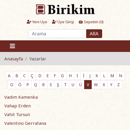
Yeni Üye
Üye Girişi
Sepetim (
0
)
ARA
Anasayfa
Yazarlar
A
B
C
Ç
D
E
F
G
H
I
İ
J
K
L
M
N
O
Ö
P
Q
R
S
Ş
T
U
Ü
V
W
X
Y
Z
Vadim Kamenka
Vahap Erden
Vahit Tursun
Valentino Gerratana