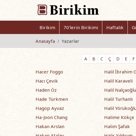
Birikim
70'lerin Birikimi
Haftalık
G
Anasayfa
Yazarlar
A
B
C
Ç
D
E
F
Hacer Foggo
Halil İbrahim 
Hacı Çevik
Halil Karaveli
Haden Öz
Halil Nalçaoğlu
Hade Türkmen
Halil Turhanlı
Hagop Ayvaz
Halil Yörükoğl
Ha-Joon Chang
Halime Kökçe
Hakan Arslan
Halim Şafak
Hakan Atalay
Halis Yıldırım