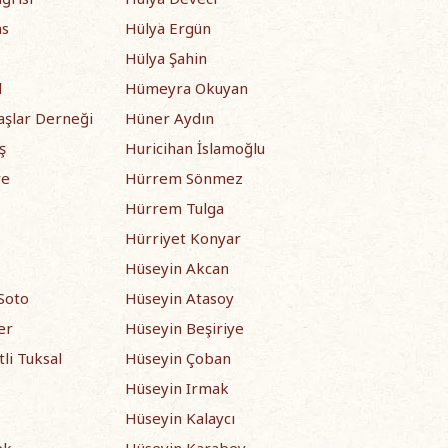
ns
Hülya Ergün
Hülya Şahin
l
Hümeyra Okuyan
aşlar Derneği
Hüner Aydın
ş
Huricihan İslamoğlu
re
Hürrem Sönmez
Hürrem Tulga
Hürriyet Konyar
Hüseyin Akcan
Soto
Hüseyin Atasoy
er
Hüseyin Beşiriye
li Tuksal
Hüseyin Çoban
Hüseyin Irmak
Hüseyin Kalaycı