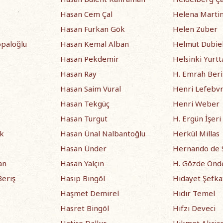
Hasan Cem Çal
Helena Marti
Hasan Furkan Gök
Helen Zuber
opaloğlu
Hasan Kemal Alban
Helmut Dubie
Hasan Pekdemir
Helsinki Yurtt
Hasan Ray
H. Emrah Beri
Hasan Saim Vural
Henri Lefebv
Hasan Tekgüç
Henri Weber
Hasan Turgut
H. Ergün İşeri
rk
Hasan Ünal Nalbantoğlu
Herkül Millas
Hasan Ünder
Hernando de 
an
Hasan Yalçın
H. Gözde Önd
eriş
Hasip Bingöl
Hidayet Şefkat
Haşmet Demirel
Hıdır Temel
Hasret Bingöl
Hıfzı Deveci