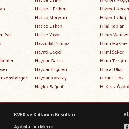
Hatice Dalkır
Hikmet Akçiç
yan
Hatice İ. Erdem
Hikmet Koca
Hatice Meryem
Hikmet Uluğ
Hatice Özhan
Hilal Kaplan
n Işık
Hatice Yaşar
Hilary Wainwr
t
Havzullah Yılmaz
Hilmi Maktav
Hayati Geçici
Hilmi Şeker
dkühler
Haydar Darıcı
Hilmi Tezgör
eser
Haydar Ergülen
Hıncal Uluç
Enzensberger
Haydar Karataş
Hırant Dink
Hayko Bağdat
H. Kiraz Özdo
KVKK ve Kullanım Koşulları
Bİ
Aydınlatma Metni