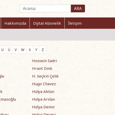
ARA
Hakkımızda
Dijital Abonelik
İletişim
U
Ü
V
W
X
Y
Z
Hossein Sadri
Hrant Dink
ğlu
H. Seçkin Çelik
n
Hugo Chavez
rk
Hülya Aktün
çmazoğlu
Hülya Arslan
Hülya Demir
ğrısı
Hülya Deveci