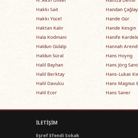
H. Akın Ünver
Hamza Demir
Hakkı Sait
Handan Çağla
Hakkı Yücel
Hande Gür
Haktan Kalır
Hande Kesgin
Hala Kodmani
Hanife Kardele
Haldun Gülalp
Hannah Arend
Haldun Süral
Hans Hoyng
Halil Bayhan
Hans Jörg San
Halil Berktay
Hans-Lukas Ki
Halil Davulcu
Hans Magnus 
Halil Ecer
Hans Saner
İLETİŞİM
Eşref Efendi Sokak