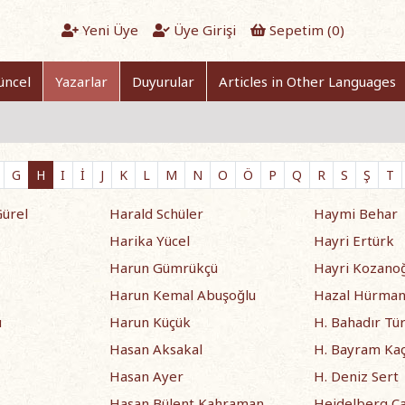
Yeni Üye
Üye Girişi
Sepetim (
0
)
üncel
Yazarlar
Duyurular
Articles in Other Languages
G
H
I
İ
J
K
L
M
N
O
Ö
P
Q
R
S
Ş
T
Gürel
Harald Schüler
Haymi Behar
Harika Yücel
Hayri Ertürk
Harun Gümrükçü
Hayri Kozano
Harun Kemal Abuşoğlu
Hazal Hürma
u
Harun Küçük
H. Bahadır Tü
Hasan Aksakal
H. Bayram Ka
Hasan Ayer
H. Deniz Sert
Hasan Bülent Kahraman
Heidelberg Ça