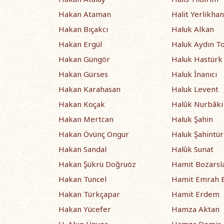
Hakan Ataman
Halit Yerlikhan
Hakan Bıçakcı
Haluk Alkan
Hakan Ergül
Haluk Aydın T
Hakan Güngör
Haluk Hastürk
Hakan Gürses
Haluk İnanıcı
Hakan Karahasan
Haluk Levent
Hakan Koçak
Halûk Nurbâki
Hakan Mertcan
Haluk Şahin
Hakan Övünç Ongur
Haluk Şahintü
Hakan Sandal
Halûk Sunat
Hakan Şükrü Doğruöz
Hamit Bozarsl
Hakan Tuncel
Hamit Emrah B
Hakan Türkçapar
Hamit Erdem
Hakan Yücefer
Hamza Aktan