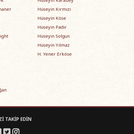
ek
Hüseyin Karabey
maner
Hüseyin Kırmızı
Hüseyin Köse
Hüseyin Padır
ight
Hüseyin Solgun
Hüseyin Yılmaz
H. Yener Erköse
ğan
Zİ TAKİP EDİN