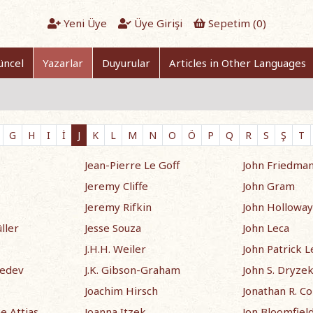
Yeni Üye
Üye Girişi
Sepetim (
0
)
üncel
Yazarlar
Duyurular
Articles in Other Languages
G
H
I
İ
J
K
L
M
N
O
Ö
P
Q
R
S
Ş
T
Jean-Pierre Le Goff
John Friedma
Jeremy Cliffe
John Gram
Jeremy Rifkin
John Holloway
ller
Jesse Souza
John Leca
J.H.H. Weiler
John Patrick L
vedev
J.K. Gibson-Graham
John S. Dryze
Joachim Hirsch
Jonathan R. Co
e Attias
Joanna Itzek
Jon Bloomfiel