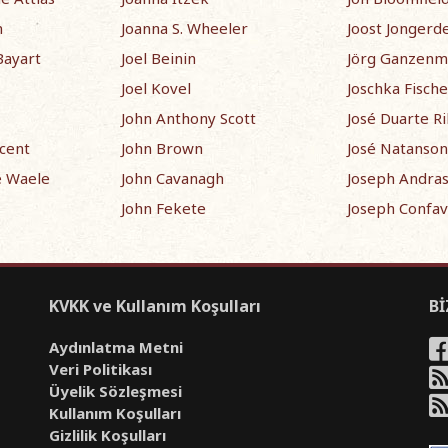
n
Joanna S. Wheeler
Joost Jongerd
Bayart
Joel Beinin
Jörg Ganzenm
Joel Kovel
Joschka Fische
John Anthony Scott
José Duarte R
cent
John Brown
José Natanson
e Waele
John Cavanagh
Joseph Andra
John Fekete
Joseph Confa
KVKK ve Kullanım Koşulları
Bİ
Aydınlatma Metni
Veri Politikası
Üyelik Sözleşmesi
Kullanım Koşulları
Gizlilik Koşulları