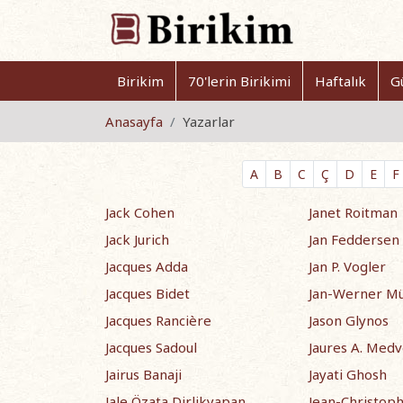
Birikim
70'lerin Birikimi
Haftalık
G
Anasayfa
Yazarlar
A
B
C
Ç
D
E
F
Jack Cohen
Janet Roitman
Jack Jurich
Jan Feddersen
Jacques Adda
Jan P. Vogler
Jacques Bidet
Jan-Werner Mü
Jacques Rancière
Jason Glynos
Jacques Sadoul
Jaures A. Med
Jairus Banaji
Jayati Ghosh
Jale Özata Dirlikyapan
Jean-Christoph