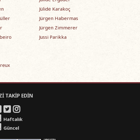
en
Jülide Karakoç
üller
Jürgen Habermas
r
Jürgen Zimmerer
ibeiro
Jussi Parikka
s
vreux
Zİ TAKİP EDİN
Haftalık
Güncel