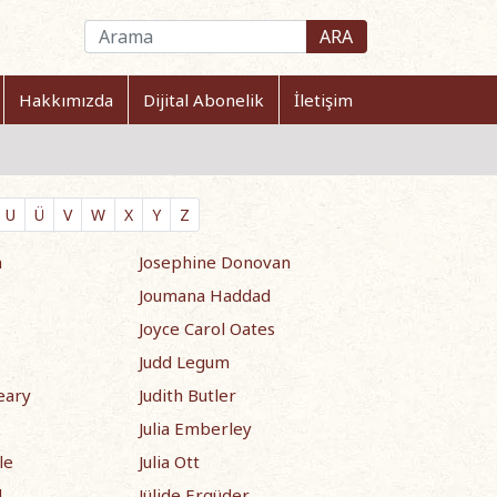
ARA
Hakkımızda
Dijital Abonelik
İletişim
U
Ü
V
W
X
Y
Z
n
Josephine Donovan
Joumana Haddad
Joyce Carol Oates
Judd Legum
eary
Judith Butler
k
Julia Emberley
le
Julia Ott
d
Jülide Ergüder