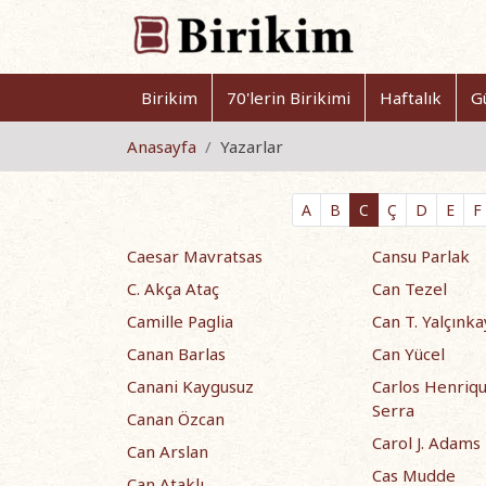
Birikim
70'lerin Birikimi
Haftalık
G
Anasayfa
Yazarlar
A
B
C
Ç
D
E
F
Caesar Mavratsas
Cansu Parlak
C. Akça Ataç
Can Tezel
Camille Paglia
Can T. Yalçınka
Canan Barlas
Can Yücel
Canani Kaygusuz
Carlos Henriqu
Serra
Canan Özcan
Carol J. Adams
Can Arslan
Cas Mudde
Can Ataklı