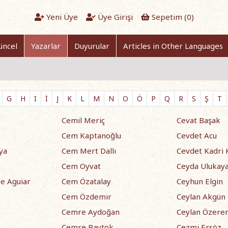
Yeni Üye
Üye Girişi
Sepetim (
0
)
üncel
Yazarlar
Duyurular
Articles in Other Languages
G
H
I
İ
J
K
L
M
N
O
Ö
P
Q
R
S
Ş
T
Cemil Meriç
Cevat Başak
Cem Kaptanoğlu
Cevdet Acu
ya
Cem Mert Dallı
Cevdet Kadri K
Cem Oyvat
Ceyda Ulukay
e Aguiar
Cem Özatalay
Ceyhun Elgin
Cem Özdemir
Ceylan Akgün
Cemre Aydoğan
Ceylan Özere
Cemre Baytok
Cezmi Ersöz