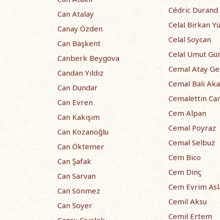
Cédric Durand
Can Atalay
Celal Birkan Y
Canay Özden
Celal Soycan
Can Başkent
Celal Umut Gü
Canberk Beygova
Cemal Atay Ge
Candan Yıldız
Cemal Bali Aka
Can Dündar
Cemalettin Can
Can Evren
Cem Alpan
Can Kakışım
Cemal Poyraz
Can Kozanoğlu
Cemal Selbuz
Can Öktemer
Cem Bico
Can Şafak
Cem Dinç
Can Sarvan
Cem Evrim Asl
Can Sönmez
Cemil Aksu
Can Soyer
Cemil Ertem