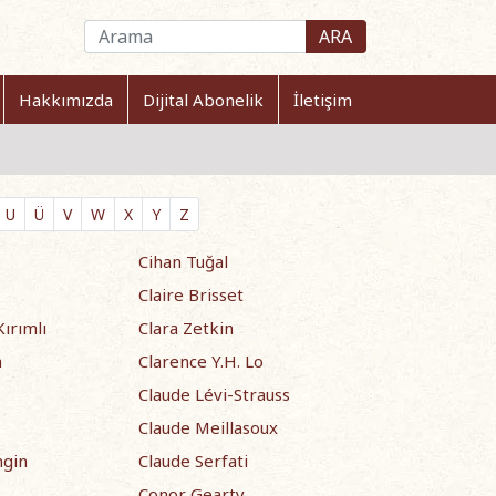
ARA
Hakkımızda
Dijital Abonelik
İletişim
U
Ü
V
W
X
Y
Z
Cihan Tuğal
Claire Brisset
ırımlı
Clara Zetkin
a
Clarence Y.H. Lo
Claude Lévi-Strauss
Claude Meillasoux
ngin
Claude Serfati
Conor Gearty