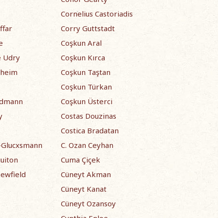
Cornelius Castoriadis
ffar
Corry Guttstadt
e
Coşkun Aral
e Udry
Coşkun Kırca
lheim
Coşkun Taştan
Coşkun Türkan
rdmann
Coşkun Üsterci
y
Costas Douzinas
Costica Bradatan
i-Glucxsmann
C. Ozan Ceyhan
uiton
Cuma Çiçek
ewfield
Cüneyt Akman
Cüneyt Kanat
Cüneyt Ozansoy