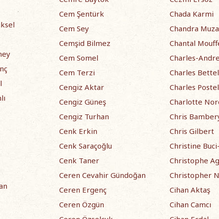
Cem Şentürk
Chada Karmi
üksel
Cem Sey
Chandra Muza
Cemşid Bilmez
Chantal Mouff
ney
Cem Somel
Charles-Andr
nç
Cem Terzi
Charles Bette
l
Cengiz Aktar
Charles Postel
lı
Cengiz Güneş
Charlotte No
Cengiz Turhan
Chris Bamber
Cenk Erkin
Chris Gilbert
Cenk Saraçoğlu
Christine Buc
Cenk Taner
Christophe Ag
Ceren Cevahir Gündoğan
Christopher N
an
Ceren Ergenç
Cihan Aktaş
Ceren Özgün
Cihan Camcı