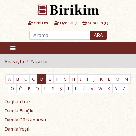
Yeni Üye
Üye Girişi
Sepetim (
0
)
ARA
Anasayfa
Yazarlar
A
B
C
Ç
D
E
F
G
H
I
İ
J
K
L
M
N
O
Ö
P
Q
R
S
Ş
T
U
Ü
V
W
X
Y
Z
Dağhan Irak
Damla Eroğlu
Damla Gürkan Anar
Damla Yeşil