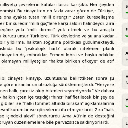
illiyetçi çevrelerin kafaları biraz karışıktı. Her şeyden
S
şlenmişti. Bu cinayetten en fazla zarar gören de Türkiye,
 onu ayakta tutan “milli dirençti.” Zaten küreselleşme
 bir süredir “milli güç”lere karşı saldırı halindeydi. Zira
 yegâne yolu “milli direnci” yok etmek ve bu amaçla
yı kurucu unsur Türklere, Türk devletine ve şu ana kadar
ir yıldırma, halktan soğutma politikası güdülmekteydi.
aslında bu “psikolojik harb” olarak nitelenen planlı
A
cinayetin dış mihraklar, Ermeni lobisi ve başka odaklar
H
olamayan milliyetçiler “halkta biriken öfkeye” de atıf
H
bi cinayeti kınayıp, üzüntüsünü belirttikten sonra şu
N
e göre insanlar umutsuzluğa sürüklenmişlerdi. “Heryere
en halk, çaresiz olup bitenleri seyrediyordu.” Ve dahası
alkın içten içe taşıdığı “hıncı” hafifletilecek bir şey de
Y
ibiler ise “halkı töhmet altında bırakan” açıklamalarına
esmî kurumlar ise görevlerini ifa etmiyorlardı. Zira “halk
irse içindeki alevi” söndürürdü. Ama AB’nin de desteğini
koruyan düzenlemelere bile pervazsızca saldırıyorlardı.
L