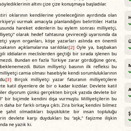
söylediklerinin altını çize çize konuşmaya başladılar.
iri oklarının kendilerine yöneleceğinin ayırdında olan
H
rkiye’yi vurmak amacıyla planlandığını belirttiler. Hatta
ltusunda hareket edenlerin bu eylem sonrası milliyetçi,
lliyetçi” olarak hedef tahtasına çevireceği uyarısında da
tçi yayın organları, köşe yazarları aslında en önemli
Ü
akanın açıklamalarına sarıldılar.
[2]
Öyle ya, başbakan
ili iddiaların meclislerden geçtiği bir sırada işlenen bu
emezdi. Bundan en fazla Türkiye zarar gördüğüne göre,
M
 beklenemezdi. Bütün milliyetçi basının ilk refleksi bu
milliyetçi camia olması hasebiyle kendi sorumluluklarının
du.
[3]
Birçok milliyetçi yazar faturanın milliyetçilere
te katil diyenlere de bir o kadar kızdılar. Devlete katil
iler diyorum çünkü gerçekten birçok yazıda devlete bir
” bir biçimde kendini dışa vurmuştu. Milliyetçilerin bu
 daha bir farklı ortaya çıktı. Zira birkaç kendini bilmez
e şahit olmadıkları büyüklükte bir insan topluluğu
Ş
lerin devlete karşı duydukları bu “aşk,” faşizme ilişkin
da ne yazık ki.