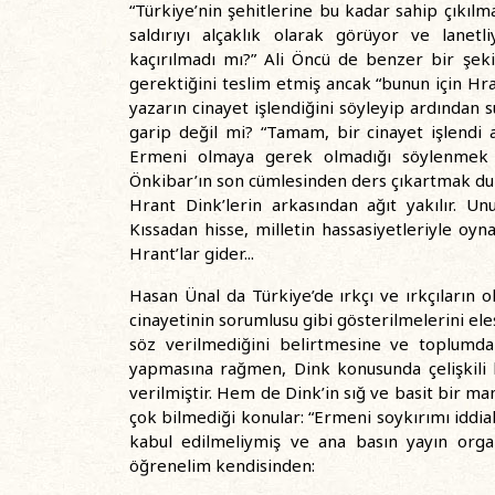
“Türkiye’nin şehitlerine bu kadar sahip çıkılm
saldırıyı alçaklık olarak görüyor ve lanetl
kaçırılmadı mı?” Ali Öncü de benzer bir şekil
gerektiğini teslim etmiş ancak “bunun için Hra
yazarın cinayet işlendiğini söyleyip ardından 
garip değil mi? “Tamam, bir cinayet işlendi a
Ermeni olmaya gerek olmadığı söylenmek i
Önkibar’ın son cümlesinden ders çıkartmak dur
Hrant Dink’lerin arkasından ağıt yakılır. Unut
Kıssadan hisse, milletin hassasiyetleriyle oyn
Hrant’lar gider...
Hasan Ünal da Türkiye’de ırkçı ve ırkçıların ol
cinayetinin sorumlusu gibi gösterilmelerini eleş
söz verilmediğini belirtmesine ve toplumda
yapmasına rağmen, Dink konusunda çelişkili 
verilmiştir. Hem de Dink’in sığ ve basit bir ma
çok bilmediği konular: “Ermeni soykırımı iddia
kabul edilmeliymiş ve ana basın yayın orga
öğrenelim kendisinden: