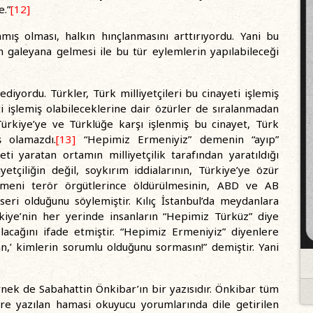
.”
[12]
nmış olması, halkın hınçlanmasını arttırıyordu. Yani bu
nın galeyana gelmesi ile bu tür eylemlerin yapılabileceği
diyordu. Türkler, Türk milliyetçileri bu cinayeti işlemiş
i işlemiş olabileceklerine dair özürler de sıralanmadan
Türkiye’ye ve Türklüğe karşı işlenmiş bu cinayet, Türk
ş olamazdı.
[13]
“Hepimiz Ermeniyiz” demenin “ayıp”
ti yaratan ortamın milliyetçilik tarafından yaratıldığı
yetçiliğin değil, soykırım iddialarının, Türkiye’ye özür
rmeni terör örgütlerince öldürülmesinin, ABD ve AB
seri olduğunu söylemiştir. Kılıç İstanbul’da meydanlara
kiye’nin her yerinde insanların “Hepimiz Türküz” diye
lacağını ifade etmiştir. “Hepimiz Ermeniyiz” diyenlere
n,’ kimlerin sorumlu olduğunu sormasın!” demiştir. Yani
rnek de Sabahattin Önkibar’ın bir yazısıdır. Önkibar tüm
ere yazılan hamasi okuyucu yorumlarında dile getirilen