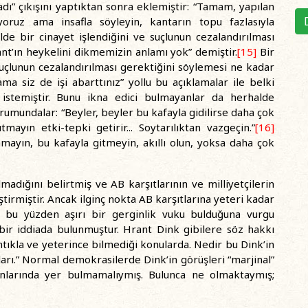
adı” çıkışını yaptıktan sonra eklemiştir: “Tamam, yapılan
iyoruz ama insafla söyleyin, kantarın topu fazlasıyla
de bir cinayet işlendiğini ve suçlunun cezalandırılması
nt’ın heykelini dikmemizin anlamı yok” demiştir.
[15]
Bir
suçlunun cezalandırılması gerektiğini söylemesi ne kadar
ma siz de işi abarttınız” yollu bu açıklamalar ile belki
stemiştir. Bunu ikna edici bulmayanlar da herhalde
umundalar: “Beyler, beyler bu kafayla gidilirse daha çok
mayın etki-tepki getirir... Soytarılıktan vazgeçin.”
[16]
amayın, bu kafayla gitmeyin, akıllı olun, yoksa daha çok
madığını belirtmiş ve AB karşıtlarının ve milliyetçilerin
tirmiştir. Ancak ilginç nokta AB karşıtlarına yeteri kadar
 bu yüzden aşırı bir gerginlik vuku bulduğuna vurgu
bir iddiada bulunmuştur. Hrant Dink gibilere söz hakkı
ntıkla ve yeterince bilmediği konularda. Nedir bu Dink’in
ları.” Normal demokrasilerde Dink’in görüşleri “marjinal”
nlarında yer bulmamalıymış. Bulunca ne olmaktaymış;