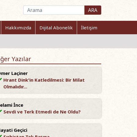
ARA
Hakkımızda
Dijital Abonelik
İletişim
ğer Yazılar
mer Laçiner
Hrant Dink'in Katledilmesi: Bir Milat
Olmalıdır...
elami İnce
Sevdi ve Terk Etmedi de Ne Oldu?
ayati Geçici
Sırbistan Tek Başına