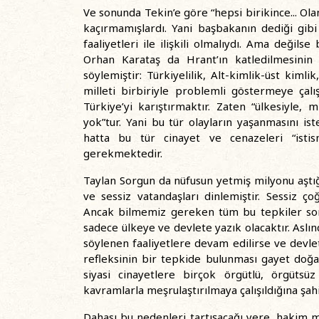
Ve sonunda Tekin’e göre “hepsi birikince... Olan 
kaçırmamışlardı. Yani başbakanın dediği gib
faaliyetleri ile ilişkili olmalıydı. Ama değilse
Orhan Karataş da Hrant’ın katledilmesinin 
söylemiştir: Türkiyelilik, Alt-kimlik-üst kiml
milleti birbiriyle problemli göstermeye çalışa
Türkiye’yi karıştırmaktır. Zaten “ülkesiyle,
yok”tur. Yani bu tür olayların yaşanmasını 
hatta bu tür cinayet ve cenazeleri “ist
gerekmektedir.
Taylan Sorgun da nüfusun yetmiş milyonu aştığ
ve sessiz vatandaşları dinlemiştir. Sessiz 
Ancak bilmemiz gereken tüm bu tepkiler sonra
sadece ülkeye ve devlete yazık olacaktır. Aslın
söylenen faaliyetlere devam edilirse ve devlet
refleksinin bir tepkide bulunması gayet doğal
siyasi cinayetlere birçok örgütlü, örgütsüz
kavramlarla meşrulaştırılmaya çalışıldığına şah
Dahası bu nedenleri tartışacağı yere, hakim m