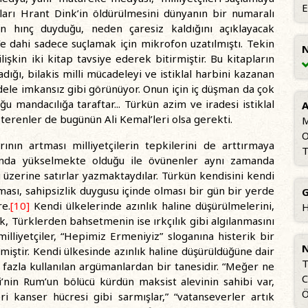
E
ları Hrant Dink’in öldürülmesini dünyanın bir numaralı
en hınç duyduğu, neden çaresiz kaldığını açıklayacak
e dahi sadece suçlamak için mikrofon uzatılmıştı. Tekin
N
işkin iki kitap tavsiye ederek bitirmiştir. Bu kitapların
dığı, bilakis milli mücadeleyi ve istiklal harbini kazanan
cadele imkansız gibi görünüyor. Onun için iç düşman da çok
ğu mandacılığa taraftar... Türkün azim ve iradesi istiklal
A
österenler de bugünün Ali Kemal’leri olsa gerekti.
M
O
rının artması milliyetçilerin tepkilerini de arttırmaya
T
asında yükselmekte olduğu ile övünenler aynı zamanda
ü üzerine satırlar yazmaktaydılar. Türkün kendisini kendi
lması, sahipsizlik duygusu içinde olması bir gün bir yerde
G
e.
[10]
Kendi ülkelerinde azınlık haline düşürülmelerini,
H
, Türklerden bahsetmenin ise ırkçılık gibi algılanmasını
liyetçiler, “Hepimiz Ermeniyiz” sloganına histerik bir
N
miştir. Kendi ülkesinde azınlık haline düşürüldüğüne dair
T
fazla kullanılan argümanlardan bir tanesidir. “Meğer ne
C
’nin Rum’un bölücü kürdün maksist alevinin sahibi var,
Ö
i kanser hücresi gibi sarmışlar,” “vatanseverler artık