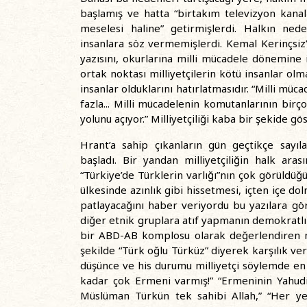
başlamış ve hatta “birtakım televizyon kanal
meselesi haline” getirmişlerdi. Halkın ned
insanlara söz vermemişlerdi. Kemal Kerinçsiz’
yazısını, okurlarına milli mücadele dönemine il
ortak noktası milliyetçilerin kötü insanlar olma
insanlar olduklarını hatırlatmasıdır. “Milli mü
fazla... Milli mücadelenin komutanlarının birço
yolunu açıyor.” Milliyetçiliği kaba bir şekide g
Hrant’a sahip çıkanların gün geçtikçe sayıla
başladı. Bir yandan milliyetçiliğin halk ar
“Türkiye’de Türklerin varlığı”nın çok görüldüğ
ülkesinde azınlık gibi hissetmesi, içten içe do
patlayacağını haber veriyordu bu yazılara gör
diğer etnik gruplara atıf yapmanın demokratlık
bir ABD-AB komplosu olarak değerlendiren mil
şekilde “Türk oğlu Türküz” diyerek karşılık ver
düşünce ve his durumu milliyetçi söylemde en 
kadar çok Ermeni varmış!” “Ermeninin Yahudi
Müslüman Türkün tek sahibi Allah,” “Her yer