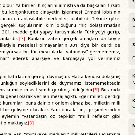
3
oldu.” Ya birileri hınçlarını almıştı ya da başkaları fırsatı
i bu konjonktürde cinayetin işlenmesi Ermeni lobisinin
 bunun da anlaşılabilir nedenleri olabilirdi Tekin’e göre.
B
gerçek suçlularının kim olduğunu “hiç dolaştırmadan
H
ik, 301. madde gibi yapay tartışmalarla Türkiye’yi gerip,
nlardır.”
[7]
Bunların zaten gerçek amaçları da böyle
S
 milletiyle meselesi olmayanların 301 diye bir derdi de
H
istemiyorsak bu tür mevzularla “vatandaşı” germememiz,
ismar” ederek anarşiye ve kargaşaya yol vermemiz
K
ını hatırlatma gereği duymuştur. Hatta kendisi dolaşmış
M
çoğunluğun söylediklerini de duymamızı istememektedir.
sı milletin asıl şimdi gerilmiş olduğudur.
[8]
Bu arada
da genel olarak verilen mesaj açıktı. Eğer milleti gerdiği
K
 kurumları buna dair bir önlem almaz ise, milletin milli
 bir gelişme olacaktır. Yani burada linç girişimlerinden
 eylemin “vatandaşın öz tepkisi” “milli refleks” gibi
it olmaktayız.
[9]
M
H
edya, yani “mütareke medyası,” milliyetçileri suçlamaya