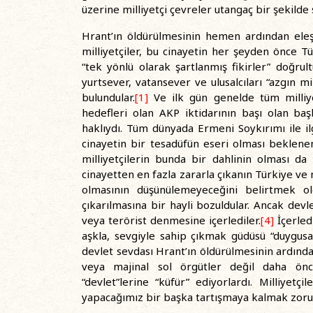
üzerine milliyetçi çevreler utangaç bir şekilde 
Hrant’ın öldürülmesinin hemen ardından eleşt
milliyetçiler, bu cinayetin her şeyden önce Tü
“tek yönlü olarak şartlanmış fikirler” doğru
yurtsever, vatansever ve ulusalcıları “azgın mi
bulundular.
[1]
Ve ilk gün genelde tüm milliye
hedefleri olan AKP iktidarının başı olan başb
haklıydı. Tüm dünyada Ermeni Soykırımı ile ilg
cinayetin bir tesadüfün eseri olması beklen
milliyetçilerin bunda bir dahlinin olması da
cinayetten en fazla zararla çıkanın Türkiye ve 
olmasının düşünülemeyeceğini belirtmek ol
çıkarılmasına bir hayli bozuldular. Ancak devle
veya terörist denmesine içerlediler.
[4]
İçerled
aşkla, sevgiyle sahip çıkmak güdüsü “duygusal
devlet sevdası Hrant’ın öldürülmesinin ardından
veya majinal sol örgütler değil daha önc
“devlet”lerine “küfür” ediyorlardı. Milliyetçi
yapacağımız bir başka tartışmaya kalmak zorun