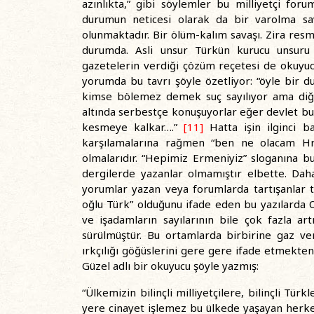
azınlıkta,” gibi söylemler bu milliyetçi forum
durumun neticesi olarak da bir varolma sava
olunmaktadır. Bir ölüm-kalım savaşı. Zira resm
durumda. Asli unsur Türkün kurucu unsuru
gazetelerin verdiği çözüm reçetesi de okuyucu
yorumda bu tavrı şöyle özetliyor: “öyle bir d
kimse bölemez demek suç sayılıyor ama diğer
altında serbestçe konuşuyorlar eğer devlet b
kesmeye kalkar….”
[11]
Hatta işin ilginci ba
karşılamalarına rağmen “ben ne olacam Hr
olmalarıdır. “Hepimiz Ermeniyiz” sloganına 
dergilerde yazanlar olmamıştır elbette. Dah
yorumlar yazan veya forumlarda tartışanlar tar
oğlu Türk” olduğunu ifade eden bu yazılarda 
ve işadamların sayılarının bile çok fazla a
sürülmüştür. Bu ortamlarda birbirine gaz ver
ırkçılığı göğüslerini gere gere ifade etmekte
Güzel adlı bir okuyucu şöyle yazmış:
“Ülkemizin bilinçli milliyetçilere, bilinçli Tür
yere cinayet işlemez bu ülkede yaşayan herkes