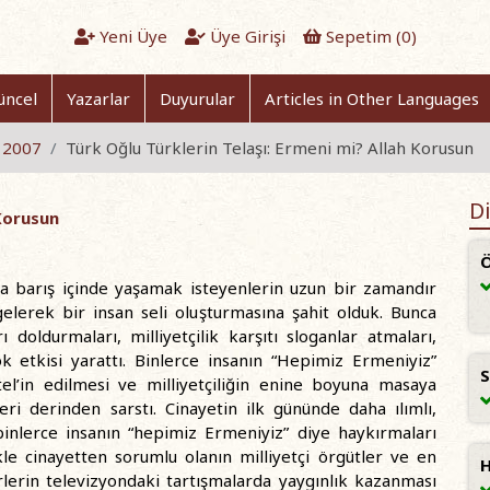
Yeni Üye
Üye Girişi
Sepetim (
0
)
üncel
Yazarlar
Duyurular
Articles in Other Languages
t 2007
Türk Oğlu Türklerin Telaşı: Ermeni mi? Allah Korusun
Di
 Korusun
Ö
ada barış içinde yaşamak isteyenlerin uzun bir zamandır
gelerek bir insan seli oluşturmasına şahit olduk. Bunca
 doldurmaları, milliyetçilik karşıtı sloganlar atmaları,
k etkisi yarattı. Binlerce insanın “Hepimiz Ermeniyiz”
S
tel’in edilmesi ve milliyetçiliğin enine boyuna masaya
eri derinden sarstı. Cinayetin ilk gününde daha ılımlı,
inlerce insanın “hepimiz Ermeniyiz” diye haykırmaları
kle cinayetten sorumlu olanın milliyetçi örgütler ve en
H
irlerin televizyondaki tartışmalarda yaygınlık kazanması