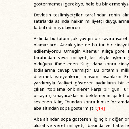
göstermemesi gerekiyo, hele bu bir ermeniyse
Devletin teslimiyetçiler tarafından rehin alı
satırlarda aslında halkın milliyetçi duyguları
kabul edilmiş oluyordu.
Aslında bu tutum çok yaygın bir tavıra işaret e
olamazlardı. Ancak yine de bu tür bir cinayet
edilemiyordu. Örneğin Altemur Kılıç’a göre 
tarafından veya milliyetçiler eliyle işlenmi
olduğunu ifade eden Kılıç, daha sonra cinaye
iddialarına cevap vermiştir. Bu ortamın milli
diletmek isteyenlerin, masum insanların E
yardımıyla faaliyet gösteren aydınların bir e
çıkan “toplama onbinlere” karşı bir gün Tür
ortaya çıkmayacaklarını beklemenin gaflet o
seslenen Kılıç, “bundan sonra kimse ‘ortamda
aba altından sopa göstermiştir.
[14]
Aba altından sopa gösteren ilginç bir diğer ö
ulusal ve yerel milliyetçi basında ve haberl