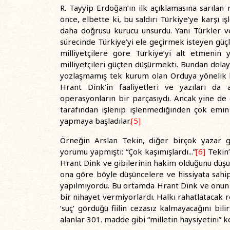
R. Tayyip Erdoğan’ın ilk açıklamasına sarılan m
önce, elbette ki, bu saldırı Türkiye’ye karşı i
daha doğrusu kurucu unsurdu. Yani Türkler ve
sürecinde Türkiye’yi ele geçirmek isteyen güçler
milliyetçilere göre Türkiye’yi alt etmenin
milliyetçileri güçten düşürmekti. Bundan dola
yozlaşmamış tek kurum olan Orduya yönelik b
Hrant Dink’in faaliyetleri ve yazıları da 
operasyonların bir parçasıydı. Ancak yine de 
tarafından işlenip işlenmediğinden çok emin 
yapmaya başladılar.
[5]
Örneğin Arslan Tekin, diğer birçok yazar gi
yorumu yapmıştı: “Çok kaşımışlardı...”
[6]
Tekin’
Hrant Dink ve gibilerinin hakim olduğunu düşün
ona göre böyle düşüncelere ve hissiyata sahip h
yapılmıyordu. Bu ortamda Hrant Dink ve onun g
bir nihayet vermiyorlardı. Halkı rahatlatacak r
‘suç’ gördüğü fiilin cezasız kalmayacağını bil
alanlar 301. madde gibi “milletin haysiyetini” 