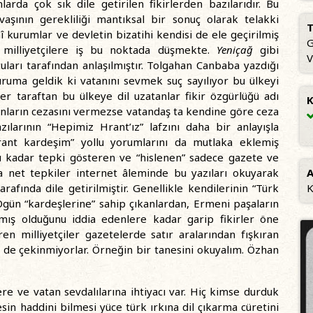
larda çok sık dile getirilen fikirlerden bazılarıdır. Bu
şının gerekliliği mantıksal bir sonuç olarak telakki
T
î kurumlar ve devletin bizatihi kendisi de ele geçirilmiş
G
 milliyetçilere iş bu noktada düşmekte.
Yeniçağ
gibi
V
ları tarafından anlaşılmıştır. Tolgahan Canbaba yazdığı
uruma geldik ki vatanını sevmek suç sayılıyor bu ülkeyi
 taraftan bu ülkeye dil uzatanlar fikir özgürlüğü adı
K
unların cezasını vermezse vatandaş ta kendine göre ceza
zılarının “Hepimiz Hrant’ız” lafzını daha bir anlayışla
ant kardeşim” yollu yorumlarını da mutlaka eklemiş
bu kadar tepki gösteren ve “hislenen” sadece gazete ve
a net tepkiler internet âleminde bu yazıları okuyarak
A
afında dile getirilmiştir. Genellikle kendilerinin “Türk
K
Ogün “kardeşlerine” sahip çıkanlardan, Ermeni paşaların
rtmış olduğunu iddia edenlere kadar garip fikirler öne
en milliyetçiler gazetelerde satır aralarından fışkıran
n de çekinmiyorlar. Örneğin bir tanesini okuyalım. Özhan
klere ve vatan sevdalılarına ihtiyacı var. Hiç kimse durduk
in haddini bilmesi yüce türk ırkına dil çıkarma cüretini