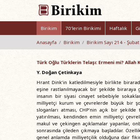
Birikim
70'lerin Birikimi
Haftalık
G
Anasayfa
Birikim
Birikim Sayı 214 - Şuba
Türk Oğlu Türklerin Telaşı: Ermeni mi? Allah
Y. Doğan Çetinkaya
Hrant Dink’in katledilmesiyle birlikte birar
eşine rastlanılmayacak bir şekilde biraraya 
insanın bir siyasi cinayet sebebiyle sokakları
milliyetçi kurum ve çevrelerde büyük bir şo
sloganları atması, CHP’nin açık bir şekilde 
yatırılması, kendinden emin milliyetçi çevrel
makul ve çekingen açıklamalar yapanlar, onb
sonrasında çileden çıkmaya başladılar. Özelli
genel anlamda milliyetçilik olduğuna dair fik