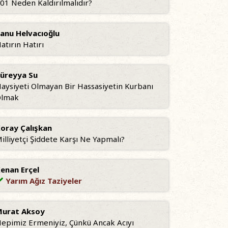
01 Neden Kaldırılmalıdır?
anu Helvacıoğlu
atırın Hatırı
üreyya Su
aysiyeti Olmayan Bir Hassasiyetin Kurbanı
Olmak
oray Çalışkan
illiyetçi Şiddete Karşı Ne Yapmalı?
enan Erçel
Yarım Ağız Taziyeler
urat Aksoy
epimiz Ermeniyiz, Çünkü Ancak Acıyı