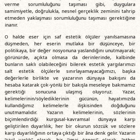
verme sorumluluğunu taşıması gibi, duygulara
samimiyetle, doğrulukla, nesnel gerçeklik zeminini tahrip
etmeden yaklaşması sorumluluğunu taşıması gerektiğine
inanır.
O halde eser için saf estetik ölçüler yanılsamasına
düşmeden, her eserin mutlaka bir düşünceye, bir
politikaya, bir değer nosyonuna yaslandığını unutmayarak;
görünürde, açıkta olmasa da derinlerinde, kalbinde
bunların saklı olabileceğini bilerek estetik yargılarımızı
salt estetik ölçülerle sınırlayamayacağımızı, başka
değerlerle birlikte ve yazarının dünyaya bakışını da
hesaba katarak çok-yönlü bir bakışla meseleye bakmamız
gerektiği sonucuna ulaşmış oluyoruz. Yazar,
kelimelerinin/söylediklerinin gücünün, hayatımızda
kullandığımız kelimelerle ilişkisinden doğduğunu
unutmamalıdır. Yazarın kelimelerinin, sözlerinin
biçimlendirdiği kurgusal-kavramsal dünyaya karşı
geliştirilen duyarlılık, her bir okurun sözcük ve sözlere
karşı duyarlılığının ortaya çıktığı bir âna denk gelir. Yazarın
“sivil varlık” olarak, bir “imaj öznesi” olarak, “ethos