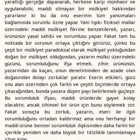
yarattığı gerçeğe dayanarak, herkese karşı münhasır ve
uygulanabilir, maddi olmayan bir mülkiyet hakkından
yararlanır ki bu da onu eserinin tüm yansımaları
bağlamında sorumlu özne yapar. Yani tıpkı fiziksel mallar
üzerindeki maddi mülkiyet fikrine benzetilerek, yazarı,
ürününün yasal sahibi ve sorumlusu yapar. Fakat tam bu
noktada bir sorunun ortaya çıktığını görürüz, çünkü bu
çeşit bir mülkiyet paradoksal olarak mülkiyet yokluğundan
doğan bir mülkiyet olduğundan, yazarın mülkü üzerindeki
gücünü, sorumluluğunu ifşa etmek, zihin ürününün,
yazarından da kaçan, onun denetiminden de azade olan
doğasından dolayı zorluklar yaratır. Eserin etkileri, gücü
onu alan üzerinden çok farklı ve çeşitli biçimlerde ortaya
çıkacağından, bunda yazara düşen payı belirlemek güçleşir.
Bu sorumluluk ifşası, maddi ürünlerde gayet kolay
olacaktır, ancak zihinsel bir ürün için bunu söylemek zor.
Fakat sonuçta bu zorluk, yazarın, eseri ile ilgili
sorumluluğunu ortadan kaldırmaz ama onu herhangi bir
maddi ürüne benzer sorumluluk ilişkisinden daha farklı bir
içerikle yeniden ve daha büyük bir titizlikle tanımlamaya
icbar kılar.