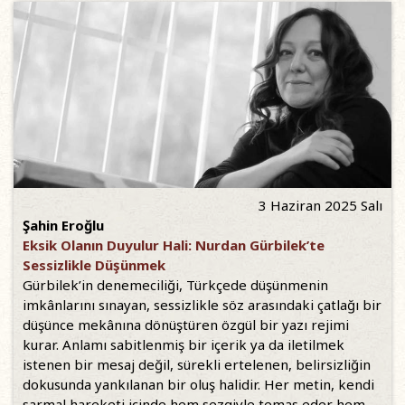
3 Haziran 2025 Salı
Şahin Eroğlu
Eksik Olanın Duyulur Hali: Nurdan Gürbilek’te
Sessizlikle Düşünmek
Gürbilek’in denemeciliği, Türkçede düşünmenin
imkânlarını sınayan, sessizlikle söz arasındaki çatlağı bir
düşünce mekânına dönüştüren özgül bir yazı rejimi
kurar. Anlamı sabitlenmiş bir içerik ya da iletilmek
istenen bir mesaj değil, sürekli ertelenen, belirsizliğin
dokusunda yankılanan bir oluş halidir. Her metin, kendi
sarmal hareketi içinde hem sezgiyle temas eder hem