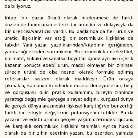
da biliyoruz.
Kitap, bir pazar ürünü olarak nitelenmese de farklı
düzlemde tanımlanan estetik bir üründür ve dolayısıyla da
bir üreticisi/yaratıcısı vardır. Bu bağlamda da her ürün ve
üretici ilişkisinin var ettiği bir sorumluluk ilişkisine de
tabidir. Yani yazar, yazdıklarından/kitabının içeriğinden,
yaratacağı etkiden sorumludur. Bu sorumluluk entelektüel,
normatif, hukuki ve sanatsal boyutlar içinde ayrı ayrı içerik
kazanır. Sonuçta edebî ürün, maddi olmayan bir zihinsel
sürecin ürünü de olsa nesnel olarak formüle edilmiş
referanslar sistemi olarak maddileşir. Ürün ortaya
çıkmakla, kamunun kendinden önceki deneyimlerini, bilgi
ve görgüsünü; dilin pratik kullanımını, bireyin zihninde
yarattığı değişimle gerçeğe sirayet edişini, kurgusal dünya
ile gerçek dünya arasındaki ilişkisel karşıtlığı ve benzerliği
farklı bir etkiyle değiştirme potansiyelini tetikler. Bu da
yazarın ve edebî ürünün gerçek yaşam üzerindeki gücünü
ve karşılıklı sorumluluk ilişkisini tanımlar. Ayrıca hukuki
olarak da bir zihin eserinin yazarı, bu eserden, yalnızca