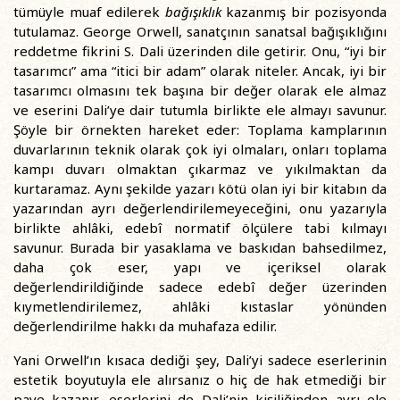
tümüyle muaf edilerek
bağışıklık
kazanmış bir pozisyonda
tutulamaz. George Orwell, sanatçının sanatsal bağışıklığını
reddetme fikrini S. Dali üzerinden dile getirir. Onu, “iyi bir
tasarımcı” ama “itici bir adam” olarak niteler. Ancak, iyi bir
tasarımcı olmasını tek başına bir değer olarak ele almaz
ve eserini Dali’ye dair tutumla birlikte ele almayı savunur.
Şöyle bir örnekten hareket eder: Toplama kamplarının
duvarlarının teknik olarak çok iyi olmaları, onları toplama
kampı duvarı olmaktan çıkarmaz ve yıkılmaktan da
kurtaramaz. Aynı şekilde yazarı kötü olan iyi bir kitabın da
yazarından ayrı değerlendirilemeyeceğini, onu yazarıyla
birlikte ahlâki, edebî normatif ölçülere tabi kılmayı
savunur. Burada bir yasaklama ve baskıdan bahsedilmez,
daha çok eser, yapı ve içeriksel olarak
değerlendirildiğinde sadece edebî değer üzerinden
kıymetlendirilemez, ahlâki kıstaslar yönünden
değerlendirilme hakkı da muhafaza edilir.
Yani Orwell’ın kısaca dediği şey, Dali’yi sadece eserlerinin
estetik boyutuyla ele alırsanız o hiç de hak etmediği bir
paye kazanır, eserlerini de Dali’nin kişiliğinden ayrı ele