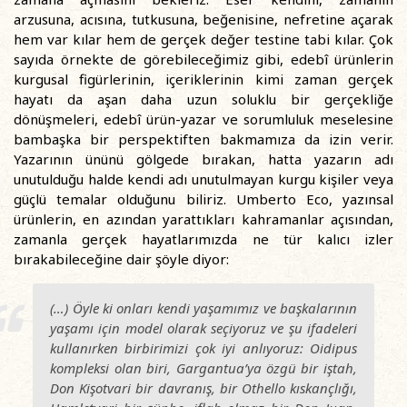
arzusuna, acısına, tutkusuna, beğenisine, nefretine açarak
hem var kılar hem de gerçek değer testine tabi kılar. Çok
sayıda örnekte de görebileceğimiz gibi, edebî ürünlerin
kurgusal figürlerinin, içeriklerinin kimi zaman gerçek
hayatı da aşan daha uzun soluklu bir gerçekliğe
dönüşmeleri, edebî ürün-yazar ve sorumluluk meselesine
bambaşka bir perspektiften bakmamıza da izin verir.
Yazarının ününü gölgede bırakan, hatta yazarın adı
unutulduğu halde kendi adı unutulmayan kurgu kişiler veya
güçlü temalar olduğunu biliriz. Umberto Eco, yazınsal
ürünlerin, en azından yarattıkları kahramanlar açısından,
zamanla gerçek hayatlarımızda ne tür kalıcı izler
bırakabileceğine dair şöyle diyor:
(…)
Öyle ki onları kendi yaşamımız ve başkalarının
yaşamı için model olarak seçiyoruz ve şu ifadeleri
kullanırken birbirimizi çok iyi anlıyoruz: Oidipus
kompleksi olan biri, Gargantua’ya özgü bir iştah,
Don Kişotvari bir davranış, bir Othello kıskançlığı,