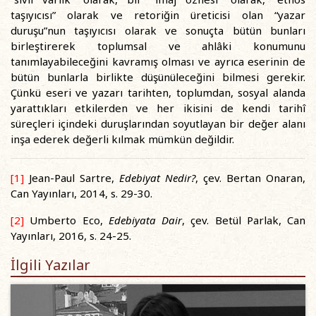
taşıyıcısı” olarak ve retoriğin üreticisi olan “yazar
duruşu”nun taşıyıcısı olarak ve sonuçta bütün bunları
birleştirerek toplumsal ve ahlâki konumunu
tanımlayabileceğini kavramış olması ve ayrıca eserinin de
bütün bunlarla birlikte düşünüleceğini bilmesi gerekir.
Çünkü eseri ve yazarı tarihten, toplumdan, sosyal alanda
yarattıkları etkilerden ve her ikisini de kendi tarihî
süreçleri içindeki duruşlarından soyutlayan bir değer alanı
inşa ederek değerli kılmak mümkün değildir.
[1]
Jean-Paul Sartre,
Edebiyat Nedir?
, çev. Bertan Onaran,
Can Yayınları, 2014, s. 29-30.
[2]
Umberto Eco,
Edebiyata Dair
, çev. Betül Parlak, Can
Yayınları, 2016, s. 24-25.
İlgili Yazılar