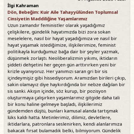
İlgi Kahraman
Dön, Bebeğim: Kuir Aile Tahayyülünden Toplumsal
Cinsiyetin Maddiliğine Yaşamlarımız
Uzun zamandır feministler olarak yaşadığımız
çelişkilere, gündelik hayatımızda bizi zora sokan
meselelere, nasıl bir hayat yaşadığımıza ve nasıl bir
hayat yaşamak istediğimize, ilişkilerimize, feminist
politikayla kurduğumuz bağa dair bir şeyler yazmak,
düşünmek zorlaştı. Neoliberalizmin yıkımı, iktidarın
şiddeti dehşetini her geçen gün arttırırken yeni bir
krizle uyanıyoruz. Her yanımızı saran gri bir sis
içindeymişiz gibi hissediyorum. Aramızdan birileri çıkıp,
sakin olamayız diye haykırdığında bir nebze dağılan bir
sis sanki. Akışın içinde, söz kurup, bir pozisyon
oluşturmaya çalışırken yaşamlarımız gitgide daha tali
bir konu haline gelmeye başladı, ilişkilerimiz
gündemden düştü, bunları kamusal alanda tartışmak
lüks kaldı hatta. Metinlerimiz, dilimiz, devletlere,
iktidarlara, patronlara seslenirken, kendi alanlarımıza
bakacak fırsat bulamadık belki, bilmiyorum. Gündelik