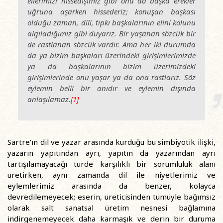
ellerimizi hissedişimiz gibi onu da başka erekler
uğruna aşarken hissederiz; konuşan başkası
olduğu zaman, dili, tıpkı başkalarının elini kolunu
algıladığımız gibi duyarız. Bir yaşanan sözcük bir
de rastlanan sözcük vardır. Ama her iki durumda
da ya bizim başkaları üzerindeki girişimlerimizde
ya da başkalarının bizim üzerimizdeki
girişimlerinde onu yaşar ya da ona rastlarız. Söz
eylemin belli bir anıdır ve eylemin dışında
anlaşılamaz
.
[1]
Sartre’ın dil ve yazar arasında kurduğu bu simbiyotik ilişki,
yazarın yapıtından ayrı, yapıtın da yazarından ayrı
tartışılamayacağı türde karşılıklı bir sorumluluk alanı
üretirken, aynı zamanda dil ile niyetlerimiz ve
eylemlerimiz arasında da benzer, kolayca
devredilemeyecek; eserin, üreticisinden tümüyle bağımsız
olarak salt sanatsal üretim nesnesi bağlamına
indirgenemeyecek daha karmaşık ve derin bir duruma