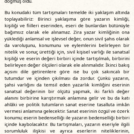
doğmuş oldu.
Bu konudaki tüm tartışmaları temelde iki yaklaşım altında
toplayabiliriz: Birinci yaklaşıma göre yazarın kimliği,
kişiliği ve fiilleri eserinden, eseri de bunlardan bütünüyle
bağımsız olarak ele alınamaz. Zira yazar kimliğinin ona
yüklediği anlamsal ve işlevsel değer, onun sivil şahıs olarak
da varoluşunu, konumunu ve eylemlerini belirleyen bir
nitelik ve sonuç ürettiği için, sivil kişisel varlığı ile sanatsal
kişiliği ve eserin değeri birbiri içinde tartışılmalı, birbirini
belirleyen değer ölçüleri olarak ele alınmalıdır. İkinci bakış
açısını dile getirenlere göre ise bu çok sakıncalı bir
tutumdur ve içinden çıkılması da zordur. Çünkü yazarın,
şahsi varlığını da temsil eden yazarlık kimliğini eserinin
sanatsal değerinin bir ölçütü yapmak, iki farklı değer
alanını birbirine karıştırmak anlamına gelir ve bu da katı
ahlâki ve politik tutumların sanat eserine tasalluta imkân
vermesi anlamına gelecektir. Sanat eserinin özgül ve özerk
konumu; eserin bedenselliği ile yazarın bedenselliği birbiri
içinde kaybolacaktır. Bu tartışmaları, yazarın eseriyle ilgili
sorumluluk ilişkisi ve ayrıca eserlerin niteliklerinin,