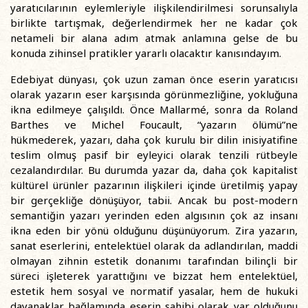
yaratıcılarının eylemleriyle ilişkilendirilmesi sorunsalıyla
birlikte tartışmak, değerlendirmek her ne kadar çok
netameli bir alana adım atmak anlamına gelse de bu
konuda zihinsel pratikler yararlı olacaktır kanısındayım.
Edebiyat dünyası, çok uzun zaman önce eserin yaratıcısı
olarak yazarın eser karşısında görünmezliğine, yokluğuna
ikna edilmeye çalışıldı. Önce Mallarmé, sonra da Roland
Barthes ve Michel Foucault, “yazarın ölümü”ne
hükmederek, yazarı, daha çok kurulu bir dilin inisiyatifine
teslim olmuş pasif bir eyleyici olarak tenzili rütbeyle
cezalandırdılar. Bu durumda yazar da, daha çok kapitalist
kültürel ürünler pazarının ilişkileri içinde üretilmiş yapay
bir gerçekliğe dönüşüyor, tabii. Ancak bu post-modern
semantiğin yazarı yerinden eden algısının çok az insanı
ikna eden bir yönü olduğunu düşünüyorum. Zira yazarın,
sanat eserlerini, entelektüel olarak da adlandırılan, maddi
olmayan zihnin estetik donanımı tarafından bilinçli bir
süreci işleterek yarattığını ve bizzat hem entelektüel,
estetik hem sosyal ve normatif yasalar, hem de hukuki
dayanaklar bağlamında eserin sahibi olarak var olduğunu