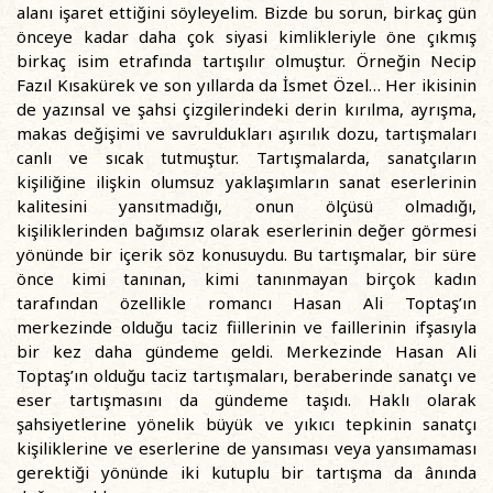
alanı işaret ettiğini söyleyelim. Bizde bu sorun, birkaç gün
önceye kadar daha çok siyasi kimlikleriyle öne çıkmış
birkaç isim etrafında tartışılır olmuştur. Örneğin Necip
Fazıl Kısakürek ve son yıllarda da İsmet Özel… Her ikisinin
de yazınsal ve şahsi çizgilerindeki derin kırılma, ayrışma,
makas değişimi ve savruldukları aşırılık dozu, tartışmaları
canlı ve sıcak tutmuştur. Tartışmalarda, sanatçıların
kişiliğine ilişkin olumsuz yaklaşımların sanat eserlerinin
kalitesini yansıtmadığı, onun ölçüsü olmadığı,
kişiliklerinden bağımsız olarak eserlerinin değer görmesi
yönünde bir içerik söz konusuydu. Bu tartışmalar, bir süre
önce kimi tanınan, kimi tanınmayan birçok kadın
tarafından özellikle romancı Hasan Ali Toptaş’ın
merkezinde olduğu taciz fiillerinin ve faillerinin ifşasıyla
bir kez daha gündeme geldi. Merkezinde Hasan Ali
Toptaş’ın olduğu taciz tartışmaları, beraberinde sanatçı ve
eser tartışmasını da gündeme taşıdı. Haklı olarak
şahsiyetlerine yönelik büyük ve yıkıcı tepkinin sanatçı
kişiliklerine ve eserlerine de yansıması veya yansımaması
gerektiği yönünde iki kutuplu bir tartışma da ânında