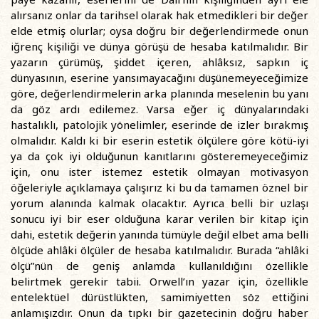
alırsanız onlar da tarihsel olarak hak etmedikleri bir değer
elde etmiş olurlar; oysa doğru bir değerlendirmede onun
iğrenç kişiliği ve dünya görüşü de hesaba katılmalıdır. Bir
yazarın çürümüş, şiddet içeren, ahlâksız, sapkın iç
dünyasının, eserine yansımayacağını düşünemeyeceğimize
göre, değerlendirmelerin arka planında meselenin bu yanı
da göz ardı edilemez. Varsa eğer iç dünyalarındaki
hastalıklı, patolojik yönelimler, eserinde de izler bırakmış
olmalıdır. Kaldı ki bir eserin estetik ölçülere göre kötü-iyi
ya da çok iyi olduğunun kanıtlarını gösteremeyeceğimiz
için, onu ister istemez estetik olmayan motivasyon
öğeleriyle açıklamaya çalışırız ki bu da tamamen öznel bir
yorum alanında kalmak olacaktır. Ayrıca belli bir uzlaşı
sonucu iyi bir eser olduğuna karar verilen bir kitap için
dahi, estetik değerin yanında tümüyle değil elbet ama belli
ölçüde ahlâki ölçüler de hesaba katılmalıdır. Burada “ahlâki
ölçü”nün de geniş anlamda kullanıldığını özellikle
belirtmek gerekir tabii. Orwell’ın yazar için, özellikle
entelektüel dürüstlükten, samimiyetten söz ettiğini
anlamışızdır. Onun da tıpkı bir gazetecinin doğru haber