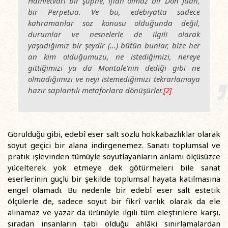
Hamletvari bir şüphe, iflah olmaz bir Don Juan,
bir Perpetua. Ve bu, edebiyatta sadece
kahramanlar söz konusu olduğunda değil,
durumlar ve nesnelerle de ilgili olarak
yaşadığımız bir şeydir (…) bütün bunlar, bize her
an kim olduğumuzu, ne istediğimizi, nereye
gittiğimizi ya da Montale’nin dediği gibi ne
olmadığımızı ve neyi istemediğimizi tekrarlamaya
hazır saplantılı metaforlara dönüşürler.
[2]
Görüldüğü gibi, edebî eser salt sözlü hokkabazlıklar olarak
soyut geçici bir alana indirgenemez. Sanatı toplumsal ve
pratik işlevinden tümüyle soyutlayanların anlamı ölçüsüzce
yücelterek yok etmeye dek götürmeleri bile sanat
eserlerinin güçlü bir şekilde toplumsal hayata katılmasına
engel olamadı. Bu nedenle bir edebî eser salt estetik
ölçülerle de, sadece soyut bir fikrî varlık olarak da ele
alınamaz ve yazar da ürünüyle ilgili tüm eleştirilere karşı,
sıradan insanların tabi olduğu ahlâki sınırlamalardan