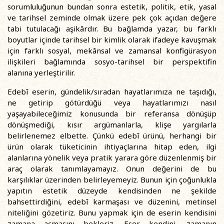
sorumluluğunun bundan sonra estetik, politik, etik, yasal
ve tarihsel zeminde olmak üzere pek çok açıdan değere
tabi tutulacağı aşikârdır. Bu bağlamda yazar, bu farklı
boyutlar içinde tarihsel bir kimlik olarak ifadeye kavuşmak
için farklı sosyal, mekânsal ve zamansal konfigürasyon
ilişkileri bağlamında sosyo-tarihsel bir perspektifin
alanına yerleştirilir.
Edebî eserin, gündelik/sıradan hayatlarımıza ne taşıdığı,
ne getirip götürdüğü veya hayatlarımızı nasıl
yaşayabileceğimiz konusunda bir referansa dönüşüp
dönüşmediği, kısır argümanlarla, klişe yargılarla
belirlenemez elbette. Çünkü edebî ürünü, herhangi bir
ürün olarak tüketicinin ihtiyaçlarına hitap eden, ilgi
alanlarına yönelik veya pratik yarara göre düzenlenmiş bir
araç olarak tanımlayamayız. Onun değerini de bu
karşılıklar üzerinden belirleyemeyiz. Bunun için çoğunlukla
yapıtın estetik düzeyde kendisinden ne şekilde
bahsettirdiğini, edebî karmaşası ve düzenini, metinsel
niteliğini gözetiriz. Bunu yapmak için de eserin kendisini
zamana açmasını bekleriz. Eser kendini, zamanın