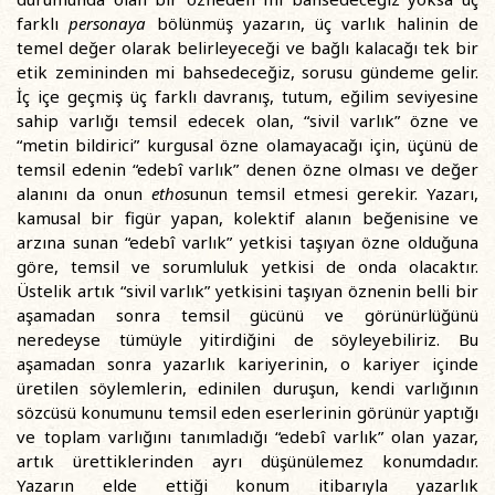
farklı
personaya
bölünmüş yazarın, üç varlık halinin de
temel değer olarak belirleyeceği ve bağlı kalacağı tek bir
etik zemininden mi bahsedeceğiz, sorusu gündeme gelir.
İç içe geçmiş üç farklı davranış, tutum, eğilim seviyesine
sahip varlığı temsil edecek olan, “sivil varlık” özne ve
“metin bildirici” kurgusal özne olamayacağı için, üçünü de
temsil edenin “edebî varlık” denen özne olması ve değer
alanını da onun
ethos
unun temsil etmesi gerekir. Yazarı,
kamusal bir figür yapan, kolektif alanın beğenisine ve
arzına sunan “edebî varlık” yetkisi taşıyan özne olduğuna
göre, temsil ve sorumluluk yetkisi de onda olacaktır.
Üstelik artık “sivil varlık” yetkisini taşıyan öznenin belli bir
aşamadan sonra temsil gücünü ve görünürlüğünü
neredeyse tümüyle yitirdiğini de söyleyebiliriz. Bu
aşamadan sonra yazarlık kariyerinin, o kariyer içinde
üretilen söylemlerin, edinilen duruşun, kendi varlığının
sözcüsü konumunu temsil eden eserlerinin görünür yaptığı
ve toplam varlığını tanımladığı “edebî varlık” olan yazar,
artık ürettiklerinden ayrı düşünülemez konumdadır.
Yazarın elde ettiği konum itibarıyla yazarlık