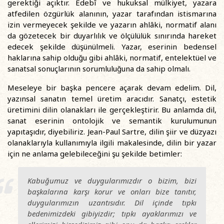
gerektiği açıktır. Edebî ve hukuksal mülkiyet, yazara
atfedilen özgürlük alanının, yazar tarafından istismarına
izin vermeyecek şekilde ve yazarın ahlâki, normatif alanı
da gözetecek bir duyarlılık ve ölçülülük sınırında hareket
edecek şekilde düşünülmeli. Yazar, eserinin bedensel
haklarına sahip olduğu gibi ahlâki, normatif, entelektüel ve
sanatsal sonuçlarının sorumluluğuna da sahip olmalı.
Meseleye bir başka pencere açarak devam edelim. Dil,
yazınsal sanatın temel üretim aracıdır. Sanatçı, estetik
üretimini dilin olanakları ile gerçekleştirir. Bu anlamda dil,
sanat eserinin ontolojik ve semantik kurulumunun
yapıtaşıdır, diyebiliriz. Jean-Paul Sartre, dilin şiir ve düzyazı
olanaklarıyla kullanımıyla ilgili makalesinde, dilin bir yazar
için ne anlama gelebileceğini şu şekilde betimler:
Kabuğumuz ve duygularımızdır o bizim, bizi
başkalarına karşı korur ve onları bize tanıtır,
duygularımızın uzantısıdır. Dil içinde tıpkı
bedenimizdeki gibiyizdir; tıpkı ayaklarımızı ve