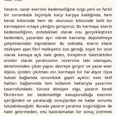
Yazarın, sanat eserinin bedenselliğine özgü yeni ve farklı
bir sorumluluk biçimiyle karşı karşıya kaldığında, hem
kendi bilincinde hem de okurunun bilincinde belli bir
karmaşanın ortaya çıktığını görüyoruz. Bu karmaşa, eserin
bedenselliğinin, entelektüel olarak onu gerçekleştiren
bedenden, yazardan ayrı olarak kavranıp düşünülmeye
çalışılmasından kaynaklanır. Bu noktada, eserin klasik
mülkiyeti aşan fikrî mülkiyetin özü gereği, soyut bir ürün
olarak kamuya açık hale gelen, bireylerce tüketilebilen
ürünler olarak yaratıcısının rezervine tabi olamayan,
denetiminden çıkan yapısı devreye giriyor ve yazar-eser
ilişkisi, içinden çıkılması zor, karmaşık bir hal alıyor. Oysa
hukuki bağlamda sorumluluk gayet açıktır; eser telif
hakları bağlamında tüm kullanım haklarıyla yazarının
tasarrufundadır. Soruna dönüşen olgu, yazarın kendi
fikirlerinin bir bedenselliğe kavuşturulduğu eserinin
içeriğinden ve yaratacağı sonuçlardan ne kadar sorumlu
tutulabileceğidir. Burada yazarın yaratma özgürlüğüne de
halel getirmeden, onu baskılamadan bir sonuç üretmek