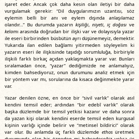
işaret eder. Ancak çok daha kesin olan iletiyi bir daha
vurgulamak gerekir: “Dil duygularımızın uzantısı, söz
eylemin belli bir anı ve eylem dışında anlaşılamaz
olandır…” Bu durumda yazarın
kişiliği
,
niyeti
,
iç doğası
ve
kelam
ı arasında doğrudan bir ilişki var ve dolayısıyla yazar
ile eseri birbirinden büsbütün ayrı düşünemeyiz, demektir.
Yukarıda ilan edilen bağlamı yitirmeden söyleyelim ki
yazarın eseri ile ilişkisinde taşıdığı sorumluluğa, birbiriyle
ilişkili farklı birkaç açıdan yaklaşmakta yarar var. Bunları
sıralamadan önce, “yazar” dediğimizde ne anlamalıyız,
kimden bahsediyoruz, onun durumunu analiz etmek için
bir yöntem var mı, sorularına da kısaca değinmekte yarar
var.
Yazar denilen özne, en önce bir “sivil varlık” olarak asıl
kendini temsil eder; ardından “bir edebî varlık” olarak
başka düzlemde bir temsil yetkisi kazanır ve daha sonra
da yazan kişi olarak kendini eserde temsil eden kurgusal
kişinin varlığı içinde belirir ve “metinsel bildirici” olarak
var olur. Bu anlamda üç farklı düzlemde
ethos
üretmek
durumunda olan bir özneden mi bahsedeceğiz yoksa üç