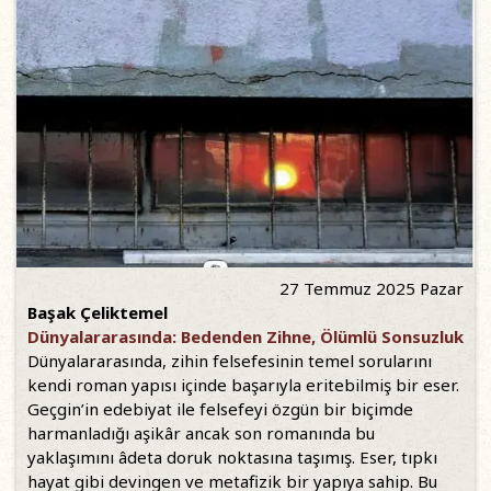
27 Temmuz 2025 Pazar
Başak Çeliktemel
Dünyalararasında: Bedenden Zihne, Ölümlü Sonsuzluk
Dünyalararasında, zihin felsefesinin temel sorularını
kendi roman yapısı içinde başarıyla eritebilmiş bir eser.
Geçgin’in edebiyat ile felsefeyi özgün bir biçimde
harmanladığı aşikâr ancak son romanında bu
yaklaşımını âdeta doruk noktasına taşımış. Eser, tıpkı
hayat gibi devingen ve metafizik bir yapıya sahip. Bu