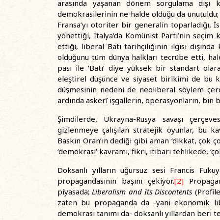
arasında yaşanan dönem sorgulama dışı ka
demokrasilerinin ne halde olduğu da unutuldu; 
Fransa’yı otoriter bir generalin toparladığı, İ
yönettiği, İtalya’da Komünist Parti’nin seçim
ettiği, liberal Batı tarihçiliğinin ilgisi dışı
olduğunu tüm dünya halkları tecrübe etti, halen
pası ile ‘Batı’ diye yüksek bir standart olar
eleştirel düşünce ve siyaset birikimi de bu 
düşmesinin nedeni de neoliberal söylem çerç
ardında askerî işgallerin, operasyonların, bin b
Şimdilerde, Ukrayna-Rusya savaşı çerçeve
gizlenmeye çalışılan stratejik oyunlar, bu 
Baskın Oran’ın dediği gibi aman ‘dikkat, çok ço
‘demokrasi’ kavramı, fikri, itibarı tehlikede, ‘ço
Doksanlı yılların uğursuz sesi Francis Fuku
propagandasının başını çekiyor.
[2]
Propagand
piyasada;
Liberalism and Its Discontents
(Profile
zaten bu propaganda da -yani ekonomik lib
demokrasi tanımı da- doksanlı yıllardan beri t