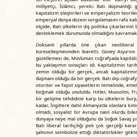
milliyetçi, İslâmcı, yerelci Batı düşmanlığ
kapitalizm eleştirileri ve emperyalizm teorile
emperyal dünya düzeni sorgulamasını rafa kaldı
ölçüde, Batı ülkelerin dış politika çıkarlarını
desteklemek durumunda olmadığını kavramaktan
Doksanlı yıllarda öne çıkan neoliberal
küreselleşmesinden ibaretti. Güney Asya’nın 
güzellemesi de, Müslüman coğrafyada kapitalizm
bu yaklaşımın sonuçları idi. Kapitalizmin ta
zemin olduğu bir gerçek, ancak kapitalizmin
düşmanı olduğu da bir gerçek. Batı dışı coğrafy
otoriter ve faşist siyasetlerin temelinde, em
boğmak olduğu unutuldu. Hitler, Mussolini, F
bir gelişme tehdidine karşı bu ülkelerin burjuva
kadar, İngiltere dahil Almanya’da olanlara kim
olmadı, sosyalist bir Avrupa nasıl olurdu bil
dünyaya neye mal olduğunu da Soğuk Savaş yıll
Batı liberal tarihçiliği pek çok gerçeği karar
şahsının sembolize ettiği diktatörlükler gökt