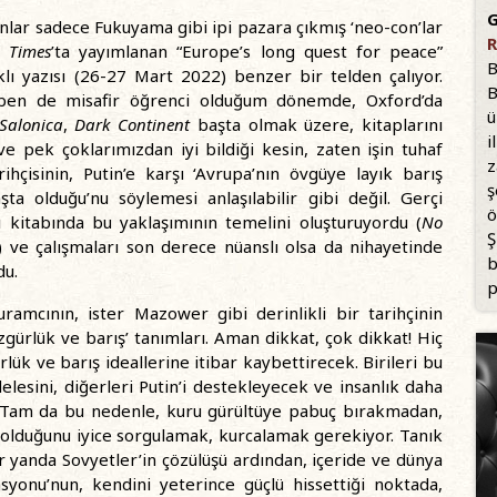
G
nlar sadece Fukuyama gibi ipi pazara çıkmış ‘neo-con’lar
R
l Times
’ta yayımlanan “Europe’s long quest for peace”
B
ıklı yazısı (26-27 Mart 2022) benzer bir telden çalıyor.
B
 ben de misafir öğrenci olduğum dönemde, Oxford’da
ü
Salonica
,
Dark Continent
başta olmak üzere, kitaplarını
i
e pek çoklarımızdan iyi bildiği kesin, zaten işin tuhaf
z
hçisinin, Putin’e karşı ‘Avrupa’nın övgüye layık barış
ş
ta olduğu’nu söylemesi anlaşılabilir gibi değil. Gerçi
ö
ı kitabında bu yaklaşımının temelini oluşturuyordu (
No
Ş
) ve çalışmaları son derece nüanslı olsa da nihayetinde
b
du.
p
uramcının, ister Mazower gibi derinlikli bir tarihçinin
gürlük ve barış’ tanımları. Aman dikkat, çok dikkat! Hiç
k ve barış ideallerine itibar kaybettirecek. Birileri bu
esini, diğerleri Putin’i destekleyecek ve insanlık daha
k. Tam da bu nedenle, kuru gürültüye pabuç bırakmadan,
 olduğunu iyice sorgulamak, kurcalamak gerekiyor. Tanık
 yanda Sovyetler’in çözülüşü ardından, içeride ve dünya
syonu’nun, kendini yeterince güçlü hissettiği noktada,