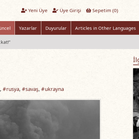
Yeni Üye
Üye Girişi
Sepetim (
0
)
üncel
Yazarlar
Duyurular
Articles in Other Languages
kat!”
İl
#rusya
#savaş
#ukrayna
,
,
,