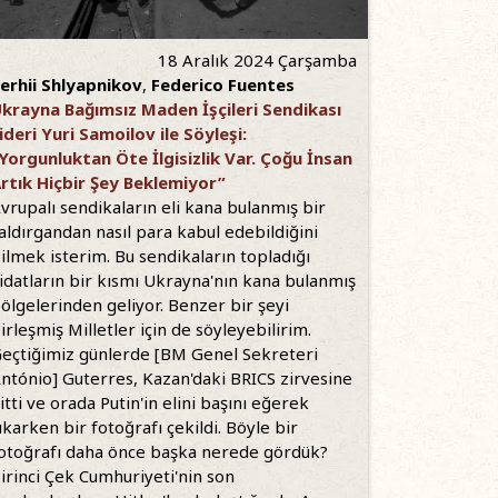
18 Aralık 2024 Çarşamba
erhii Shlyapnikov
,
Federico Fuentes
krayna Bağımsız Maden İşçileri Sendikası
ideri Yuri Samoilov ile Söyleşi:
Yorgunluktan Öte İlgisizlik Var. Çoğu İnsan
rtık Hiçbir Şey Beklemiyor”
vrupalı sendikaların eli kana bulanmış bir
aldırgandan nasıl para kabul edebildiğini
ilmek isterim. Bu sendikaların topladığı
idatların bir kısmı Ukrayna'nın kana bulanmış
ölgelerinden geliyor. Benzer bir şeyi
irleşmiş Milletler için de söyleyebilirim.
eçtiğimiz günlerde [BM Genel Sekreteri
ntónio] Guterres, Kazan'daki BRICS zirvesine
itti ve orada Putin'in elini başını eğerek
ıkarken bir fotoğrafı çekildi. Böyle bir
otoğrafı daha önce başka nerede gördük?
irinci Çek Cumhuriyeti'nin son