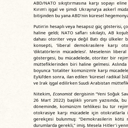
ABD/NATO sıkıştırmasına karşı sopayı eline 
Kırım’ı işgal ve şimdi Ukrayna’ya askerî müda
bitişinden bu yana ABD’nin küresel hegemonya 
Putin’in hesaplı veya hesapsız güç gösterisi, ç
haline geldi; NATO safları sıkılaştı, AB koş
dahası otoriter veya değil Batı dışı ülkeler
konsepti, ‘liberal demokrasilere karşı ot
‘diktatörlerin mücadelesi’. Meselenin liber
göstergesi, bu mücadelede, otoriter bir rejim
müttefiklerinden biri haline gelmesi. Aslınd
boyunca ‘totaliter komünizm’e karşı mücadele s
Eylül’den sonra, ilan edilen ‘küresel radikal İ
ve Irak işgal edilirken Suudi Arabistan müttefik
Nitekim,
Economist
dergisinin “Yeni Soğuk Sa
26 Mart 2022) başlıklı yorum yazısında, bu 
döneminde, komünizm tehlikesi bu tür rejimle
otokrasiye karşı mücadele için otokratlarla
gerekçesi bulunmuş: “Demokrasilerin kötü re
durumlarda gerekli,” imiş. Mesela Hitler’i yenme