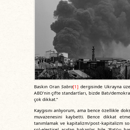
Baskın Oran
Sabro
[1]
dergisinde Ukrayna üzer
ABD’nin çifte standartları, bizde Batı/demokras
çok dikkat.”
Kaygısını anlıyorum, ama bence özellikle doksan
muvazenesini kaybetti. Bence dikkat etme
tanımlamak ve kapitalizm/post-kapitalizm so
sol-eleştirel açıdan bakanlar bile ‘Batı’yı b