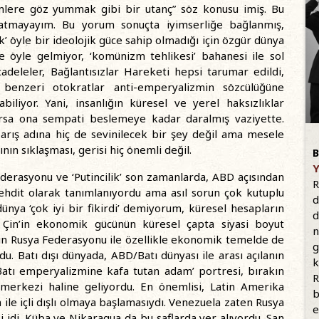
imlere göz yummak gibi bir utanç” söz konusu imiş. Bu
atmayayım. Bu yorum sonuçta iyimserliğe bağlanmış,
k’ öyle bir ideolojik güce sahip olmadığı için özgür dünya
de öyle gelmiyor, ‘komünizm tehlikesi’ bahanesi ile sol
adeleler, Bağlantısızlar Hareketi hepsi tarumar edildi,
 benzeri otokratlar anti-emperyalizmin sözcülüğüne
iliyor. Yani, insanlığın küresel ve yerel haksızlıklar
arsa ona sempati beslemeye kadar daralmış vaziyette.
arış adına hiç de sevinilecek bir şey değil ama mesele
n sıklaşması, gerisi hiç önemli değil.
B
Y
ederasyonu ve ‘Putincilik’ son zamanlarda, ABD açısından
R
 tehdit olarak tanımlanıyordu ama asıl sorun çok kutuplu
d
ünya ‘çok iyi bir fikirdi’ demiyorum, küresel hesapların
d
. Çin’in ekonomik gücünün küresel çapta siyasi boyut
n
nın Rusya Federasyonu ile özellikle ekonomik temelde de
g
u. Batı dışı dünyada, ABD/Batı dünyası ile arası açılanın
k
‘Batı emperyalizmine kafa tutan adam’ portresi, bırakın
R
e merkezi haline geliyordu. En önemlisi, Latin Amerika
b
 ile içli dışlı olmaya başlamasıydı. Venezuela zaten Rusya
e
 idi. Küba ve Nikaragua da bu saflarda yer alıyordu. San