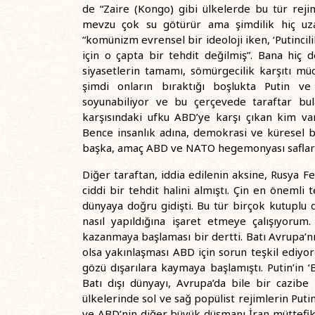
de “Zaire (Kongo) gibi ülkelerde bu tür rej
mevzu çok su götürür ama şimdilik hiç uz
“komünizm evrensel bir ideoloji iken, ‘Putincili
için o çapta bir tehdit değilmiş”. Bana hiç 
siyasetlerin tamamı, sömürgecilik karşıtı müc
şimdi onların bıraktığı boşlukta Putin ve
soyunabiliyor ve bu çerçevede taraftar bulab
karşısındaki ufku ABD’ye karşı çıkan kim v
Bence insanlık adına, demokrasi ve küresel b
başka, amaç ABD ve NATO hegemonyası saflarını
Diğer taraftan, iddia edilenin aksine, Rusya F
ciddi bir tehdit halini almıştı. Çin en önemli
dünyaya doğru gidişti. Bu tür birçok kutuplu d
nasıl yapıldığına işaret etmeye çalışıyorum
kazanmaya başlaması bir dertti. Batı Avrupa’
olsa yakınlaşması ABD için sorun teşkil ediyord
gözü dışarılara kaymaya başlamıştı. Putin’in 
Batı dışı dünyayı, Avrupa’da bile bir cazib
ülkelerinde sol ve sağ popülist rejimlerin Putin
ve ABD’nin diğer büyük düşmanı İran müttefiki