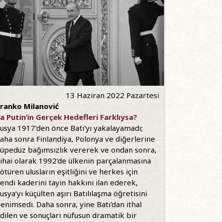
13 Haziran 2022 Pazartesi
ranko Milanović
a Putin’in Gerçek Hedefleri Farklıysa?
usya 1917'den önce Batı'yı yakalayamadı;
aha sonra Finlandiya, Polonya ve diğerlerine
üpedüz bağımsızlık vererek ve ondan sonra,
ihai olarak 1992'de ülkenin parçalanmasına
ötüren ulusların eşitliğini ve herkes için
endi kaderini tayin hakkını ilan ederek,
usya’yı küçülten aşırı Batılılaşma öğretisini
enimsedi. Daha sonra, yine Batı'dan ithal
dilen ve sonuçları nüfusun dramatik bir