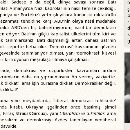
ldı. Sadece o da değil, dünya savaşı sonrası Batı
ö
Batı Almanya’da Nazi kadrolarının nasıl temize çekildiği,
ç
spanya ve Portekiz’i yetmişli yıllara kadar iki diktatörün
b
 kazanması tehdidine karşı ABD’nin olaya nasıl müdahale
r
nda kaldı. ABD’den hiç bahsetmiyorum, nasıl bir demokrasi
d
 ediyor. Batı’nın güçlü kapitalist ülkelerini tüm kiri ve
k
ak tanımlarsanız, Batı düşmanlığı artar, dahası Batı’nın
g
kirli sepette heba olur. ‘Demokrasi’ kavramının gözden
evesinde tanımlanıyor olması, yani ‘demokrasi’ kisvesi
ir kirli oyunun meşrulaştırılmaya çalışılması.
sinde, demokrasi ve özgürlükler kavramları ardına
kavramların daha da yıpranmasına ön vermiş vaziyette.
k dikkat!’, ama işin burasına dikkat! Demokrasiler değil,
k dikkat!’
yama yine meydanlarda, ‘liberal demokrasi tehlikede’
a kitabı, Ukrayna işgalinden önce basılmış, şimdi
, Frrar, Straus&Giroux), yani
Liberalizm ve Sıkıntıları
ama
eralizm ve demokrasiyi özdeş tanımlayan neoliberal
edavülde.