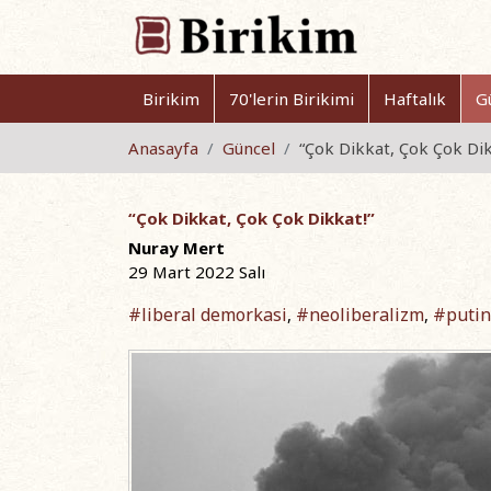
Birikim
70'lerin Birikimi
Haftalık
G
Anasayfa
Güncel
“Çok Dikkat, Çok Çok Dik
“Çok Dikkat, Çok Çok Dikkat!”
Nuray Mert
29 Mart 2022 Salı
#liberal demorkasi
#neoliberalizm
#putin
,
,