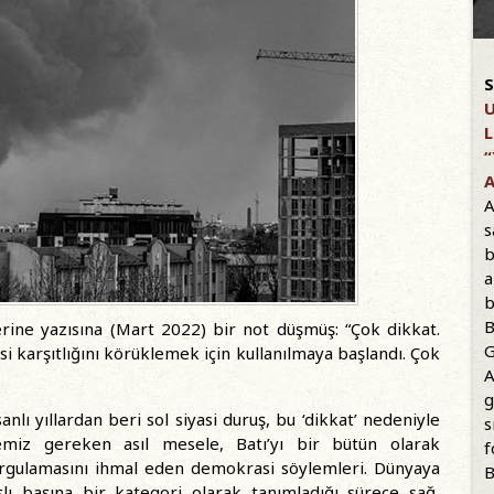
S
U
L
“
A
A
s
b
a
b
B
ine yazısına (Mart 2022) bir not düşmüş: “Çok dikkat.
G
i karşıtlığını körüklemek için kullanılmaya başlandı. Çok
A
g
lı yıllardan beri sol siyasi duruş, bu ‘dikkat’ nedeniyle
s
miz gereken asıl mesele, Batı’yı bir bütün olarak
f
rgulamasını ihmal eden demokrasi söylemleri. Dünyaya
B
aşlı başına bir kategori olarak tanımladığı sürece sağ,