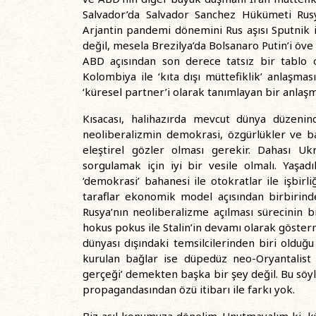
Salvador’da Salvador Sanchez Hükümeti Rus
Arjantin pandemi dönemini Rus aşısı Sputnik 
değil, mesela Brezilya’da Bolsanaro Putin’i öve
ABD açısından son derece tatsız bir tablo 
Kolombiya ile ‘kıta dışı müttefiklik’ anlaşma
‘küresel partner’i olarak tanımlayan bir anlaş
Kısacası, halihazırda mevcut dünya düzeni
neoliberalizmin demokrasi, özgürlükler ve ba
eleştirel gözler olması gerekir. Dahası Uk
sorgulamak için iyi bir vesile olmalı. Yaşad
‘demokrasi’ bahanesi ile otokratlar ile işbirl
taraflar ekonomik model açısından birbirinden
Rusya’nın neoliberalizme açılması sürecinin bi
hokus pokus ile Stalin’in devamı olarak göste
dünyası dışındaki temsilcilerinden biri olduğu
kurulan bağlar ise düpedüz neo-Oryantalist b
gerçeği’ demekten başka bir şey değil. Bu söyle
propagandasından özü itibarı ile farkı yok.