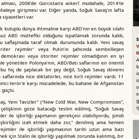
alması, 2008’de Gürcistan’a askerî müdahale, 2014’te
haleye girişmesi var. Diğer yanda, Soğuk Savaş’ın lafta
siyasetleri var.
ok kutuplu dünya ihtimaline karşı ABD’nin en büyük silahı
ulsuz ABD müttefiki olduğunu ispatlamak zorunda kaldı,
S
 bu saflaşmada taraf olmak durumunda kaldı. Yeni savaş
V
oriter rejimler’ veya Putin’in şahsında sembolleşen
R
al demokrasi veya otoriter rejimler olmadığının en iyi
A
le yönetilen Polonya’nın, ABD/Batı saflarının en önemli
k
a bu hiç de şaşılacak bir şey değil, Soğuk Savaş dönemi
i
aflarında nice diktatörler, nice kirli rejimler vardı. 11
i
slâmcı terör’e karşı mücadelede, bu bahane ile Afganistan
o
 güçtü.
s
g
vaş, Yeni Tavizler” (“New Cold War, New Compromises”,
i
çelişkinin göze batacağı teslim edilmiş, “Soğuk Savaş
r ile işbirliği yapmanın gerekçesi olabiliyordu, şimdi
 işbirliğini izah etmek daha zor,” denilmiş ama hemen
jimler ile işbirliği yapmasının tarihi uzun ama bazı
k için Stalin ile işbirliği yapılmak zorunda kalınmış, bir