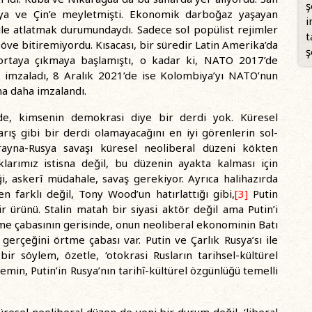
ş
ya ve Çin’e meyletmişti. Ekonomik darboğaz yaşayan
i
ile atlatmak durumundaydı. Sadece sol popülist rejimler
t
 öve bitiremiyordu. Kısacası, bir süredir Latin Amerika’da
ş
ortaya çıkmaya başlamıştı, o kadar ki, NATO 2017’de
sı imzaladı, 8 Aralık 2021’de ise Kolombiya’yı NATO’nun
ma daha imzalandı.
nde, kimsenin demokrasi diye bir derdi yok. Küresel
rış gibi bir derdi olamayacağını en iyi görenlerin sol-
rayna-Rusya savaşı küresel neoliberal düzeni kökten
ıklarımız istisna değil, bu düzenin ayakta kalması için
iği, askerî müdahale, savaş gerekiyor. Ayrıca halihazırda
 farklı değil, Tony Wood’un hatırlattığı gibi,
[3]
Putin
r ürünü. Stalin matah bir siyasi aktör değil ama Putin’i
rme çabasının gerisinde, onun neoliberal ekonominin Batı
 gerçeğini örtme çabası var. Putin ve Çarlık Rusya’sı ile
ir söylem, özetle, ‘otokrasi Rusların tarihsel-kültürel
min, Putin’in Rusya’nın tarihî-kültürel özgünlüğü temelli