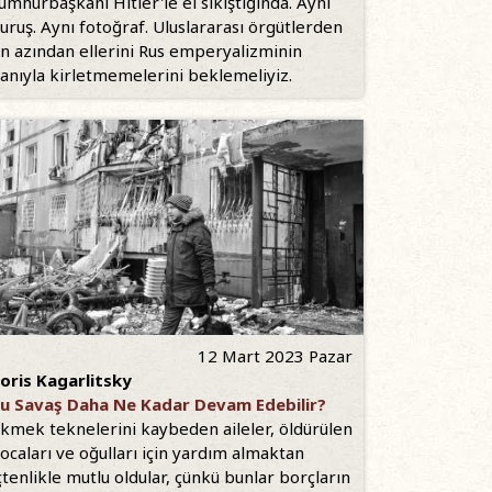
umhurbaşkanı Hitler'le el sıkıştığında. Aynı
uruş. Aynı fotoğraf. Uluslararası örgütlerden
n azından ellerini Rus emperyalizminin
anıyla kirletmemelerini beklemeliyiz.
12 Mart 2023 Pazar
oris Kagarlitsky
u Savaş Daha Ne Kadar Devam Edebilir?
kmek teknelerini kaybeden aileler, öldürülen
ocaları ve oğulları için yardım almaktan
çtenlikle mutlu oldular, çünkü bunlar borçların