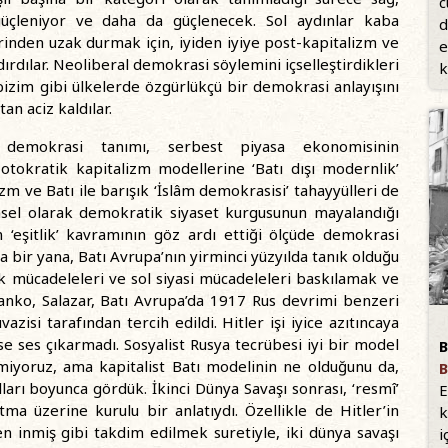
c
ı güçleniyor ve daha da güçlenecek. Sol aydınlar kaba
d
rinden uzak durmak için, iyiden iyiye post-kapitalizm ve
e
rdılar. Neoliberal demokrasi söylemini içselleştirdikleri
k
n bizim gibi ülkelerde özgürlükçü bir demokrasi anlayışını
 aciz kaldılar.
 demokrasi tanımı, serbest piyasa ekonomisinin
otokratik kapitalizm modellerine ‘Batı dışı modernlik’
 ve Batı ile barışık ‘İslâm demokrasisi’ tahayyülleri de
rihsel olarak demokratik siyaset kurgusunun mayalandığı
 ‘eşitlik’ kavramının göz ardı ettiği ölçüde demokrasi
a bir yana, Batı Avrupa’nın yirminci yüzyılda tanık olduğu
ek mücadeleleri ve sol siyasi mücadeleleri baskılamak ve
ranko, Salazar, Batı Avrupa’da 1917 Rus devrimi benzeri
zisi tarafından tercih edildi. Hitler işi iyice azıtıncaya
se ses çıkarmadı. Sosyalist Rusya tecrübesi iyi bir model
B
emiyoruz, ama kapitalist Batı modelinin ne olduğunu da,
B
arı boyunca gördük. İkinci Dünya Savaşı sonrası, ‘resmî’
E
tma üzerine kurulu bir anlatıydı. Özellikle de Hitler’in
k
en inmiş gibi takdim edilmek suretiyle, iki dünya savaşı
i