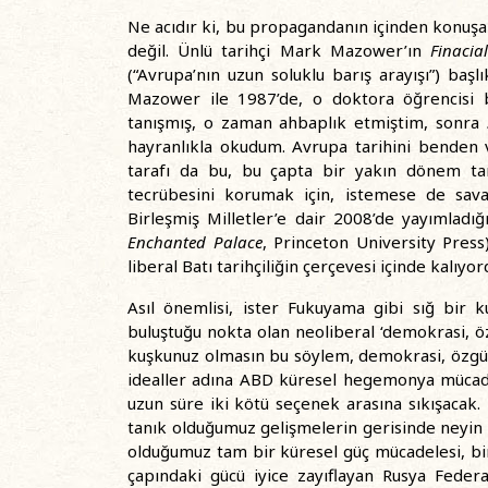
Ne acıdır ki, bu propagandanın içinden konuşa
değil. Ünlü tarihçi Mark Mazower’ın
Finacia
(“Avrupa’nın uzun soluklu barış arayışı”) başl
Mazower ile 1987’de, o doktora öğrencisi
tanışmış, o zaman ahbaplık etmiştim, sonra
hayranlıkla okudum. Avrupa tarihini benden v
tarafı da bu, bu çapta bir yakın dönem tari
tecrübesini korumak için, istemese de savaş
Birleşmiş Milletler’e dair 2008’de yayımladığ
Enchanted Palace
, Princeton University Press
liberal Batı tarihçiliğin çerçevesi içinde kalıyor
Asıl önemlisi, ister Fukuyama gibi sığ bir k
buluştuğu nokta olan neoliberal ‘demokrasi, öz
kuşkunuz olmasın bu söylem, demokrasi, özgürlü
idealler adına ABD küresel hegemonya mücadel
uzun süre iki kötü seçenek arasına sıkışaca
tanık olduğumuz gelişmelerin gerisinde neyin
olduğumuz tam bir küresel güç mücadelesi, bir
çapındaki gücü iyice zayıflayan Rusya Federa