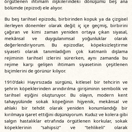
örgütlenen ihtimam ilişkilerindeki dönüşümü beş ana
bölümde (epizod) ele alıyor.
Bu beş tarihsel epizodu, birbirinden kopuk ya da çizgisel
ilerleyen dönemler olarak değil; iç içe geçmiş, birbirini
çağıran ve kimi zaman yeniden ortaya çıkan siyasal,
mekânsal ve duygulanımsal yoğunluklar olarak
değerlendiriyorum. Bu epizodlar, köpeksizleştirme
siyaseti olarak tanımladığım çok katmanlı dışlama
rejiminin tarihsel izlerini sürerken, aynı zamanda bu
rejime karşı gelişen ihtimam siyasetinin çeşitlenen
biçimlerini de görünür kılıyor.
1910’daki Hayırsızada sürgünü, kitlesel bir tehcirin ve
şehrin köpeklerinden arındırılma girişiminin sembolik ve
tarihsel eşiğini oluşturuyor. Bu olayın, modern kent
tahayyülünde sokak köpeğinin hijyenik, mekânsal ve
ahlaki bir tehdit olarak yeniden konumlandığı bir
kırılmaya işaret ettiğini düşünüyorum. Kuduz ve kolera gibi
salgın hastalıklar etrafında örgütlenen korkular, sokak
köpeklerinin “sahipsiz” ve “tehlikeli” olarak