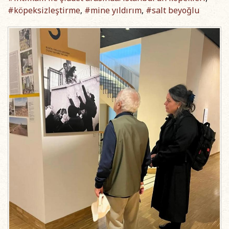
#köpeksizleştirme
#mine yıldırım
#salt beyoğlu
,
,