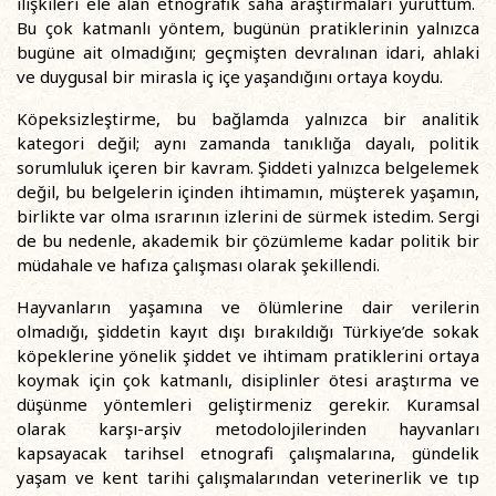
ilişkileri ele alan etnografik saha araştırmaları yürüttüm.
Bu çok katmanlı yöntem, bugünün pratiklerinin yalnızca
bugüne ait olmadığını; geçmişten devralınan idari, ahlaki
ve duygusal bir mirasla iç içe yaşandığını ortaya koydu.
Köpeksizleştirme, bu bağlamda yalnızca bir analitik
kategori değil; aynı zamanda tanıklığa dayalı, politik
sorumluluk içeren bir kavram. Şiddeti yalnızca belgelemek
değil, bu belgelerin içinden ihtimamın, müşterek yaşamın,
birlikte var olma ısrarının izlerini de sürmek istedim. Sergi
de bu nedenle, akademik bir çözümleme kadar politik bir
müdahale ve hafıza çalışması olarak şekillendi.
Hayvanların yaşamına ve ölümlerine dair verilerin
olmadığı, şiddetin kayıt dışı bırakıldığı Türkiye’de sokak
köpeklerine yönelik şiddet ve ihtimam pratiklerini ortaya
koymak için çok katmanlı, disiplinler ötesi araştırma ve
düşünme yöntemleri geliştirmeniz gerekir. Kuramsal
olarak karşı-arşiv metodolojilerinden hayvanları
kapsayacak tarihsel etnografi çalışmalarına, gündelik
yaşam ve kent tarihi çalışmalarından veterinerlik ve tıp