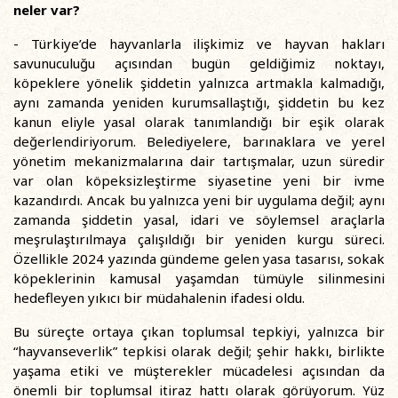
neler var?
- Türkiye’de hayvanlarla ilişkimiz ve hayvan hakları
savunuculuğu açısından bugün geldiğimiz noktayı,
köpeklere yönelik şiddetin yalnızca artmakla kalmadığı,
aynı zamanda yeniden kurumsallaştığı, şiddetin bu kez
kanun eliyle yasal olarak tanımlandığı bir eşik olarak
değerlendiriyorum. Belediyelere, barınaklara ve yerel
yönetim mekanizmalarına dair tartışmalar, uzun süredir
var olan köpeksizleştirme siyasetine yeni bir ivme
kazandırdı. Ancak bu yalnızca yeni bir uygulama değil; aynı
zamanda şiddetin yasal, idari ve söylemsel araçlarla
meşrulaştırılmaya çalışıldığı bir yeniden kurgu süreci.
Özellikle 2024 yazında gündeme gelen yasa tasarısı, sokak
köpeklerinin kamusal yaşamdan tümüyle silinmesini
hedefleyen yıkıcı bir müdahalenin ifadesi oldu.
Bu süreçte ortaya çıkan toplumsal tepkiyi, yalnızca bir
“hayvanseverlik” tepkisi olarak değil; şehir hakkı, birlikte
yaşama etiki ve müşterekler mücadelesi açısından da
önemli bir toplumsal itiraz hattı olarak görüyorum. Yüz