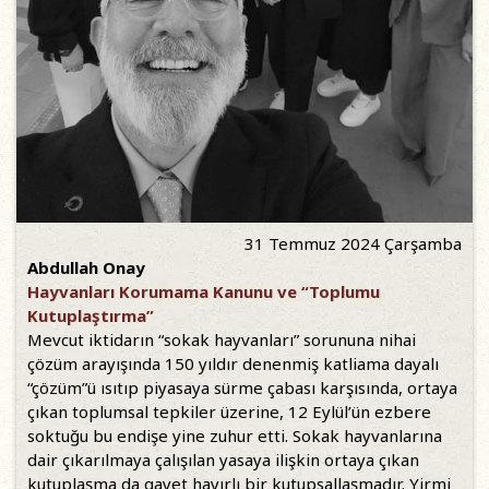
31 Temmuz 2024 Çarşamba
Abdullah Onay
Hayvanları Korumama Kanunu ve “Toplumu
Kutuplaştırma”
Mevcut iktidarın “sokak hayvanları” sorununa nihai
çözüm arayışında 150 yıldır denenmiş katliama dayalı
“çözüm”ü ısıtıp piyasaya sürme çabası karşısında, ortaya
çıkan toplumsal tepkiler üzerine, 12 Eylül’ün ezbere
soktuğu bu endişe yine zuhur etti. Sokak hayvanlarına
dair çıkarılmaya çalışılan yasaya ilişkin ortaya çıkan
kutuplaşma da gayet hayırlı bir kutupsallaşmadır. Yirmi