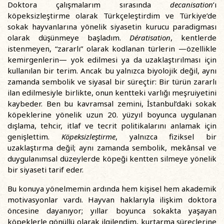
Doktora çalışmalarım sırasında
decanisation
’ı
köpeksizleştirme olarak Türkçeleştirdim ve Türkiye’de
sokak hayvanlarına yönelik siyasetin kurucu paradigması
olarak düşünmeye başladım.
Dératisation
, kentlerde
istenmeyen, “zararlı” olarak kodlanan türlerin —özellikle
kemirgenlerin— yok edilmesi ya da uzaklaştırılması için
kullanılan bir terim. Ancak bu yalnızca biyolojik değil, aynı
zamanda sembolik ve siyasal bir süreçtir: Bir türün zararlı
ilan edilmesiyle birlikte, onun kentteki varlığı meşruiyetini
kaybeder. Ben bu kavramsal zemini, İstanbul’daki sokak
köpeklerine yönelik uzun 20. yüzyıl boyunca uygulanan
dışlama, tehcir, itlaf ve tecrit politikalarını anlamak için
genişlettim.
Köpeksizleştirme
, yalnızca fiziksel bir
uzaklaştırma değil; aynı zamanda sembolik, mekânsal ve
duygulanımsal düzeylerde köpeği kentten silmeye yönelik
bir siyaseti tarif eder.
Bu konuya yönelmemin ardında hem kişisel hem akademik
motivasyonlar vardı. Hayvan haklarıyla ilişkim doktora
öncesine dayanıyor; yıllar boyunca sokakta yaşayan
köpeklerle gönüllü olarak ilgilendim, kurtarma süreçlerine