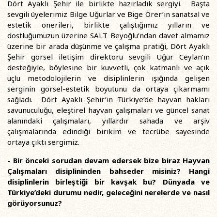
Dört Ayaklı Şehir ile birlikte hazırladık sergiyi. Başta
sevgili üyelerimiz Bilge Uğurlar ve Bige Örer’in sanatsal ve
estetik önerileri, birlikte çalıştığımız yılların ve
dostluğumuzun üzerine SALT Beyoğlu’ndan davet almamız
üzerine bir arada düşünme ve çalışma pratiği, Dört Ayaklı
Şehir görsel iletişim direktörü sevgili Uğur Ceylan’ın
desteğiyle, böylesine bir kuvvetli, çok katmanlı ve açık
uçlu metodolojilerin ve disiplinlerin ışığında gelişen
serginin görsel-estetik boyutunu da ortaya çıkarmamı
sağladı. Dört Ayaklı Şehir’in Türkiye’de hayvan hakları
savunuculuğu, eleştirel hayvan çalışmaları ve güncel sanat
alanındaki çalışmaları, yıllardır sahada ve arşiv
çalışmalarında edindiği birikim ve tecrübe sayesinde
ortaya çıktı sergimiz.
- Bir önceki sorudan devam edersek bize biraz Hayvan
Çalışmaları disiplininden bahseder misiniz? Hangi
disiplinlerin birleştiği bir kavşak bu? Dünyada ve
Türkiye’deki durumu nedir, geleceğini nerelerde ve nasıl
görüyorsunuz?