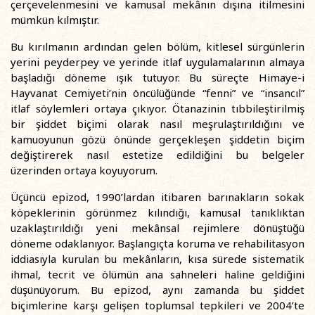
çerçevelenmesini ve kamusal mekânın dışına itilmesini
mümkün kılmıştır.
Bu kırılmanın ardından gelen bölüm, kitlesel sürgünlerin
yerini peyderpey ve yerinde itlaf uygulamalarının almaya
başladığı döneme ışık tutuyor. Bu süreçte Himaye-i
Hayvanat Cemiyeti’nin öncülüğünde “fenni” ve “insancıl”
itlaf söylemleri ortaya çıkıyor. Ötanazinin tıbbileştirilmiş
bir şiddet biçimi olarak nasıl meşrulaştırıldığını ve
kamuoyunun gözü önünde gerçekleşen şiddetin biçim
değiştirerek nasıl estetize edildiğini bu belgeler
üzerinden ortaya koyuyorum.
Üçüncü epizod, 1990’lardan itibaren barınakların sokak
köpeklerinin görünmez kılındığı, kamusal tanıklıktan
uzaklaştırıldığı yeni mekânsal rejimlere dönüştüğü
döneme odaklanıyor. Başlangıçta koruma ve rehabilitasyon
iddiasıyla kurulan bu mekânların, kısa sürede sistematik
ihmal, tecrit ve ölümün ana sahneleri haline geldiğini
düşünüyorum. Bu epizod, aynı zamanda bu şiddet
biçimlerine karşı gelişen toplumsal tepkileri ve 2004’te