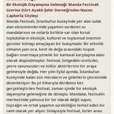
Bir Ekolojik Dayanışma Geleneği: Manda Festivali
üzerine Dört Ayaklı Şehir Derneği’nden Nazım
Çapkın’la Söyleşi
Manda Festivali, İstanbul’un kuzeyinde yer alan sulak
alan ekosistemlerinde yaşamını sürdüren su
mandalarının ve onlarla birlikte var olan kırsal
toplulukların ekolojik, kültürel ve toplumsal önemini
görünür kılmayı amaçlayan bir buluşmadır. Bir etkinlik
olmanın yanı sıra, kent ile doğa arasındaki kopuk
bağları onarmaya yönelik bir kamusal karşılaşma alanı
olarak düşünülmüştür. Festival, bölgedeki üreticiler,
çevre savunucuları ve kültür aktörlerinin bir araya
gelmesiyle doğdu. Her yılın Eylül ayında, İstanbul’un
kuzeyinde kalan son meraların ve göletlerin çevresinde
düzenleniyor. Bu yıl itibarıyla dördüncü kez
gerçekleştirilen festival, zaman içinde bir ekolojik
dayanışma geleneğine de dönüştü. Mandalar, festivalin
merkezinde yalnızca bir tür olarak değil; suyun,
toprağın ve ortak yaşamın sürekliliğini temsil eden bir
canlı olarak yer alıyor. Dolayısıyla festival, türler arası