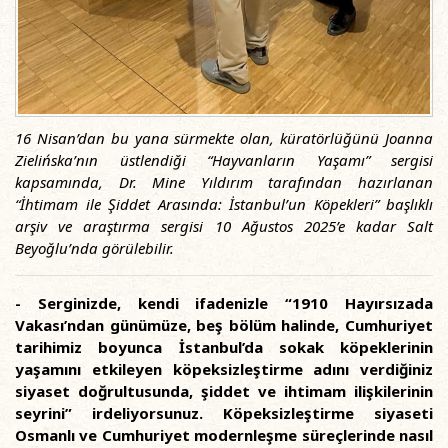
16 Nisan’dan bu yana sürmekte olan, küratörlüğünü Joanna
Zielińska’nın üstlendiği “Hayvanların Yaşamı” sergisi
kapsamında, Dr. Mine Yıldırım tarafından hazırlanan
“İhtimam ile Şiddet Arasında: İstanbul’un Köpekleri” başlıklı
arşiv ve araştırma sergisi 10 Ağustos 2025’e kadar Salt
Beyoğlu’nda görülebilir.
- Serginizde, kendi ifadenizle “1910 Hayırsızada
Vakası’ndan günümüze, beş bölüm halinde, Cumhuriyet
tarihimiz boyunca İstanbul’da sokak köpeklerinin
yaşamını etkileyen köpeksizleştirme adını verdiğiniz
siyaset doğrultusunda, şiddet ve ihtimam ilişkilerinin
seyrini” irdeliyorsunuz. Köpeksizleştirme siyaseti
Osmanlı ve Cumhuriyet modernleşme süreçlerinde nasıl