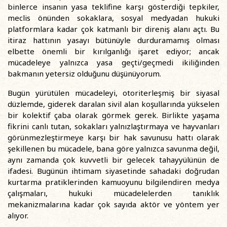
binlerce insanın yasa teklifine karşı gösterdiği tepkiler,
meclis önünden sokaklara, sosyal medyadan hukuki
platformlara kadar çok katmanlı bir direniş alanı açtı. Bu
itiraz hattının yasayı bütünüyle durduramamış olması
elbette önemli bir kırılganlığı işaret ediyor; ancak
mücadeleye yalnızca yasa geçti/geçmedi ikiliğinden
bakmanın yetersiz olduğunu düşünüyorum.
Bugün yürütülen mücadeleyi, otoriterleşmiş bir siyasal
düzlemde, giderek daralan sivil alan koşullarında yükselen
bir kolektif çaba olarak görmek gerek. Birlikte yaşama
fikrini canlı tutan, sokakları yalnızlaştırmaya ve hayvanları
görünmezleştirmeye karşı bir hak savunusu hattı olarak
şekillenen bu mücadele, bana göre yalnızca savunma değil,
aynı zamanda çok kuvvetli bir gelecek tahayyülünün de
ifadesi. Bugünün ihtimam siyasetinde sahadaki doğrudan
kurtarma pratiklerinden kamuoyunu bilgilendiren medya
çalışmaları, hukuki mücadelelerden tanıklık
mekanizmalarına kadar çok sayıda aktör ve yöntem yer
alıyor.