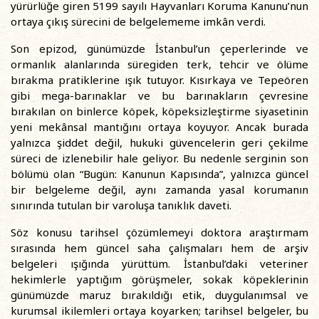
yürürlüğe giren 5199 sayılı Hayvanları Koruma Kanunu’nun
ortaya çıkış sürecini de belgelememe imkân verdi.
Son epizod, günümüzde İstanbul’un çeperlerinde ve
ormanlık alanlarında süregiden terk, tehcir ve ölüme
bırakma pratiklerine ışık tutuyor. Kısırkaya ve Tepeören
gibi mega-barınaklar ve bu barınakların çevresine
bırakılan on binlerce köpek, köpeksizleştirme siyasetinin
yeni mekânsal mantığını ortaya koyuyor. Ancak burada
yalnızca şiddet değil, hukuki güvencelerin geri çekilme
süreci de izlenebilir hale geliyor. Bu nedenle serginin son
bölümü olan “Bugün: Kanunun Kapısında”, yalnızca güncel
bir belgeleme değil, aynı zamanda yasal korumanın
sınırında tutulan bir varoluşa tanıklık daveti.
Söz konusu tarihsel çözümlemeyi doktora araştırmam
sırasında hem güncel saha çalışmaları hem de arşiv
belgeleri ışığında yürüttüm. İstanbul’daki veteriner
hekimlerle yaptığım görüşmeler, sokak köpeklerinin
günümüzde maruz bırakıldığı etik, duygulanımsal ve
kurumsal ikilemleri ortaya koyarken; tarihsel belgeler, bu