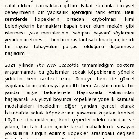
dâhil oldum, barınaklara gittim. Fakat zamanla bireysel
deneyimlerin bir yapısallık içerdiğini fark ettim. Belli
semtlerde köpeklerin ortadan kaybolması, kimi
belediyelerin barınakları kapalı birer ölüm mekânı gibi
işletmesi, yasa metinlerinin “sahipsiz hayvan” söylemini
yeniden üretmesi — bunların rastlantısal olmadığını, belirli
bir siyasi tahayyülün parçası olduğunu düşünmeye
başladım.
2021 yılında
The New School
’da tamamladığım doktora
araştırmamda bu gözlemler, sokak köpeklerine yönelik
şiddetin hem tarihsel izini sürmeye hem de güncel
uygulamalarını anlamaya yöneltti beni. Araştırmamda bir
yandan arşiv belgeleriyle Hayırsızada Vakası’ndan
başlayarak 20. yüzyıl boyunca köpeklere yönelik kamusal
müdahaleleri inceledim; diğer yandan güncel olarak
İstanbul’da sokak köpeklerinin yaşamını kuşatan kentsel
büyüme dinamiklerini, kent çeperlerindeki tahribat ve
yıkımı, bu tahribatın içinde kırsal mahallelerde yaşayan
yoksullarla sürgün edilmiş köpekler arasındaki değişen