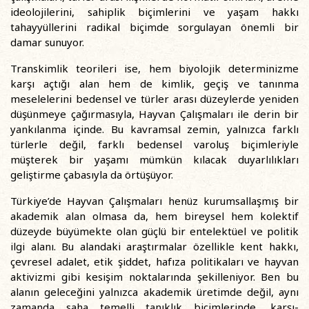
ideolojilerini, sahiplik biçimlerini ve yaşam hakkı
tahayyüllerini radikal biçimde sorgulayan önemli bir
damar sunuyor.
Transkimlik teorileri ise, hem biyolojik determinizme
karşı açtığı alan hem de kimlik, geçiş ve tanınma
meselelerini bedensel ve türler arası düzeylerde yeniden
düşünmeye çağırmasıyla, Hayvan Çalışmaları ile derin bir
yankılanma içinde. Bu kavramsal zemin, yalnızca farklı
türlerle değil, farklı bedensel varoluş biçimleriyle
müşterek bir yaşamı mümkün kılacak duyarlılıkları
geliştirme çabasıyla da örtüşüyor.
Türkiye’de Hayvan Çalışmaları henüz kurumsallaşmış bir
akademik alan olmasa da, hem bireysel hem kolektif
düzeyde büyümekte olan güçlü bir entelektüel ve politik
ilgi alanı. Bu alandaki araştırmalar özellikle kent hakkı,
çevresel adalet, etik şiddet, hafıza politikaları ve hayvan
aktivizmi gibi kesişim noktalarında şekilleniyor. Ben bu
alanın geleceğini yalnızca akademik üretimde değil, aynı
zamanda saha temelli tanıklık biçimlerinde, karşı-