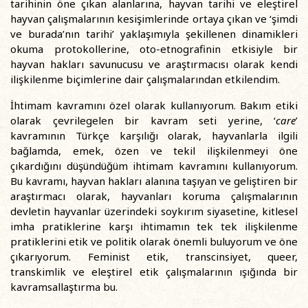
tarihinin öne çıkan alanlarına, hayvan tarihi ve eleştirel
hayvan çalışmalarının kesişimlerinde ortaya çıkan ve ‘şimdi
ve burada’nın tarihi’ yaklaşımıyla şekillenen dinamikleri
okuma protokollerine, oto-etnografinin etkisiyle bir
hayvan hakları savunucusu ve araştırmacısı olarak kendi
ilişkilenme biçimlerine dair çalışmalarından etkilendim.
İhtimam kavramını özel olarak kullanıyorum. Bakım etiki
olarak çevrilegelen bir kavram seti yerine, ‘
care
’
kavramının Türkçe karşılığı olarak, hayvanlarla ilgili
bağlamda, emek, özen ve tekil ilişkilenmeyi öne
çıkardığını düşündüğüm ihtimam kavramını kullanıyorum.
Bu kavramı, hayvan hakları alanına taşıyan ve geliştiren bir
araştırmacı olarak, hayvanları koruma çalışmalarının
devletin hayvanlar üzerindeki soykırım siyasetine, kitlesel
imha pratiklerine karşı ihtimamın tek tek ilişkilenme
pratiklerini etik ve politik olarak önemli buluyorum ve öne
çıkarıyorum. Feminist etik, transcinsiyet, queer,
transkimlik ve eleştirel etik çalışmalarının ışığında bir
kavramsallaştırma bu.