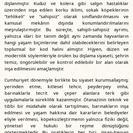
dışlanmıştır. Kuduz ve kolera gibi salgın hastalıklar
üzerinden inşa edilen korku iklimi, sokak köpeklerinin
“tehlikeli” ve “sahipsiz” olarak sınıflandırılmasını ve
kamusal mekânın dışında konumlandırılmalarını
meşrulaştırmıştır. Bu süreçte, sahipli-sahipsiz ayrımı,
yalnızca idari bir tanım değil; aynı zamanda hayvanların
hangi yaşam biçimlerine dahil olabileceklerini belirleyen
toplumsal bir kod halini almıştır. Hijyen, düzen ve
modernlik söylemleriyle örülen bu dışlama siyaseti, şehrin
temiz, öngörülebilir ve kontrol edilebilir bir alan olarak
inşa edilmesini amaçlamıştır.
Cumhuriyet dönemiyle birlikte bu siyaset kurumsallaşmış;
yerinden etme, kitlesel tehcir, peyderpey imha,
barınaklarla tecrit ve çeper alanlara terk gibi
uygulamalarla süreklilik kazanmıştır. Ötanazinin teknik ve
tıbbi bir müdahale olarak tartışılması, barınakların inşa
edilmesi ve yaşam hakkına dair kararların belediyeler
eliyle verilmesi, köpeksizleştirmenin yalnızca fiziki değil,
yönetsel ve hukuki bir rejime dönüştüğünü
göstermektedir. Bu pratiklerin her biri, insan-hayvan