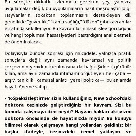
Bu süreçte dikkatle izlenmesi gereken şey, yalnızca
uygulamalar değil, bu uygulamaların nasıl meşrulaştırıldığı.
Hayvanların sokaktan toplanmasını destekleyen dil,
genellikle “güvenlik,” “kamu sağlığı,” “düzen” gibi kavramlar
etrafında şekilleniyor. Bu kavramların nasıl işlev gördüğünü
ve hangi toplumsal hassasiyetleri bastırdığını analiz etmek
de önemli olacak.
Dolayısıyla bundan sonrası için mücadele, yalnızca pratik
sonuçlara değil; aynı zamanda kavramsal ve politik
çerçevenin yeniden kurulmasına da bağlı. Şiddeti görünür
kılan, ama aynı zamanda ihtimamı örgütleyen her çaba —
arşiv, tanıklık, kamusal anlatı, yerel politika— bu anlamda
hayati öneme sahip.
-
‘Köpeksizleştirme’ sizin kullandığınız, New School’daki
doktora tezinizde geliştirdiğiniz bir kavram. Sizi bu
konuda çalışmaya iten neydi? Hayvan hakları aktivizmi
doktora öncesinde de hayatınızda mıydı? Bu konuyu
bilimsel olarak çalışmaya hangi yollardan geldiniz; bir
başka ifadeyle, tezinizdeki temel yaklaşım ve