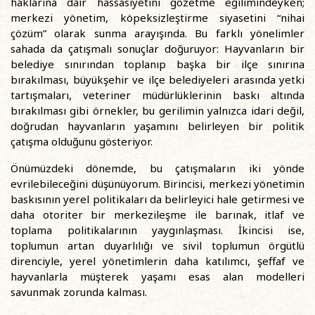
haklarına dair hassasiyetini gözetme eğilimindeyken;
merkezi yönetim, köpeksizleştirme siyasetini “nihai
çözüm” olarak sunma arayışında. Bu farklı yönelimler
sahada da çatışmalı sonuçlar doğuruyor: Hayvanların bir
belediye sınırından toplanıp başka bir ilçe sınırına
bırakılması, büyükşehir ve ilçe belediyeleri arasında yetki
tartışmaları, veteriner müdürlüklerinin baskı altında
bırakılması gibi örnekler, bu gerilimin yalnızca idari değil,
doğrudan hayvanların yaşamını belirleyen bir politik
çatışma olduğunu gösteriyor.
Önümüzdeki dönemde, bu çatışmaların iki yönde
evrilebileceğini düşünüyorum. Birincisi, merkezi yönetimin
baskısının yerel politikaları da belirleyici hale getirmesi ve
daha otoriter bir merkezileşme ile barınak, itlaf ve
toplama politikalarının yaygınlaşması. İkincisi ise,
toplumun artan duyarlılığı ve sivil toplumun örgütlü
direnciyle, yerel yönetimlerin daha katılımcı, şeffaf ve
hayvanlarla müşterek yaşamı esas alan modelleri
savunmak zorunda kalması.