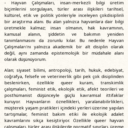
- Hayvan Çalışmaları, insan-merkezli bilgi üretim
biçimlerini sorgulayan, türler arası ilişkileri tarihsel,
kültürel, etik ve politik yönleriyle inceleyen çokdisiplinli
bir araştırma alanı. Bu alan yalnızca hayvanlara dair bilgi
üretmekle kalmaz; insan olmanın, hak kavramının,
kamusal alanın, şiddetin ve bakımın yeniden
tanımlanmasını da zorunlu kılar. Bu nedenle Hayvan
Çalışmaları'nı yalnızca akademik bir alt disiplin olarak
değil, aynı zamanda epistemolojik bir müdahale alanı
olarak düşünüyorum.
Alan; siyaset bilimi, antropoloji, tarih, hukuk, edebiyat,
coğrafya, felsefe ve veterinerlik gibi pek çok disiplinden
beslenirken, özellikle queer kuram, transkimlik
çalışmaları, feminist etik, ekolojik etik, afekt teorileri ve
posthümanist düşünceyle güçlü kavramsal ittifaklar
kuruyor. Hayvanların öznellikleri, yaralanabilirlikleri,
müşterek yaşam pratikleri içindeki yerleri üzerine yapılan
tartışmalar, feminist bakım etiki ile ekolojik adalet
kavramlarını sıkça kesiştiriyor. Özellikle queer hayvan
çalışmaları, türler arası ilişkilerde normatif sınırları, üreme