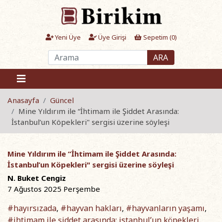
Yeni Üye
Üye Girişi
Sepetim (
0
)
ARA
Anasayfa
Güncel
Mine Yıldırım ile “İhtimam ile Şiddet Arasında:
İstanbul’un Köpekleri" sergisi üzerine söyleşi
Mine Yıldırım ile “İhtimam ile Şiddet Arasında:
İstanbul’un Köpekleri" sergisi üzerine söyleşi
N. Buket Cengiz
7 Ağustos 2025 Perşembe
#hayırsızada
#hayvan hakları
#hayvanların yaşamı
,
,
,
#ihtimam ile şiddet arasında: istanbul’un köpekleri
,