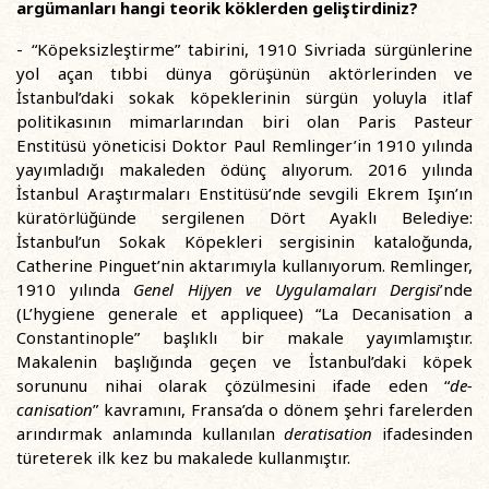
argümanları hangi teorik köklerden geliştirdiniz?
- “Köpeksizleştirme” tabirini, 1910 Sivriada sürgünlerine
yol açan tıbbi dünya görüşünün aktörlerinden ve
İstanbul’daki sokak köpeklerinin sürgün yoluyla itlaf
politikasının mimarlarından biri olan Paris Pasteur
Enstitüsü yöneticisi Doktor Paul Remlinger’in 1910 yılında
yayımladığı makaleden ödünç alıyorum. 2016 yılında
İstanbul Araştırmaları Enstitüsü’nde sevgili Ekrem Işın’ın
küratörlüğünde sergilenen Dört Ayaklı Belediye:
İstanbul’un Sokak Köpekleri sergisinin kataloğunda,
Catherine Pinguet’nin aktarımıyla kullanıyorum. Remlinger,
1910 yılında
Genel Hijyen ve Uygulamaları Dergisi
’nde
(L’hygiene generale et appliquee) “La Decanisation a
Constantinople” başlıklı bir makale yayımlamıştır.
Makalenin başlığında geçen ve İstanbul’daki köpek
sorununu nihai olarak çözülmesini ifade eden “
de-
canisation
” kavramını, Fransa’da o dönem şehri farelerden
arındırmak anlamında kullanılan
deratisation
ifadesinden
türeterek ilk kez bu makalede kullanmıştır.