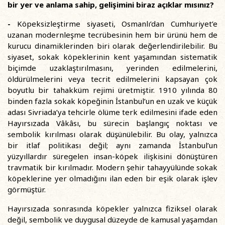
bir yer ve anlama sahip, gelişimini biraz açıklar mısınız?
-
Köpeksizleştirme siyaseti, Osmanlı’dan Cumhuriyet’e
uzanan modernleşme tecrübesinin hem bir ürünü hem de
kurucu dinamiklerinden biri olarak değerlendirilebilir. Bu
siyaset, sokak köpeklerinin kent yaşamından sistematik
biçimde uzaklaştırılmasını, yerinden edilmelerini,
öldürülmelerini veya tecrit edilmelerini kapsayan çok
boyutlu bir tahakküm rejimi üretmiştir. 1910 yılında 80
binden fazla sokak köpeğinin İstanbul’un en uzak ve küçük
adası Sivriada’ya tehcirle ölüme terk edilmesini ifade eden
Hayırsızada Vâkâsı, bu sürecin başlangıç noktası ve
sembolik kırılması olarak düşünülebilir. Bu olay, yalnızca
bir itlaf politikası değil; aynı zamanda İstanbul’un
yüzyıllardır süregelen insan-köpek ilişkisini dönüştüren
travmatik bir kırılmadır. Modern şehir tahayyülünde sokak
köpeklerine yer olmadığını ilan eden bir eşik olarak işlev
görmüştür.
Hayırsızada sonrasında köpekler yalnızca fiziksel olarak
değil, sembolik ve duygusal düzeyde de kamusal yaşamdan