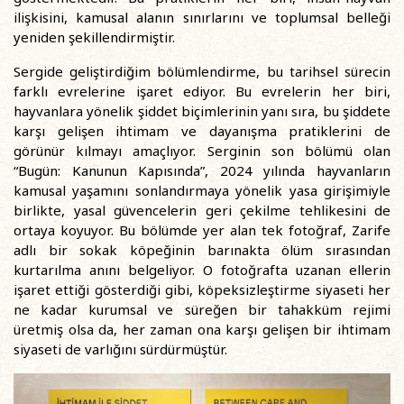
ilişkisini, kamusal alanın sınırlarını ve toplumsal belleği
yeniden şekillendirmiştir.
Sergide geliştirdiğim bölümlendirme, bu tarihsel sürecin
farklı evrelerine işaret ediyor. Bu evrelerin her biri,
hayvanlara yönelik şiddet biçimlerinin yanı sıra, bu şiddete
karşı gelişen ihtimam ve dayanışma pratiklerini de
görünür kılmayı amaçlıyor. Serginin son bölümü olan
“Bugün: Kanunun Kapısında”, 2024 yılında hayvanların
kamusal yaşamını sonlandırmaya yönelik yasa girişimiyle
birlikte, yasal güvencelerin geri çekilme tehlikesini de
ortaya koyuyor. Bu bölümde yer alan tek fotoğraf, Zarife
adlı bir sokak köpeğinin barınakta ölüm sırasından
kurtarılma anını belgeliyor. O fotoğrafta uzanan ellerin
işaret ettiği gösterdiği gibi, köpeksizleştirme siyaseti her
ne kadar kurumsal ve süreğen bir tahakküm rejimi
üretmiş olsa da, her zaman ona karşı gelişen bir ihtimam
siyaseti de varlığını sürdürmüştür.