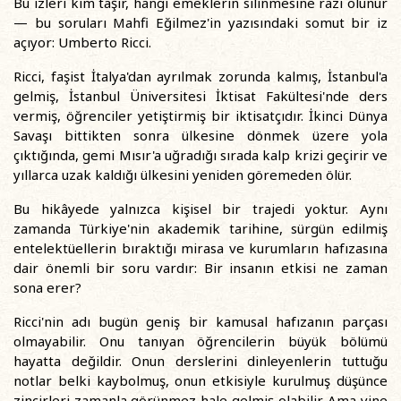
Bu izleri kim taşır, hangi emeklerin silinmesine razı olunur
— bu soruları Mahfi Eğilmez'in yazısındaki somut bir iz
açıyor: Umberto Ricci.
Ricci, faşist İtalya'dan ayrılmak zorunda kalmış, İstanbul'a
gelmiş, İstanbul Üniversitesi İktisat Fakültesi'nde ders
vermiş, öğrenciler yetiştirmiş bir iktisatçıdır. İkinci Dünya
Savaşı bittikten sonra ülkesine dönmek üzere yola
çıktığında, gemi Mısır'a uğradığı sırada kalp krizi geçirir ve
yıllarca uzak kaldığı ülkesini yeniden göremeden ölür.
Bu hikâyede yalnızca kişisel bir trajedi yoktur. Aynı
zamanda Türkiye'nin akademik tarihine, sürgün edilmiş
entelektüellerin bıraktığı mirasa ve kurumların hafızasına
dair önemli bir soru vardır: Bir insanın etkisi ne zaman
sona erer?
Ricci'nin adı bugün geniş bir kamusal hafızanın parçası
olmayabilir. Onu tanıyan öğrencilerin büyük bölümü
hayatta değildir. Onun derslerini dinleyenlerin tuttuğu
notlar belki kaybolmuş, onun etkisiyle kurulmuş düşünce
zincirleri zamanla görünmez hale gelmiş olabilir. Ama yine