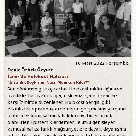
10 Mart 2022 Perşembe
Deniz Özbek Özyurt
İzmir’de Holokost Hafızası
“İnsanlık Soykırımı Nasıl Mümkün Kıldı?”
Son dönemde gittikçe artan Holokost inkârcılığına ve
özellikle Türkiye’deki geçmişle yüzleşme direncine
karşı İzmir’de düzenlenen Holokost Sergisi gibi
etkinlikler, epistemik erdemlerin gelişmesine yardımcı
olabilecek kamusal müdahalelere iyi birer örnek
olabilirler. Epistemik erdemler ile ufku genişleyen
kamusal hafıza farklı mağduriyetlere dayalı, dayanışma
odaklı bir bakış açısı ile çok yönlü hatırlama biçimlerini