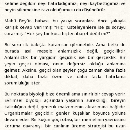
kelime değildir; neyi hatırladığımızı, neyi kaybettiğimizi ve
neyin silinmesine razı olduğumuzu da düşündürür.
Mahfi Bey'in babası, bu yazıyı soranlara önce şakayla
karışık cevap verirmiş: "Hiç." Üsteleyenlere ise şu soruyu
sorarmış: "Her şey bir koca hiçten ibaret değil mi?"
Bu soru ilk bakışta karamsar görünebilir. Ama belki de
burada asıl mesele anlamsızlık değil, geçiciliktir.
Anlamsızlık bir yargıdır; geçicilik ise bir gerçeklik. Bir
şeyin geçici olması, onun değersiz olduğu anlamına
gelmez. Aksine, geçici olan şeyler çoğu zaman daha fazla
dikkat, daha fazla özen ve daha fazla hatırlama
sorumluluğu ister.
Bu noktada biyoloji bize önemli ama sınırlı bir cevap verir.
Evrimsel biyoloji açısından yaşamın sürekliliği, bireyin
kalıcılığına değil, genetik malzemenin aktarımına bağlıdır.
Organizmalar geçicidir; genler kuşaklar boyunca yoluna
devam eder. Bir kuşun göç rotası, bir memelinin yavrusunu
koruma davranışı, bir canlının üreme stratejisi bu uzun