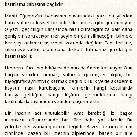
hatırlama çabasına bağlıdır.
Mahfi Eğilmez'in babasının duvarındaki yazı bu yüzden
bana yalnızca kişisel bir bilgelik cümlesi gibi görünmüyor.
O yazı, geçiciliğin karşısında nasıl duracağımıza dair daha
geniş bir soru açıyor. Her şeyin bir gün silineceğini bilmek,
her şeyi anlamsızlaştırmak zorunda değildir. Tam tersine,
silinmeye yatkın olanı daha dikkatli tutmamız gerektiğini
hatırlatabilir.
Umberto Ricci'nin hikâyesi de burada önem kazanıyor. Onu
bugün yeniden anmak, yalnızca geçmişten ilginç bir
biyografik ayrıntıyı çıkarmak değildir. Türkiye'de akademik
hayatın nasıl kurulduğunu, kimlerin hangi koşullarda
buraya geldiğini, hangi düşünce geleneklerinin hangi
kırılmalarla taşındığını yeniden düşünmektir.
Bir insanın adı unutulabilir. Ama bıraktığı iz, başka
insanların düşüncesinde bir süre daha yol alabilir. Bu
yolculuk her zaman görünür değildir. Bazen bir öğrencinin
zihninde, bazen bir metnin diplerinde, bazen bir aile