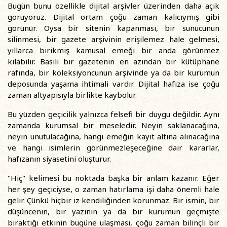
Bugün bunu özellikle dijital arşivler üzerinden daha açık
görüyoruz. Dijital ortam çoğu zaman kalıcıymış gibi
görünür. Oysa bir sitenin kapanması, bir sunucunun
silinmesi, bir gazete arşivinin erişilemez hale gelmesi,
yıllarca birikmiş kamusal emeği bir anda görünmez
kılabilir. Basılı bir gazetenin en azından bir kütüphane
rafında, bir koleksiyoncunun arşivinde ya da bir kurumun
deposunda yaşama ihtimali vardır. Dijital hafıza ise çoğu
zaman altyapısıyla birlikte kaybolur.
Bu yüzden geçicilik yalnızca felsefi bir duygu değildir. Aynı
zamanda kurumsal bir meseledir. Neyin saklanacağına,
neyin unutulacağına, hangi emeğin kayıt altına alınacağına
ve hangi isimlerin görünmezleşeceğine dair kararlar,
hafızanın siyasetini oluşturur.
"Hiç" kelimesi bu noktada başka bir anlam kazanır. Eğer
her şey geçiciyse, o zaman hatırlama işi daha önemli hale
gelir. Çünkü hiçbir iz kendiliğinden korunmaz. Bir ismin, bir
düşüncenin, bir yazının ya da bir kurumun geçmişte
bıraktığı etkinin bugüne ulaşması, çoğu zaman bilinçli bir