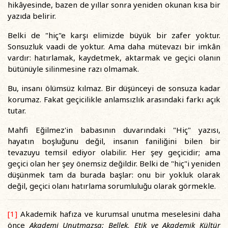
hikâyesinde, bazen de yıllar sonra yeniden okunan kısa bir
yazıda belirir.
Belki de "hiç"e karşı elimizde büyük bir zafer yoktur.
Sonsuzluk vaadi de yoktur. Ama daha mütevazı bir imkân
vardır: hatırlamak, kaydetmek, aktarmak ve geçici olanın
bütünüyle silinmesine razı olmamak.
Bu, insanı ölümsüz kılmaz. Bir düşünceyi de sonsuza kadar
korumaz. Fakat geçicilikle anlamsızlık arasındaki farkı açık
tutar.
Mahfi Eğilmez'in babasının duvarındaki "Hiç" yazısı,
hayatın boşluğunu değil, insanın faniliğini bilen bir
tevazuyu temsil ediyor olabilir. Her şey geçicidir; ama
geçici olan her şey önemsiz değildir. Belki de "hiç"i yeniden
düşünmek tam da burada başlar: onu bir yokluk olarak
değil, geçici olanı hatırlama sorumluluğu olarak görmekle.
[1]
Akademik hafıza ve kurumsal unutma meselesini daha
önce
Akademi Unutmazsa: Bellek, Etik ve Akademik Kültür