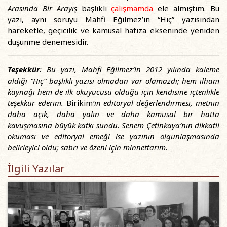
Arasında Bir Arayış
başlıklı
çalışmamda
ele almıştım. Bu
yazı, aynı soruyu Mahfi Eğilmez’in “Hiç” yazısından
hareketle, geçicilik ve kamusal hafıza ekseninde yeniden
düşünme denemesidir.
Teşekkür
: Bu yazı, Mahfi Eğilmez’in 2012 yılında kaleme
aldığı “Hiç” başlıklı yazısı olmadan var olamazdı; hem ilham
kaynağı hem de ilk okuyucusu olduğu için kendisine içtenlikle
teşekkür ederim.
Birikim
’in editoryal değerlendirmesi, metnin
daha açık, daha yalın ve daha kamusal bir hatta
kavuşmasına büyük katkı sundu. Senem Çetinkaya’nın dikkatli
okuması ve editoryal emeği ise yazının olgunlaşmasında
belirleyici oldu; sabrı ve özeni için minnettarım.
İlgili Yazılar