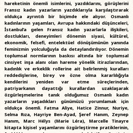
hareketinin önemli isimlerini, yazdıklarını, görüşlerini
Fransız kadın yazarların yazdıklarıyla karşılaştırarak
oldukça ayrıntılı bir biçimde ele alıyor. Osmanlı
kadınlarının yaşamları, Avrupa hakkındaki düşünceleri,
İstanbul’a gelen Fransız kadın yazarlarla ilişkileri,
dostlukları, deneyimleri dönemin siyasi, kültürel,
ekonomik, felsefi, entelektüel dönüşümünün yanında
feminizmin yolculuğuyla da detaylandırılıyor. Dönemin
toplumsal normlarının baskısı altında bir toplumsal
cinsiyet inşa alanı olan hareme yönelik itirazlarından,
kadınlık ve erkeklik rollerine ait belirlenmiş kuralları
reddedişlerine, birey ve özne olma kararlılığıyla
kendilerini yeniden var etme süreçlerinden,
patriyarkanın dayattığı kurallardan uzaklaşarak
özgürleşmelerine tanık olduğumuz Osmanlı kadın
yazarların yaşadıkları günümüzü yorumlamak için
oldukça önemli. Fatma Aliye, Hatice Zinnur, Nuriye,
Selma Rıza, Hayriye Ben-Ayad, Şeref Hanım, Zeynep
Hanım, Marc Hélys (Marie Léra), Marcelle Tinayre
kitapta kişisel yaşamlarını özgürleştirme pratiklerinin,