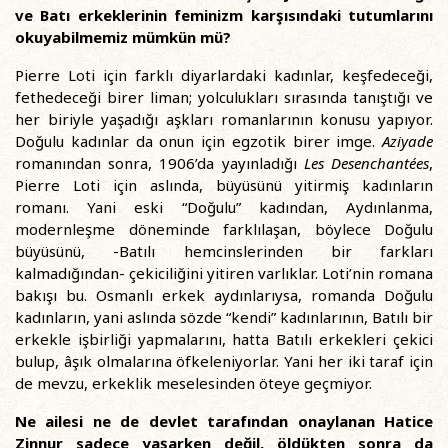
ve Batı erkeklerinin feminizm karşısındaki tutumlarını
okuyabilmemiz mümkün mü?
Pierre Loti için farklı diyarlardaki kadınlar, keşfedeceği,
fethedeceği birer liman; yolculukları sırasında tanıştığı ve
her biriyle yaşadığı aşkları romanlarının konusu yapıyor.
Doğulu kadınlar da onun için egzotik birer imge.
Aziyade
romanından sonra, 1906’da yayınladığı
Les Desenchantées
,
Pierre Loti için aslında, büyüsünü yitirmiş kadınların
romanı. Yani eski “Doğulu” kadından, Aydınlanma,
modernleşme döneminde farklılaşan, böylece Doğulu
büyüsünü, -Batılı hemcinslerinden bir farkları
kalmadığından- çekiciliğini yitiren varlıklar. Loti’nin romana
bakışı bu. Osmanlı erkek aydınlarıysa, romanda Doğulu
kadınların, yani aslında sözde “kendi” kadınlarının, Batılı bir
erkekle işbirliği yapmalarını, hatta Batılı erkekleri çekici
bulup, âşık olmalarına öfkeleniyorlar. Yani her iki taraf için
de mevzu, erkeklik meselesinden öteye geçmiyor.
Ne ailesi ne de devlet tarafından onaylanan Hatice
Zinnur sadece yaşarken değil, öldükten sonra da