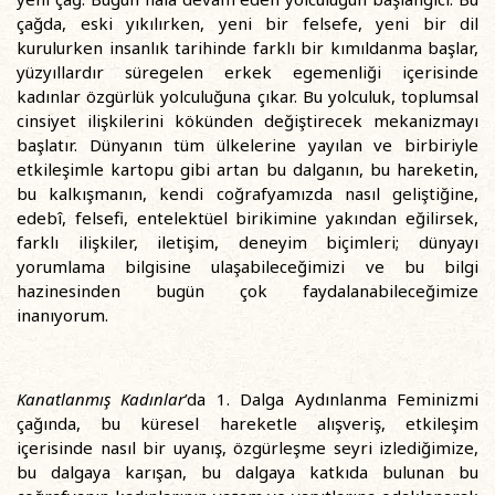
çağda, eski yıkılırken, yeni bir felsefe, yeni bir dil
kurulurken insanlık tarihinde farklı bir kımıldanma başlar,
yüzyıllardır süregelen erkek egemenliği içerisinde
kadınlar özgürlük yolculuğuna çıkar. Bu yolculuk, toplumsal
cinsiyet ilişkilerini kökünden değiştirecek mekanizmayı
başlatır. Dünyanın tüm ülkelerine yayılan ve birbiriyle
etkileşimle kartopu gibi artan bu dalganın, bu hareketin,
bu kalkışmanın, kendi coğrafyamızda nasıl geliştiğine,
edebî, felsefi, entelektüel birikimine yakından eğilirsek,
farklı ilişkiler, iletişim, deneyim biçimleri; dünyayı
yorumlama bilgisine ulaşabileceğimizi ve bu bilgi
hazinesinden bugün çok faydalanabileceğimize
inanıyorum.
Kanatlanmış Kadınlar
’da 1. Dalga Aydınlanma Feminizmi
çağında, bu küresel hareketle alışveriş, etkileşim
içerisinde nasıl bir uyanış, özgürleşme seyri izlediğimize,
bu dalgaya karışan, bu dalgaya katkıda bulunan bu