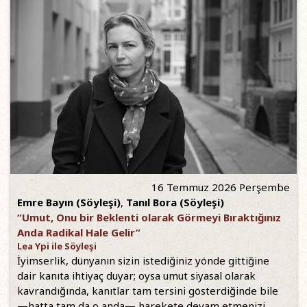
16 Temmuz 2026 Perşembe
Emre Bayın (Söyleşi)
,
Tanıl Bora (Söyleşi)
“Umut, Onu bir Beklenti olarak Görmeyi Bıraktığınız
Anda Radikal Hale Gelir”
Lea Ypi ile Söyleşi
İyimserlik, dünyanın sizin istediğiniz yönde gittiğine
dair kanıta ihtiyaç duyar; oysa umut siyasal olarak
kavrandığında, kanıtlar tam tersini gösterdiğinde bile
—hatta tam da o anda— harekete devam etmenizi