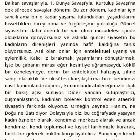
Balkan savaşlarıyla, 1. Dünya Savaşı’yla, Kurtuluş Savaşı’na
dek sürecek savaşlar dönemi. Bu zor dönem, kadınlar için
sancılı ama bir o kadar yaşama tutundukları, yaşadıklarını
hissettikleri birey olma ve özgürleşme yolculuğu. Güncel
siyasetten daha önemli bir var olma mücadelesi içinde
olduklarını görüyorsunuz ve aslında güncel siyasetin bu
kadınların direnişleri yanında hafif kaldığına tanık
oluyorsunuz. Asıl olan onlar için entelektüel uyanış ve
eylemlilik. Kalıcı iz bırakmak, yaşamlarını dönüştürmek.
İşte bu çabanın mirası eğer kesintiye uğramasaydı, köklü
bir özneleşmeye, derin bir entelektüel hafızaya, zihne
sahip olacaktık. Ve ulusötesi karşılaştırma bize kendimizi
nasıl konumlandırdığımız, konumlandırabileceğimizle ilgili
bir bakış açısı sunuyor. Diğer yandan kutuplaştırıcı,
düşmanlaştırıcı, kadınları bölerek kontrol eden ataerkil
siyasetin farkında oluyoruz. Örneğin Zeyneb Hanım, ne
Doğu ne Batı diyor. Dolayısıyla biz, bu coğrafyada yaşayan
kadın özneler olarak, kendimizi merkeze alarak ve ancak
kendimizi, kendi toplumsal ve kişisel tarihimizle kurarak,
farklı bir gelecek imkânı kurgulayabiliriz. Bunun için kendi