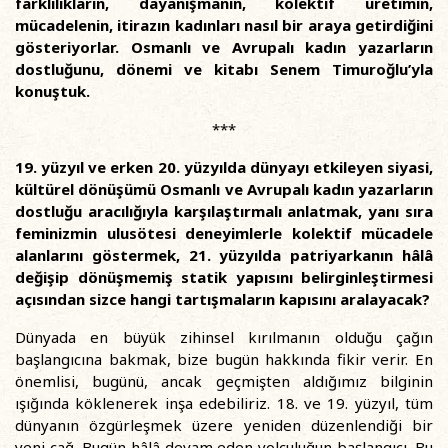
farklılıkların, dayanışmanın, kolektif üretimin,
mücadelenin, itirazın kadınları nasıl bir araya getirdiğini
gösteriyorlar. Osmanlı ve Avrupalı kadın yazarların
dostluğunu, dönemi ve kitabı Senem Timuroğlu’yla
konuştuk.
***
19. yüzyıl ve erken 20. yüzyılda dünyayı etkileyen siyasi,
kültürel dönüşümü Osmanlı ve Avrupalı kadın yazarların
dostluğu aracılığıyla karşılaştırmalı anlatmak, yanı sıra
feminizmin ulusötesi deneyimlerle kolektif mücadele
alanlarını göstermek, 21. yüzyılda patriyarkanın hâlâ
değişip dönüşmemiş statik yapısını belirginleştirmesi
açısından sizce hangi tartışmaların kapısını aralayacak?
Dünyada en büyük zihinsel kırılmanın olduğu çağın
başlangıcına bakmak, bize bugün hakkında fikir verir. En
önemlisi, bugünü, ancak geçmişten aldığımız bilginin
ışığında köklenerek inşa edebiliriz. 18. ve 19. yüzyıl, tüm
dünyanın özgürleşmek üzere yeniden düzenlendiği bir
yeni çağ. Bugün hâlâ devam eden yolculuğun başlangıcı. Bu