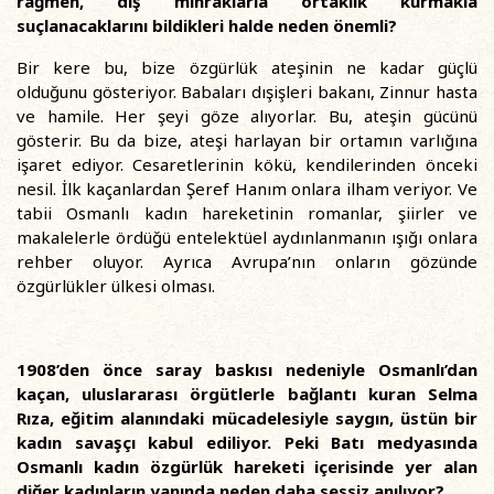
rağmen, dış mihraklarla ortaklık kurmakla
suçlanacaklarını bildikleri halde neden önemli?
Bir kere bu, bize özgürlük ateşinin ne kadar güçlü
olduğunu gösteriyor. Babaları dışişleri bakanı, Zinnur hasta
ve hamile. Her şeyi göze alıyorlar. Bu, ateşin gücünü
gösterir. Bu da bize, ateşi harlayan bir ortamın varlığına
işaret ediyor. Cesaretlerinin kökü, kendilerinden önceki
nesil. İlk kaçanlardan Şeref Hanım onlara ilham veriyor. Ve
tabii Osmanlı kadın hareketinin romanlar, şiirler ve
makalelerle ördüğü entelektüel aydınlanmanın ışığı onlara
rehber oluyor. Ayrıca Avrupa’nın onların gözünde
özgürlükler ülkesi olması.
1908’den önce saray baskısı nedeniyle Osmanlı’dan
kaçan, uluslararası örgütlerle bağlantı kuran Selma
Rıza, eğitim alanındaki mücadelesiyle saygın, üstün bir
kadın savaşçı kabul ediliyor. Peki Batı medyasında
Osmanlı kadın özgürlük hareketi içerisinde yer alan
diğer kadınların yanında neden daha sessiz anılıyor?