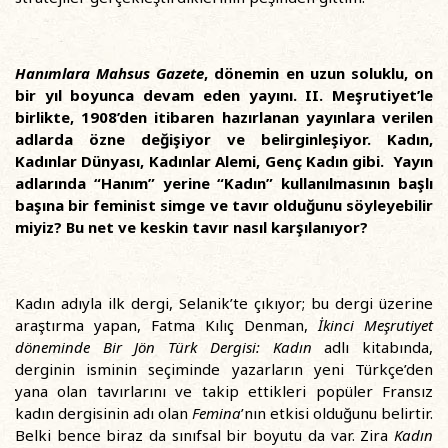
Hanımlara Mahsus Gazete
, dönemin en uzun soluklu, on
bir yıl boyunca devam eden yayını. II. Meşrutiyet’le
birlikte, 1908’den itibaren hazırlanan yayınlara verilen
adlarda özne değişiyor ve belirginleşiyor. Kadın,
Kadınlar Dünyası, Kadınlar Alemi, Genç Kadın gibi. Yayın
adlarında “Hanım” yerine “Kadın” kullanılmasının başlı
başına bir feminist simge ve tavır olduğunu söyleyebilir
miyiz? Bu net ve keskin tavır nasıl karşılanıyor?
Kadın adıyla ilk dergi, Selanik’te çıkıyor; bu dergi üzerine
araştırma yapan, Fatma Kılıç Denman,
İkinci Meşrutiyet
döneminde
Bir Jön Türk Dergisi: Kadın
adlı kitabında,
derginin isminin seçiminde yazarların yeni Türkçe’den
yana olan tavırlarını ve takip ettikleri popüler Fransız
kadın dergisinin adı olan
Femina
’nın etkisi olduğunu belirtir.
Belki bence biraz da sınıfsal bir boyutu da var. Zira
Kadın