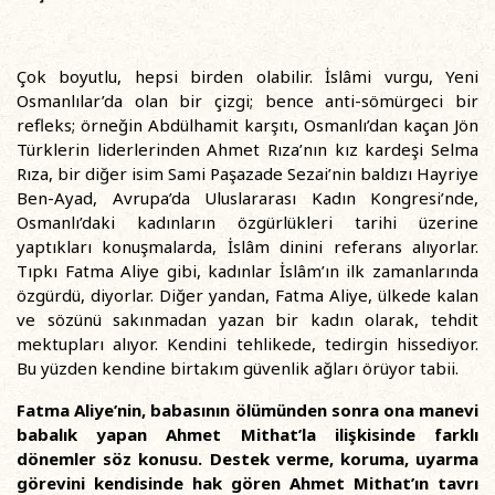
Çok boyutlu, hepsi birden olabilir. İslâmi vurgu, Yeni
Osmanlılar’da olan bir çizgi; bence anti-sömürgeci bir
refleks; örneğin Abdülhamit karşıtı, Osmanlı’dan kaçan Jön
Türklerin liderlerinden Ahmet Rıza’nın kız kardeşi Selma
Rıza, bir diğer isim Sami Paşazade Sezai’nin baldızı Hayriye
Ben-Ayad, Avrupa’da Uluslararası Kadın Kongresi’nde,
Osmanlı’daki kadınların özgürlükleri tarihi üzerine
yaptıkları konuşmalarda, İslâm dinini referans alıyorlar.
Tıpkı Fatma Aliye gibi, kadınlar İslâm’ın ilk zamanlarında
özgürdü, diyorlar. Diğer yandan, Fatma Aliye, ülkede kalan
ve sözünü sakınmadan yazan bir kadın olarak, tehdit
mektupları alıyor. Kendini tehlikede, tedirgin hissediyor.
Bu yüzden kendine birtakım güvenlik ağları örüyor tabii.
Fatma Aliye’nin, babasının ölümünden sonra ona manevi
babalık yapan Ahmet Mithat’la ilişkisinde farklı
dönemler söz konusu. Destek verme, koruma, uyarma
görevini kendisinde hak gören Ahmet Mithat’ın tavrı