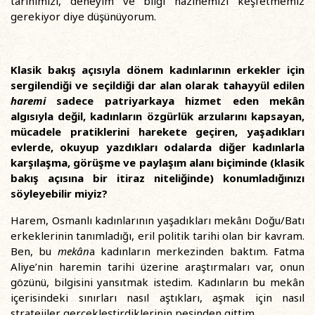
tarihimizi, deneyim ve bilgi hazinemizi keşfetmemiz
gerekiyor diye düşünüyorum.
Klasik bakış açısıyla dönem kadınlarının erkekler için
sergilendiği ve seçildiği dar alan olarak tahayyül edilen
haremi
sadece patriyarkaya hizmet eden mekân
algısıyla değil, kadınların özgürlük arzularını kapsayan,
mücadele pratiklerini harekete geçiren, yaşadıkları
evlerde, okuyup yazdıkları odalarda diğer kadınlarla
karşılaşma, görüşme ve paylaşım alanı biçiminde (klasik
bakış açısına bir itiraz niteliğinde) konumladığınızı
söyleyebilir miyiz?
Harem, Osmanlı kadınlarının yaşadıkları mekânı Doğu/Batı
erkeklerinin tanımladığı, eril politik tarihi olan bir kavram.
Ben, bu
mekân
a kadınların merkezinden baktım. Fatma
Aliye’nin haremin tarihi üzerine araştırmaları var, onun
gözünü, bilgisini yansıtmak istedim. Kadınların bu mekân
içerisindeki sınırları nasıl aştıkları, aşmak için nasıl
stratejiler gerçekleştirdiklerinin peşinden gittim.