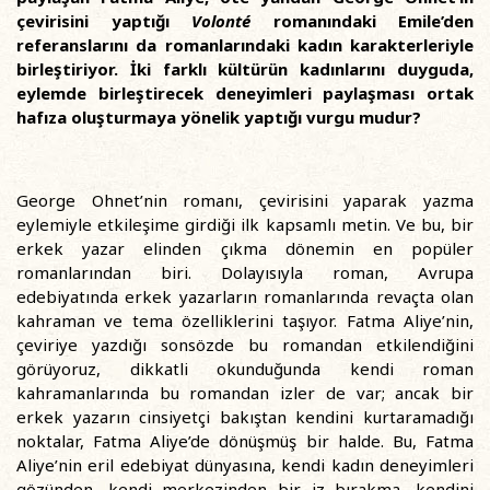
çevirisini yaptığı
Volonté
romanındaki Emile’den
referanslarını da romanlarındaki kadın karakterleriyle
birleştiriyor. İki farklı kültürün kadınlarını duyguda,
eylemde birleştirecek deneyimleri paylaşması ortak
hafıza oluşturmaya yönelik yaptığı vurgu mudur?
George Ohnet’nin romanı, çevirisini yaparak yazma
eylemiyle etkileşime girdiği ilk kapsamlı metin. Ve bu, bir
erkek yazar elinden çıkma dönemin en popüler
romanlarından biri. Dolayısıyla roman, Avrupa
edebiyatında erkek yazarların romanlarında revaçta olan
kahraman ve tema özelliklerini taşıyor. Fatma Aliye’nin,
çeviriye yazdığı sonsözde bu romandan etkilendiğini
görüyoruz, dikkatli okunduğunda kendi roman
kahramanlarında bu romandan izler de var; ancak bir
erkek yazarın cinsiyetçi bakıştan kendini kurtaramadığı
noktalar, Fatma Aliye’de dönüşmüş bir halde. Bu, Fatma
Aliye’nin eril edebiyat dünyasına, kendi kadın deneyimleri
gözünden, kendi merkezinden bir iz bırakma, kendini