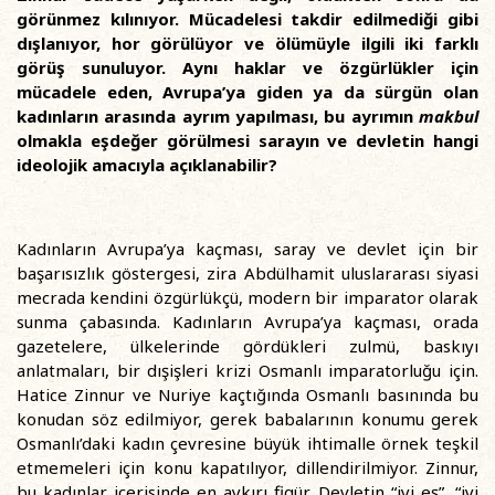
görünmez kılınıyor. Mücadelesi takdir edilmediği gibi
dışlanıyor, hor görülüyor ve ölümüyle ilgili iki farklı
görüş sunuluyor. Aynı haklar ve özgürlükler için
mücadele eden, Avrupa’ya giden ya da sürgün olan
kadınların arasında ayrım yapılması, bu ayrımın
makbul
olmakla eşdeğer görülmesi sarayın ve devletin hangi
ideolojik amacıyla açıklanabilir?
Kadınların Avrupa’ya kaçması, saray ve devlet için bir
başarısızlık göstergesi, zira Abdülhamit uluslararası siyasi
mecrada kendini özgürlükçü, modern bir imparator olarak
sunma çabasında. Kadınların Avrupa’ya kaçması, orada
gazetelere, ülkelerinde gördükleri zulmü, baskıyı
anlatmaları, bir dışişleri krizi Osmanlı imparatorluğu için.
Hatice Zinnur ve Nuriye kaçtığında Osmanlı basınında bu
konudan söz edilmiyor, gerek babalarının konumu gerek
Osmanlı’daki kadın çevresine büyük ihtimalle örnek teşkil
etmemeleri için konu kapatılıyor, dillendirilmiyor. Zinnur,
bu kadınlar içerisinde en aykırı figür. Devletin “iyi eş”, “iyi