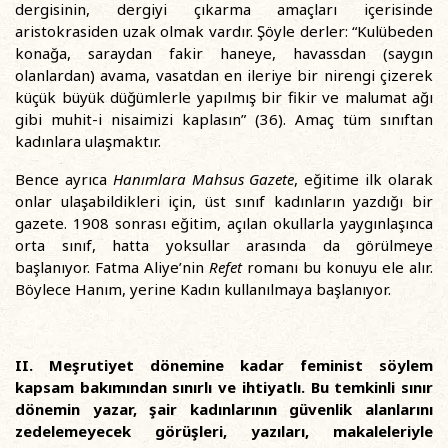
dergisinin, dergiyi çıkarma amaçları içerisinde
aristokrasiden uzak olmak vardır. Şöyle derler: “Kulübeden
konağa, saraydan fakir haneye, havassdan (saygın
olanlardan) avama, vasatdan en ileriye bir nirengi çizerek
küçük büyük düğümlerle yapılmış bir fikir ve malumat ağı
gibi muhit-i nisaimizi kaplasın” (36). Amaç tüm sınıftan
kadınlara ulaşmaktır.
Bence ayrıca
Hanımlara Mahsus Gazete
, eğitime ilk olarak
onlar ulaşabildikleri için, üst sınıf kadınların yazdığı bir
gazete. 1908 sonrası eğitim, açılan okullarla yaygınlaşınca
orta sınıf, hatta yoksullar arasında da görülmeye
başlanıyor. Fatma Aliye’nin
Refet
romanı bu konuyu ele alır.
Böylece Hanım, yerine Kadın kullanılmaya başlanıyor.
II. Meşrutiyet dönemine kadar feminist söylem
kapsam bakımından sınırlı ve ihtiyatlı. Bu temkinli sınır
dönemin yazar, şair kadınlarının güvenlik alanlarını
zedelemeyecek görüşleri, yazıları, makaleleriyle