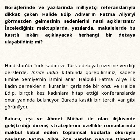
Görüşlerinde ve yazılarında milliyetçi referanslarıyla
dikkat çeken Halide Edip Adıvar’ın Fatma Aliye’yi
görmezden gelmesinin nedenlerini nasıl açıklarsınız?
İncelediğiniz mektuplarda, yazılarda, makalelerde bu
kasıtlı inkârı açıklayacak herhangi bir detaya
ulaşabildiniz mi?
Hindistan’da Türk kadını ve Türk edebiyatı üzerine verdiği
derslerde,
Inside India
kitabında görebilirsiniz, sadece
Emine Semiye’nin ismini anar. Halbuki Fatma Aliye ilk
kadın derneklerini kuranlar içerisinde bir öncü ve Halide
Edip, birçok kez kadınlara hitap ettiği konferanslarda
onun yanında bulunuyor. Burada kasıtlı bir tercih var gibi
görünüyor.
Babası, eşi ve Ahmet Mithat ile olan ilişkisinde
geliştirdiği direniş stratejilerini özellikle romanlarında
makbul kabul edilen toplumsal kodlarla okuruyla
paylaşan Fatma Aliye, öte yandan George Ohnet’in