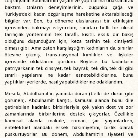
coğrafyanın kadınlarının yaşam ve yapıtlarına odaklanarak
baktım. Onların deneyimlerinin, bugünkü çağa ve
Türkiye’deki kadın özgürleşme hareketine aktarabileceği
bilgiler var. Ben, bu döneme uluslararası bir etkileşim
içerisinden bakmayı istiyordum; sınırları belli bir ulusal
tarihçilik yönteminin tek taraflı, kısıtlı, eksik bir bakış
olduğunu düşündüğüm için, keza tarihin tek cinsiyetli
olması gibi. Ama zaten karşılaştığım kadınların da, sınırlar
ötesine çıkmış, trans-nasyonal kimlikler ve ilişkiler
içerisinde olduklarını gördüm. Böylece bu kadınların
patriyarkanın tek cinsiyet, tek bayrak, tek din, tek dil gibi
sınırlı yapılarını ne kadar esnetebildiklerine, bunu
yaptıkları yerlerde, nasıl yapabildiklerine odaklandım.
Mesela, Abdülhamit’in yanında duran (belki de durur gibi
görünen), Abdülhamit karşıtı, kamusal alanda bunu dile
getirebilen kadınlar, birbirleriyle çok yakın dost ve zor
zamanlarında birbirilerine destek çıkıyorlar. Özellikle
kamusal alanda makale, roman, şiir yayımlarken,
entelektüel alandaki erkek hâkimiyetini, birlik olarak
püskürtüyorlar. Bu dönem, Abdülhamit’in siyaseti ve