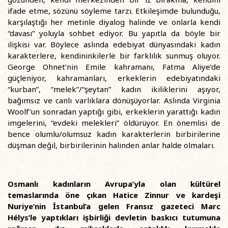
ifade etme, sözünü söyleme tarzı. Etkileşimde bulunduğu,
karşılaştığı her metinle diyalog halinde ve onlarla kendi
“davası” yoluyla sohbet ediyor. Bu yapıtla da böyle bir
ilişkisi var. Böylece aslında edebiyat dünyasındaki kadın
karakterlere, kendininkilerle bir farklılık sunmuş oluyor.
George Ohnet’nin Emile kahramanı, Fatma Aliye’de
güçleniyor, kahramanları, erkeklerin edebiyatındaki
“kurban”, “melek”/“şeytan” kadın ikiliklerini aşıyor,
bağımsız ve canlı varlıklara dönüşüyorlar. Aslında Virginia
Woolf’un sonradan yaptığı gibi, erkeklerin yarattığı kadın
imgelerini, “evdeki melekleri” öldürüyor. En önemlisi de
bence olumlu/olumsuz kadın karakterlerin birbirilerine
düşman değil, birbirilerinin halinden anlar halde olmaları.
Osmanlı kadınların Avrupa’yla olan kültürel
temaslarında öne çıkan Hatice Zinnur ve kardeşi
Nuriye’nin İstanbul’a gelen Fransız gazeteci Marc
Hélys’le yaptıkları işbirliği devletin baskıcı tutumuna