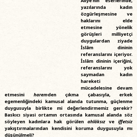
Aliye’nin eserlerinde,
yazılarında kadın
özgürleşmesine ve
haklarını elde
etmesine yönelik
görüşleri milliyetçi
duygulardan ziyade
İslâm dininin
referanslarını içeriyor.
İslâm dininin içeriğini,
referanslarını yok
saymadan kadın
hareketi
mücadelesine devam
etmesini
harem
den çıkma çabasıyla, erkek
egemenliğindeki kamusal alanda tutunma, güçlenme
duygusuyla birlikte mi değerlendirmemiz gerekir?
Baskıcı siyasi ortamın ortasında kamusal alanda söz
söyleyen kadınlara hak görülen
ahlâksız
ve
iffetsiz
yakıştırmalarından kendisini koruma duygusuyla mı
düşünülmeli?