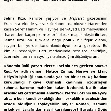
Selma Rıza, Paris’te yaşıyor ve
Meşveret
gazetesinin
Fransızca ekinde yazıyor. Sorbonne’da okuyor. Haremden
kaçan Şeref Hanım ve Hayriye Ben-Ayad Batı medyasında
“haremden kaçan prensesler” olarak magazinleştirilirken,
Selma Rıza Jön Türklere bağlı politik bir figür olarak,
saygın bir yerde konumlandırılıyor, zira gazeteci. Bu
kimliği nedeniyle Batı medyasında sessizce anıldığını,
üzerinden bir sansasyon yaratılmadığını düşünüyorum.
Dönemin ünlü yazarı Pierre Loti’nin ses getiren
Mutsuz
Kadınlar
adlı romanı Hatice Zinnur, Nuriye ve Marc
Hélys’in işbirliği sonucunda yazılan bir eser. Üç kadının
kurguladığı hikâye Osmanlı kadınının özgürleşen
ruhunu, hareme mahkûm kalan bedenini, bu iki alan
arasındaki çatışmasını anlatıyor. Pierre Loti’nin hikâyeyi
aktarırken kendi erkekliğinden, erkeklik meselesinden
azade olduğunu söyleyebilir miyiz? Roman, Osmanlı
erkekleri tarafından nasıl karşılanıyor? Buradan Doğu