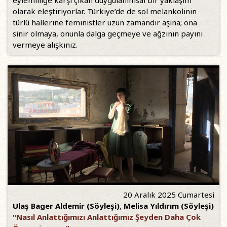
eylemliliğe karşı çıkan duygulanımsal bir yaklaşım
olarak eleştiriyorlar. Türkiye’de de sol melankolinin
türlü hallerine feministler uzun zamandır aşina; ona
sinir olmaya, onunla dalga geçmeye ve ağzının payını
vermeye alışkınız.
20 Aralık 2025 Cumartesi
Ulaş Bager Aldemir (Söyleşi)
,
Melisa Yıldırım (Söyleşi)
"Nasıl Anlattığımızı Anlattığımız Şeyden Daha Çok