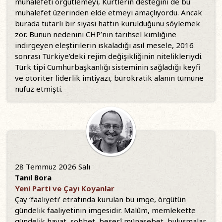
muhalefeti örgütlemeyi, Kürtlerin desteğini de bu
muhalefet üzerinden elde etmeyi amaçlıyordu. Ancak
burada tutarlı bir siyasi hattın kurulduğunu söylemek
zor. Bunun nedenini CHP’nin tarihsel kimliğine
indirgeyen eleştirilerin ıskaladığı asıl mesele, 2016
sonrası Türkiye’deki rejim değişikliğinin nitelikleriydi.
Türk tipi Cumhurbaşkanlığı sisteminin sağladığı keyfi
ve otoriter liderlik imtiyazı, bürokratik alanın tümüne
nüfuz etmişti.
28 Temmuz 2026 Salı
Tanıl Bora
Yeni Parti ve Çayı Koyanlar
Çay ‘faaliyeti’ etrafında kurulan bu imge, örgütün
gündelik faaliyetinin imgesidir. Malûm, memlekette
gündelik hayat, sohbet, beşerî münasebet, buluşmalar,