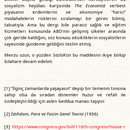
sosyalizm heyûlası karşısında
The Economist
serbest
piyasanın erdemlerini ve ekonomiye “harici”
müdahalelerin risklerini sıralamayı bir görev bilmiş,
tabiatıyla. Ama bu dergi bile parasız sağlık ve eğitim
hizmetleri konusunda ABD’nin gelişmiş ülkeler arasında
çok geride kaldığını, söz konusu eksikliklerin sosyalistlerin
sayesinde gündeme geldiğini teslim etmiş.
Mevzu uzun, o yüzden
Sözlük
’ün bu maddesini ikiye bölüp
bilahare devam edelim.
[1] “İlginç zamanlarda yaşayasın” deyişi bir temenni tınısına
sahip olsa da sıradan dönemler huzur ve refah ile
özdeşleştirildiği için aslen beddua manası taşıyor.
[2]
İstihdam, Para ve Faizin Genel Teorisi
(1936)
[3]
https://www.congress.gov/bill/116th-congress/house-r