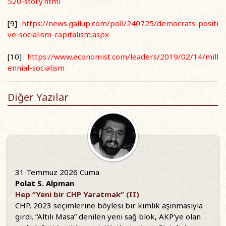
520-story.html
[9]
https://news.gallup.com/poll/240725/democrats-positi
ve-socialism-capitalism.aspx
[10]
https://www.economist.com/leaders/2019/02/14/mill
ennial-socialism
Diğer Yazılar
31 Temmuz 2026 Cuma
Polat S. Alpman
Hep “Yeni bir CHP Yaratmak” (II)
CHP, 2023 seçimlerine böylesi bir kimlik aşınmasıyla
girdi. “Altılı Masa” denilen yeni sağ blok, AKP’ye olan