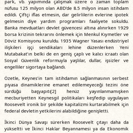
park, vb. yapımında çalışmak üzere o zaman toplam
nüfusu 125 milyon olan ABD’de 8.5 milyon insan istihdam
edildi. Çiftçi iflas etmesin, dar gelirlilerin evlerine ipotek
gelmesin diye yardım programları faaliyete sokuldu.
Banka mevduatları devlet güvencesi altına alınırken 1929
borsa krizinin tekrarını önlemek için Menkul Kıymetler ve
Döviz Komisyonu kuruldu. 1935 Wagner Yasası endüstriyel
ilişkileri işçi sendikaları lehine düzenlerken Yeni
Mutabakat’ın belki de en geniş çaplı ve kalıcı icraatı olan
Sosyal Güvenlik reformuyla yaşlılar, dullar, işsizler ve
engelliler sigortaya bağlandı.
Özetle, Keynes’in tam istihdamın sağlanmasının serbest
piyasa dinamiklerine emanet edilemeyeceği tezini öne
sürdüğü başyapıtı[2] henüz yayınlanmamışken
mecburiyetten Keynesgil politikaları keşfedip uygulayan
Roosevelt ironik bir şekilde kapitalizmi kurtarabilmek için
federal devletin yetkilerini alabildiğine genişletti.
İkinci Dünya Savaşı sürerken Roosevelt çıtayı daha da
yükseltti ve İkinci Haklar Beyannamesi ya da Ekonomik