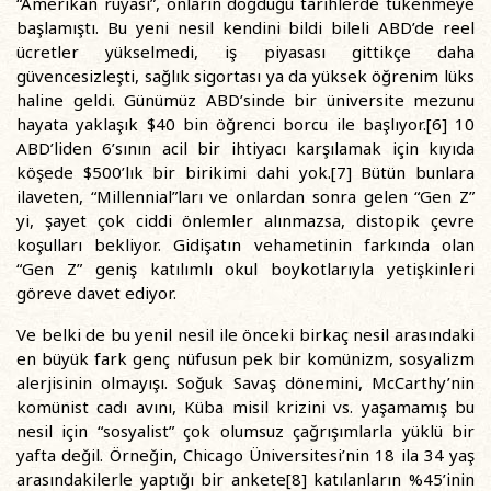
“Amerikan rüyası”, onların doğduğu tarihlerde tükenmeye
başlamıştı. Bu yeni nesil kendini bildi bileli ABD’de reel
ücretler yükselmedi, iş piyasası gittikçe daha
güvencesizleşti, sağlık sigortası ya da yüksek öğrenim lüks
haline geldi. Günümüz ABD’sinde bir üniversite mezunu
hayata yaklaşık $40 bin öğrenci borcu ile başlıyor.[6] 10
ABD’liden 6’sının acil bir ihtiyacı karşılamak için kıyıda
köşede $500’lık bir birikimi dahi yok.[7] Bütün bunlara
ilaveten, “Millennial”ları ve onlardan sonra gelen “Gen Z”
yi, şayet çok ciddi önlemler alınmazsa, distopik çevre
koşulları bekliyor. Gidişatın vehametinin farkında olan
“Gen Z” geniş katılımlı okul boykotlarıyla yetişkinleri
göreve davet ediyor.
Ve belki de bu yenil nesil ile önceki birkaç nesil arasındaki
en büyük fark genç nüfusun pek bir komünizm, sosyalizm
alerjisinin olmayışı. Soğuk Savaş dönemini, McCarthy’nin
komünist cadı avını, Küba misil krizini vs. yaşamamış bu
nesil için “sosyalist” çok olumsuz çağrışımlarla yüklü bir
yafta değil. Örneğin, Chicago Üniversitesi’nin 18 ila 34 yaş
arasındakilerle yaptığı bir ankete[8] katılanların %45’inin