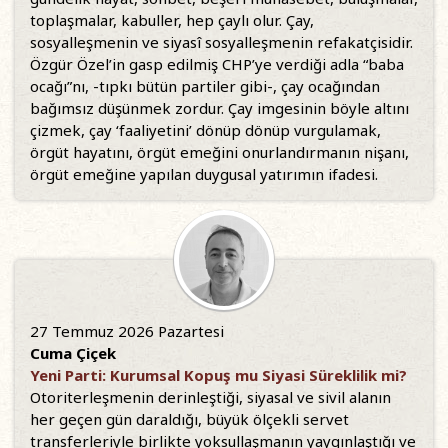
toplaşmalar, kabuller, hep çaylı olur. Çay,
sosyalleşmenin ve siyasî sosyalleşmenin refakatçisidir.
Özgür Özel’in gasp edilmiş CHP’ye verdiği adla “baba
ocağı”nı, -tıpkı bütün partiler gibi-, çay ocağından
bağımsız düşünmek zordur. Çay imgesinin böyle altını
çizmek, çay ‘faaliyetini’ dönüp dönüp vurgulamak,
örgüt hayatını, örgüt emeğini onurlandırmanın nişanı,
örgüt emeğine yapılan duygusal yatırımın ifadesi.
27 Temmuz 2026 Pazartesi
Cuma Çiçek
Yeni Parti: Kurumsal Kopuş mu Siyasi Süreklilik mi?
Otoriterleşmenin derinleştiği, siyasal ve sivil alanın
her geçen gün daraldığı, büyük ölçekli servet
transferleriyle birlikte yoksullaşmanın yaygınlaştığı ve