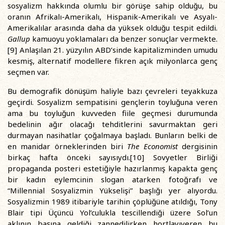
sosyalizm hakkında olumlu bir görüşe sahip olduğu, bu
oranın Afrikalı-Amerikalı, Hispanik-Amerikalı ve Asyalı-
Amerikalılar arasında daha da yüksek olduğu tespit edildi.
Gallup
kamuoyu yoklamaları da benzer sonuçlar vermekte.
[9] Anlaşılan 21. yüzyılın ABD’sinde kapitalizminden umudu
kesmiş, alternatif modellere fikren açık milyonlarca genç
seçmen var.
Bu demografik dönüşüm haliyle bazı çevreleri teyakkuza
geçirdi. Sosyalizm sempatisini gençlerin toyluğuna veren
ama bu toyluğun kuvveden fiile geçmesi durumunda
bedelinin ağır olacağı tehditlerini savurmaktan geri
durmayan nasihatlar çoğalmaya başladı. Bunların belki de
en manidar örneklerinden biri
The Economist
dergisinin
birkaç hafta önceki sayısıydı.[10] Sovyetler Birliği
propaganda posteri estetiğiyle hazırlanmış kapakta genç
bir kadın eylemcinin slogan atarken fotoğrafı ve
“Millennial Sosyalizmin Yükselişi” başlığı yer alıyordu.
Sosyalizmin 1989 itibariyle tarihin çöplüğüne atıldığı, Tony
Blair tipi Üçüncü Yol’culukla tescillendiği üzere Sol’un
aklının başına geldiği zannedilirken hortlayıveren bu