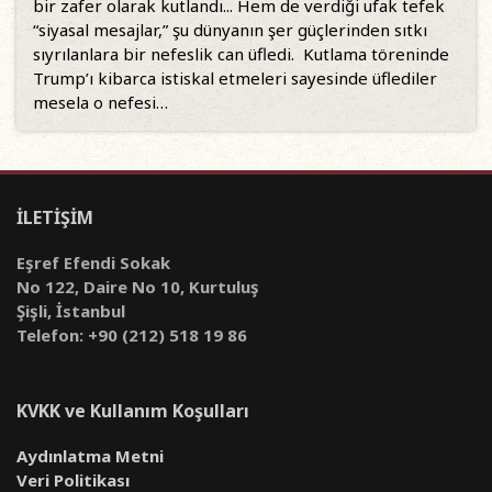
bir zafer olarak kutlandı... Hem de verdiği ufak tefek
“siyasal mesajlar,” şu dünyanın şer güçlerinden sıtkı
sıyrılanlara bir nefeslik can üfledi. Kutlama töreninde
Trump’ı kibarca istiskal etmeleri sayesinde üflediler
mesela o nefesi…
İLETİŞİM
Eşref Efendi Sokak
No 122, Daire No 10, Kurtuluş
Şişli, İstanbul
Telefon: +90 (212) 518 19 86
KVKK ve Kullanım Koşulları
Aydınlatma Metni
Veri Politikası