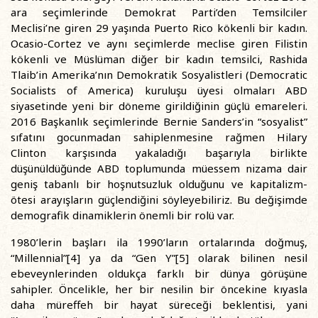
ara seçimlerinde Demokrat Parti’den Temsilciler
Meclisi’ne giren 29 yaşında Puerto Rico kökenli bir kadın.
Ocasio-Cortez ve aynı seçimlerde meclise giren Filistin
kökenli ve Müslüman diğer bir kadın temsilci, Rashida
Tlaib’in Amerika’nın Demokratik Sosyalistleri (Democratic
Socialists of America) kuruluşu üyesi olmaları ABD
siyasetinde yeni bir döneme girildiğinin güçlü emareleri.
2016 Başkanlık seçimlerinde Bernie Sanders’in “sosyalist”
sıfatını gocunmadan sahiplenmesine rağmen Hilary
Clinton karşısında yakaladığı başarıyla birlikte
düşünüldüğünde ABD toplumunda müessem nizama dair
geniş tabanlı bir hoşnutsuzluk olduğunu ve kapitalizm-
ötesi arayışların güçlendiğini söyleyebiliriz. Bu değişimde
demografik dinamiklerin önemli bir rolü var.
1980’lerin başları ila 1990’ların ortalarında doğmuş,
“Millennial”[4] ya da “Gen Y”[5] olarak bilinen nesil
ebeveynlerinden oldukça farklı bir dünya görüşüne
sahipler. Öncelikle, her bir nesilin bir öncekine kıyasla
daha müreffeh bir hayat süreceği beklentisi, yani