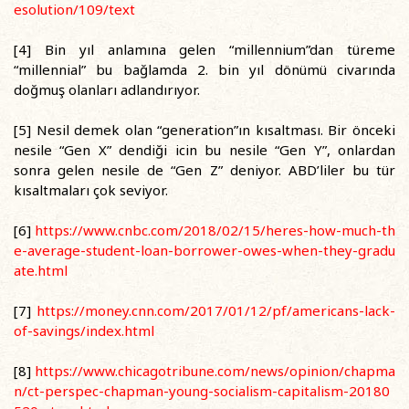
esolution/109/text
[4] Bin yıl anlamına gelen “millennium”dan türeme
“millennial” bu bağlamda 2. bin yıl dönümü civarında
doğmuş olanları adlandırıyor.
[5] Nesil demek olan “generation”ın kısaltması. Bir önceki
nesile “Gen X” dendiği icin bu nesile “Gen Y”, onlardan
sonra gelen nesile de “Gen Z” deniyor. ABD’liler bu tür
kısaltmaları çok seviyor.
[6]
https://www.cnbc.com/2018/02/15/heres-how-much-th
e-average-student-loan-borrower-owes-when-they-gradu
ate.html
[7]
https://money.cnn.com/2017/01/12/pf/americans-lack-
of-savings/index.html
[8]
https://www.chicagotribune.com/news/opinion/chapma
n/ct-perspec-chapman-young-socialism-capitalism-20180