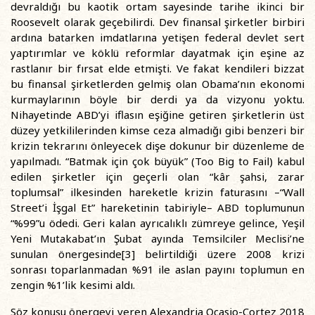
devraldığı bu kaotik ortam sayesinde tarihe ikinci bir
Roosevelt olarak geçebilirdi. Dev finansal şirketler birbiri
ardına batarken imdatlarına yetişen federal devlet sert
yaptırımlar ve köklü reformlar dayatmak için eşine az
rastlanır bir fırsat elde etmişti. Ve fakat kendileri bizzat
bu finansal şirketlerden gelmiş olan Obama’nın ekonomi
kurmaylarının böyle bir derdi ya da vizyonu yoktu.
Nihayetinde ABD’yi iflasın eşiğine getiren şirketlerin üst
düzey yetkililerinden kimse ceza almadığı gibi benzeri bir
krizin tekrarını önleyecek dişe dokunur bir düzenleme de
yapılmadı. “Batmak için çok büyük” (Too Big to Fail) kabul
edilen şirketler için geçerli olan “kâr şahsi, zarar
toplumsal” ilkesinden hareketle krizin faturasını –“Wall
Street’i İşgal Et” hareketinin tabiriyle– ABD toplumunun
“%99”u ödedi. Geri kalan ayrıcalıklı zümreye gelince, Yeşil
Yeni Mutakabat’ın Şubat ayında Temsilciler Meclisi’ne
sunulan önergesinde[3] belirtildiği üzere 2008 krizi
sonrası toparlanmadan %91 ile aslan payını toplumun en
zengin %1’lik kesimi aldı.
Söz konusu önergeyi veren Alexandria Ocasio-Cortez 2018