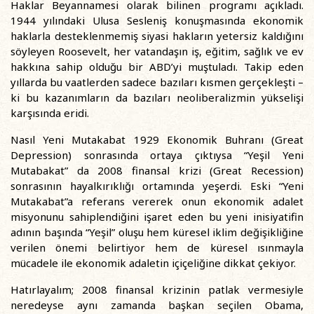
Haklar Beyannamesi olarak bilinen programı açıkladı.
1944 yılındaki Ulusa Sesleniş konuşmasında ekonomik
haklarla desteklenmemiş siyasi hakların yetersiz kaldığını
söyleyen Roosevelt, her vatandaşın iş, eğitim, sağlık ve ev
hakkına sahip olduğu bir ABD’yi muştuladı. Takip eden
yıllarda bu vaatlerden sadece bazıları kısmen gerçekleşti –
ki bu kazanımların da bazıları neoliberalizmin yükselişi
karşısında eridi.
Nasıl Yeni Mutakabat 1929 Ekonomik Buhranı (Great
Depression) sonrasında ortaya çıktıysa “Yeşil Yeni
Mutabakat” da 2008 finansal krizi (Great Recession)
sonrasının hayalkırıklığı ortamında yeşerdi. Eski “Yeni
Mutakabat”a referans vererek onun ekonomik adalet
misyonunu sahiplendiğini işaret eden bu yeni inisiyatifin
adının başında “Yeşil” oluşu hem küresel iklim değişikliğine
verilen önemi belirtiyor hem de küresel ısınmayla
mücadele ile ekonomik adaletin içiçeliğine dikkat çekiyor.
Hatırlayalım; 2008 finansal krizinin patlak vermesiyle
neredeyse aynı zamanda başkan seçilen Obama,