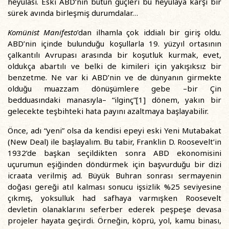
heyûlası. Eski ABD’nin bütün güçleri bu heyûlaya karşı bir
sürek avında birleşmiş durumdalar…
Komünist Manifesto
’dan ilhamla çok iddialı bir giriş oldu.
ABD’nin içinde bulunduğu koşullarla 19. yüzyıl ortasının
çalkantılı Avrupası arasında bir koşutluk kurmak, evet,
oldukça abartılı ve belki de kimileri için yakışıksız bir
benzetme. Ne var ki ABD’nin ve de dünyanın girmekte
olduğu muazzam dönüşümlere gebe –bir Çin
bedduasındaki manasıyla– “ilginç”[1] dönem, yakın bir
gelecekte teşbihteki hata payını azaltmaya başlayabilir.
Önce, adı “yeni” olsa da kendisi epeyi eski Yeni Mutabakat
(New Deal) ile başlayalım. Bu tabir, Franklin D. Roosevelt’in
1932’de başkan seçildikten sonra ABD ekonomisini
uçurumun eşiğinden döndürmek için başvurduğu bir dizi
icraata verilmiş ad. Büyük Buhran sonrası sermayenin
doğası gereği atıl kalması sonucu işsizlik %25 seviyesine
çıkmış, yoksulluk had safhaya varmışken Roosevelt
devletin olanaklarını seferber ederek peşpeşe devasa
projeler hayata geçirdi. Örneğin, köprü, yol, kamu binası,