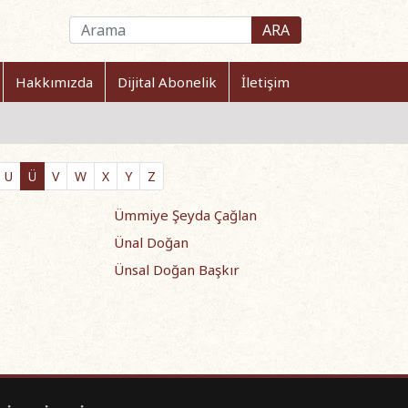
ARA
Hakkımızda
Dijital Abonelik
İletişim
U
Ü
V
W
X
Y
Z
Ümmiye Şeyda Çağlan
Ünal Doğan
Ünsal Doğan Başkır