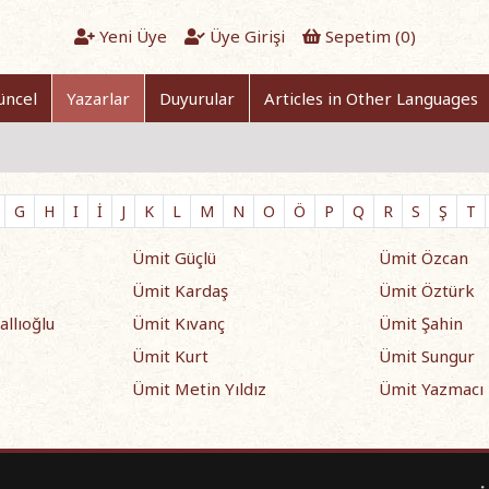
Yeni Üye
Üye Girişi
Sepetim (
0
)
üncel
Yazarlar
Duyurular
Articles in Other Languages
G
H
I
İ
J
K
L
M
N
O
Ö
P
Q
R
S
Ş
T
Ümit Güçlü
Ümit Özcan
Ümit Kardaş
Ümit Öztürk
allıoğlu
Ümit Kıvanç
Ümit Şahin
Ümit Kurt
Ümit Sungur
Ümit Metin Yıldız
Ümit Yazmacı