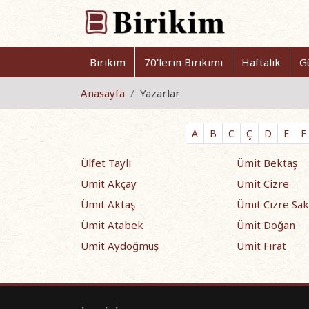
Birikim
70'lerin Birikimi
Haftalık
G
Anasayfa
Yazarlar
A
B
C
Ç
D
E
F
Ülfet Taylı
Ümit Bektaş
Ümit Akçay
Ümit Cizre
Ümit Aktaş
Ümit Cizre Sak
Ümit Atabek
Ümit Doğan
Ümit Aydoğmuş
Ümit Fırat