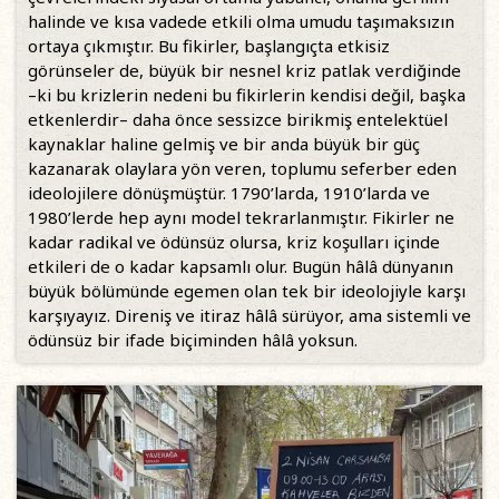
halinde ve kısa vadede etkili olma umudu taşımaksızın
ortaya çıkmıştır. Bu fikirler, başlangıçta etkisiz
görünseler de, büyük bir nesnel kriz patlak verdiğinde
–ki bu krizlerin nedeni bu fikirlerin kendisi değil, başka
etkenlerdir– daha önce sessizce birikmiş entelektüel
kaynaklar haline gelmiş ve bir anda büyük bir güç
kazanarak olaylara yön veren, toplumu seferber eden
ideolojilere dönüşmüştür. 1790’larda, 1910’larda ve
1980’lerde hep aynı model tekrarlanmıştır. Fikirler ne
kadar radikal ve ödünsüz olursa, kriz koşulları içinde
etkileri de o kadar kapsamlı olur. Bugün hâlâ dünyanın
büyük bölümünde egemen olan tek bir ideolojiyle karşı
karşıyayız. Direniş ve itiraz hâlâ sürüyor, ama sistemli ve
ödünsüz bir ifade biçiminden hâlâ yoksun.