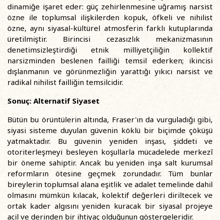
dinamiğe işaret eder: güç zehirlenmesine uğramış narsist
özne ile toplumsal ilişkilerden kopuk, öfkeli ve nihilist
özne, aynı siyasal-kültürel atmosferin farklı kutuplarında
üretilmiştir. Birincisi cezasızlık mekanizmasının
denetimsizleştirdiği etnik milliyetçiliğin kollektif
narsizminden beslenen failliği temsil ederken; ikincisi
dışlanmanın ve görünmezliğin yarattığı yıkıcı narsist ve
radikal nihilist failliğin temsilcidir.
Sonuç: Alternatif Siyaset
Bütün bu örüntülerin altında, Fraser'ın da vurguladığı gibi,
siyasi sisteme duyulan güvenin köklü bir biçimde çöküşü
yatmaktadır. Bu güvenin yeniden inşası, şiddeti ve
otoriterleşmeyi besleyen koşullarla mücadelede merkezî
bir öneme sahiptir. Ancak bu yeniden inşa salt kurumsal
reformların ötesine geçmek zorundadır. Tüm bunlar
bireylerin toplumsal alana eşitlik ve adalet temelinde dahil
olmasını mümkün kılacak, kolektif değerleri diriltecek ve
ortak kader algısını yeniden kuracak bir siyasal projeye
acil ve derinden bir ihtiyaç olduğunun göstergeleridir.