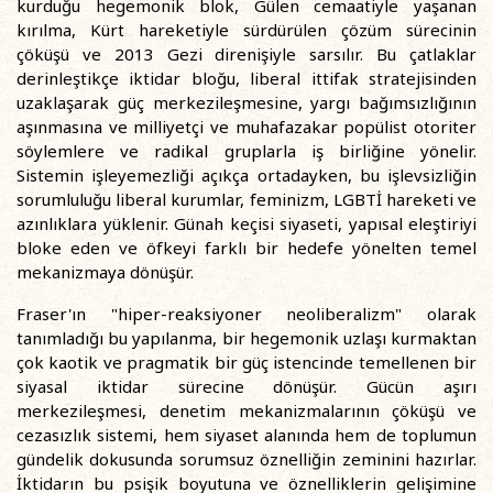
kurduğu hegemonik blok, Gülen cemaatiyle yaşanan
kırılma, Kürt hareketiyle sürdürülen çözüm sürecinin
çöküşü ve 2013 Gezi direnişiyle sarsılır. Bu çatlaklar
derinleştikçe iktidar bloğu, liberal ittifak stratejisinden
uzaklaşarak güç merkezileşmesine, yargı bağımsızlığının
aşınmasına ve milliyetçi ve muhafazakar popülist otoriter
söylemlere ve radikal gruplarla iş birliğine yönelir.
Sistemin işleyemezliği açıkça ortadayken, bu işlevsizliğin
sorumluluğu liberal kurumlar, feminizm, LGBTİ hareketi ve
azınlıklara yüklenir. Günah keçisi siyaseti, yapısal eleştiriyi
bloke eden ve öfkeyi farklı bir hedefe yönelten temel
mekanizmaya dönüşür.
Fraser'ın "hiper-reaksiyoner neoliberalizm" olarak
tanımladığı bu yapılanma, bir hegemonik uzlaşı kurmaktan
çok kaotik ve pragmatik bir güç istencinde temellenen bir
siyasal iktidar sürecine dönüşür. Gücün aşırı
merkezileşmesi, denetim mekanizmalarının çöküşü ve
cezasızlık sistemi, hem siyaset alanında hem de toplumun
gündelik dokusunda sorumsuz öznelliğin zeminini hazırlar.
İktidarın bu psişik boyutuna ve öznelliklerin gelişimine