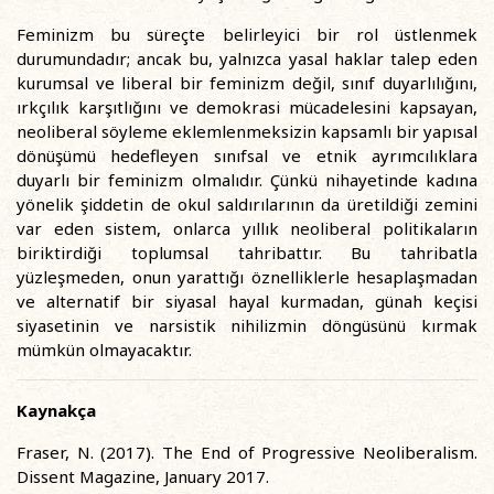
Feminizm bu süreçte belirleyici bir rol üstlenmek
durumundadır; ancak bu, yalnızca yasal haklar talep eden
kurumsal ve liberal bir feminizm değil, sınıf duyarlılığını,
ırkçılık karşıtlığını ve demokrasi mücadelesini kapsayan,
neoliberal söyleme eklemlenmeksizin kapsamlı bir yapısal
dönüşümü hedefleyen sınıfsal ve etnik ayrımcılıklara
duyarlı bir feminizm olmalıdır. Çünkü nihayetinde kadına
yönelik şiddetin de okul saldırılarının da üretildiği zemini
var eden sistem, onlarca yıllık neoliberal politikaların
biriktirdiği toplumsal tahribattır. Bu tahribatla
yüzleşmeden, onun yarattığı öznelliklerle hesaplaşmadan
ve alternatif bir siyasal hayal kurmadan, günah keçisi
siyasetinin ve narsistik nihilizmin döngüsünü kırmak
mümkün olmayacaktır.
Kaynakça
Fraser, N. (2017). The End of Progressive Neoliberalism.
Dissent Magazine, January 2017.