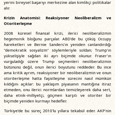
yerini bireysel başarıyı merkezine alan kimlikçi politikalar
alır.
Krizin Anatomisi: Reaksiyoner Neoliberalizm ve
Otoriterleşme
2008 küresel finansal krizi, ilerici neoliberalizmin
hegemonik bloğunu parçalar. ABD'de bu çöküş Occupy
hareketleri ve Bernie Sanders'ın yeniden canlandırdığı
"demokratik sosyalizm" söylemleriyle soldan; Trump'ın
yükselişiyle sağdan iki ayrı biçimde okunur. Fraser'ın
vurguladığı üzere Trump seçmenleri neoliberalizmin
bütününü değil, onun ilerici boyutunu reddeder. Bu ince
ama kritik ayrım, reaksiyoner bir neoliberalizmin ve onun
otoriterleşme hatta faşistleşme sürecini nasıl mümkün
kıldığını açıklar: bu yaklaşım piyasanın mantığına itiraz
etmeden, onu ilerici normlardan temizleyerek daha sert,
daha etnik-milliyetçi, göçmen karşıtı ve otoriter bir
biçimde yeniden kurmayı hedefler.
Türkiye'de bu süreç 2010'lu yıllara tekabül eder. AKP'nin