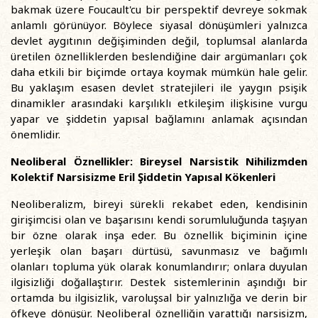
bakmak üzere Foucault'cu bir perspektif devreye sokmak
anlamlı görünüyor. Böylece siyasal dönüşümleri yalnızca
devlet aygıtının değişiminden değil, toplumsal alanlarda
üretilen öznelliklerden beslendiğine dair argümanları çok
daha etkili bir biçimde ortaya koymak mümkün hale gelir.
Bu yaklaşım esasen devlet stratejileri ile yaygın psişik
dinamikler arasındaki karşılıklı etkileşim ilişkisine vurgu
yapar ve şiddetin yapısal bağlamını anlamak açısından
önemlidir.
Neoliberal Öznellikler: Bireysel Narsistik Nihilizmden
Kolektif Narsisizme Eril Şiddetin Yapısal Kökenleri
Neoliberalizm, bireyi sürekli rekabet eden, kendisinin
girişimcisi olan ve başarısını kendi sorumluluğunda taşıyan
bir özne olarak inşa eder. Bu öznellik biçiminin içine
yerleşik olan başarı dürtüsü, savunmasız ve bağımlı
olanları topluma yük olarak konumlandırır; onlara duyulan
ilgisizliği doğallaştırır. Destek sistemlerinin aşındığı bir
ortamda bu ilgisizlik, varoluşsal bir yalnızlığa ve derin bir
öfkeye dönüşür. Neoliberal öznelliğin yarattığı narsisizm,