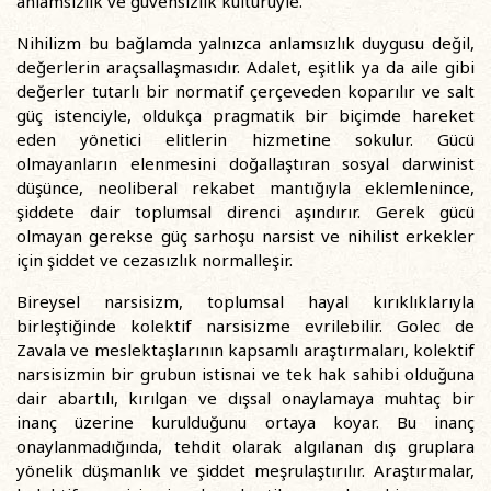
anlamsızlık ve güvensizlik kültürüyle.
Nihilizm bu bağlamda yalnızca anlamsızlık duygusu değil,
değerlerin araçsallaşmasıdır. Adalet, eşitlik ya da aile gibi
değerler tutarlı bir normatif çerçeveden koparılır ve salt
güç istenciyle, oldukça pragmatik bir biçimde hareket
eden yönetici elitlerin hizmetine sokulur. Gücü
olmayanların elenmesini doğallaştıran sosyal darwinist
düşünce, neoliberal rekabet mantığıyla eklemlenince,
şiddete dair toplumsal direnci aşındırır. Gerek gücü
olmayan gerekse güç sarhoşu narsist ve nihilist erkekler
için şiddet ve cezasızlık normalleşir.
Bireysel narsisizm, toplumsal hayal kırıklıklarıyla
birleştiğinde kolektif narsisizme evrilebilir. Golec de
Zavala ve meslektaşlarının kapsamlı araştırmaları, kolektif
narsisizmin bir grubun istisnai ve tek hak sahibi olduğuna
dair abartılı, kırılgan ve dışsal onaylamaya muhtaç bir
inanç üzerine kurulduğunu ortaya koyar. Bu inanç
onaylanmadığında, tehdit olarak algılanan dış gruplara
yönelik düşmanlık ve şiddet meşrulaştırılır. Araştırmalar,