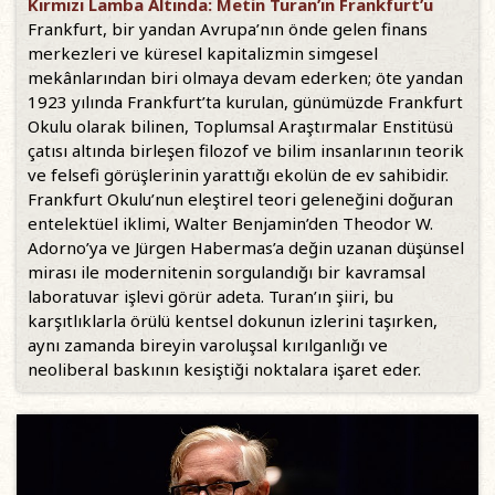
Kırmızı Lamba Altında: Metin Turan’ın Frankfurt’u
Frankfurt, bir yandan Avrupa’nın önde gelen finans
merkezleri ve küresel kapitalizmin simgesel
mekânlarından biri olmaya devam ederken; öte yandan
1923 yılında Frankfurt’ta kurulan, günümüzde Frankfurt
Okulu olarak bilinen, Toplumsal Araştırmalar Enstitüsü
çatısı altında birleşen filozof ve bilim insanlarının teorik
ve felsefi görüşlerinin yarattığı ekolün de ev sahibidir.
Frankfurt Okulu’nun eleştirel teori geleneğini doğuran
entelektüel iklimi, Walter Benjamin’den Theodor W.
Adorno’ya ve Jürgen Habermas’a değin uzanan düşünsel
mirası ile modernitenin sorgulandığı bir kavramsal
laboratuvar işlevi görür adeta. Turan’ın şiiri, bu
karşıtlıklarla örülü kentsel dokunun izlerini taşırken,
aynı zamanda bireyin varoluşsal kırılganlığı ve
neoliberal baskının kesiştiği noktalara işaret eder.