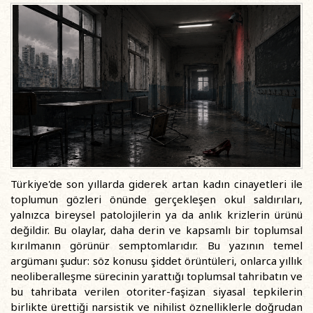
Türkiye'de son yıllarda giderek artan kadın cinayetleri ile
toplumun gözleri önünde gerçekleşen okul saldırıları,
yalnızca bireysel patolojilerin ya da anlık krizlerin ürünü
değildir. Bu olaylar, daha derin ve kapsamlı bir toplumsal
kırılmanın görünür semptomlarıdır. Bu yazının temel
argümanı şudur: söz konusu şiddet örüntüleri, onlarca yıllık
neoliberalleşme sürecinin yarattığı toplumsal tahribatın ve
bu tahribata verilen otoriter-faşizan siyasal tepkilerin
birlikte ürettiği narsistik ve nihilist öznelliklerle doğrudan