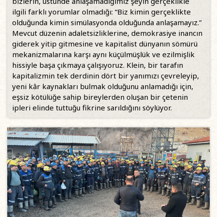
bizlerin, üstünde anlaşamadığımız şeyin gerçeklikle
ilgili farklı yorumlar olmadığı: “Biz kimin gerçeklikte
olduğunda kimin simülasyonda olduğunda anlaşamayız.”
Mevcut düzenin adaletsizliklerine, demokrasiye inancın
giderek yitip gitmesine ve kapitalist dünyanın sömürü
mekanizmalarına karşı aynı küçülmüşlük ve ezilmişlik
hissiyle başa çıkmaya çalışıyoruz. Klein, bir tarafın
kapitalizmin tek derdinin dört bir yanımızı çevreleyip,
yeni kâr kaynakları bulmak olduğunu anlamadığı için,
eşsiz kötülüğe sahip bireylerden oluşan bir çetenin
ipleri elinde tuttuğu fikrine sarıldığını söylüyor.