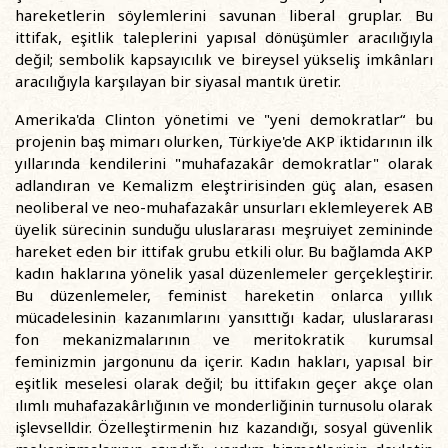
hareketlerin söylemlerini savunan liberal gruplar. Bu
ittifak, eşitlik taleplerini yapısal dönüşümler aracılığıyla
değil; sembolik kapsayıcılık ve bireysel yükseliş imkânları
aracılığıyla karşılayan bir siyasal mantık üretir.
Amerika'da Clinton yönetimi ve "yeni demokratlar“ bu
projenin baş mimarı olurken, Türkiye'de AKP iktidarının ilk
yıllarında kendilerini "muhafazakâr demokratlar" olarak
adlandıran ve Kemalizm eleştririsinden güç alan, esasen
neoliberal ve neo-muhafazakâr unsurları eklemleyerek AB
üyelik sürecinin sunduğu uluslararası meşruiyet zemininde
hareket eden bir ittifak grubu etkili olur. Bu bağlamda AKP
kadın haklarına yönelik yasal düzenlemeler gerçekleştirir.
Bu düzenlemeler, feminist hareketin onlarca yıllık
mücadelesinin kazanımlarını yansıttığı kadar, uluslararası
fon mekanizmalarının ve meritokratik kurumsal
feminizmin jargonunu da içerir. Kadın hakları, yapısal bir
eşitlik meselesi olarak değil; bu ittifakın geçer akçe olan
ılımlı muhafazakârlığının ve monderliğinin turnusolu olarak
işlevselldir. Özelleştirmenin hız kazandığı, sosyal güvenlik