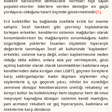
kolektif narsisizmin demokratik normları hiçe sayan
popülist-otoriter liderlere verilen desteğin en güçlü
yordayıcısı olduğunu tutarlı biçimde göstermektedir
[1]
.
Eril kolektifler bu bağlamda özellikle kritik bir öneme
sahiptir. İncel hareketi gibi çevrimiçi topluluklarda
birleşen erkekler, kendilerini sistemin mağdurları olarak
konumlandırırken bu mağduriyetin sorumluluğunu kadın
özgürlüğüne yüklerler. İnsanları ölçülebilir hiyerarşik
değerlerle tanımlayan İncel alt kültüründe "kaybeden"
erkekler, sisteme karşı değil, onları kaybetmesine neden
olduğu iddia edilen, onlara asla yüz vermeyecek, gözü
açılmış kadınlar olarak olarak tanımladıkları kadınlara veya
kendilerinden daha kırılgan olan LGBTİ, göçmen bireylere
karşı saldırganlaşırlar. Kadın düşmanı söylemler ırkçı
söylemlerle iç içe geçerek yıkıcı, nihilist bir öznelliğin
zeminine dönüşür. Neoliberalizmin ürettiği rekabetçi ve
bireyci kültür bu kollektiviteyi hem oluşturur hem de onun
meşruiyet kaynağına dönüşür: sistemin kendi mantığını,
yani acımasız rekabeti ve güç hiyerarşisini, kadınlara ve
ötekilerine karşı döndürür.