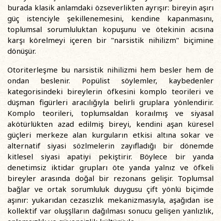
burada klasik anlamdaki özseverlikten ayrışır: bireyin aşırı
güç istenciyle şekillenemesini, kendine kapanmasını,
toplumsal sorumluluktan kopuşunu ve ötekinin acısına
karşı körelmeyi içeren bir "narsistik nihilizm" biçimine
dönüşür.
Otoriterleşme bu narsistik nihilizmi hem besler hem de
ondan beslenir. Popülist söylemler, kaybedenler
kategorisindeki bireylerin öfkesini komplo teorileri ve
düşman figürleri aracılığıyla belirli gruplara yönlendirir.
Komplo teorileri, toplumsaldan koraılmış ve siyasal
akötürlükten azad edilmiş bireyi, kendini aşan küresel
güçleri merkeze alan kurguların etkisi altına sokar ve
alternatif siyasi sözlmelerin zayıfladığı bir dönemde
kitlesel siyasi apatiyi pekiştirir. Böylece bir yanda
denetimsiz iktidar grupları öte yanda yalnız ve öfkeli
bireyler arasında doğal bir rezonans gelişir. Toplumsal
bağlar ve ortak sorumluluk duygusu çift yönlü biçimde
aşınır: yukarıdan cezasızlık mekanizmasıyla, aşağıdan ise
kollektif var oluşşlların dağılması sonucu gelişen yanlızlık,