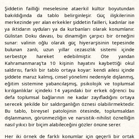
Şiddetin failliği meselesine ataerkil kültür boyutundan
bakıldığında da tablo belirginleşir. Güç ilişkilerinin
merkezinde yer alan erkekler şiddetin failleri, kadınlar ise
ya iktidarın uyduları ya da kurbanları olarak konumlanır.
Gülistan Doku davası, bu dinamiğin çarpıcı bir örneğini
sunar: valinin oğlu olarak güç hiyerarşisinin tepesinde
bulunan zanlı, uzun yıllar cezasızlık sistemi içinde
serbestçe hareket edebilmiştir. Öte yandan
Kahramanmaraş'ta 10 kişinin hayatını kaybettiği okul
saldırısı, farklı bir tablo ortaya koyar: kendi ailesi içinde
şiddete maruz kalmış, cinsel yönelimi nedeniyle dışlanmış,
eğitim sistemine yabancılaşmış, psikolojik ve toplumsal
kırılganlıklar içindeki 14 yaşındaki bir erkek öğrenci bu
defa toplumsal bağlarının ne kadar zayıfladığını ortaya
serecek şekilde bir saldırganlığın öznesi olabilirmektedir.
Bu tablo, bireysel patolojinin ötesinde, toplumsaldan
dışlanmanın, görünmezliğin ve narsistik-nihilist öznelliğin
nasıl yıkıcı bir biçim alabileceğini gözler önüne serer.
Her iki örnek de farklı konumlar için geçerli bir ortak