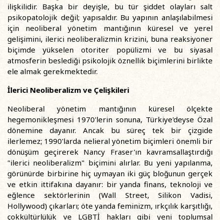
ilişkilidir. Başka bir deyişle, bu tür şiddet olayları salt
psikopatolojik değil; yapısaldır. Bu yapının anlaşılabilmesi
için neoliberal yönetim mantığının küresel ve yerel
gelişimini, ilerici neoliberalizmin krizini, buna reaksiyoner
biçimde yükselen otoriter popülizmi ve bu siyasal
atmosferin beslediği psikolojik öznellik biçimlerini birlikte
ele almak gerekmektedir.
İlerici Neoliberalizm ve Çelişkileri
Neoliberal yönetim mantığının küresel ölçekte
hegemonikleşmesi 1970'lerin sonuna, Türkiye'deyse Özal
dönemine dayanır. Ancak bu süreç tek bir çizgide
ilerlemez; 1990'larda nelieral yönetim biçimleri önemli bir
dönüşüm geçirerek Nancy Fraser'ın kavramsallaştırdığı
"ilerici neoliberalizm" biçimini alırlar. Bu yeni yapılanma,
görünürde birbirine hiç uymayan iki güç bloğunun gerçek
ve etkin ittifakına dayanır: bir yanda finans, teknoloji ve
eğlence sektörlerinin (Wall Street, Silikon Vadisi,
Hollywood) çıkarları; öte yanda feminizm, ırkçılık karşıtlığı,
çokkültürlülük ve LGBTİ hakları gibi yeni toplumsal