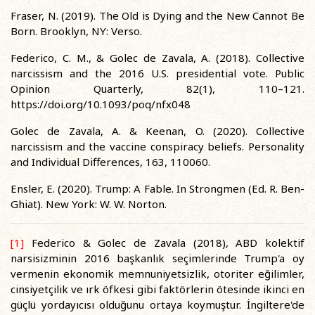
Fraser, N. (2019). The Old is Dying and the New Cannot Be
Born. Brooklyn, NY: Verso.
Federico, C. M., & Golec de Zavala, A. (2018). Collective
narcissism and the 2016 U.S. presidential vote. Public
Opinion Quarterly, 82(1), 110–121.
https://doi.org/10.1093/poq/nfx048
Golec de Zavala, A. & Keenan, O. (2020). Collective
narcissism and the vaccine conspiracy beliefs. Personality
and Individual Differences, 163, 110060.
Ensler, E. (2020). Trump: A Fable. In Strongmen (Ed. R. Ben-
Ghiat). New York: W. W. Norton.
[1]
Federico & Golec de Zavala (2018), ABD kolektif
narsisizminin 2016 başkanlık seçimlerinde Trump'a oy
vermenin ekonomik memnuniyetsizlik, otoriter eğilimler,
cinsiyetçilik ve ırk öfkesi gibi faktörlerin ötesinde ikinci en
güçlü yordayıcısı olduğunu ortaya koymuştur. İngiltere'de