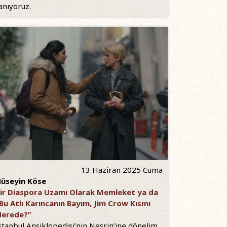
anıyoruz.
13 Haziran 2025 Cuma
üseyin Köse
ir Diaspora Uzamı Olarak Memleket ya da
Bu Atlı Karıncanın Bayım, Jim Crow Kısmı
erede?”
stanbul Ansiklopedisi’nin Nesrin’ine dönelim