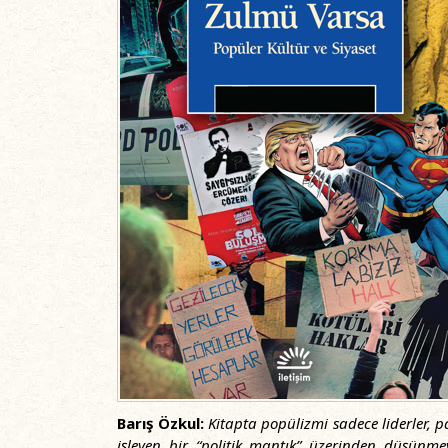
Barış Özkul:
Kitapta popülizmi sadece liderler, pa
işleyen bir “politik mantık” üzerinden düşünme