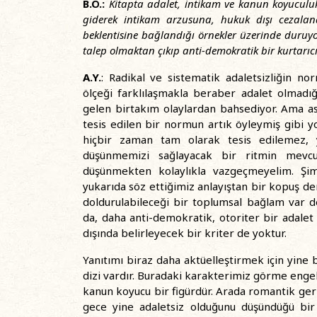
B.Ö.:
Kitapta adalet, intikam ve kanun koyuculuk 
giderek intikam arzusuna, hukuk dışı cezalan
beklentisine bağlandığı örnekler üzerinde duru
talep olmaktan çıkıp anti-demokratik bir kurtarı
A.Y.
: Radikal ve sistematik adaletsizliğin no
ölçeği farklılaşmakla beraber adalet olmadığı
gelen birtakım olaylardan bahsediyor. Ama ası
tesis edilen bir normun artık öyleymiş gibi
hiçbir zaman tam olarak tesis edilemez, y
düşünmemizi sağlayacak bir ritmin mevc
düşünmekten kolaylıkla vazgeçmeyelim. Şimd
yukarıda söz ettiğimiz anlayıştan bir kopuş deme
doldurulabileceği bir toplumsal bağlam var 
da, daha anti-demokratik, otoriter bir adalet 
dışında belirleyecek bir kriter de yoktur.
Yanıtımı biraz daha aktüelleştirmek için yine
dizi vardır. Buradaki karakterimiz görme engel
kanun koyucu bir figürdür. Arada romantik geril
gece yine adaletsiz olduğunu düşündüğü bir 