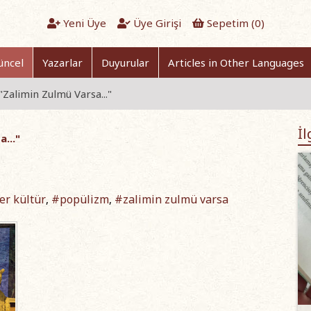
Yeni Üye
Üye Girişi
Sepetim (
0
)
üncel
Yazarlar
Duyurular
Articles in Other Languages
"Zalimin Zulmü Varsa..."
İl
a..."
er kültür
#popülizm
#zalimin zulmü varsa
,
,