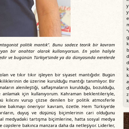
y
y
e
m
“
g
k
ntagonist politik mantık”. Bunu sadece teorik bir kavram
b
ayan bir anahtar olarak kullanıyorsun. En yalın haliyle
d
nedir ve bugünün Türkiye’sinde ya da dünyasında nerelerde
d
k
olan ve tıkır tıkır işleyen bir siyaset mantığıdır. Bugün
k
ikiliklerinin de üzerine kurulduğu mantığı tanımlıyor. Bir
a
maların alenileştiği, saflaşmaların kurulduğu, bozulduğu,
d
anlamak için kullanıyorum. Kahraman beklentileriyle,
z
ümü kılıcını vurup çözse denilen bir politik atmosferle
k
isine bakmayı öneriyor kavram, özetle. Hem Türkiye’de
ıların, duyuş ve düşünüş biçimlerinin cari olduğunu
syal medyadaki tartışma biçimlerine, hatta sosyal medya
e
caps
lere bakınca manzara daha da netleşiyor. Liderler,