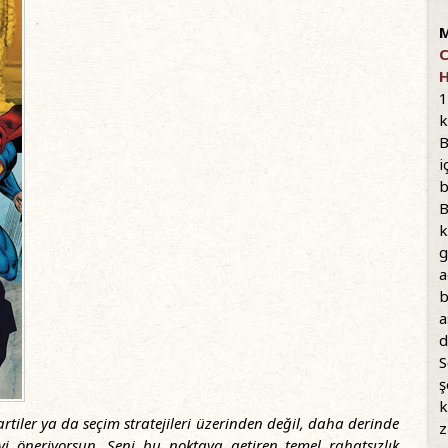
C
H
1
k
B
i
b
B
k
g
a
b
a
d
S
ş
k
rtiler ya da seçim stratejileri üzerinden değil, daha derinde
z
yi öneriyorsun. Seni bu noktaya getiren temel rahatsızlık