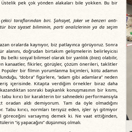
r. Üstelik pek çok yönden alakaları bile yokken. Bu bir
çekici taraflarından biri. Şahsiyet, Joker ve benzeri anti-
r bize siyaset biliminin, parti analizlerinin ya da seçim
azan oralarda kaynıyor, biz patlayınca görüyoruz. Sonra
ür alanını, doğrudan birtakım gelişmelerin belirleyicisi
 belki sosyal bilimsel olarak bir yanlılık (
bias
) olabilir,
kanaatler, fikirler, görüşler, çözüm önerileri, taklitler
. Popüler bir filmin yorumlanma biçimleri, kötü adamın
ulunduğu, “dobra” figürlere, “adam gibi adamlara” neden
şveriş içerisinde. Kitapta verdiğim örnekler biraz daha
kazandıktan sonraki başkanlık konuşmasının bir kısmı,
 tabu kırıcı bir karakterin bir sahnedeki performansıyla
ekt oradan aldı demiyorum. Tam da öyle olmadığını
. Tabu kırıcı, normları tersyüz eden, işler iyi gitmiyor
l göreceğini varsaymış demek ki. Ne vaat ettiğinden,
ülerin “iş yapacağını” düşünmüş olmalı.