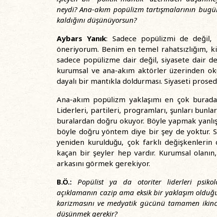
neydi? Ana-akım popülizm tartışmalarının bugün
kaldığını düşünüyorsun?
Aybars Yanık
: Sadece popülizmi de değil, 
öneriyorum. Benim en temel rahatsızlığım, k
sadece popülizme dair değil, siyasete dair de o
kurumsal ve ana-akım aktörler üzerinden okuma
dayalı bir mantıkla doldurması. Siyaseti prose
Ana-akım popülizm yaklaşımı en çok burada ye
Liderleri, partileri, programları, şunları bunla
buralardan doğru okuyor. Böyle yapmak yanlı
böyle doğru yöntem diye bir şey de yoktur. Si
yeniden kurulduğu, çok farklı değişkenlerin d
kaçan bir şeyler hep vardır. Kurumsal olanın
arkasını görmek gerekiyor.
B.Ö.:
Popülist ya da otoriter liderleri psikoloji
açıklamanın cazip ama eksik bir yaklaşım olduğun
karizmasını ve medyatik gücünü tamamen ikinci
düşünmek gerekir?