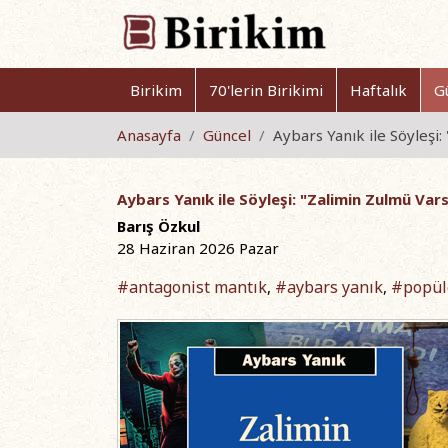
Birikim
70'lerin Birikimi
Haftalık
G
Anasayfa
Güncel
Aybars Yanık ile Söyleşi: 
Aybars Yanık ile Söyleşi: "Zalimin Zulmü Vars
Barış Özkul
28 Haziran 2026 Pazar
#antagonist mantık
#aybars yanık
#popül
,
,