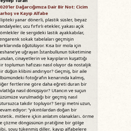
eynep Turan
020’ler Dağarcığımıza Dair Bir Not: Cicim
arhoş ve Kayıp Alfabe
lipteki yanar dönerli, plastik süsler, beyaz
andalyeler, ucu fırfırlı etekler, yakası açık
ömlekler ile sergideki lastik ayakkabılar,
engarenk sokak tabelaları geçmişin
arklarında öğütülüyor. Kısa bir mola için
eshane’ye uğrayan İstanbullunun tüketimine
unulan, cinayetlerin ve kayıpların kuşattığı
ir toplumun hafızası nasıl oluyor da nostaljik
ir düğün klibini andırıyor? Geçmiş, bir aile
lbümündeki fotoğrafın kenarında kalmış,
iğer fertlerine göre daha eğreti duran bir
vlatlığa nasıl dönüşüyor? Utancın ve suçun
üzümüze vurulmadığı bir geçmiş nasıl
ütursuzca takdir topluyor? Sergi metni uzun,
evam ediyor: “yıkıntılardan doğan bir
stetik.. mitlere içkin anlatım olanakları.. örme
e çözme döngüsünün pratiğine bir gölge
ibi.. soyu tükenmiş diller.. kayıp alfabelere