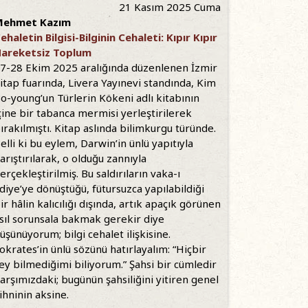
21 Kasım 2025 Cuma
Mehmet Kazım
ehaletin Bilgisi-Bilginin Cehaleti: Kıpır Kıpır
areketsiz Toplum
7-28 Ekim 2025 aralığında düzenlenen İzmir
itap fuarında, Livera Yayınevi standında, Kim
o-young’un Türlerin Kökeni adlı kitabının
çine bir tabanca mermisi yerleştirilerek
ırakılmıştı. Kitap aslında bilimkurgu türünde.
elli ki bu eylem, Darwin’in ünlü yapıtıyla
arıştırılarak, o olduğu zannıyla
erçekleştirilmiş. Bu saldırıların vaka-ı
diye’ye dönüştüğü, fütursuzca yapılabildiği
ir hâlin kalıcılığı dışında, artık apaçık görünen
sıl sorunsala bakmak gerekir diye
üşünüyorum; bilgi cehalet ilişkisine.
okrates’in ünlü sözünü hatırlayalım: “Hiçbir
ey bilmediğimi biliyorum.” Şahsi bir cümledir
arşımızdaki; bugünün şahsiliğini yitiren genel
ihninin aksine.