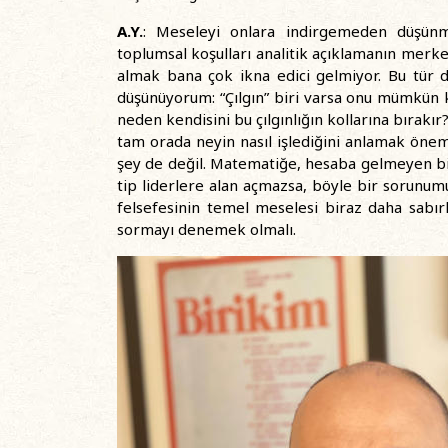
A.Y.
: Meseleyi onlara indirgemeden düşünmek
toplumsal koşulları analitik açıklamanın merk
almak bana çok ikna edici gelmiyor. Bu tür 
düşünüyorum: “Çılgın” biri varsa onu mümkün kı
neden kendisini bu çılgınlığın kollarına bırak
tam orada neyin nasıl işlediğini anlamak önem
şey de değil. Matematiğe, hesaba gelmeyen bir 
tip liderlere alan açmazsa, böyle bir sorunum
felsefesinin temel meselesi biraz daha sabı
sormayı denemek olmalı.