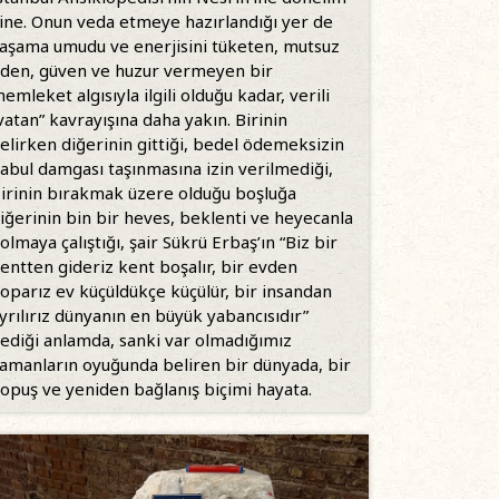
ine. Onun veda etmeye hazırlandığı yer de
aşama umudu ve enerjisini tüketen, mutsuz
den, güven ve huzur vermeyen bir
emleket algısıyla ilgili olduğu kadar, verili
vatan” kavrayışına daha yakın. Birinin
elirken diğerinin gittiği, bedel ödemeksizin
abul damgası taşınmasına izin verilmediği,
irinin bırakmak üzere olduğu boşluğa
iğerinin bin bir heves, beklenti ve heyecanla
olmaya çalıştığı, şair Sükrü Erbaş’ın “Biz bir
entten gideriz kent boşalır, bir evden
oparız ev küçüldükçe küçülür, bir insandan
yrılırız dünyanın en büyük yabancısıdır”
ediği anlamda, sanki var olmadığımız
amanların oyuğunda beliren bir dünyada, bir
opuş ve yeniden bağlanış biçimi hayata.