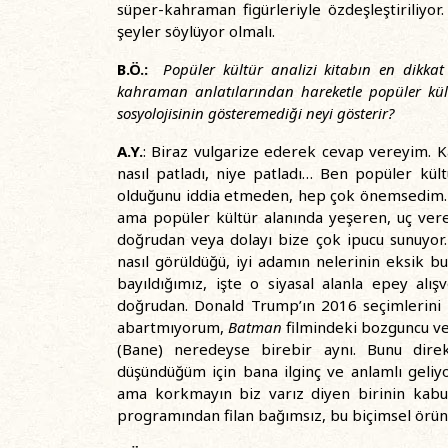
süper-kahraman figürleriyle özdeşleştiriliyo
şeyler söylüyor olmalı.
B.Ö.:
Popüler kültür analizi kitabın en dikkat 
kahraman anlatılarından hareketle popüler kültü
sosyolojisinin gösteremediği neyi gösterir?
A.Y.
: Biraz vulgarize ederek cevap vereyim. K
nasıl patladı, niye patladı… Ben popüler kült
olduğunu iddia etmeden, hep çok önemsedim. Bu
ama popüler kültür alanında yeşeren, uç veren 
doğrudan veya dolayı bize çok ipucu sunuyor
nasıl görüldüğü, iyi adamın nelerinin eksik b
bayıldığımız, işte o siyasal alanla epey alı
doğrudan. Donald Trump’ın 2016 seçimlerini 
abartmıyorum,
Batman
filmindeki bozguncu ve
(Bane) neredeyse birebir aynı. Bunu dir
düşündüğüm için bana ilginç ve anlamlı geliyor
ama korkmayın biz varız diyen birinin kabu
programından filan bağımsız, bu biçimsel örünt