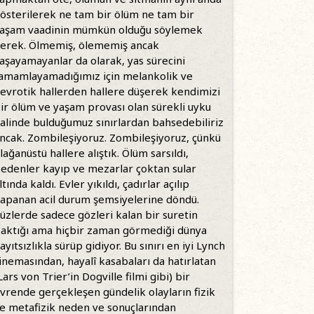
österilerek ne tam bir ölüm ne tam bir
aşam vaadinin mümkün olduğu söylemek
erek. Ölmemiş, ölememiş ancak
aşayamayanlar da olarak, yas sürecini
amamlayamadığımız için melankolik ve
evrotik hallerden hallere düşerek kendimizi
ir ölüm ve yaşam provası olan sürekli uyku
alinde bulduğumuz sınırlardan bahsedebiliriz
ncak. Zombileşiyoruz. Zombileşiyoruz, çünkü
lağanüstü hallere alıştık. Ölüm sarsıldı,
edenler kayıp ve mezarlar çoktan sular
ltında kaldı. Evler yıkıldı, çadırlar açılıp
apanan acil durum şemsiyelerine döndü.
üzlerde sadece gözleri kalan bir suretin
aktığı ama hiçbir zaman görmediği dünya
ayıtsızlıkla sürüp gidiyor. Bu sınırı en iyi Lynch
inemasından, hayalî kasabaları da hatırlatan
Lars von Trier’in Dogville filmi gibi) bir
vrende gerçekleşen gündelik olayların fizik
e metafizik neden ve sonuçlarından