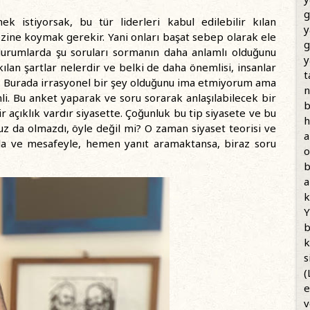
g
 istiyorsak, bu tür liderleri kabul edilebilir kılan
y
ezine koymak gerekir. Yani onları başat sebep olarak ele
g
durumlarda şu soruları sormanın daha anlamlı olduğunu
y
lan şartlar nelerdir ve belki de daha önemlisi, insanlar
t
ır? Burada irrasyonel bir şey olduğunu ima etmiyorum ama
n
li. Bu anket yaparak ve soru sorarak anlaşılabilecek bir
b
açıklık vardır siyasette. Çoğunluk bu tip siyasete ve bu
h
uz da olmazdı, öyle değil mi? O zaman siyaset teorisi ve
a
rla ve mesafeyle, hemen yanıt aramaktansa, biraz soru
o
b
a
k
Y
b
k
s
(
e
v