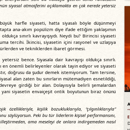
ün siyasal atmosferini açıklamakta en çok nerede yetersiz
büyük harfle siyaseti, hatta siyasalı böyle düşünmeyi
itapta ana-akım popülizm diye ifade ettiğim yaklaşımın
ldukça sınırlı kavrayışıydı. Neydi bu? Birincisi siyaseti
 tercihi. İkincisi, siyasetin içini rasyonel ve uzlaşıya
dürlerden ve tekniklerden ibaret görmesi.
tersiz bence. Siyasala dair kavrayışı oldukça sınırlı.
rı en önemli belirleyenler olarak tayin ediyor ve siyaseti
ştır, doğrusu da şudur demek istemiyorum. Tam tersine,
yasal alan zaten bu sınırların mütemadiyen esnetildiği,
evreye girdiği bir alan. Dolayısıyla belirli şemalardan
, yani siyasetin envaiçeşit ontik boyutunun biraz önünü
A
k özellikleriyle, kişilik bozukluklarıyla, “çılgınlıklarıyla”
“
u söylüyorsun. Peki bu tür liderlerin kişisel performansını,
E
lleştirmeden, ama meseleyi de onlara indirgemeden nasıl
D
y