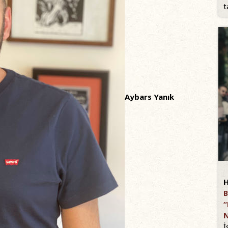
t
Aybars Yanık
H
B
“
N
İ