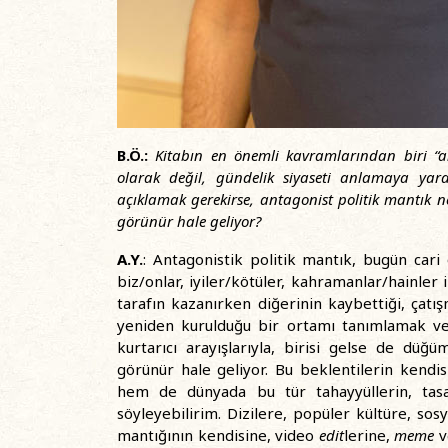
B.Ö.:
Kitabın en önemli kavramlarından biri “a
olarak değil, gündelik siyaseti anlamaya yar
açıklamak gerekirse, antagonist politik mantık 
görünür hale geliyor?
A.Y.
: Antagonistik politik mantık, bugün cari 
biz/onlar, iyiler/kötüler, kahramanlar/hainler 
tarafın kazanırken diğerinin kaybettiği, çatış
yeniden kurulduğu bir ortamı tanımlamak ve 
kurtarıcı arayışlarıyla, birisi gelse de düğ
görünür hale geliyor. Bu beklentilerin kend
hem de dünyada bu tür tahayyüllerin, tasar
söyleyebilirim. Dizilere, popüler kültüre, so
mantığının kendisine, video
edit
lerine,
meme
v