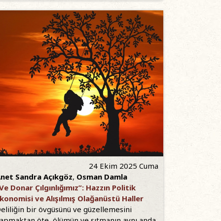
24 Ekim 2025 Cuma
net Sandra Açıkgöz
,
Osman Damla
Ve Donar Çılgınlığımız”: Hazzın Politik
konomisi ve Alışılmış Olağanüstü Haller
eliliğin bir övgüsünü ve güzellemesini
apmaktan öte, ölümün ve sıtmanın aynı anda