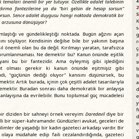
Z
temaları önemli bir yer tutuyor. Özellikle adalet talebinin
2
dırma fantezilerine ya da “biri gelsin de hesap sorsun”
S
yorsun. Sence adalet duygusu hangi noktada demokratik bir
K
cı arzusuna dönüşüyor?
s
rmlaştığı ve gündelikleştiği noktada. Bugün ağzını açan
g
nı söylüyor. Kendisinin değilse bile bir yakının başına
r
l önemli olan bu da değil. Kırılmayı yaratan, tarafsızca
ç
 yorumlanmaması. Ne demektir bu? Kanun önünde eşitlik
F
ani bu bir fantezidir. Ama öyleymiş gibi işlediğini
s
ut olması gerekir ki kanun önünde eşitmişiz gibi
b
i, “güçlünün dediği oluyor” kanısını düşünürsek, bu
b
ktir. Artık burada, içinin çok çeşitli adalet tasarılarıyla
a
demektir. Buradan sonrası daha demokratik bir anlayışa
d
anlayışına da evrilebilir. Bunu toplumsal güç mücadelesi
e
y
f
 bir diziden bir sahneyi örnek vereyim:
Daredevil
diye bir
d
li bir süper-kahramandır. Gündüzleri avukat, geceleri de
e
imler de yaşadığı bir kadın gazeteci arkadaşı vardır. Bir
v
olaya müdahale edip faili cezalandırdığında, gazeteci
g