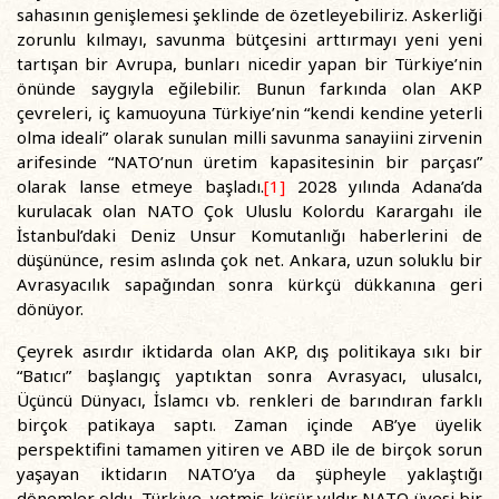
sahasının genişlemesi şeklinde de özetleyebiliriz. Askerliği
zorunlu kılmayı, savunma bütçesini arttırmayı yeni yeni
tartışan bir Avrupa, bunları nicedir yapan bir Türkiye’nin
önünde saygıyla eğilebilir. Bunun farkında olan AKP
çevreleri, iç kamuoyuna Türkiye’nin “kendi kendine yeterli
olma ideali” olarak sunulan milli savunma sanayiini zirvenin
arifesinde “NATO’nun üretim kapasitesinin bir parçası”
olarak lanse etmeye başladı.
[1]
2028 yılında Adana’da
kurulacak olan NATO Çok Uluslu Kolordu Karargahı ile
İstanbul’daki Deniz Unsur Komutanlığı haberlerini de
düşününce, resim aslında çok net. Ankara, uzun soluklu bir
Avrasyacılık sapağından sonra kürkçü dükkanına geri
dönüyor.
Çeyrek asırdır iktidarda olan AKP, dış politikaya sıkı bir
“Batıcı” başlangıç yaptıktan sonra Avrasyacı, ulusalcı,
Üçüncü Dünyacı, İslamcı vb. renkleri de barındıran farklı
birçok patikaya saptı. Zaman içinde AB’ye üyelik
perspektifini tamamen yitiren ve ABD ile de birçok sorun
yaşayan iktidarın NATO’ya da şüpheyle yaklaştığı
dönemler oldu. Türkiye, yetmiş küsür yıldır NATO üyesi bir