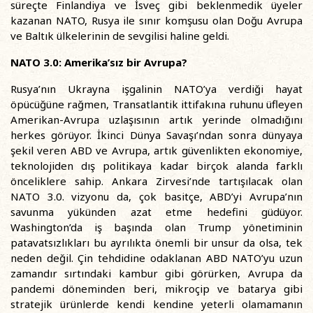
süreçte Finlandiya ve İsveç gibi beklenmedik üyeler
kazanan NATO, Rusya ile sınır komşusu olan Doğu Avrupa
ve Baltık ülkelerinin de sevgilisi haline geldi.
NATO 3.0: Amerika’sız bir Avrupa?
Rusya’nın Ukrayna işgalinin NATO’ya verdiği hayat
öpücüğüne rağmen, Transatlantik ittifakına ruhunu üfleyen
Amerikan-Avrupa uzlaşısının artık yerinde olmadığını
herkes görüyor. İkinci Dünya Savaşı’ndan sonra dünyaya
şekil veren ABD ve Avrupa, artık güvenlikten ekonomiye,
teknolojiden dış politikaya kadar birçok alanda farklı
önceliklere sahip. Ankara Zirvesi’nde tartışılacak olan
NATO 3.0. vizyonu da, çok basitçe, ABD’yi Avrupa’nın
savunma yükünden azat etme hedefini güdüyor.
Washington’da iş başında olan Trump yönetiminin
patavatsızlıkları bu ayrılıkta önemli bir unsur da olsa, tek
neden değil. Çin tehdidine odaklanan ABD NATO’yu uzun
zamandır sırtındaki kambur gibi görürken, Avrupa da
pandemi döneminden beri, mikroçip ve batarya gibi
stratejik ürünlerde kendi kendine yeterli olamamanın