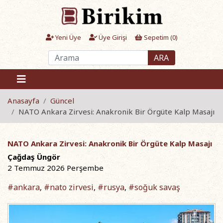
Yeni Üye
Üye Girişi
Sepetim (
0
)
ARA
Anasayfa
Güncel
NATO Ankara Zirvesi: Anakronik Bir Örgüte Kalp Masajı
NATO Ankara Zirvesi: Anakronik Bir Örgüte Kalp Masajı
Çağdaş Üngör
2 Temmuz 2026 Perşembe
#ankara
#nato zirvesi
#rusya
#soğuk savaş
,
,
,