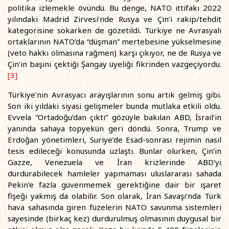
politika izlemekle övündü. Bu denge, NATO ittifakı 2022
yılındaki Madrid Zirvesi’nde Rusya ve Çin’i rakip/tehdit
kategorisine sokarken de gözetildi. Türkiye ne Avrasyalı
ortaklarının NATO’da “düşman” mertebesine yükselmesine
(veto hakkı olmasına rağmen) karşı çıkıyor, ne de Rusya ve
Çin’in başını çektiği Şangay üyeliği fikrinden vazgeçiyordu.
[3]
Türkiye’nin Avrasyacı arayışlarının sonu artık gelmiş gibi.
Son iki yıldaki siyasi gelişmeler bunda mutlaka etkili oldu.
Evvela “Ortadoğu’dan çıktı” gözüyle bakılan ABD, İsrail’in
yanında sahaya topyekün geri döndü. Sonra, Trump ve
Erdoğan yönetimleri, Suriye’de Esad-sonrası rejimin nasıl
tesis edileceği konusunda uzlaştı. Bunlar olurken, Çin’in
Gazze, Venezuela ve İran krizlerinde ABD’yi
durdurabilecek hamleler yapmaması uluslararası sahada
Pekin’e fazla güvenmemek gerektiğine dair bir işaret
fişeği yakmış da olabilir. Son olarak, İran Savaşı’nda Türk
hava sahasında giren füzelerin NATO savunma sistemleri
sayesinde (birkaç kez) durdurulmuş olmasının duygusal bir