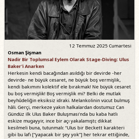
12 Temmuz 2025 Cumartesi
Osman Şişman
Nadir Bir Toplumsal Eylem Olarak Stage-Diving: Ulus
Baker’i Anarken
Herkesin kendi bacağından asıldığı bir devirde -her
devirde- ne büyük cesaret, ne büyük boş vermişlik,
kendi bakımını kolektif ele bırakmak! Ne büyük cesaret
bu boş vermişlik! Boş vermişlik mi? Belki de mutlak
beyhûdeliğin eksiksiz idraki. Melankolinin vücut bulmuş
hâli. Gerçi, merkeze yakın halkalardan dostumuz Can
Gündüz ilk Ulus Baker Buluşması’nda bu kaba hatlı
eskize mugayyir, ince bir açı yakalamıştı; dikkat
kesilmeli buna, tutunmalı: “Ulus bir Beckett karakteri
gibi bu lafı [“yapacak bir şey yok”] her tekrar ettiğinde,