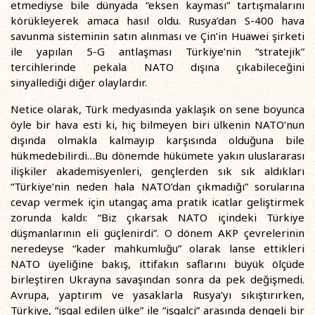
etmediyse bile dünyada “eksen kayması” tartışmalarını
körükleyerek amaca hasıl oldu. Rusya’dan S-400 hava
savunma sisteminin satın alınması ve Çin’in Huawei şirketi
ile yapılan 5-G antlaşması Türkiye’nin “stratejik”
tercihlerinde pekala NATO dışına çıkabileceğini
sinyallediği diğer olaylardır.
Netice olarak, Türk medyasında yaklaşık on sene boyunca
öyle bir hava esti ki, hiç bilmeyen biri ülkenin NATO’nun
dışında olmakla kalmayıp karşısında olduğuna bile
hükmedebilirdi…Bu dönemde hükümete yakın uluslararası
ilişkiler akademisyenleri, gençlerden sık sık aldıkları
“Türkiye’nin neden hala NATO’dan çıkmadığı” sorularına
cevap vermek için utangaç ama pratik icatlar geliştirmek
zorunda kaldı: “Biz çıkarsak NATO içindeki Türkiye
düşmanlarının eli güçlenirdi”. O dönem AKP çevrelerinin
neredeyse “kader mahkumluğu” olarak lanse ettikleri
NATO üyeliğine bakış, ittifakın saflarını büyük ölçüde
birleştiren Ukrayna savaşından sonra da pek değişmedi.
Avrupa, yaptırım ve yasaklarla Rusya’yı sıkıştırırken,
Türkiye, “işgal edilen ülke” ile “işgalci” arasında dengeli bir