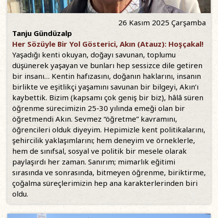
26 Kasım 2025 Çarşamba
Tanju Gündüzalp
Her Sözüyle Bir Yol Gösterici, Akın (Atauz): Hoşçakal!
Yaşadığı kenti okuyan, doğayı savunan, toplumu
düşünerek yaşayan ve bunları hep sessizce dile getiren
bir insanı… Kentin hafızasını, doğanın haklarını, insanın
birlikte ve eşitlikçi yaşamını savunan bir bilgeyi, Akın’ı
kaybettik. Bizim (kapsamı çok geniş bir biz), hâlâ süren
öğrenme sürecimizin 25-30 yılında emeği olan bir
öğretmendi Akın. Sevmez “öğretme” kavramını,
öğrencileri olduk diyeyim. Hepimizle kent politikalarını,
şehircilik yaklaşımlarını; hem deneyim ve örneklerle,
hem de sınıfsal, sosyal ve politik bir mesele olarak
paylaşırdı her zaman. Sanırım; mimarlık eğitimi
sırasında ve sonrasında, bitmeyen öğrenme, biriktirme,
çoğalma süreçlerimizin hep ana karakterlerinden biri
oldu.