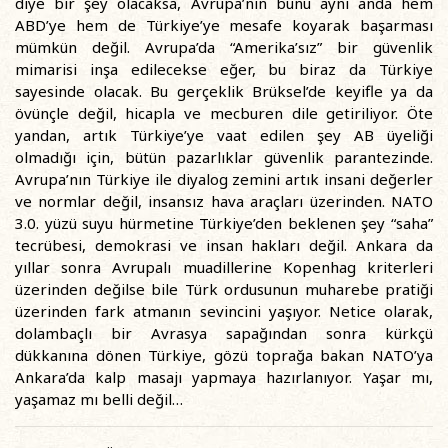
diye bir şey olacaksa, Avrupa’nın bunu aynı anda hem
ABD’ye hem de Türkiye’ye mesafe koyarak başarması
mümkün değil. Avrupa’da “Amerika’sız” bir güvenlik
mimarisi inşa edilecekse eğer, bu biraz da Türkiye
sayesinde olacak. Bu gerçeklik Brüksel’de keyifle ya da
övünçle değil, hicapla ve mecburen dile getiriliyor. Öte
yandan, artık Türkiye’ye vaat edilen şey AB üyeliği
olmadığı için, bütün pazarlıklar güvenlik parantezinde.
Avrupa’nın Türkiye ile diyalog zemini artık insani değerler
ve normlar değil, insansız hava araçları üzerinden. NATO
3.0. yüzü suyu hürmetine Türkiye’den beklenen şey “saha”
tecrübesi, demokrasi ve insan hakları değil. Ankara da
yıllar sonra Avrupalı muadillerine Kopenhag kriterleri
üzerinden değilse bile Türk ordusunun muharebe pratiği
üzerinden fark atmanın sevincini yaşıyor. Netice olarak,
dolambaçlı bir Avrasya sapağından sonra kürkçü
dükkanına dönen Türkiye, gözü toprağa bakan NATO’ya
Ankara’da kalp masajı yapmaya hazırlanıyor. Yaşar mı,
yaşamaz mı belli değil…