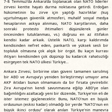
7-8 Temmuz’da Ankara’da toplanacak olan NATO liderler
zirvesi kentte hayatı durma noktasına getirdi. Erdoğan
hükümetinin bu zirve için yaptığı hazırlıklar (kuş
uçurtulmayan güvenlik atmosferi, muhalif sosyal medya
hesaplarının askıya alınması, NATO karşıtlarının, daha
sonraki protesto ihtimalleri düşünülerek günler
öncesinden tutuklanması, vs.) doğrusu en az ittifakın
kendisi kadar arkaik. Üstelik NATO, karşı kaldırımda
kendisinden nefret eden, pankartlı ve yüksek sesli bir
topluluk olmasına çok alışık bir örgüt. Bu kaçın kurrası
ihtiyarı kendisinden çok düşünüp bu kadarcık rahatsızlığı
esirgeyen tek NATO ülkesi Türkiye…
Ankara Zirvesi, birbirine olan güveni tamamen sarsılmış
bir ABD ve Avrupa’yı yeniden birleştirmeyi umuyor ama
AKP iktidarı bunun olmamasını da bir fırsata çevirebilir.
Zira Avrupa’nın kendi savunmasına eğilip ABD’ye olan
bağımlılığını azaltacağı yeni bir düzende, Türkiye’nin eli de
ister istemez güçlenecektir. Bunu, NATO’nun en büyük
ordusunun (eskisi kadar) olmadığı bir yerde “NATO’nun en
büyük ikinci ordusu” olarak anılan Türkiye’nin manevra