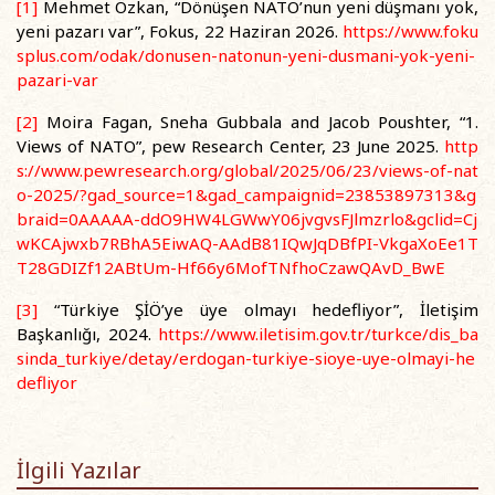
[1]
Mehmet Özkan, “Dönüşen NATO’nun yeni düşmanı yok,
yeni pazarı var”, Fokus, 22 Haziran 2026.
https://www.foku
splus.com/odak/donusen-natonun-yeni-dusmani-yok-yeni-
pazari-var
[2]
Moira Fagan, Sneha Gubbala and Jacob Poushter, “1.
Views of NATO”, pew Research Center, 23 June 2025.
http
s://www.pewresearch.org/global/2025/06/23/views-of-nat
o-2025/?gad_source=1&gad_campaignid=23853897313&g
braid=0AAAAA-ddO9HW4LGWwY06jvgvsFJlmzrlo&gclid=Cj
wKCAjwxb7RBhA5EiwAQ-AAdB81IQwJqDBfPI-VkgaXoEe1T
T28GDIZf12ABtUm-Hf66y6MofTNfhoCzawQAvD_BwE
[3]
“Türkiye ŞİÖ’ye üye olmayı hedefliyor”, İletişim
Başkanlığı, 2024.
https://www.iletisim.gov.tr/turkce/dis_ba
sinda_turkiye/detay/erdogan-turkiye-sioye-uye-olmayi-he
defliyor
İlgili Yazılar