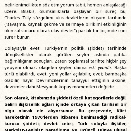
belirlenimcilikten söz etmiyorum tabii, hemen anlaşılacağı
üzere. Bilakis, olumsallıklarla başlayan bir süreç bu,
Charles Tilly sözgelimi ulus-devletlerin oluşum tarihinde
(“savaşma, kaynak çekme ve sermaye birikimi etkinliğinin
olumsal sonucu olarak ulus-devlet”) parlak bir biçimde izini
sürer bunun.
Dolayısıyla evet, Türkiye’nin politik (şiddet) tarihinde
döngüsellikler olarak görülen şeyler aslında patika
bağımlılığının sonuçları. Zaten toplumsal tarihte hiçbir şey
yepyeni olmaz, olagelen şeyler daima
eski yenidir
: Başka
türlü olabilirdi, evet, yeni yollar açılabilir, evet; bambaşka
olabilir, hayır. Devrimcilerinin tahayyül ettiğinin aksine,
devrimler dahi Mesiyanik kopuş momentleri değildir.
Son olarak, kitabınızda şiddeti özcü kategorilerle değil,
belirli ilişkisellik ağları içinde ortaya çıkan tarihsel bir
olgu olarak ele alıyorsunuz. Bu çerçevede, Kürt
hareketinin 1970'lerden itibaren benimsediği radikal-
kurucu şiddeti; devlet cebri, Türk soluyla ilişkiler,
Marksist-Leninist paradigma ve Üçüncü Dünya ulusal