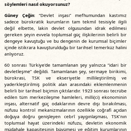
söylemleri nasıl okuyorsunuz?
Güney Çeğin
: “Devlet inşası” mefhumundan kastımız
sadece bürokratik kurumların tam tekmil tesisiyle ilgili
değil elbette, lakin devlet olgusundan idrak edilmesi
gereken şeyin evvela toplumsal güç ilişkilerinin belirli bir
dengeye kavuştuğu ve bu dengenin de kurumsal biçimler
içinde istikrara kavuşturulduğu bir tarihsel temerküz halini
anlıyoruz.
60 sonrası Türkiye'de tamamlanan şey yalnızca “idari bir
devletleşme” değildi. Tamamlanan şey, sermaye birikimi,
bürokrasi, TSK ve ekseriyetle millileştirilmiş ve
yaderkleştirilmiş politik alan arasındaki eklemlenmenin
belirli bir tarihsel biçimin çıktılarıdır. 1923 sonrası tecrübe
edilen tüm merkezileşme hamleleri, milli(ci) ekonominin
inşası, alternatif güç odaklarının devre dışı bırakılması,
nüfusu kontrol mekanizmalarının özellikle coğrafi açıdan
doğuya doğru genişleyen cebrî yaygınlaşması, TSK’nın
toplumsal hayat üzerindeki nüfuzu, devletin ekonomik
müdahale kapasitesinin büyümesi ve eğitim kurumlarının