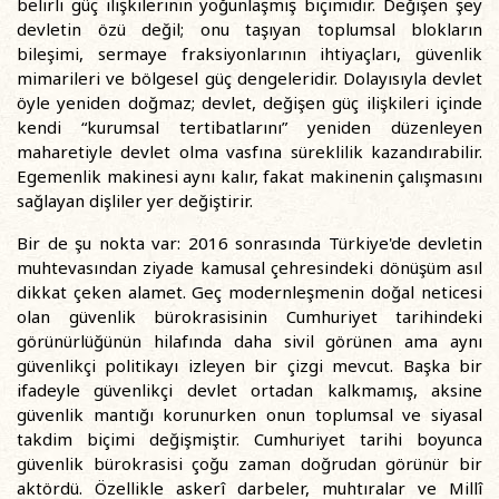
belirli güç ilişkilerinin yoğunlaşmış biçimidir. Değişen şey
devletin özü değil; onu taşıyan toplumsal blokların
bileşimi, sermaye fraksiyonlarının ihtiyaçları, güvenlik
mimarileri ve bölgesel güç dengeleridir. Dolayısıyla devlet
öyle yeniden doğmaz; devlet, değişen güç ilişkileri içinde
kendi “kurumsal tertibatlarını” yeniden düzenleyen
maharetiyle devlet olma vasfına süreklilik kazandırabilir.
Egemenlik makinesi aynı kalır, fakat makinenin çalışmasını
sağlayan dişliler yer değiştirir.
Bir de şu nokta var: 2016 sonrasında Türkiye'de devletin
muhtevasından ziyade kamusal çehresindeki dönüşüm asıl
dikkat çeken alamet. Geç modernleşmenin doğal neticesi
olan güvenlik bürokrasisinin Cumhuriyet tarihindeki
görünürlüğünün hilafında daha sivil görünen ama aynı
güvenlikçi politikayı izleyen bir çizgi mevcut. Başka bir
ifadeyle güvenlikçi devlet ortadan kalkmamış, aksine
güvenlik mantığı korunurken onun toplumsal ve siyasal
takdim biçimi değişmiştir. Cumhuriyet tarihi boyunca
güvenlik bürokrasisi çoğu zaman doğrudan görünür bir
aktördü. Özellikle askerî darbeler, muhtıralar ve Millî