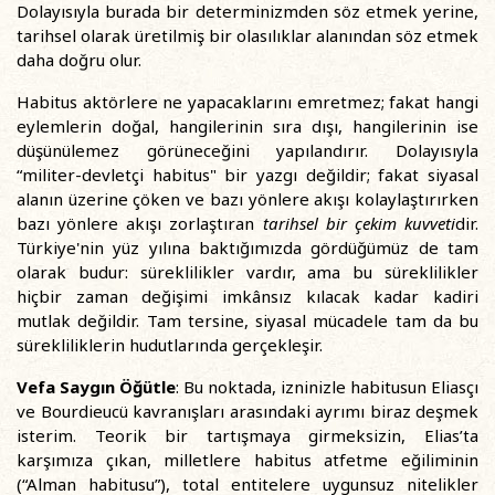
Dolayısıyla burada bir determinizmden söz etmek yerine,
tarihsel olarak üretilmiş bir olasılıklar alanından söz etmek
daha doğru olur.
Habitus aktörlere ne yapacaklarını emretmez; fakat hangi
eylemlerin doğal, hangilerinin sıra dışı, hangilerinin ise
düşünülemez görüneceğini yapılandırır. Dolayısıyla
“militer-devletçi habitus" bir yazgı değildir; fakat siyasal
alanın üzerine çöken ve bazı yönlere akışı kolaylaştırırken
bazı yönlere akışı zorlaştıran
tarihsel bir çekim kuvveti
dir.
Türkiye'nin yüz yılına baktığımızda gördüğümüz de tam
olarak budur: süreklilikler vardır, ama bu süreklilikler
hiçbir zaman değişimi imkânsız kılacak kadar kadiri
mutlak değildir. Tam tersine, siyasal mücadele tam da bu
sürekliliklerin hudutlarında gerçekleşir.
Vefa Saygın Öğütle
: Bu noktada, izninizle habitusun Eliasçı
ve Bourdieucü kavranışları arasındaki ayrımı biraz deşmek
isterim. Teorik bir tartışmaya girmeksizin, Elias’ta
karşımıza çıkan, milletlere habitus atfetme eğiliminin
(“Alman habitusu”), total entitelere uygunsuz nitelikler