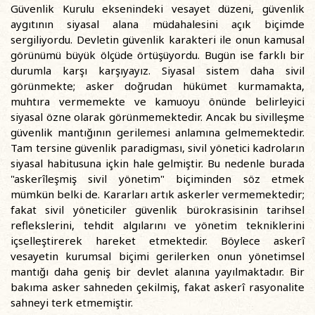
Güvenlik Kurulu eksenindeki vesayet düzeni, güvenlik
aygıtının siyasal alana müdahalesini açık biçimde
sergiliyordu. Devletin güvenlik karakteri ile onun kamusal
görünümü büyük ölçüde örtüşüyordu. Bugün ise farklı bir
durumla karşı karşıyayız. Siyasal sistem daha sivil
görünmekte; asker doğrudan hükümet kurmamakta,
muhtıra vermemekte ve kamuoyu önünde belirleyici
siyasal özne olarak görünmemektedir. Ancak bu sivilleşme
güvenlik mantığının gerilemesi anlamına gelmemektedir.
Tam tersine güvenlik paradigması, sivil yönetici kadroların
siyasal habitusuna içkin hale gelmiştir. Bu nedenle burada
"askerîleşmiş sivil yönetim" biçiminden söz etmek
mümkün belki de. Kararları artık askerler vermemektedir;
fakat sivil yöneticiler güvenlik bürokrasisinin tarihsel
reflekslerini, tehdit algılarını ve yönetim tekniklerini
içselleştirerek hareket etmektedir. Böylece askerî
vesayetin kurumsal biçimi gerilerken onun yönetimsel
mantığı daha geniş bir devlet alanına yayılmaktadır. Bir
bakıma asker sahneden çekilmiş, fakat askerî rasyonalite
sahneyi terk etmemiştir.