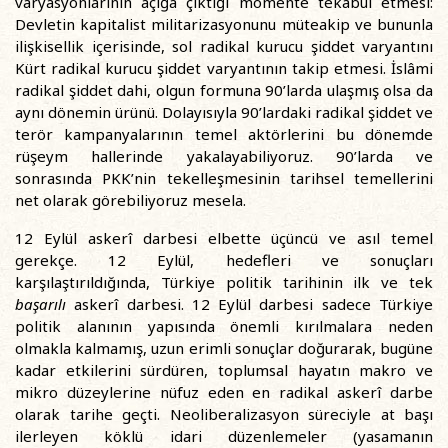
varyasyonlarının açığa çıktığı momente tekabül etmesi:
Devletin kapitalist militarizasyonunu müteakip ve bununla
ilişkisellik içerisinde, sol radikal kurucu şiddet varyantını
Kürt radikal kurucu şiddet varyantının takip etmesi. İslâmi
radikal şiddet dahi, olgun formuna 90’larda ulaşmış olsa da
aynı dönemin ürünü. Dolayısıyla 90’lardaki radikal şiddet ve
terör kampanyalarının temel aktörlerini bu dönemde
rüşeym hallerinde yakalayabiliyoruz. 90’larda ve
sonrasında PKK’nin tekelleşmesinin tarihsel temellerini
net olarak görebiliyoruz mesela.
12 Eylül askerî darbesi elbette üçüncü ve asıl temel
gerekçe. 12 Eylül, hedefleri ve sonuçları
karşılaştırıldığında, Türkiye politik tarihinin ilk ve tek
başarılı
askerî darbesi. 12 Eylül darbesi sadece Türkiye
politik alanının yapısında önemli kırılmalara neden
olmakla kalmamış, uzun erimli sonuçlar doğurarak, bugüne
kadar etkilerini sürdüren, toplumsal hayatın makro ve
mikro düzeylerine nüfuz eden en radikal askerî darbe
olarak tarihe geçti. Neoliberalizasyon süreciyle at başı
ilerleyen köklü idari düzenlemeler (yasamanın