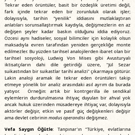
Tekrar eden örüntüler, basit bir özdeşlik üretimi değil,
fark içinde tekrar eden bir zorunluluk olarak işler;
dolayısıyla, tarihin “yenilik” iddiasını mutlaklaştıran
anlatıları sorunsallaştırmak kaydıyla, değişmezlerin en az
değişen şeyler kadar baskın olduğunu iddia ediyoruz.
Özcesi aynı hadiseler, sosyal bilimciler için kolaylık olsun
maksadıyla evren tarafından yeniden gerçekliğe monte
edilmezler. Bu yüzden tarihsel analojilerden ibaret olan bir
tarihsel sosyoloji, Ludwig Von Mises gibi Avusturyalı
iktisatçıların dahi dile getirdiği üzere, "Jül Sezar
suikastından bir suikastlar tarihi analizi" çıkarmaya götürür.
Lakin analoji aramak ile tekrar eden örüntüleri takip
etmeye yönelik bir analiz arasındaki asıl ayrım da burada
yatıyor. Örneğin: artık bir kontrgerilla ile sendikal
eylemlerin durdurulmasına ihtiyaç duyulan bir ahval yok
ancak hukuk üzerinden müsadereye ihtiyaç var, dolayısıyla
aktörler değişir, etkin ve pasif güç değişkenleri değişir
ama devlet cebrinin
modus operandi
si değişmez.
Vefa Saygın Öğütle
: Tanpınar’ın “Türkiye, evlatlarına