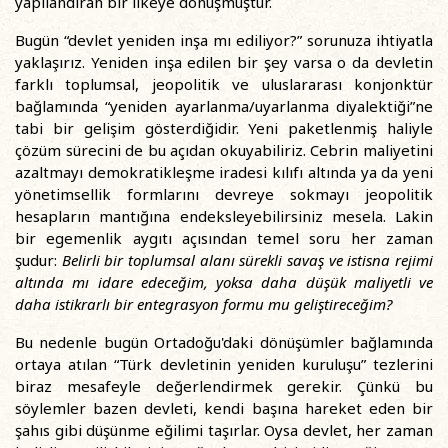
yapılandıran bir ilkeye dönüşmüştür.
Bugün “devlet yeniden inşa mı ediliyor?” sorunuza ihtiyatla
yaklaşırız. Yeniden inşa edilen bir şey varsa o da devletin
farklı toplumsal, jeopolitik ve uluslararası konjonktür
bağlamında “yeniden ayarlanma/uyarlanma diyalektiği”ne
tabi bir gelişim gösterdiğidir. Yeni paketlenmiş haliyle
çözüm sürecini de bu açıdan okuyabiliriz. Cebrin maliyetini
azaltmayı demokratikleşme iradesi kılıfı altında ya da yeni
yönetimsellik formlarını devreye sokmayı jeopolitik
hesapların mantığına endeksleyebilirsiniz mesela. Lakin
bir egemenlik aygıtı açısından temel soru her zaman
şudur:
Belirli bir toplumsal alanı sürekli savaş ve istisna rejimi
altında mı idare edeceğim, yoksa daha düşük maliyetli ve
daha istikrarlı bir entegrasyon formu mu geliştireceğim?
Bu nedenle bugün Ortadoğu'daki dönüşümler bağlamında
ortaya atılan “Türk devletinin yeniden kuruluşu” tezlerini
biraz mesafeyle değerlendirmek gerekir. Çünkü bu
söylemler bazen devleti, kendi başına hareket eden bir
şahıs gibi düşünme eğilimi taşırlar. Oysa devlet, her zaman