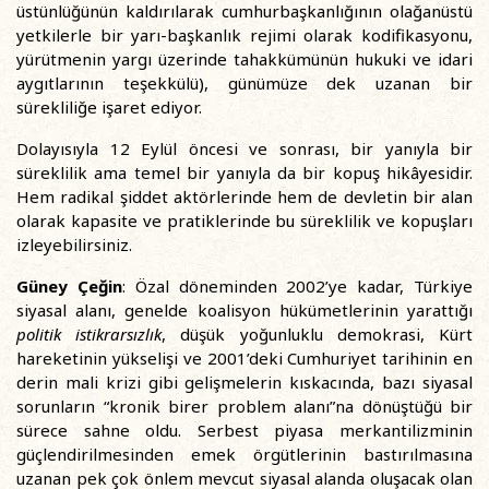
üstünlüğünün kaldırılarak cumhurbaşkanlığının olağanüstü
yetkilerle bir yarı-başkanlık rejimi olarak kodifikasyonu,
yürütmenin yargı üzerinde tahakkümünün hukuki ve idari
aygıtlarının teşekkülü), günümüze dek uzanan bir
sürekliliğe işaret ediyor.
Dolayısıyla 12 Eylül öncesi ve sonrası, bir yanıyla bir
süreklilik ama temel bir yanıyla da bir kopuş hikâyesidir.
Hem radikal şiddet aktörlerinde hem de devletin bir alan
olarak kapasite ve pratiklerinde bu süreklilik ve kopuşları
izleyebilirsiniz.
Güney Çeğin
: Özal döneminden 2002’ye kadar, Türkiye
siyasal alanı, genelde koalisyon hükümetlerinin yarattığı
politik istikrarsızlık
, düşük yoğunluklu demokrasi, Kürt
hareketinin yükselişi ve 2001’deki Cumhuriyet tarihinin en
derin mali krizi gibi gelişmelerin kıskacında, bazı siyasal
sorunların “kronik birer problem alanı”na dönüştüğü bir
sürece sahne oldu. Serbest piyasa merkantilizminin
güçlendirilmesinden emek örgütlerinin bastırılmasına
uzanan pek çok önlem mevcut siyasal alanda oluşacak olan