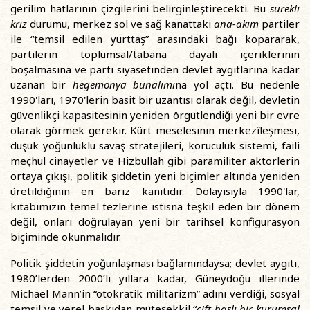
gerilim hatlarının çizgilerini belirginleştirecekti. Bu
sürekli
kriz
durumu, merkez sol ve sağ kanattaki
ana-akım
partiler
ile “temsil edilen yurttaş” arasındaki bağı kopararak,
partilerin toplumsal/tabana dayalı içeriklerinin
boşalmasına ve parti siyasetinden devlet aygıtlarına kadar
uzanan bir
hegemonya bunalımı
na yol açtı. Bu nedenle
1990'ları, 1970'lerin basit bir uzantısı olarak değil, devletin
güvenlikçi kapasitesinin yeniden örgütlendiği yeni bir evre
olarak görmek gerekir. Kürt meselesinin merkezîleşmesi,
düşük yoğunluklu savaş stratejileri, koruculuk sistemi, faili
meçhul cinayetler ve Hizbullah gibi paramiliter aktörlerin
ortaya çıkışı, politik şiddetin yeni biçimler altında yeniden
üretildiğinin en bariz kanıtıdır. Dolayısıyla 1990'lar,
kitabımızın temel tezlerine istisna teşkil eden bir dönem
değil, onları doğrulayan yeni bir tarihsel konfigürasyon
biçiminde okunmalıdır.
Politik şiddetin yoğunlaşması bağlamındaysa; devlet aygıtı,
1980’lerden 2000’li yıllara kadar, Güneydoğu illerinde
Michael Mann’in “otokratik militarizm” adını verdiği, sosyal
temsil ve yerel baskıdan müteşekkil “
çift başlı bir kurumsal