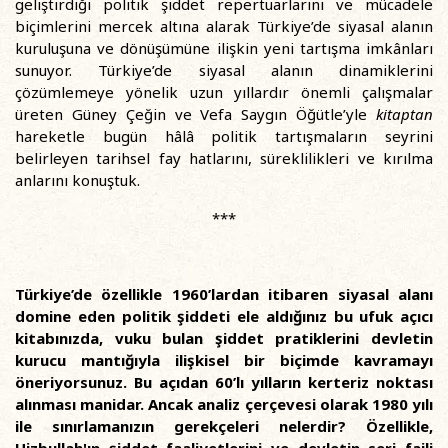
geliştirdiği politik şiddet repertuarlarını ve mücadele
biçimlerini mercek altına alarak Türkiye’de siyasal alanın
kuruluşuna ve dönüşümüne ilişkin yeni tartışma imkânları
sunuyor. Türkiye’de siyasal alanın dinamiklerini
çözümlemeye yönelik uzun yıllardır önemli çalışmalar
üreten Güney Çeğin ve Vefa Saygın Öğütle’yle
kitaptan
hareketle bugün hâlâ politik tartışmaların seyrini
belirleyen tarihsel fay hatlarını, süreklilikleri ve kırılma
anlarını konuştuk.
***
Türkiye’de özellikle 1960’lardan itibaren siyasal alanı
domine eden politik şiddeti ele aldığınız bu ufuk açıcı
kitabınızda, vuku bulan şiddet pratiklerini devletin
kurucu mantığıyla ilişkisel bir biçimde kavramayı
öneriyorsunuz. Bu açıdan 60’lı yılların kerteriz noktası
alınması manidar. Ancak analiz çerçevesi olarak 1980 yılı
ile sınırlamanızın gerekçeleri nelerdir? Özellikle,
Hizbullah'ın şiddet faaliyetlerini ve devletin seri faili