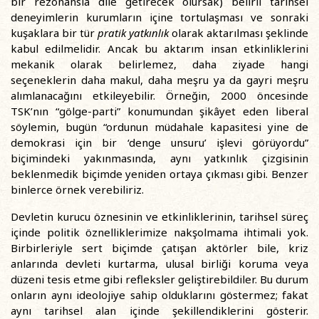
bir rezonansla dile getirecek olursak) belirli tarihsel
deneyimlerin kurumların içine tortulaşması ve sonraki
kuşaklara bir tür
pratik yatkınlık
olarak aktarılması şeklinde
kabul edilmelidir. Ancak bu aktarım insan etkinliklerini
mekanik olarak belirlemez, daha ziyade hangi
seçeneklerin daha makul, daha meşru ya da gayri meşru
alımlanacağını etkileyebilir. Örneğin, 2000 öncesinde
TSK’nın “gölge-parti” konumundan şikâyet eden liberal
söylemin, bugün “ordunun müdahale kapasitesi yine de
demokrasi için bir ‘denge unsuru’ işlevi görüyordu”
biçimindeki yakınmasında, aynı yatkınlık çizgisinin
beklenmedik biçimde yeniden ortaya çıkması gibi. Benzer
binlerce örnek verebiliriz.
Devletin kurucu öznesinin ve etkinliklerinin, tarihsel süreç
içinde politik öznelliklerimize nakşolmama ihtimali yok.
Birbirleriyle sert biçimde çatışan aktörler bile, kriz
anlarında devleti kurtarma, ulusal birliği koruma veya
düzeni tesis etme gibi refleksler geliştirebildiler. Bu durum
onların aynı ideolojiye sahip olduklarını göstermez; fakat
aynı tarihsel alan içinde şekillendiklerini gösterir.