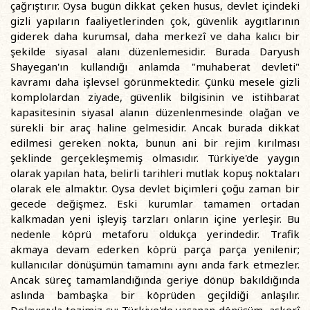
çağrıştırır. Oysa bugün dikkat çeken husus, devlet içindeki
gizli yapıların faaliyetlerinden çok, güvenlik aygıtlarının
giderek daha kurumsal, daha merkezî ve daha kalıcı bir
şekilde siyasal alanı düzenlemesidir. Burada Daryush
Shayegan'ın kullandığı anlamda "muhaberat devleti"
kavramı daha işlevsel görünmektedir. Çünkü mesele gizli
komplolardan ziyade, güvenlik bilgisinin ve istihbarat
kapasitesinin siyasal alanın düzenlenmesinde olağan ve
sürekli bir araç haline gelmesidir. Ancak burada dikkat
edilmesi gereken nokta, bunun ani bir rejim kırılması
şeklinde gerçekleşmemiş olmasıdır. Türkiye'de yaygın
olarak yapılan hata, belirli tarihleri mutlak kopuş noktaları
olarak ele almaktır. Oysa devlet biçimleri çoğu zaman bir
gecede değişmez. Eski kurumlar tamamen ortadan
kalkmadan yeni işleyiş tarzları onların içine yerleşir. Bu
nedenle köprü metaforu oldukça yerindedir. Trafik
akmaya devam ederken köprü parça parça yenilenir;
kullanıcılar dönüşümün tamamını aynı anda fark etmezler.
Ancak süreç tamamlandığında geriye dönüp bakıldığında
aslında bambaşka bir köprüden geçildiği anlaşılır.
Dolayısıyla tezimiz şu: Türkiye'de yaşanan dönüşüm, askerî