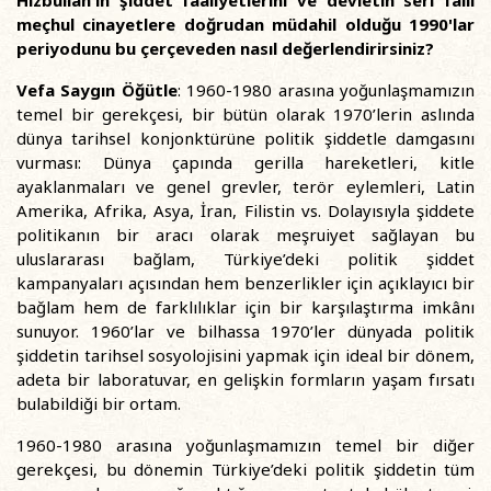
meçhul cinayetlere doğrudan müdahil olduğu 1990'lar
periyodunu bu çerçeveden nasıl değerlendirirsiniz?
Vefa Saygın Öğütle
: 1960-1980 arasına yoğunlaşmamızın
temel bir gerekçesi, bir bütün olarak 1970’lerin aslında
dünya tarihsel konjonktürüne politik şiddetle damgasını
vurması: Dünya çapında gerilla hareketleri, kitle
ayaklanmaları ve genel grevler, terör eylemleri, Latin
Amerika, Afrika, Asya, İran, Filistin vs. Dolayısıyla şiddete
politikanın bir aracı olarak meşruiyet sağlayan bu
uluslararası bağlam, Türkiye’deki politik şiddet
kampanyaları açısından hem benzerlikler için açıklayıcı bir
bağlam hem de farklılıklar için bir karşılaştırma imkânı
sunuyor. 1960’lar ve bilhassa 1970’ler dünyada politik
şiddetin tarihsel sosyolojisini yapmak için ideal bir dönem,
adeta bir laboratuvar, en gelişkin formların yaşam fırsatı
bulabildiği bir ortam.
1960-1980 arasına yoğunlaşmamızın temel bir diğer
gerekçesi, bu dönemin Türkiye’deki politik şiddetin tüm