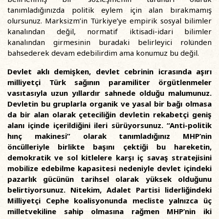
tanımladığınızda politik eylem için alan bırakmamış
olursunuz. Marksizm’in Türkiye’ye empirik sosyal bilimler
kanalından değil, normatif iktisadi-idari bilimler
kanalından girmesinin buradaki belirleyici rolünden
bahsederek devam edebilirdim ama konumuz bu değil.
Devlet aklı demişken, devlet cebrinin icrasında aşırı
milliyetçi Türk sağının paramiliter örgütlenmeler
vasıtasıyla uzun yıllardır sahnede olduğu malumunuz.
Devletin bu gruplarla organik ve yasal bir bağı olmasa
da bir alan olarak çeteciliğin devletin rekabetçi geniş
alanı içinde içerildiğini ileri sürüyorsunuz. “Anti-politik
hınç makinesi” olarak tanımladığınız MHP’nin
öncülleriyle birlikte başını çektiği bu hareketin,
demokratik ve sol kitlelere karşı iç savaş stratejisini
mobilize edebilme kapasitesi nedeniyle devlet içindeki
pazarlık gücünün tarihsel olarak yüksek olduğunu
belirtiyorsunuz. Nitekim, Adalet Partisi liderliğindeki
Milliyetçi Cephe koalisyonunda mecliste yalnızca üç
milletvekiline sahip olmasına rağmen MHP’nin iki