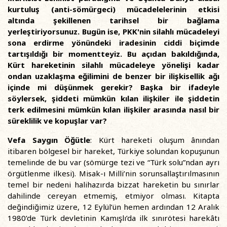
kurtuluş (anti-sömürgeci) mücadelelerinin etkisi
altında şekillenen tarihsel bir bağlama
yerleştiriyorsunuz. Bugün ise, PKK'nin silahlı mücadeleyi
sona erdirme yönündeki iradesinin ciddi biçimde
tartışıldığı bir momentteyiz. Bu açıdan bakıldığında,
Kürt hareketinin silahlı mücadeleye yönelişi kadar
ondan uzaklaşma eğilimini de benzer bir ilişkisellik ağı
içinde mi düşünmek gerekir? Başka bir ifadeyle
söylersek, şiddeti mümkün kılan ilişkiler ile şiddetin
terk edilmesini mümkün kılan ilişkiler arasında nasıl bir
süreklilik ve kopuşlar var?
Vefa Saygın Öğütle
: Kürt hareketi oluşum ânından
itibaren bölgesel bir hareket, Türkiye solundan kopuşunun
temelinde de bu var (sömürge tezi ve “Türk solu”ndan ayrı
örgütlenme ilkesi). Misak-ı Milli’nin sorunsallaştırılmasının
temel bir nedeni halihazırda bizzat hareketin bu sınırlar
dahilinde cereyan etmemiş, etmiyor olması. Kitapta
değindiğimiz üzere, 12 Eylül’ün hemen ardından 12 Aralık
1980’de Türk devletinin Kamışlı’da ilk sınırötesi harekâtı