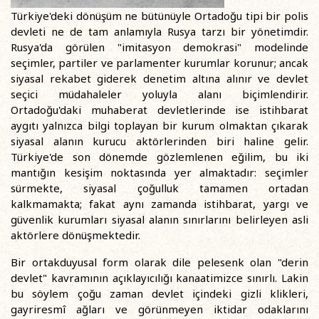
Türkiye'deki dönüşüm ne bütünüyle Ortadoğu tipi bir polis
devleti ne de tam anlamıyla Rusya tarzı bir yönetimdir.
Rusya'da görülen "imitasyon demokrasi" modelinde
seçimler, partiler ve parlamenter kurumlar korunur; ancak
siyasal rekabet giderek denetim altına alınır ve devlet
seçici müdahaleler yoluyla alanı biçimlendirir.
Ortadoğu'daki muhaberat devletlerinde ise istihbarat
aygıtı yalnızca bilgi toplayan bir kurum olmaktan çıkarak
siyasal alanın kurucu aktörlerinden biri haline gelir.
Türkiye'de son dönemde gözlemlenen eğilim, bu iki
mantığın kesişim noktasında yer almaktadır: seçimler
sürmekte, siyasal çoğulluk tamamen ortadan
kalkmamakta; fakat aynı zamanda istihbarat, yargı ve
güvenlik kurumları siyasal alanın sınırlarını belirleyen asli
aktörlere dönüşmektedir.
Bir ortakduyusal form olarak dile pelesenk olan "derin
devlet" kavramının açıklayıcılığı kanaatimizce sınırlı. Lakin
bu söylem çoğu zaman devlet içindeki gizli klikleri,
gayriresmî ağları ve görünmeyen iktidar odaklarını