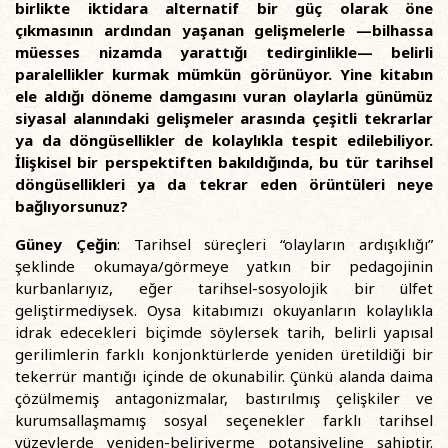
birlikte iktidara alternatif bir güç olarak öne
çıkmasının ardından yaşanan gelişmelerle —bilhassa
müesses nizamda yarattığı tedirginlikle— belirli
paralellikler kurmak mümkün görünüyor. Yine kitabın
ele aldığı döneme damgasını vuran olaylarla günümüz
siyasal alanındaki gelişmeler arasında çeşitli tekrarlar
ya da döngüsellikler de kolaylıkla tespit edilebiliyor.
İlişkisel bir perspektiften bakıldığında, bu tür tarihsel
döngüsellikleri ya da tekrar eden örüntüleri neye
bağlıyorsunuz?
Güney Çeğin
: Tarihsel süreçleri “olayların ardışıklığı”
şeklinde okumaya/görmeye yatkın bir pedagojinin
kurbanlarıyız, eğer tarihsel-sosyolojik bir ülfet
geliştirmediysek. Oysa kitabımızı okuyanların kolaylıkla
idrak edecekleri biçimde söylersek tarih, belirli yapısal
gerilimlerin farklı konjonktürlerde yeniden üretildiği bir
tekerrür mantığı içinde de okunabilir. Çünkü alanda daima
çözülmemiş antagonizmalar, bastırılmış çelişkiler ve
kurumsallaşmamış sosyal seçenekler farklı tarihsel
yüzeylerde yeniden-beliriverme potansiyeline sahiptir.