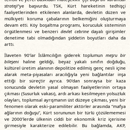
strateji
”ye başvurdu. TSK, Kürt hareketinin tedhişçi
faaliyetlerinden etkilenen alanlarda, devletin düzen ve
mülkiyeti koruma çabalarının belkemiğini oluşturmaya
devam etti. Köy boşaltma programı, koruculuk sisteminin
örgütlenmesi ve benzeri
devlet cebrine
dayalı girişimler
denetime tabi olmadığından şiddetin boyutları daha da
arttı.
İlaveten 90’lar İslâmcılığın giderek toplumun
meşru bir
bileşeni
haline geldiği, beyaz yakalı sınıfın doğduğu,
kültürel üretim alanının depolitize edilmiş genç nesli içine
alarak meta-piyasaları aracılığıyla yeni bağlantılar inşa
ettiği bir süreçtir ayrıca. 90’dan sonraysa bir kaza
sonucunda devletin yasal olmayan faaliyetlerinin ortaya
çıkması (Susurluk vakası), ardı arkası kesilmeyen yolsuzluk
olayları, toplumsal ayrışmanın üst düzeye çıkması, yeni bir
fenomen olarak eski-paramiliter aktörler arasında “mafya
ağlarının doğuşu”, Kürt sorununun bir türlü çözülememesi
ve 2000’lerde ülkenin ciddi bir ekonomik kriz içerisine
girmesiyle karakterize edilebilir. Bu bağlamda, AKP,