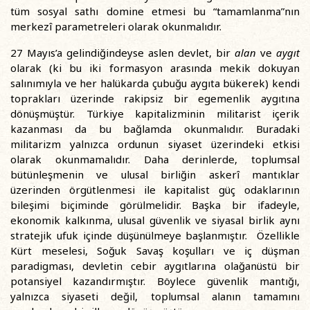
tüm sosyal sathı domine etmesi bu “tamamlanma”nın
merkezî parametreleri olarak okunmalıdır.
27 Mayıs’a gelindiğindeyse aslen devlet, bir
alan
ve
aygıt
olarak (ki bu iki formasyon arasında mekik dokuyan
salınımıyla ve her halükarda çubuğu aygıta bükerek) kendi
toprakları üzerinde rakipsiz bir egemenlik aygıtına
dönüşmüştür. Türkiye kapitalizminin militarist içerik
kazanması da bu bağlamda okunmalıdır. Buradaki
militarizm yalnızca ordunun siyaset üzerindeki etkisi
olarak okunmamalıdır. Daha derinlerde, toplumsal
bütünleşmenin ve ulusal birliğin askerî mantıklar
üzerinden örgütlenmesi ile kapitalist güç odaklarının
bileşimi biçiminde görülmelidir. Başka bir ifadeyle,
ekonomik kalkınma, ulusal güvenlik ve siyasal birlik aynı
stratejik ufuk içinde düşünülmeye başlanmıştır. Özellikle
Kürt meselesi, Soğuk Savaş koşulları ve iç düşman
paradigması, devletin cebir aygıtlarına olağanüstü bir
potansiyel kazandırmıştır. Böylece güvenlik mantığı,
yalnızca siyaseti değil, toplumsal alanın tamamını