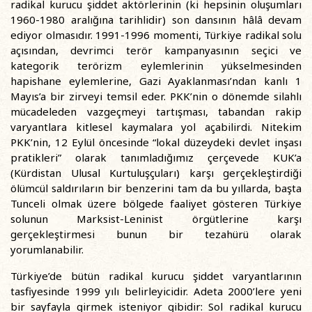
radikal kurucu şiddet aktörlerinin (ki hepsinin oluşumları
1960-1980 aralığına tarihlidir) son dansının hâlâ devam
ediyor olmasıdır. 1991-1996 momenti, Türkiye radikal solu
açısından, devrimci terör kampanyasının seçici ve
kategorik terörizm eylemlerinin yükselmesinden
hapishane eylemlerine, Gazi Ayaklanması’ndan kanlı 1
Mayıs’a bir zirveyi temsil eder. PKK’nin o dönemde silahlı
mücadeleden vazgeçmeyi tartışması, tabandan rakip
varyantlara kitlesel kaymalara yol açabilirdi. Nitekim
PKK’nin, 12 Eylül öncesinde “lokal düzeydeki devlet inşası
pratikleri” olarak tanımladığımız çerçevede KUK’a
(Kürdistan Ulusal Kurtuluşçuları) karşı gerçekleştirdiği
ölümcül saldırıların bir benzerini tam da bu yıllarda, başta
Tunceli olmak üzere bölgede faaliyet gösteren Türkiye
solunun Marksist-Leninist örgütlerine karşı
gerçekleştirmesi bunun bir tezahürü olarak
yorumlanabilir.
Türkiye’de bütün radikal kurucu şiddet varyantlarının
tasfiyesinde 1999 yılı belirleyicidir. Adeta 2000’lere yeni
bir sayfayla girmek isteniyor gibidir: Sol radikal kurucu