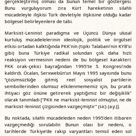
gerçekleştirmiş olması da bunun temel bir göstergesi.
Bunu vurguluyorum zira Kürt hareketinin silahlı
mücadeleyle ilişkisi Türk devletiyle ilişkisine olduğu kadar
bölgesel belirleyenlere de tabi.
Marksist-Leninist paradigma ve Üçüncü Dünya ulusal
kurtuluş mücadelelerinin ideolojik, politik ve örgütsel
etkisi ortadan kalktığında PKK’nin (tıpkı Talabani’nin KYB’si
gibi) buna Türkiye radikal solundan çok daha hızlı
reaksiyon vermesinin nedeni de bu bölgesel karakteri:
PKK orak-çekici bayrağından 1995’te 5. Kongresi’nde
kaldırdı. Öcalan, Serxwebûn’un Mayıs 1995 sayısında bunu
“çözümsüzlüğe gitmiş reel sosyalist partilerin
sembollerinden olumsuz etkilenmememiz için, bu pratik
ihtiyacı göz önüne getirerek yaptığımız bir değişiklik”
olarak tanımladı [“PKK ne marksist-leninist olmuştur, ne de
marksist-leninist çizgisinden vazgeçmiştir” (sic) (a.y.)].
Bu noktada, silahlı mücadeleden neden 1995’den itibaren
vazgeçmediği sorulabilir. Bunun olası bir nedeni, o
tarihlerde Türkiye’de rakip varyantları temsil eden sol