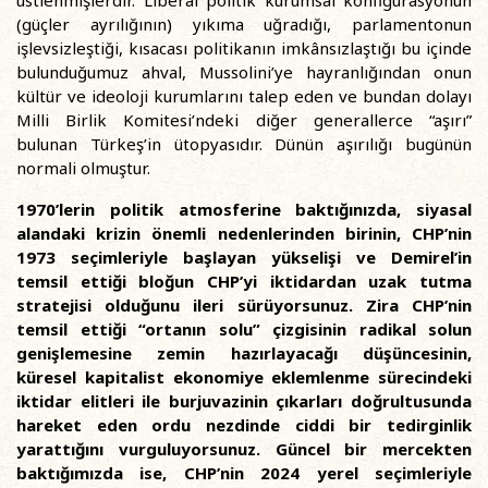
(güçler ayrılığının) yıkıma uğradığı, parlamentonun
işlevsizleştiği, kısacası politikanın imkânsızlaştığı bu içinde
bulunduğumuz ahval, Mussolini’ye hayranlığından onun
kültür ve ideoloji kurumlarını talep eden ve bundan dolayı
Milli Birlik Komitesi’ndeki diğer generallerce “aşırı”
bulunan Türkeş’in ütopyasıdır. Dünün aşırılığı bugünün
normali olmuştur.
1970’lerin politik atmosferine baktığınızda, siyasal
alandaki krizin önemli nedenlerinden birinin, CHP’nin
1973 seçimleriyle başlayan yükselişi ve Demirel’in
temsil ettiği bloğun CHP’yi iktidardan uzak tutma
stratejisi olduğunu ileri sürüyorsunuz. Zira CHP’nin
temsil ettiği “ortanın solu” çizgisinin radikal solun
genişlemesine zemin hazırlayacağı düşüncesinin,
küresel kapitalist ekonomiye eklemlenme sürecindeki
iktidar elitleri ile burjuvazinin çıkarları doğrultusunda
hareket eden ordu nezdinde ciddi bir tedirginlik
yarattığını vurguluyorsunuz. Güncel bir mercekten
baktığımızda ise, CHP’nin 2024 yerel seçimleriyle