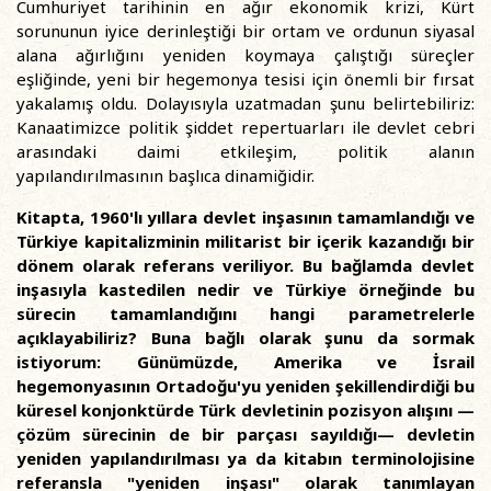
Cumhuriyet tarihinin en ağır ekonomik krizi, Kürt
sorununun iyice derinleştiği bir ortam ve ordunun siyasal
alana ağırlığını yeniden koymaya çalıştığı süreçler
eşliğinde, yeni bir hegemonya tesisi için önemli bir fırsat
yakalamış oldu. Dolayısıyla uzatmadan şunu belirtebiliriz:
Kanaatimizce politik şiddet repertuarları ile devlet cebri
arasındaki daimi etkileşim, politik alanın
yapılandırılmasının başlıca dinamiğidir.
Kitapta, 1960'lı yıllara devlet inşasının tamamlandığı ve
Türkiye kapitalizminin militarist bir içerik kazandığı bir
dönem olarak referans veriliyor. Bu bağlamda devlet
inşasıyla kastedilen nedir ve Türkiye örneğinde bu
sürecin tamamlandığını hangi parametrelerle
açıklayabiliriz? Buna bağlı olarak şunu da sormak
istiyorum: Günümüzde, Amerika ve İsrail
hegemonyasının Ortadoğu'yu yeniden şekillendirdiği bu
küresel konjonktürde Türk devletinin pozisyon alışını —
çözüm sürecinin de bir parçası sayıldığı— devletin
yeniden yapılandırılması ya da kitabın terminolojisine
referansla "yeniden inşası" olarak tanımlayan