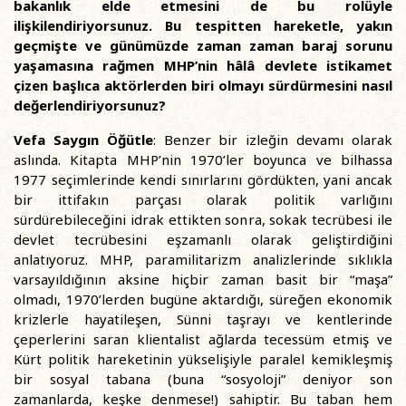
bakanlık elde etmesini de bu rolüyle
ilişkilendiriyorsunuz. Bu tespitten hareketle, yakın
geçmişte ve günümüzde zaman zaman baraj sorunu
yaşamasına rağmen MHP’nin hâlâ devlete istikamet
çizen başlıca aktörlerden biri olmayı sürdürmesini nasıl
değerlendiriyorsunuz?
Vefa Saygın Öğütle
: Benzer bir izleğin devamı olarak
aslında. Kitapta MHP’nin 1970’ler boyunca ve bilhassa
1977 seçimlerinde kendi sınırlarını gördükten, yani ancak
bir ittifakın parçası olarak politik varlığını
sürdürebileceğini idrak ettikten sonra, sokak tecrübesi ile
devlet tecrübesini eşzamanlı olarak geliştirdiğini
anlatıyoruz. MHP, paramilitarizm analizlerinde sıklıkla
varsayıldığının aksine hiçbir zaman basit bir “maşa”
olmadı, 1970’lerden bugüne aktardığı, süreğen ekonomik
krizlerle hayatileşen, Sünni taşrayı ve kentlerinde
çeperlerini saran klientalist ağlarda tecessüm etmiş ve
Kürt politik hareketinin yükselişiyle paralel kemikleşmiş
bir sosyal tabana (buna “sosyoloji” deniyor son
zamanlarda, keşke denmese!) sahiptir. Bu taban hem