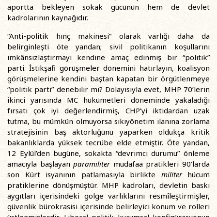
aportta bekleyen sokak gücünün hem de devlet
kadrolarının kaynağıdır.
“Anti-politik hınç makinesi” olarak varlığı daha da
belirginleşti öte yandan; sivil politikanın koşullarını
imkânsızlaştırmayı kendine amaç edinmiş bir “politik”
parti. İstikşafi görüşmeler dönemini hatırlayın, koalisyon
görüşmelerine kendini baştan kapatan bir örgütlenmeye
“politik parti” denebilir mi? Dolayısıyla evet, MHP 70’lerin
ikinci yarısında MC hükümetleri döneminde yakaladığı
fırsatı çok iyi değerlendirmiş, CHP’yi iktidardan uzak
tutma, bu mümkün olmuyorsa sıkıyönetim ilanına zorlama
stratejisinin baş aktörlüğünü yaparken oldukça kritik
bakanlıklarda yüksek tecrübe elde etmiştir. Öte yandan,
12 Eylül’den bugüne, sokakta “devrimci durumu” önleme
amacıyla başlayan
paramiliter
müdafaa pratikleri 90’larda
son Kürt isyanının patlamasıyla birlikte
militer
hücum
pratiklerine dönüşmüştür. MHP kadroları, devletin baskı
aygıtları içerisindeki gölge varlıklarını resmîleştirmişler,
güvenlik bürokrasisi içerisinde belirleyici konum ve rolleri
üstlenmişlerdir. Liberal politik kurumsal konfigürasyonun