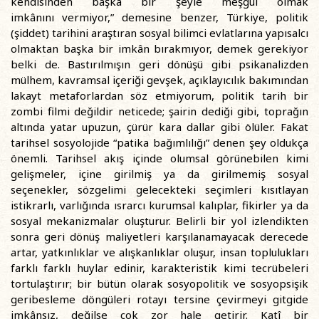
kendisinden başka bir şeyle meşgul olmak
imkânını vermiyor,” demesine benzer, Türkiye, politik
(şiddet) tarihini araştıran sosyal bilimci evlatlarına yapısalcı
olmaktan başka bir imkân bırakmıyor, demek gerekiyor
belki de. Bastırılmışın geri dönüşü gibi psikanalizden
mülhem, kavramsal içeriği gevşek, açıklayıcılık bakımından
lakayt metaforlardan söz etmiyorum, politik tarih bir
zombi filmi değildir neticede; şairin dediği gibi, toprağın
altında yatar upuzun, çürür kara dallar gibi ölüler. Fakat
tarihsel sosyolojide “patika bağımlılığı” denen şey oldukça
önemli. Tarihsel akış içinde olumsal görünebilen kimi
gelişmeler, içine girilmiş ya da girilmemiş sosyal
seçenekler, sözgelimi gelecekteki seçimleri kısıtlayan
istikrarlı, varlığında ısrarcı kurumsal kalıplar, fikirler ya da
sosyal mekanizmalar oluşturur. Belirli bir yol izlendikten
sonra geri dönüş maliyetleri karşılanamayacak derecede
artar, yatkınlıklar ve alışkanlıklar oluşur, insan toplulukları
farklı farklı huylar edinir, karakteristik kimi tecrübeleri
tortulaştırır; bir bütün olarak sosyopolitik ve sosyopsişik
geribesleme döngüleri rotayı tersine çevirmeyi gitgide
imkânsız, değilse çok zor hale getirir. Katî bir