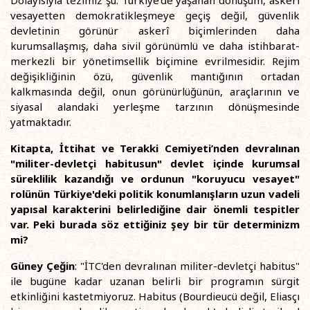
vesayetten demokratikleşmeye geçiş değil, güvenlik
devletinin görünür askerî biçimlerinden daha
kurumsallaşmış, daha sivil görünümlü ve daha istihbarat-
merkezli bir yönetimsellik biçimine evrilmesidir. Rejim
değişikliğinin özü, güvenlik mantığının ortadan
kalkmasında değil, onun görünürlüğünün, araçlarının ve
siyasal alandaki yerleşme tarzının dönüşmesinde
yatmaktadır.
Kitapta, İttihat ve Terakki Cemiyeti’nden devralınan
"militer-devletçi habitusun" devlet içinde kurumsal
süreklilik kazandığı ve ordunun "koruyucu vesayet"
rolünün Türkiye'deki politik konumlanışların uzun vadeli
yapısal karakterini belirlediğine dair önemli tespitler
var. Peki burada söz ettiğiniz şey bir tür determinizm
mi?
Güney Çeğin
: "İTC'den devralınan militer-devletçi habitus"
ile bugüne kadar uzanan belirli bir programın sürgit
etkinliğini kastetmiyoruz. Habitus (Bourdieucü değil, Eliasçı