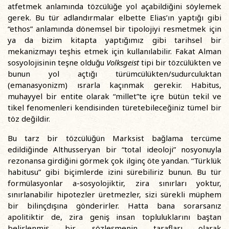
atfetmek anlamında tözcülüğe yol açabildiğini söylemek
gerek. Bu tür adlandırmalar elbette Elias’ın yaptığı gibi
“ethos” anlamında dönemsel bir tipolojiyi resmetmek için
ya da bizim kitapta yaptığımız gibi tarihsel bir
mekanizmayı teşhis etmek için kullanılabilir. Fakat Alman
sosyolojisinin teşne olduğu
Volksgeist
tipi bir tözcülükten ve
bunun yol açtığı türümcülükten/sudurculuktan
(emanasyonizm) ısrarla kaçınmak gerekir. Habitus,
muhayyel bir entite olarak “millet”te içre bütün tekil ve
tikel fenomenleri kendisinden türetebileceğiniz tümel bir
töz değildir.
Bu tarz bir tözcülüğün Marksist bağlama tercüme
edildiğinde Althusseryan bir “total ideoloji” nosyonuyla
rezonansa girdiğini görmek çok ilginç öte yandan. “Türklük
habitusu” gibi biçimlerde izini sürebiliriz bunun. Bu tür
formülasyonlar a-sosyolojiktir, zira sınırları yoktur,
sınırlanabilir hipotezler üretmezler, sizi sürekli müphem
bir bilinçdışına gönderirler. Hatta bana sorarsanız
apolitiktir de, zira geniş insan topluluklarını baştan
belirlenmiş bir sözleşmenin tarafları olarak