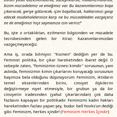
bizim mücadelemiz ve emeğimiz var. Bu kazanımlarımızı boşa
çıkaracak, geriye götürecek, içini boşaltacak, haklarımızı gasp
edecek müdahalelerinize karşı ne bu mücadeleden vazgeçeriz
ne de emeğimizi hiçe saymanıza izin veririz!
”
Bu, işte o ortaklıktan, ezilmenin bilgisinden ve mücadele
tecrübesinden gelen bir itiraz: Kazanımlarımızdan
vazgeçmeyeceğiz.
Ama iş, orada bitmiyor. “Kısmen” dediğim yer de bu.
Feminist politika, bir çıkar hareketinden ibaret değil. O
sebeple zaten, “feminizmin öznesi kimdir” sorusunun, yani
aslında, feminizmin kimin çıkarlarını koruyacağı sorusunun
başımıza bela olduğunu düşünüyorum. Feminizm, iktidarın
temel eksenlerinden birini, cinsiyet ilişkilerini
değiştirmeye niyet etmesiyle, bir grubun ya da bir
cinsiyetin iradesinden (yahut çıkarlarından) çok daha
fazlasını kapsayan bir politikadır. Feminizmi kadın hakları
hareketinden fazlası yapan şey, budur. bell hooks’un dediği
gibi: Feminizm, herkes içindir! (
Feminizm Herkes İçindir
)