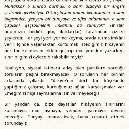
Muhakkak o sınırda durmak, o sınırı dışlayıcı bir engele
çevirmek gerekmiyor. O karşılaşma anının kendisinden, o sınır
bilgisinden, yepyeni bir dünyaya ve ufka atlamanın, o sınır
çizgisini geçebilmenin imkanını da sunuyor.”
Sınırlar,
hepimizin bildiği gibi, iktidar(lar) tarafından çizilen
şeylerdir. Her şeyi yerli yerine koyma, orada tutma imkânı
verir. İçinde yaşamaktan kurtulmak istediğimiz hikâyenin
her bir kelimesini elden geçirip onu yeniden yazarken,
sınır bilgimizi öylece bırakabilir miyiz?
Koalisyon, siyasal iktidara aday olan partilere sorduğu
soruların peşini bırakmayacak. O soruların her birinin
arkasında yıllardır Türkiye’nin dört bir köşesinde
yaptığımız çalışma, kurduğumuz ağlar, karşılaşmalar var.
Emeğimizi hiçe saymalarına izin vermeyeceğiz.
Bir yandan da, bize dayatılan hikâyenin sınırlarını
zorlamaya, onu aşmaya, yeniden yazmaya devam
edeceğiz. Dünyayı onaracaksak, buna cesaret etmek
zorundayız.