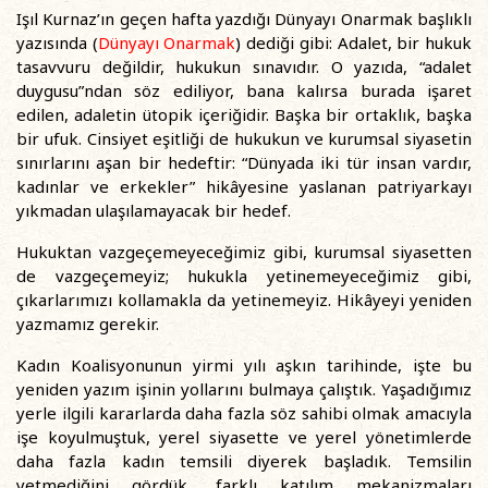
Işıl Kurnaz’ın geçen hafta yazdığı Dünyayı Onarmak başlıklı
yazısında (
Dünyayı Onarmak
) dediği gibi: Adalet, bir hukuk
tasavvuru değildir, hukukun sınavıdır. O yazıda, “adalet
duygusu”ndan söz ediliyor, bana kalırsa burada işaret
edilen, adaletin ütopik içeriğidir. Başka bir ortaklık, başka
bir ufuk. Cinsiyet eşitliği de hukukun ve kurumsal siyasetin
sınırlarını aşan bir hedeftir: “Dünyada iki tür insan vardır,
kadınlar ve erkekler” hikâyesine yaslanan patriyarkayı
yıkmadan ulaşılamayacak bir hedef.
Hukuktan vazgeçemeyeceğimiz gibi, kurumsal siyasetten
de vazgeçemeyiz; hukukla yetinemeyeceğimiz gibi,
çıkarlarımızı kollamakla da yetinemeyiz. Hikâyeyi yeniden
yazmamız gerekir.
Kadın Koalisyonunun yirmi yılı aşkın tarihinde, işte bu
yeniden yazım işinin yollarını bulmaya çalıştık. Yaşadığımız
yerle ilgili kararlarda daha fazla söz sahibi olmak amacıyla
işe koyulmuştuk, yerel siyasette ve yerel yönetimlerde
daha fazla kadın temsili diyerek başladık. Temsilin
yetmediğini gördük, farklı katılım mekanizmaları