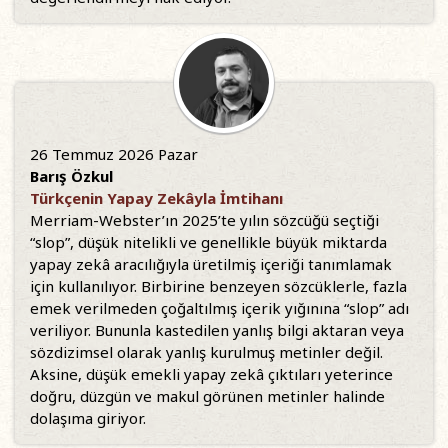
26 Temmuz 2026 Pazar
Barış Özkul
Türkçenin Yapay Zekâyla İmtihanı
Merriam-Webster’ın 2025’te yılın sözcüğü seçtiği
“slop”, düşük nitelikli ve genellikle büyük miktarda
yapay zekâ aracılığıyla üretilmiş içeriği tanımlamak
için kullanılıyor. Birbirine benzeyen sözcüklerle, fazla
emek verilmeden çoğaltılmış içerik yığınına “slop” adı
veriliyor. Bununla kastedilen yanlış bilgi aktaran veya
sözdizimsel olarak yanlış kurulmuş metinler değil.
Aksine, düşük emekli yapay zekâ çıktıları yeterince
doğru, düzgün ve makul görünen metinler halinde
dolaşıma giriyor.