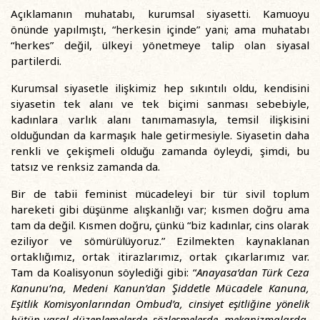
Açıklamanın muhatabı, kurumsal siyasetti. Kamuoyu
önünde yapılmıştı, “herkesin içinde” yani; ama muhatabı
“herkes” değil, ülkeyi yönetmeye talip olan siyasal
partilerdi.
Kurumsal siyasetle ilişkimiz hep sıkıntılı oldu, kendisini
siyasetin tek alanı ve tek biçimi sanması sebebiyle,
kadınlara varlık alanı tanımamasıyla, temsil ilişkisini
olduğundan da karmaşık hale getirmesiyle. Siyasetin daha
renkli ve çekişmeli olduğu zamanda öyleydi, şimdi, bu
tatsız ve renksiz zamanda da.
Bir de tabii feminist mücadeleyi bir tür sivil toplum
hareketi gibi düşünme alışkanlığı var; kısmen doğru ama
tam da değil. Kısmen doğru, çünkü “biz kadınlar, cins olarak
eziliyor ve sömürülüyoruz.” Ezilmekten kaynaklanan
ortaklığımız, ortak itirazlarımız, ortak çıkarlarımız var.
Tam da Koalisyonun söylediği gibi: “
Anayasa’dan Türk Ceza
Kanunu’na, Medeni Kanun’dan Şiddetle Mücadele Kanuna,
Eşitlik Komisyonlarından Ombud’a, cinsiyet eşitliğine yönelik
bütün yasal düzenlemelerde, sözleşmelerde, mekanizmalarda,