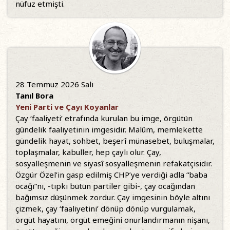
nüfuz etmişti.
28 Temmuz 2026 Salı
Tanıl Bora
Yeni Parti ve Çayı Koyanlar
Çay ‘faaliyeti’ etrafında kurulan bu imge, örgütün
gündelik faaliyetinin imgesidir. Malûm, memlekette
gündelik hayat, sohbet, beşerî münasebet, buluşmalar,
toplaşmalar, kabuller, hep çaylı olur. Çay,
sosyalleşmenin ve siyasî sosyalleşmenin refakatçisidir.
Özgür Özel’in gasp edilmiş CHP’ye verdiği adla “baba
ocağı”nı, -tıpkı bütün partiler gibi-, çay ocağından
bağımsız düşünmek zordur. Çay imgesinin böyle altını
çizmek, çay ‘faaliyetini’ dönüp dönüp vurgulamak,
örgüt hayatını, örgüt emeğini onurlandırmanın nişanı,