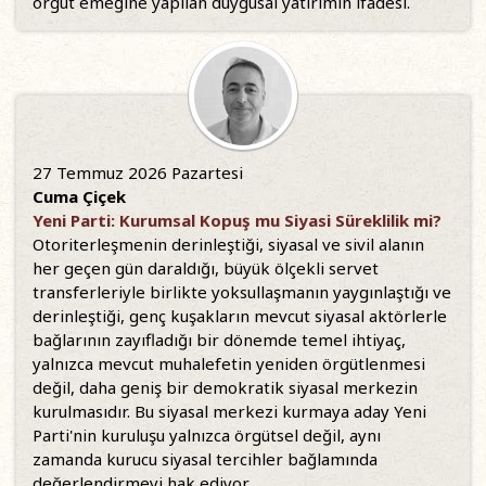
örgüt emeğine yapılan duygusal yatırımın ifadesi.
27 Temmuz 2026 Pazartesi
Cuma Çiçek
Yeni Parti: Kurumsal Kopuş mu Siyasi Süreklilik mi?
Otoriterleşmenin derinleştiği, siyasal ve sivil alanın
her geçen gün daraldığı, büyük ölçekli servet
transferleriyle birlikte yoksullaşmanın yaygınlaştığı ve
derinleştiği, genç kuşakların mevcut siyasal aktörlerle
bağlarının zayıfladığı bir dönemde temel ihtiyaç,
yalnızca mevcut muhalefetin yeniden örgütlenmesi
değil, daha geniş bir demokratik siyasal merkezin
kurulmasıdır. Bu siyasal merkezi kurmaya aday Yeni
Parti'nin kuruluşu yalnızca örgütsel değil, aynı
zamanda kurucu siyasal tercihler bağlamında
değerlendirmeyi hak ediyor.