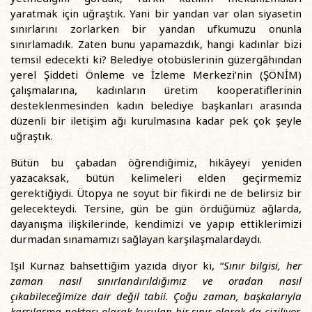
yaratmak için uğraştık. Yani bir yandan var olan siyasetin
sınırlarını zorlarken bir yandan ufkumuzu onunla
sınırlamadık. Zaten bunu yapamazdık, hangi kadınlar bizi
temsil edecekti ki? Belediye otobüslerinin güzergâhından
yerel Şiddeti Önleme ve İzleme Merkezi’nin (ŞÖNİM)
çalışmalarına, kadınların üretim kooperatiflerinin
desteklenmesinden kadın belediye başkanları arasında
düzenli bir iletişim ağı kurulmasına kadar pek çok şeyle
uğraştık.
Bütün bu çabadan öğrendiğimiz, hikâyeyi yeniden
yazacaksak, bütün kelimeleri elden geçirmemiz
gerektiğiydi. Ütopya ne soyut bir fikirdi ne de belirsiz bir
gelecekteydi. Tersine, gün be gün ördüğümüz ağlarda,
dayanışma ilişkilerinde, kendimizi ve yapıp ettiklerimizi
durmadan sınamamızı sağlayan karşılaşmalardaydı.
Işıl Kurnaz bahsettiğim yazıda diyor ki, “
Sınır bilgisi, her
zaman nasıl sınırlandırıldığımız ve oradan nasıl
çıkabileceğimize dair değil tabii. Çoğu zaman, başkalarıyla
karşılaşma noktası olarak kurulan bir sınır olarak da çiziliyor.