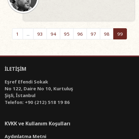
1
...
93
94
95
96
97
98
99
İLETİŞİM
Eşref Efendi Sokak
No 122, Daire No 10, Kurtuluş
Şişli, İstanbul
Telefon: +90 (212) 518 19 86
KVKK ve Kullanım Koşulları
Aydınlatma Metni