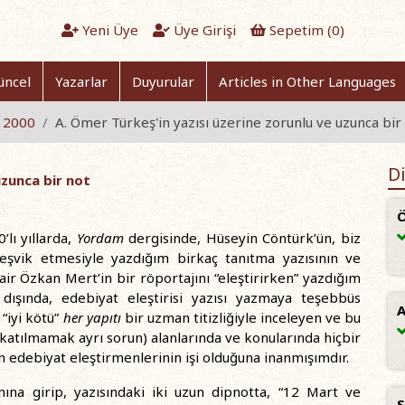
Yeni Üye
Üye Girişi
Sepetim (
0
)
üncel
Yazarlar
Duyurular
Articles in Other Languages
s 2000
A. Ömer Türkeş'in yazısı üzerine zorunlu ve uzunca bir
Di
uzunca bir not
Ö
lı yıllarda,
Yordam
dergisinde, Hüseyin Cöntürk’ün, biz
teşvik etmesiyle yazdığım birkaç tanıtma yazısının ve
şair Özkan Mert’in bir röportajını “eleştirirken” yazdığım
ışında, edebiyat eleştirisi yazısı yazmaya teşebbüs
A
“iyi kötü”
her yapıtı
bir uzman titizliğiyle inceleyen ve bu
atılmamak ayrı sorun) alanlarında ve konularında hiçbir
edebiyat eleştirmenlerinin işi olduğuna inanmışımdır.
ına girip, yazısındaki iki uzun dipnotta, “12 Mart ve
S