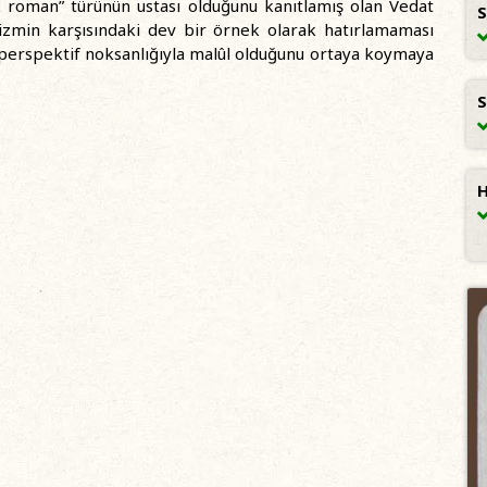
ik roman” türünün ustası olduğunu kanıtlamış olan Vedat
S
nizmin karşısındaki dev bir örnek olarak hatırlamaması
ve perspektif noksanlığıyla malûl olduğunu ortaya koymaya
S
H