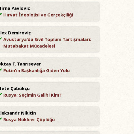
irna Pavlovic
Hırvat İdeolojisi ve Gerçekçiliği
lex Demiroviç
Avusturya'da Sivil Toplum Tartışmaları:
Mutabakat Mücadelesi
ktay F. Tanrısever
Putin'in Başkanlığa Giden Yolu
ete Çubukçu
Rusya: Seçimin Galibi Kim?
leksandr Nikitin
Rusya Nükleer Çöplüğü