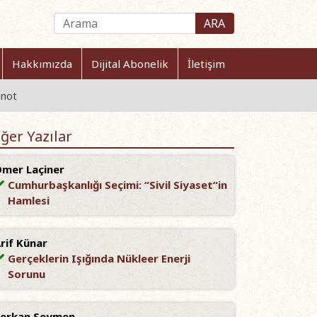
ARA
Hakkımızda
Dijital Abonelik
İletişim
 not
ğer Yazılar
mer Laçiner
Cumhurbaşkanlığı Seçimi: “Sivil Siyaset“in
Hamlesi
rif Künar
Gerçeklerin Işığında Nükleer Enerji
Sorunu
erkan Seymen