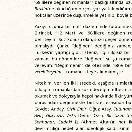
‘68’lilere değinen romanlar” başlığı altında, u
Birikim
’de okuduğum birçok yazıya takındığım t
noktalar üzerinde düşünmekle yetinip, böyle 
Yazıyı “uzunca bir not” düzleminde tutabilmek 
Birincisi, “12 Mart ve ‘68’lilere değinen
belirteyim. Söz konusu olan, sözü geçen dönem
olmalıydı. Çünkü “değinen” dediğiniz zaman
Türkeş’in yaptığı gibi, listeniz, ilgili ilgisiz
zaman, bu dönemlere “değinen” şu şu romanla
vereyim: “Değinmenin” de ötesinde, ‘68’e bir
Verebilseydim...
romanı listeye alınmamıştır.
Nitekim, verilen iki listedeki, aşağıda isiml
bildiğim romanlardan söz edeceğim elbette, 
okumak ve dolayısıyla hepsi hakkında fikir y
burasından değinmekle birlikte, esasında b
Cevdet Anday,
Gizli Emir
, Oğuz Atay,
Tutunam
Avuç Gökyüzü
,
Viski
, Demir Özlü
, Bir Uzun S
Sonbahar
,
Sudaki İz
(Ahmet Altan’ın her ik
devrimciliği hedef alan ideolojik saldırısın