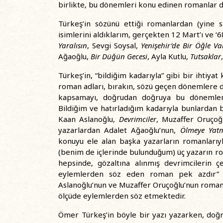
birlikte, bu dönemleri konu edinen romanlar de
Türkeş’in sözünü ettiği romanlardan (yine
isimlerini aldıklarım, gerçekten 12 Mart’ı ve ‘
Yaralısın
, Sevgi Soysal,
Yenişehir’de Bir Öğle Va
Ağaoğlu,
Bir Düğün Gecesi
, Ayla Kutlu,
Tutsaklar
Türkeş’in, “bildiğim kadarıyla” gibi bir ihtiy
roman adları, bırakın, sözü geçen dönemlere de
kapsamayı, doğrudan doğruya bu dönemler
Bildiğim ve hatırladığım kadarıyla bunlardan 
Kaan Aslanoğlu,
Devrimciler
, Muzaffer Oruçoğ
yazarlardan Adalet Ağaoğlu’nun,
Ölmeye Ya
konuyu ele alan başka yazarların romanlarıy
(benim de içlerinde bulunduğum) üç yazarın r
hepsinde, gözaltına alınmış devrimcilerin çe
eylemlerden söz eden roman pek azdır” y
Aslanoğlu’nun ve Muzaffer Oruçoğlu’nun roman
ölçüde eylemlerden söz etmektedir.
Ömer Türkeş’in böyle bir yazı yazarken, doğ