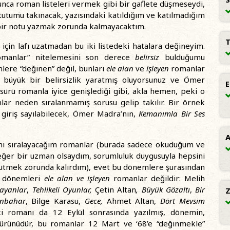
zunca roman listeleri vermek gibi bir gaflete düşmeseydi,
utumu takınacak, yazısındaki katıldığım ve katılmadığım
bir notu yazmak zorunda kalmayacaktım.
T
için lafı uzatmadan bu iki listedeki hatalara değineyim.
 romanlar” nitelemesini son derece
belirsiz
bulduğumu
lere “değinen” değil, bunları
ele alan
ve
işleyen
romanlar
, büyük bir belirsizlik yaratmış oluyorsunuz ve Ömer
E
 bir sürü romanla iyice genişlediği gibi, akla hemen, peki o
r neden sıralanmamış sorusu gelip takılır. Bir örnek
 giriş sayılabilecek, Ömer Madra’nın,
Kemanımla Bir Ses
A
erini sıralayacağım romanlar (burada sadece okuduğum ve
eğer bir uzman olsaydım, sorumluluk duygusuyla hepsini
ürütmek zorunda kalırdım), evet bu dönemlere şurasından
u dönemleri
ele alan
ve işleyen
romanlar değildir: Melih
ayanlar
,
Tehlikeli Oyunlar,
Çetin Altan
, Büyük Gözaltı
,
Bir
Z
onbahar
, Bilge Karasu,
Gece,
Ahmet Altan,
Dört Mevsim
i romanı da 12 Eylül sonrasında yazılmış, dönemin,
ın ürünüdür, bu romanlar 12 Mart ve ‘68’e “değinmekle”