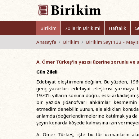
Birikim
70'lerin Birikimi
Haftalık
G
Anasayfa
Birikim
Birikim Sayı 133 - Mayı
A. Ömer Türkeş'in yazısı üzerine zorunlu ve 
Gün Zileli
Edebiyat eleştirmeni değilim. Bu yüzden, 1960’
genç yazarları edebiyat eleştirisi yazmaya 
19
7
0’li yılların sonuna doğru, eski arkadaşım 
bir yazıda Jidanofvari ahkâmlar kesmemin d
etmedim denebilir. Bunun, ele aldıkları konuda 
anlamda (değerlendirmelerine katılmak ya da k
şeyin kenarda köşede kalmasına izin vermeyen 
A. Ömer Türkeş, işte bu tür uzmanların alan