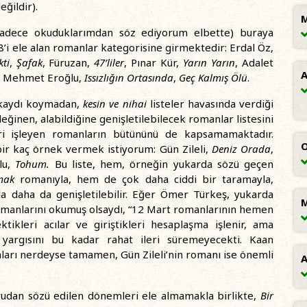
ğildir).
M
 sadece okuduklarımdan söz ediyorum elbette) buraya
68’i ele alan romanlar kategorisine girmektedir: Erdal Öz,
kti
,
Şafak
, Füruzan,
47’liler
, Pınar Kür,
Yarın Yarın
, Adalet
A
, Mehmet Eroğlu,
Issızlığın Ortasında
,
Geç Kalmış Ölü
.
at kaydı koymadan,
kesin ve nihai
listeler havasında verdiği
ğinen, alabildiğine genişletilebilecek romanlar listesini
i işleyen romanların bütününü de kapsamamaktadır.
O
bir kaç örnek vermek istiyorum: Gün Zileli,
Deniz Orada
,
lu,
Tohum.
Bu liste, hem, örneğin yukarda sözü geçen
tmak
romanıyla, hem de çok daha ciddi bir taramayla,
la daha da genişletilebilir. Eğer Ömer Türkeş, yukarda
M
omanlarını okumuş olsaydı, “12 Mart romanlarının hemen
ktikleri acılar ve giriştikleri hesaplaşma işlenir, ama
argısını bu kadar rahat ileri süremeyecekti. Kaan
ları nerdeyse tamamen, Gün Zileli’nin romanı ise önemli
A
rudan sözü edilen dönemleri ele almamakla birlikte,
Bir