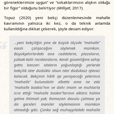
göreneklerimize uygun” ve “sokaklarımızın alışkın olduğu
bir figür” olduğunu belirtiyor (
Milliyet
, 2017).
Topuz (2020) yeni bekçi düzenlemesinde mahalle
kavramının yalnızca iki kez, o da teknik anlamda
kullanıldığına dikkat çekerek, şöyle devam ediyor:
…yeni bekçiliğin yine de büyük ölçüde “mahalle”
esaslı çalışacağını söylemek mümkün.
Büyükşehirlerdeki ana caddelerin, plazaların,
yüksek katlı rezidansların, kendi güvenliğine sahip
getto benzeri sitelerin yoğunlaştığı yerlerde
bekçilik ister düdüklü olsun ister düdüksüz işlevsiz
kalacak. Bekçinin hâlâ işe yarayacağı yeterince
“mahalle” bulunabilir elbette ama ne eski
“mahalle baskısı”nın ve dahi imam ve muhtarla
icra ettiği “mahalle baskın”larının aktörü haline
gelme ihtimali yok; Ramazan davulu çalması ya
da geceleri maniler söylemesinin mümkün
olmadığı gibi. Çünkü sağ muhayyiledeki mahalle