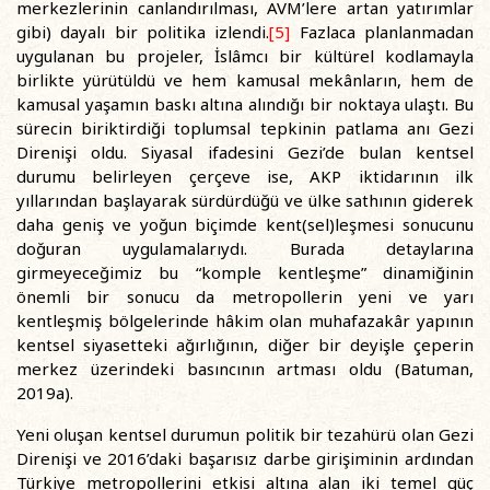
merkezlerinin canlandırılması, AVM’lere artan yatırımlar
gibi) dayalı bir politika izlendi.
[5]
Fazlaca planlanmadan
uygulanan bu projeler, İslâmcı bir kültürel kodlamayla
birlikte yürütüldü ve hem kamusal mekânların, hem de
kamusal yaşamın baskı altına alındığı bir noktaya ulaştı. Bu
sürecin biriktirdiği toplumsal tepkinin patlama anı Gezi
Direnişi oldu. Siyasal ifadesini Gezi’de bulan kentsel
durumu belirleyen çerçeve ise, AKP iktidarının ilk
yıllarından başlayarak sürdürdüğü ve ülke sathının giderek
daha geniş ve yoğun biçimde kent(sel)leşmesi sonucunu
doğuran uygulamalarıydı. Burada detaylarına
girmeyeceğimiz bu “komple kentleşme” dinamiğinin
önemli bir sonucu da metropollerin yeni ve yarı
kentleşmiş bölgelerinde hâkim olan muhafazakâr yapının
kentsel siyasetteki ağırlığının, diğer bir deyişle çeperin
merkez üzerindeki basıncının artması oldu (Batuman,
2019a).
Yeni oluşan kentsel durumun politik bir tezahürü olan Gezi
Direnişi ve 2016’daki başarısız darbe girişiminin ardından
Türkiye metropollerini etkisi altına alan iki temel güç