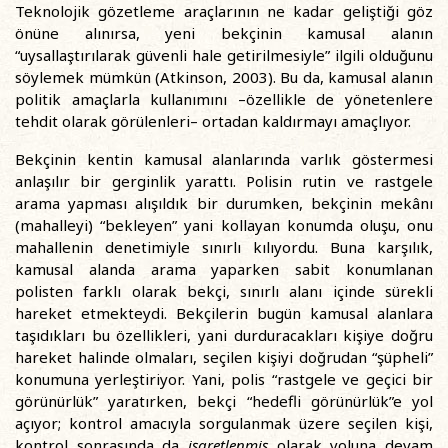
Teknolojik gözetleme araçlarının ne kadar geliştiği göz
önüne alınırsa, yeni bekçinin kamusal alanın
“uysallaştırılarak güvenli hale getirilmesiyle” ilgili olduğunu
söylemek mümkün (Atkinson, 2003). Bu da, kamusal alanın
politik amaçlarla kullanımını –özellikle de yönetenlere
tehdit olarak görülenleri– ortadan kaldırmayı amaçlıyor.
Bekçinin kentin kamusal alanlarında varlık göstermesi
anlaşılır bir gerginlik yarattı. Polisin rutin ve rastgele
arama yapması alışıldık bir durumken, bekçinin mekânı
(mahalleyi) “bekleyen” yani kollayan konumda oluşu, onu
mahallenin denetimiyle sınırlı kılıyordu. Buna karşılık,
kamusal alanda arama yaparken sabit konumlanan
polisten farklı olarak bekçi, sınırlı alanı içinde sürekli
hareket etmekteydi. Bekçilerin bugün kamusal alanlara
taşıdıkları bu özellikleri, yani durduracakları kişiye doğru
hareket halinde olmaları, seçilen kişiyi doğrudan “şüpheli”
konumuna yerleştiriyor. Yani, polis “rastgele ve geçici bir
görünürlük” yaratırken, bekçi “hedefli görünürlük”e yol
açıyor; kontrol amacıyla sorgulanmak üzere seçilen kişi,
kontrol sonrasında da
işaretlenmiş
olarak yoluna devam