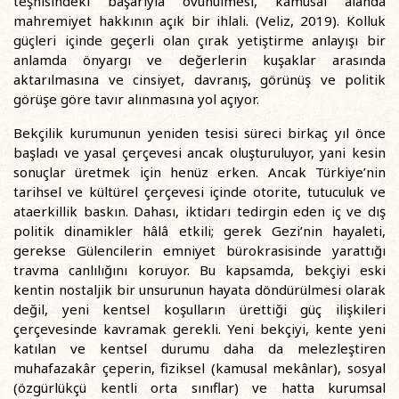
teşhisindeki başarıyla övünülmesi, kamusal alanda
mahremiyet hakkının açık bir ihlali. (Veliz, 2019). Kolluk
güçleri içinde geçerli olan çırak yetiştirme anlayışı bir
anlamda önyargı ve değerlerin kuşaklar arasında
aktarılmasına ve cinsiyet, davranış, görünüş ve politik
görüşe göre tavır alınmasına yol açıyor.
Bekçilik kurumunun yeniden tesisi süreci birkaç yıl önce
başladı ve yasal çerçevesi ancak oluşturuluyor, yani kesin
sonuçlar üretmek için henüz erken. Ancak Türkiye’nin
tarihsel ve kültürel çerçevesi içinde otorite, tutuculuk ve
ataerkillik baskın. Dahası, iktidarı tedirgin eden iç ve dış
politik dinamikler hâlâ etkili; gerek Gezi’nin hayaleti,
gerekse Gülencilerin emniyet bürokrasisinde yarattığı
travma canlılığını koruyor. Bu kapsamda, bekçiyi eski
kentin nostaljik bir unsurunun hayata döndürülmesi olarak
değil, yeni kentsel koşulların ürettiği güç ilişkileri
çerçevesinde kavramak gerekli. Yeni bekçiyi, kente yeni
katılan ve kentsel durumu daha da melezleştiren
muhafazakâr çeperin, fiziksel (kamusal mekânlar), sosyal
(özgürlükçü kentli orta sınıflar) ve hatta kurumsal