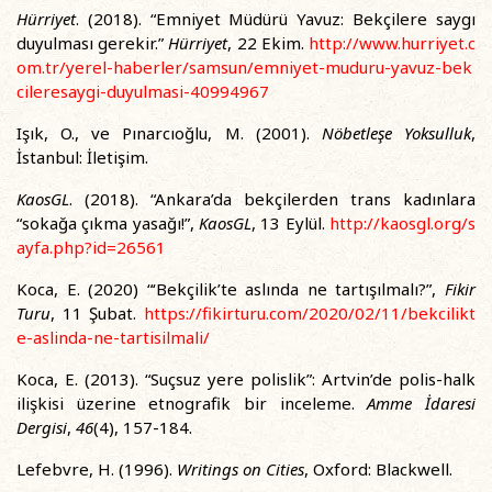
Hürriyet
. (2018). “Emniyet Müdürü Yavuz: Bekçilere saygı
duyulması gerekir.”
Hürriyet
, 22 Ekim.
http://www.hurriyet.c
om.tr/yerel-haberler/samsun/emniyet-muduru-yavuz-bek
cileresaygi-duyulmasi-40994967
Işık, O., ve Pınarcıoğlu, M. (2001).
Nöbetleşe Yoksulluk
,
İstanbul: İletişim.
KaosGL
. (2018). “Ankara’da bekçilerden trans kadınlara
“sokağa çıkma yasağı!”,
KaosGL
, 13 Eylül.
http://kaosgl.org/s
ayfa.php?id=26561
Koca, E. (2020) “‘Bekçilik’te aslında ne tartışılmalı?”,
Fikir
Turu
, 11 Şubat.
https://fikirturu.com/2020/02/11/bekcilikt
e-aslinda-ne-tartisilmali/
Koca, E. (2013). “Suçsuz yere polislik”: Artvin’de polis-halk
ilişkisi üzerine etnografik bir inceleme.
Amme İdaresi
Dergisi
,
46
(4), 157-184.
Lefebvre, H. (1996).
Writings on Cities
, Oxford: Blackwell.