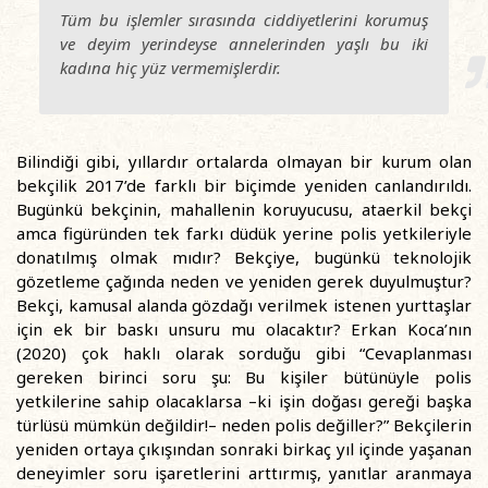
Tüm bu işlemler sırasında ciddiyetlerini korumuş
ve deyim yerindeyse annelerinden yaşlı bu iki
kadına hiç yüz vermemişlerdir.
Bilindiği gibi, yıllardır ortalarda olmayan bir kurum olan
bekçilik 2017’de farklı bir biçimde yeniden canlandırıldı.
Bugünkü bekçinin, mahallenin koruyucusu, ataerkil bekçi
amca figüründen tek farkı düdük yerine polis yetkileriyle
donatılmış olmak mıdır? Bekçiye, bugünkü teknolojik
gözetleme çağında neden ve yeniden gerek duyulmuştur?
Bekçi, kamusal alanda gözdağı verilmek istenen yurttaşlar
için ek bir baskı unsuru mu olacaktır? Erkan Koca’nın
(2020) çok haklı olarak sorduğu gibi “Cevaplanması
gereken birinci soru şu: Bu kişiler bütünüyle polis
yetkilerine sahip olacaklarsa –ki işin doğası gereği başka
türlüsü mümkün değildir!– neden polis değiller?” Bekçilerin
yeniden ortaya çıkışından sonraki birkaç yıl içinde yaşanan
deneyimler soru işaretlerini arttırmış, yanıtlar aranmaya