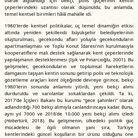
olarak algılandığı için bekçi, polis güçlerinin kentin
çeperlerindeki uzantısı olarak düşünüldü; bu anlamda,
temel kentsel birimleri hâlâ mahalle idi.
1980’lerde kentsel politikalar, üç temel dinamiğin etkisi
altında yeniden şekillendi: büyükşehir belediyelerinin
oluşturulması, gecekondu afları yoluyla gecekonduların
apartmanlaşması ve Toplu Konut İdaresi’nin kurulmasıyla
kooperatiflere mali destek sağlanarak kent çeperlerinde
yapılaşmanın desteklenmesi (Işık ve Pınarcıoğlu, 2001). Bu
gelişmeler, gecekonduların ve toplumsal hareketlerin
damgasını taşıyan kentin sonunu getirip polis ve teknolojik
gözetleme araçları kent ölçeğinde devreye girince, bekçi
1980’lerin sonunda anlamını yitirdi, yeni bekçi alımı
durduruldu ve varolanlar sokaklardan çekildi. Ta ki,
2017’de İçişleri Bakanı bu kurumu “gece şahinleri” olarak
adlandırdığı 700 bekçi alımıyla canlandırıncaya kadar. Bunu,
aynı yıl 7000 ve 2018’de 10.000 yeni bekçi alımı izledi
(
Habertürk
, 2018). Bu gelişmenin, ülkedeki politik güç
mücadelesi ile ilgili olmanın yanı sıra, Türkiye
kentlerindeki güncel koşulların bir ürünü olduğunu öne