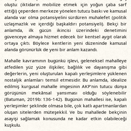
oluştu: (iktidarın mobilize etmek için yoğun çaba sarf
ettiği) çeperden merkeze yönelen tutucu baskı ve kamusal
alanda var olma potansiyelini sürdüren muhalefet (politik
uzlaşmazlık ve içerdiği başkaldırı potansiyeli). Bekçi bir
anlamda, ilk gücün ikincisi üzerindeki denetimini
güvenceye almaya hizmet edecek bir kentsel aygıt olarak
ortaya çıktı. Böylece kentlerin yeni düzeninde kamusal
alanda görünürlük de yeni bir anlam kazandı.
Mahalle kavramının bugünkü işlevi, geleneksel mahalleye
atfedilen yüz yüze ilişkiler, bağlılık ve dayanışma gibi
değerlerin, yeni oluşturulan kapalı yerleşimlere yüklenen
nostaljik anlamları temsil etmesidir. Bu anlamda, idealize
edilmiş kurgusal mahalle imgesinin AKP’nin tutucu dünya
görüşünün mekânsal yansıması olduğu söylenebilir
(Batuman, 2019b: 136-142). Bugünün mahallesi ise, kapalı
yerleşimler şeklinde olmasa bile, çok katlı apartmanlardan
oluşan sitelerden müteşekkil. Ve bu mahallede bekçinin
asayişi sağlamak konusunda ne kadar etkin olabileceği
kuşkulu.