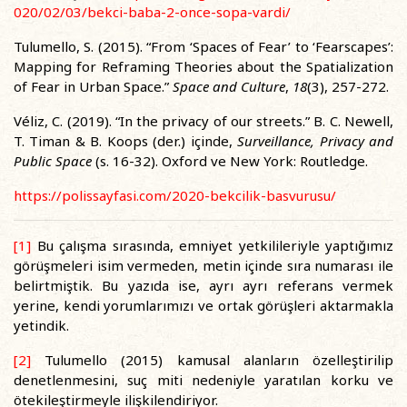
020/02/03/bekci-baba-2-once-sopa-vardi/
Tulumello, S. (2015). “From ‘Spaces of Fear’ to ‘Fearscapes’:
Mapping for Reframing Theories about the Spatialization
of Fear in Urban Space.”
Space and Culture
,
18
(3), 257-272.
Véliz, C. (2019). “In the privacy of our streets.” B. C. Newell,
T. Timan & B. Koops (der.) içinde,
Surveillance, Privacy and
Public Space
(s. 16-32). Oxford ve New York: Routledge.
https://polissayfasi.com/2020-bekcilik-basvurusu/
[1]
Bu çalışma sırasında, emniyet yetkilileriyle yaptığımız
görüşmeleri isim vermeden, metin içinde sıra numarası ile
belirtmiştik. Bu yazıda ise, ayrı ayrı referans vermek
yerine, kendi yorumlarımızı ve ortak görüşleri aktarmakla
yetindik.
[2]
Tulumello (2015) kamusal alanların özelleştirilip
denetlenmesini, suç miti nedeniyle yaratılan korku ve
ötekileştirmeyle ilişkilendiriyor.