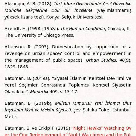
Aksungur, A. B. (2018).
Türk İdare Geleneğinde Yerel Güvenlik:
Mahalle Bekçilerine Dair Bir İnceleme
(yayımlanmamış
yüksek lisans tezi), Konya: Selçuk Üniversitesi.
Arendt, H. (1998. [1958]).
The Human Condition
, Chicago, IL:
The University of Chicago Press.
Atkinson, R. (2003). Domestication by cappuccino or a
revenge on urban space? Control and empowerment in
the management of public spaces.
Urban Studies
,
40
(9),
1829-1843.
Batuman, B. (2019a). “Siyasal İslam’ın Kentsel Devrimi ve
Yerel Seçimler Sonrasında Toplumcu Kentsel Siyasetin
Olanakları”.
Mimarlık
409, s. 13-17.
Batuman, B. (2019b).
Milletin Mimarisi: Yeni İslamcı Ulus
İnşasının Kent ve Mekân Siyaseti
. çev. Şahika Tokel, İstanbul:
Metis.
Batuman, B. ve Erkip F. (2019)
“Night Hawks” Watching Ov
er the City: Redeployment of Night Watchmen and the Poli