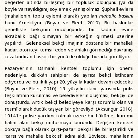
değerler altında birleşmiş bir topluluk olduğunu (ya da
böyle varsayıldığını) söylemek yanlış olmaz. Şüpheli evlere
(mahallenin toplu eylemi olarak) yapılan
mahalle baskını
bunu örnekliyor (Boyar ve Fleet, 2010). Bu baskınlar
genellikle bekçinin öncülüğünde, bir kadının evine
akrabalık bağı olmayan bir erkeğin girmesi üzerine
yapılırdı. Geleneksel bekçi imajının dostane bir mahalleli
kadar, otoriteyi temsil eden ve ahlaki görmediği davranışı
cezalandıran baskıcı bir yönü de olduğu burada görülüyor.
Pazaryerinin Osmanlı kentsel toplumu için önemi
nedeniyle, dükkân sahipleri de ayrıca bekçi istihdam
ediyordu ve bu ikili yapı 20. yüzyıla kadar devam edecekti
(Boyar ve Fleet, 2010). 19. yüzyılın ikinci yarısında polis
teşkilatının kurulması ve belediyelerin oluşması, bekçiyi de
dönüştürdü. Artık bekçi belediyeye karşı sorumlu olan ve
resmî olarak düdük taşıyan bir görevliydi (Aksungur, 2018).
1914’te polise yardımcı olmak üzere bir hükümet kurumu
halini alan bekçi üniformaya büründü. Değişen kentsel
dokuya bağlı olarak çarşı-pazar bekçisi ile birleştirildi ve
“çarşı ve mahalle bekçisi” adını aldı. Böylece, mahallenin