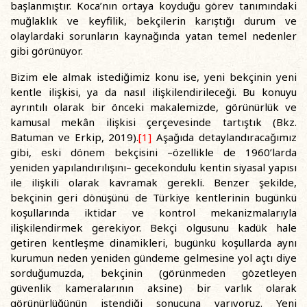
başlanmıştır. Koca’nın ortaya koyduğu görev tanımındaki
muğlaklık ve keyfilik, bekçilerin karıştığı durum ve
olaylardaki sorunların kaynağında yatan temel nedenler
gibi görünüyor.
Bizim ele almak istediğimiz konu ise, yeni bekçinin yeni
kentle ilişkisi, ya da nasıl ilişkilendirileceği. Bu konuyu
ayrıntılı olarak bir önceki makalemizde, görünürlük ve
kamusal mekân ilişkisi çerçevesinde tartıştık (Bkz.
Batuman ve Erkip, 2019).
[1]
Aşağıda detaylandıracağımız
gibi, eski dönem bekçisini –özellikle de 1960’larda
yeniden yapılandırılışını– gecekondulu kentin siyasal yapısı
ile ilişkili olarak kavramak gerekli. Benzer şekilde,
bekçinin geri dönüşünü de Türkiye kentlerinin bugünkü
koşullarında iktidar ve kontrol mekanizmalarıyla
ilişkilendirmek gerekiyor. Bekçi olgusunu kadük hale
getiren kentleşme dinamikleri, bugünkü koşullarda aynı
kurumun neden yeniden gündeme gelmesine yol açtı diye
sorduğumuzda, bekçinin (görünmeden gözetleyen
güvenlik kameralarının aksine) bir varlık olarak
görünürlüğünün istendiği sonucuna varıyoruz. Yeni