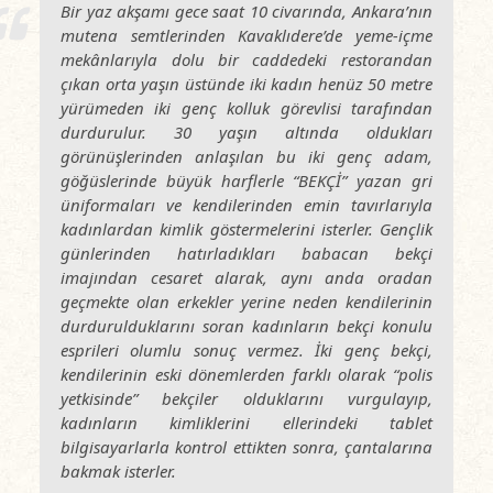
Bir yaz akşamı gece saat 10 civarında, Ankara’nın
mutena semtlerinden Kavaklıdere’de yeme-içme
mekânlarıyla dolu bir caddedeki restorandan
çıkan orta yaşın üstünde iki kadın henüz 50 metre
yürümeden iki genç kolluk görevlisi tarafından
durdurulur. 30 yaşın altında oldukları
görünüşlerinden anlaşılan bu iki genç adam,
göğüslerinde büyük harflerle “BEKÇİ” yazan gri
üniformaları ve kendilerinden emin tavırlarıyla
kadınlardan kimlik göstermelerini isterler. Gençlik
günlerinden hatırladıkları babacan bekçi
imajından cesaret alarak, aynı anda oradan
geçmekte olan erkekler yerine neden kendilerinin
durdurulduklarını soran kadınların bekçi konulu
esprileri olumlu sonuç vermez. İki genç bekçi,
kendilerinin eski dönemlerden farklı olarak “polis
yetkisinde” bekçiler olduklarını vurgulayıp,
kadınların kimliklerini ellerindeki tablet
bilgisayarlarla kontrol ettikten sonra, çantalarına
bakmak isterler.