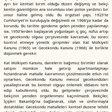
ayrı bir kentsel birim olduğu düzen değişmiş ve bekçi
kentin güvenliğinin ana sorumlusu olan polise yardımcı bir
unsur haline gelmiş oldu. Bu örgütsel yapı, 1923’te
Cumhuriyet’in kuruluşuyla değişmedi ve 1966’ya kadar da
korundu. Bu tarihte gündeme gelen yeniden yapılanmayı
ise, 1950’lerden başlayarak yoğunlaşan iç göç, nüfus artışı
ve gecekondu olgusu çerçevesinde kavramak; bu süreci
kontrol etmeye yönelik girişimler olan Kat Mülkiyeti
Kanunu (1965) ve Gecekondu Kanunu (1966) ile birlikte
düşünmek gerekir.
Kat Mülkiyeti Kanunu, dairelerin bağımsız birimler olarak
satışını mümkün hale getirip apartmanlaşmayı
hızlandırarak mahalle kavramının çözülmesinde etkin rol
oynarken, Gecekondu Kanunu mevcut gecekonduları
yasallaştırarak bu kentsel olguyu önlemek iddiasını terk
edip kabullenmiş oldu. Bu gelişmeler çerçevesinde
bekçinin yeniden örgütlenmesi kaçınılmazdı. Bekçiler,
İçişleri Bakanlığı’na bağlanarak, silah ve üniformayla
donatıldılar. Gecekondu mahalleleri kentsel düzene tehdit