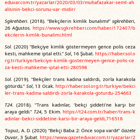
eduvar.com.tr/yazarlar/2020/03/03/muhafazakar-semt-ah
alisinin-bekci-sorunu-var-midir/
Sgkrehberi
. (2018). “Bekçilerin kimlik bunalımı!”
sgkrehberi
,
26 Ağustos.
https://www.sgkrehberi.com/haber/172407/b
ekcilerin-kimlik-bunalimi.html
Sol
. (2020) “Bekçiye kimlik göstermeyen gence polis ceza
kesti, mahkeme iptal etti.”
Sol
, 16 Şubat.
https://haber.sol.o
rg.tr/turkiye/bekciye-kimlik-gostermeyen-gence-polis-ce
za-kesti-mahkeme-iptal-etti-280598
Sol
. (2019). “Bekçiler trans kadına saldırdı, zorla karakola
götürdü.”
Sol
, 13 Ocak.
http://haber.sol.org.tr/turkiye/bekci
ler-trans-kadina-saldirdi-zorla-karakola-goturdu-254663
T24
. (2018). “Trans kadınlar, ‘bekçi şiddeti’ne karşı bir
araya geldi.”
T24
, 5 Ekim.
https://t24.com.tr/haber/trans-k
adinlar-bekci-siddetine-karsi-bir-araya-geldi,716518
Topuz, A. D. (2020) “Bekçi Baba 2: Önce sopa vardı!”
Gazete
Duvar
, 3 Şubat.
https://www.gazeteduvar.com.tr/yazarlar/2