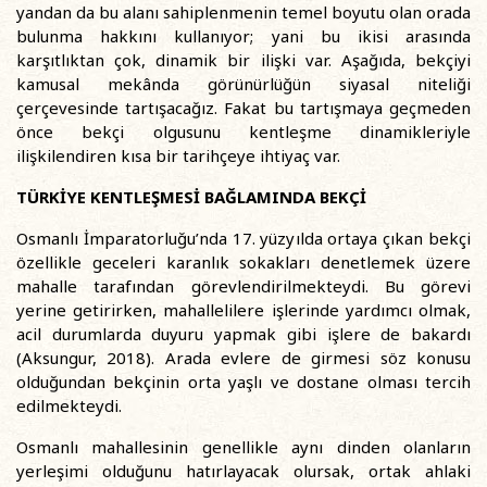
yandan da bu alanı sahiplenmenin temel boyutu olan orada
bulunma hakkını kullanıyor; yani bu ikisi arasında
karşıtlıktan çok, dinamik bir ilişki var. Aşağıda, bekçiyi
kamusal mekânda görünürlüğün siyasal niteliği
çerçevesinde tartışacağız. Fakat bu tartışmaya geçmeden
önce bekçi olgusunu kentleşme dinamikleriyle
ilişkilendiren kısa bir tarihçeye ihtiyaç var.
TÜRKİYE KENTLEŞMESİ BAĞLAMINDA BEKÇİ
Osmanlı İmparatorluğu’nda 17. yüzyılda ortaya çıkan bekçi
özellikle geceleri karanlık sokakları denetlemek üzere
mahalle tarafından görevlendirilmekteydi. Bu görevi
yerine getirirken, mahallelilere işlerinde yardımcı olmak,
acil durumlarda duyuru yapmak gibi işlere de bakardı
(Aksungur, 2018). Arada evlere de girmesi söz konusu
olduğundan bekçinin orta yaşlı ve dostane olması tercih
edilmekteydi.
Osmanlı mahallesinin genellikle aynı dinden olanların
yerleşimi olduğunu hatırlayacak olursak, ortak ahlaki