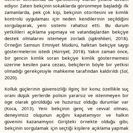
ediyor. Zaten bekçinin sokaklarda görünmeye başladığı ilk
zamanlarda, pek çok kişi, bekçinin otoritesini ve kimlik
kontrolü uygulaması için neden kendilerinin seçildiğini
sorgulayarak, yeni sistemi rahatsız etti. Bu durum
yetkilileri açıklama yapmaya ve vatandaşlardan bekçiye
destek olmalarını istemeye zorladı (
sgkrehberi
, 2018).
Örneğin Samsun Emniyet Müdürü, halktan bekçiye saygı
göstermelerini istedi (
Hürriyet
, 2018). Yakın zaman önce,
bir gencin kimlik soran bekçiye kimlik göstermemesi
üzerine kesilen para cezası, bekçilerin böyle bir yetkisi
olmadığı gerekçesiyle mahkeme tarafından kaldırıldı (
Sol
,
2020).
Kolluk güçlerinin güvensizliği ilginç bir konu; özellikle suç
oranı düşük yerlerde polisin yararsız ve istenmeyen bir
öge olarak görüldüğü ve huzursuz olduğu durumlar var
(Koca, 2013). Yeni bekçinin genç ve cevval olması,
deneyimsiz oluşunun açığını kapatamıyor ve halkın
güvenini kazanamıyor. Girişteki örnekte olduğu gibi,
bekçinin sorgulamak için seçtiği kişilere açıklama yapmak