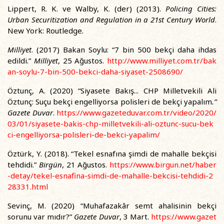
Lippert, R. K. ve Walby, K. (der) (2013).
Policing Cities:
Urban Securitization and Regulation in a 21st Century World
.
New York: Routledge.
Milliyet
. (2017) Bakan Soylu: “7 bin 500 bekçi daha ihdas
edildi.”
Milliyet
, 25 Ağustos.
http://www.milliyet.com.tr/bak
an-soylu-7-bin-500-bekci-daha-siyaset-2508690/
Öztunç, A. (2020) “Siyasete Bakış... CHP Milletvekili Ali
Öztunç: Suçu bekçi engelliyorsa polisleri de bekçi yapalım
.”
Gazete Duvar
.
https://www.gazeteduvar.com.tr/video/2020/
03/01/siyasete-bakis-chp-milletvekili-ali-oztunc-sucu-bek
ci-engelliyorsa-polisleri-de-bekci-yapalim/
Öztürk, Y. (2018). “Tekel esnafına şimdi de mahalle bekçisi
tehdidi.”
Birgün
, 21 Ağustos.
https://www.birgun.net/haber
-detay/tekel-esnafina-simdi-de-mahalle-bekcisi-tehdidi-2
28331.html
Sevinç, M. (2020) “Muhafazakâr semt ahalisinin bekçi
sorunu var mıdır?”
Gazete Duvar
, 3 Mart.
https://www.gazet