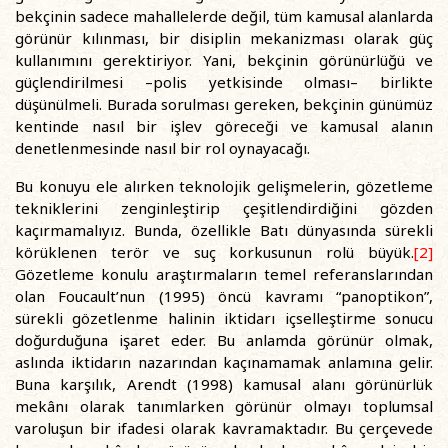
bekçinin sadece mahallelerde değil, tüm kamusal alanlarda
görünür kılınması, bir disiplin mekanizması olarak güç
kullanımını gerektiriyor. Yani, bekçinin görünürlüğü ve
güçlendirilmesi –polis yetkisinde olması– birlikte
düşünülmeli. Burada sorulması gereken, bekçinin günümüz
kentinde nasıl bir işlev göreceği ve kamusal alanın
denetlenmesinde nasıl bir rol oynayacağı.
Bu konuyu ele alırken teknolojik gelişmelerin, gözetleme
tekniklerini zenginleştirip çeşitlendirdiğini gözden
kaçırmamalıyız. Bunda, özellikle Batı dünyasında sürekli
körüklenen terör ve suç korkusunun rolü büyük.
[2]
Gözetleme konulu araştırmaların temel referanslarından
olan Foucault’nun (1995) öncü kavramı “panoptikon”,
sürekli gözetlenme halinin iktidarı içselleştirme sonucu
doğurduğuna işaret eder. Bu anlamda görünür olmak,
aslında iktidarın nazarından kaçınamamak anlamına gelir.
Buna karşılık, Arendt (1998) kamusal alanı görünürlük
mekânı olarak tanımlarken görünür olmayı toplumsal
varoluşun bir ifadesi olarak kavramaktadır. Bu çerçevede