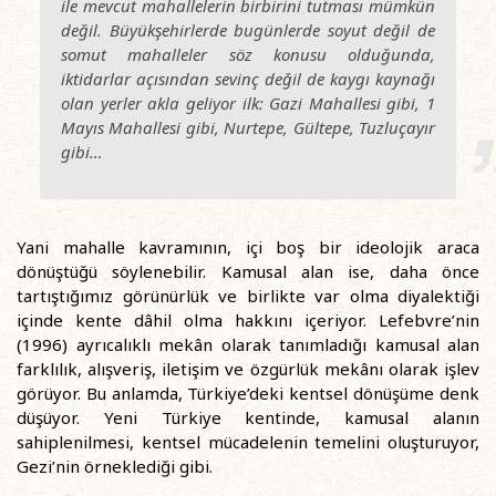
ile mevcut mahallelerin birbirini tutması mümkün
değil. Büyükşehirlerde bugünlerde soyut değil de
somut mahalleler söz konusu olduğunda,
iktidarlar açısından sevinç değil de kaygı kaynağı
olan yerler akla geliyor ilk: Gazi Mahallesi gibi, 1
Mayıs Mahallesi gibi, Nurtepe, Gültepe, Tuzluçayır
gibi…
Yani mahalle kavramının, içi boş bir ideolojik araca
dönüştüğü söylenebilir. Kamusal alan ise, daha önce
tartıştığımız görünürlük ve birlikte var olma diyalektiği
içinde kente dâhil olma hakkını içeriyor. Lefebvre’nin
(1996) ayrıcalıklı mekân olarak tanımladığı kamusal alan
farklılık, alışveriş, iletişim ve özgürlük mekânı olarak işlev
görüyor. Bu anlamda, Türkiye’deki kentsel dönüşüme denk
düşüyor. Yeni Türkiye kentinde, kamusal alanın
sahiplenilmesi, kentsel mücadelenin temelini oluşturuyor,
Gezi’nin örneklediği gibi.