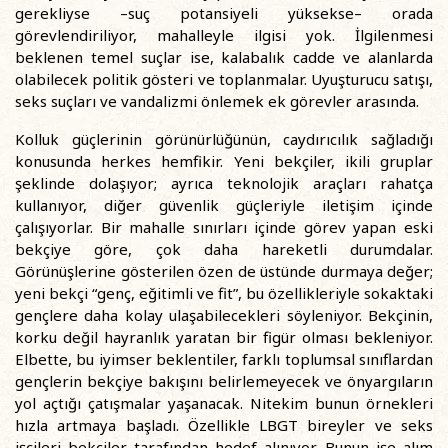
gerekliyse –suç potansiyeli yüksekse– orada
görevlendiriliyor, mahalleyle ilgisi yok. İlgilenmesi
beklenen temel suçlar ise, kalabalık cadde ve alanlarda
olabilecek politik gösteri ve toplanmalar. Uyuşturucu satışı,
seks suçları ve vandalizmi önlemek ek görevler arasında.
Kolluk güçlerinin görünürlüğünün, caydırıcılık sağladığı
konusunda herkes hemfikir. Yeni bekçiler, ikili gruplar
şeklinde dolaşıyor; ayrıca teknolojik araçları rahatça
kullanıyor, diğer güvenlik güçleriyle iletişim içinde
çalışıyorlar. Bir mahalle sınırları içinde görev yapan eski
bekçiye göre, çok daha hareketli durumdalar.
Görünüşlerine gösterilen özen de üstünde durmaya değer;
yeni bekçi “genç, eğitimli ve fit”, bu özellikleriyle sokaktaki
gençlere daha kolay ulaşabilecekleri söyleniyor. Bekçinin,
korku değil hayranlık yaratan bir figür olması bekleniyor.
Elbette, bu iyimser beklentiler, farklı toplumsal sınıflardan
gençlerin bekçiye bakışını belirlemeyecek ve önyargıların
yol açtığı çatışmalar yaşanacak. Nitekim bunun örnekleri
hızla artmaya başladı. Özellikle LBGT bireyler ve seks
işçileri bekçiler tarafından hedef alınıyor. Bunun işe alım