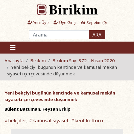
Yeni Üye
Üye Girişi
Sepetim (
0
)
ARA
Anasayfa
Birikim
Birikim Sayı 372 - Nisan 2020
Yeni bekçiyi bugünün kentinde ve kamusal mekân
siyaseti çerçevesinde düşünmek
Yeni bekçiyi bugünün kentinde ve kamusal mekân
siyaseti çerçevesinde düşünmek
Bülent Batuman
,
Feyzan Erkip
#bekçiler
#kamusal siyaset
#kent kültürü
,
,