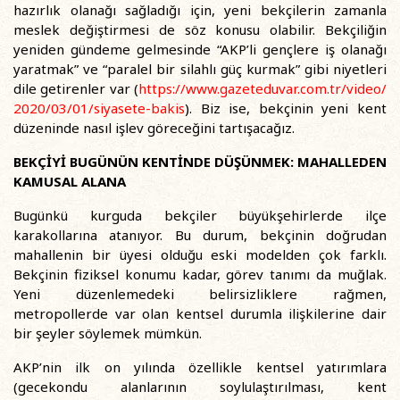
hazırlık olanağı sağladığı için, yeni bekçilerin zamanla
meslek değiştirmesi de söz konusu olabilir. Bekçiliğin
yeniden gündeme gelmesinde “AKP’li gençlere iş olanağı
yaratmak” ve “paralel bir silahlı güç kurmak” gibi niyetleri
dile getirenler var (
https://www.gazeteduvar.com.tr/video/
2020/03/01/siyasete-bakis
). Biz ise, bekçinin yeni kent
düzeninde nasıl işlev göreceğini tartışacağız.
BEKÇİYİ BUGÜNÜN KENTİNDE DÜŞÜNMEK: MAHALLEDEN
KAMUSAL ALANA
Bugünkü kurguda bekçiler büyükşehirlerde ilçe
karakollarına atanıyor. Bu durum, bekçinin doğrudan
mahallenin bir üyesi olduğu eski modelden çok farklı.
Bekçinin fiziksel konumu kadar, görev tanımı da muğlak.
Yeni düzenlemedeki belirsizliklere rağmen,
metropollerde var olan kentsel durumla ilişkilerine dair
bir şeyler söylemek mümkün.
AKP’nin ilk on yılında özellikle kentsel yatırımlara
(gecekondu alanlarının soylulaştırılması, kent