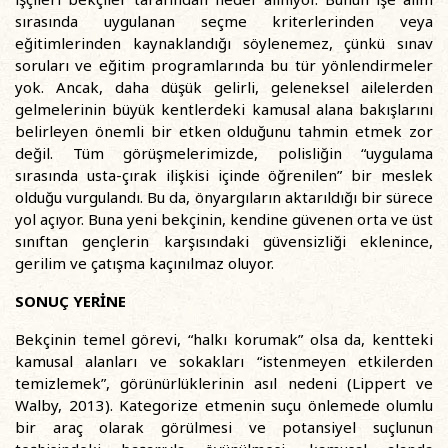
sırasında uygulanan seçme kriterlerinden veya
eğitimlerinden kaynaklandığı söylenemez, çünkü sınav
soruları ve eğitim programlarında bu tür yönlendirmeler
yok. Ancak, daha düşük gelirli, geleneksel ailelerden
gelmelerinin büyük kentlerdeki kamusal alana bakışlarını
belirleyen önemli bir etken olduğunu tahmin etmek zor
değil. Tüm görüşmelerimizde, polisliğin “uygulama
sırasında usta-çırak ilişkisi içinde öğrenilen” bir meslek
olduğu vurgulandı. Bu da, önyargıların aktarıldığı bir sürece
yol açıyor. Buna yeni bekçinin, kendine güvenen orta ve üst
sınıftan gençlerin karşısındaki güvensizliği eklenince,
gerilim ve çatışma kaçınılmaz oluyor.
SONUÇ YERİNE
Bekçinin temel görevi, “halkı korumak” olsa da, kentteki
kamusal alanları ve sokakları “istenmeyen etkilerden
temizlemek”, görünürlüklerinin asıl nedeni (Lippert ve
Walby, 2013). Kategorize etmenin suçu önlemede olumlu
bir araç olarak görülmesi ve potansiyel suçlunun