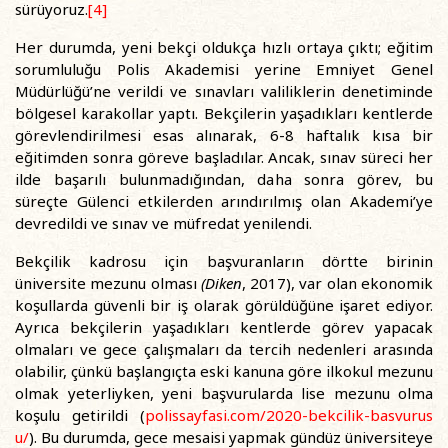
sürüyoruz.
[4]
Her durumda, yeni bekçi oldukça hızlı ortaya çıktı; eğitim
sorumluluğu Polis Akademisi yerine Emniyet Genel
Müdürlüğü’ne verildi ve sınavları valiliklerin denetiminde
bölgesel karakollar yaptı. Bekçilerin yaşadıkları kentlerde
görevlendirilmesi esas alınarak, 6-8 haftalık kısa bir
eğitimden sonra göreve başladılar. Ancak, sınav süreci her
ilde başarılı bulunmadığından, daha sonra görev, bu
süreçte Gülenci etkilerden arındırılmış olan Akademi’ye
devredildi ve sınav ve müfredat yenilendi.
Bekçilik kadrosu için başvuranların dörtte birinin
üniversite mezunu olması
(Diken
, 2017), var olan ekonomik
koşullarda güvenli bir iş olarak görüldüğüne işaret ediyor.
Ayrıca bekçilerin yaşadıkları kentlerde görev yapacak
olmaları ve gece çalışmaları da tercih nedenleri arasında
olabilir, çünkü başlangıçta eski kanuna göre ilkokul mezunu
olmak yeterliyken, yeni başvurularda lise mezunu olma
koşulu getirildi (
polissayfasi.com/2020-bekcilik-basvurus
u/
). Bu durumda, gece mesaisi yapmak gündüz üniversiteye