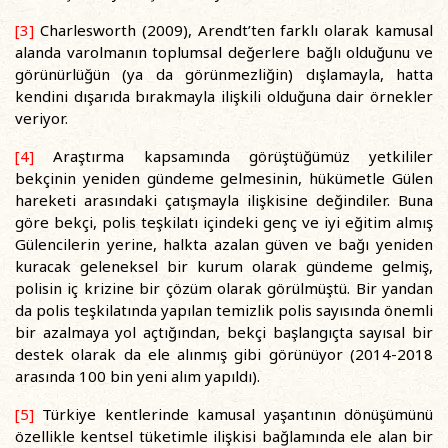
[3]
Charlesworth (2009), Arendt’ten farklı olarak kamusal
alanda varolmanın toplumsal değerlere bağlı olduğunu ve
görünürlüğün (ya da görünmezliğin) dışlamayla, hatta
kendini dışarıda bırakmayla ilişkili olduğuna dair örnekler
veriyor.
[4]
Araştırma kapsamında görüştüğümüz yetkililer
bekçinin yeniden gündeme gelmesinin, hükümetle Gülen
hareketi arasındaki çatışmayla ilişkisine değindiler. Buna
göre bekçi, polis teşkilatı içindeki genç ve iyi eğitim almış
Gülencilerin yerine, halkta azalan güven ve bağı yeniden
kuracak geleneksel bir kurum olarak gündeme gelmiş,
polisin iç krizine bir çözüm olarak görülmüştü. Bir yandan
da polis teşkilatında yapılan temizlik polis sayısında önemli
bir azalmaya yol açtığından, bekçi başlangıçta sayısal bir
destek olarak da ele alınmış gibi görünüyor (2014-2018
arasında 100 bin yeni alım yapıldı).
[5]
Türkiye kentlerinde kamusal yaşantının dönüşümünü
özellikle kentsel tüketimle ilişkisi bağlamında ele alan bir