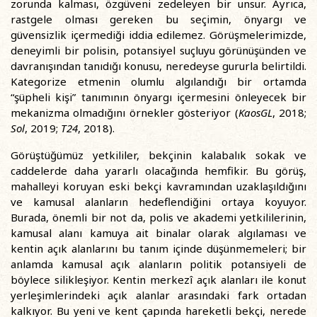
zorunda kalması, özgüveni zedeleyen bir unsur. Ayrıca,
rastgele olması gereken bu seçimin, önyargı ve
güvensizlik içermediği iddia edilemez. Görüşmelerimizde,
deneyimli bir polisin, potansiyel suçluyu görünüşünden ve
davranışından tanıdığı konusu, neredeyse gururla belirtildi.
Kategorize etmenin olumlu algılandığı bir ortamda
“şüpheli kişi” tanımının önyargı içermesini önleyecek bir
mekanizma olmadığını örnekler gösteriyor (
KaosGL
, 2018;
Sol
, 2019;
T24
, 2018).
Görüştüğümüz yetkililer, bekçinin kalabalık sokak ve
caddelerde daha yararlı olacağında hemfikir. Bu görüş,
mahalleyi koruyan eski bekçi kavramından uzaklaşıldığını
ve kamusal alanların hedeflendiğini ortaya koyuyor.
Burada, önemli bir not da, polis ve akademi yetkililerinin,
kamusal alanı kamuya ait binalar olarak algılaması ve
kentin açık alanlarını bu tanım içinde düşünmemeleri; bir
anlamda kamusal açık alanların politik potansiyeli de
böylece silikleşiyor. Kentin merkezî açık alanları ile konut
yerleşimlerindeki açık alanlar arasındaki fark ortadan
kalkıyor. Bu yeni ve kent çapında hareketli bekçi, nerede