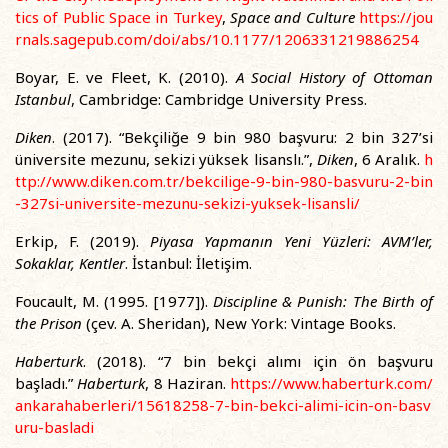
tics of Public Space in Turkey
,
Space and Culture
https://jou
rnals.sagepub.com/doi/abs/10.1177/1206331219886254
Boyar, E. ve Fleet, K. (2010).
A Social History of Ottoman
Istanbul
, Cambridge: Cambridge University Press.
Diken
. (2017). “Bekçiliğe 9 bin 980 başvuru: 2 bin 327’si
üniversite mezunu, sekizi yüksek lisanslı.”,
Diken
, 6 Aralık.
h
ttp://www.diken.com.tr/bekcilige-9-bin-980-basvuru-2-bin
-327si-universite-mezunu-sekizi-yuksek-lisansli/
Erkip, F. (2019).
Piyasa Yapmanın Yeni Yüzleri: AVM’ler,
Sokaklar, Kentler
. İstanbul: İletişim.
Foucault, M. (1995. [1977]).
Discipline & Punish: The Birth of
the Prison
(çev. A. Sheridan), New York: Vintage Books.
Haberturk
. (2018). “7 bin bekçi alımı için ön başvuru
başladı.”
Haberturk
, 8 Haziran.
https://www.haberturk.com/
ankarahaberleri/15618258-7-bin-bekci-alimi-icin-on-basv
uru-basladi