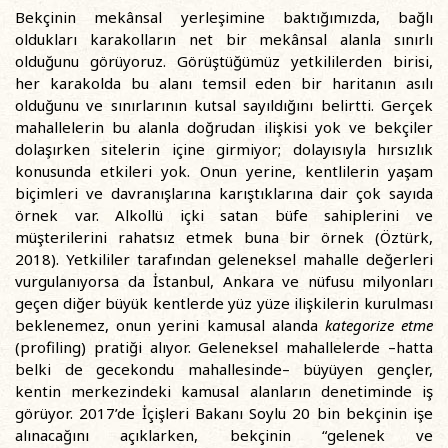
Bekçinin mekânsal yerleşimine baktığımızda, bağlı
oldukları karakolların net bir mekânsal alanla sınırlı
olduğunu görüyoruz. Görüştüğümüz yetkililerden birisi,
her karakolda bu alanı temsil eden bir haritanın asılı
olduğunu ve sınırlarının kutsal sayıldığını belirtti. Gerçek
mahallelerin bu alanla doğrudan ilişkisi yok ve bekçiler
dolaşırken sitelerin içine girmiyor; dolayısıyla hırsızlık
konusunda etkileri yok. Onun yerine, kentlilerin yaşam
biçimleri ve davranışlarına karıştıklarına dair çok sayıda
örnek var. Alkollü içki satan büfe sahiplerini ve
müşterilerini rahatsız etmek buna bir örnek (Öztürk,
2018). Yetkililer tarafından geleneksel mahalle değerleri
vurgulanıyorsa da İstanbul, Ankara ve nüfusu milyonları
geçen diğer büyük kentlerde yüz yüze ilişkilerin kurulması
beklenemez, onun yerini kamusal alanda
kategorize etme
(profiling) pratiği alıyor. Geleneksel mahallelerde –hatta
belki de gecekondu mahallesinde– büyüyen gençler,
kentin merkezindeki kamusal alanların denetiminde iş
görüyor. 2017’de İçişleri Bakanı Soylu 20 bin bekçinin işe
alınacağını açıklarken, bekçinin “gelenek ve