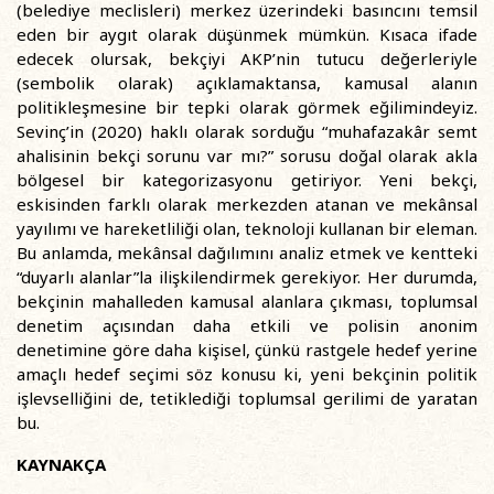
(belediye meclisleri) merkez üzerindeki basıncını temsil
eden bir aygıt olarak düşünmek mümkün. Kısaca ifade
edecek olursak, bekçiyi AKP’nin tutucu değerleriyle
(sembolik olarak) açıklamaktansa, kamusal alanın
politikleşmesine bir tepki olarak görmek eğilimindeyiz.
Sevinç’in (2020) haklı olarak sorduğu “muhafazakâr semt
ahalisinin bekçi sorunu var mı?” sorusu doğal olarak akla
bölgesel bir kategorizasyonu getiriyor. Yeni bekçi,
eskisinden farklı olarak merkezden atanan ve mekânsal
yayılımı ve hareketliliği olan, teknoloji kullanan bir eleman.
Bu anlamda, mekânsal dağılımını analiz etmek ve kentteki
“duyarlı alanlar”la ilişkilendirmek gerekiyor. Her durumda,
bekçinin mahalleden kamusal alanlara çıkması, toplumsal
denetim açısından daha etkili ve polisin anonim
denetimine göre daha kişisel, çünkü rastgele hedef yerine
amaçlı hedef seçimi söz konusu ki, yeni bekçinin politik
işlevselliğini de, tetiklediği toplumsal gerilimi de yaratan
bu.
KAYNAKÇA