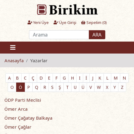
Yeni Üye
Üye Girişi
Sepetim (
0
)
ARA
Anasayfa
Yazarlar
A
B
C
Ç
D
E
F
G
H
I
İ
J
K
L
M
N
O
Ö
P
Q
R
S
Ş
T
U
Ü
V
W
X
Y
Z
ÖDP Parti Meclisi
Ömer Arca
Ömer Çağatay Balkaya
Ömer Çağlar