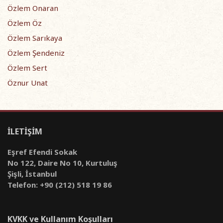
Özlem Onaran
Özlem Öz
Özlem Sarıkaya
Özlem Şendeniz
Özlem Sert
Öznur Unat
İLETİŞİM
Eşref Efendi Sokak
No 122, Daire No 10, Kurtuluş
Şişli, İstanbul
Telefon: +90 (212) 518 19 86
KVKK ve Kullanım Koşulları