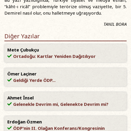
Bu yazı yazıldığında, Türkiye siyaset ve medya esnafı,
“kâht-ı ricâl” problemiyle terörize olmuş vaziyette, bir 5.
Demirel nasıl olur, onu halletmeye uğraşıyordu.
TANIL BORA
Diğer Yazılar
Mete Çubukçu
Ortadoğu: Kartlar Yeniden Dağıtılıyor
Ömer Laçiner
Geldiği Yerde ÖDP...
Ahmet İnsel
Gelenekle Devrim mi, Gelenekte Devrim mi?
Erdoğan Özmen
ÖDP'nin II. Olağan Konferans/Kongresinin