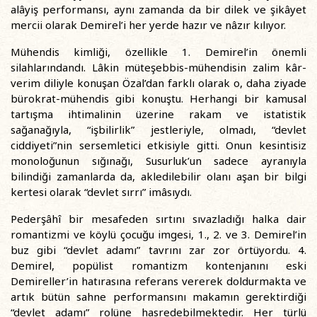
alâyiş performansı, aynı zamanda da bir dilek ve şikâyet
mercii olarak Demirel’i her yerde hazır ve nâzır kılıyor.
Mühendis kimliği, özellikle 1. Demirel’in önemli
silahlarındandı. Lâkin müteşebbis-mühendisin zalim kâr-
verim diliyle konuşan Özal’dan farklı olarak o, daha ziyade
bürokrat-mühendis gibi konuştu. Herhangi bir kamusal
tartışma ihtimalinin üzerine rakam ve istatistik
sağanağıyla, “işbilirlik” jestleriyle, olmadı, “devlet
ciddiyeti”nin sersemletici etkisiyle gitti. Onun kesintisiz
monoloğunun sığınağı, Susurluk’un sadece ayranıyla
bilindiği zamanlarda da, akledilebilir olanı aşan bir bilgi
kertesi olarak “devlet sırrı” imâsıydı.
Pederşâhî bir mesafeden sırtını sıvazladığı halka dair
romantizmi ve köylü çocuğu imgesi, 1., 2. ve 3. Demirel’in
buz gibi “devlet adamı” tavrını zar zor örtüyordu. 4.
Demirel, popülist romantizm kontenjanını eski
Demireller’in hatırasına referans vererek doldurmakta ve
artık bütün sahne performansını makamın gerektirdiği
“devlet adamı” rolüne hasredebilmektedir. Her türlü