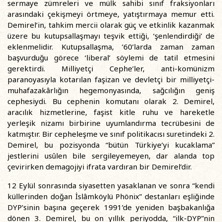
sermaye zümreleri ve mülk sahibi sınıf fraksiyonları
arasındaki çekişmeyi örtmeye, yatıştırmaya memur etti.
Demirel’in, tahkim mercii olarak güç ve etkinlik kazanmak
üzere bu kutupsallaşmayı teşvik ettiği, ‘şenlendirdiği’ de
eklenmelidir. Kutupsallaşma, ’60’larda zaman zaman
başvurduğu görece ‘liberal’ söylemi de tatil etmesini
gerektirdi. Milliyetçi Cephe’ler, anti-komünizm
paranoyasıyla kotarılan faşizan ve devletçi bir milliyetçi-
muhafazakârlığın hegemonyasında, sağcılığın geniş
cephesiydi. Bu cephenin komutanı olarak 2. Demirel,
aracılık hizmetlerine, faşist kitle ruhu ve hareketle
yerleşik nizamı birbirine uyumlandırma tecrübesini de
katmıştır. Bir cepheleşme ve sınıf politikacısı suretindeki 2.
Demirel, bu pozisyonda “bütün Türkiye’yi kucaklama”
jestlerini usûlen bile sergileyemeyen, dar alanda top
çevirirken demagojiyi ifrata vardıran bir Demirel’dir.
12 Eylül sonrasında siyasetten yasaklanan ve sonra “kendi
küllerinden doğan İslâmköylü Phönix” destanları eşliğinde
DYP’sinin başına geçerek 1991’de yeniden başbakanlığa
dönen 3. Demirel, bu on yıllık periyodda, “ilk-DYP”nin