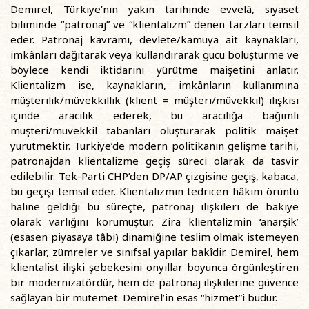
Demirel, Türkiye’nin yakın tarihinde evvelâ, siyaset
biliminde “patronaj” ve “klientalizm” denen tarzları temsil
eder. Patronaj kavramı, devlete/kamuya ait kaynakları,
imkânları dağıtarak veya kullandırarak gücü bölüştürme ve
böylece kendi iktidarını yürütme maişetini anlatır.
Klientalizm ise, kaynakların, imkânların kullanımına
müşterilik/müvekkillik (klient = müşteri/müvekkil) ilişkisi
içinde aracılık ederek, bu aracılığa bağımlı
müşteri/müvekkil tabanları oluşturarak politik maişet
yürütmektir. Türkiye’de modern politikanın gelişme tarihi,
patronajdan klientalizme geçiş süreci olarak da tasvir
edilebilir. Tek-Parti CHP’den DP/AP çizgisine geçiş, kabaca,
bu geçişi temsil eder. Klientalizmin tedricen hâkim örüntü
haline geldiği bu süreçte, patronaj ilişkileri de bakiye
olarak varlığını korumuştur. Zira klientalizmin ‘anarşik’
(esasen piyasaya tâbi) dinamiğine teslim olmak istemeyen
çıkarlar, zümreler ve sınıfsal yapılar bakîdir. Demirel, hem
klientalist ilişki şebekesini onyıllar boyunca örgünleştiren
bir modernizatördür, hem de patronaj ilişkilerine güvence
sağlayan bir mutemet. Demirel’in esas “hizmet”i budur.