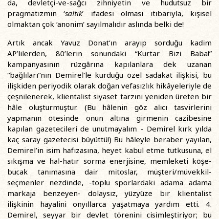
da, devletçi-ve-sağcı zihniyetin ve hudutsuz bir
pragmatizmin ‘
saltık
’ ifadesi olması itibarıyla, kişisel
olmaktan çok ‘anonim’ sayılmalıdır aslında belki de!
Artık ancak Yavuz Donat’ın arayıp sorduğu kadim
AP’lilerden, 80’lerin sonundaki “Kurtar Bizi Baba!”
kampanyasının rüzgârına kapılanlara dek uzanan
“bağlıları”nın Demirel’le kurduğu özel sadakat ilişkisi, bu
ilişkiden periyodik olarak doğan vefasızlık hikâyeleriyle de
çeşnilenerek, klientalist siyaset tarzını yeniden üreten bir
hâle oluşturmuştur. (Bu hâlenin göz alıcı tasvirlerini
yapmanın ötesinde onun altına girmenin cazibesine
kapılan gazetecileri de unutmayalım - Demirel kırk yılda
kaç saray gazetecisi büyüttü!) Bu hâleyle beraber yayılan,
Demirel’in isim hafızasına, heyet kabul etme tutkusuna, el
sıkışma ve hal-hatır sorma enerjisine, memleketi köşe-
bucak tanımasına dair mitoslar, müşteri/müvekkil-
seçmenler nezdinde, -toplu sporlardaki adama adama
markaja benzeyen- dolaysız, yüzyüze bir klientalist
ilişkinin hayalini onyıllarca yaşatmaya yardım etti. 4.
Demirel, seyyar bir devlet törenini cisimleştiriyor; bu