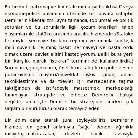
Bu hizmet, patronaj ve klientalizmin alışıldık iktisadî veya
ekonomi-politik anlamının ötesinde bir boyuta sahiptir.
Demirel’in klientalizmi, aynı zamanda, toplumsal ve politik
sorunlar ve bu sorunlarla ilgili çözüm önerileri, talep
oluşumları ile statüko arasında aracılık hizmetidir. (Statüko
terimiyle, sermaye birikim rejimini ve onunla bağlaşık
millî güvenlik rejimini; başat sermayeyi ve başta ordu
olmak üzere devlet elitini kastediyorum. Belki buna yerli
bir karşılık olarak “istikrar” terimini de kullanabilirdik.)
Sorunların, çatışmaların, önerilerin, taleplerin politikleşme
potansiyelini, müşteri/müvekkil ilişkisi içinde, onları
teknikleştirme ya da “devlet işi” mertebesine taşıma
taktiğinden de istifadeyle massetmek, merkez-sağı
tanımlayan stratejidir ve elbette Demirel’in buluşu
değildir; ama işte Demirel bu stratejinin sinirleri çok
sağlam bir yürütücüsü olarak temayüz eder.
Bir adım daha atarak şunu söyleyebiliriz: Demirel’in
hizmeti, en genel anlamıyla “sağcı” denen, ağırlıkla
milliyetçi-muhafazakâr, devlete sadık, fazlasıyla