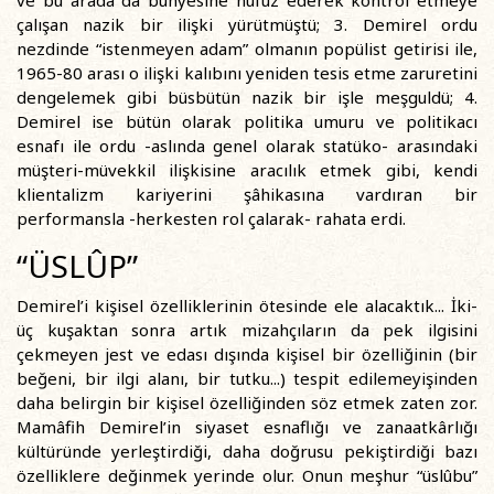
ve bu arada da bünyesine nüfuz ederek kontrol etmeye
çalışan nazik bir ilişki yürütmüştü; 3. Demirel ordu
nezdinde “istenmeyen adam” olmanın popülist getirisi ile,
1965-80 arası o ilişki kalıbını yeniden tesis etme zaruretini
dengelemek gibi büsbütün nazik bir işle meşguldü; 4.
Demirel ise bütün olarak politika umuru ve politikacı
esnafı ile ordu -aslında genel olarak statüko- arasındaki
müşteri-müvekkil ilişkisine aracılık etmek gibi, kendi
klientalizm kariyerini şâhikasına vardıran bir
performansla -herkesten rol çalarak- rahata erdi.
“ÜSLÛP”
Demirel’i kişisel özelliklerinin ötesinde ele alacaktık... İki-
üç kuşaktan sonra artık mizahçıların da pek ilgisini
çekmeyen jest ve edası dışında kişisel bir özelliğinin (bir
beğeni, bir ilgi alanı, bir tutku...) tespit edilemeyişinden
daha belirgin bir kişisel özelliğinden söz etmek zaten zor.
Mamâfih Demirel’in siyaset esnaflığı ve zanaatkârlığı
kültüründe yerleştirdiği, daha doğrusu pekiştirdiği bazı
özelliklere değinmek yerinde olur. Onun meşhur “üslûbu”