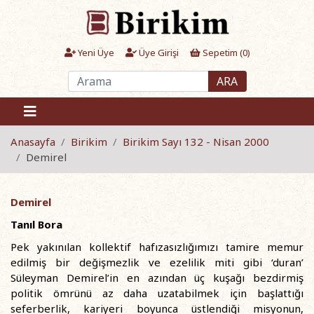
Yeni Üye
Üye Girişi
Sepetim (
0
)
ARA
Anasayfa
Birikim
Birikim Sayı 132 - Nisan 2000
Demirel
Demirel
Tanıl Bora
Pek yakınılan kollektif hafızasızlığımızı tamire memur
edilmiş bir değişmezlik ve ezelilik miti gibi ‘duran’
Süleyman Demirel’in en azından üç kuşağı bezdirmiş
politik ömrünü az daha uzatabilmek için başlattığı
seferberlik, kariyeri boyunca üstlendiği misyonun,