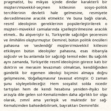
pragmatist, bu mikyas içinde dindar karakterli bir
müşteri/müvekkil-seçmen kitlesinin sosyo-politik
tercihlerinin devletli hale gelmesine, resmiyete
dercedilmesine aracılık etmektir. Ve buna bağlı olarak,
resmî ideolojinin gereklerinin popülerleştirilerek o
müşteri-müvekkil camialarında içselleştirilmesine aracılık
etmek... Bu alışveriştir ki, Türkiye’de sağcılığın şeceresini
ve ilmihâlini oluşturmuştur. Demirel, bütün politik öncülleri
pahasına ve ‘seslendiği’ müşteri/müvekkil kitlesini
etkileyen bütün ideolojiler pahasına, esas itibarıyla
sağcıdır
ve bu anlamda bir sağcılığı temsil eder. Bu sağcılık
aynı zamanda, Türkiye’de resmî ideolojinin görece katı bir
doktrin ve merasim levazımatı olmaktan, kendiliğinden
gündelik bir egemen ideoloji biçimini almaya doğru
gelişmesine, ‘doğallaşmasına’ tavassut etmiştir. O zaman
şunu söyleyebileceğiz: Hem sosyalist solda nicedir
tartışılan hem de kendi hesabına yeniden-ihyâcı bir
arzuyla dile gelen sol-Kemalizmden daha ağırlıklı bir olgu
olarak, zımnî ama yerleşik ve muktedir bir sağ-
Kemalizmden bahsedebilirsek, bayraktarı Demirel’dir.