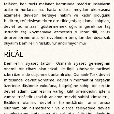
felâket, her türlü melânet karşısında mağdur insanların
acılarını horlarcasına, hatta onlara meydan okurcasına
azâmetle devletin herşeye hâkim ve kadir olduğunu
bildiren, refleksleşmekten öte tikleşmiş açıklama kalıpları,
devlet adına zaaf göstermemek uğruna gerekirse taş
üstünde taş koymamaya azmetmiş o ihtar dili, 1999
depremlerinin otuz yıl evvelinden beri, kimden duyarsak
duyalım Demirel’in “üslûbunu” andırmıyor mu?
RİCÂL
Demirel’in siyaset tarzını, Osmanlı siyaset geleneğinin
önemli bir cihazı olan “ricâl” ile ilgili zihniyetin tarihsel
izleri üzerinde düşünmek anlamlı olur. Osmanlı-Türk devlet
mitosunda, devlet yönetme, devletin menfaatini herşeyin
üzerinde düşünme vukufuna, bilgeliğine sahip bir seçkin
devlet adamı zümresinin varlığı kilit önemdedir; işte o
zümre “ricâl”dir (sözlük anlamı: “mevki sahibi kimseler”).
Ricâlden olanlar, devletin hizmetkârıdır ama onsuz
olunmaz bir hizmetkârdır ve olanca tabiyetiyle devleti
cisimleştirme imtiyazına da sahiptir. Nitekim devletin