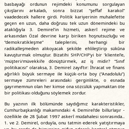
basbayağı ordunun rejimdeki konumunu sorgulayan
çıkışlarını arkaladı, sonra bizzat “şeffaf karakol”
vaadedecek hallere girdi. Politik kariyerinin muhalefette
geçen en uzun, daha doğrusu tek uzun dönemindeki bu
ataklığıyla 3. Demirel’in hizmeti, askerî rejime ve
arkasından Özal devrine karşı biriken hoşnutsuzluğu ve
“demokratikleşme” taleplerini, herhangi bir
radikalleşmeden alıkoyacak şekilde ehlileştirip sükûna
kavuşturmak olmuştur. Bizatihi SHP/CHP’yi bir ‘klientel’e,
‘müşteri/müvekkil’e dönüştürmek, az iş midir? “Sınıf
politikacısı” olaraksa, 3. Demirel zayıftır: İhracat ve finans
ağırlıklı büyük sermaye ile küçük-orta boy (“Anadolulu”)
sermaye zümreleri arasındaki gerginlikte, o esnada
gayrımemnun olan her kimse ona sözcülük yapmaktan öte
bir politikası olduğunu söylemek zordur.
Bu yazının ilk bölümünde saydığımız karakteristikler,
Cumhurbaşkanlığı makamındaki 4. Demirel’de billurlaşır -
özellikle de 28 Şubat 1997 askerî müdahalesi sonrasında...
1. ve 2. Demirel, orduyla, onu tatmin ederek yatıştırmaya