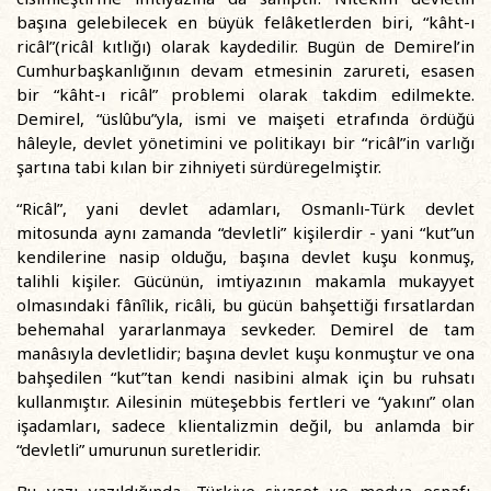
başına gelebilecek en büyük felâketlerden biri, “kâht-ı
ricâl”(ricâl kıtlığı) olarak kaydedilir. Bugün de Demirel’in
Cumhurbaşkanlığının devam etmesinin zarureti, esasen
bir “kâht-ı ricâl” problemi olarak takdim edilmekte.
Demirel, “üslûbu”yla, ismi ve maişeti etrafında ördüğü
hâleyle, devlet yönetimini ve politikayı bir “ricâl”in varlığı
şartına tabi kılan bir zihniyeti sürdüregelmiştir.
“Ricâl”, yani devlet adamları, Osmanlı-Türk devlet
mitosunda aynı zamanda “devletli” kişilerdir - yani “kut”un
kendilerine nasip olduğu, başına devlet kuşu konmuş,
talihli kişiler. Gücünün, imtiyazının makamla mukayyet
olmasındaki fânîlik, ricâli, bu gücün bahşettiği fırsatlardan
behemahal yararlanmaya sevkeder. Demirel de tam
manâsıyla devletlidir; başına devlet kuşu konmuştur ve ona
bahşedilen “kut”tan kendi nasibini almak için bu ruhsatı
kullanmıştır. Ailesinin müteşebbis fertleri ve “yakını” olan
işadamları, sadece klientalizmin değil, bu anlamda bir
“devletli” umurunun suretleridir.