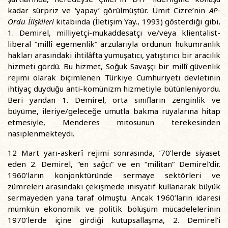
kadar sürpriz ve ‘yapay’ görülmüştür. Ümit Cizre’nin
AP-
Ordu İlişkileri
kitabında (İletişim Yay., 1993) gösterdiği gibi,
1. Demirel, milliyetçi-mukaddesatçı ve/veya klientalist-
liberal “millî egemenlik” arzularıyla ordunun hükümranlık
hakları arasındaki ihtilâfta yumuşatıcı, yatıştırıcı bir aracılık
hizmeti gördü. Bu hizmet, Soğuk Savaşçı bir millî güvenlik
rejimi olarak biçimlenen Türkiye Cumhuriyeti devletinin
ihtiyaç duyduğu anti-komünizm hizmetiyle bütünleniyordu.
Beri yandan 1. Demirel, orta sınıfların zenginlik ve
büyüme, ileriye/geleceğe umutla bakma rüyalarına hitap
etmesiyle, Menderes mitosunun terekesinden
nasiplenmekteydi.
12 Mart yarı-askerî rejimi sonrasında, ’70’lerde siyaset
eden 2. Demirel, “en sağcı” ve en “militan” Demirel’dir.
1960’ların konjonktüründe sermaye sektörleri ve
zümreleri arasındaki çekişmede inisyatif kullanarak büyük
sermayeden yana taraf olmuştu. Ancak 1960’ların idaresi
mümkün ekonomik ve politik bölüşüm mücadelelerinin
1970’lerde içine girdiği kutupsallaşma, 2. Demirel’i