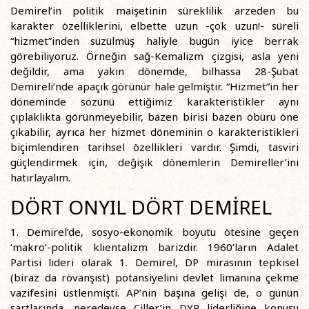
Demirel’in politik maişetinin süreklilik arzeden bu
karakter özelliklerini, elbette uzun -çok uzun!- süreli
“hizmet”inden süzülmüş haliyle bugün iyice berrak
görebiliyoruz. Örneğin sağ-Kemalizm çizgisi, asla yeni
değildir, ama yakın dönemde, bilhassa 28-Şubat
Demireli’nde apaçık görünür hale gelmiştir. “Hizmet”in her
döneminde sözünü ettiğimiz karakteristikler aynı
çıplaklıkta görünmeyebilir, bazen birisi bazen öbürü öne
çıkabilir, ayrıca her hizmet döneminin o karakteristikleri
biçimlendiren tarihsel özellikleri vardır. Şimdi, tasviri
güçlendirmek için, değişik dönemlerin Demireller’ini
hatırlayalım.
DÖRT ONYIL DÖRT DEMİREL
1. Demirel’de, sosyo-ekonomik boyutu ötesine geçen
‘makro’-politik klientalizm barizdir. 1960’ların Adalet
Partisi lideri olarak 1. Demirel, DP mirasının tepkisel
(biraz da rövanşist) potansiyelini devlet limanına çekme
vazifesini üstlenmişti. AP’nin başına gelişi de, o günün
şartlarında, neredeyse Çiller’in DYP liderliğine konuşu