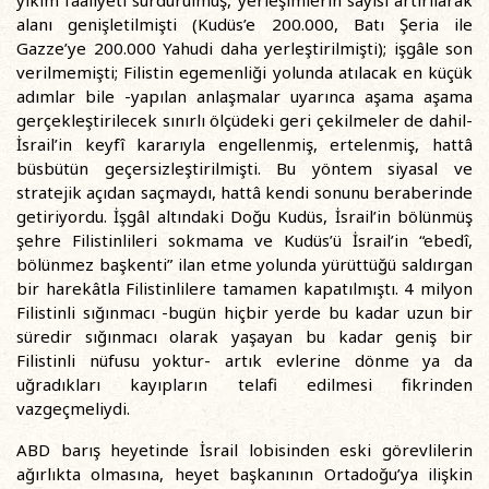
yıkım faaliyeti sürdürülmüş, yerleşimlerin sayısı artırılarak
alanı genişletilmişti (Kudüs’e 200.000, Batı Şeria ile
Gazze’ye 200.000 Yahudi daha yerleştirilmişti); işgâle son
verilmemişti; Filistin egemenliği yolunda atılacak en küçük
adımlar bile -yapılan anlaşmalar uyarınca aşama aşama
gerçekleştirilecek sınırlı ölçüdeki geri çekilmeler de dahil-
İsrail’in keyfî kararıyla engellenmiş, ertelenmiş, hattâ
büsbütün geçersizleştirilmişti. Bu yöntem siyasal ve
stratejik açıdan saçmaydı, hattâ kendi sonunu beraberinde
getiriyordu. İşgâl altındaki Doğu Kudüs, İsrail’in bölünmüş
şehre Filistinlileri sokmama ve Kudüs’ü İsrail’in “ebedî,
bölünmez başkenti” ilan etme yolunda yürüttüğü saldırgan
bir harekâtla Filistinlilere tamamen kapatılmıştı. 4 milyon
Filistinli sığınmacı -bugün hiçbir yerde bu kadar uzun bir
süredir sığınmacı olarak yaşayan bu kadar geniş bir
Filistinli nüfusu yoktur- artık evlerine dönme ya da
uğradıkları kayıpların telafi edilmesi fikrinden
vazgeçmeliydi.
ABD barış heyetinde İsrail lobisinden eski görevlilerin
ağırlıkta olmasına, heyet başkanının Ortadoğu’ya ilişkin