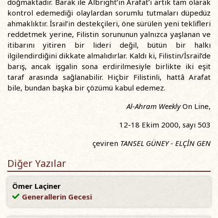
doğmaktadır. Barak ile Albright’ın Arafat’ı artık tam olarak
kontrol edemediği olaylardan sorumlu tutmaları düpedüz
ahmaklıktır. İsrail’in destekçileri, öne sürülen yeni teklifleri
reddetmek yerine, Filistin sorununun yalnızca yaşlanan ve
itibarını yitiren bir lideri değil, bütün bir halkı
ilgilendirdiğini dikkate almalıdırlar. Kaldı ki, Filistin/İsrail’de
barış, ancak işgalin sona erdirilmesiyle birlikte iki eşit
taraf arasında sağlanabilir. Hiçbir Filistinli, hattâ Arafat
bile, bundan başka bir çözümü kabul edemez.
Al-Ahram Weekly
On Line,
12-18 Ekim 2000, sayı 503
çeviren
TANSEL GÜNEY - ELÇİN GEN
Diğer Yazılar
Ömer Laçiner
Generallerin Gecesi