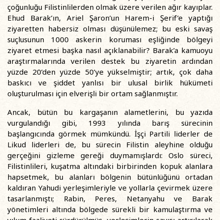
çoğunluğu Filistinlilerden olmak üzere verilen ağır kayıplar.
Ehud Barak’ın, Ariel Şaron’un Harem-i Şerif’e yaptığı
ziyaretten habersiz olması düşünülemez; bu eski savaş
suçlusunun 1000 askerin koruması eşliğinde bölgeyi
ziyaret etmesi başka nasıl açıklanabilir? Barak’a kamuoyu
araştırmalarında verilen destek bu ziyaretin ardından
yüzde 20’den yüzde 50’ye yükselmiştir; artık, çok daha
baskıcı ve şiddet yanlısı bir ulusal birlik hükümeti
oluşturulması için elverişli bir ortam sağlanmıştır.
Ancak, bütün bu kargaşanın alametlerini, bu yazıda
vurgulandığı gibi, 1993 yılında barış sürecinin
başlangıcında görmek mümkündü. İşçi Partili liderler de
Likud liderleri de, bu sürecin Filistin aleyhine olduğu
gerçeğini gizleme gereği duymamışlardı: Oslo süreci,
Filistinlileri, kuşatma altındaki birbirinden kopuk alanlara
hapsetmek, bu alanları bölgenin bütünlüğünü ortadan
kaldıran Yahudi yerleşimleriyle ve yollarla çevirmek üzere
tasarlanmıştı; Rabin, Peres, Netanyahu ve Barak
yönetimleri altında bölgede sürekli bir kamulaştırma ve