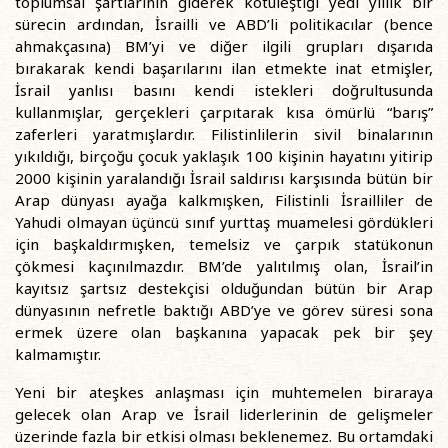
toplumsal şartlarının giderek kötüleştiği yedi yıllık bir
sürecin ardından, İsrailli ve ABD’li politikacılar (bence
ahmakçasına) BM’yi ve diğer ilgili grupları dışarıda
bırakarak kendi başarılarını ilan etmekte inat etmişler,
İsrail yanlısı basını kendi istekleri doğrultusunda
kullanmışlar, gerçekleri çarpıtarak kısa ömürlü “barış”
zaferleri yaratmışlardır. Filistinlilerin sivil binalarının
yıkıldığı, birçoğu çocuk yaklaşık 100 kişinin hayatını yitirip
2000 kişinin yaralandığı İsrail saldırısı karşısında bütün bir
Arap dünyası ayağa kalkmışken, Filistinli İsrailliler de
Yahudi olmayan üçüncü sınıf yurttaş muamelesi gördükleri
için başkaldırmışken, temelsiz ve çarpık statükonun
çökmesi kaçınılmazdır. BM’de yalıtılmış olan, İsrail’in
kayıtsız şartsız destekçisi olduğundan bütün bir Arap
dünyasının nefretle baktığı ABD’ye ve görev süresi sona
ermek üzere olan başkanına yapacak pek bir şey
kalmamıştır.
Yeni bir ateşkes anlaşması için muhtemelen biraraya
gelecek olan Arap ve İsrail liderlerinin de gelişmeler
üzerinde fazla bir etkisi olması beklenemez. Bu ortamdaki