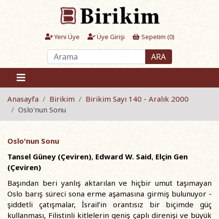
Yeni Üye
Üye Girişi
Sepetim (
0
)
ARA
Anasayfa
Birikim
Birikim Sayı 140 - Aralık 2000
Oslo'nun Sonu
Oslo'nun Sonu
Tansel Güney (Çeviren)
,
Edward W. Said
,
Elçin Gen
(Çeviren)
Başından beri yanlış aktarılan ve hiçbir umut taşımayan
Oslo barış süreci sona erme aşamasına girmiş bulunuyor -
şiddetli çatışmalar, İsrail’in orantısız bir biçimde güç
kullanması, Filistinli kitlelerin geniş çaplı direnişi ve büyük