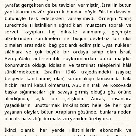
(Arafat gerçekten de bu tavizleri vermiştir), İsrail’in bütün
yaptıklarını mazûr görerek bundan böyle Filistin davasını
bütünüyle terk edecekleri varsayımıydı. Örneğin “barış
süreci”nde Filistinlilerin uğradıkları muazzam toprak ve
servet kayıpları hiç dikkate alınmamış, geçmişte
ülkelerinden sürülmeleri ile bugün devletsiz bir ulus
olmaları arasındaki bağ göz ardı edilmiştir. Oysa nükleer
silâhlara ve çok büyük bir orduya sahip olan İsrail,
Avrupa’daki anti-semitik soykırımlardan ötürü mağdur
konumunda olduğu iddiasını ve tazminat taleplerini hâlâ
sürdürmektedir. İsrail’in 1948 trajedisindeki (sayısız
belgeyle kanıtlanmış olan) sorumluluğu konusunda hâlâ
hiçbir resmî kabul olmaması, ABD’nin Irak ve Kosova’da
başka sığınmacılar için savaşa girmiş olduğu göz önüne
alındığında, açık bir çelişkidir. Ancak, insanlara
yaşadıklarını unutturmak imkânsızdır; hele de her gün
yaşanan olaylar, bütün Arapların gözünde, bunlara neden
olan ilk haksızlığı durmaksızın yeniden üretiyorsa.
İkinci olarak, her yerde Filistinlilerin ekonomik ve