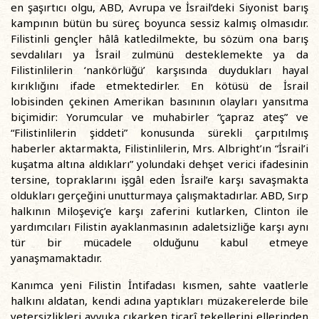
en şaşırtıcı olgu, ABD, Avrupa ve İsrail’deki Siyonist barış
kampının bütün bu süreç boyunca sessiz kalmış olmasıdır.
Filistinli gençler hâlâ katledilmekte, bu sözüm ona barış
sevdalıları ya İsrail zulmünü desteklemekte ya da
Filistinlilerin ‘nankörlüğü’ karşısında duydukları hayal
kırıklığını ifade etmektedirler. En kötüsü de İsrail
lobisinden çekinen Amerikan basınının olayları yansıtma
biçimidir: Yorumcular ve muhabirler “çapraz ateş” ve
“Filistinlilerin şiddeti” konusunda sürekli çarpıtılmış
haberler aktarmakta, Filistinlilerin, Mrs. Albright’ın “İsrail’i
kuşatma altına aldıkları” yolundaki dehşet verici ifadesinin
tersine, topraklarını işgâl eden İsrail’e karşı savaşmakta
oldukları gerçeğini unutturmaya çalışmaktadırlar. ABD, Sırp
halkının Miloşeviç’e karşı zaferini kutlarken, Clinton ile
yardımcıları Filistin ayaklanmasının adaletsizliğe karşı aynı
tür bir mücadele olduğunu kabul etmeye
yanaşmamaktadır.
Kanımca yeni Filistin İntifadası kısmen, sahte vaatlerle
halkını aldatan, kendi adına yaptıkları müzakerelerde bile
yetersizlikleri ayyuka çıkarken ticarî tekellerini ellerinden