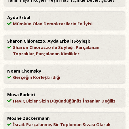
Tanınmayan Köyler: Yeşil Hattın İçinde Devlet Şiddeti
Ayda Erbal
Mümkün Olan Demokrasilerin En İyisi
Sharon Chiorazzo
,
Ayda Erbal (Söyleşi)
Sharon Chiorazzo ile Söyleşi: Parçalanan
Topraklar, Parçalanan Kimlikler
Noam Chomsky
Gerçeğin Körleştirdiği
Musa Budeiri
Hayır, Bizler Sizin Düşündüğünüz İnsanlar Değiliz
Moshe Zuckermann
İsrail: Parçalanmış Bir Toplumun Sıvası Olarak