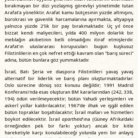
bırakmayan bir dizi yozlaşmış görevliyi yönetimde tutan
Arafat’a yöneliktir. Arafat kamu bütçesinin yüzde altmışını,
bürokrasi ve güvenlik harcamalarına ayırmakta, altyapıya
yalnızca yüzde 2’lik bir pay bırakmaktadır. Üç yıl önce
bizzat kendi maliyecileri, yılda 400 milyon dolarlık bir
meblağın akıbetinin belli olmadığını itiraf etmişlerdir.
Arafat’ın uluslararası koruyucuları bugün kuşkusuz
Filistinlilerin en çok nefret ettiği kavram olan “barış süreci”
adına, bütün bunlara göz yummaktadır.
İsrail, Batı Şeria ve diaspora Filistinlileri yavaş yavaş
alternatif bir liderlik ve barış planı oluşturmaktadırlar:
Oslo sürecine dönüş söz konusu değildir; 1991 Madrid
Konferansı’nda esas oluşturan BM kararlarından (242, 338,
194) ödün verilmeyecektir; bütün Yahudi yerleşimleri ve
askerî yollar kaldırılacaktır; 1967’de ilhak ve işgâl edilen
bütün topraklar boşaltılacaktır; İsrail malları ve hizmetleri
boykot edilecektir. İsrail
apartheid
’ına (Güney Afrika’daki
örneğinden pek bir farkı yoktur) ancak bir kitle
hareketiyle karşı konulabileceği yolunda yeni bir anlayış