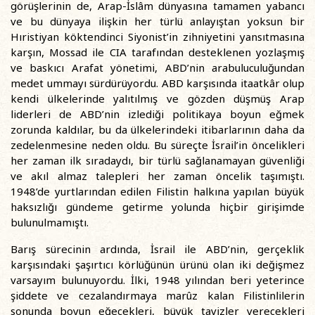
görüşlerinin de, Arap-İslâm dünyasına tamamen yabancı
ve bu dünyaya ilişkin her türlü anlayıştan yoksun bir
Hıristiyan köktendinci Siyonist’in zihniyetini yansıtmasına
karşın, Mossad ile CIA tarafından desteklenen yozlaşmış
ve baskıcı Arafat yönetimi, ABD’nin arabuluculuğundan
medet ummayı sürdürüyordu. ABD karşısında itaatkâr olup
kendi ülkelerinde yalıtılmış ve gözden düşmüş Arap
liderleri de ABD’nin izlediği politikaya boyun eğmek
zorunda kaldılar, bu da ülkelerindeki itibarlarının daha da
zedelenmesine neden oldu. Bu süreçte İsrail’in öncelikleri
her zaman ilk sıradaydı, bir türlü sağlanamayan güvenliği
ve akıl almaz talepleri her zaman öncelik taşımıştı.
1948’de yurtlarından edilen Filistin halkına yapılan büyük
haksızlığı gündeme getirme yolunda hiçbir girişimde
bulunulmamıştı.
Barış sürecinin ardında, İsrail ile ABD’nin, gerçeklik
karşısındaki şaşırtıcı körlüğünün ürünü olan iki değişmez
varsayım bulunuyordu. İlki, 1948 yılından beri yeterince
şiddete ve cezalandırmaya marûz kalan Filistinlilerin
sonunda boyun eğecekleri, büyük tavizler verecekleri