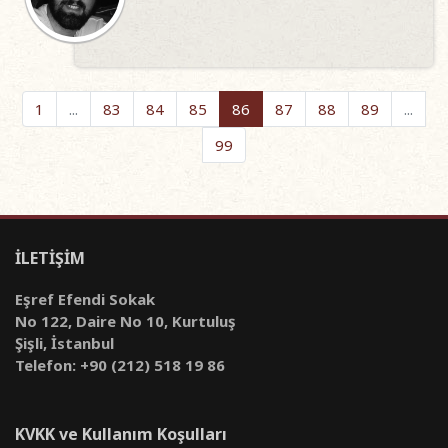
1
...
83
84
85
86
87
88
89
...
99
İLETİŞİM
Eşref Efendi Sokak
No 122, Daire No 10, Kurtuluş
Şişli, İstanbul
Telefon: +90 (212) 518 19 86
KVKK ve Kullanım Koşulları