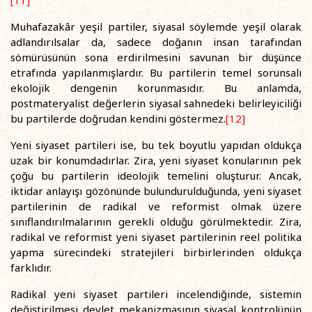
[11]
Muhafazakâr yeşil partiler, siyasal söylemde yeşil olarak
adlandırılsalar da, sadece doğanın insan tarafından
sömürüsünün sona erdirilmesini savunan bir düşünce
etrafında yapılanmışlardır. Bu partilerin temel sorunsalı
ekolojik dengenin korunmasıdır. Bu anlamda,
postmateryalist değerlerin siyasal sahnedeki belirleyiciliği
bu partilerde doğrudan kendini göstermez.
[12]
Yeni siyaset partileri ise, bu tek boyutlu yapıdan oldukça
uzak bir konumdadırlar. Zira, yeni siyaset konularının pek
çoğu bu partilerin ideolojik temelini oluşturur. Ancak,
iktidar anlayışı gözönünde bulundurulduğunda, yeni siyaset
partilerinin de radikal ve reformist olmak üzere
sınıflandırılmalarının gerekli olduğu görülmektedir. Zira,
radikal ve reformist yeni siyaset partilerinin reel politika
yapma sürecindeki stratejileri birbirlerinden oldukça
farklıdır.
Radikal yeni siyaset partileri incelendiğinde, sistemin
değiştirilmesi devlet mekanizmasının siyasal kontrolünün