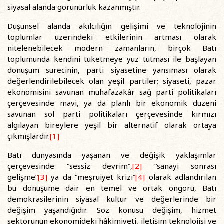
siyasal alanda görünürlük kazanmıştır.
Düşünsel alanda akılcılığın gelişimi ve teknolojinin
toplumlar üzerindeki etkilerinin artması olarak
nitelenebilecek modern zamanların, birçok Batı
toplumunda kendini tüketmeye yüz tutması ile başlayan
dönüşüm sürecinin, parti siyasetine yansıması olarak
değerlendirilebilecek olan yeşil partiler; siyaseti, pazar
ekonomisini savunan muhafazakâr sağ parti politikaları
çerçevesinde mavi, ya da planlı bir ekonomik düzeni
savunan sol parti politikaları çerçevesinde kırmızı
algılayan bireylere yeşil bir alternatif olarak ortaya
çıkmışlardır.
[1]
Batı dünyasında yaşanan ve değişik yaklaşımlar
çerçevesinde “sessiz devrim”,
[2]
“sanayi sonrası
gelişme”
[3]
ya da “meşruiyet krizi”
[4]
olarak adlandırılan
bu dönüşüme dair en temel ve ortak öngörü, Batı
demokrasilerinin siyasal kültür ve değerlerinde bir
değişim yaşandığıdır. Söz konusu değişim, hizmet
sektörünün ekonomideki hâkimiyeti, iletişim teknolojisi ve