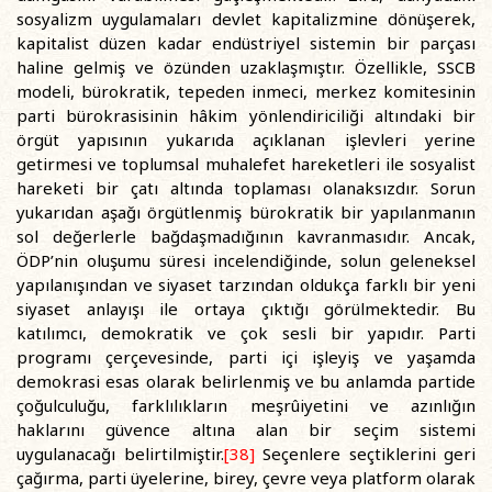
sosyalizm uygulamaları devlet kapitalizmine dönüşerek,
kapitalist düzen kadar endüstriyel sistemin bir parçası
haline gelmiş ve özünden uzaklaşmıştır. Özellikle, SSCB
modeli, bürokratik, tepeden inmeci, merkez komitesinin
parti bürokrasisinin hâkim yönlendiriciliği altındaki bir
örgüt yapısının yukarıda açıklanan işlevleri yerine
getirmesi ve toplumsal muhalefet hareketleri ile sosyalist
hareketi bir çatı altında toplaması olanaksızdır. Sorun
yukarıdan aşağı örgütlenmiş bürokratik bir yapılanmanın
sol değerlerle bağdaşmadığının kavranmasıdır. Ancak,
ÖDP’nin oluşumu süresi incelendiğinde, solun geleneksel
yapılanışından ve siyaset tarzından oldukça farklı bir yeni
siyaset anlayışı ile ortaya çıktığı görülmektedir. Bu
katılımcı, demokratik ve çok sesli bir yapıdır. Parti
programı çerçevesinde, parti içi işleyiş ve yaşamda
demokrasi esas olarak belirlenmiş ve bu anlamda partide
çoğulculuğu, farklılıkların meşrûiyetini ve azınlığın
haklarını güvence altına alan bir seçim sistemi
uygulanacağı belirtilmiştir.
[38]
Seçenlere seçtiklerini geri
çağırma, parti üyelerine, birey, çevre veya platform olarak