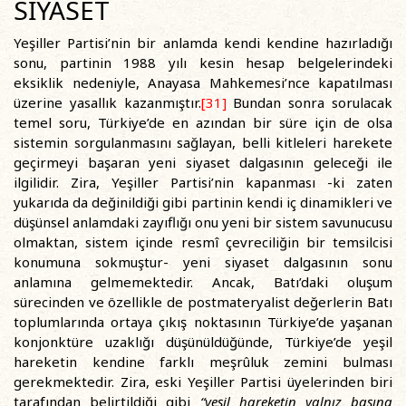
SİYASET
Yeşiller Partisi’nin bir anlamda kendi kendine hazırladığı
sonu, partinin 1988 yılı kesin hesap belgelerindeki
eksiklik nedeniyle, Anayasa Mahkemesi’nce kapatılması
üzerine yasallık kazanmıştır.
[31]
Bundan sonra sorulacak
temel soru, Türkiye’de en azından bir süre için de olsa
sistemin sorgulanmasını sağlayan, belli kitleleri harekete
geçirmeyi başaran yeni siyaset dalgasının geleceği ile
ilgilidir. Zira, Yeşiller Partisi’nin kapanması -ki zaten
yukarıda da değinildiği gibi partinin kendi iç dinamikleri ve
düşünsel anlamdaki zayıflığı onu yeni bir sistem savunucusu
olmaktan, sistem içinde resmî çevreciliğin bir temsilcisi
konumuna sokmuştur- yeni siyaset dalgasının sonu
anlamına gelmemektedir. Ancak, Batı’daki oluşum
sürecinden ve özellikle de postmateryalist değerlerin Batı
toplumlarında ortaya çıkış noktasının Türkiye’de yaşanan
konjonktüre uzaklığı düşünüldüğünde, Türkiye’de yeşil
hareketin kendine farklı meşrûluk zemini bulması
gerekmektedir. Zira, eski Yeşiller Partisi üyelerinden biri
tarafından belirtildiği gibi
“yeşil hareketin yalnız başına