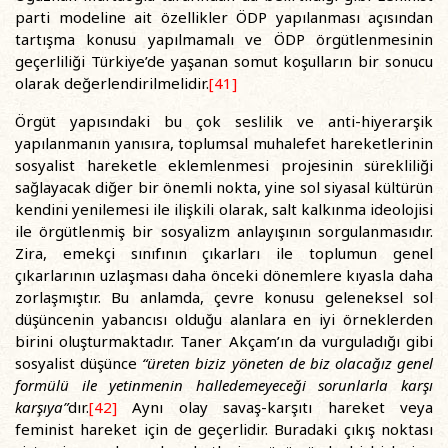
parti modeline ait özellikler ÖDP yapılanması açısından
tartışma konusu yapılmamalı ve ÖDP örgütlenmesinin
geçerliliği Türkiye’de yaşanan somut koşulların bir sonucu
olarak değerlendirilmelidir.
[41]
Örgüt yapısındaki bu çok seslilik ve anti-hiyerarşik
yapılanmanın yanısıra, toplumsal muhalefet hareketlerinin
sosyalist hareketle eklemlenmesi projesinin sürekliliği
sağlayacak diğer bir önemli nokta, yine sol siyasal kültürün
kendini yenilemesi ile ilişkili olarak, salt kalkınma ideolojisi
ile örgütlenmiş bir sosyalizm anlayışının sorgulanmasıdır.
Zira, emekçi sınıfının çıkarları ile toplumun genel
çıkarlarının uzlaşması daha önceki dönemlere kıyasla daha
zorlaşmıştır. Bu anlamda, çevre konusu geleneksel sol
düşüncenin yabancısı olduğu alanlara en iyi örneklerden
birini oluşturmaktadır. Taner Akçam’ın da vurguladığı gibi
sosyalist düşünce
“üreten biziz yöneten de biz olacağız genel
formülü ile yetinmenin halledemeyeceği sorunlarla karşı
karşıya”
dır.
[42]
Aynı olay savaş-karşıtı hareket veya
feminist hareket için de geçerlidir. Buradaki çıkış noktası