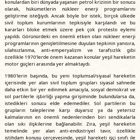
konulardan biri dünyada yaşanan petrol krizinin bir sonucu
olarak, hükümetlerin nükleer enerji programlarını
geliştirme isteğiydi. Ancak böyle bir istek, birçok ülkede
sivil toplum kurumlarının tepkisiyle karşılandı ve bu
kararları bloke etmek üzere pek çok protesto eylemi
yapıldı. Görünürdeki en önemli etken olan nükleer enerji
programlarının genişletilmesine duyulan tepkinin yanısıra,
silahsızlanma, anti-emperyalizm ve tarafsızlık gibi
özellikle 1970’lerde önem kazanan konular yeşil hareketin
motor güçleri arasında yer almaktaydı.
1980’lerin başında, bu yeni toplumsal/siyasal hareketin
içerisinde yer alan sivil toplum grupları siyasal sahnede
daha etkin bir yer edinmek amacıyla, sosyal demokrat ve
sol partilerle işbirliği yapma girişiminde bulundularsa da,
istedikleri sonucu elde edemediler. Sol partilerin bu
grupların taleplerine karşı duyarsız ya da yetersiz
kalmalarının en önemli nedenlerinden biri sendikalarla
olan sıkı ilişkilerine bağlanabilir. Zira, yeşil hareketin
temelinde yer alan anti-endüstriyel tavır, özellikle
istihdam konusu çerçevesinde, yeşil hareketi işçi sınıfı ile