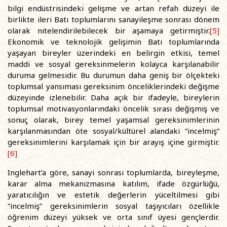
bilgi endüstrisindeki gelişme ve artan refah düzeyi ile
birlikte ileri Batı toplumlarını sanayileşme sonrası dönem
olarak nitelendirilebilecek bir aşamaya getirmiştir.
[5]
Ekonomik ve teknolojik gelişimin Batı toplumlarında
yaşayan bireyler üzerindeki en belirgin etkisi, temel
maddi ve sosyal gereksinmelerin kolayca karşılanabilir
duruma gelmesidir. Bu durumun daha geniş bir ölçekteki
toplumsal yansıması gereksinim önceliklerindeki değişme
düzeyinde izlenebilir. Daha açık bir ifadeyle, bireylerin
toplumsal motivasyonlarındaki öncelik sırası değişmiş ve
sonuç olarak, birey temel yaşamsal gereksinimlerinin
karşılanmasından öte sosyal/kültürel alandaki “incelmiş”
gereksinimlerini karşılamak için bir arayış içine girmiştir.
[6]
Inglehart’a göre, sanayi sonrası toplumlarda, bireyleşme,
karar alma mekanizmasına katılım, ifade özgürlüğü,
yaratıcılığın ve estetik değerlerin yüceltilmesi gibi
“incelmiş” gereksinimlerin sosyal taşıyıcıları özellikle
öğrenim düzeyi yüksek ve orta sınıf üyesi gençlerdir.