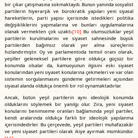
bir çıkar çatışmasına sokmaktaydı. Bunun yanında sosyalist
partilerin hiyerarşik ve bürokratik yapıları yeni siyasal
hareketlerin, parti yapısı içerisinde istedikleri politika
değişikliklerini yapmalarına ve bunları uygulamalarına
olanak vermekten çok uzaktı.
[10]
Bu olumsuzluklar yeşil
partilerin kurulmalarını ve siyaset sahnesinde büyük
partilerden bağımsız olarak yer alma süreçlerini
hızlandırmıştır. Oy ve parlamentoda temsil oranı olarak,
yeşiller geleneksel partilere göre oldukça güçsüz bir
konumda olsalar da, kamuoyunun ilgisini eski siyaset
konularından yeni siyaset konularına çekmeleri ve var olan
sistemin sorgulanmasını gündeme getirmeleri açısından
siyasal alanda oldukça önemli bir rol oynamaktadırlar.
Ancak, bütün yeşil partilerin aynı ideolojik konumda
olduklarını söylemek bir yanılgı olur. Zira, yeni siyaset
konularını benimseme oranları bağlamında yeşil partiler,
kendi aralarında oldukça farklı bir ideolojik yapılanma
içerisindedirler. Bu çerçevede, yeşil partileri muhafazakâr
ve yeni siyaset partileri olarak ikiye ayırmak mümkündür.