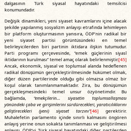
dalgasının Türk siyasal hayatındaki temsilcisi
konumundadır.
Değişik dinamikleri, yeni siyaset kavramlarını içine alacak
şekilde yapılanmış sosyalizm anlayışı etrafında lehimleyen
bir platform oluşturmasının yanısıra, ÖDP’nin radikal bir
yeni siyaset partisi görüntüsündeki en temel
belirleyicilerden biri partinin iktidara ilişkin tutumudur.
Parti programı çerçevesinde, “emek güçlerinin siyasî
iktidarının kurulması” temel amaç olarak belirlenmiştir.
[45]
Ancak, ekonomik, siyasal ve toplumsal alanda hedeflenen
radikal dönüşümün gerçekleştirilmesinde hükümet olmak,
diğer düzen partilerinde olduğu gibi olmazsa olmaz bir
koşul olarak tanımlanmamaktadır. Zira, bu dönüşümün
gerçekleşmesindeki temel unsur özyönetimdir. Bu
bağlamda,
“emekçilerin... siyasetin toplumsallaşması
yönündeki çaba ve girişimlerini sürdürecekleri, yaratıcılıklarını
geliştirecekleri (yeni) siyaset tarzını”
[46]
gerektirir.
Muhalefetin parlamento içinde sınırlı kalmasını öngören
anlayış yerine onun sokakta tanımlanması ve geliştirilmesi
anlayışı, ÖDP’yi Türk siyasal hayatındaki diğer partilerden