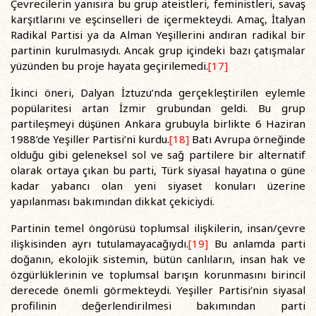
Çevrecilerin yanısıra bu grup ateistleri, feministleri, savaş
karşıtlarını ve eşcinselleri de içermekteydi. Amaç, İtalyan
Radikal Partisi ya da Alman Yeşillerini andıran radikal bir
partinin kurulmasıydı. Ancak grup içindeki bazı çatışmalar
yüzünden bu proje hayata geçirilemedi.
[17]
İkinci öneri, Dalyan İztuzu’nda gerçekleştirilen eylemle
popülaritesi artan İzmir grubundan geldi. Bu grup
partileşmeyi düşünen Ankara grubuyla birlikte 6 Haziran
1988’de Yeşiller Partisi’ni kurdu.
[18]
Batı Avrupa örneğinde
olduğu gibi geleneksel sol ve sağ partilere bir alternatif
olarak ortaya çıkan bu parti, Türk siyasal hayatına o güne
kadar yabancı olan yeni siyaset konuları üzerine
yapılanması bakımından dikkat çekiciydi.
Partinin temel öngörüsü toplumsal ilişkilerin, insan/çevre
ilişkisinden ayrı tutulamayacağıydı.
[19]
Bu anlamda parti
doğanın, ekolojik sistemin, bütün canlıların, insan hak ve
özgürlüklerinin ve toplumsal barışın korunmasını birincil
derecede önemli görmekteydi. Yeşiller Partisi’nin siyasal
profilinin değerlendirilmesi bakımından parti