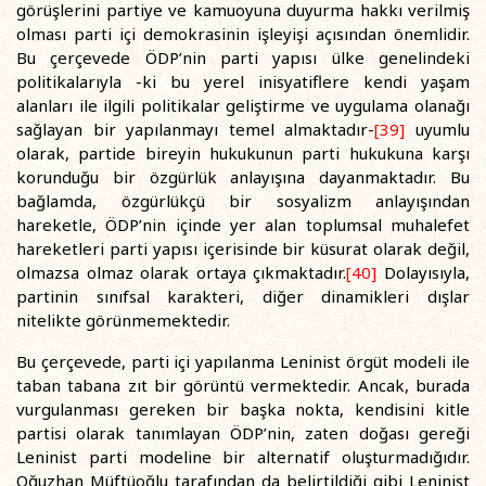
görüşlerini partiye ve kamuoyuna duyurma hakkı verilmiş
olması parti içi demokrasinin işleyişi açısından önemlidir.
Bu çerçevede ÖDP’nin parti yapısı ülke genelindeki
politikalarıyla -ki bu yerel inisyatiflere kendi yaşam
alanları ile ilgili politikalar geliştirme ve uygulama olanağı
sağlayan bir yapılanmayı temel almaktadır-
[39]
uyumlu
olarak, partide bireyin hukukunun parti hukukuna karşı
korunduğu bir özgürlük anlayışına dayanmaktadır. Bu
bağlamda, özgürlükçü bir sosyalizm anlayışından
hareketle, ÖDP’nin içinde yer alan toplumsal muhalefet
hareketleri parti yapısı içerisinde bir küsurat olarak değil,
olmazsa olmaz olarak ortaya çıkmaktadır.
[40]
Dolayısıyla,
partinin sınıfsal karakteri, diğer dinamikleri dışlar
nitelikte görünmemektedir.
Bu çerçevede, parti içi yapılanma Leninist örgüt modeli ile
taban tabana zıt bir görüntü vermektedir. Ancak, burada
vurgulanması gereken bir başka nokta, kendisini kitle
partisi olarak tanımlayan ÖDP’nin, zaten doğası gereği
Leninist parti modeline bir alternatif oluşturmadığıdır.
Oğuzhan Müftüoğlu tarafından da belirtildiği gibi Leninist