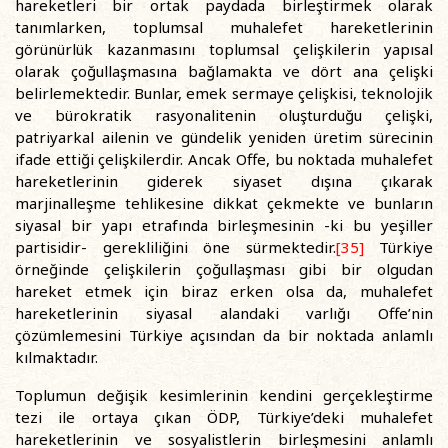
hareketleri bir ortak paydada birleştirmek olarak
tanımlarken, toplumsal muhalefet hareketlerinin
görünürlük kazanmasını toplumsal çelişkilerin yapısal
olarak çoğullaşmasına bağlamakta ve dört ana çelişki
belirlemektedir. Bunlar, emek sermaye çelişkisi, teknolojik
ve bürokratik rasyonalitenin oluşturduğu çelişki,
patriyarkal ailenin ve gündelik yeniden üretim sürecinin
ifade ettiği çelişkilerdir. Ancak Offe, bu noktada muhalefet
hareketlerinin giderek siyaset dışına çıkarak
marjinalleşme tehlikesine dikkat çekmekte ve bunların
siyasal bir yapı etrafında birleşmesinin -ki bu yeşiller
partisidir- gerekliliğini öne sürmektedir.
[35]
Türkiye
örneğinde çelişkilerin çoğullaşması gibi bir olgudan
hareket etmek için biraz erken olsa da, muhalefet
hareketlerinin siyasal alandaki varlığı Offe’nin
çözümlemesini Türkiye açısından da bir noktada anlamlı
kılmaktadır.
Toplumun değişik kesimlerinin kendini gerçekleştirme
tezi ile ortaya çıkan ÖDP, Türkiye’deki muhalefet
hareketlerinin ve sosyalistlerin birleşmesini anlamlı