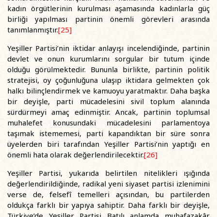
kadın örgütlerinin kurulması aşamasında kadınlarla güç
birliği yapılması partinin önemli görevleri arasında
tanımlanmıştır.
[25]
Yeşiller Partisi’nin iktidar anlayışı incelendiğinde, partinin
devlet ve onun kurumlarını sorgular bir tutum içinde
olduğu görülmektedir. Bununla birlikte, partinin politik
stratejisi, oy çoğunluğuna ulaşıp iktidara gelmekten çok
halkı bilinçlendirmek ve kamuoyu yaratmaktır. Daha başka
bir deyişle, parti mücadelesini sivil toplum alanında
sürdürmeyi amaç edinmiştir. Ancak, partinin toplumsal
muhalefet konusundaki mücadelesini parlamentoya
taşımak istememesi, parti kapandıktan bir süre sonra
üyelerden biri tarafından Yeşiller Partisi’nin yaptığı en
önemli hata olarak değerlendirilecektir.
[26]
Yeşiller Partisi, yukarıda belirtilen nitelikleri ışığında
değerlendirildiğinde, radikal yeni siyaset partisi izlenimini
verse de, felsefî temelleri açısından, bu partilerden
oldukça farklı bir yapıya sahiptir. Daha farklı bir deyişle,
Türkiye’de Yeşiller Partisi Batılı anlamda muhafazakâr