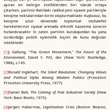
ayıran en belirgin özelliklerden biri olarak ortaya
çıkarken, partinin Batı’daki radikal yeni siyaset partileriyle
kesişme noktalarından birini oluşturmaktadır. Kuşkusuz, bu
kesişme uzun dönemde toplumsal muhalefet
hareketlerinin siyasal arenada etkinlik kazanma sürecini
hızlandıracaktır ki zaten partinin kuruluşundan bu yana
sürdürdüğü politik eylemlilik biçimi de bunu doğrular
niteliktedir.
[1]
J. Galtung, “The Green Movement,”
The Future of the
Environment
, David C. Pitt, der. (New York: Routledge,
1988), s.145.
[2]
Ronald Inglehart,
The Silent Revolution: Changing Values
and Political Styles Among Western Publics
(Princeton:
Princeton University Press, 1977).
[3]
Daniel Bell,
The Coming of Post Industrial Society
(New
York: Basic Books, 1973).
[4]
Jurgen Habermas,
Legitimation Crisis
(Boston: Beacon,