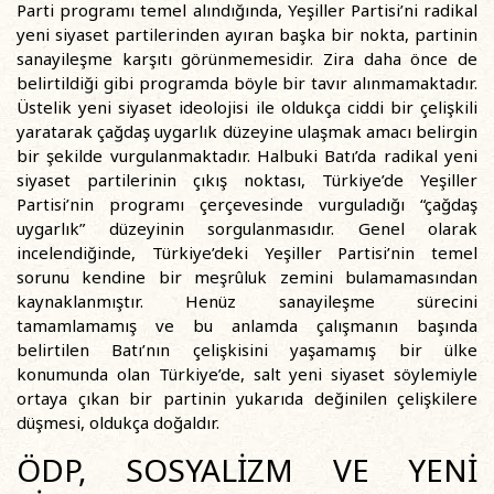
Parti programı temel alındığında, Yeşiller Partisi’ni radikal
yeni siyaset partilerinden ayıran başka bir nokta, partinin
sanayileşme karşıtı görünmemesidir. Zira daha önce de
belirtildiği gibi programda böyle bir tavır alınmamaktadır.
Üstelik yeni siyaset ideolojisi ile oldukça ciddi bir çelişkili
yaratarak çağdaş uygarlık düzeyine ulaşmak amacı belirgin
bir şekilde vurgulanmaktadır. Halbuki Batı’da radikal yeni
siyaset partilerinin çıkış noktası, Türkiye’de Yeşiller
Partisi’nin programı çerçevesinde vurguladığı “çağdaş
uygarlık” düzeyinin sorgulanmasıdır. Genel olarak
incelendiğinde, Türkiye’deki Yeşiller Partisi’nin temel
sorunu kendine bir meşrûluk zemini bulamamasından
kaynaklanmıştır. Henüz sanayileşme sürecini
tamamlamamış ve bu anlamda çalışmanın başında
belirtilen Batı’nın çelişkisini yaşamamış bir ülke
konumunda olan Türkiye’de, salt yeni siyaset söylemiyle
ortaya çıkan bir partinin yukarıda değinilen çelişkilere
düşmesi, oldukça doğaldır.
ÖDP, SOSYALİZM VE YENİ