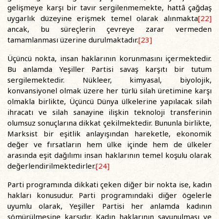
gelişmeye karşı bir tavır sergilenmemekte, hattâ çağdaş
uygarlık düzeyine erişmek temel olarak alınmakta
[22]
ancak, bu süreçlerin çevreye zarar vermeden
tamamlanması üzerine durulmaktadır.
[23]
Üçüncü nokta, insan haklarının korunmasını içermektedir.
Bu anlamda Yeşiller Partisi savaş karşıtı bir tutum
sergilemektedir. Nükleer, kimyasal, biyolojik,
konvansiyonel olmak üzere her türlü silah üretimine karşı
olmakla birlikte, Üçüncü Dünya ülkelerine yapılacak silah
ihracatı ve silah sanayine ilişkin teknoloji transferinin
olumsuz sonuçlarına dikkat çekilmektedir. Bununla birlikte,
Marksist bir eşitlik anlayışından hareketle, ekonomik
değer ve fırsatların hem ülke içinde hem de ülkeler
arasında eşit dağılımı insan haklarının temel koşulu olarak
değerlendirilmektedirler.
[24]
Parti programında dikkati çeken diğer bir nokta ise, kadın
hakları konusudur. Parti programındaki diğer ögelerle
uyumlu olarak, Yeşiller Partisi her anlamda kadının
sömürülmesine karşıdır. Kadın haklarının savunulması ve