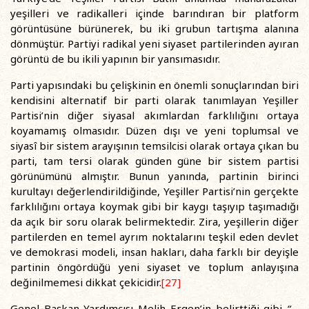
yeşilleri ve radikalleri içinde barındıran bir platform
görüntüsüne bürünerek, bu iki grubun tartışma alanına
dönmüştür. Partiyi radikal yeni siyaset partilerinden ayıran
görüntü de bu ikili yapının bir yansımasıdır.
Parti yapısındaki bu çelişkinin en önemli sonuçlarından biri
kendisini alternatif bir parti olarak tanımlayan Yeşiller
Partisi’nin diğer siyasal akımlardan farklılığını ortaya
koyamamış olmasıdır. Düzen dışı ve yeni toplumsal ve
siyasî bir sistem arayışının temsilcisi olarak ortaya çıkan bu
parti, tam tersi olarak günden güne bir sistem partisi
görünümünü almıştır. Bunun yanında, partinin birinci
kurultayı değerlendirildiğinde, Yeşiller Partisi’nin gerçekte
farklılığını ortaya koymak gibi bir kaygı taşıyıp taşımadığı
da açık bir soru olarak belirmektedir. Zira, yeşillerin diğer
partilerden en temel ayrım noktalarını teşkil eden devlet
ve demokrasi modeli, insan hakları, daha farklı bir deyişle
partinin öngördüğü yeni siyaset ve toplum anlayışına
değinilmemesi dikkat çekicidir.
[27]
Genel Başkan Yardımcısı Melih Ergen’in belirttiği gibi
“...