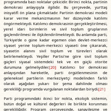
programında bazı noktalar çekicidir. Birinci nokta, partinin
demokrasi anlayışıyla ilgilidir. Bu çerçevede, yurttaş
inisyatifi ön plana çıkmaktadır. Partinin demokrasi modeli
karar verme mekanizmasının her düzeyinde katılımı
öngörmekteydi. Katılımcı demokrasinin gerçekleştirilmesi,
yerel idari birimlerin ve sivil toplum gruplarının
güçlendirilmesi ile ilişkilendirilmekteydi. Bu anlamda parti,
Türkiye’de o güne kadar egemen olan devlet-merkezci
siyaset yerine toplum-merkezci siyaseti öne çıkararak,
siyasetin alanını sivil toplum ve türevleri olarak
belirlemekteydi. Yeşiller Partisi’ne göre sivil toplum
güçleri siyasal sistemdeki tek ve en güçlü otorite
durumuna gelmeliydiler.
[20]
Katılımcı bir demokrasi
anlayışından hareketle, parti örgütlenmesinin de
geleneksel partilerin merkeziyetçi modelinden farklı
olarak aşağıdan yukarı bir şema dahilinde olması
gerekliliği programda vurgulanan noktalardan biriydi.
[21]
Parti programındaki ikinci bir nokta, ekolojik sistemin,
bütün doğal ve kültürel değerleri ile birlikte korunması
gerekliliğidir. Program çerçevesinde, sanayileşme ve