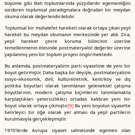
büyüme gibi Batı toplumlarında yüzyıllardır egemenliğini
sürdüren toplumsal paradigmalara doğrudan bir meydan
okuma olarak değerlendirilebilir.
Toplumsal bir muhalefet hareketi olarak ortaya çıkan yeşil
hareket bu meydan okumanın merkezinde yer aldı. Zira,
yeşil hareket çevre koruma bilincinin üzerine
temellenmenin ötesinde postmateryalist değerler üzerine
yapılanmış yeni bir toplum projesi öngörmektedir.
Bu anlamda, postmateryalizm parti siyasetine de yeni bir
boyut getirmiştir. Daha başka bir deyişle, postmateryalizm
sosyo-ekonomik, dinî, kültürel/etnik, kent/köy ve dış
politika boyutları olarak tanımlanan geleneksel çatışma
boyutlarının, modern çatışma biçimlerini tanımlamakta
karşılaştıkları yetersizlikleri ortadan kaldıran yeni bir
boyut olarak ortaya çıkmıştır.
[9]
Bu yeni boyutun siyasette
belirleyici bir öğe olarak yer alması da yeşil partilerin
kurulmasıyla gerçekleşmiştir.
1970’lerde Avrupa siyaset sahnesinde egemen olan