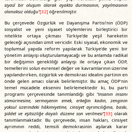
siyasî bir oluşum olarak ayakta durmasının, yayılmasının
olanaksız olduğu”
[32]
öğrenilmiştir.
Bu çerçevede Özgürlük ve Dayanışma Partisi’nin (ÖDP)
sosyalist ve yeni siyaset söylemlerini birleştirici bir
nitelikte ortaya çıkması Türkiye’de yeşil hareketin
geleceği açısından ümit vericidir. Eski siyasal, ekonomik ve
toplumsal yapıda reform yapılarak Türkiye’de yeni bir
yönetim anlayışı oluşturulamayacağı ve bu anlamda radikal
bir değişimin gerekliliği anlayışı ile ortaya çıkan ÖDP,
temellerini solun evrensel değer ve kavramlarının üzerine
yapılandırırken, özgürlük ve demokrasi idealini partinin en
önde gelen amacı olarak belirlemiştir. Bu amaç ÖDP’nin
temel mücadele eksenini belirlemektedir ki, bu parti
programı çerçevesinde tanımlandığı gibi
“insanın insanı
sömürmesine, sermayenin emek, erkeğin kadın, zenginin
yoksul üzerindeki hâkimiyetine, cinsiyet ayrımcılığına, baskı,
şiddet ve eşitsizliğe dayalı düzene son verilmesi”
[33]
olarak
tanımlanmaktadır. Bu çerçevede, insan hakları, cinsiyet
ayrımının reddi, temsili demokrasinin aşılarak karar