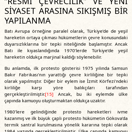
“RESMÎ ÇEVRECİLİK” VE YENİ
SİYASET ARASINA SIKIŞMIŞ BİR
YAPILANMA
Batı Avrupa örneğine paralel olarak, Türkiye’de de yeşil
hareketin ortaya çıkması hükümetlerin çevre konusundaki
duyarsızlıklarına bir tepki niteliğinde başlamıştır. Ancak
Batı ile kıyaslandığında 1970’lerde Türkiye’de yeşil
hareketin oldukça marjinal kaldığı söylenebilir.
Bu anlamda, ilk protesto gösterisi 1975 yılında Samsun
Bakır Fabrikası’nın yarattığı çevre kirliliğine bir tepki
olarak yapılmıştır. Diğer bir eylem ise İzmit Körfezi’ndeki
kirliliğe karşı yöre balıkçıları tarafından
gerçekleştirilmiştir.
[15]
Ancak, bu iki eylemde ülke
çapında kamuoyu oluşturmaktan oldukça uzaktır.
1980’lere gelindiğinde protesto hareketleri ivme
kazanmış ve ilk büyük çaplı protesto hükümetin Gökova’da
termik santral kurulmasına yönelik kararına tepki olarak
1984 yazında gerçekleştirilmiştir. Ülke çapında kamuoyu