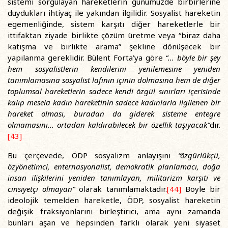
sistemi sorgulayan hareketlerin günümüzde birbirlerine
duydukları ihtiyaç ile yakından ilgilidir. Sosyalist hareketin
egemenliğinde, sistem karşıtı diğer hareketlerle bir
ittifaktan ziyade birlikte çözüm üretme veya “biraz daha
katışma ve birlikte arama” şekline dönüşecek bir
yapılanma gereklidir. Bülent Forta’ya göre
“... böyle bir şey
hem sosyalistlerin kendilerini yenilemesine yeniden
tanımlamasına sosyalist lafının içinin dolmasına hem de diğer
toplumsal hareketlerin sadece kendi özgül sınırları içerisinde
kalıp mesela kadın hareketinin sadece kadınlarla ilgilenen bir
hareket olması, buradan da giderek sisteme entegre
olmamasını... ortadan kaldırabilecek bir özellik taşıyacak”
dır.
[43]
Bu çerçevede, ÖDP sosyalizm anlayışını
“özgürlükçü,
özyönetimci, enternasyonalist, demokratik planlamacı, doğa
insan ilişkilerini yeniden tanımlayan, militarizm karşıtı ve
cinsiyetçi olmayan”
olarak tanımlamaktadır.
[44]
Böyle bir
ideolojik temelden hareketle, ÖDP, sosyalist hareketin
değişik fraksiyonlarını birleştirici, ama aynı zamanda
bunları aşan ve hepsinden farklı olarak yeni siyaset