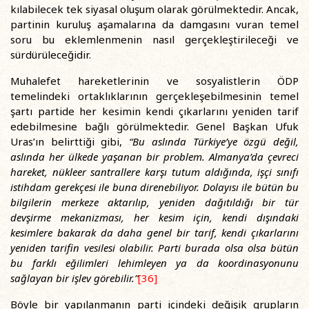
kılabilecek tek siyasal oluşum olarak görülmektedir. Ancak,
partinin kuruluş aşamalarına da damgasını vuran temel
soru bu eklemlenmenin nasıl gerçekleştirileceği ve
sürdürüleceğidir.
Muhalefet hareketlerinin ve sosyalistlerin ÖDP
temelindeki ortaklıklarının gerçekleşebilmesinin temel
şartı partide her kesimin kendi çıkarlarını yeniden tarif
edebilmesine bağlı görülmektedir. Genel Başkan Ufuk
Uras’ın belirttiği gibi,
“Bu aslında Türkiye’ye özgü değil,
aslında her ülkede yaşanan bir problem. Almanya’da çevreci
hareket, nükleer santrallere karşı tutum aldığında, işçi sınıfı
istihdam gerekçesi ile buna direnebiliyor. Dolayısı ile bütün bu
bilgilerin merkeze aktarılıp, yeniden dağıtıldığı bir tür
devşirme mekanizması, her kesim için, kendi dışındaki
kesimlere bakarak da daha genel bir tarif, kendi çıkarlarını
yeniden tarifin vesilesi olabilir. Parti burada olsa olsa bütün
bu farklı eğilimleri lehimleyen ya da koordinasyonunu
sağlayan bir işlev görebilir.”
[36]
Böyle bir yapılanmanın parti içindeki değişik grupların