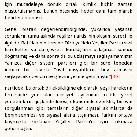
için mücadeleye dönük ortak kimlik hiçbir zaman
oluşturulamamış, bunun ötesinde hedef dahi tam olarak
belirlenememiştir.
Genel olarak değerlendirildiğinde, yukarıda yaşanan
sorunların tümü aslında Yeşiller Partisi’nin oluşum süreci ile
ilgilidir. Batı’dakinin tersine Türkiye’deki Yeşiller Partisi sivil
hareketler ya da çevreci kuruluşların uzlaşması sonucu
doğmamış ve daha sonra da bu uzlaşmayı sağlayamamıştır.
Yalnızca diğer sistem partileri gibi bir süre tepeden
inmeci bir tavırla “sivil inisyatiflerin boy atmasını
sağlayacak özendirme işlevini yerine getirmiştir.”
[30]
Partideki bu ortak dil eksikliğine ek olarak, yeşil hareketin
temelinde yer alan cinsiyet ayrımının reddi, yerel
yönetimlerin güçlendirilmesi, ekonomide özerklik, bireyin
sorgulanması gibi temaların diğer siyasal akımlarca da
benimsenmesi ve siyasal alana taşınması, farkını ortaya
koymakta zorlanan Yeşiller Partisi’ni iyice çıkmaza
götürmüştür.