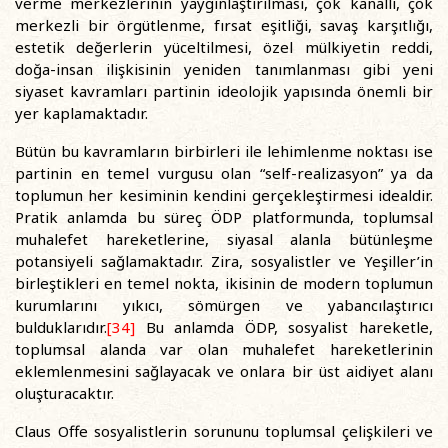
verme merkezlerinin yaygınlaştırılması, çok kanallı, çok
merkezli bir örgütlenme, fırsat eşitliği, savaş karşıtlığı,
estetik değerlerin yüceltilmesi, özel mülkiyetin reddi,
doğa-insan ilişkisinin yeniden tanımlanması gibi yeni
siyaset kavramları partinin ideolojik yapısında önemli bir
yer kaplamaktadır.
Bütün bu kavramların birbirleri ile lehimlenme noktası ise
partinin en temel vurgusu olan “self-realizasyon” ya da
toplumun her kesiminin kendini gerçekleştirmesi idealdir.
Pratik anlamda bu süreç ÖDP platformunda, toplumsal
muhalefet hareketlerine, siyasal alanla bütünleşme
potansiyeli sağlamaktadır. Zira, sosyalistler ve Yeşiller’in
birleştikleri en temel nokta, ikisinin de modern toplumun
kurumlarını yıkıcı, sömürgen ve yabancılaştırıcı
bulduklarıdır.
[34]
Bu anlamda ÖDP, sosyalist hareketle,
toplumsal alanda var olan muhalefet hareketlerinin
eklemlenmesini sağlayacak ve onlara bir üst aidiyet alanı
oluşturacaktır.
Claus Offe sosyalistlerin sorununu toplumsal çelişkileri ve