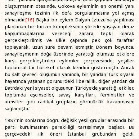
oluşturmanın ötesinde, Gökova eyleminin en önemli yanı
sanayileşme tezinin ilk defa sorgulanmasına yol açmış
olmasıdır.
[16]
Başka bir eylem Dalyan İztuzu’na yapılması
planlanan bir turizm kompleksinin yörede yaşayan deniz
kaplumbağalarına vereceği zarara tepki olarak
gerçekleştirilmiş ve ülke çapında pek çok taraftar
toplayarak, uzun süre devam etmiştir. Dönem boyunca,
sanayileşmenin doğa üzerinde yarattığı olumsuz etkilere
karşı gerçekleştirilen eylemler çerçevesinde, yeşiller
toplumsal bir hareket olarak kendini göstermiştir. Ancak
bu salt çevreci oluşumun yanında, bir yandan Türk siyasal
hayatında yaşanan görünürdeki liberallik, diğer yandan da
Batı’daki yeni siyaset olgusunun Türkiye’de yarattığı etkiler,
toplumda eşcinseller, savaş karşıtları, feministler ve
ateistler gibi radikal grupların görünürlük kazanmasını
sağlamıştır.
1987’nin sonlarına doğru değişik yeşil gruplar arasında bir
parti kurulmasının gerekliliği tartışılmaya başladı. Bu
çerçevedeki ilk öneri İstanbul grubundan geldi.