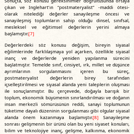
Sonuçta, söz konusu gereksinimler doğrultusunda ortaya
çıkan ve Inglehart’ın “postmateryalist” -maddi ötesi-
olarak nitelediği değerler sanayileşme öncesi ve
sanayileşmiş toplumların sahip olduğu dinsel, sınıfsal,
mesleksel ve eğitimsel değerlerin yerini almaya
başlamıştır.
[7]
Değerlerdeki söz konusu değişim, bireyin siyasal
eğilimlerinde farklılaşmaya yol açarken, özellikle siyasal
inanç ve değerlerde yeniden yapılanma sürecini
başlatmıştır. Temelde sınıf, cinsiyet, ırk, millet ve düşünce
ayrımlarının sorgulanmasını içeren bu süreç,
postmateryalist değerlerin birey tarafından
içselleştirilmesi ve siyasal alanda yeni taleplerin oluşması
ile sonuçlanmıştır. Bu çerçevede, doğayla barışık bir
toplum, ekonomik büyümenin sınırlandırılması ve doğanın
insan merkezli sömürüsünün reddi, sanayi toplumunun
tüketime dayalı düzeninin sorgulanması gibi olgular siyasal
alanda önem kazanmaya başlamıştır.
[8]
Sanayileşme
sonrası gelişmenin bir ürünü olan bu yeni siyaset konuları,
bilim ve teknolojiye inanç, gelişme, kalkınma, ekonomik