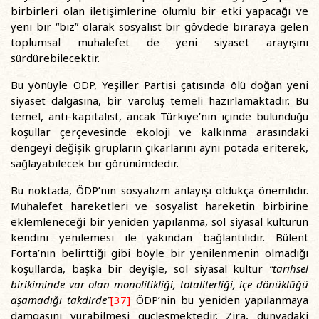
birbirleri olan iletişimlerine olumlu bir etki yapacağı ve
yeni bir “biz” olarak sosyalist bir gövdede biraraya gelen
toplumsal muhalefet de yeni siyaset arayışını
sürdürebilecektir.
Bu yönüyle ÖDP, Yeşiller Partisi çatısında ölü doğan yeni
siyaset dalgasına, bir varoluş temeli hazırlamaktadır. Bu
temel, anti-kapitalist, ancak Türkiye’nin içinde bulunduğu
koşullar çerçevesinde ekoloji ve kalkınma arasındaki
dengeyi değişik grupların çıkarlarını aynı potada eriterek,
sağlayabilecek bir görünümdedir.
Bu noktada, ÖDP’nin sosyalizm anlayışı oldukça önemlidir.
Muhalefet hareketleri ve sosyalist hareketin birbirine
eklemleneceği bir yeniden yapılanma, sol siyasal kültürün
kendini yenilemesi ile yakından bağlantılıdır. Bülent
Forta’nın belirttiği gibi böyle bir yenilenmenin olmadığı
koşullarda, başka bir deyişle, sol siyasal kültür
“tarihsel
birikiminde var olan monolitikliği, totaliterliği, içe dönüklüğü
aşamadığı takdirde”
[37]
ÖDP’nin bu yeniden yapılanmaya
damgasını vurabilmesi güçleşmektedir. Zira, dünyadaki