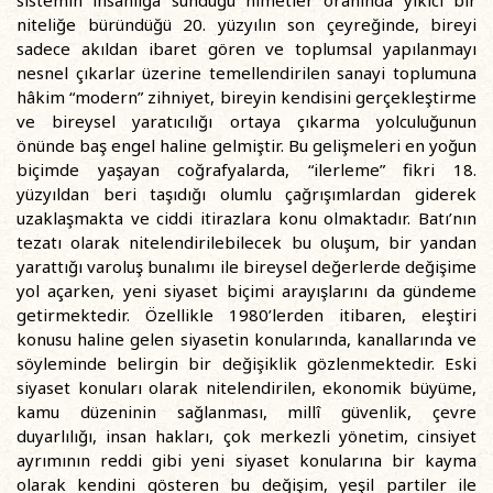
sistemin insanlığa sunduğu nimetler oranında yıkıcı bir
niteliğe büründüğü 20. yüzyılın son çeyreğinde, bireyi
sadece akıldan ibaret gören ve toplumsal yapılanmayı
nesnel çıkarlar üzerine temellendirilen sanayi toplumuna
hâkim “modern” zihniyet, bireyin kendisini gerçekleştirme
ve bireysel yaratıcılığı ortaya çıkarma yolculuğunun
önünde baş engel haline gelmiştir. Bu gelişmeleri en yoğun
biçimde yaşayan coğrafyalarda, “ilerleme” fikri 18.
yüzyıldan beri taşıdığı olumlu çağrışımlardan giderek
uzaklaşmakta ve ciddi itirazlara konu olmaktadır. Batı’nın
tezatı olarak nitelendirilebilecek bu oluşum, bir yandan
yarattığı varoluş bunalımı ile bireysel değerlerde değişime
yol açarken, yeni siyaset biçimi arayışlarını da gündeme
getirmektedir. Özellikle 1980’lerden itibaren, eleştiri
konusu haline gelen siyasetin konularında, kanallarında ve
söyleminde belirgin bir değişiklik gözlenmektedir. Eski
siyaset konuları olarak nitelendirilen, ekonomik büyüme,
kamu düzeninin sağlanması, millî güvenlik, çevre
duyarlılığı, insan hakları, çok merkezli yönetim, cinsiyet
ayrımının reddi gibi yeni siyaset konularına bir kayma
olarak kendini gösteren bu değişim, yeşil partiler ile