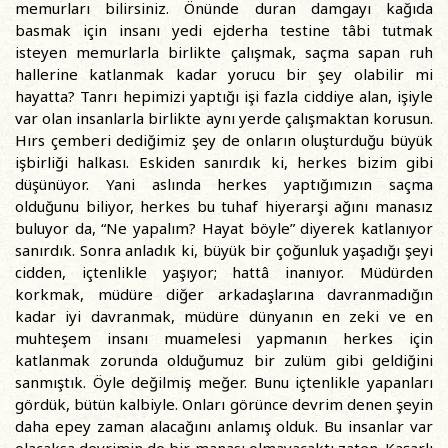
memurları bilirsiniz. Önünde duran damgayı kağıda
basmak için insanı yedi ejderha testine tâbi tutmak
isteyen memurlarla birlikte çalışmak, saçma sapan ruh
hallerine katlanmak kadar yorucu bir şey olabilir mi
hayatta? Tanrı hepimizi yaptığı işi fazla ciddiye alan, işiyle
var olan insanlarla birlikte aynı yerde çalışmaktan korusun.
Hırs çemberi dediğimiz şey de onların oluşturduğu büyük
işbirliği halkası. Eskiden sanırdık ki, herkes bizim gibi
düşünüyor. Yani aslında herkes yaptığımızın saçma
olduğunu biliyor, herkes bu tuhaf hiyerarşi ağını manasız
buluyor da, “Ne yapalım? Hayat böyle” diyerek katlanıyor
sanırdık. Sonra anladık ki, büyük bir çoğunluk yaşadığı şeyi
cidden, içtenlikle yaşıyor; hattâ inanıyor. Müdürden
korkmak, müdüre diğer arkadaşlarına davranmadığın
kadar iyi davranmak, müdüre dünyanın en zeki ve en
muhteşem insanı muamelesi yapmanın herkes için
katlanmak zorunda olduğumuz bir zulüm gibi geldiğini
sanmıştık. Öyle değilmiş meğer. Bunu içtenlikle yapanları
gördük, bütün kalbiyle. Onları görünce devrim denen şeyin
daha epey zaman alacağını anlamış olduk. Bu insanlar var