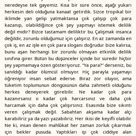
neredeyse tek gayemiz. Kısa bir süre önce, aşağı yukarı
herkesin deli olduğuna kanaat getirdik. Sizce tropikal bir
iklimde yan gelip yatmaktansa çok çalışıp çok para
kazanıp, olabildiğince çok şey yapmayı istemek delilik
değil midir? Bizce tastamam deliliktir bu. Çalışmak insanca
değildir, zorunlu olduğumuz için çalışırız. En az zamanda en
çok iş, en az işle en çok para sloganı doğrudur bize kalırsa,
bunu aşan herhangi bir zorunlu olmayan etkinlik delilik
sınıfına girer. Bütün bu düşünceler içinde bir süredir hiçbir
şey yapmamaya özen gösteriyoruz. “Ya para?” derseniz, bu
sanıldığı kadar ölümcül olmuyor. Hiç parayla yaşamayı
öğreniyor insan sebat ederse. Biraz zor oluyor, ama
tüketim toplumunun döngüsünün daha zahmetli olduğunu
herkes deneyerek görebilir. Ne kadar çok para
kazanırsanız o kadar çok harcarsınız ve daha çok
harcamak için daha çok çalışırsınız. Esasında bize sıkıntı
veren çalışmak değil. Sabahtan akşama kadar alçı
karabiliriz ya da yazı yazabiliriz. Her ikisi de keyifli olabilir.
Ne ki, insan denen mahlûkat her zaman zorluk çıkarmak
için bekler pusuda. Yaptıkları işi çok ciddiye alan