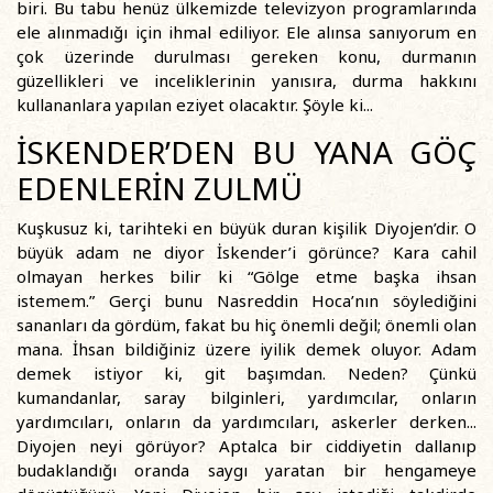
biri. Bu tabu henüz ülkemizde televizyon programlarında
ele alınmadığı için ihmal ediliyor. Ele alınsa sanıyorum en
çok üzerinde durulması gereken konu, durmanın
güzellikleri ve inceliklerinin yanısıra, durma hakkını
kullananlara yapılan eziyet olacaktır. Şöyle ki...
İSKENDER’DEN BU YANA GÖÇ
EDENLERİN ZULMÜ
Kuşkusuz ki, tarihteki en büyük duran kişilik Diyojen’dir. O
büyük adam ne diyor İskender’i görünce? Kara cahil
olmayan herkes bilir ki “Gölge etme başka ihsan
istemem.” Gerçi bunu Nasreddin Hoca’nın söylediğini
sananları da gördüm, fakat bu hiç önemli değil; önemli olan
mana. İhsan bildiğiniz üzere iyilik demek oluyor. Adam
demek istiyor ki, git başımdan. Neden? Çünkü
kumandanlar, saray bilginleri, yardımcılar, onların
yardımcıları, onların da yardımcıları, askerler derken...
Diyojen neyi görüyor? Aptalca bir ciddiyetin dallanıp
budaklandığı oranda saygı yaratan bir hengameye