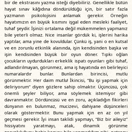
bir de ekstrasını yazma isteği diyebiliriz. Genellikle bütün
hayat sınav kâğıdına döndürüldüğü için, bir satır fazla
yazmanın psikolojisini anlamak gerekir. Örneğin
hayatımızın en büyük kısmını işgal eden mesleki faaliyet,
tuhaf şeydir. İşinizi ortalama değil mükemmelen yapmanız
bile yeterli olmaz. Nice insanlar gördük ki, işlerini harika
yaptılar, ama yine de kovuldular. Çünkü iş, yani o en kutsal
ve en zorunlu etkinlik alanında, işin kendisinden başka ve
işin kendisinden büyük bir oyun döner. Tıpkı oğlan
çocukların uydurdukları erkeklik ispatı oyunları gibi tuhaf,
adlandırılmayan, görünmez, ama iş hayatında en belirleyici
numaralardır bunlar. Bunlardan birincisi, mutlu
görünmektir. Her daim mutlu! İkincisi, “Bu işi yapmak için
deliriyorum” diyen gözlere sahip olmaktır. Üçüncüsü, çok
önemli şeyler biliyor, ama söylemek istemiyor gibi
davranmaktır. Dördüncüsü ve en zoru, açıkladığın fikirleri
dünyanın en bulunmaz, mucizevi, dahiyane düşünceleri
olarak göstermektir. Bunu yapmak için en az on yıl
geçmesi gerekir. İyi insan taklidi yapmayı, “Biz bir aileyiz”
hissiyatını yaratmayı, atak, dinamik görünme