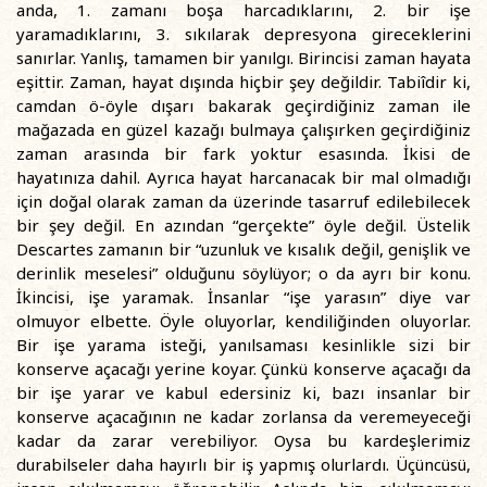
anda, 1. zamanı boşa harcadıklarını, 2. bir işe
yaramadıklarını, 3. sıkılarak depresyona gireceklerini
sanırlar. Yanlış, tamamen bir yanılgı. Birincisi zaman hayata
eşittir. Zaman, hayat dışında hiçbir şey değildir. Tabiîdir ki,
camdan ö-öyle dışarı bakarak geçirdiğiniz zaman ile
mağazada en güzel kazağı bulmaya çalışırken geçirdiğiniz
zaman arasında bir fark yoktur esasında. İkisi de
hayatınıza dahil. Ayrıca hayat harcanacak bir mal olmadığı
için doğal olarak zaman da üzerinde tasarruf edilebilecek
bir şey değil. En azından “gerçekte” öyle değil. Üstelik
Descartes zamanın bir “uzunluk ve kısalık değil, genişlik ve
derinlik meselesi” olduğunu söylüyor; o da ayrı bir konu.
İkincisi, işe yaramak. İnsanlar “işe yarasın” diye var
olmuyor elbette. Öyle oluyorlar, kendiliğinden oluyorlar.
Bir işe yarama isteği, yanılsaması kesinlikle sizi bir
konserve açacağı yerine koyar. Çünkü konserve açacağı da
bir işe yarar ve kabul edersiniz ki, bazı insanlar bir
konserve açacağının ne kadar zorlansa da veremeyeceği
kadar da zarar verebiliyor. Oysa bu kardeşlerimiz
durabilseler daha hayırlı bir iş yapmış olurlardı. Üçüncüsü,