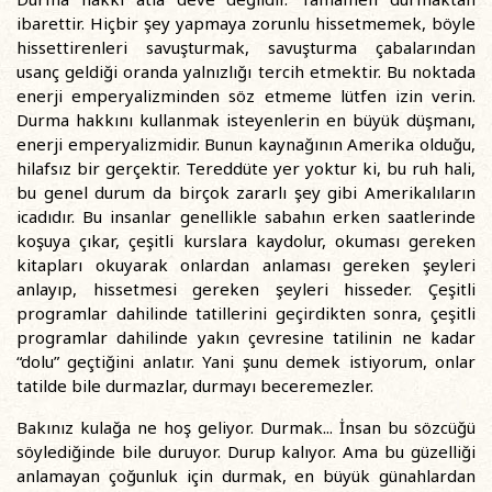
ibarettir. Hiçbir şey yapmaya zorunlu hissetmemek, böyle
hissettirenleri savuşturmak, savuşturma çabalarından
usanç geldiği oranda yalnızlığı tercih etmektir. Bu noktada
enerji emperyalizminden söz etmeme lütfen izin verin.
Durma hakkını kullanmak isteyenlerin en büyük düşmanı,
enerji emperyalizmidir. Bunun kaynağının Amerika olduğu,
hilafsız bir gerçektir. Tereddüte yer yoktur ki, bu ruh hali,
bu genel durum da birçok zararlı şey gibi Amerikalıların
icadıdır. Bu insanlar genellikle sabahın erken saatlerinde
koşuya çıkar, çeşitli kurslara kaydolur, okuması gereken
kitapları okuyarak onlardan anlaması gereken şeyleri
anlayıp, hissetmesi gereken şeyleri hisseder. Çeşitli
programlar dahilinde tatillerini geçirdikten sonra, çeşitli
programlar dahilinde yakın çevresine tatilinin ne kadar
“dolu” geçtiğini anlatır. Yani şunu demek istiyorum, onlar
tatilde bile durmazlar, durmayı beceremezler.
Bakınız kulağa ne hoş geliyor. Durmak... İnsan bu sözcüğü
söylediğinde bile duruyor. Durup kalıyor. Ama bu güzelliği
anlamayan çoğunluk için durmak, en büyük günahlardan