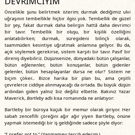
DEVRİMCİYİM
Öncelikle şunu belirtmek isterim; durmak dediğimiz ulvi
uğraşının tembellikle hiçbir ilgisi yok. Tembellik de güzel
bir şey, fakat durmak daha belirgin hattâ daha devrimci
bir tavır. Tembellik bir oluşu, bir kişilik özelliğini
anlatabilirken; durmak, süregideni bilinçli olarak,
taammüden kesintiye uğratmak anlamına geliyor. Bu da,
açık söylemek gerekirse, sistem karşıtı bir tavır. Pasif bir
direniş diyebiliriz. Düşünsenize, dünyadaki bütün çalışanlar,
bütün eğlenenler, bütün konuşanlar, bütün gidenler
gelenler, bütün hesaplayanlar dursa ne olur? Sistem ne
biçim çöker... Bizce harika bir plan bu, ama çeşitli
çevrelerce ciddiye alınmayacağı da ortada. Bu büyük düşün
ardından giden yalnız biz değiliz elbette. Bakınız Yazar
Maverick,
Bartleby
adlı kısa romanında ne anlatıyor:
Bartleby bir büroya küçük bir memur olarak giriyor. Her
sabah zencefilli çöreğini ağır ağır yiyen Bartleby, önüne
yapmak istemediği bir iş geldiğinde sadece şöyle diyor:
“I prefer not to.” (Yapmamayı tercih ederim.)