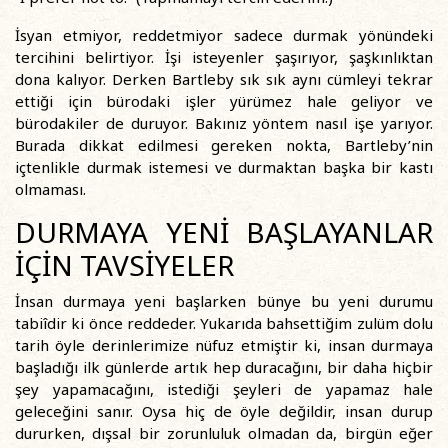
İsyan etmiyor, reddetmiyor sadece durmak yönündeki
tercihini belirtiyor. İşi isteyenler şaşırıyor, şaşkınlıktan
dona kalıyor. Derken Bartleby sık sık aynı cümleyi tekrar
ettiği için bürodaki işler yürümez hale geliyor ve
bürodakiler de duruyor. Bakınız yöntem nasıl işe yarıyor.
Burada dikkat edilmesi gereken nokta, Bartleby’nin
içtenlikle durmak istemesi ve durmaktan başka bir kastı
olmaması.
DURMAYA YENİ BAŞLAYANLAR
İÇİN TAVSİYELER
İnsan durmaya yeni başlarken bünye bu yeni durumu
tabiîdir ki önce reddeder. Yukarıda bahsettiğim zulüm dolu
tarih öyle derinlerimize nüfuz etmiştir ki, insan durmaya
başladığı ilk günlerde artık hep duracağını, bir daha hiçbir
şey yapamacağını, istediği şeyleri de yapamaz hale
geleceğini sanır. Oysa hiç de öyle değildir, insan durup
dururken, dışsal bir zorunluluk olmadan da, birgün eğer