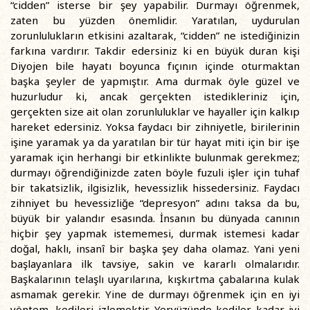
“cidden” isterse bir şey yapabilir. Durmayı öğrenmek,
zaten bu yüzden önemlidir. Yaratılan, uydurulan
zorunlulukların etkisini azaltarak, “cidden” ne istediğinizin
farkına vardırır. Takdir edersiniz ki en büyük duran kişi
Diyojen bile hayatı boyunca fıçının içinde oturmaktan
başka şeyler de yapmıştır. Ama durmak öyle güzel ve
huzurludur ki, ancak gerçekten istedikleriniz için,
gerçekten size ait olan zorunluluklar ve hayaller için kalkıp
hareket edersiniz. Yoksa faydacı bir zihniyetle, birilerinin
işine yaramak ya da yaratılan bir tür hayat miti için bir işe
yaramak için herhangi bir etkinlikte bulunmak gerekmez;
durmayı öğrendiğinizde zaten böyle fuzuli işler için tuhaf
bir takatsizlik, ilgisizlik, hevessizlik hissedersiniz. Faydacı
zihniyet bu hevessizliğe “depresyon” adını taksa da bu,
büyük bir yalandır esasında. İnsanın bu dünyada canının
hiçbir şey yapmak istememesi, durmak istemesi kadar
doğal, haklı, insanî bir başka şey daha olamaz. Yani yeni
başlayanlara ilk tavsiye, sakin ve kararlı olmalarıdır.
Başkalarının telaşlı uyarılarına, kışkırtma çabalarına kulak
asmamak gerekir. Yine de durmayı öğrenmek için en iyi
yöntem, kedileri izlemektir. Yeryüzünde kediler kadar iyi