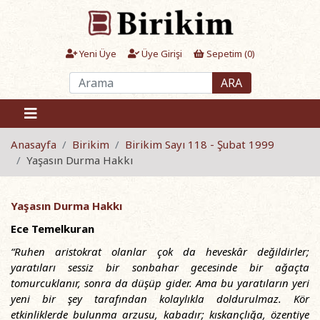
Yeni Üye
Üye Girişi
Sepetim (
0
)
ARA
Anasayfa
Birikim
Birikim Sayı 118 - Şubat 1999
Yaşasın Durma Hakkı
Yaşasın Durma Hakkı
Ece Temelkuran
“Ruhen aristokrat olanlar çok da heveskâr değildirler;
yaratıları sessiz bir sonbahar gecesinde bir ağaçta
tomurcuklanır, sonra da düşüp gider. Ama bu yaratıların yeri
yeni bir şey tarafından kolaylıkla doldurulmaz. Kör
etkinliklerde bulunma arzusu, kabadır; kıskançlığa, özentiye