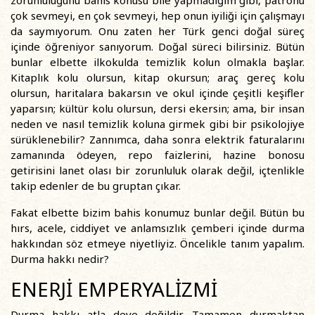
zorunluluğunu bahis konusu bile yapmadığım gibi, patronu
çok sevmeyi, en çok sevmeyi, hep onun iyiliği için çalışmayı
da saymıyorum. Onu zaten her Türk genci doğal süreç
içinde öğreniyor sanıyorum. Doğal süreci bilirsiniz. Bütün
bunlar elbette ilkokulda temizlik kolun olmakla başlar.
Kitaplık kolu olursun, kitap okursun; araç gereç kolu
olursun, haritalara bakarsın ve okul içinde çeşitli keşifler
yaparsın; kültür kolu olursun, dersi ekersin; ama, bir insan
neden ve nasıl temizlik koluna girmek gibi bir psikolojiye
sürüklenebilir? Zannımca, daha sonra elektrik faturalarını
zamanında ödeyen, repo faizlerini, hazine bonosu
getirisini lanet olası bir zorunluluk olarak değil, içtenlikle
takip edenler de bu gruptan çıkar.
Fakat elbette bizim bahis konumuz bunlar değil. Bütün bu
hırs, acele, ciddiyet ve anlamsızlık çemberi içinde durma
hakkından söz etmeye niyetliyiz. Öncelikle tanım yapalım.
Durma hakkı nedir?
ENERJİ EMPERYALİZMİ
Durma hakkı atla deve değildir. Tamamen durmaktan