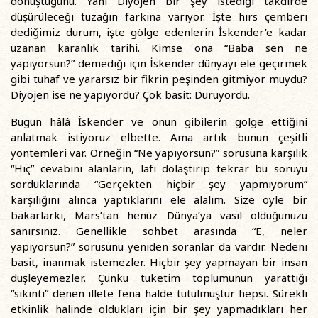
dönüştüğünü. Yani Diyojen bir şey istediği takdirde
düşürüleceği tuzağın farkına varıyor. İşte hırs çemberi
dediğimiz durum, işte gölge edenlerin İskender’e kadar
uzanan karanlık tarihi. Kimse ona “Baba sen ne
yapıyorsun?” demediği için İskender dünyayı ele geçirmek
gibi tuhaf ve yararsız bir fikrin peşinden gitmiyor muydu?
Diyojen ise ne yapıyordu? Çok basit: Duruyordu.
Bugün hâlâ İskender ve onun gibilerin gölge ettiğini
anlatmak istiyoruz elbette. Ama artık bunun çeşitli
yöntemleri var. Örneğin “Ne yapıyorsun?” sorusuna karşılık
“Hiç” cevabını alanların, lafı dolaştırıp tekrar bu soruyu
sorduklarında “Gerçekten hiçbir şey yapmıyorum”
karşılığını alınca yaptıklarını ele alalım. Size öyle bir
bakarlarki, Mars’tan henüz Dünya’ya vasıl olduğunuzu
sanırsınız. Genellikle sohbet arasında “E, neler
yapıyorsun?” sorusunu yeniden soranlar da vardır. Nedeni
basit, inanmak istemezler. Hiçbir şey yapmayan bir insan
düşleyemezler. Çünkü tüketim toplumunun yarattığı
“sıkıntı” denen illete fena halde tutulmuştur hepsi. Sürekli
etkinlik halinde oldukları için bir şey yapmadıkları her