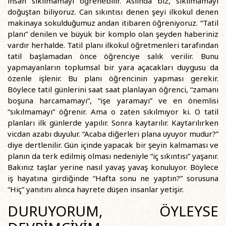
insan sıkılmamayı öğrenebilir. Aslında biz, sıkılmamayı
doğuştan biliyoruz. Can sıkıntısı denen şeyi ilkokul denen
makinaya sokulduğumuz andan itibaren öğreniyoruz. “Tatil
planı” denilen ve büyük bir komplo olan şeyden haberiniz
vardır herhalde. Tatil planı ilkokul öğretmenleri tarafından
tatil başlamadan önce öğrenciye salık verilir. Bunu
yapmayanların toplumsal bir yara açacakları duygusu da
özenle işlenir. Bu planı öğrencinin yapması gerekir.
Böylece tatil günlerini saat saat planlayan öğrenci, “zamanı
boşuna harcamamayı”, “işe yaramayı” ve en önemlisi
“sıkılmamayı” öğrenir. Ama o zaten sıkılmıyor ki. O tatil
planları ilk günlerde yapılır. Sonra kaytarılır. Kaytarılırken
vicdan azabı duyulur. “Acaba diğerleri plana uyuyor mudur?”
diye dertlenilir. Gün içinde yapacak bir şeyin kalmaması ve
planın da terk edilmiş olması nedeniyle “iç sıkıntısı” yaşanır.
Bakınız taşlar yerine nasıl yavaş yavaş konuluyor. Böylece
iş hayatına girdiğinde “Hafta sonu ne yaptın?” sorusuna
“Hiç” yanıtını alınca hayrete düşen insanlar yetişir.
DURUYORUM, ÖYLEYSE