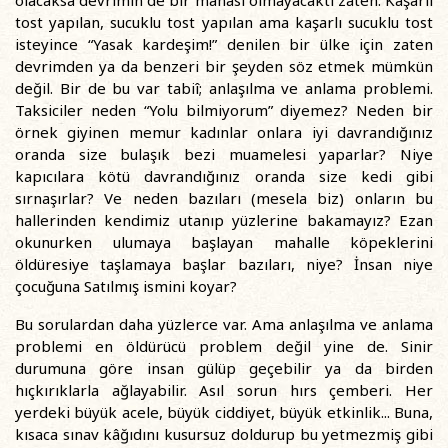
olacaksa devrimin de bir manası olmayacaktı zaten. Kaşarlı
tost yapılan, sucuklu tost yapılan ama kaşarlı sucuklu tost
isteyince “Yasak kardeşim!” denilen bir ülke için zaten
devrimden ya da benzeri bir şeyden söz etmek mümkün
değil. Bir de bu var tabiî; anlaşılma ve anlama problemi.
Taksiciler neden “Yolu bilmiyorum” diyemez? Neden bir
örnek giyinen memur kadınlar onlara iyi davrandığınız
oranda size bulaşık bezi muamelesi yaparlar? Niye
kapıcılara kötü davrandığınız oranda size kedi gibi
sırnaşırlar? Ve neden bazıları (mesela biz) onların bu
hallerinden kendimiz utanıp yüzlerine bakamayız? Ezan
okunurken ulumaya başlayan mahalle köpeklerini
öldüresiye taşlamaya başlar bazıları, niye? İnsan niye
çocuğuna Satılmış ismini koyar?
Bu sorulardan daha yüzlerce var. Ama anlaşılma ve anlama
problemi en öldürücü problem değil yine de. Sinir
durumuna göre insan gülüp geçebilir ya da birden
hıçkırıklarla ağlayabilir. Asıl sorun hırs çemberi. Her
yerdeki büyük acele, büyük ciddiyet, büyük etkinlik... Buna,
kısaca sınav kâğıdını kusursuz doldurup bu yetmezmiş gibi