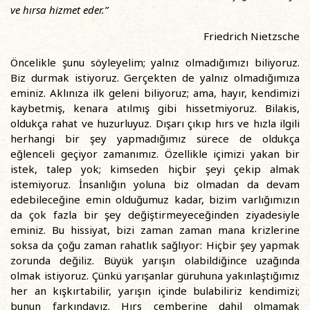
ve hırsa hizmet eder.”
Friedrich Nietzsche
Öncelikle şunu söyleyelim; yalnız olmadığımızı biliyoruz.
Biz durmak istiyoruz. Gerçekten de yalnız olmadığımıza
eminiz. Aklınıza ilk geleni biliyoruz; ama, hayır, kendimizi
kaybetmiş, kenara atılmış gibi hissetmiyoruz. Bilakis,
oldukça rahat ve huzurluyuz. Dışarı çıkıp hırs ve hızla ilgili
herhangi bir şey yapmadığımız sürece de oldukça
eğlenceli geçiyor zamanımız. Özellikle içimizi yakan bir
istek, talep yok; kimseden hiçbir şeyi çekip almak
istemiyoruz. İnsanlığın yoluna biz olmadan da devam
edebileceğine emin olduğumuz kadar, bizim varlığımızın
da çok fazla bir şey değiştirmeyeceğinden ziyadesiyle
eminiz. Bu hissiyat, bizi zaman zaman mana krizlerine
soksa da çoğu zaman rahatlık sağlıyor: Hiçbir şey yapmak
zorunda değiliz. Büyük yarışın olabildiğince uzağında
olmak istiyoruz. Çünkü yarışanlar güruhuna yakınlaştığımız
her an kışkırtabilir, yarışın içinde bulabiliriz kendimizi;
bunun farkındayız. Hırs çemberine dahil olmamak