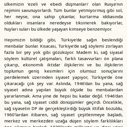
ülkemizin ‘ezeli ve ebedi düşmanları’ olan Rusya’nın
rejimini savunuyorlardı. Tüm bunlar yetmiyormuş gibi sol,
her neyse, ona sahip çıkanlar, kurtarma iddiasında
oldukları insanlara neredeyse tiksinerek bakıyorlar,
huyları suları bu ülkede yaşayan kimseye benzemiyor.
Hepimizin bildiği gibi, Türkiye’de sağın beslendiği
menbalar bunlar. Kısacası, Türkiye’de sağ söylemi zorlayan
fazla bir şey yok gibi gözüküyor. Madem ki, sağ siyasal
söylem kültürel çatışmaları, farklı tasavvurları ön plana
çıkarıp, ekonomik iktidar ilişkilerini ve bu ilişkilerin
toplumun geniş kesimleri için olumsuz sonuçlarını
perdelemek üzerinden siyaset yapıyor, Türkiye’de öne
çıkaracağı çok şey var. Aslında, 1946’dan bu yana, sağ
siyaset adına yapılan büyük ölçüde bu menbalardan
yararlanmak. Ama yine de hepsi bu kadar değil. 1946’dan
bu yana, sağ siyaset ciddi dönüşümler geçirdi. Öncelikle,
sağ siyasetin DP ile gerçekleştirdiği büyük ittifak bozuldu,
1960’lardan itibaren, sağ siyaset çeşitlenmeye başladı,
merkez ve merkezden uzağa düşen söylem farklılıkları