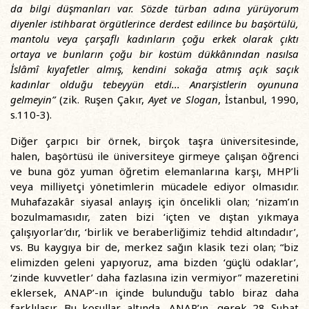
da bilgi düşmanları var. Sözde türban adına yürüyorum
diyenler istihbarat örgütlerince derdest edilince bu başörtülü,
mantolu veya çarşaflı kadınların çoğu erkek olarak çıktı
ortaya ve bunların çoğu bir kostüm dükkânından nasılsa
İslâmî kıyafetler almış, kendini sokağa atmış açık saçık
kadınlar olduğu tebeyyün etdi... Anarşistlerin oyununa
gelmeyin”
(zik. Ruşen Çakır,
Ayet ve Slogan
, İstanbul, 1990,
s.110-3).
Diğer çarpıcı bir örnek, birçok taşra üniversitesinde,
halen, başörtüsü ile üniversiteye girmeye çalışan öğrenci
ve buna göz yuman öğretim elemanlarına karşı, MHP’li
veya milliyetçi yönetimlerin mücadele ediyor olmasıdır.
Muhafazakâr siyasal anlayış için öncelikli olan; ‘nizam’ın
bozulmamasıdır, zaten bizi ‘içten ve dıştan yıkmaya
çalışıyorlar’dır, ‘birlik ve beraberliğimiz tehdid altındadır’,
vs. Bu kaygıya bir de, merkez sağın klasik tezi olan; “biz
elimizden geleni yapıyoruz, ama bizden ‘güçlü odaklar’,
‘zinde kuvvetler’ daha fazlasına izin vermiyor” mazeretini
eklersek, ANAP’-ın içinde bulunduğu tablo biraz daha
farklılaşır. Bu koşullar altında, ANAP’ın, gerek 28 Şubat