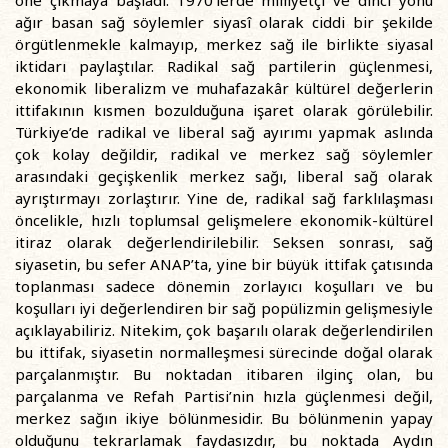
öne çıkmaya başladı. 1970’lerde milliyetçi ve dinci yönü
ağır basan sağ söylemler siyasî olarak ciddi bir şekilde
örgütlenmekle kalmayıp, merkez sağ ile birlikte siyasal
iktidarı paylaştılar. Radikal sağ partilerin güçlenmesi,
ekonomik liberalizm ve muhafazakâr kültürel değerlerin
ittifakının kısmen bozulduğuna işaret olarak görülebilir.
Türkiye’de radikal ve liberal sağ ayırımı yapmak aslında
çok kolay değildir, radikal ve merkez sağ söylemler
arasındaki geçişkenlik merkez sağı, liberal sağ olarak
ayrıştırmayı zorlaştırır. Yine de, radikal sağ farklılaşması
öncelikle, hızlı toplumsal gelişmelere ekonomik-kültürel
itiraz olarak değerlendirilebilir. Seksen sonrası, sağ
siyasetin, bu sefer ANAP’ta, yine bir büyük ittifak çatısında
toplanması sadece dönemin zorlayıcı koşulları ve bu
koşulları iyi değerlendiren bir sağ popülizmin gelişmesiyle
açıklayabiliriz. Nitekim, çok başarılı olarak değerlendirilen
bu ittifak, siyasetin normalleşmesi sürecinde doğal olarak
parçalanmıştır. Bu noktadan itibaren ilginç olan, bu
parçalanma ve Refah Partisi’nin hızla güçlenmesi değil,
merkez sağın ikiye bölünmesidir. Bu bölünmenin yapay
olduğunu tekrarlamak faydasızdır, bu noktada Aydın