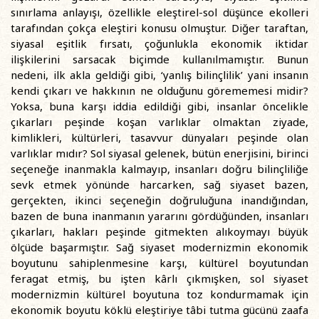
sınırlama anlayışı, özellikle eleştirel-sol düşünce ekolleri
tarafından çokça eleştiri konusu olmuştur. Diğer taraftan,
siyasal eşitlik fırsatı, çoğunlukla ekonomik iktidar
ilişkilerini sarsacak biçimde kullanılmamıştır. Bunun
nedeni, ilk akla geldiği gibi, ‘yanlış bilinçlilik’ yani insanın
kendi çıkarı ve hakkının ne olduğunu görememesi midir?
Yoksa, buna karşı iddia edildiği gibi, insanlar öncelikle
çıkarları peşinde koşan varlıklar olmaktan ziyade,
kimlikleri, kültürleri, tasavvur dünyaları peşinde olan
varlıklar mıdır? Sol siyasal gelenek, bütün enerjisini, birinci
seçeneğe inanmakla kalmayıp, insanları doğru bilinçliliğe
sevk etmek yönünde harcarken, sağ siyaset bazen,
gerçekten, ikinci seçeneğin doğruluğuna inandığından,
bazen de buna inanmanın yararını gördüğünden, insanları
çıkarları, hakları peşinde gitmekten alıkoymayı büyük
ölçüde başarmıştır. Sağ siyaset modernizmin ekonomik
boyutunu sahiplenmesine karşı, kültürel boyutundan
feragat etmiş, bu işten kârlı çıkmışken, sol siyaset
modernizmin kültürel boyutuna toz kondurmamak için
ekonomik boyutu köklü eleştiriye tâbi tutma gücünü zaafa