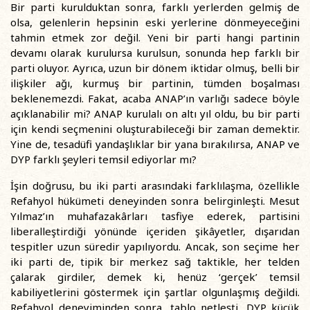
Bir parti kurulduktan sonra, farklı yerlerden gelmiş de
olsa, gelenlerin hepsinin eski yerlerine dönmeyeceğini
tahmin etmek zor değil. Yeni bir parti hangi partinin
devamı olarak kurulursa kurulsun, sonunda hep farklı bir
parti oluyor. Ayrıca, uzun bir dönem iktidar olmuş, belli bir
ilişkiler ağı, kurmuş bir partinin, tümden boşalması
beklenemezdi. Fakat, acaba ANAP’ın varlığı sadece böyle
açıklanabilir mi? ANAP kurulalı on altı yıl oldu, bu bir parti
için kendi seçmenini oluşturabileceği bir zaman demektir.
Yine de, tesadüfi yandaşlıklar bir yana bırakılırsa, ANAP ve
DYP farklı şeyleri temsil ediyorlar mı?
İşin doğrusu, bu iki parti arasındaki farklılaşma, özellikle
Refahyol hükümeti deneyinden sonra belirginleşti. Mesut
Yılmaz’ın muhafazakârları tasfiye ederek, partisini
liberalleştirdiği yönünde içeriden şikâyetler, dışarıdan
tespitler uzun süredir yapılıyordu. Ancak, son seçime her
iki parti de, tipik bir merkez sağ taktikle, her telden
çalarak girdiler, demek ki, henüz ‘gerçek’ temsil
kabiliyetlerini göstermek için şartlar olgunlaşmış değildi.
Refahyol deneyiminden sonra, tablo netleşti, DYP küçük