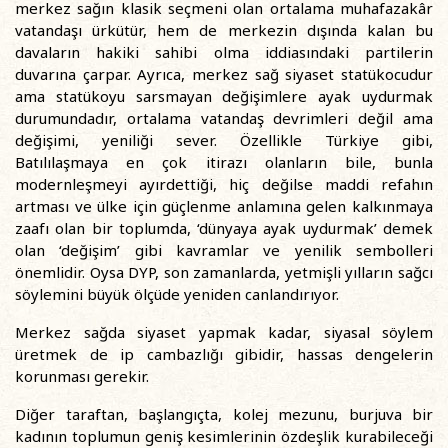
merkez sağın klasik seçmeni olan ortalama muhafazakâr
vatandaşı ürkütür, hem de merkezin dışında kalan bu
davaların hakiki sahibi olma iddiasındaki partilerin
duvarına çarpar. Ayrıca, merkez sağ siyaset statükocudur
ama statükoyu sarsmayan değişimlere ayak uydurmak
durumundadır, ortalama vatandaş devrimleri değil ama
değişimi, yeniliği sever. Özellikle Türkiye gibi,
Batılılaşmaya en çok itirazı olanların bile, bunla
modernleşmeyi ayırdettiği, hiç değilse maddi refahın
artması ve ülke için güçlenme anlamına gelen kalkınmaya
zaafı olan bir toplumda, ‘dünyaya ayak uydurmak’ demek
olan ‘değişim’ gibi kavramlar ve yenilik sembolleri
önemlidir. Oysa DYP, son zamanlarda, yetmişli yılların sağcı
söylemini büyük ölçüde yeniden canlandırıyor.
Merkez sağda siyaset yapmak kadar, siyasal söylem
üretmek de ip cambazlığı gibidir, hassas dengelerin
korunması gerekir.
Diğer taraftan, başlangıçta, kolej mezunu, burjuva bir
kadının toplumun geniş kesimlerinin özdeşlik kurabileceği