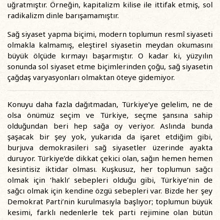
uğratmıştır. Örneğin, kapitalizm kilise ile ittifak etmiş, sol
radikalizm dinle barışamamıştır.
Sağ siyaset yapma biçimi, modern toplumun resmî siyaseti
olmakla kalmamış, eleştirel siyasetin meydan okumasını
büyük ölçüde kırmayı başarmıştır. O kadar ki, yüzyılın
sonunda sol siyaset etme biçimlerinden çoğu, sağ siyasetin
çağdaş varyasyonları olmaktan öteye gidemiyor.
Konuyu daha fazla dağıtmadan, Türkiye’ye gelelim, ne de
olsa önümüz seçim ve Türkiye, seçme şansına sahip
olduğundan beri hep sağa oy veriyor. Aslında bunda
şaşacak bir şey yok, yukarıda da işaret etdiğim gibi,
burjuva demokrasileri sağ siyasetler üzerinde ayakta
duruyor. Türkiye’de dikkat çekici olan, sağın hemen hemen
kesintisiz iktidar olması. Kuşkusuz, her toplumun sağcı
olmak için ‘haklı’ sebepleri olduğu gibi, Türkiye’nin de
sağcı olmak için kendine özgü sebepleri var. Bizde her şey
Demokrat Parti’nin kurulmasıyla başlıyor; toplumun büyük
kesimi, farklı nedenlerle tek parti rejimine olan bütün