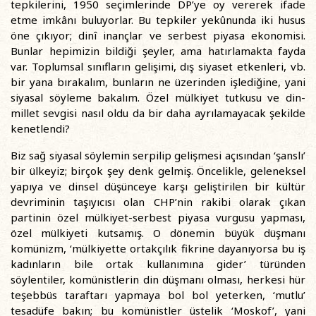
tepkilerini, 1950 seçimlerinde DP’ye oy vererek ifade
etme imkânı buluyorlar. Bu tepkiler yekûnunda iki husus
öne çıkıyor; dinî inançlar ve serbest piyasa ekonomisi.
Bunlar hepimizin bildiği şeyler, ama hatırlamakta fayda
var. Toplumsal sınıfların gelişimi, dış siyaset etkenleri, vb.
bir yana bırakalım, bunların ne üzerinden işlediğine, yani
siyasal söyleme bakalım. Özel mülkiyet tutkusu ve din-
millet sevgisi nasıl oldu da bir daha ayrılamayacak şekilde
kenetlendi?
Biz sağ siyasal söylemin serpilip gelişmesi açısından ‘şanslı’
bir ülkeyiz; birçok şey denk gelmiş. Öncelikle, geleneksel
yapıya ve dinsel düşünceye karşı geliştirilen bir kültür
devriminin taşıyıcısı olan CHP’nin rakibi olarak çıkan
partinin özel mülkiyet-serbest piyasa vurgusu yapması,
özel mülkiyeti kutsamış. O dönemin büyük düşmanı
komünizm, ‘mülkiyette ortakçılık fikrine dayanıyorsa bu iş
kadınların bile ortak kullanımına gider’ türünden
söylentiler, komünistlerin din düşmanı olması, herkesi hür
teşebbüs taraftarı yapmaya bol bol yeterken, ‘mutlu’
tesadüfe bakın; bu komünistler üstelik ‘Moskof’, yani