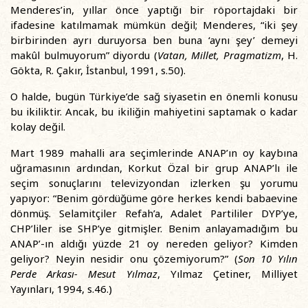
Menderes’in, yıllar önce yaptığı bir röportajdaki bir
ifadesine katılmamak mümkün değil; Menderes, “iki şey
birbirinden ayrı duruyorsa ben buna ‘aynı şey’ demeyi
makûl bulmuyorum” diyordu (
Vatan, Millet, Pragmatizm
, H.
Gökta, R. Çakır, İstanbul, 1991, s.50).
O halde, bugün Türkiye’de sağ siyasetin en önemli konusu
bu ikiliktir. Ancak, bu ikiliğin mahiyetini saptamak o kadar
kolay değil.
Mart 1989 mahalli ara seçimlerinde ANAP’ın oy kaybına
uğramasının ardından, Korkut Özal bir grup ANAP’lı ile
seçim sonuçlarını televizyondan izlerken şu yorumu
yapıyor: “Benim gördüğüme göre herkes kendi babaevine
dönmüş. Selamitçiler Refah’a, Adalet Partililer DYP’ye,
CHP’liler ise SHP’ye gitmişler. Benim anlayamadığım bu
ANAP’-ın aldığı yüzde 21 oy nereden geliyor? Kimden
geliyor? Neyin nesidir onu çözemiyorum?” (
Son 10 Yılın
Perde Arkası- Mesut Yılmaz
, Yılmaz Çetiner, Milliyet
Yayınları, 1994, s.46.)