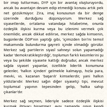
bir imajı tutturması, DYP için bir avantaj oluşturuyordu,
ancak bu avantajın devam edip etmediği konusu artık pek
net gözükmüyor. Zira, imaj konusunun da bir denge
üzerinde durduğunu düşünüyorum. Merkez sağ
siyasetlerde, ortalama vatandaşa hitabetme, onunla
özdeşlik ilişkisi kurma veya bu izlenimi vermek çok
önemlidir, ancak dikkat edilirse, merkez sağda kimsenin,
bugünlerde ÖDP’nin yaptığı gibi, ‘içimizden biri’ni temsil
makamında bulundurma gayreti içinde olmadığı görülür.
Merkez sağ partilerin siyasî sahneyi solun yapamadığı
kadar ‘demokratikleştirdiği’, toplumun farklı kesimlerini şu
veya bu şekilde siyasete kattığı doğrudur, ancak merkez
sağda siyaset yapanlar, özellikle liderlik konumuna
gelenler, ‘halkın içinden’ gelmekle kalmayıp, hızla para,
mevki, vs. kazanan ‘başarılı’ kimselerdir, yani halkın
yıldızlarıdır. Merkez sağın diğer siyasetçi tipi, mevcut
toplumsal yapının tepesinden gelip, ‘halka sahip
çıkanlar’dır.
Merkez sağ seçmen, lideriyle sadece özdeşlik ilişkisi
kurmak ihtiyacı hissetmez, aynı zamanda, onun kendi