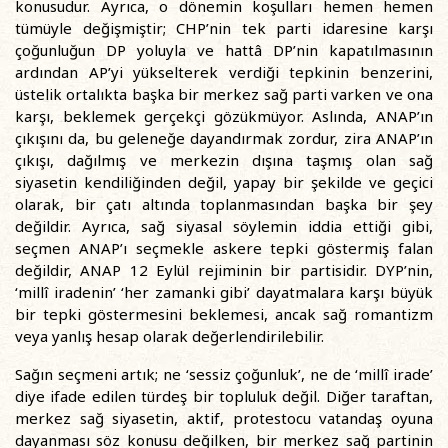
konusudur. Ayrıca, o dönemin koşulları hemen hemen
tümüyle değişmiştir; CHP’nin tek parti idaresine karşı
çoğunluğun DP yoluyla ve hattâ DP’nin kapatılmasının
ardından AP’yi yükselterek verdiği tepkinin benzerini,
üstelik ortalıkta başka bir merkez sağ parti varken ve ona
karşı, beklemek gerçekçi gözükmüyor. Aslında, ANAP’ın
çıkışını da, bu geleneğe dayandırmak zordur, zira ANAP’ın
çıkışı, dağılmış ve merkezin dışına taşmış olan sağ
siyasetin kendiliğinden değil, yapay bir şekilde ve geçici
olarak, bir çatı altında toplanmasından başka bir şey
değildir. Ayrıca, sağ siyasal söylemin iddia ettiği gibi,
seçmen ANAP’ı seçmekle askere tepki göstermiş falan
değildir, ANAP 12 Eylül rejiminin bir partisidir. DYP’nin,
‘millî iradenin’ ‘her zamanki gibi’ dayatmalara karşı büyük
bir tepki göstermesini beklemesi, ancak sağ romantizm
veya yanlış hesap olarak değerlendirilebilir.
Sağın seçmeni artık; ne ‘sessiz çoğunluk’, ne de ‘millî irade’
diye ifade edilen türdeş bir topluluk değil. Diğer taraftan,
merkez sağ siyasetin, aktif, protestocu vatandaş oyuna
dayanması söz konusu değilken, bir merkez sağ partinin