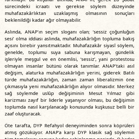
sürecindeki icraatı ve gerekse söylem düzeyinde
muhafazakârlıktan uzaklaşmış olmasının sonuçları
beklenildiği kadar ağır olmayabilir.
Aslında, ANAP’ın seçim sloganı olan; ‘sessiz çoğunluğun
sesi’ olma iddiası aslında, muhafazakârlığın topluma bakış
açısını birebir yansıtmaktadır. Muhafazakâr siyasî söylem,
genelde, toplumu suya sabuna karışmayan, gündelik
işleriyle meşgul ve en önemlisi, ‘sessiz’, yani protestosu
olmayan insanlar bütünü olarak tanımlar. ANAP’taki asıl
değişim, alaturka muhafazakârlığın yerini, giderek Batılı
türde muhafazakârlığın, zaman zaman liberalizmin öne
çıkmasıyla yeni muhafazakârlığın alıyor olmasıdır. Merkez
sağ söylemde uslûp değişiminin Mesut Yılmaz gibi
karizması zayıf bir liderle yaşanıyor olması, bu değişimin
toplumda nasıl karşılanacağı konusunda kuşkusuz belli bir
zaaf oluşturacak.
Öte tarafta, DYP Refahyol deneyiminden sonra köprüleri
atmış gözüküyor. ANAP’a karşı DYP klasik sağ söylemin