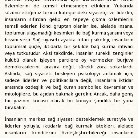
özlemlerini de temsil etmesinden etkilenir. Yukarıda
sözünü ettiğimiz birinci kategorideki siyasetçi ve liderler,
insanların sıfırdan gelip en tepeye çıkma özlemlerini
temsil ederler. İkinci gruptan olanlar ise, alelade insana,
toplumun ulaşamadığı kesimleri ile bağ kurma şansını veya
hissini verir. Sağ siyaseti ayakta tutan psikoloji, insanların
toplumsal güçle, iktidarla bir şekilde bağ kurma ihtiyacı
veya tutkusudur. Aksi takdirde, insanlar sürekli zenginler
kulübü olarak işleyen partilere oy vermezler, burjuva
demokrasilerini, arasıra değil, sürekli zora sokarlardı.
Aslında, sağ siyaseti besleyen psikolojiyi anlamak için,
sadece liderler ve politikacılara değil, insanlarla iktidar
arasında özdeşlik ve bağ kuran semboller, kavramlar ve
mitolojilere, bu açıdan bakmak gerekir. Ancak, daha geniş
bir yazının konusu olacak bu konuyu şimdilik bir yana
bırakalım.
İnsanların merkez sağ siyaseti desteklemek suretiyle ve
liderler yoluyla, iktidarla bağ kurmak istekleri, alelade
insanların kendilerini özdeşleştirebileceği insanların