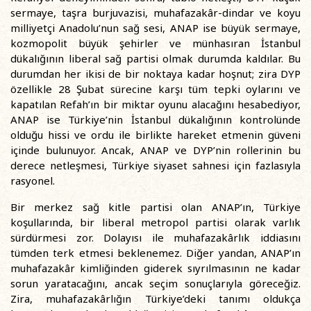
sermaye, taşra burjuvazisi, muhafazakâr-dindar ve koyu
milliyetçi Anadolu’nun sağ sesi, ANAP ise büyük sermaye,
kozmopolit büyük şehirler ve münhasıran İstanbul
dükalığının liberal sağ partisi olmak durumda kaldılar. Bu
durumdan her ikisi de bir noktaya kadar hoşnut; zira DYP
özellikle 28 Şubat sürecine karşı tüm tepki oylarını ve
kapatılan Refah’ın bir miktar oyunu alacağını hesabediyor,
ANAP ise Türkiye’nin İstanbul dükalığının kontrolünde
olduğu hissi ve ordu ile birlikte hareket etmenin güveni
içinde bulunuyor. Ancak, ANAP ve DYP’nin rollerinin bu
derece netleşmesi, Türkiye siyaset sahnesi için fazlasıyla
rasyonel.
Bir merkez sağ kitle partisi olan ANAP’ın, Türkiye
koşullarında, bir liberal metropol partisi olarak varlık
sürdürmesi zor. Dolayısı ile muhafazakârlık iddiasını
tümden terk etmesi beklenemez. Diğer yandan, ANAP’ın
muhafazakâr kimliğinden giderek sıyrılmasının ne kadar
sorun yaratacağını, ancak seçim sonuçlarıyla göreceğiz.
Zira, muhafazakârlığın Türkiye’deki tanımı oldukça