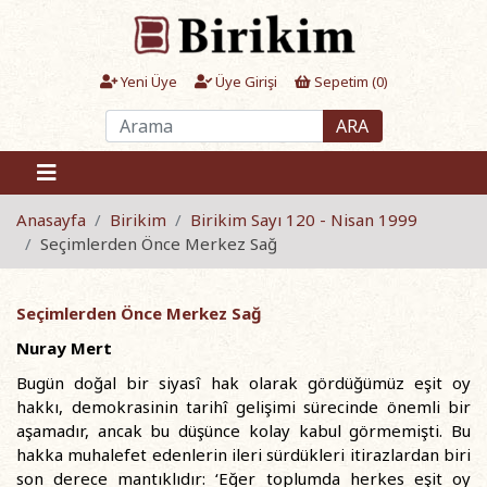
Yeni Üye
Üye Girişi
Sepetim (
0
)
ARA
Anasayfa
Birikim
Birikim Sayı 120 - Nisan 1999
Seçimlerden Önce Merkez Sağ
Seçimlerden Önce Merkez Sağ
Nuray Mert
Bugün doğal bir siyasî hak olarak gördüğümüz eşit oy
hakkı, demokrasinin tarihî gelişimi sürecinde önemli bir
aşamadır, ancak bu düşünce kolay kabul görmemişti. Bu
hakka muhalefet edenlerin ileri sürdükleri itirazlardan biri
son derece mantıklıdır: ‘Eğer toplumda herkes eşit oy