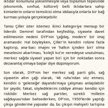
iktidar konumuna yükselmesiyle veya toplumun tepesinde
(ekonomik, sınıfsal, kültürel) belli iktidarlara sahip
kimselerin onların temsilcisi olma iddiasıyla onlarla bir bağ
kurması yoluyla gerçekleşebilir.
Tansu Çiller ister istemez ikinci kategoriye mensup bir
liderdir. Demirel tarafından keşfedilip, siyasete davet
edilmesinin nedeni DYP’nin ‘çağdaş, modern’ bir imaj
aramasıdır. Hal böyleyken, Çiller’in kendini rolüne fazla
kaptırıp, ana-bacı imajını ve ‘halkın içinden biri’ olma
meselesini abartması, ‘kolejli kız’ın neredeyse unutulması,
merkez sağda siyaset yapan biri için bir noktadan sonra
dezavantaj olmaya başlar diye düşünüyorum.
Son olarak, DYP’nin her merkez sağ parti gibi, sağ
siyasetin altın çağı olarak, ‘46 ruhu’ndan söz etmesi,
kendini o ‘geleneğe’ dayandırmaya çalışması anlaşılabilir
bir şeydir, fakat, söylediklerini ciddiye alması kendisi için
risklidir. Merkez sağ partiler, sürekli ‘milletin
sağduyusu’ndan bahsederken, DP’nin, 1950’lerde yaptığı
çıkışa gönderme yapsalar da, bu çıkışın mahiyeti tartışma