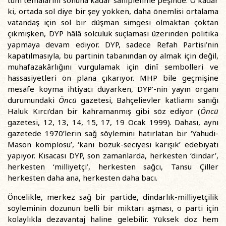
tüm temalarını sonuna kadar sahiplenme peşinde. O kadar
ki, ortada sol diye bir şey yokken, daha önemlisi ortalama
vatandaş için sol bir düşman simgesi olmaktan çoktan
çıkmışken, DYP hâlâ solculuk suçlaması üzerinden politika
yapmaya devam ediyor. DYP, sadece Refah Partisi’nin
kapatılmasıyla, bu partinin tabanından oy almak için değil,
muhafazakârlığını vurgulamak için dinî sembolleri ve
hassasiyetleri ön plana çıkarıyor. MHP bile geçmişine
mesafe koyma ihtiyacı duyarken, DYP’-nin yayın organı
durumundaki
Öncü
gazetesi, Bahçelievler katliamı sanığı
Haluk Kırcı’dan bir kahramanmış gibi söz ediyor (
Öncü
gazetesi, 12, 13, 14, 15, 17, 19 Ocak 1999). Dahası, aynı
gazetede 1970’lerin sağ söylemini hatırlatan bir ‘Yahudi-
Mason komplosu’, ‘kanı bozuk-seciyesi karışık’ edebiyatı
yapıyor. Kısacası DYP, son zamanlarda, herkesten ‘dindar’,
herkesten ‘milliyetçi’, herkesten sağcı, Tansu Çiller
herkesten daha ana, herkesten daha bacı.
Öncelikle, merkez sağ bir partide, dindarlık-milliyetçilik
söyleminin dozunun belli bir miktarı aşması, o parti için
kolaylıkla dezavantaj haline gelebilir. Yüksek doz hem