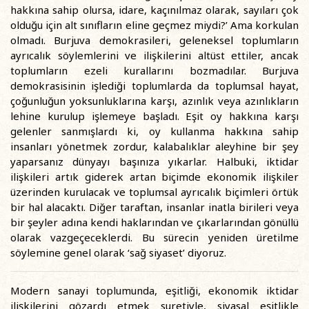
hakkına sahip olursa, idare, kaçınılmaz olarak, sayıları çok
olduğu için alt sınıfların eline geçmez miydi?’ Ama korkulan
olmadı. Burjuva demokrasileri, geleneksel toplumların
ayrıcalık söylemlerini ve ilişkilerini altüst ettiler, ancak
toplumların ezeli kurallarını bozmadılar. Burjuva
demokrasisinin işlediği toplumlarda da toplumsal hayat,
çoğunluğun yoksunluklarına karşı, azınlık veya azınlıkların
lehine kurulup işlemeye başladı. Eşit oy hakkına karşı
gelenler sanmışlardı ki, oy kullanma hakkına sahip
insanları yönetmek zordur, kalabalıklar aleyhine bir şey
yaparsanız dünyayı başınıza yıkarlar. Halbuki, iktidar
ilişkileri artık giderek artan biçimde ekonomik ilişkiler
üzerinden kurulacak ve toplumsal ayrıcalık biçimleri örtük
bir hal alacaktı. Diğer taraftan, insanlar inatla birileri veya
bir şeyler adına kendi haklarından ve çıkarlarından gönüllü
olarak vazgeçeceklerdi. Bu sürecin yeniden üretilme
söylemine genel olarak ‘sağ siyaset’ diyoruz.
Modern sanayi toplumunda, eşitliği, ekonomik iktidar
ilişkilerini gözardı etmek suretiyle, siyasal eşitlikle