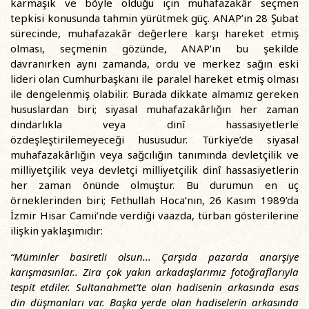
karmaşık ve böyle olduğu için muhafazakâr seçmen
tepkisi konusunda tahmin yürütmek güç. ANAP’ın 28 Şubat
sürecinde, muhafazakâr değerlere karşı hareket etmiş
olması, seçmenin gözünde, ANAP’ın bu şekilde
davranırken aynı zamanda, ordu ve merkez sağın eski
lideri olan Cumhurbaşkanı ile paralel hareket etmiş olması
ile dengelenmiş olabilir. Burada dikkate almamız gereken
hususlardan biri; siyasal muhafazakârlığın her zaman
dindarlıkla veya dinî hassasiyetlerle
özdeşleştirilemeyeceği hususudur. Türkiye’de siyasal
muhafazakârlığın veya sağcılığın tanımında devletçilik ve
milliyetçilik veya devletçi milliyetçilik dinî hassasiyetlerin
her zaman önünde olmuştur. Bu durumun en uç
örneklerinden biri; Fethullah Hoca’nın, 26 Kasım 1989’da
İzmir Hisar Camii’nde verdiği vaazda, türban gösterilerine
ilişkin yaklaşımıdır:
“Müminler basiretli olsun... Çarşıda pazarda anarşiye
karışmasınlar.. Zira çok yakın arkadaşlarımız fotoğraflarıyla
tespit etdiler. Sultanahmet’te olan hadisenin arkasında esas
din düşmanları var. Başka yerde olan hadiselerin arkasında