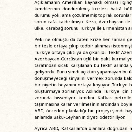
Açıklamanın Amerikan kaynaklı olması ilginçt
kendilerinin dondurulmuş krizleri hattâ böl
durumu yok, ama çözülmemiş toprak sorunları 
sorun rafa kaldırılmıştı. Keza, Azerbaycan i
ülke. Karabağ sorunu Türkiye ile Ermenistan 
Peki ne olmuştu da zaten krize her zaman geb
bir tezle ortaya çıkıp tedbir alınması istenmi
Türkiye ortaya çıktı ya da çıkarıldı. Teklif Az
Azerbaycan-Gürcüstan üçlü bir pakt kurmalıydı
tarafından sıcak karşılanan bu teklif aslın
geliyordu. Bunu şimdi açıktan yapamayan bu üç
dönüşmeyeceği sinyalini vermek zorunda kaldı. 
bir niyetin beyanını ortaya koyuyor. Türkiye b
oluşturmaya zorlanıyor. Aslında Türkiye içi
zorunda hissediyor kendini. Kafkas petrolle
taşınmasına karar verilmesinin ardından böyle 
ABD, önceden planladığı bir projeyi şimdi ha
anlamda Bakü-Ceyhan’ın diyeti ödettiriliyor.
Ayrıca ABD, Kafkaslar’da olanlara doğrudan 