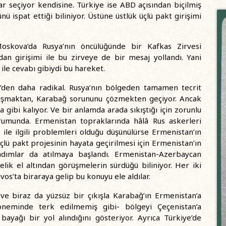
r seçiyor kendisine. Türkiye ise ABD açısından biçilmiş
ü ispat ettiği biliniyor. Üstüne üstlük üçlü pakt girişimi
oskova’da Rusya’nın öncülüğünde bir Kafkas Zirvesi
ndan girişimi ile bu zirveye de bir mesaj yollandı. Yani
le cevabı gibiydi bu hareket.
’den daha radikal. Rusya’nın bölgeden tamamen tecrit
rışmaktan, Karabağ sorununu çözmekten geçiyor. Ancak
gibi kalıyor. Ve bir anlamda arada sıkıştığı için zorunlu
rumunda. Ermenistan topraklarında hâlâ Rus askerleri
ile ilgili problemleri olduğu düşünülürse Ermenistan’ın
ü pakt projesinin hayata geçirilmesi için Ermenistan’ın
dımlar da atılmaya başlandı. Ermenistan-Azerbaycan
ik el altından görüşmelerin sürdüğü biliniyor. Her iki
os’ta biraraya gelip bu konuyu ele aldılar.
ve biraz da yüzsüz bir çıkışla Karabağ’ın Ermenistan’a
öneminde terk edilmemiş gibi- bölgeyi Çeçenistan’a
ayağı bir yol alındığını gösteriyor. Ayrıca Türkiye’de