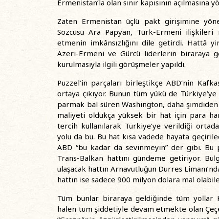
Ermenistan’la olan sınır kapısının açılmasına y
Zaten Ermenistan üçlü pakt girişimine yöne
Sözcüsü Ara Papyan, Türk-Ermeni ilişkileri
etmenin imkânsızlığını dile getirdi. Hattâ 
Azeri-Ermeni ve Gürcü liderlerin biraraya g
kurulmasıyla ilgili görüşmeler yapıldı.
Puzzel’in parçaları birleştikçe ABD’nin Kafka
ortaya çıkıyor. Bunun tüm yükü de Türkiye’ye
parmak bal süren Washington, daha şimdiden 
maliyeti oldukça yüksek bir hat için para ha
tercih kullanılarak Türkiye’ye verildiği orta
yolu da bu. Bu hat kısa vadede hayata geçiril
ABD “bu kadar da sevinmeyin” der gibi. Bu p
Trans-Balkan hattını gündeme getiriyor. Bul
ulaşacak hattın Arnavutluğun Durres Limanı’nda
hattın ise sadece 900 milyon dolara mal olabile
Tüm bunlar biraraya geldiğinde tüm yollar K
halen tüm şiddetiyle devam etmekte olan Çeçen