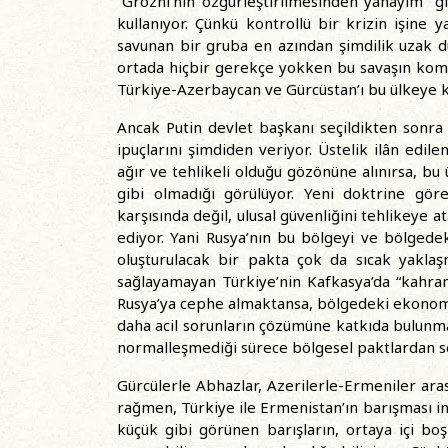
“Grozni’nin özgürleştirilmesinden yanayım” g
kullanıyor. Çünkü kontrollü bir krizin işine y
savunan bir gruba en azından şimdilik uzak du
ortada hiçbir gerekçe yokken bu savaşın komşu 
Türkiye-Azerbaycan ve Gürcüstan’ı bu ülkeye ka
Ancak Putin devlet başkanı seçildikten sonra 
ipuçlarını şimdiden veriyor. Üstelik ilân ed
ağır ve tehlikeli olduğu gözönüne alınırsa, b
gibi olmadığı görülüyor. Yeni doktrine gör
karşısında değil, ulusal güvenliğini tehlikeye 
ediyor. Yani Rusya’nın bu bölgeyi ve bölgedek
oluşturulacak bir pakta çok da sıcak yaklaşm
sağlayamayan Türkiye’nin Kafkasya’da “kahram
Rusya’ya cephe almaktansa, bölgedeki ekonomik
daha acil sorunların çözümüne katkıda bulunmas
normalleşmediği sürece bölgesel paktlardan s
Gürcülerle Abhazlar, Azerilerle-Ermeniler ara
rağmen, Türkiye ile Ermenistan’ın barışması ins
küçük gibi görünen barışların, ortaya içi b