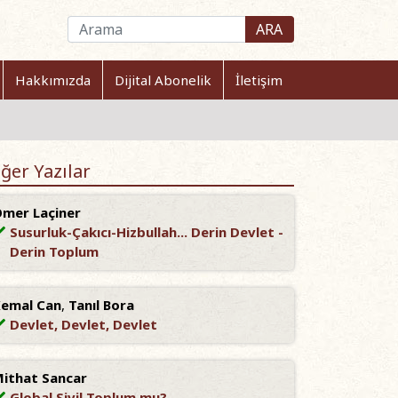
ARA
Hakkımızda
Dijital Abonelik
İletişim
ğer Yazılar
mer Laçiner
Susurluk-Çakıcı-Hizbullah... Derin Devlet -
Derin Toplum
emal Can
,
Tanıl Bora
Devlet, Devlet, Devlet
ithat Sancar
Global Sivil Toplum mu?