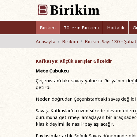
Birikim
70'lerin Birikimi
Haftalık
G
Anasayfa
Birikim
Birikim Sayı 130 - Şuba
Kafkasya: Küçük Barışlar Güzeldir
Mete Çubukçu
Çeçenistan’daki savaş yalnızca Rusya’nın de
getirdi.
Neden doğrudan Çeçenistan’daki savaş değildi t
Savaş, Kafkaslar’da uzun süredir devam eden ger
durumuna getirmeyi amaçlayan bir araç sadece
klasik deyimi ile nasıl “paylaşılacağı”.
Paylaşımlar artık Soğuk Savaş döneminde olduğ