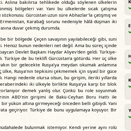
i. Aslına bakılırsa tehlikede olduğu söylenen ülkelerin
ünmüş bölgeleri var. Yani bu ülkelerde sıcak çatışma
sözkonusu. Gürcüstan uzun süre Abhazlar’la çatışmış ve
le Ermenistan, Karabağ sorunu nedeniyle hâlâ düşman iki
E
arasına duvar çekmiş durumda.
e bir bölgede Çeçen savaşının yayılabileceği gibi, suni
şti. Henüz bunun nedenleri net değil. Ama bu süreç içinde
erbaycan Devlet Başkanı Haydar Aliyev’den geldi. Türkiye-
H
. Türkiye de bu teklifi Gürcüstan’a götürdü. Her üç ülke
da yakın bir gelecekte Rusya’ya meydan okumak anlamına
 ülke, Rusya’nın tepkisini çekmemek için siyasî bir güce
Hangi nedenle olursa olsun, bu girişim, ileriki yıllarda
K
eraberindeki iki ülkeyle birlikte Rusya’ya karşı bir blok
n zorlanıyor demek yanlış olur. Çünkü bu role soyunmak
rinin ABD’nin girişimi ile Bakü-Ceyhan Boru Hattı ile
bir yükün altına girmeyeceği önceden belli gibiydi. Yani
yata geçiriyor. Türkiye de bunu uygulamaya koyuyor. Bir
Y
müdahalede bulunmak istemiyor. Kendi yerine aynı rolü