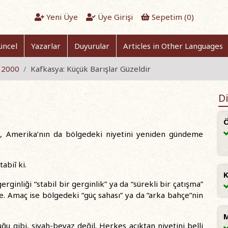
Yeni Üye
Üye Girişi
Sepetim (
0
)
üncel
Yazarlar
Duyurular
Articles in Other Languages
t 2000
Kafkasya: Küçük Barışlar Güzeldir
Di
Ö
ğil, Amerika’nın da bölgedeki niyetini yeniden gündeme
abiî ki.
K
ginliği “stabil bir gerginlik” ya da “sürekli bir çatışma”
. Amaç ise bölgedeki “güç sahası” ya da “arka bahçe”nin
M
u gibi, siyah-beyaz değil. Herkes açıktan niyetini belli