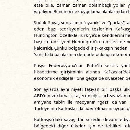
etse bile, zaman zaman dolambaçlı yollar ya
yapılıyor. Bunun örnek uygulama alanlarından bi
Soğuk Savaş sonrasının “uyanık” ve “parlak”, 
eden bazı teorisyenlerin tezlerinin Kafka
Huntington. Özellikle Türkiye’de kendilerini h
başucu teorisyeni Huntington’ın teorileri de n
kaldırıldı. Çünkü bölgedeki itiş-kakışın nedeni 
Yani, hâlâ bazılarının demode bulduğu ekonomi
Rusya Federasyonu’nun Putin’in sertlik yanl
hissettirme girişiminin altında Kafkaslar’
ekonomik endişeler öne geçse de siyaseten de
Son aylarda aynı niyeti taşıyan bir başka ü
ABD’nin zorlaması, taşeronluğu, sırt sıvazlamas
amiyane tabiri ile medyanın “gazı” da var.
Türkiye’nin Kafkaslar’da lider olmasını uygun g
Kafkasya’daki savaş bir süredir devam ediy
bölgedeki diğer ülkeler için de tehlikeli ol