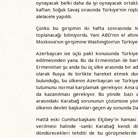
oynayacak belki daha da iyi oynayacak ortakla
kaftan. Soğuk Savaş sırasında Türkiye’nin rüştün
alelacele yapıldı.
Çünkü bu girişimin iki hafta sonrasında M
toplanacağı biliniyordu. Yani ABD’nin el altı
Moskova’nın girişimine Washington’un Türkiye i
Azerbaycan ise üçlü pakt konusunda Türkiye
edilmesinden yana. Bu da Ermenistan ile ba
Ermenistan şu anda bu üç ülke arasında bir ada 
olarak Rusya ile birlikte hareket etmek du
bulunduğu, bu ülkenin Azerbaycan ve Türkiye 
tutumunu normal karşılamak gerekiyor. Ama üçl
da kazanılması gerekiyor. Bu yönde bazı a
arasındaki Karabağ sorununun çözümüne yönel
ülkenin devlet başkanları geçen ay sonunda Dav
Hattâ eski Cumhurbaşkanı Elçibey’in hamasi 
verilmesi halinde -sanki Karabağ kendi d
döndürecekleri tehditi de bu görüşmelerde b