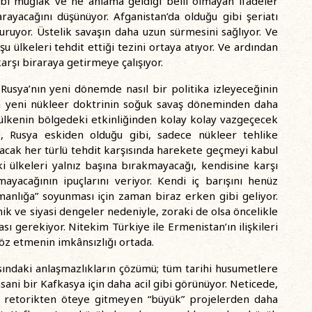
ibi muğlak ve ne anlama geldiği belli olmayan ifadeler
arayacağını düşünüyor. Afganistan’da olduğu gibi şeriatı
ruyor. Üstelik savaşın daha uzun sürmesini sağlıyor. Ve
ülkeleri tehdit ettiği tezini ortaya atıyor. Ve ardından
rşı biraraya getirmeye çalışıyor.
Rusya’nın yeni dönemde nasıl bir politika izleyeceğinin
ilen yeni nükleer doktrinin soğuk savaş döneminden daha
u ülkenin bölgedeki etkinliğinden kolay kolay vazgeçecek
e, Rusya eskiden olduğu gibi, sadece nükleer tehlike
atacak her türlü tehdit karşısında harekete geçmeyi kabul
i ülkeleri yalnız başına bırakmayacağı, kendisine karşı
ayacağının ipuçlarını veriyor. Kendi iç barışını henüz
anlığa” soyunması için zaman biraz erken gibi geliyor.
 ve siyasi dengeler nedeniyle, zoraki de olsa öncelikle
ı gerekiyor. Nitekim Türkiye ile Ermenistan’ın ilişkileri
öz etmenin imkânsızlığı ortada.
sındaki anlaşmazlıkların çözümü; tüm tarihi husumetlere
ani bir Kafkasya için daha acil gibi görünüyor. Neticede,
oş retorikten öteye gitmeyen “büyük” projelerden daha