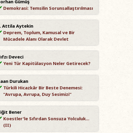
Korhan Gümüş
Demokrasi: Temsilin Sorunsallaştırılması
. Attila Aytekin
Deprem, Toplum, Kamusal ve Bir
Mücadele Alanı Olarak Devlet
ıfzı Deveci
Yeni Tür Kapitülasyon Neler Getirecek?
aan Durukan
Türkili Hicazkâr Bir Beste Denemesi:
“Avrupa, Avrupa, Duy Sesimizi“
iğit Bener
Koestler'le Sıfırdan Sonsuza Yolculuk...
(II)