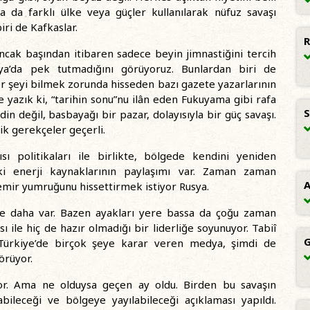
 da farklı ülke veya güçler kullanılarak nüfuz savaşı
ri de Kafkaslar.
R
ancak başından itibaren sadece beyin jimnastiğini tercih
sya’da pek tutmadığını görüyoruz. Bunlardan biri de
er şeyi bilmek zorunda hisseden bazı gazete yazarlarının
e yazık ki, “tarihin sonu”nu ilân eden Fukuyama gibi rafa
S
din değil, basbayağı bir pazar, dolayısıyla bir güç savaşı.
k gerekçeler geçerli.
ısı politikaları ile birlikte, bölgede kendini yeniden
daki enerji kaynaklarının paylaşımı var. Zaman zaman
A
mir yumruğunu hissettirmek istiyor Rusya.
lke daha var. Bazen ayakları yere bassa da çoğu zaman
ı ile hiç de hazır olmadığı bir liderliğe soyunuyor. Tabiî
G
 Türkiye’de birçok şeye karar veren medya, şimdi de
örüyor.
or. Ama ne olduysa geçen ay oldu. Birden bu savaşın
abileceği ve bölgeye yayılabileceği açıklaması yapıldı.