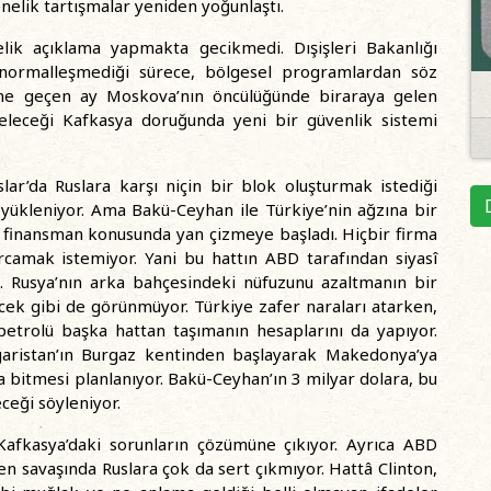
önelik tartışmalar yeniden yoğunlaştı.
lik açıklama yapmakta gecikmedi. Dışişleri Bakanlığı
 normalleşmediği sürece, bölgesel programlardan söz
yine geçen ay Moskova’nın öncülüğünde biraraya gelen
eleceği Kafkasya doruğunda yeni bir güvenlik sistemi
slar’da Ruslara karşı niçin bir blok oluşturmak istediği
 yükleniyor. Ama Bakü-Ceyhan ile Türkiye’nin ağzına bir
finansman konusunda yan çizmeye başladı. Hiçbir firma
rcamak istemiyor. Yani bu hattın ABD tarafından siyasî
da. Rusya’nın arka bahçesindeki nüfuzunu azaltmanın bir
ecek gibi de görünmüyor. Türkiye zafer naraları atarken,
etrolü başka hattan taşımanın hesaplarını da yapıyor.
garistan’ın Burgaz kentinden başlayarak Makedonya’ya
 bitmesi planlanıyor. Bakü-Ceyhan’ın 3 milyar dolara, bu
ceği söyleniyor.
afkasya’daki sorunların çözümüne çıkıyor. Ayrıca ABD
 savaşında Ruslara çok da sert çıkmıyor. Hattâ Clinton,