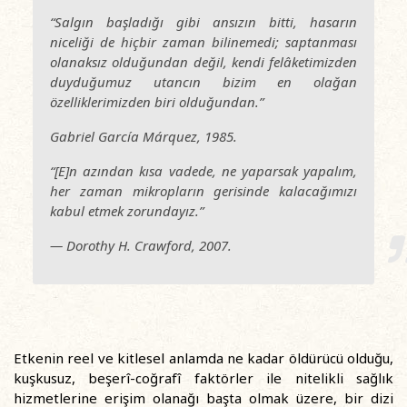
“Salgın başladığı gibi ansızın bitti, hasarın
niceliği de hiçbir zaman bilinemedi; saptanması
olanaksız olduğundan değil, kendi felâketimizden
duyduğumuz utancın bizim en olağan
özelliklerimizden biri olduğundan.”
Gabriel García Márquez
, 1985.
“[E]n azından kısa vadede, ne yaparsak yapalım,
her zaman mikropların gerisinde kalacağımızı
kabul etmek zorundayız.”
—
Dorothy H. Crawford
, 2007.
Etkenin reel ve kitlesel anlamda ne kadar öldürücü olduğu,
kuşkusuz, beşerî-coğrafî faktörler ile nitelikli sağlık
hizmetlerine erişim olanağı başta olmak üzere, bir dizi