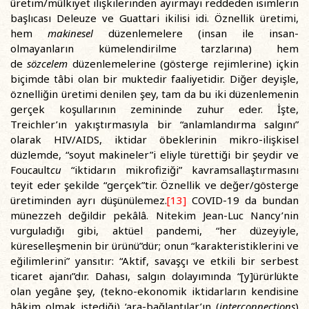
üretim/mülkiyet ilişkilerinden ayırmayı reddeden isimlerin
başlıcası Deleuze ve Guattari ikilisi idi. Öznellik üretimi,
hem
makinesel
düzenlemelere (insan ile insan-
olmayanların kümelendirilme tarzlarına) hem
de
sözcelem
düzenlemelerine (gösterge rejimlerine) içkin
biçimde tâbi olan bir muktedir faaliyetidir. Diğer deyişle,
öznelliğin üretimi denilen şey, tam da bu iki düzenlemenin
gerçek koşullarının zemininde zuhur eder. İşte,
Treichler’ın yakıştırmasıyla bir “anlamlandırma salgını”
olarak HIV/AIDS, iktidar öbeklerinin mikro-ilişkisel
düzlemde, “soyut makineler”i eliyle türettiği bir şeydir ve
Foucault
cu
“iktidarın mikrofiziği” kavramsallaştırmasını
teyit eder şekilde “gerçek”tir. Öznellik ve değer/gösterge
üretiminden ayrı düşünülemez.
[13]
COVID-19 da bundan
münezzeh değildir pekâlâ. Nitekim Jean-Luc Nancy’nin
vurguladığı gibi, aktüel pandemi, “her düzeyiyle,
küreselleşmenin bir ürünü”dür; onun “karakteristiklerini ve
eğilimlerini” yansıtır: “Aktif, savaşçı ve etkili bir serbest
ticaret ajanı”dır. Dahası, salgın dolayımında “[y]ürürlükte
olan yegâne şey, (tekno-ekonomik iktidarların kendisine
hâkim olmak istediği) ‘ara-bağlantılar’ın (
interconnections
)