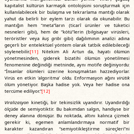
kapitalist kültürün karmaşık ontolojisini soruşturmak için
kullanılabilecek bir bulaşma ve tekrarlama mantığı olarak
yahut da belirli bir eylem tarzı olarak da okunabilir. Bu
mantığın hem “meta”ların (ticarî ürünler ve tüketici
nesneleri gibi), hem de “kötü”lerin (bilgisayar virüsleri,
teröristler veya
kuş gribi
gibi) dağılımının analizi adına
geçerli bir entelektüel yöntem olarak tatbik edilebileceği
söylenebilir.
[11]
Nitekim Ali Artun da, hayatı ölümün
yönetmesinden, giderek bizatihi ölümün yönetilmesi
fenomenine değindiği metninde, aynı motife değiniyordu:
“İnsanlar ölümleri üzerine konuşmaktan hazzediyorlar.
Virüs en etkin ‘algoritma’ oldu. Enformasyon ağını
virütik
ölüm yönetiyor. Başka hadise yok. Veya her hadise ona
tercüme ediliyor.”
[12]
Viralizasyon
kinetiği, bir tekinsizlik uyandırır. Uyandırdığı
ölçüde de semiyotiktir. Bu bakımdan salgın, handiyse bir
deney alanına dönüşür. Bu noktada, altını kalınca çizmek
gerekir ki, egemen anlamlandırmaya normatif bir
karakter kazandıran “semiyotikleştirme süreçleri”ni