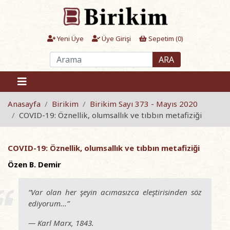
Yeni Üye
Üye Girişi
Sepetim (
0
)
ARA
Anasayfa
Birikim
Birikim Sayı 373 - Mayıs 2020
COVID-19: Öznellik, olumsallık ve tıbbın metafiziği
COVID-19: Öznellik, olumsallık ve tıbbın metafiziği
Özen B. Demir
“Var olan her şeyin acımasızca eleştirisinden söz
ediyorum...”
—
Karl
Marx
, 1843.