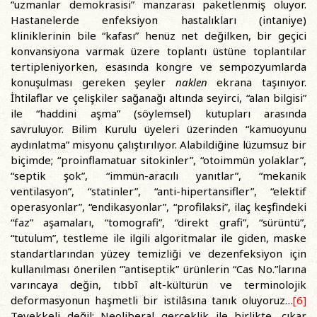
“uzmanlar demokrasisi” manzarası paketlenmiş oluyor.
Hastanelerde enfeksiyon hastalıkları (intaniye)
kliniklerinin bile “kafası” henüz net değilken, bir geçici
konvansiyona varmak üzere toplantı üstüne toplantılar
tertipleniyorken, esasında kongre ve sempozyumlarda
konuşulması gereken şeyler
naklen
ekrana taşınıyor.
İhtilaflar ve çelişkiler sağanağı altında seyirci, “alan bilgisi”
ile “haddini aşma” (söylemsel) kutupları arasında
savruluyor. Bilim Kurulu üyeleri üzerinden “kamuoyunu
aydınlatma” misyonu çalıştırılıyor. Alabildiğine lüzumsuz bir
biçimde; “proinflamatuar sitokinler”, “otoimmün yolaklar”,
“septik şok”, “immün-aracılı yanıtlar”, “mekanik
ventilasyon”, “statinler”, “anti-hipertansifler”, “elektif
operasyonlar”, “endikasyonlar”, “profilaksi”, ilaç keşfindeki
“faz” aşamaları, “tomografi”, “direkt grafi”, “sürüntü”,
“tutulum”, testleme ile ilgili algoritmalar ile giden, maske
standartlarından yüzey temizliği ve dezenfeksiyon için
kullanılması önerilen ‘”antiseptik” ürünlerin “Cas No.”larına
varıncaya değin, tıbbî alt-kültürün ve terminolojik
deformasyonun haşmetli bir istilâsına tanık oluyoruz…
[6]
Tevekkeli değil: Neoliberal gerçeklik ile birlikte, çıkar