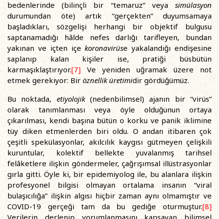
bedenlerinde (bilinçli bir “temaruz” veya
simülasyon
durumundan öte) artık “gerçekten” duyumsamaya
başladıkları, sözgelişi herhangi bir objektif bulgusu
saptanamadığı hâlde nefes darlığı tarifleyen, bundan
yakınan ve içten içe
koronavirüs
e yakalandığı endişesine
saplanıp kalan kişiler ise, pratiği büsbütün
karmaşıklaştırıyor.
[7]
Ve yeniden uğramak üzere not
etmek gerekiyor: Bir
öznellik üretimi
dir gördüğümüz.
Bu noktada,
etiyolojik
(nedenbilimsel) ajanın bir “virüs”
olarak tanımlanması veya öyle olduğunun ortaya
çıkarılması, kendi başına bütün o korku ve panik iklimine
tüy diken etmenlerden biri oldu. O andan itibaren çok
çeşitli spekülasyonlar, akılcılık kaygısı gütmeyen çelişkili
kuruntular, kolektif bellekte yuvalanmış tarihsel
felâketlere ilişkin göndermeler, çağrışımsal illüstrasyonlar
gırla gitti. Öyle ki, bir epidemiyolog ile, bu alanlara ilişkin
profesyonel bilgisi olmayan ortalama insanın “viral
bulaşıcılığa” ilişkin algısı hiçbir zaman aynı olmamıştır ve
COVID-19 gerçeği tam da bu gediğe oturmuştur.
[8]
Verilerin derlenip yorumlanmasını kapsayan bilimsel