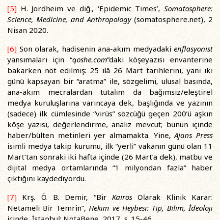
[5]
H. Jordheim ve diğ., ‘Epidemic Times’,
Somatosphere:
Science, Medicine, and Anthropology
(somatosphere.net), 2
Nisan 2020.
[6]
Son olarak, hadisenin ana-akım medyadaki
enflasyonist
yansımaları için “
qoshe.com
”daki köşeyazısı envanterine
bakarken not edilmiş: 25 ilâ 26 Mart tarihlerini, yani iki
günü kapsayan bir “aratma” ile, sözgelimi, ulusal basında,
ana-akım mecralardan tutalım da bağımsız/eleştirel
medya kuruluşlarına varıncaya dek, başlığında ve yazının
(sadece) ilk cümlesinde “virüs” sözcüğü geçen 200’ü aşkın
köşe yazısı, değerlendirme, analiz mevcut; bunun içinde
haber/bülten metinleri yer almamakta. Yine,
Ajans Press
isimli medya takip kurumu, ilk “yerli” vakanın günü olan 11
Mart’tan sonraki iki hafta içinde (26 Mart’a dek), matbu ve
dijital medya ortamlarında “1 milyondan fazla” haber
çıktığını kaydediyordu.
[7]
Krş. Ö. B. Demir, “Bir
Kairos
Olarak Klinik Karar:
Netameli Bir Temrin”,
Hekim ve Heybesi: Tıp, Bilim, İdeoloji
içinde, İstanbul: NotaBene, 2017, s. 15-46.