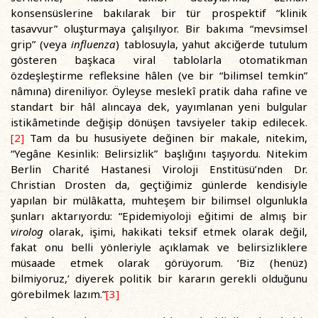
konsensüslerine bakılarak bir tür prospektif “klinik
tasavvur” oluşturmaya çalışılıyor. Bir bakıma “mevsimsel
grip” (veya
influenza
) tablosuyla, yahut akciğerde tutulum
gösteren başkaca viral tablolarla otomatikman
özdeşleştirme refleksine hâlen (ve bir “bilimsel temkin”
nâmına) direniliyor. Öyleyse meslekî pratik daha rafine ve
standart bir hâl alıncaya dek, yayımlanan yeni bulgular
istikâmetinde değişip dönüşen tavsiyeler takip edilecek.
[2]
Tam da bu hususiyete değinen bir makale, nitekim,
“Yegâne Kesinlik: Belirsizlik” başlığını taşıyordu. Nitekim
Berlin Charité Hastanesi Viroloji Enstitüsü’nden Dr.
Christian Drosten da, geçtiğimiz günlerde kendisiyle
yapılan bir mülâkatta, muhteşem bir bilimsel olgunlukla
şunları aktarıyordu: “Epidemiyoloji eğitimi de almış bir
virolog
olarak, işimi, hakikati teksif etmek olarak değil,
fakat onu belli yönleriyle açıklamak ve belirsizliklere
müsaade etmek olarak görüyorum. ‘Biz (henüz)
bilmiyoruz,’ diyerek politik bir kararın gerekli olduğunu
görebilmek lazım.”
[3]