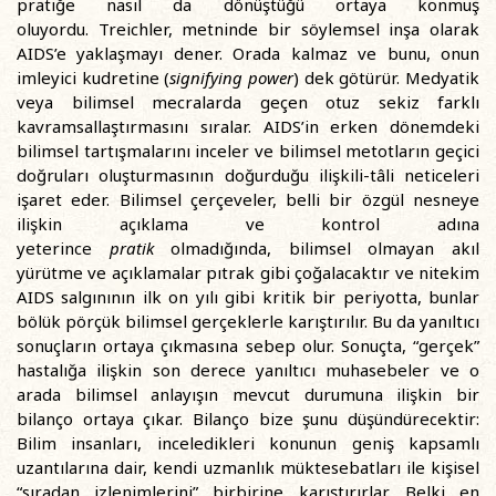
pratiğe nasıl da dönüştüğü ortaya konmuş
oluyordu. Treichler, metninde bir söylemsel inşa olarak
AIDS’e yaklaşmayı dener. Orada kalmaz ve bunu, onun
imleyici kudretine (
signifying power
) dek götürür. Medyatik
veya bilimsel mecralarda geçen otuz sekiz farklı
kavramsallaştırmasını sıralar. AIDS’in erken dönemdeki
bilimsel tartışmalarını inceler ve bilimsel metotların geçici
doğruları oluşturmasının doğurduğu ilişkili-tâli neticeleri
işaret eder. Bilimsel çerçeveler, belli bir özgül nesneye
ilişkin açıklama ve kontrol adına
yeterince
pratik
olmadığında, bilimsel olmayan akıl
yürütme ve açıklamalar pıtrak gibi çoğalacaktır ve nitekim
AIDS salgınının ilk on yılı gibi kritik bir periyotta, bunlar
bölük pörçük bilimsel gerçeklerle karıştırılır. Bu da yanıltıcı
sonuçların ortaya çıkmasına sebep olur. Sonuçta, “gerçek”
hastalığa ilişkin son derece yanıltıcı muhasebeler ve o
arada bilimsel anlayışın mevcut durumuna ilişkin bir
bilanço ortaya çıkar. Bilanço bize şunu düşündürecektir:
Bilim insanları, inceledikleri konunun geniş kapsamlı
uzantılarına dair, kendi uzmanlık müktesebatları ile kişisel
“sıradan izlenimlerini” birbirine karıştırırlar. Belki en