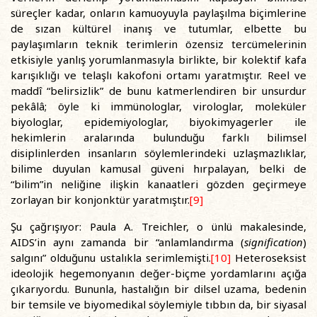
süreçler kadar, onların kamuoyuyla paylaşılma biçimlerine
de sızan kültürel inanış ve tutumlar, elbette bu
paylaşımların teknik terimlerin özensiz tercümelerinin
etkisiyle yanlış yorumlanmasıyla birlikte, bir kolektif kafa
karışıklığı ve telaşlı kakofoni ortamı yaratmıştır. Reel ve
maddî “belirsizlik” de bunu katmerlendiren bir unsurdur
pekâlâ; öyle ki immünologlar, virologlar, moleküler
biyologlar, epidemiyologlar, biyokimyagerler ile
hekimlerin aralarında bulunduğu farklı bilimsel
disiplinlerden insanların söylemlerindeki uzlaşmazlıklar,
bilime duyulan kamusal güveni hırpalayan, belki de
“bilim”in neliğine ilişkin kanaatleri gözden geçirmeye
zorlayan bir konjonktür yaratmıştır.
[9]
Şu çağrışıyor: Paula A. Treichler, o ünlü makalesinde,
AIDS’in aynı zamanda bir “anlamlandırma (
signification
)
salgını” olduğunu ustalıkla serimlemişti.
[10]
Heteroseksist
ideolojik hegemonyanın değer-biçme yordamlarını açığa
çıkarıyordu. Bununla, hastalığın bir dilsel uzama, bedenin
bir temsile ve biyomedikal söylemiyle tıbbın da, bir siyasal