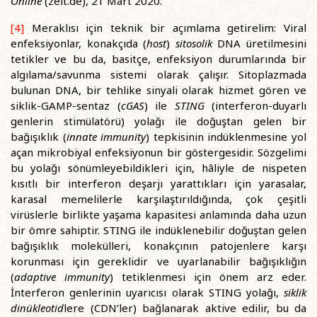
Online
(zeit.de), 21 Mart 2020.
[4]
Meraklısı için teknik bir açımlama getirelim: Viral
enfeksiyonlar, konakçıda (
host
)
sitosolik
DNA üretilmesini
tetikler ve bu da, basitçe, enfeksiyon durumlarında bir
algılama/savunma sistemi olarak çalışır. Sitoplazmada
bulunan DNA, bir tehlike sinyali olarak hizmet gören ve
siklik-GAMP-sentaz (
cGAS
) ile
STING
(interferon-duyarlı
genlerin stimülatörü) yolağı ile doğuştan gelen bir
bağışıklık (
innate immunity
) tepkisinin indüklenmesine yol
açan mikrobiyal enfeksiyonun bir göstergesidir. Sözgelimi
bu yolağı sönümleyebildikleri için, hâliyle de nispeten
kısıtlı bir interferon deşarjı yarattıkları için yarasalar,
karasal memelilerle karşılaştırıldığında, çok çeşitli
virüslerle birlikte yaşama kapasitesi anlamında daha uzun
bir ömre sahiptir. STING ile indüklenebilir doğuştan gelen
bağışıklık molekülleri, konakçının patojenlere karşı
korunması için gereklidir ve uyarlanabilir bağışıklığın
(
adaptive immunity
) tetiklenmesi için önem arz eder.
İnterferon genlerinin uyarıcısı olarak STING yolağı,
siklik
dinükleotid
lere (CDN’ler) bağlanarak aktive edilir, bu da