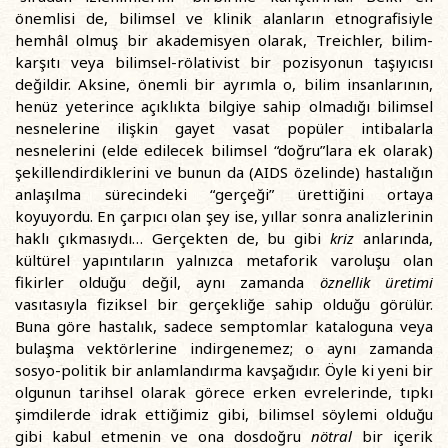
önemlisi de, bilimsel ve klinik alanların etnografisiyle
hemhâl olmuş bir akademisyen olarak, Treichler, bilim-
karşıtı veya bilimsel-rölativist bir pozisyonun taşıyıcısı
değildir. Aksine, önemli bir ayrımla o, bilim insanlarının,
henüz yeterince açıklıkta bilgiye sahip olmadığı bilimsel
nesnelerine ilişkin gayet vasat popüler intibalarla
nesnelerini (elde edilecek bilimsel “doğru”lara ek olarak)
şekillendirdiklerini ve bunun da (AIDS özelinde) hastalığın
anlaşılma sürecindeki “gerçeği” ürettiğini ortaya
koyuyordu. En çarpıcı olan şey ise, yıllar sonra analizlerinin
haklı çıkmasıydı… Gerçekten de, bu gibi
kriz
anlarında,
kültürel yapıntıların yalnızca metaforik varoluşu olan
fikirler olduğu değil, aynı zamanda
öznellik üretimi
vasıtasıyla fiziksel bir gerçekliğe sahip olduğu görülür.
Buna göre hastalık, sadece semptomlar kataloguna veya
bulaşma vektörlerine indirgenemez; o aynı zamanda
sosyo-politik bir anlamlandırma kavşağıdır. Öyle ki yeni bir
olgunun tarihsel olarak görece erken evrelerinde, tıpkı
şimdilerde idrak ettiğimiz gibi, bilimsel söylemi olduğu
gibi kabul etmenin ve ona dosdoğru
nötral
bir içerik