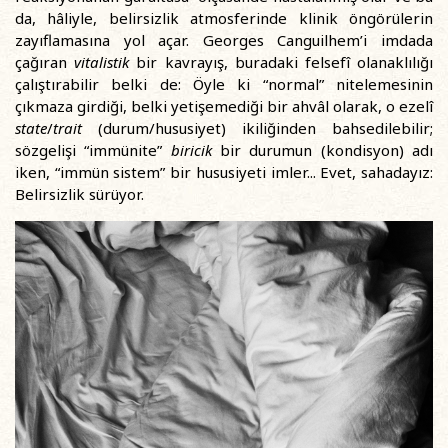
da, hâliyle, belirsizlik atmosferinde klinik öngörülerin
zayıflamasına yol açar. Georges Canguilhem’i imdada
çağıran
vitalistik
bir kavrayış, buradaki felsefî olanaklılığı
çalıştırabilir belki de: Öyle ki “normal” nitelemesinin
çıkmaza girdiği, belki yetişemediği bir ahvâl olarak, o ezelî
state
/
trait
(durum/hususiyet) ikiliğinden bahsedilebilir;
sözgelişi “immünite”
biricik
bir durumun (kondisyon) adı
iken, “immün sistem” bir hususiyeti imler... Evet, sahadayız:
Belirsizlik sürüyor.