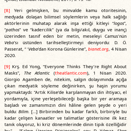
[8]
Yeri gelmişken, bu minvalde kamu otoritesinin,
medyada dolaşan bilimsel söylemlerin veya halk sağlığı
aktörlerinin muhatap alarak inşa ettiği kitleyi “
logos
”,
“
pathos
” ve “kadercilik” (ya da bilgi/akıl, duygu ve inanç)
üzerinden tasnif eden bir metin, meseleyi Camus’nün
Veba
’sı üstünden tarihselleştirmeyi deniyordu: D. Ö.
Passerat, “ ‘
Veba
’dan Korona Günlerine”,
bianet.org
, 4 Nisan
2020.
[9]
Krş. Ed Yong, “Everyone Thinks They’re Right About
Masks”,
The Atlantic
(
theatlantic.com
), 1 Nisan 2020.
Giorgio Agamben de, nitekim, salgın dolayımında açığa
çıkan medyatik söyleme değinirken, şu haşin yorumu
yapmaktaydı: “Artık Kilise’de karşılanmayan din ihtiyacı, el
yordamıyla, içine yerleşebileceği başka bir yer aramaya
başladı ve zamanımızın dini hâline gelen şeyde o yeri
buldu:
Bilim
. […] Birbirinden bu kadar farklı, birbiriyle bu
kadar çelişen kanaatler ve talimatlar gösterisine ilk kez
tanık oluyoruz, ki kriz dönemlerinde dinin tipik özelliğidir
bu.” – “Salgın Üzerine Düşünceler”, çev. D. Yılmaz,
Skop