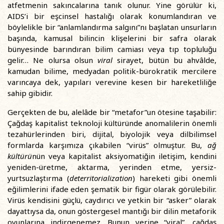
atfetmenin sakıncalarına tanık olunur. Yine görülür ki,
AIDS’i bir eşcinsel hastalığı olarak konumlandıran ve
böylelikle bir “anlamlandırma salgını”nı başlatan unsurların
başında, kamusal bilincin klişelerini bir safra olarak
bünyesinde barındıran bilim camiası veya tıp topluluğu
gelir… Ne olursa olsun
viral
sirayet, bütün bu ahvâlde,
kamudan bilime, medyadan politik-bürokratik mercilere
varıncaya dek, yapıları verevine kesen bir hareketliliğe
sahip gibidir.
Gerçekten de bu, alelâde bir “metafor”un ötesine taşabilir:
Çağdaş kapitalist teknoloji kültüründe anomalilerin önemli
tezahürlerinden biri, dijital, biyolojik veya dilbilimsel
formlarda karşımıza çıkabilen “virüs” olmuştur. Bu,
ağ
kültürü
nün veya kapitalist aksiyomatiğin iletişim, kendini
yeniden-üretme, aktarma, yerinden etme, yersiz-
yurtsuzlaştırma (
deterritorialization
) hareketi gibi önemli
eğilimlerini ifade eden şematik bir figür olarak görülebilir.
Virüs kendisini güçlü, caydırıcı ve yetkin bir “asker” olarak
dayattıysa da, onun göstergesel mantığı bir dilin metaforik
oyunlarına indirgenemez. Bunun yerine “viral”, çağdaş