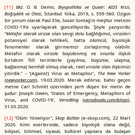
[11]
Bkz
. Ö. B. Demir,
Biyopolitika ve Queer: AIDS Krizi,
Bağışıklık ve Ötesi
, İstanbul: Nika, 2019, s. 559-560. Özgün
bir yorum olarak Paul Elie, Susan Sontag’ın meşhur metnini
COVID-19’a uyarlayarak güncelliyordu. Şöyle yazıyordu:
“
Metafor olarak virüs
e olan sevgi dolu bağlılığımız, virüsleri
potansiyel olarak tehlikeli, hatta ölümcül, biyolojik
fenomenler olarak görmemizi zorlaştırmış olabilir.
Metafor olarak virüsle büyülenmiş ve onunla ilişkili
birtakım fiilî terimlerle (yayılma, büyüme, ulaşma,
bağlanma) hemhâl olmuş olarak, reel virüsle olan ilişkimizi
yitirdik.” – ‘(Against) Virus as Metaphor’,
The New Yorker
(
newyorker.com
), 19.03.2020. Merak edilirse, bahsi geçen
metne Carl Schmitt üzerinden şerh düşen bir metin de
şudur: Joseph Owen, ‘States of Emergency, Metaphors of
Virus, and COVID-19’,
VersoBlog
(
versobooks.com/blogs
),
31.03.2020.
[12]
“Ölüm Yönetiyor”,
Skop Bülten
(e-skop.com), 22 Mart
2020. Kimi eserlerinde, sadece biyolojik olana değil,
bilişsel, bilimsel, siyasal, kültürel yapılara da bulaşan