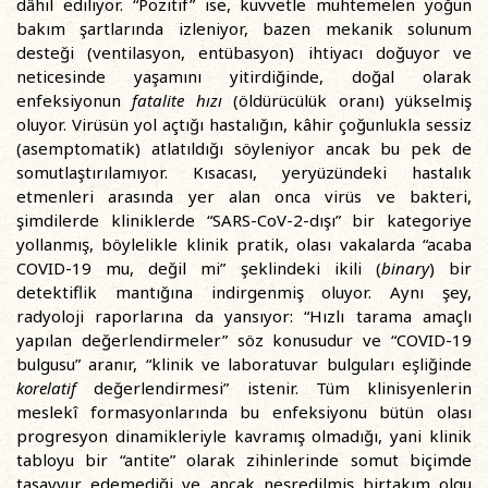
dâhil ediliyor. “Pozitif” ise, kuvvetle muhtemelen yoğun
bakım şartlarında izleniyor, bazen mekanik solunum
desteği (ventilasyon, entübasyon) ihtiyacı doğuyor ve
neticesinde yaşamını yitirdiğinde, doğal olarak
enfeksiyonun
fatalite hızı
(öldürücülük oranı) yükselmiş
oluyor. Virüsün yol açtığı hastalığın, kâhir çoğunlukla sessiz
(asemptomatik) atlatıldığı söyleniyor ancak bu pek de
somutlaştırılamıyor. Kısacası, yeryüzündeki hastalık
etmenleri arasında yer alan onca virüs ve bakteri,
şimdilerde kliniklerde “SARS-CoV-2-dışı” bir kategoriye
yollanmış, böylelikle klinik pratik, olası vakalarda “acaba
COVID-19 mu, değil mi” şeklindeki ikili (
binary
) bir
detektiflik mantığına indirgenmiş oluyor. Aynı şey,
radyoloji raporlarına da yansıyor: “Hızlı tarama amaçlı
yapılan değerlendirmeler” söz konusudur ve “COVID-19
bulgusu” aranır, “klinik ve laboratuvar bulguları eşliğinde
korelatif
değerlendirmesi” istenir. Tüm klinisyenlerin
meslekî formasyonlarında bu enfeksiyonu bütün olası
progresyon dinamikleriyle kavramış olmadığı, yani klinik
tabloyu bir “antite” olarak zihinlerinde somut biçimde
tasavvur edemediği ve ancak neşredilmiş birtakım olgu