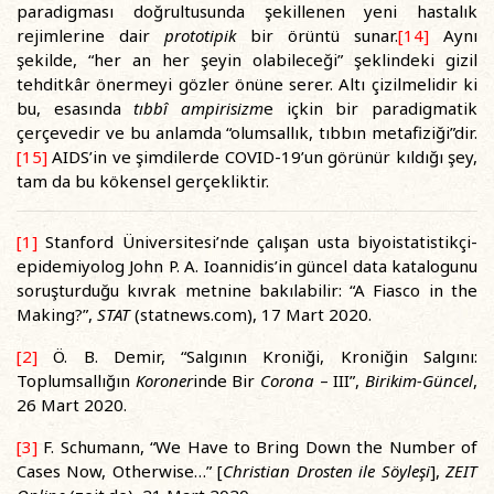
paradigması doğrultusunda şekillenen yeni hastalık
rejimlerine dair
prototipik
bir örüntü sunar.
[14]
Aynı
şekilde, “her an her şeyin olabileceği” şeklindeki gizil
tehditkâr önermeyi gözler önüne serer. Altı çizilmelidir ki
bu, esasında
tıbbî ampirisizm
e içkin bir paradigmatik
çerçevedir ve bu anlamda “olumsallık, tıbbın metafiziği”dir.
[15]
AIDS’in ve şimdilerde COVID-19’un görünür kıldığı şey,
tam da bu kökensel gerçekliktir.
[1]
Stanford Üniversitesi’nde çalışan usta biyoistatistikçi-
epidemiyolog John P. A. Ioannidis’in güncel data katalogunu
soruşturduğu kıvrak metnine bakılabilir: “A Fiasco in the
Making?”,
STAT
(statnews.com), 17 Mart 2020.
[2]
Ö. B. Demir, “Salgının Kroniği, Kroniğin Salgını:
Toplumsallığın
Koroner
inde Bir
Corona
– III”,
Birikim-Güncel
,
26 Mart 2020.
[3]
F. Schumann, “We Have to Bring Down the Number of
Cases Now, Otherwise…” [
Christian Drosten ile Söyleşi
],
ZEIT