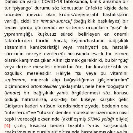
Dahası da vardır: COVID-19 tablosunda, klinik anlamda bir
tür “piyango” durumu söz konusudur. Enfekte kişide daha
önceden mevcut olan kronik/dejeneratif hastalıkların
varlığı, ciddi bir
immün-supresif
(bağışıklık baskılayıcı) bir
tedavi görüp görmediği ve sistemik organların “yaşı” ile
yıpranmışlığı, kuşkusuz süreci belirleyen en önemli
faktörlerden biridir. Ancak, kişinin/hastanın bağışıklık
sisteminin karakteristiği veya “mahiyet”i de, hastalık
sürecinin nereye evrileceği hususunda esaslı bir etmen
olarak karşımıza çıkar. Altını çizmek gerekir ki, bu bir “güç”
veya derece meselesi olmaktan öte, bir karakteristik ve
özgüllük meselesidir. Hâliyle “şu veya bu vitamini,
supleman
ı, minerali alıp bağışıklığımızı güçlendirelim”
biçimindeki
ortomoleküler
yaklaşımlar, hele hele “doğuştan”
(
innate
) bir bağışıklık yanıtı örgütlenmesi söz konusu
olduğu hatırlanırsa, akıl-dışı bir klişeye karşılık gelir.
Gidişatın kaderi virüsün kendisinden ziyade, bedenin ona
“interferon” ve “sitokin” denilen moleküller üzerinden nasıl
tepki vereceği ekseninde (aktifleşmiş
STING yolağı
eliyle)
[4]
çizilir, kısacası beden bizatihi “virüs karşısındaki
reaksiyonunun gürültüsü” ölçüsünde hastalanmış olur ve bu