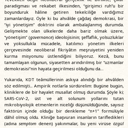
paradigması ve rekabet ilkesinden, “girişimci ruh”u bir
boyunduruk hâline getiren tekelciliğe vardığımız
zamanlardayız. Öyle ki bu ahvâlde çağdaş demokrasi, bir
“iyi yönetişim” doktrini olarak ambalajlanmış durumda.
Gelişmekte olan ülkelerde daha bariz olmak üzere,
“yönetişim” (
governance
) ideolojisinin; şeffaflık, yolsuzluklar
ve yoksullukla mücadele, katılımcı yönetim ilkeleri
çerçevesinde neoliberal fikriyâtın meşruiyetini yeniden
kurma misyonunu üstlendiğini biliyoruz. Kezâ, bunu
tamamlayan olgunun, siyasetten arındırılmış bir “uzmanlar
demokrasisi”nin hayata geçirilmesi olduğunu da…
Yukarıda, KDT teâmüllerinin askıya alındığı bir ahvâlden
söz edilmişti... Ampirik notlarla sürdürelim: Bugüne bugün,
kliniklere de bir hayalet musallat olmuş durumda. Şöyle ki;
SARS-CoV-2, üst ve alt solunum yollarını tutan
mikrobiyolojik etmenlerin niceliği düşünüldüğünde, sayısız
faktörün içinde olduğu bir denkleme “n+1” formülüyle
dâhil olmuş oldu. Kliniğe başvuran insanların tarifledikleri
(adına
semptom
denen) yakınmalar, bu yeni virüse
özgül