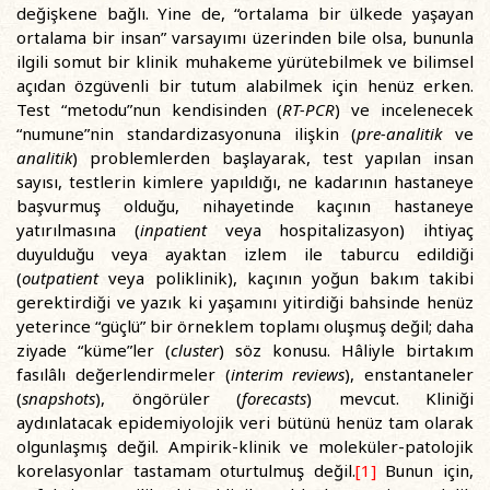
değişkene bağlı. Yine de, “ortalama bir ülkede yaşayan
ortalama bir insan” varsayımı üzerinden bile olsa, bununla
ilgili somut bir klinik muhakeme yürütebilmek ve bilimsel
açıdan özgüvenli bir tutum alabilmek için henüz erken.
Test “metodu”nun kendisinden (
RT-PCR
) ve incelenecek
“numune”nin standardizasyonuna ilişkin (
pre-analitik
ve
analitik
) problemlerden başlayarak, test yapılan insan
sayısı, testlerin kimlere yapıldığı, ne kadarının hastaneye
başvurmuş olduğu, nihayetinde kaçının hastaneye
yatırılmasına (
inpatient
veya hospitalizasyon) ihtiyaç
duyulduğu veya ayaktan izlem ile taburcu edildiği
(
outpatient
veya poliklinik), kaçının yoğun bakım takibi
gerektirdiği ve yazık ki yaşamını yitirdiği bahsinde henüz
yeterince “güçlü” bir örneklem toplamı oluşmuş değil; daha
ziyade “küme”ler (
cluster
) söz konusu. Hâliyle birtakım
fasılâlı değerlendirmeler (
interim reviews
), enstantaneler
(
snapshots
), öngörüler (
forecasts
) mevcut. Kliniği
aydınlatacak epidemiyolojik veri bütünü henüz tam olarak
olgunlaşmış değil. Ampirik-klinik ve moleküler-patolojik
korelasyonlar tastamam oturtulmuş değil.
[1]
Bunun için,