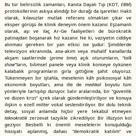
Bu tür belirsizlik zamanları, Kanıta Dayalı Tıp (KDT,
EBM
)
protokollerinin askıya alındığı bir durağı da işaretler. Haklı
olarak, kılavuzlar mutlak referans olmaktan çıkar ve
eksper görüşü ile klinik deneyim önem kazanır. Eşzamanlı
olarak, aşı ve ilaç Ar-Ge faaliyetleri de bürokratik
patinajdan boşanarak hız kazanır. Ne ki, vaziyetin ciddiye
alınması gereken bir yan etkisi ise şudur: Şimdilerde
televizyon ekranında, ana-akım veya muhalif kanallarda
akşam saatlerinde (
prime time
) açık oturumların, “
talk
show
”ların, bilimsel panele veya klinik konseye öykünen
kalabalık programların gırla gittiğine şahit oluyoruz.
Tükenmeyen bir iştahla, meselenin kâh psikososyal kâh
ekonomik boyutları, ama ille de
medikal
boyutu tüm
yönleriyle tartışılıp duruyor. Satır aralarında, bir “güvenlik
ve düzen krizi” içrek olarak gündemleştiriliyor ve konuya
ilişkin o ezelî
militer
vokal seslendiriliyor. Bir dolu teknik
detay, sosyal anlamda hiçbir yere tekabül etmeyen
teknokratik
zerzevat tazyikle zikrediliyor. Bir illüzyon kol
geziyor. Besbelli ki önemli meselelerin konuşulduğu
hissiyatı aşılanmış, dahası “demokratik katılım” ve