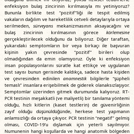
enfeksiyon bulaş zincirinin kırılmasıyla mı yetiniyoruz?
Bununla birlikte test “pozitif”liği ile tespit edilmiş
vakaların dağılım ve hareketlilik cetveli detaylarıyla ortaya
serilmeden,
sürveyans
mekanizmasının aksayacağını ve
bulaş zincirinin kırılmasının görece
körlemesine
gerçekleştirilecek olduğunu da biliyoruz. Diğer taraftan,
yukarıdaki semptomların bir veya birkaçı ile başvuran
kişinin yakın çevresinde “pozitif” birileri olup
olmadığından da emin olamıyoruz. Öyle ki enfeksiyon
insan popülasyonlarını süratle kat ettikçe ve uygulanan
test sayısı bunun gerisinde kaldıkça, sadece hasta kişiden
ve çevresinden edinilen
anamnestik
bilgilerle “şüpheli
temaslı” insanlara erişebilmek de giderek olanaksızlaşıyor.
Semptomlar üzerinden gitmek durumunda kalıyoruz. RT-
PCR testinin meşakkatli (ve maliyetli) bir tanılama yöntemi
olduğu, hızlı kitlerin (kaset testlerin) de güvenirliğinin
zayıf olduğu düşünüldüğünde, herkese test yapmanın
anlamsızlığı da ortaya çıkıyor. PCR testinin “negatif” gelmiş
olması, COVID-19’u dışlamak için yeterli sayılmıyor.
Numunenin hangi koşullarda ve hangi anatomik bölgeden