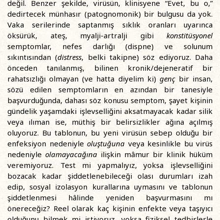
değil. Benzer şekilde, virüsün, klinisyene “Evet, bu o,”
dedirtecek münhasır (patognomonik) bir bulgusu da yok.
Vaka serilerinde saptanmış sıklık oranları uyarınca
öksürük, ateş, myalji-artralji gibi
konstitüsyonel
semptomlar, nefes darlığı (dispne) ve solunum
sıkıntısından (
distress
, belki takipne) söz ediyoruz. Daha
önceden tanılanmış, bilinen kronik/dejeneratif bir
rahatsızlığı olmayan (ve hatta diyelim ki)
genç
bir insan,
sözü edilen semptomların en azından bir tanesiyle
başvurduğunda, dahası söz konusu semptom, şayet kişinin
gündelik yaşamdaki işlevselliğini aksatmayacak kadar silik
veya ılıman ise, müthiş bir belirsizlikler ağına açılmış
oluyoruz. Bu tablonun, bu yeni virüsün sebep olduğu bir
enfeksiyon nedeniyle
oluştuğuna
veya kesinlikle bu virüs
nedeniyle
olamayacağına
ilişkin mâmur bir klinik hüküm
veremiyoruz. Test mi yapmalıyız, yoksa işlevselliğini
bozacak kadar şiddetlenebileceği olası durumları izah
edip, sosyal izolasyon kurallarına uymasını ve tablonun
şiddetlenmesi hâlinde yeniden başvurmasını mı
önereceğiz? Reel olarak kaç kişinin enfekte veya taşıyıcı
olduğunu bilmek mi istiyoruz, yoksa fiziksel tedbirlerle