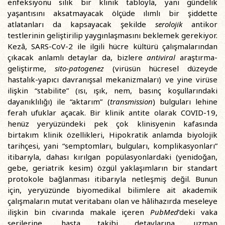
enfeksiyonu silik bir klinik tabloyla, yani gündelik
yaşantısını aksatmayacak ölçüde ılımlı bir şiddette
atlatanları da kapsayacak şekilde
serolojik
antikor
testlerinin geliştirilip yaygınlaşmasını beklemek gerekiyor.
Kezâ, SARS-CoV-2 ile ilgili hücre kültürü çalışmalarından
çıkacak anlamlı detaylar da, bizlere
antiviral
araştırma-
geliştirme,
sito-patogenez
(virüsün hücresel düzeyde
hastalık-yapıcı davranışsal mekanizmaları) ve yine virüse
ilişkin “stabilite” (ısı, ışık, nem, basınç koşullarındaki
dayanıklılığı) ile “aktarım” (
transmission
) bulguları lehine
ferah ufuklar açacak. Bir klinik antite olarak COVID-19,
henüz yeryüzündeki pek çok klinisyenin kafasında
birtakım klinik özellikleri, Hipokratik anlamda biyolojik
tarihçesi, yani “semptomları, bulguları, komplikasyonları”
itibarıyla, dahası kırılgan popülasyonlardaki (yenidoğan,
gebe, geriatrik kesim) özgül yaklaşımların bir standart
protokole bağlanması itibarıyla netleşmiş değil. Bunun
için, yeryüzünde biyomedikal bilimlere ait akademik
çalışmaların mutat veritabanı olan ve hâlihazırda meseleye
ilişkin bin civarında makale içeren
PubMed
’deki vaka
serilerine, hasta takibi detaylarına, uzman