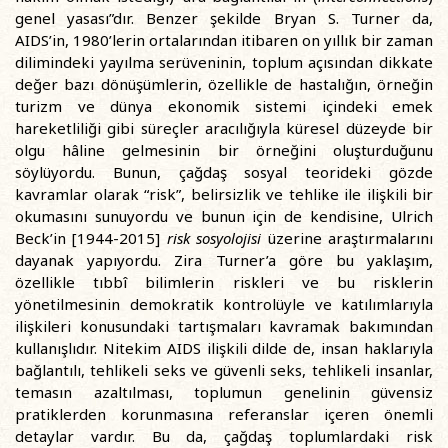
genel yasası”dır. Benzer şekilde Bryan S. Turner da,
AIDS’in, 1980’lerin ortalarından itibaren on yıllık bir zaman
dilimindeki yayılma serüveninin, toplum açısından dikkate
değer bazı dönüşümlerin, özellikle de hastalığın, örneğin
turizm ve dünya ekonomik sistemi içindeki emek
hareketliliği gibi süreçler aracılığıyla küresel düzeyde bir
olgu hâline gelmesinin bir örneğini oluşturduğunu
söylüyordu. Bunun, çağdaş sosyal teorideki gözde
kavramlar olarak “risk”, belirsizlik ve tehlike ile ilişkili bir
okumasını sunuyordu ve bunun için de kendisine, Ulrich
Beck’in [1944-2015]
risk sosyolojisi
üzerine araştırmalarını
dayanak yapıyordu. Zira Turner’a göre bu yaklaşım,
özellikle tıbbî bilimlerin riskleri ve bu risklerin
yönetilmesinin demokratik kontrolüyle ve katılımlarıyla
ilişkileri konusundaki tartışmaları kavramak bakımından
kullanışlıdır. Nitekim AIDS ilişkili dilde de, insan haklarıyla
bağlantılı, tehlikeli seks ve güvenli seks, tehlikeli insanlar,
temasın azaltılması, toplumun genelinin güvensiz
pratiklerden korunmasına referanslar içeren önemli
detaylar vardır. Bu da, çağdaş toplumlardaki risk