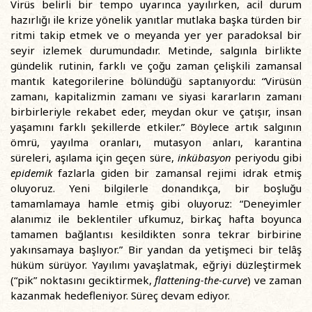
Virüs belirli bir tempo uyarınca yayılırken, acil durum
hazırlığı ile krize yönelik yanıtlar mutlaka başka türden bir
ritmi takip etmek ve o meyanda yer yer paradoksal bir
seyir izlemek durumundadır. Metinde, salgınla birlikte
gündelik rutinin, farklı ve çoğu zaman çelişkili zamansal
mantık kategorilerine bölündüğü saptanıyordu: “Virüsün
zamanı, kapitalizmin zamanı ve siyasi kararların zamanı
birbirleriyle rekabet eder, meydan okur ve çatışır, insan
yaşamını farklı şekillerde etkiler.” Böylece artık salgının
ömrü, yayılma oranları, mutasyon anları, karantina
süreleri, aşılama için geçen süre,
inkübasyon
periyodu gibi
epidemik
fazlarla giden bir zamansal rejimi idrak etmiş
oluyoruz. Yeni bilgilerle donandıkça, bir boşluğu
tamamlamaya hamle etmiş gibi oluyoruz: “Deneyimler
alanımız ile beklentiler ufkumuz, birkaç hafta boyunca
tamamen bağlantısı kesildikten sonra tekrar birbirine
yakınsamaya başlıyor.” Bir yandan da yetişmeci bir telâş
hüküm sürüyor. Yayılımı yavaşlatmak, eğriyi düzleştirmek
(“pik” noktasını geciktirmek,
flattening-the-curve
) ve zaman
kazanmak hedefleniyor. Süreç devam ediyor.