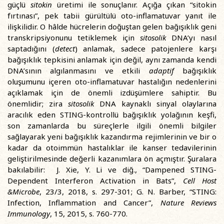
güçlü
sitokin
üretimi ile sonuçlanır. Açığa çıkan “sitokin
fırtınası”, pek tabii gürültülü oto-inflamatuvar yanıt ile
ilişkilidir. O hâlde hücrelerin doğuştan gelen bağışıklık geni
transkripsiyonunu tetiklemek için
sitosolik
DNA’yı nasıl
saptadığını (
detect
) anlamak, sadece patojenlere karşı
bağışıklık tepkisini anlamak için değil, aynı zamanda kendi
DNA’sının algılanmasını ve etkili
adaptif
bağışıklık
oluşumunu içeren oto-inflamatuvar hastalığın nedenlerini
açıklamak için de önemli izdüşümlere sahiptir. Bu
önemlidir; zira
sitosolik
DNA kaynaklı sinyal olaylarına
aracılık eden STING-kontrollü bağışıklık yolağının keşfi,
son zamanlarda bu süreçlerle ilgili önemli bilgiler
sağlayarak yeni bağışıklık kazandırma rejimlerinin ve bir o
kadar da otoimmün hastalıklar ile kanser tedavilerinin
geliştirilmesinde değerli kazanımlara ön açmıştır. Şuralara
bakılabilir: J. Xie, Y. Li ve diğ., “Dampened STING-
Dependent Interferon Activation in Bats”,
Cell Host
&Microbe
, 23/3, 2018, s. 297-301; G. N. Barber, “STING:
Infection, Inflammation and Cancer”,
Nature Reviews
Immunology
, 15, 2015, s. 760-770.