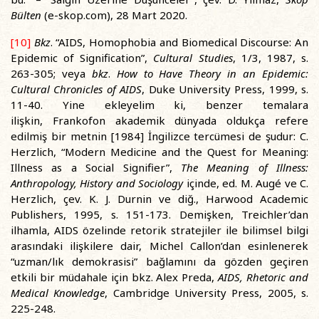
Bülten
(e-skop.com), 28 Mart 2020.
[10]
Bkz
. “AIDS, Homophobia and Biomedical Discourse: An
Epidemic of Signification”,
Cultural Studies
, 1/3, 1987, s.
263-305; veya
bkz
.
How to Have Theory in an Epidemic:
Cultural Chronicles of AIDS
, Duke University Press, 1999, s.
11-40. Yine ekleyelim ki, benzer temalara
ilişkin, Frankofon akademik dünyada oldukça refere
edilmiş bir metnin [1984] İngilizce tercümesi de şudur: C.
Herzlich, “Modern Medicine and the Quest for Meaning:
Illness as a Social Signifier”,
The Meaning of Illness:
Anthropology, History and Sociology
içinde, ed. M. Augé ve C.
Herzlich, çev. K. J. Durnin ve diğ., Harwood Academic
Publishers, 1995, s. 151-173. Demişken, Treichler’dan
ilhamla, AIDS özelinde retorik stratejiler ile bilimsel bilgi
arasındaki ilişkilere dair, Michel Callon’dan esinlenerek
“uzman/lık demokrasisi” bağlamını da gözden geçiren
etkili bir müdahale için bkz. Alex Preda,
AIDS, Rhetoric and
Medical Knowledge
, Cambridge University Press, 2005, s.
225-248.