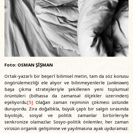
Foto: OSMAN ŞİŞMAN
Ortak-yazarlı bir beşerî bilimsel metin, tam da söz konusu
öngörülemezliği ele alıyor ve bilinmeyenlerle (
unknown
)
başa çıkma stratejileriyle şekillenen yeni toplumsal
örüntüleri (bilhassa da zamansal ölçekler üzerinden)
eşeliyordu.
[5]
Olağan zaman rejiminin çökmesi üstünde
duruyordu. Zira doğallıkla, büyük çaplı bir salgın sırasında
biyolojik, sosyal ve politik zamanlar birbirleriyle
senkronize olamazlar. Sosyo-politik önlemler, her zaman
virüsün organik gelişimine ve yayılmasına ayak uyduramaz.