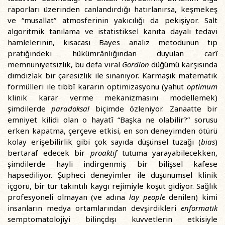
raporları üzerinden canlandırdığı hatırlanırsa, keşmekeş
ve “musallat” atmosferinin yakıcılığı da pekişiyor. Salt
algoritmik tanılama ve istatistiksel kanıta dayalı tedavi
hamlelerinin, kısacası Bayes analiz metodunun tıp
pratiğindeki hükümrânlığından duyulan carî
memnuniyetsizlik, bu defa viral
Gordion
düğümü karşısında
dımdızlak bir çaresizlik ile sınanıyor. Karmaşık matematik
formülleri ile tıbbî kararın optimizasyonu (yahut
optimum
klinik karar verme mekanizmasını modellemek)
şimdilerde
paradoksal
biçimde özleniyor. Zanaatte bir
emniyet kilidi olan o hayatî “Başka ne olabilir?” sorusu
erken kapatma, çerçeve etkisi, en son deneyimden ötürü
kolay erişebilirlik gibi çok sayıda düşünsel tuzağı (
bias
)
bertaraf edecek bir
proaktif
tutuma yarayabilecekken,
şimdilerde hayli indirgenmiş bir bilişsel kafese
hapsediliyor. Şüpheci deneyimler ile düşünümsel klinik
içgörü, bir tür takıntılı kaygı rejimiyle koşut gidiyor. Sağlık
profesyoneli olmayan (ve adına
lay people
denilen) kimi
insanların medya ortamlarından devşirdikleri
enformatik
semptomatolojiyi bilinçdışı kuvvetlerin etkisiyle