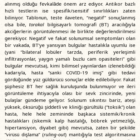
alınmış olduğu fevkalâde önem arz ediyor. Antikor bazlı
hızlı testlerin ise spesifik/sensitif sınırlılıkları zaten
biliniyor. Tablonun, teste ilaveten, “negatif” sonuçlanmış
olsa bile,
torakal
bilgisayarlı tomografi (BT) aracılığıyla
akciğerlerin görüntülenmesi ile birlikte değerlendirilmesi
gerekiyor. Negatif ve fakat solunumsal semptomları olan
bir vakada, BT’ye yansıyan bulgular hastalıkla uyumlu ise
(yani “bilateral lobüler tarzda, periferik yerleşimli
infiltrasyonlar, yaygın yamalı buzlu cam opasiteleri” gibi
bulgular mevcutsa), kimi bilimsel yayınlardan izlenebildiği
kadarıyla, hasta “sanki COVID-19 imiş” gibi tedavi
gördüğünde yüz güldürücü sonuçlar elde edilebiliyor. Fakat
şüphesiz BT her sağlık kuruluşunda bulunmuyor ve ileri
görüntüleme ihtiyacıyla olası bir sevk zincirinde, yeni
bulaşlar gündeme geliyor. Solunum sıkıntısı bariz, ateşi
yüksek, öksürüğü şiddetli ve kliniği gürültülü (“toksik”) olan
hasta, hele hele zemininde başkaca sistemik/kronik
hastalıkları (iskemik kalp hastalığı, böbrek yetmezliği,
hipertansiyon, diyabet gibi) mevcutsa, zaten bir şekilde
“virüsü dışlama” (
ruling-out
) mantığıyla test algoritmasına