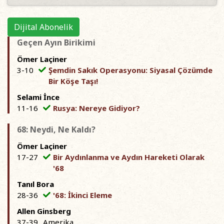
Dijital Abonelik
Geçen Ayın Birikimi
Ömer Laçiner
3-10
Şemdin Sakık Operasyonu: Siyasal Çözümde
Bir Köşe Taşı!
Selami İnce
11-16
Rusya: Nereye Gidiyor?
68: Neydi, Ne Kaldı?
Ömer Laçiner
17-27
Bir Aydınlanma ve Aydın Hareketi Olarak
'68
Tanıl Bora
28-36
'68: İkinci Eleme
Allen Ginsberg
37-39
Amerika