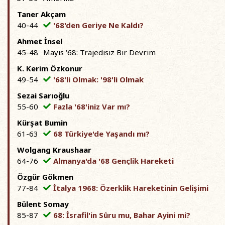
Taner Akçam
40-44
'68'den Geriye Ne Kaldı?
Ahmet İnsel
45-48
Mayıs '68: Trajedisiz Bir Devrim
K. Kerim Özkonur
49-54
'68'li Olmak: '98'li Olmak
Sezai Sarıoğlu
55-60
Fazla '68'iniz Var mı?
Kürşat Bumin
61-63
68 Türkiye'de Yaşandı mı?
Wolgang Kraushaar
64-76
Almanya'da '68 Gençlik Hareketi
Özgür Gökmen
77-84
İtalya 1968: Özerklik Hareketinin Gelişimi
Bülent Somay
85-87
68: İsrafil'in Sûru mu, Bahar Ayini mi?