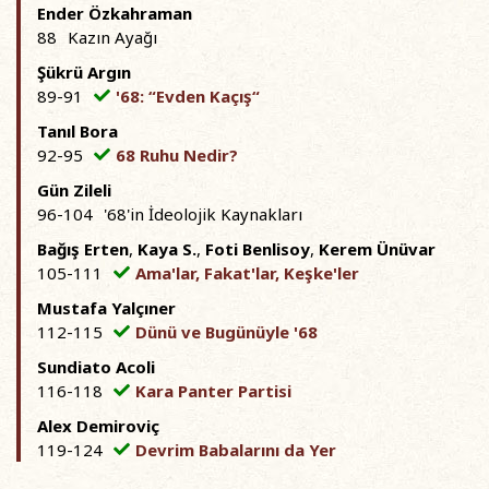
Ender Özkahraman
88
Kazın Ayağı
Şükrü Argın
89-91
'68: “Evden Kaçış“
Tanıl Bora
92-95
68 Ruhu Nedir?
Gün Zileli
96-104
'68'in İdeolojik Kaynakları
Bağış Erten
,
Kaya S.
,
Foti Benlisoy
,
Kerem Ünüvar
105-111
Ama'lar, Fakat'lar, Keşke'ler
Mustafa Yalçıner
112-115
Dünü ve Bugünüyle '68
Sundiato Acoli
116-118
Kara Panter Partisi
Alex Demiroviç
119-124
Devrim Babalarını da Yer