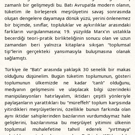
zamanlı bir gelişmeydi bu. Batı Avrupa’da modern olanın,
tüketim ile birleşerek meşrûiyetini savaş sonrasında
oluşan dengelere dayamaya dönük yüzü, yerini önlenemez
bir biçimde, sınıflar, topluluklar ve aykırılıklar arasındaki
farkların vurgulanmasına; 19. yüzyılda Marx’ın ustalıkla
becerdiği teori-pratik birlikteliğinin sonucu olan ve uzun
zamandan beri yalnızca kitaplara sıkışan “toplumsal
tip”lerin gerçekteki yansımasıyla buluşmasına olanak
sağlamıştı.
Türkiye ile “Batı” arasında yaklaşık 30 senelik bir makas
olduğunu düşünelim. Bugün tüketim toplumunun, gösteri
toplumunun ülkemizde ne kadar “canlı” olduğunu,
medyanın gelişmesini ve ulaşılacak bilgi üzerindeki
manipülasyonları hatırlayalım, iktidarı çeşitli yönleriyle
paylaşanların yarattıkları bu “müreffeh” toplum karşısında
yitirdikleri meşrûiyetlerini, özellikle bunun farkında olan
aynı iktidar sahiplerinden bazılarının vurdumduymaz hale
gelişlerini, bazılarınınsa bu meşrûiyet yitimini ülkenin
toplumsal muhalefetine tahvil ederek “yırtmaya”