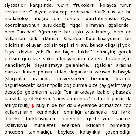
siyasetler karşısında, ’68’in “frukoları”, kolayca “urun
teröristlere” diyen robocop ordusuna dönüşmüş ve bu
müdaheleyi meşru bir temele oturtabilmişti. Oysa
koordinasyonun sürüklediği “işgal olmayan işgallerde”,
hem “sıradan” öğrenciyle bir ilişki yakalanmış, hem de
kullanılan dille (Mimar Sinan’da Koordinasyonun bir
bildirisini okuyan polisin tepkisi “Hani, bunda oligarşi yok,
faşist devlet yok...Bu ne biçim bildiri?” olmuştu) gerek
polisin gerekse solcu olmayanların ezberi bozulmuştu.
Kendileriyle dayanışmaya gelenlerle, işgalciler arasına
barikat kuran polisin atılan sloganlarla karışan kafasıyla
(sloganlar arasında “üniversiteler bizimdir, bizimle
özgürleşecek” kadar “polis boş durma bize çay getir” veya
desteğe gelenlerin attığı “bir arkadaşa bakıp çıkacaz”a
karşılık içerdekilerin “damsız girilmez”i gibi sloganlar da
atılıyordu!)
[1]
, bugün de bir dolu eylemde acımasızca cop
kullananların kendinden eminliği arasındaki bu fark,
dildeki farklılaşmanın önemini gösteriyor sanırız.
Dolayısıyla muhalefet ederken iktidarın bilmediği,
önceden tanımadığı, böylece kolaylıkla çözemediği,