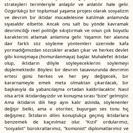
stratejileri terimleriyle anlaşılır ve anlatılır hale gelir.
Özgürlükçü bir toplumsal yaşama projesi olarak sosyalizm
ve devrim bir iktidar mücadelesine katılmak anlamında
siyasaldır elbette. Ancak onu salt bu yönde kavramak
devrimciliği reel politiğe sıkıştırmak ve onun çok boyutlu
karakterini atlamak anlamına gelir. Yaşamın her alanına
dair farklı söz söyleme yöntemleri üzerinde kafa
yormadığımızdan sözcükler aradan çıkar ve herkes devlet
gibi konuşmaya (homurdanmaya) başlar. Muhalefet iktidar
olup, iktidarın diliyle söyleyeceklerini söylemeyi
düşlemektedir. Böylesi bir devrim tasavvurunda devrimin
ertesi günü herkes ve her şey değişecek, bir
kararnameyle emek meta olmaktan çıkarılacak, bir
başkasıyla da yabancılaşma ortadan kaldırılacaktır. Nasıl
olsa artık iktidardayızdır ve konuşma sırası “bize” gelmiştir.
Ama iktidarın dili hep aynı kalır aslında, söylenenler
değişir belki, ama o otoriter, buyurgan ses tonu hiç
değişmez. İktidarın dilini konuştukça geçmiş iktidarlara
benzemek de kaçınılmaz olur. “Kızıl” ordularımız,
“sosyalist” bürokratlarımız, “komünist” diplomatlarımız ve