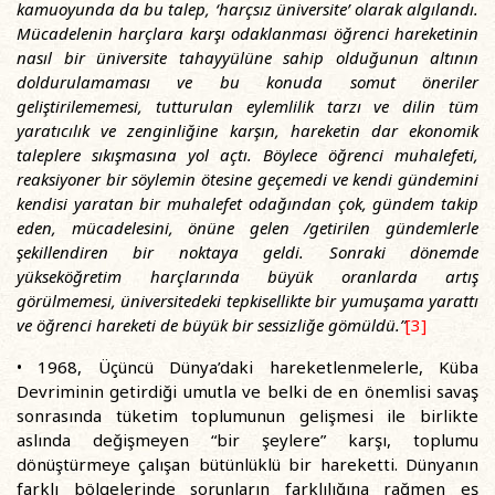
kamuoyunda da bu talep, ‘harçsız üniversite’ olarak algılandı.
Mücadelenin harçlara karşı odaklanması öğrenci hareketinin
nasıl bir üniversite tahayyülüne sahip olduğunun altının
doldurulamaması ve bu konuda somut öneriler
geliştirilememesi, tutturulan eylemlilik tarzı ve dilin tüm
yaratıcılık ve zenginliğine karşın, hareketin dar ekonomik
taleplere sıkışmasına yol açtı. Böylece öğrenci muhalefeti,
reaksiyoner bir söylemin ötesine geçemedi ve kendi gündemini
kendisi yaratan bir muhalefet odağından çok, gündem takip
eden, mücadelesini, önüne gelen /getirilen gündemlerle
şekillendiren bir noktaya geldi. Sonraki dönemde
yükseköğretim harçlarında büyük oranlarda artış
görülmemesi, üniversitedeki tepkisellikte bir yumuşama yarattı
ve öğrenci hareketi de büyük bir sessizliğe gömüldü.”
[3]
• 1968, Üçüncü Dünya’daki hareketlenmelerle, Küba
Devriminin getirdiği umutla ve belki de en önemlisi savaş
sonrasında tüketim toplumunun gelişmesi ile birlikte
aslında değişmeyen “bir şeylere” karşı, toplumu
dönüştürmeye çalışan bütünlüklü bir hareketti. Dünyanın
farklı bölgelerinde sorunların farklılığına rağmen eş