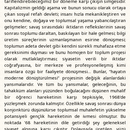
tariflendirebileceğimiz bir döneme karşı çıkışın simgesidir.
Kapitalizmin geldiği aşama ve bunun sonucu olarak ortaya
çıkan sosyal refah devleti; insanı hızla mekanikleştiren ve
onu kendine, doğaya ve toplumsal yaşama yabancılaştıran
gelişmeler; savaş sırasındaki iktidarın reflekslerinin savaş
sonrası toplumu daraltan, baskılayan bir hale gelmesi; bilgi
üretim süreçlerinin uzmanlaşmanın esirine dönüşmesi;
toplumun adeta devlet gibi kendini sürekli muhafaza etme
gereksinimi duyması ve bunu homojen bir toplum projesi
olarak mutlaklaştırması; siyasetin verili bir iktidar
coğrafyasına, bir merkeze ve profesyonelleşmiş kimi
insanlara özgü bir faaliyete dönüşmesi… Bunlar, “hayatın
moderne dönüştürülmesi” projesinin değişik alanlardaki
yansımalarıdır. Ve tüm bu yansımalar, geleceğinin, bu
tahakküm alanları yüzünden boğulacağını düşünen muhalif
bir öğrenci hareketinin karşı tepkisiyle, 1968’de
yüzleşmek zorunda kalmıştır. Özellikle savaş sonrası dünya
konjonktürü düşünülürse toplumsal muhalefetin yükselme
potansiyeli gençlik hareketinin de ivmesi olmuştur. Bu
noktada ’68 hareketinin dile getirdiği şey geleneksel
siyaset algısına karşı çıkıştır. Dolayısıyla üretilen, yüzü