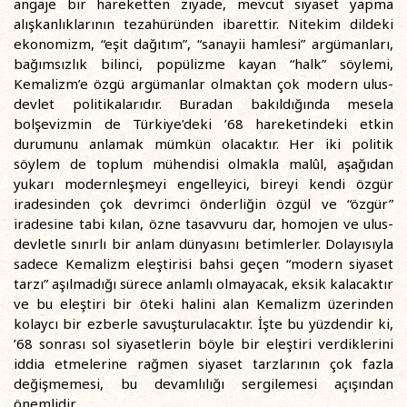
angaje bir hareketten ziyade, mevcut siyaset yapma
alışkanlıklarının tezahüründen ibarettir. Nitekim dildeki
ekonomizm, “eşit dağıtım”, “sanayii hamlesi” argümanları,
bağımsızlık bilinci, popülizme kayan “halk” söylemi,
Kemalizm’e özgü argümanlar olmaktan çok modern ulus-
devlet politikalarıdır. Buradan bakıldığında mesela
bolşevizmin de Türkiye’deki ’68 hareketindeki etkin
durumunu anlamak mümkün olacaktır. Her iki politik
söylem de toplum mühendisi olmakla malûl, aşağıdan
yukarı modernleşmeyi engelleyici, bireyi kendi özgür
iradesinden çok devrimci önderliğin özgül ve “özgür”
iradesine tabi kılan, özne tasavvuru dar, homojen ve ulus-
devletle sınırlı bir anlam dünyasını betimlerler. Dolayısıyla
sadece Kemalizm eleştirisi bahsi geçen “modern siyaset
tarzı” aşılmadığı sürece anlamlı olmayacak, eksik kalacaktır
ve bu eleştiri bir öteki halini alan Kemalizm üzerinden
kolaycı bir ezberle savuşturulacaktır. İşte bu yüzdendir ki,
’68 sonrası sol siyasetlerin böyle bir eleştiri verdiklerini
iddia etmelerine rağmen siyaset tarzlarının çok fazla
değişmemesi, bu devamlılığı sergilemesi açışından
önemlidir.