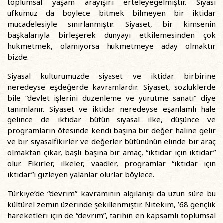
toplumsal yaşam arayışını erteleyegelmiştir. Siyasi
ufkumuz da böylece bitmek bilmeyen bir iktidar
mücadelesiyle sınırlanmıştır. Siyaset, bir kimsenin
başkalarıyla birleşerek dünyayı etkilemesinden çok
hükmetmek, olamıyorsa hükmetmeye aday olmaktır
bizde.
Siyasal kültürümüzde siyaset ve iktidar birbirine
neredeyse eşdeğerde kavramlardır. Siyaset, sözlüklerde
bile “devlet işlerini düzenleme ve yürütme sanatı” diye
tanımlanır. Siyaset ve iktidar neredeyse eşanlamlı hale
gelince de iktidar bütün siyasal ilke, düşünce ve
programların ötesinde kendi başına bir değer haline gelir
ve bir siyasalfikirler ve değerler bütününün elinde bir araç
olmaktan çıkar, başlı başına bir amaç, “iktidar için iktidar”
olur. Fikirler, ilkeler, vaadler, programlar “iktidar için
iktidar”ı gizleyen yalanlar olurlar böylece.
Türkiye’de “devrim” kavramının algılanışı da uzun süre bu
kültürel zemin üzerinde şekillenmiştir. Nitekim, ’68 gençlik
hareketleri için de “devrim”, tarihin en kapsamlı toplumsal