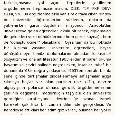
farklılaşmasına yol açar. Tepkilerle şekillenen
örgütlenmeler hepimizce malum, DİSK; TİP; FKF; DEV-
GENÇ vb... Bu örgütlenmelerin yanısıra ortaya çıkan bir şey
de üniversite öğrencilerine yüklenen, onların da
yüklenirken gurur duydukları misyondur. Anadolu’dan
üniversiteye gelen öğrenciler, okulu bitirecek, diplomaları
ile geldikleri yere döndüklerinde hem gurur kaynağı, hem
de “dönüştürücüler” olacaklardır. Oysa tam da bu noktada
bir kırılma yaşanır. Üniversite öğrencileri, hayatı
dönüştürmeye henüz diplomalarını almadan kalkışırlar!
Sosyalizm ve ona ait literatür 1965’lerden itibaren okuma
hayatımıza çeviri halinde neşrolurken, insanlar tuhaf bir
donanımla ’68’e doğru yaklaşırlar. 1965’ten sonraki bir iki
sene içinde tartışmalar şiddetlenmeye saflaşmalar açığa
çıkmaya başlar. Var olan partinin tavrı (TİP), devrim
algılayışının polarize olması, gençlik örgütlenmelerinin
şeklinin değişmesi, modernliğin taşıyıcısı olan üniversite
gençliğinin profesyonel devrimciliğe uzanan ivmeli
hareketi çok kısa bir zaman diliminde gerçekleşir. Ve
neredeyse attıkları her adım göz kararı, bulunan her yol el