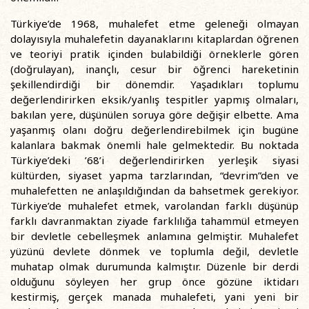
Türkiye’de 1968, muhalefet etme geleneği olmayan
dolayısıyla muhalefetin dayanaklarını kitaplardan öğrenen
ve teoriyi pratik içinden bulabildiği örneklerle gören
(doğrulayan), inançlı, cesur bir öğrenci hareketinin
şekillendirdiği bir dönemdir. Yaşadıkları toplumu
değerlendirirken eksik/yanlış tespitler yapmış olmaları,
bakılan yere, düşünülen soruya göre değişir elbette. Ama
yaşanmış olanı doğru değerlendirebilmek için bugüne
kalanlara bakmak önemli hale gelmektedir. Bu noktada
Türkiye’deki ’68’i değerlendirirken yerleşik siyasi
kültürden, siyaset yapma tarzlarından, “devrim”den ve
muhalefetten ne anlaşıldığından da bahsetmek gerekiyor.
Türkiye’de muhalefet etmek, varolandan farklı düşünüp
farklı davranmaktan ziyade farklılığa tahammül etmeyen
bir devletle cebelleşmek anlamına gelmiştir. Muhalefet
yüzünü devlete dönmek ve toplumla değil, devletle
muhatap olmak durumunda kalmıştır. Düzenle bir derdi
olduğunu söyleyen her grup önce gözüne iktidarı
kestirmiş, gerçek manada muhalefeti, yani yeni bir