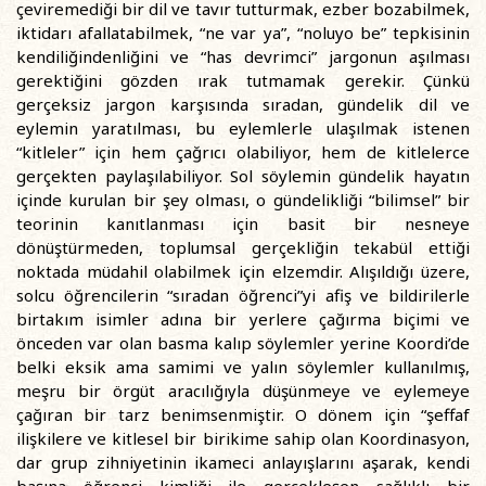
çeviremediği bir dil ve tavır tutturmak, ezber bozabilmek,
iktidarı afallatabilmek, “ne var ya”, “noluyo be” tepkisinin
kendiliğindenliğini ve “has devrimci” jargonun aşılması
gerektiğini gözden ırak tutmamak gerekir. Çünkü
gerçeksiz jargon karşısında sıradan, gündelik dil ve
eylemin yaratılması, bu eylemlerle ulaşılmak istenen
“kitleler” için hem çağrıcı olabiliyor, hem de kitlelerce
gerçekten paylaşılabiliyor. Sol söylemin gündelik hayatın
içinde kurulan bir şey olması, o gündelikliği “bilimsel” bir
teorinin kanıtlanması için basit bir nesneye
dönüştürmeden, toplumsal gerçekliğin tekabül ettiği
noktada müdahil olabilmek için elzemdir. Alışıldığı üzere,
solcu öğrencilerin “sıradan öğrenci”yi afiş ve bildirilerle
birtakım isimler adına bir yerlere çağırma biçimi ve
önceden var olan basma kalıp söylemler yerine Koordi’de
belki eksik ama samimi ve yalın söylemler kullanılmış,
meşru bir örgüt aracılığıyla düşünmeye ve eylemeye
çağıran bir tarz benimsenmiştir. O dönem için “şeffaf
ilişkilere ve kitlesel bir birikime sahip olan Koordinasyon,
dar grup zihniyetinin ikameci anlayışlarını aşarak, kendi