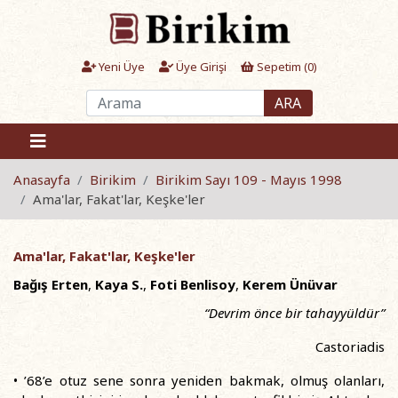
Yeni Üye
Üye Girişi
Sepetim (
0
)
ARA
Anasayfa
Birikim
Birikim Sayı 109 - Mayıs 1998
Ama'lar, Fakat'lar, Keşke'ler
Ama'lar, Fakat'lar, Keşke'ler
Bağış Erten
,
Kaya S.
,
Foti Benlisoy
,
Kerem Ünüvar
“Devrim önce bir tahayyüldür”
Castoriadis
• ’68’e otuz sene sonra yeniden bakmak, olmuş olanları,