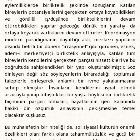
eylemliliklerde birliktelik şeklinde sonuçlanır. Katılan
bireylerin potansiyellerini gerçekten ortaya koyabildikleri
ve gönüllü iş/düşünce birlikteliklerini devam
ettirebildikleri yapılar geleceğe dönük bir yaratıyı da
ortaya koyarak varlıklarını devam ettirirler. Koordinasyon
modern paradigmanın dayattığı akli, merkezi yapıların
dışında belirli bir dönem “irrasyonel” gibi görünen, esnek,
adem-i merkeziyetçi birliktelik anlayışıyla, katılan tüm
bireylerin kendilerini gerçekten parçası hissettikleri ve bu
doğrultuda sahiplendikleri bir yapı oluşturabilmiştir. Söz
dinleyen değil söz söyleyenlerin biraradalığı, toplumsal
taleplerle birleşerek anlamlı bir ivme yakalanmasına
sebep olmuştur. İnsanların kendilerini ispat etmek
arzusuyla yanıp tutuştukları bir yaşta böylesi bir birliktelik
biçiminin parçası olmaları, hayatlarının geri kalanında
hakiki bir özgürlük anlayışının pekişmesine temel
olacaktır kuşkusuz.
Bu muhalefetin bir niteliği de, sol siyasal kültürün önemli
özellikleri olan; farklı olana tahammülsüzlük ve gücü bir