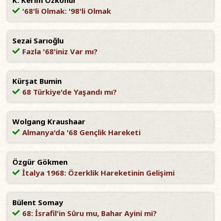
K. Kerim Özkonur
'68'li Olmak: '98'li Olmak
Sezai Sarıoğlu
Fazla '68'iniz Var mı?
Kürşat Bumin
68 Türkiye'de Yaşandı mı?
Wolgang Kraushaar
Almanya'da '68 Gençlik Hareketi
Özgür Gökmen
İtalya 1968: Özerklik Hareketinin Gelişimi
Bülent Somay
68: İsrafil'in Sûru mu, Bahar Ayini mi?