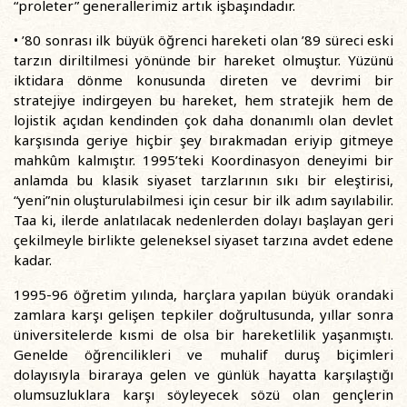
“proleter” generallerimiz artık işbaşındadır.
• ’80 sonrası ilk büyük öğrenci hareketi olan ’89 süreci eski
tarzın diriltilmesi yönünde bir hareket olmuştur. Yüzünü
iktidara dönme konusunda direten ve devrimi bir
stratejiye indirgeyen bu hareket, hem stratejik hem de
lojistik açıdan kendinden çok daha donanımlı olan devlet
karşısında geriye hiçbir şey bırakmadan eriyip gitmeye
mahkûm kalmıştır. 1995’teki Koordinasyon deneyimi bir
anlamda bu klasik siyaset tarzlarının sıkı bir eleştirisi,
“yeni”nin oluşturulabilmesi için cesur bir ilk adım sayılabilir.
Taa ki, ilerde anlatılacak nedenlerden dolayı başlayan geri
çekilmeyle birlikte geleneksel siyaset tarzına avdet edene
kadar.
1995-96 öğretim yılında, harçlara yapılan büyük orandaki
zamlara karşı gelişen tepkiler doğrultusunda, yıllar sonra
üniversitelerde kısmi de olsa bir hareketlilik yaşanmıştı.
Genelde öğrencilikleri ve muhalif duruş biçimleri
dolayısıyla biraraya gelen ve günlük hayatta karşılaştığı
olumsuzluklara karşı söyleyecek sözü olan gençlerin