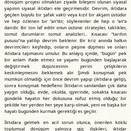
dönüşüm projesi olmaktan ziyade bileşeni olunan siyasal
yapının siyasal iktidarı ele geçirmesidir. Devrim, iktidara
geçilen büyülü bir şafak vakti veya kızıl bir akşam üstüdür
ve hep özlenen bir “an”dır; söylenenler de hep o “an”a
dairdir. Bir ton laf edilir onun üstüne: stratejiler, taktikler,
somut durumların somut analizleri... Kısacası “tarihin
pususu”na yatılıp devrim beklenir. Bir kriz anında halkın
devrimcileri keşfedip, onların peşine düşmesi ve onları
iktidara taşımasını umulur. Bu anlayış içinde, “bugün” pek
bir anlam ifade etmez ve yaşamı bugünden başlayarak
değiştirmek düşüncesinin yerini çelişkilerin
keskinleşmesini beklemek alır. Şimdi konuşmak pek
mümkün olmadığı için önce devrim yapıp (iktidara gelip),
sonra konuşmak hedeflenir. İktidarın sanılandan çok daha
yaygın olduğu, evde, okulda, işyerinde, sokakta kısacası
gündelik hayatın her dokusuna nüfuz etmiş olduğu; bir
şekilde her yerden her şeye karşı olmak, yeni ve başka bir
hayatı bugünden kurmak gerektiği es geçilir.
İktidara gelmek en acil sorun olunca, önerilen köklü
toplumsal dönüşüm yalnızca güç ilişkileri, iktidar