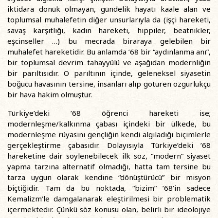
iktidara dönük olmayan, gündelik hayatı kaale alan ve
toplumsal muhalefetin diğer unsurlarıyla da (işçi hareketi,
savaş karşıtlığı, kadın hareketi, hippiler, beatnikler,
eşcinseller …) bu mecrada biraraya gelebilen bir
muhalefet hareketidir. Bu anlamda ’68 bir “aydınlanma anı”,
bir toplumsal devrim tahayyülü ve aşağıdan modernliğin
bir parıltısıdır. O parıltının içinde, geleneksel siyasetin
boğucu havasının tersine, insanları alıp götüren özgürlükçü
bir hava hakim olmuştur.
Türkiye’deki ’68 öğrenci hareketi ise;
modernleşme/kalkınma çabası içindeki bir ülkede, bu
modernleşme rüyasını gençliğin kendi algıladığı biçimlerle
gerçekleştirme çabasıdır. Dolayısıyla Türkiye’deki ’68
hareketine dair söylenebilecek ilk söz, “modern” siyaset
yapma tarzına alternatif olmadığı, hatta tam tersine bu
tarza uygun olarak kendine “dönüştürücü” bir misyon
biçtiğidir. Tam da bu noktada, “bizim” ’68’in sadece
Kemalizm’le damgalanarak eleştirilmesi bir problematik
içermektedir. Çünkü söz konusu olan, belirli bir ideolojiye