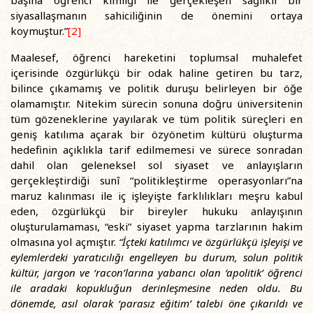
başına öğrenci kimliği ile gerçekleşen sağlıklı bir
siyasallaşmanın sahiciliğinin de önemini ortaya
koymuştur.”
[2]
Maalesef, öğrenci hareketini toplumsal muhalefet
içerisinde özgürlükçü bir odak haline getiren bu tarz,
bilince çıkamamış ve politik duruşu belirleyen bir öğe
olamamıştır. Nitekim sürecin sonuna doğru üniversitenin
tüm gözeneklerine yayılarak ve tüm politik süreçleri en
geniş katılıma açarak bir özyönetim kültürü oluşturma
hedefinin açıklıkla tarif edilmemesi ve sürece sonradan
dahil olan geleneksel sol siyaset ve anlayışların
gerçekleştirdiği sunî “politikleştirme operasyonları”na
maruz kalınması ile iç işleyişte farklılıkları meşru kabul
eden, özgürlükçü bir bireyler hukuku anlayışının
oluşturulamaması, “eski” siyaset yapma tarzlarının hakim
olmasına yol açmıştır.
“İçteki katılımcı ve özgürlükçü işleyişi ve
eylemlerdeki yaratıcılığı engelleyen bu durum, solun politik
kültür, jargon ve ‘racon’larına yabancı olan ‘apolitik’ öğrenci
ile aradaki kopukluğun derinleşmesine neden oldu. Bu
dönemde, asıl olarak ‘parasız eğitim’ talebi öne çıkarıldı ve