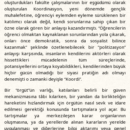
oluşturdukları fakülte çalışmalarının bir eşgüdümü olarak
oluşturulan Koordinasyon, yeni dönemde gençlik
muhalefetine, öğrenciyi eylemden eyleme sürüklenen bir
katılımcı olarak değil, kendi sorunlarına sahip çıkan bir
özne olarak gören bir anlayışı kazandırmıştı. “Öğrencilerin
öğrenci olmaktan kaynaklanan sorunlarından yola çıkarak,
onları önce demokratik, sonra da sosyalist bilince
kazanmak” şeklinde özetlenebilecek bir “politizasyon”
anlayışı karşısında, insanların kendilerini aktörleri olarak
hissettikleri mücadelenin tüm süreçlerinde,
potansiyellerini ortaya koyabildikleri, kendilerinden büyük
hiçbir gücün olmadığı bir siyasi pratiğin adı olmayı
denemişti o zamanki deyişle “Koordi”.
Bir “örgüt”ün varlığı, katılanları belirli bir güven
mekanizmasına tâbi kılarken, bir yandan da birlikteliğin
hareketini hızlandırmak için örgütün nasıl sevk ve idare
edilmesi gerektiği konusunda tartışmalara yol açar. Bu
tartışmalar ya merkezileşen karar organlarının
oluşmasına, ya da yerellerde alınan kararların yerelde
uygulanması ve diğerlerine bilgi aktarımı veya genel