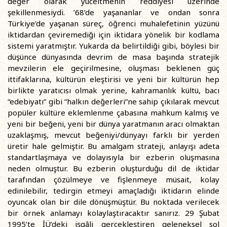
değer olarak yüceltmenin reddiyesi üzerinde
şekillenmesiydi. ’68’de yaşananlar ve ondan sonra
Türkiye’de yaşanan süreç, öğrenci muhalefetinin yüzünü
iktidardan çeviremediği için iktidara yönelik bir kodlama
sistemi yaratmıştır. Yukarda da belirtildiği gibi, böylesi bir
düşünce dünyasında devrim de masa başında stratejik
mevzilerin ele geçirilmesine, oluşması beklenen güç
ittifaklarına, kültürün eleştirisi ve yeni bir kültürün hep
birlikte yaratıcısı olmak yerine, kahramanlık kültü, bacı
“edebiyatı” gibi “halkın değerleri”ne sahip çıkılarak mevcut
popüler kültüre eklemlenme çabasına mahkum kalmış ve
yeni bir beğeni, yeni bir dünya yaratmanın aracı olmaktan
uzaklaşmış, mevcut beğeniyi/dünyayı farklı bir yerden
üretir hale gelmiştir. Bu amalgam strateji, anlayışı adeta
standartlaşmaya ve dolayısıyla bir ezberin oluşmasına
neden olmuştur. Bu ezberin oluşturduğu dil de iktidar
tarafından çözülmeye ve fişlenmeye müsait, kolay
edinilebilir, tedirgin etmeyi amaçladığı iktidarın elinde
oyuncak olan bir dile dönüşmüştür. Bu noktada verilecek
bir örnek anlamayı kolaylaştıracaktır sanırız. 29 Şubat
1995’te İÜ’deki işgâli gerçekleştiren geleneksel sol