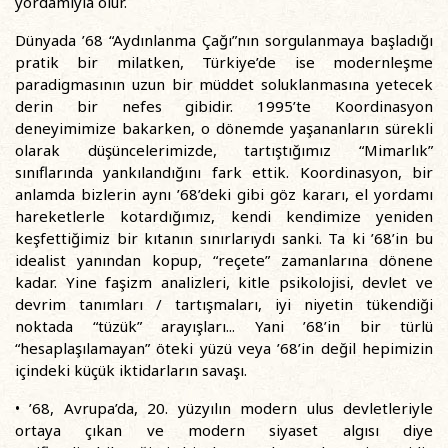
yordamıyla olur.
Dünyada ’68 “Aydınlanma Çağı”nın sorgulanmaya başladığı
pratik bir milatken, Türkiye’de ise modernleşme
paradigmasının uzun bir müddet soluklanmasına yetecek
derin bir nefes gibidir. 1995’te Koordinasyon
deneyimimize bakarken, o dönemde yaşananların sürekli
olarak düşüncelerimizde, tartıştığımız “Mimarlık”
sınıflarında yankılandığını fark ettik. Koordinasyon, bir
anlamda bizlerin aynı ’68’deki gibi göz kararı, el yordamı
hareketlerle kotardığımız, kendi kendimize yeniden
keşfettiğimiz bir kıtanın sınırlarıydı sanki. Ta ki ’68’in bu
idealist yanından kopup, “reçete” zamanlarına dönene
kadar. Yine faşizm analizleri, kitle psikolojisi, devlet ve
devrim tanımları / tartışmaları, iyi niyetin tükendiği
noktada “tüzük” arayışları... Yani ’68’in bir türlü
“hesaplaşılamayan” öteki yüzü veya ’68’in değil hepimizin
içindeki küçük iktidarların savaşı.
• ’68, Avrupa’da, 20. yüzyılın modern ulus devletleriyle
ortaya çıkan ve modern siyaset algısı diye