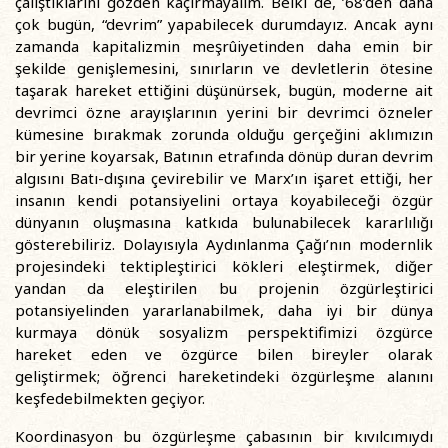
çalıştıklarını gözden kaçırmayalım. Belki de, ’68’den daha
çok bugün, “devrim” yapabilecek durumdayız. Ancak aynı
zamanda kapitalizmin meşrûiyetinden daha emin bir
şekilde genişlemesini, sınırların ve devletlerin ötesine
taşarak hareket ettiğini düşünürsek, bugün, moderne ait
devrimci özne arayışlarının yerini bir devrimci özneler
kümesine bırakmak zorunda olduğu gerçeğini aklımızın
bir yerine koyarsak, Batının etrafında dönüp duran devrim
algısını Batı-dışına çevirebilir ve Marx’ın işaret ettiği, her
insanın kendi potansiyelini ortaya koyabileceği özgür
dünyanın oluşmasına katkıda bulunabilecek kararlılığı
gösterebiliriz. Dolayısıyla Aydınlanma Çağı’nın modernlik
projesindeki tektipleştirici kökleri eleştirmek, diğer
yandan da eleştirilen bu projenin özgürleştirici
potansiyelinden yararlanabilmek, daha iyi bir dünya
kurmaya dönük sosyalizm perspektifimizi özgürce
hareket eden ve özgürce bilen bireyler olarak
geliştirmek; öğrenci hareketindeki özgürleşme alanını
keşfedebilmekten geçiyor.
Koordinasyon bu özgürleşme çabasının bir kıvılcımıydı