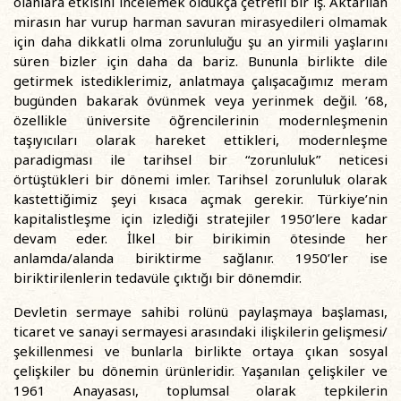
olanlara etkisini incelemek oldukça çetrefil bir iş. Aktarılan
mirasın har vurup harman savuran mirasyedileri olmamak
için daha dikkatli olma zorunluluğu şu an yirmili yaşlarını
süren bizler için daha da bariz. Bununla birlikte dile
getirmek istediklerimiz, anlatmaya çalışacağımız meram
bugünden bakarak övünmek veya yerinmek değil. ’68,
özellikle üniversite öğrencilerinin modernleşmenin
taşıyıcıları olarak hareket ettikleri, modernleşme
paradigması ile tarihsel bir “zorunluluk” neticesi
örtüştükleri bir dönemi imler. Tarihsel zorunluluk olarak
kastettiğimiz şeyi kısaca açmak gerekir. Türkiye’nin
kapitalistleşme için izlediği stratejiler 1950’lere kadar
devam eder. İlkel bir birikimin ötesinde her
anlamda/alanda biriktirme sağlanır. 1950’ler ise
biriktirilenlerin tedavüle çıktığı bir dönemdir.
Devletin sermaye sahibi rolünü paylaşmaya başlaması,
ticaret ve sanayi sermayesi arasındaki ilişkilerin gelişmesi/
şekillenmesi ve bunlarla birlikte ortaya çıkan sosyal
çelişkiler bu dönemin ürünleridir. Yaşanılan çelişkiler ve
1961 Anayasası, toplumsal olarak tepkilerin