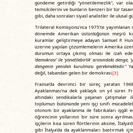
gündeme getirdiği “yönetilemezlik”, var o
temsilcilerini ve bunların benzeri bir tür tasav
gibi, daha sonraları siyasî analistler ile ulusal 
Trilateral Komisyonu’nca 1975’te yayımlanan
dönemde Amerikan üstünlüğünün meşrû kılı
kuramlar geliştirmeye adayan Samuel P. Hunt
üzerine yapılan çözümlemelerin Amerika üzerin
durumun ortaya çıkmış olması ile izah ed
‘demokrasi’ ile ‘yönetilebirlik’ arasındaki denge, 
dengenin yeniden kurulması gerekmektedir.”
Ya
değil, tabandan gelen bir demokrasi.
[3]
Fransa’da devrimci bir süreç yaratan 1968
Ayaklanması’na dek yaklaşık on yıl sürer. F
altındaki sendikalarla yaşanan çatışmalar
toplumun bütününde yeni işçi sınıfı mücadelel
otonom bir ayaklanma ile fabrikaları işgâl e
öğrencinin yollarının bir süre sonra ayrılma
işçilerin kısa süren flörtlerinin aksine, İtalya
gibi İtalya’da da ayaklanmaları bastırmak içi