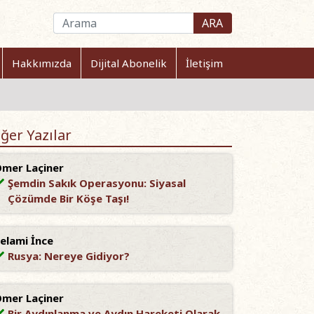
ARA
Hakkımızda
Dijital Abonelik
İletişim
ğer Yazılar
mer Laçiner
Şemdin Sakık Operasyonu: Siyasal
Çözümde Bir Köşe Taşı!
elami İnce
Rusya: Nereye Gidiyor?
mer Laçiner
Bir Aydınlanma ve Aydın Hareketi Olarak