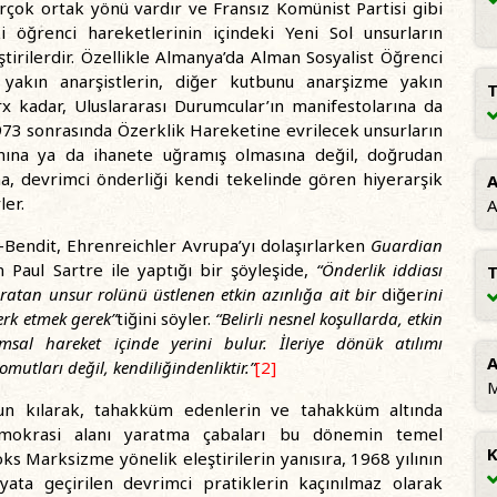
irçok ortak yönü vardır ve Fransız Komünist Partisi gibi
ki öğrenci hareketlerinin içindeki Yeni Sol unsurların
tirilerdir. Özellikle Almanya’da Alman Sosyalist Öğrenci
 yakın anarşistlerin, diğer kutbunu anarşizme yakın
T
x kadar, Uluslararası Durumcular’ın manifestolarına da
1973 sonrasında Özerklik Hareketine evrilecek unsurların
nımına ya da ihanete uğramış olmasına değil, doğrudan
una, devrimci önderliği kendi tekelinde gören hiyerarşik
A
ler.
A
Bendit, Ehrenreichler Avrupa’yı dolaşırlarken
Guardian
Paul Sartre ile yaptığı bir şöyleşide,
“Önderlik iddiası
T
ratan unsur rolünü üstlenen etkin azınlığa ait bir
diğer
ini
erk etmek gerek”
tiğini söyler.
“Belirli nesnel koşullarda, etkin
lumsal hareket içinde yerini bulur. İleriye dönük atılımı
A
utları değil, kendiliğindenliktir.”
[2]
M
sun kılarak, tahakküm edenlerin ve tahakküm altında
emokrasi alanı yaratma çabaları bu dönemin temel
K
oks Marksizme yönelik eleştirilerin yanısıra, 1968 yılının
ata geçirilen devrimci pratiklerin kaçınılmaz olarak