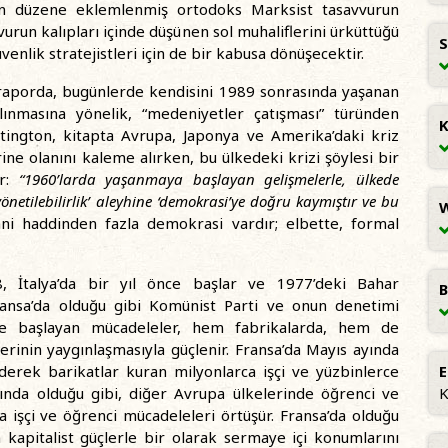
lan düzene eklemlenmiş ortodoks Marksist tasavvurun
vurun kalıpları içinde düşünen sol muhaliflerini ürküttüğü
S
güvenlik stratejistleri için de bir kabusa dönüşecektir.
 raporda, bugünlerde kendisini 1989 sonrasında yaşanan
nmasına yönelik, “medeniyetler çatışması” türünden
K
ington, kitapta Avrupa, Japonya ve Amerika’daki kriz
e olanını kaleme alırken, bu ülkedeki krizi şöylesi bir
er:
“1960’larda yaşanmaya başlayan gelişmelerle, ülkede
‘yönetilebilirlik’ aleyhine ‘demokrasi’ye doğru kaymıştır ve bu
W
ni haddinden fazla demokrasi vardır; elbette, formal
, İtalya’da bir yıl önce başlar ve 1977’deki Bahar
B
ransa’da olduğu gibi Komünist Parti ve onun denetimi
 ile başlayan mücadeleler, hem fabrikalarda, hem de
erinin yaygınlaşmasıyla güçlenir. Fransa’da Mayıs ayında
derek barikatlar kuran milyonlarca işçi ve yüzbinlerce
E
sında olduğu gibi, diğer Avrupa ülkelerinde öğrenci ve
K
’da işçi ve öğrenci mücadeleleri örtüşür. Fransa’da olduğu
n kapitalist güçlerle bir olarak sermaye içi konumlarını