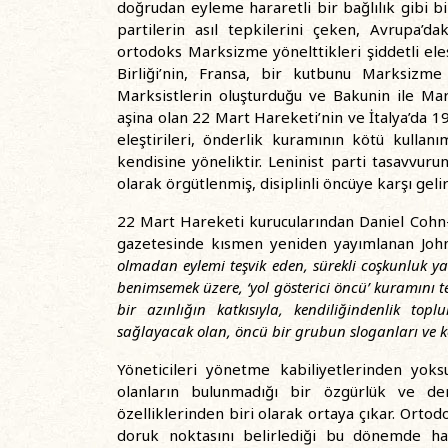
doğrudan eyleme hararetli bir bağlılık gibi b
partilerin asıl tepkilerini çeken, Avrupa’da
ortodoks Marksizme yönelttikleri şiddetli eleş
Birliği’nin, Fransa, bir kutbunu Marksizme
Marksistlerin oluşturduğu ve Bakunin ile Mar
aşina olan 22 Mart Hareketi’nin ve İtalya’da 
eleştirileri, önderlik kuramının kötü kulla
kendisine yöneliktir. Leninist parti tasavvur
olarak örgütlenmiş, disiplinli öncüye karşı gelir
22 Mart Hareketi kurucularından Daniel Cohn-
gazetesinde kısmen yeniden yayımlanan John 
olmadan eylemi teşvik eden, sürekli coşkunluk ya
benimsemek üzere, ‘yol gösterici öncü’ kuramını t
bir azınlığın katkısıyla, kendiliğindenlik top
sağlayacak olan, öncü bir grubun sloganları ve kom
Yöneticileri yönetme kabiliyetlerinden yok
olanların bulunmadığı bir özgürlük ve d
özelliklerinden biri olarak ortaya çıkar. Ortod
doruk noktasını belirlediği bu dönemde hay