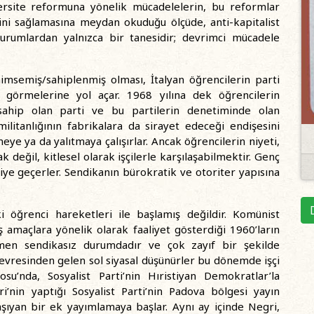
niversite reformuna yönelik mücadelelerin, bu reformlar
mini sağlamasına meydan okuduğu ölçüde, anti-kapitalist
kurumlardan yalnızca bir tanesidir; devrimci mücadele
nimsemiş/sahiplenmiş olması, İtalyan öğrencilerin parti
st görmelerine yol açar. 1968 yılına dek öğrencilerin
ine sahip olan parti ve bu partilerin denetiminde olan
militanlığının fabrikalara da sirayet edeceği endişesini
eye ya da yalıtmaya çalışırlar. Ancak öğrencilerin niyeti,
ak değil, kitlesel olarak işçilerle karşılaşabilmektir. Genç
lişkiye geçerler. Sendikanın bürokratik ve otoriter yapısına
aki öğrenci hareketleri ile başlamış değildir. Komünist
ış amaçlara yönelik olarak faaliyet gösterdiği 1960’ların
amen sendikasız durumdadır ve çok zayıf bir şekilde
çevresinden gelen sol siyasal düşünürler bu dönemde işçi
osu’nda, Sosyalist Parti’nin Hıristiyan Demokratlar’la
i’nin yaptığı Sosyalist Parti’nin Padova bölgesi yayın
taşıyan bir ek yayımlamaya başlar. Aynı ay içinde Negri,