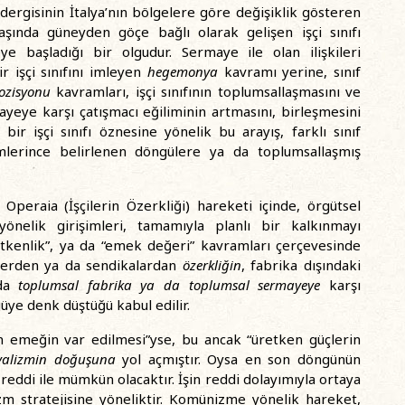
dergisinin İtalya’nın bölgelere göre değişiklik gösteren
başında güneyden göçe bağlı olarak gelişen işçi sınıfı
 başladığı bir olgudur. Sermaye ile olan ilişkileri
r işçi sınıfını imleyen
hegemonya
kavramı yerine, sınıf
ozisyonu
kavramları, işçi sınıfının toplumsallaşmasını ve
eye karşı çatışmacı eğiliminin artmasını, birleşmesini
bir işçi sınıfı öznesine yönelik bu arayış, farklı sınıf
mlerince belirlenen döngülere ya da toplumsallaşmış
Operaia (İşçilerin Özerkliği) hareketi içinde, örgütsel
yönelik girişimleri, tamamıyla planlı bir kalkınmayı
retkenlik”, ya da “emek değeri” kavramları çerçevesinde
ilerden ya da sendikalardan
özerkliğin
, fabrika dışındaki
 da
toplumsal fabrika ya da toplumsal sermayeye
karşı
ye denk düştüğü kabul edilir.
n emeğin var edilmesi”yse, bu ancak “üretken güçlerin
syalizmin doğuşuna
yol açmıştır. Oysa en son döngünün
 reddi ile mümkün olacaktır. İşin reddi dolayımıyla ortaya
m stratejisine yöneliktir. Komünizme yönelik hareket,