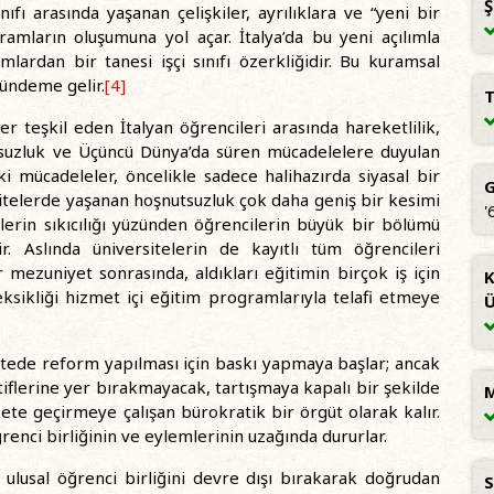
Ş
ınıfı arasında yaşanan çelişkiler, ayrılıklara ve “yeni bir
ramların oluşumuna yol açar. İtalya’da bu yeni açılımla
lardan bir tanesi işçi sınıfı özerkliğidir. Bu kuramsal
ündeme gelir.
[4]
T
r teşkil eden İtalyan öğrencileri arasında hareketlilik,
tsuzluk ve Üçüncü Dünya’da süren mücadelelere duyulan
i mücadeleler, öncelikle sadece halihazırda siyasal bir
G
sitelerde yaşanan hoşnutsuzluk çok daha geniş bir kesimi
'
slerin sıkıcılığı yüzünden öğrencilerin büyük bir bölümü
 Aslında üniversitelerin de kayıtlı tüm öğrencileri
 mezuniyet sonrasında, aldıkları eğitimin birçok iş için
K
ksikliği hizmet içi eğitim programlarıyla telafi etmeye
Ü
sitede reform yapılması için baskı yapmaya başlar; ancak
tiflerine yer bırakmayacak, tartışmaya kapalı bir şekilde
M
ete geçirmeye çalışan bürokratik bir örgüt olarak kalır.
enci birliğinin ve eylemlerinin uzağında dururlar.
 ulusal öğrenci birliğini devre dışı bırakarak doğrudan
S