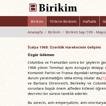
Birikim
70'lerin Birikimi
Haftalık
G
Anasayfa
Birikim
Birikim Sayı 109 - Mayı
İtalya 1968: Özerklik Hareketinin Gelişimi
Özgür Gökmen
Columbia ve Fransa’dan sonra bir şeylerin gerç
1968 yılının Temmuz ayını Avrupa’yı dolaşıp 
Komünist Partisi ve Fransa dışındaki sempatiz
durum yaratmadığını iddia etmiş olsalar da,
[1]
ve Barbara Ehrenreich, Berkeley ve Columbia’
sorunlara büyük önem atfeden kitlesel öğrenc
devrimci bir sürece tanıklık ederler.
Bu sürecin, anti-emperyalizm, anti-otoritarya