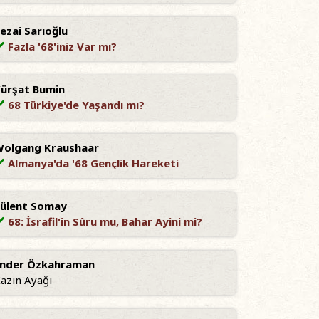
ezai Sarıoğlu
Fazla '68'iniz Var mı?
ürşat Bumin
68 Türkiye'de Yaşandı mı?
olgang Kraushaar
Almanya'da '68 Gençlik Hareketi
ülent Somay
68: İsrafil'in Sûru mu, Bahar Ayini mi?
nder Özkahraman
azın Ayağı