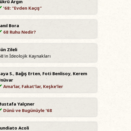
ükrü Argın
'68: “Evden Kaçış“
anıl Bora
68 Ruhu Nedir?
ün Zileli
68'in İdeolojik Kaynakları
aya S.
,
Bağış Erten
,
Foti Benlisoy
,
Kerem
nüvar
Ama'lar, Fakat'lar, Keşke'ler
ustafa Yalçıner
Dünü ve Bugünüyle '68
undiato Acoli