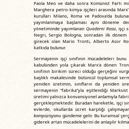
Paola Meo ve daha sonra Komünist Parti mill
Marghera petro-kimya işçileri arasında Marx
kurulları Milano, Roma ve Padova’da bulun
yayımlanmaya başlaması aynı döneme den
yönetiminde yayımlanan
Quaderni Rossi
, işçi
Negri, Sergio Bologna, sonradan ilk dönem 
girecek olan Mario Tronti, Alberto Asor Ros
katkıda bulunur.
Sermayenin işçi sınıfının mücadeleleri bunu 
kabulünden yola çıkarak Marx’a dönen Tronti, 
sınıfının birikim süreci olduğu gerçeğini vurg
başlıklı makalesinde bütüncül toplumsal se
yeniden üretimin, sınıfların da yeniden üre
sermayenin “fabrika”yla eşitlendiği Marksist i
üretimi yalnızca konvansiyonel anlamıyla fabr
gerçekleşmektedir. Buradan hareketle, işçi sın
evlerde, okullarda ücret karşılığı çalışmay
kompozisyonu
gündeme gelir. Bu kuramsal çerçev
giderek artan mücadelelerini de anlaşılır kılma