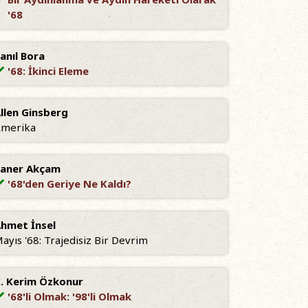
'68
anıl Bora
'68: İkinci Eleme
llen Ginsberg
merika
aner Akçam
'68'den Geriye Ne Kaldı?
hmet İnsel
ayıs '68: Trajedisiz Bir Devrim
. Kerim Özkonur
'68'li Olmak: '98'li Olmak