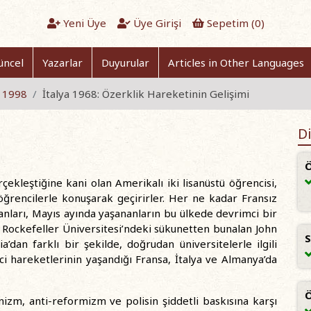
Yeni Üye
Üye Girişi
Sepetim (
0
)
üncel
Yazarlar
Duyurular
Articles in Other Languages
s 1998
İtalya 1968: Özerklik Hareketinin Gelişimi
Di
Ö
ekleştiğine kani olan Amerikalı iki lisanüstü öğrencisi,
öğrencilerle konuşarak geçirirler. Her ne kadar Fransız
anları, Mayıs ayında yaşananların bu ülkede devrimci bir
Rockefeller Üniversitesi’ndeki sükunetten bunalan John
S
dan farklı bir şekilde, doğrudan üniversitelerle ilgili
i hareketlerinin yaşandığı Fransa, İtalya ve Almanya’da
Ö
nizm, anti-reformizm ve polisin şiddetli baskısına karşı