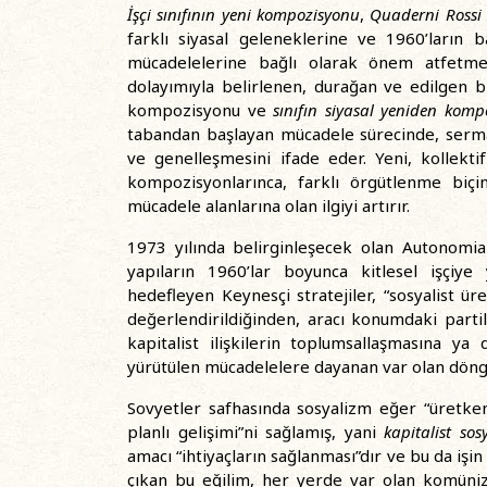
İşçi sınıfının yeni kompozisyonu
,
Quaderni Rossi
farklı siyasal geleneklerine ve 1960’ların 
mücadelelerine bağlı olarak önem atfetmeye
dolayımıyla belirlenen, durağan ve edilgen bi
kompozisyonu ve
sınıfın siyasal yeniden komp
tabandan başlayan mücadele sürecinde, sermay
ve genelleşmesini ifade eder. Yeni, kollektif 
kompozisyonlarınca, farklı örgütlenme biçi
mücadele alanlarına olan ilgiyi artırır.
1973 yılında belirginleşecek olan Autonomia 
yapıların 1960’lar boyunca kitlesel işçiye 
hedefleyen Keynesçi stratejiler, “sosyalist ü
değerlendirildiğinden, aracı konumdaki part
kapitalist ilişkilerin toplumsallaşmasına ya
yürütülen mücadelelere dayanan var olan döngü
Sovyetler safhasında sosyalizm eğer “üretke
planlı gelişimi”ni sağlamış, yani
kapitalist so
amacı “ihtiyaçların sağlanması”dır ve bu da işin
çıkan bu eğilim, her yerde var olan komüniz