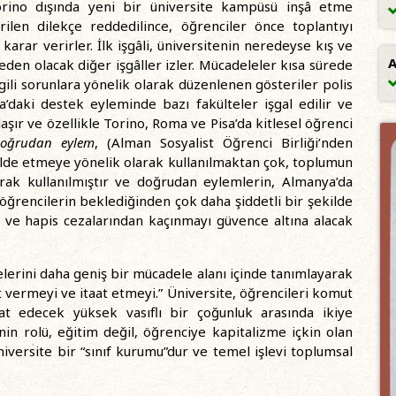
Torino dışında yeni bir üniversite kampüsü inşâ etme
verilen dilekçe reddedilince, öğrenciler önce toplantıyı
arar verirler. İlk işgâli, üniversitenin neredeyse kış ve
A
den olacak diğer işgâller izler. Mücadeleler kısa sürede
lgili sorunlara yönelik olarak düzenlenen gösteriler polis
ma’daki destek eyleminde bazı fakülteler işgal edilir ve
şır ve özellikle Torino, Roma ve Pisa’da kitlesel öğrenci
oğrudan eylem
, (Alman Sosyalist Öğrenci Birliği’nden
cı elde etmeye yönelik olarak kullanılmaktan çok, toplumun
arak kullanılmıştır ve doğrudan eylemlerin, Almanya’da
i öğrencilerin beklediğinden çok daha şiddetli bir şekilde
ni ve hapis cezalarından kaçınmayı güvence altına alacak
elerini daha geniş bir mücadele alanı içinde tanımlayarak
t vermeyi ve itaat etmeyi.” Üniversite, öğrencileri komut
at edecek yüksek vasıflı bir çoğunluk arasında ikiye
nin rolü, eğitim değil, öğrenciye kapitalizme içkin olan
Üniversite bir “sınıf kurumu”dur ve temel işlevi toplumsal