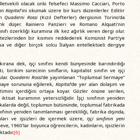
etvekili olacak ünlü felsefeci Massimo Cacciari, Porto
’ın
Kapital
’ini okumak üzere bir kurs düzenlerler. Editör
an
Quaderni Rossi
(Kızıl Defterler) dergisinin Torino’da
k düşer. Rainiero Panzieri ve Romano Alquati’nin
 sınıfı özerkliği kuramına ilk kez ağırlık veren dergi olur.
tezlerinden bir kısmını reddederek Komünist Parti’ye
a ve diğer birçok solcu İtalyan entellektüeli dergiye
kırana dek, işçi sınıfını kendi bünyesinde barındırdığı
birikim sürecinin sınıfların, kapitalist sınıfın ve işçi
ular.
Quaderni Rossi
’de yayımlanan “Toplumsal Sermaye”
rmaye sorununa eğilerek,
Kapital
’de yer alan dolaşım ve
timini içerdiğini ortaya koyar. Gözler önüne serilen,
ktisat kuramının yetersizliğidir. İşçi sınıfının yeniden
ikalarda değil, toplumun bütününde, toplumsal fabrikada
ıfının yeniden tanımlanması gerekliliği, fabrika dışında,
anları ve işsizleri de içermek üzere,
işçi sınıfının yeni
e, 1960’lar boyunca öğrencilerin, kadınların, işsizlerin
ktadır.
[6]