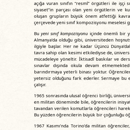
açığa vuran sınıfın “resmî” örgütleri ile işçi s
siyaset”in parçası olan yeni örgütlerin ve ku
oluşan grupların büyük önem atfettiği kavram
çerçevede yeni sınıf kompozisyonu meselesi g
Bu
yeni sınıf kompozisyonu
içinde önemli bir ye
Almanya’da olduğu gibi, üniversiteden hoşnu
ilgiyle başlar. Her ne kadar Üçüncü Dünya’dak
tavra sahip olan kesimi etkilediyse de, üniver
mücadeleye yöneltir. İktisadî baskılar ve der
sınavlar dışında okula devam etmemektedir.
barındırmaya yeterli binası yoktur. Öğrenciler
yetersiz olduğunu fark ederler. Sermaye bu e
çalışır.
1965 sonrasında ulusal öğrenci birliği, üniver
en militan döneminde bile, öğrencilerin inisya
tavandan verilen komutlarla öğrencileri harek
Bu yüzden öğrencilerin büyük bir çoğunluğu öğr
1967 Kasımı’nda Torino’da militan öğrenciler,