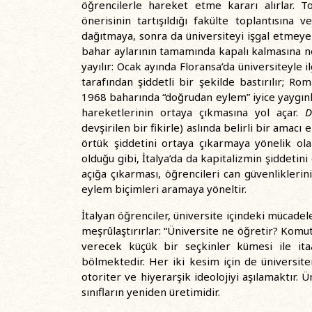
öğrencilerle hareket etme kararı alırlar. 
önerisinin tartışıldığı fakülte toplantısına 
dağıtmaya, sonra da üniversiteyi işgal etmeye k
bahar aylarının tamamında kapalı kalmasına ne
yayılır: Ocak ayında Floransa’da üniversiteyle i
tarafından şiddetli bir şekilde bastırılır; Ro
1968 baharında “doğrudan eylem” iyice yaygınla
hareketlerinin ortaya çıkmasına yol açar.
D
devşirilen bir fikirle) aslında belirli bir ama
örtük şiddetini ortaya çıkarmaya yönelik ol
olduğu gibi, İtalya’da da kapitalizmin şiddetin
açığa çıkarması, öğrencileri can güvenlikleri
eylem biçimleri aramaya yöneltir.
İtalyan öğrenciler, üniversite içindeki mücadel
meşrûlaştırırlar: “Üniversite ne öğretir? Komu
verecek küçük bir seçkinler kümesi ile ita
bölmektedir. Her iki kesim için de üniversite
otoriter ve hiyerarşik ideolojiyi aşılamaktır. 
sınıfların yeniden üretimidir.