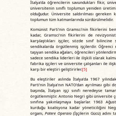
İtalya’da öğrencilerin savundukları fikir, ü
üniversitenin sınıflı toplumun yeniden üreti
olduğudur. Üniversite saldırılması gereken 
toplumun tüm katmanlarında sürdürülmelidir.
Komünist Parti’nin Gramsci’nin fikirlerini be
kadar, Gramsci’nin fikirlerini de revizyoni
karşılaştıkları işçiler, sözde sınıf bilinc
sendikalarda örgütlenmiş işçilerdir. Öğrenci 
taşıyan sendika ağaları, öğrencileri yönlendirm
sadece sendika liderleri ile ilişkili olarak kalm
fabrika işçileri ve üniversite çalışanları ile i
karşı bir eleştiri geliştirirler.
[5]
Bu eleştiriler aslında İtalya’da 1967 yılınd
Parti’nin İtalya’nın NATO’dan ayrılması gibi d
başında, İtalyan işçi sınıfı neredeyse tam
örgütlenmiştir. Antonio Negri gibi üniversite 
sınıfına yakınlaşmaya başlarlar. 1963 Ağust
kurduğu koalisyona kadar yöneticiliğini Negr
organı,
Potere Operaio
(İşçilerin Gücü) adını 