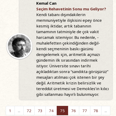
Kemal Can
Seçim Rehavetinin Sonu mu Geliyor?
Kendi tabanı dışındakilerin
memnuniyetiyle ilişkisini epey önce
kesmiş iktidar, artık tabanının
tamamının tatminiyle de çok vakit
harcamak istemiyor. Bu nedenle, -
muhalefetten çekindiğinden değil-
kendi seçmeninin baskı gücünü
dengelemek için, aritmetik açmazı
gündemin ilk sırasından indirmek
istiyor. Üniversite sınavı tarihi
açıkladıktan sonra “sandıkta görüşürüz”
mesajları atılması çok istenen bir şey
değil. Aritmetik krizin belirsizlik ve
tereddüt üretmesi ve Demokles’in kılıcı
gibi sallanması hayırlı bulunmuyor.
1
...
72
73
74
75
76
77
78
...