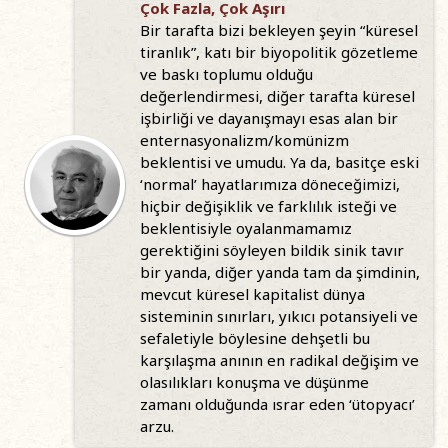
Çok Fazla, Çok Aşırı
Bir tarafta bizi bekleyen şeyin “küresel
tiranlık”, katı bir biyopolitik gözetleme
ve baskı toplumu olduğu
değerlendirmesi, diğer tarafta küresel
işbirliği ve dayanışmayı esas alan bir
enternasyonalizm/komünizm
beklentisi ve umudu. Ya da, basitçe eski
‘normal’ hayatlarımıza döneceğimizi,
hiçbir değişiklik ve farklılık isteği ve
beklentisiyle oyalanmamamız
gerektiğini söyleyen bildik sinik tavır
bir yanda, diğer yanda tam da şimdinin,
mevcut küresel kapitalist dünya
sisteminin sınırları, yıkıcı potansiyeli ve
sefaletiyle böylesine dehşetli bu
karşılaşma anının en radikal değişim ve
olasılıkları konuşma ve düşünme
zamanı olduğunda ısrar eden ‘ütopyacı’
arzu.