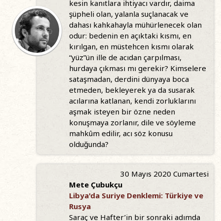
kesin kanıtlara ihtiyacı vardır, daima
şüpheli olan, yalanla suçlanacak ve
dahası kahkahayla mühürlenecek olan
odur: bedenin en açıktaki kısmı, en
kırılgan, en müstehcen kısmı olarak
“yüz”ün ille de acıdan çarpılması,
hurdaya çıkması mı gerekir? Kimselere
sataşmadan, derdini dünyaya boca
etmeden, bekleyerek ya da susarak
acılarına katlanan, kendi zorluklarını
aşmak isteyen bir özne neden
konuşmaya zorlanır, dile ve söyleme
mahkûm edilir, acı söz konusu
olduğunda?
30 Mayıs 2020 Cumartesi
Mete Çubukçu
Libya'da Suriye Denklemi: Türkiye ve
Rusya
Saraç ve Hafter’in bir sonraki adımda