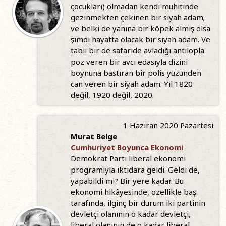
çocukları) olmadan kendi muhitinde
gezinmekten çekinen bir siyah adam;
ve belki de yanına bir köpek almış olsa
şimdi hayatta olacak bir siyah adam. Ve
tabii bir de safaride avladığı antilopla
poz veren bir avcı edasıyla dizini
boynuna bastıran bir polis yüzünden
can veren bir siyah adam. Yıl 1820
değil, 1920 değil, 2020.
1 Haziran 2020 Pazartesi
Murat Belge
Cumhuriyet Boyunca Ekonomi
Demokrat Parti liberal ekonomi
programıyla iktidara geldi. Geldi de,
yapabildi mi? Bir yere kadar. Bu
ekonomi hikâyesinde, özellikle baş
tarafında, ilginç bir durum iki partinin
devletçi olanının o kadar devletçi,
liberal olanının de o kadar liberal