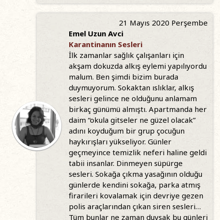
21 Mayıs 2020 Perşembe
Emel Uzun Avci
Karantinanın Sesleri
İlk zamanlar sağlık çalışanları için
akşam dokuzda alkış eylemi yapılıyordu
malum. Ben şimdi bizim burada
duymuyorum. Sokaktan ıslıklar, alkış
sesleri gelince ne olduğunu anlamam
birkaç günümü almıştı. Apartmanda her
daim “okula gitseler ne güzel olacak”
adını koyduğum bir grup çocuğun
haykırışları yükseliyor. Günler
geçmeyince temizlik neferi haline geldi
tabii insanlar. Dinmeyen süpürge
sesleri. Sokağa çıkma yasağının olduğu
günlerde kendini sokağa, parka atmış
firarileri kovalamak için devriye gezen
polis araçlarından çıkan siren sesleri…
Tüm bunlar ne zaman duysak bu günleri