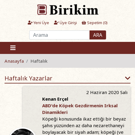
Yeni Üye
Üye Girişi
Sepetim (
0
)
ARA
Anasayfa
Haftalık
Haftalık Yazarlar
2 Haziran 2020 Salı
Kenan Erçel
ABD'de Köpek Gezdirmenin Irksal
Dinamikleri
Köpeği konusunda ikaz ettiği bir beyaz
şahıs yüzünden az daha nezarethaneyi
boylayacak bir siyah adam; köpeği (ve