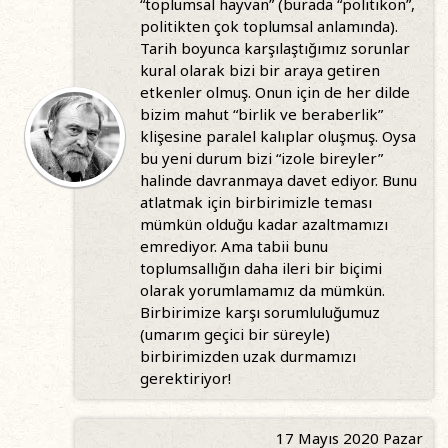
“toplumsal hayvan” (burada “politikon”,
politikten çok toplumsal anlamında).
Tarih boyunca karşılaştığımız sorunlar
kural olarak bizi bir araya getiren
etkenler olmuş. Onun için de her dilde
bizim mahut “birlik ve beraberlik”
klişesine paralel kalıplar oluşmuş. Oysa
bu yeni durum bizi “izole bireyler”
halinde davranmaya davet ediyor. Bunu
atlatmak için birbirimizle teması
mümkün olduğu kadar azaltmamızı
emrediyor. Ama tabii bunu
toplumsallığın daha ileri bir biçimi
olarak yorumlamamız da mümkün.
Birbirimize karşı sorumluluğumuz
(umarım geçici bir süreyle)
birbirimizden uzak durmamızı
gerektiriyor!
17 Mayıs 2020 Pazar