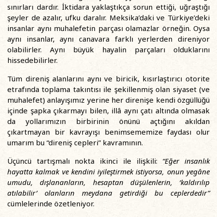
sınırları dardır. İktidara yaklaştıkça sorun ettiği, uğraştığı
şeyler de azalır, ufku daralır. Meksika’daki ve Türkiye’deki
insanlar aynı muhalefetin parçası olamazlar örneğin. Oysa
aynı insanlar, aynı canavara farklı yerlerden direniyor
olabilirler. Aynı büyük hayalin parçaları olduklarını
hissedebilirler.
Tüm direniş alanlarını aynı ve biricik, kısırlaştırıcı otorite
etrafında toplama takıntısı ile şekillenmiş olan siyaset (ve
muhalefet) anlayışımız yerine her direnişe kendi özgüllüğü
içinde şapka çıkarmayı bilen, illâ aynı çatı altında olmasak
da yollarımızın birbirinin önünü açtığını akıldan
çıkartmayan bir kavrayışı benimsememize faydası olur
umarım bu “direniş cepleri” kavramının.
Üçüncü tartışmalı nokta ikinci ile ilişkili:
“Eğer insanlık
hayatta kalmak ve kendini iyileştirmek istiyorsa, onun yegâne
umudu, dışlananların, hesaptan düşülenlerin, ‘kaldırılıp
atılabilir’ olanların meydana getirdiği bu ceplerdedir”
cümlelerinde özetleniyor.