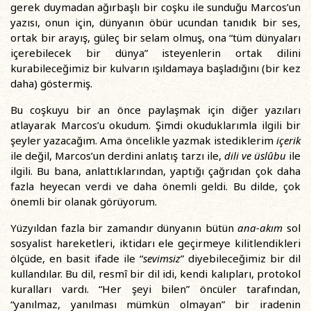
gerek duymadan ağırbaşlı bir coşku ile sunduğu Marcos’un
yazısı, onun için, dünyanın öbür ucundan tanıdık bir ses,
ortak bir arayış, güleç bir selam olmuş, ona “tüm dünyaları
içerebilecek bir dünya” isteyenlerin ortak dilini
kurabileceğimiz bir kulvarın ışıldamaya başladığını (bir kez
daha) göstermiş.
Bu coşkuyu bir an önce paylaşmak için diğer yazıları
atlayarak Marcos’u okudum. Şimdi okuduklarımla ilgili bir
şeyler yazacağım. Ama öncelikle yazmak istediklerim
içerik
ile değil, Marcos’un derdini anlatış tarzı ile,
dili ve üslûbu
ile
ilgili. Bu bana, anlattıklarından, yaptığı çağrıdan çok daha
fazla heyecan verdi ve daha önemli geldi. Bu dilde, çok
önemli bir olanak görüyorum.
Yüzyıldan fazla bir zamandır dünyanın bütün
ana-akım
sol
sosyalist hareketleri, iktidarı ele geçirmeye kilitlendikleri
ölçüde, en basit ifade ile “
sevimsiz
” diyebileceğimiz bir dil
kullandılar. Bu dil, resmî bir dil idi, kendi kalıpları, protokol
kuralları vardı. “Her şeyi bilen” öncüler tarafından,
“yanılmaz, yanılması mümkün olmayan” bir iradenin