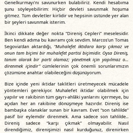
Genelkurmayı’nı savunurken bulabiliriz. Kendi hesabıma
şunu söyleyebilirim: Hiçbir devleti savunmak hoşuma
gitmez. Tüm devletler kirlidir ve hepsinin üstünde yer alan
bir şeyleri savunmak isterim.
İkinci dikkate değer nokta “Direniş Cepleri” meselesidir.
Ben kendi adıma bu kavramı çok sevdim. Marcos’un Tomas
Segovia’dan aktardığı,
“Muhalefet iktidara karşı çıkmaz ve
onun tam biçimi bir muhalefet partisi biçimidir. Oysa Direniş,
tanım olarak bir parti olamaz; yönetmek için yapılmaz o...
direnmek içindir”
cümlelerinin çok önemli sorunlarımızın
çözümüne anahtar olabileceğini düşünüyorum.
Bize içinde yeni iktidar taklitleri üretmeyecek mücadele
yöntemleri gerekiyor. Muhalefet iktidar olabilmek için
yapılır ve rakibinin tüm gayrı-ahlâki yanlarını içermeye, bu
açıdan her an rakibine dönüşmeye hazırdır. Direniş ise
bambaşka olanaklar sunan bir kavram. Evet “son tahlilde”
pasif bir eylemdir direnmek. Ama sadece son tahlilde...
Direniş sadece “karşı çıkmak” olmayabilir. Nasıl
direndiğimiz, direnişimizi nasıl kurduğunuz, direnirken