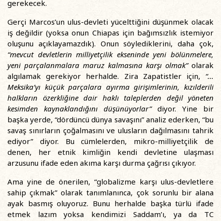
gerekecek.
Gerçi Marcos’un ulus-devleti yücelttiğini düşünmek olacak
iş değildir (yoksa onun Chiapas için bağımsızlık istemiyor
oluşunu açıklayamazdık). Onun söylediklerini, daha çok,
“mevcut devletlerin milliyetçilik ekseninde yeni bölünmelere,
yeni parçalanmalara maruz kalmasına karşı olmak”
olarak
algılamak gerekiyor herhalde. Zira Zapatistler için,
“...
Meksika’yı küçük parçalara ayırma girişimlerinin, kızılderili
halkların özerkliğine dair haklı taleplerden değil yöneten
kesimden kaynaklandığını düşünüyorlar”
diyor. Yine bir
başka yerde, “dördüncü dünya savaşını” analiz ederken, “bu
savaş sınırların çoğalmasını ve ulusların dağılmasını tahrik
ediyor” diyor. Bu cümlelerden, mikro-milliyetçilik de
denen, her etnik kimliğin kendi devletine ulaşması
arzusunu ifade eden akıma karşı durma çağrısı çıkıyor.
Ama yine de önerilen, “globalizme karşı ulus-devletlere
sahip çıkmak” olarak tanımlanınca, çok sorunlu bir alana
ayak basmış oluyoruz. Bunu herhalde başka türlü ifade
etmek lazım yoksa kendimizi Saddam’ı, ya da TC