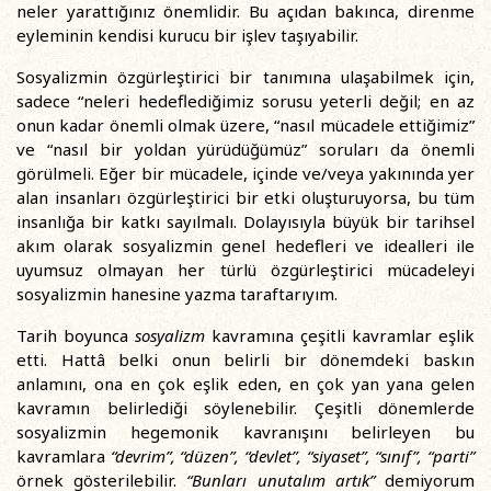
neler yarattığınız önemlidir. Bu açıdan bakınca, direnme
eyleminin kendisi kurucu bir işlev taşıyabilir.
Sosyalizmin özgürleştirici bir tanımına ulaşabilmek için,
sadece “neleri hedeflediğimiz sorusu yeterli değil; en az
onun kadar önemli olmak üzere, “nasıl mücadele ettiğimiz”
ve “nasıl bir yoldan yürüdüğümüz” soruları da önemli
görülmeli. Eğer bir mücadele, içinde ve/veya yakınında yer
alan insanları özgürleştirici bir etki oluşturuyorsa, bu tüm
insanlığa bir katkı sayılmalı. Dolayısıyla büyük bir tarihsel
akım olarak sosyalizmin genel hedefleri ve idealleri ile
uyumsuz olmayan her türlü özgürleştirici mücadeleyi
sosyalizmin hanesine yazma taraftarıyım.
Tarih boyunca
sosyalizm
kavramına çeşitli kavramlar eşlik
etti. Hattâ belki onun belirli bir dönemdeki baskın
anlamını, ona en çok eşlik eden, en çok yan yana gelen
kavramın belirlediği söylenebilir. Çeşitli dönemlerde
sosyalizmin hegemonik kavranışını belirleyen bu
kavramlara
“devrim”, “düzen”, “devlet”, “siyaset”, “sınıf”, “parti”
örnek gösterilebilir.
“Bunları unutalım artık”
demiyorum