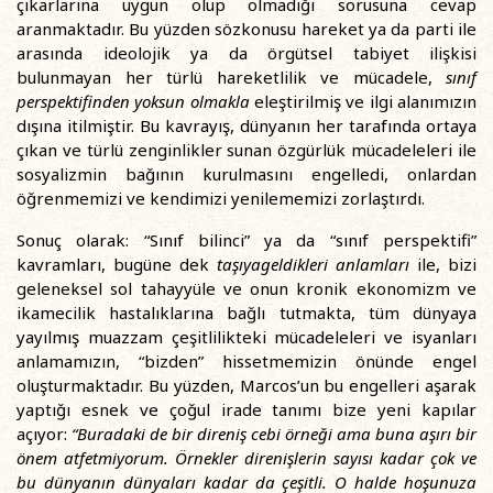
çıkarlarına uygun olup olmadığı sorusuna cevap
aranmaktadır. Bu yüzden sözkonusu hareket ya da parti ile
arasında ideolojik ya da örgütsel tabiyet ilişkisi
bulunmayan her türlü hareketlilik ve mücadele,
sınıf
perspektifinden yoksun olmakla
eleştirilmiş ve ilgi alanımızın
dışına itilmiştir. Bu kavrayış, dünyanın her tarafında ortaya
çıkan ve türlü zenginlikler sunan özgürlük mücadeleleri ile
sosyalizmin bağının kurulmasını engelledi, onlardan
öğrenmemizi ve kendimizi yenilememizi zorlaştırdı.
Sonuç olarak: “Sınıf bilinci” ya da “sınıf perspektifi”
kavramları, bugüne dek
taşıyageldikleri anlamları
ile, bizi
geleneksel sol tahayyüle ve onun kronik ekonomizm ve
ikamecilik hastalıklarına bağlı tutmakta, tüm dünyaya
yayılmış muazzam çeşitlilikteki mücadeleleri ve isyanları
anlamamızın, “bizden” hissetmemizin önünde engel
oluşturmaktadır. Bu yüzden, Marcos’un bu engelleri aşarak
yaptığı esnek ve çoğul irade tanımı bize yeni kapılar
açıyor:
“Buradaki de bir direniş cebi örneği ama buna aşırı bir
önem atfetmiyorum. Örnekler direnişlerin sayısı kadar çok ve
bu dünyanın dünyaları kadar da çeşitli. O halde hoşunuza