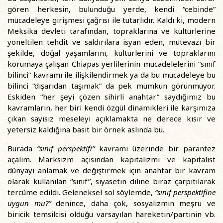
gören herkesin, bulunduğu yerde, kendi “cebinde”
mücadeleye girişmesi çağrısı ile tutarlıdır. Kaldı ki, modern
Meksika devleti tarafından, topraklarına ve kültürlerine
yöneltilen tehdit ve saldırılara isyan eden, mütevazı bir
şekilde, doğal yaşamlarını, kültürlerini ve topraklarını
korumaya çalışan Chiapas yerlilerinin mücadelelerini “sınıf
bilinci” kavramı ile ilişkilendirmek ya da bu mücadeleye bu
bilinci “dışarıdan taşımak” da pek mümkün görünmüyor.
Eskiden “her şeyi çözen sihirli anahtar” saydığımız bu
kavramların, her biri kendi özgül dinamikleri ile karşımıza
çıkan sayısız meseleyi açıklamakta ne derece kısır ve
yetersiz kaldığına basit bir örnek aslında bu.
Burada
“sınıf perspektifi”
kavramı üzerinde bir parantez
açalım. Marksizm açısından kapitalizmi ve kapitalist
dünyayı anlamak ve değiştirmek için anahtar bir kavram
olarak kullanılan “sınıf”, siyasetin diline biraz çarpıtılarak
tercüme edildi. Geleneksel sol söylemde,
“sınıf perspektifine
uygun mu?”
denince, daha çok, sosyalizmin meşru ve
biricik temsilcisi olduğu varsayılan hareketin/partinin vb.