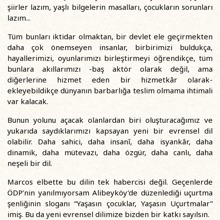
şiirler lazım, yaşlı bilgelerin masalları, çocukların sorunları
lazım...
Tüm bunları iktidar olmaktan, bir devlet ele geçirmekten
daha çok önemseyen insanlar, birbirimizi buldukça,
hayallerimizi, oyunlarımızı birleştirmeyi öğrendikçe, tüm
bunlara akıllarımızı -baş aktör olarak değil, ama
diğerlerine hizmet eden bir hizmetkâr olarak-
ekleyebildikçe dünyanın barbarlığa teslim olmama ihtimali
var kalacak.
Bunun yolunu açacak olanlardan biri oluşturacağımız ve
yukarıda saydıklarımızı kapsayan yeni bir evrensel dil
olabilir. Daha sahici, daha insanî, daha isyankâr, daha
dinamik, daha mütevazı, daha özgür, daha canlı, daha
neşeli bir dil.
Marcos elbette bu dilin tek habercisi değil. Geçenlerde
ÖDP’nin yanılmıyorsam Alibeyköy’de düzenlediği uçurtma
şenliğinin sloganı “Yaşasın çocuklar, Yaşasın Uçurtmalar”
imiş. Bu da yeni evrensel dilimize bizden bir katkı sayılsın.