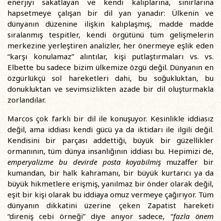
enerjiyi sakatlayan ve kendi kalıplarına, sınırlarına
hapsetmeye çalışan bir dil yan yanadır: Ülkenin ve
dünyanın düzenine ilişkin kalıplaşmış, madde madde
sıralanmış tespitler, kendi örgütünü tüm gelişmelerin
merkezine yerleştiren analizler, her önermeye eşlik eden
“karşı konulamaz” alıntılar, kişi putlaştırmaları vs. vs.
Elbette bu sadece bizim ülkemize özgü değil. Dünyanın en
özgürlükçü sol hareketleri dahi, bu soğukluktan, bu
donukluktan ve sevimsizlikten azade bir dil oluşturmakla
zorlandılar.
Marcos çok farklı bir dil ile konuşuyor. Kesinlikle iddiasız
değil, ama iddiası kendi gücü ya da iktidarı ile ilgili değil.
Kendisini bir parçası addettiği, büyük bir güzellikler
ormanının, tüm dünya insanlığının iddiası bu. Hepimizi de,
emperyalizme bu devirde posta koyabilmiş
muzaffer bir
kumandan, bir halk kahramanı, bir büyük kurtarıcı ya da
büyük hikmetlere erişmiş, yanılmaz bir önder olarak değil,
eşit bir kişi olarak bu iddiaya omuz vermeye çağırıyor. Tüm
dünyanın dikkatini üzerine çeken Zapatist hareketi
“direniş cebi örneği” diye anıyor sadece, “
fazla önem