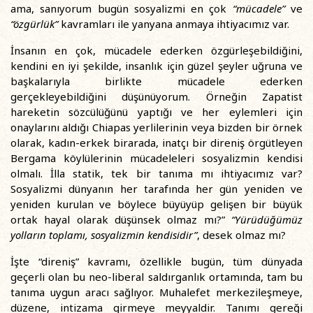
ama, sanıyorum bugün sosyalizmi en çok
“mücadele”
ve
“özgürlük”
kavramları ile yanyana anmaya ihtiyacımız var.
İnsanın en çok, mücadele ederken özgürleşebildiğini,
kendini en iyi şekilde, insanlık için güzel şeyler uğruna ve
başkalarıyla birlikte mücadele ederken
gerçekleyebildiğini düşünüyorum. Örneğin Zapatist
hareketin sözcülüğünü yaptığı ve her eylemleri için
onaylarını aldığı Chiapas yerlilerinin veya bizden bir örnek
olarak, kadın-erkek birarada, inatçı bir direniş örgütleyen
Bergama köylülerinin mücadeleleri sosyalizmin kendisi
olmalı. İlla statik, tek bir tanıma mı ihtiyacımız var?
Sosyalizmi dünyanın her tarafında her gün yeniden ve
yeniden kurulan ve böylece büyüyüp gelişen bir büyük
ortak hayal olarak düşünsek olmaz mı?”
“Yürüdüğümüz
yolların toplamı, sosyalizmin kendisidir”
, desek olmaz mı?
İşte “direniş” kavramı, özellikle bugün, tüm dünyada
geçerli olan bu neo-liberal saldırganlık ortamında, tam bu
tanıma uygun aracı sağlıyor. Muhalefet merkezileşmeye,
düzene, intizama girmeye meyyaldir. Tanımı gereği