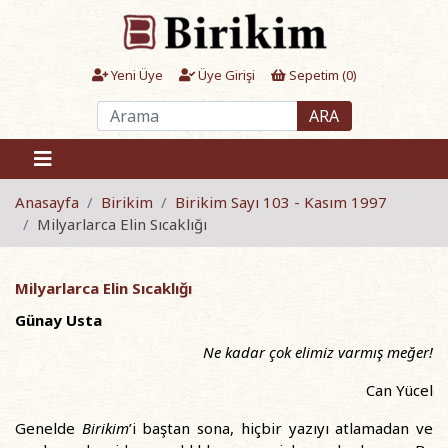
Yeni Üye
Üye Girişi
Sepetim (
0
)
ARA
Anasayfa
Birikim
Birikim Sayı 103 - Kasım 1997
Milyarlarca Elin Sıcaklığı
Milyarlarca Elin Sıcaklığı
Günay Usta
Ne kadar çok elimiz varmış meğer!
Can Yücel
Genelde
Birikim
’i baştan sona, hiçbir yazıyı atlamadan ve