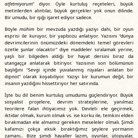
atfetmiyorum
” diyor. Öyle kurtuluş reçeteleri, büyük
metinlerden alıntılar, büyük gerçekler yok onun dilinde.
Bir umudu, bir ışığı işaret ediyor sadece.
Böyle
mühim
bir mevzuda yazdığı yazıyı dahi, bir oyun
esprisi ile kuruyor, bir yapbozu anlatıyor. Yazısını “dünya
devrimcilerinin önümüzdeki dönemdeki temel görevleri
özetle şunlar olacaktır” diye maddeler sıralamak yerine,
yaşlı bir bilgeden aldığı bir hayat dersini biraz da
utangaçça anlatarak bitiriyor. Yazısının son bölümünün
başlığını “Sevgi içinde yuvalanmış rüyaları anlatan bir
dipnot” olarak koyabiliyor. Yazıyı bir kurumun değil, bir
insanın yazdığını hissettiriyor her satırında.
İşte bu dil benim kurtuluş umudumu güçlendiriyor. Büyük
sosyalist projelere, devrim stratejilerine, yanılmaz
teorilere falan ihtiyacımız yok. Devleti ele geçirmek,
iktidar olmak, kurum olmak vs. ise korku ile, temkini elden
bırakmadan ele almamız gereken meseleler olmalı. Şimdi
kafamızı çokça eksik bıraktığımız şeylere yormanın
zamanı... Bize şimdi hayaller lazım, oyunlar, ütopyalar,