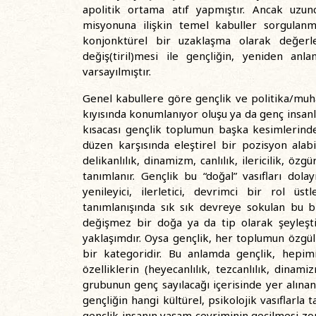
apolitik ortama atıf yapmıştır. Ancak uzun
misyonuna ilişkin temel kabuller sorgulan
konjonktürel bir uzaklaşma olarak değerlen
değiş(tiril)mesi ile gençliğin, yeniden anl
varsayılmıştır.
Genel kabullere göre gençlik ve politika/muhal
kıyısında konumlanıyor oluşu ya da genç insanlar
kısacası gençlik toplumun başka kesimlerind
düzen karşısında eleştirel bir pozisyon alab
delikanlılık, dinamizm, canlılık, ilericilik, özgü
tanımlanır. Gençlik bu “doğal” vasıfları dolay
yenileyici, ilerletici, devrimci bir rol üs
tanımlanışında sık sık devreye sokulan bu biy
değişmez bir doğa ya da tip olarak şeyleştir
yaklaşımdır. Oysa gençlik, her toplumun özgül
bir kategoridir. Bu anlamda gençlik, hepimi
özelliklerin (heyecanlılık, tezcanlılık, dina
grubunun genç sayılacağı içerisinde yer alınan
gençliğin hangi kültürel, psikolojik vasıflarl
gençlik insanın yaşam çevriminin geçilmesi zor