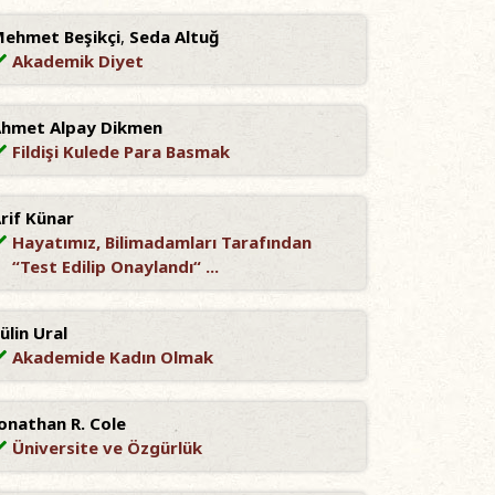
ehmet Beşikçi
,
Seda Altuğ
Akademik Diyet
hmet Alpay Dikmen
Fildişi Kulede Para Basmak
rif Künar
Hayatımız, Bilimadamları Tarafından
“Test Edilip Onaylandı“ ...
ülin Ural
Akademide Kadın Olmak
onathan R. Cole
Üniversite ve Özgürlük