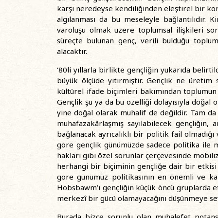
karşı neredeyse kendiliğinden eleştirel bir kon
algılanması da bu meseleyle bağlantılıdır. 
varoluşu olmak üzere toplumsal ilişkileri s
süreçte bulunan genç, verili bulduğu toplums
alacaktır.
’80li yıllarla birlikte gençliğin yukarıda belirt
büyük ölçüde yitirmiştir. Gençlik ne üretim
kültürel ifade biçimleri bakımından toplumun 
Gençlik şu ya da bu özelliği dolayısıyla doğal o
yine doğal olarak muhalif de değildir. Tam da
muhafazakârlaşmış sayılabilecek gençliğin, 
bağlanacak ayrıcalıklı bir politik fail olmad
göre gençlik günümüzde sadece politika ile mar
hakları gibi özel sorunlar çerçevesinde mobil
herhangi bir biçiminin gençliğe dair bir etkis
göre günümüz politikasının en önemli ve kar
Hobsbawm’ı gençliğin küçük öncü gruplarda 
merkezî bir gücü olamayacağını düşünmeye se
Burada bizce sorunlu olan muhalefet potansiy