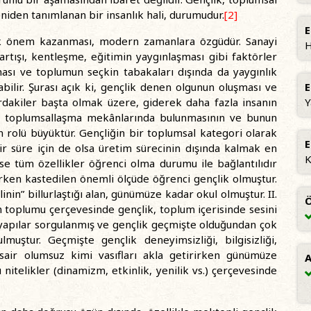
niden tanımlanan bir insanlık hali, durumudur.
[2]
arak önem kazanması, modern zamanlara özgüdür. Sanayi
H
rtışı, kentleşme, eğitimin yaygınlaşması gibi faktörler
nması ve toplumun seçkin tabakaları dışında da yaygınlık
ilir. Şurası açık ki, gençlik denen olgunun oluşması ve
E
rdakiler başta olmak üzere, giderek daha fazla insanın
Y
en toplumsallaşma mekânlarında bulunmasının ve bunun
 rolü büyüktür. Gençliğin bir toplumsal kategori olarak
E
bir süre için de olsa üretim sürecinin dışında kalmak en
K
se tüm özellikler öğrenci olma durumu ile bağlantılıdır
erken kastedilen önemli ölçüde öğrenci gençlik olmuştur.
inin” billurlaştığı alan, günümüze kadar okul olmuştur. II.
Ö
 toplumu çerçevesinde gençlik, toplum içerisinde sesini
yapılar sorgulanmış ve gençlik geçmişte olduğundan çok
muştur. Geçmişte gençlik deneyimsizliği, bilgisizliği,
ve sair olumsuz kimi vasıfları akla getirirken günümüze
A
nitelikler (dinamizm, etkinlik, yenilik vs.) çerçevesinde