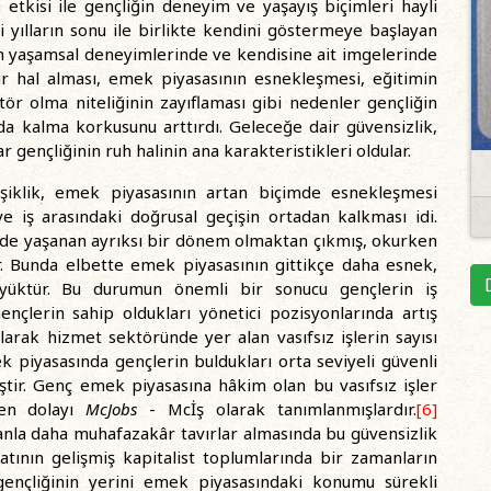
 etkisi ile gençliğin deneyim ve yaşayış biçimleri hayli
li yılların sonu ile birlikte kendini göstermeye başlayan
in yaşamsal deneyimlerinde ve kendisine ait imgelerinde
 bir hal alması, emek piyasasının esnekleşmesi, eğitimin
tör olma niteliğinin zayıflaması gibi nedenler gençliğin
a kalma korkusunu arttırdı. Geleceğe dair güvensizlik,
yıllar gençliğinin ruh halinin ana karakteristikleri oldular.
şiklik, emek piyasasının artan biçimde esnekleşmesi
iş arasındaki doğrusal geçişin ortadan kalkması idi.
nde yaşanan ayrıksı bir dönem olmaktan çıkmış, okurken
ır. Bunda elbette emek piyasasının gittikçe daha esnek,
üyüktür. Bu durumun önemli bir sonucu gençlerin iş
Gençlerin sahip oldukları yönetici pozisyonlarında artış
olarak hizmet sektöründe yer alan vasıfsız işlerin sayısı
 piyasasında gençlerin buldukları orta seviyeli güvenli
ştir. Genç emek piyasasına hâkim olan bu vasıfsız işler
den dolayı
McJobs
- Mcİş olarak tanımlanmışlardır.
[6]
anla daha muhafazakâr tavırlar almasında bu güvensizlik
Batının gelişmiş kapitalist toplumlarında bir zamanların
nçliğinin yerini emek piyasasındaki konumu sürekli