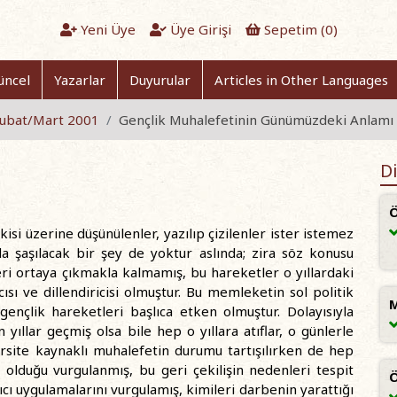
Yeni Üye
Üye Girişi
Sepetim (
0
)
üncel
Yazarlar
Duyurular
Articles in Other Languages
 Şubat/Mart 2001
Gençlik Muhalefetinin Günümüzdeki Anlamı
Di
Ö
şkisi üzerine düşünülenler, yazılıp çizilenler ister istemez
Bunda şaşılacak bir şey de yoktur aslında; zira söz konusu
ri ortaya çıkmakla kalmamış, bu hareketler o yıllardaki
cısı ve dillendiricisi olmuştur. Bu memleketin sol politik
M
e gençlik hareketleri başlıca etken olmuştur. Dolayısıyla
yıllar geçmiş olsa bile hep o yıllara atıflar, o günlerle
versite kaynaklı muhalefetin durumu tartışılırken de hep
olduğu vurgulanmış, bu geri çekilişin nedenleri tespit
Ö
kıcı uygulamalarını vurgulamış, kimileri darbenin yarattığı