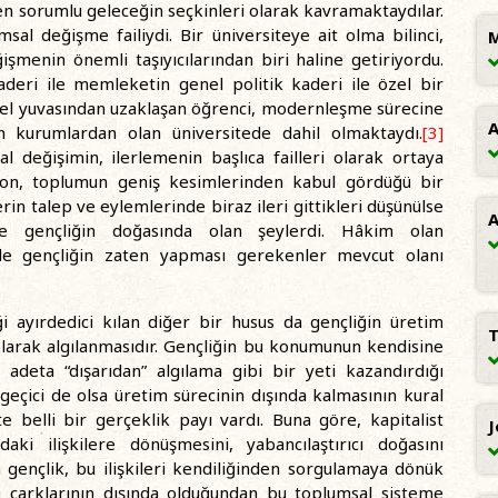
n sorumlu geleceğin seçkinleri olarak kavramaktaydılar.
sal değişme failiydi. Bir üniversiteye ait olma bilinci,
M
şmenin önemli taşıyıcılarından biri haline getiriyordu.
kaderi ile memleketin genel politik kaderi ile özel bir
sel yuvasından uzaklaşan öğrenci, modernleşme sürecine
A
n kurumlardan olan üniversitede dahil olmaktaydı.
[3]
l değişimin, ilerlemenin başlıca failleri olarak ortaya
syon, toplumun geniş kesimlerinden kabul gördüğü bir
in talep ve eylemlerinde biraz ileri gittikleri düşünülse
A
yle gençliğin doğasında olan şeylerdi. Hâkim olan
de gençliğin zaten yapması gerekenler mevcut olanı
i ayırdedici kılan diğer bir husus da gençliğin üretim
T
r olarak algılanmasıdır. Gençliğin bu konumunun kendisine
 adeta “dışarıdan” algılama gibi bir yeti kazandırdığı
a geçici de olsa üretim sürecinin dışında kalmasının kural
belli bir gerçeklik payı vardı. Buna göre, kapitalist
J
daki ilişkilere dönüşmesini, yabancılaştırıcı doğasını
n gençlik, bu ilişkileri kendiliğinden sorgulamaya dönük
min çarklarının dışında olduğundan bu toplumsal sisteme