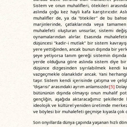
Sistem ve onun muhalifleri, ötekileri arasın
aslında çoğu kez hayli kafa karıştırıcıdır. As
muhalifler de, ya da “ötekiler” de bu bahsett
marjinlerinde, çatlaklarında veya tamamen d
muhalefeti oluşturan unsurlar, sistemi değ
oynamalarından alırlar. Esasında muhalefeti
düşüncesi “kadir-i mutlak” bir sistem kavrayı
yere yettiğinden, ancak bunun dışında bir yerl
şeye yetiyorsa tanım gereği sistemin dışında
yerde olduğuna göre aslında sistem diye bir 
düşünce dizgesinden sıyrılabilmek kendi ke
vazgeçmekle olanaklıdır ancak. Yani herhangi
taşır. Sistem kendi içerisinde çatışma ve çeliş
“dışarısı” arasındaki ayrım anlamsızdır.
[5]
Dolayı
bütününün dışında olmayışı onun muhalif pot
gençliğin, aşağıda aktaracağımız şekillerde 
ideolojik ve kültürel yeniden üretimde merke
ve böylesi bir muhalefeti geçmişe kıyasla çok 
Son onyıllarda dünya çapında yaşanan hızlı dö