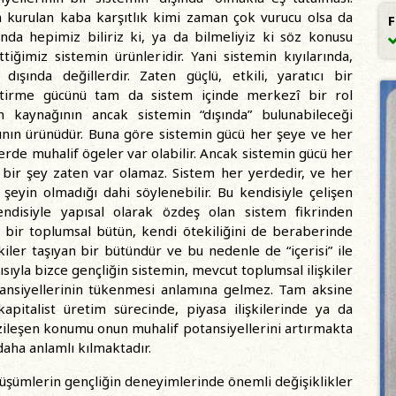
da kurulan kaba karşıtlık kimi zaman çok vurucu olsa da
F
lında hepimiz biliriz ki, ya da bilmeliyiz ki söz konusu
iğimiz sistemin ürünleridir. Yani sistemin kıyılarında,
ışında değillerdir. Zaten güçlü, etkili, yaratıcı bir
iştirme gücünü tam da sistem içinde merkezî bir rol
n kaynağının ancak sistemin “dışında” bulunabileceği
şının ürünüdür. Buna göre sistemin gücü her şeye ve her
erde muhalif ögeler var olabilir. Ancak sistemin gücü her
 bir şey zaten var olamaz. Sistem her yerdedir, ve her
şeyin olmadığı dahi söylenebilir. Bu kendisiyle çelişen
ndisiyle yapısal olarak özdeş olan sistem fikrinden
 bir toplumsal bütün, kendi ötekiliğini de beraberinde
kiler taşıyan bir bütündür ve bu nedenle de “içerisi” ile
sıyla bizce gençliğin sistemin, mevcut toplumsal ilişkiler
ansiyellerinin tükenmesi anlamına gelmez. Tam aksine
kapitalist üretim sürecinde, piyasa ilişkilerinde ya da
zileşen konumu onun muhalif potansiyellerini artırmakta
daha anlamlı kılmaktadır.
nüşümlerin gençliğin deneyimlerinde önemli değişiklikler