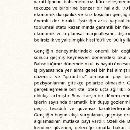
yarattığından bahsedebiliriz. Küreselleşmenin
tekdüze ve birbirine benzer bir hal aldı. ’70’
ekonomik durgunluk ve kriz koşulları gençliğ
önemli izler bıraktı. İşsizliğin artık yapısal
toplumsal statü kazanımında garantili bir fak
ekonomik ve toplumsal marjinalleşme, dışarıd
belirsizlik ve yalıtılmışlık hissi ’80’li ve ’90’lı 
Gençliğin deneyimlerindeki önemli bir deği
sonucu geçmiş Keynesyen dönemdeki okul ve 
Bahsettiğimiz dönemde okul, iş hayatı öncesi
iş piyasasında yer alma genel bir hal almışt
düzensiz ve “garantisiz” olmasının payı b
pozisyonlarının gittikçe polarize olmasıdır. 
gerçekleşmekle birlikte, öteki uçta ağırlıklı 
oldukça artmıştır. Buna karşın bir dönem emek
işlerin sayısında dramatik bir düşüş gözlenmi
geçici, tesadüfi ve güvensiz karakterlerin
Gençliğin bugün sıkça vurgulanan, geçmişe or
algılamasının mutlaka payı vardır. Özellikle 
kendine güvenen, geleceğe umutla bakan ge