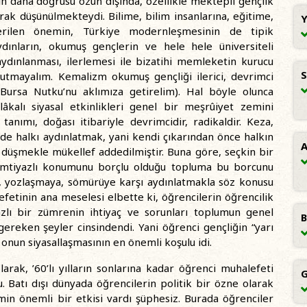
rın daha doğrusu özün dışında, özellikle mektepli gençlik
larak düşünülmekteydi. Bilime, bilim insanlarına, eğitime,
Y
rilen önemin, Türkiye modernleşmesinin de tipik
dınların, okumuş gençlerin ve hele hele üniversiteli
aydınlanması, ilerlemesi ile bizatihi memleketin kurucu
S
unutmayalım. Kemalizm okumuş gençliği ilerici, devrimci
, Bursa Nutku’nu aklımıza getirelim). Hal böyle olunca
lâkalı siyasal etkinlikleri genel bir meşrûiyet zemini
anımı, doğası itibariyle devrimcidir, radikaldir. Keza,
de halkı aydınlatmak, yani kendi çıkarından önce halkın
A
 düşmekle mükellef addedilmiştir. Buna göre, seçkin bir
imtiyazlı konumunu borçlu olduğu topluma bu borcunu
e, yozlaşmaya, sömürüye karşı aydınlatmakla söz konusu
efetinin ana meselesi elbette ki, öğrencilerin öğrencilik
yazlı bir zümrenin ihtiyaç ve sorunları toplumun genel
B
 gereken şeyler cinsindendi. Yani öğrenci gençliğin “yarı
onun siyasallaşmasının en önemli koşulu idi.
arak, ’60’lı yılların sonlarına kadar öğrenci muhalefeti
G
. Batı dışı dünyada öğrencilerin politik bir özne olarak
min önemli bir etkisi vardı şüphesiz. Burada öğrenciler