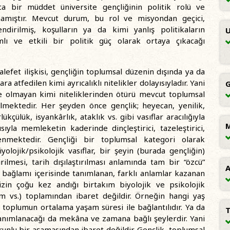
ca bir müddet üniversite gençliğinin politik rolü ve
mamıştır. Mevcut durum, bu rol ve misyondan geçici,
dirilmiş, koşulların ya da kimi yanlış politikaların
U
amlı ve etkili bir politik güç olarak ortaya çıkacağı
efet ilişkisi, gençliğin toplumsal düzenin dışında ya da
a atfedilen kimi ayrıcalıklı nitelikler dolayısıyladır. Yani
G
e olmayan kimi niteliklerinden ötürü mevcut toplumsal
ilmektedir. Her şeyden önce gençlik; heyecan, yenilik,
rlükçülük, isyankârlık, ataklık vs. gibi vasıflar aracılığıyla
M
ısıyla memleketin kaderinde dinçleştirici, tazeleştirici,
tlenmektedir. Gençliği bir toplumsal kategori olarak
olojik/psikolojik vasıflar, bir şeyin (burada gençliğin)
ilmesi, tarih dışılaştırılması anlamında tam bir “özcü”
A
 bağlamı içerisinde tanımlanan, farklı anlamlar kazanan
zin çoğu kez andığı birtakım biyolojik ve psikolojik
mizm vs.) toplamından ibaret değildir. Örneğin hangi yaş
 toplumun ortalama yaşam süresi ile bağlantılıdır. Ya da
T
a tanımlanacağı da mekâna ve zamana bağlı şeylerdir. Yani
unlu bir aşamasından ibaret değildir. Gençlik, toplumsal