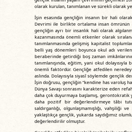
olarak kurulan, tanımlanan ve sürekli olarak ye
İşin esasında gençliğin insanın bir hali ol
Devrimi ile birlikte ortalama insan ömrünün a
gençliğin ayrı bir insanlık hali olarak algıla
kazanmasında önemli etkenler olarak sıralanab
tanımlanmasında gelişmiş kapitalist toplumla
belli yaş dönemleri boyunca okul adı veril
beraberinde getirdiği boş zaman imkânlarının
tanımlanışında, eğitim, yani okul dolayısıyla 
önemli faktördür. Gençliğe atfedilen neredey
aslında. Dolayısıyla siyasî söylemde gençlik d
İşin doğrusu, gençliğin “kendine has varoluş hal
Dünya Savaşı sonrasını karakterize eden refah
daha çok duyurmaya başlamış, gerontokratik 
daha pozitif bir değerlendirmeye tâbi tutul
saldırganlığı, olgunlaşmamışlığı, vahşiliği 
yaklaştıkça gençlik, yukarda saydığımız olumlu 
değerlendirilir olmuştur.