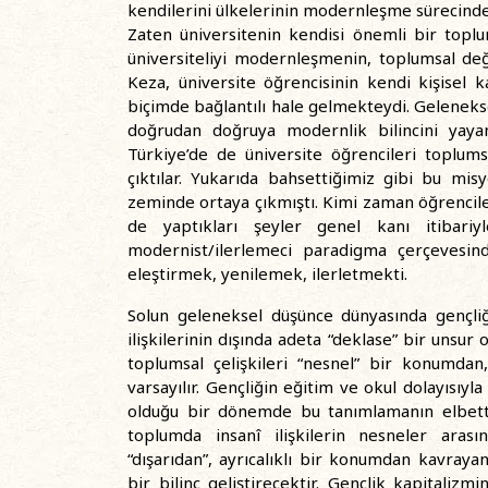
kendilerini ülkelerinin modernleşme sürecinde
Zaten üniversitenin kendisi önemli bir toplum
üniversiteliyi modernleşmenin, toplumsal deği
Keza, üniversite öğrencisinin kendi kişisel 
biçimde bağlantılı hale gelmekteydi. Gelenek
doğrudan doğruya modernlik bilincini yaya
Türkiye’de de üniversite öğrencileri toplumsa
çıktılar. Yukarıda bahsettiğimiz gibi bu mi
zeminde ortaya çıkmıştı. Kimi zaman öğrenciler
de yaptıkları şeyler genel kanı itibari
modernist/ilerlemeci paradigma çerçevesin
eleştirmek, yenilemek, ilerletmekti.
Solun geleneksel düşünce dünyasında gençliğ
ilişkilerinin dışında adeta “deklase” bir unsu
toplumsal çelişkileri “nesnel” bir konumdan,
varsayılır. Gençliğin eğitim ve okul dolayısıyl
olduğu bir dönemde bu tanımlamanın elbette 
toplumda insanî ilişkilerin nesneler arasın
“dışarıdan”, ayrıcalıklı bir konumdan kavraya
bir bilinç geliştirecektir. Gençlik kapitaliz