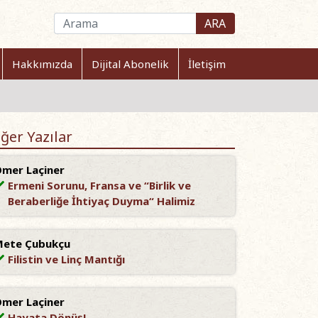
ARA
Hakkımızda
Dijital Abonelik
İletişim
ğer Yazılar
mer Laçiner
Ermeni Sorunu, Fransa ve “Birlik ve
Beraberliğe İhtiyaç Duyma“ Halimiz
ete Çubukçu
Filistin ve Linç Mantığı
mer Laçiner
Hayata Dönüş!