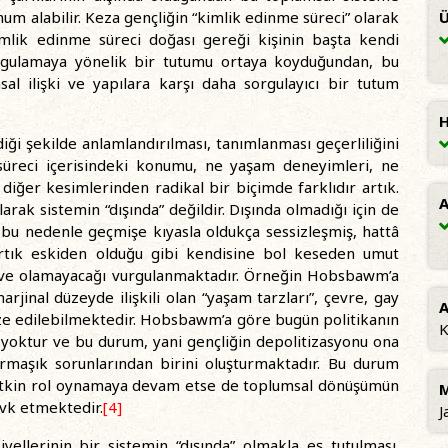
um alabilir. Keza gençliğin “kimlik edinme süreci” olarak
Ü
Kimlik edinme süreci doğası gereği kişinin başta kendi
orgulamaya yönelik bir tutumu ortaya koyduğundan, bu
al ilişki ve yapılara karşı daha sorgulayıcı bir tutum
H
ildiği şekilde anlamlandırılması, tanımlanması geçerliliğini
 süreci içerisindeki konumu, ne yaşam deneyimleri, ne
diğer kesimlerinden radikal bir biçimde farklıdır artık.
A
larak sistemin “dışında” değildir. Dışında olmadığı için de
 bu nedenle geçmişe kıyasla oldukça sessizleşmiş, hattâ
artık eskiden olduğu gibi kendisine bol keseden umut
ığı ve olamayacağı vurgulanmaktadır. Örneğin Hobsbawm’a
jinal düzeyde ilişkili olan “yaşam tarzları”, çevre, gay
A
ize edilebilmektedir. Hobsbawm’a göre bugün politikanın
K
i yoktur ve bu durum, yani gençliğin depolitizasyonu ona
maşık sorunlarından birini oluşturmaktadır. Bu durum
etkin rol oynamaya devam etse de toplumsal dönüşümün
M
vk etmektedir.
[4]
J
ellerinin bir sistemin “dışında” olmakla eş tutulması.