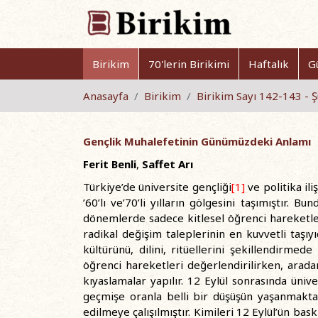
Birikim
70'lerin Birikimi
Haftalık
G
Anasayfa
Birikim
Birikim Sayı 142-143 -
Gençlik Muhalefetinin Günümüzdeki Anlamı
Ferit Benli
,
Saffet Arı
Türkiye’de üniversite gençliği
[1]
ve politika ili
’60’lı ve’70’li yılların gölgesini taşımıştır. 
dönemlerde sadece kitlesel öğrenci hareketle
radikal değişim taleplerinin en kuvvetli taşıyı
kültürünü, dilini, ritüellerini şekillendirmed
öğrenci hareketleri değerlendirilirken, aradan 
kıyaslamalar yapılır. 12 Eylül sonrasında üni
geçmişe oranla belli bir düşüşün yaşanmakta 
edilmeye çalışılmıştır. Kimileri 12 Eylül’ün bas