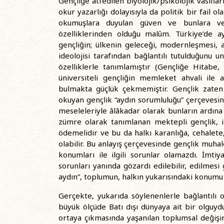
Gençliğe atfedilen biyolojik/psikolojik vasıfla
okur yazarlığı dolayısıyla da politik bir fail o
okumuşlara duyulan güven ve bunlara ve
özelliklerinden olduğu malûm. Türkiye’de ay
gençliğin; ülkenin geleceği, modernleşmesi, 
ideolojisi tarafından bağlantılı tutulduğunu 
özelliklerle tanımlamıştır (Gençliğe Hitabe
üniversiteli gençliğin memleket ahvali ile a
bulmakta güçlük çekmemiştir. Gençlik zaten t
okuyan gençlik “aydın sorumluluğu” çerçevesin
meseleleriyle âlâkadar olarak bunların ardına
zümre olarak tanımlanan mektepli gençlik, 
ödemelidir ve bu da halkı karanlığa, cehalet
olabilir. Bu anlayış çerçevesinde gençlik muhal
konumları ile ilgili sorunlar olamazdı. İmti
sorunları yanında gözardı edilebilir, edilmesi
aydın”, toplumun, halkın yukarısındaki konumu 
Gerçekte, yukarıda söylenenlerle bağlantılı ol
büyük ölçüde Batı dışı dünyaya ait bir olguydu
ortaya çıkmasında yaşanılan toplumsal değişi