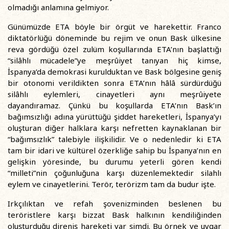
olmadığı anlamına gelmiyor.
Günümüzde ETA böyle bir örgüt ve harekettir. Franco
diktatörlüğü döneminde bu rejim ve onun Bask ülkesine
reva gördüğü özel zulüm koşullarında ETA’nın başlattığı
“silâhlı mücadele”ye meşrûiyet tanıyan hiç kimse,
İspanya’da demokrasi kurulduktan ve Bask bölgesine geniş
bir otonomi verildikten sonra ETA’nın hâlâ sürdürdüğü
silâhlı eylemleri, cinayetleri aynı meşrûiyete
dayandıramaz. Çünkü bu koşullarda ETA’nın Bask’ın
bağımsızlığı adına yürüttüğü şiddet hareketleri, İspanya’yı
oluşturan diğer halklara karşı nefretten kaynaklanan bir
“bağımsızlık” talebiyle ilişkilidir. Ve o nedenledir ki ETA
tam bir idari ve kültürel özerkliğe sahip bu İspanya’nın en
gelişkin yöresinde, bu durumu yeterli gören kendi
“milleti”nin çoğunluğuna karşı düzenlemektedir silahlı
eylem ve cinayetlerini. Terör, terörizm tam da budur işte.
Irkçılıktan ve refah şovenizminden beslenen bu
teröristlere karşı bizzat Bask halkının kendiliğinden
oluşturduğu direniş hareketi var şimdi. Bu örnek ve uygar