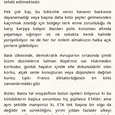
tehdit edilmektedir.
Pek çok kişi, bu bıkkınlık verici havanın baskısına
dayanamadığı veya başına daha kötü şeyler gelmesinden
kaçınmak istediği için bölgeyi terk etme zorunluluğu ile
karşı karşıya kalıyor. Bazıları polis koruması altında
yaşamaya sığınıyor ve ne sokakta kendi halinde
yürüyebiliyor ne de her tür önlem almaksızın halka açık
yerlere gidebiliyor.
Bask ülkesinde, demokratik Avrupa’nın ortasında şimdi
bizim düzinelerce Salman Rüşdi’miz var. Hükmeden
korkudur, günlük hayatın içinde elle dokunulabilir olan
korku, alçak sesle konuşturan veya düşünüleni dağıtan
korku; tıpkı Franco diktatörlüğünün en kötü
zamanlarındaki gibi.
Bizler, Basta Ya! inisyatifinin bütün üyeleri biliyoruz ki bu
kötülüklerin başlıca sorumlusu hiç şüphesiz ETA’dır; ama
aynı şekilde inanıyoruz ki, ETA tek başına bir olgu da
değildir ve sürekliliğini, yirmi yıldan fazladır ülkeyi