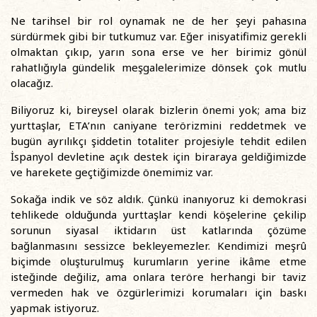
Ne tarihsel bir rol oynamak ne de her şeyi pahasına
sürdürmek gibi bir tutkumuz var. Eğer inisyatifimiz gerekli
olmaktan çıkıp, yarın sona erse ve her birimiz gönül
rahatlığıyla gündelik meşgalelerimize dönsek çok mutlu
olacağız.
Biliyoruz ki, bireysel olarak bizlerin önemi yok; ama biz
yurttaşlar, ETA’nın caniyane terörizmini reddetmek ve
bugün ayrılıkçı şiddetin totaliter projesiyle tehdit edilen
İspanyol devletine açık destek için biraraya geldiğimizde
ve harekete geçtiğimizde önemimiz var.
Sokağa indik ve söz aldık. Çünkü inanıyoruz ki demokrasi
tehlikede olduğunda yurttaşlar kendi köşelerine çekilip
sorunun siyasal iktidarın üst katlarında çözüme
bağlanmasını sessizce bekleyemezler. Kendimizi meşrû
biçimde oluşturulmuş kurumların yerine ikâme etme
isteğinde değiliz, ama onlara teröre herhangi bir taviz
vermeden hak ve özgürlerimizi korumaları için baskı
yapmak istiyoruz.