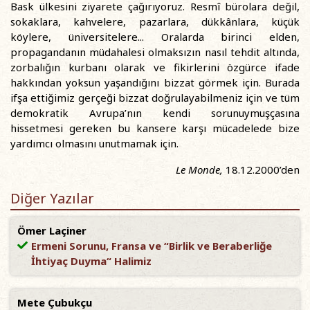
Bask ülkesini ziyarete çağırıyoruz. Resmî bürolara değil,
sokaklara, kahvelere, pazarlara, dükkânlara, küçük
köylere, üniversitelere... Oralarda birinci elden,
propagandanın müdahalesi olmaksızın nasıl tehdit altında,
zorbalığın kurbanı olarak ve fikirlerini özgürce ifade
hakkından yoksun yaşandığını bizzat görmek için. Burada
ifşa ettiğimiz gerçeği bizzat doğrulayabilmeniz için ve tüm
demokratik Avrupa’nın kendi sorunuymuşçasına
hissetmesi gereken bu kansere karşı mücadelede bize
yardımcı olmasını unutmamak için.
Le Monde,
18.12.2000’den
Diğer Yazılar
Ömer Laçiner
Ermeni Sorunu, Fransa ve “Birlik ve Beraberliğe
İhtiyaç Duyma“ Halimiz
Mete Çubukçu