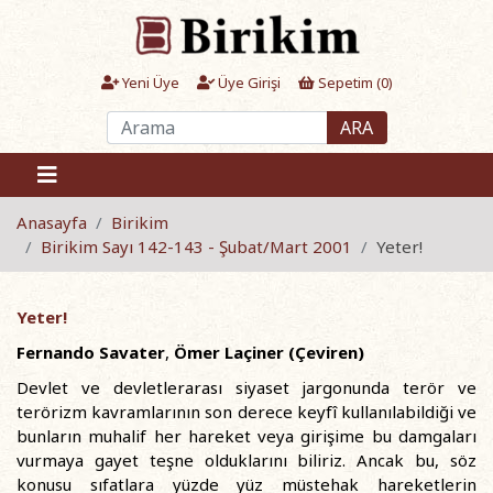
Yeni Üye
Üye Girişi
Sepetim (
0
)
ARA
Anasayfa
Birikim
Birikim Sayı 142-143 - Şubat/Mart 2001
Yeter!
Yeter!
Fernando Savater
,
Ömer Laçiner (Çeviren)
Devlet ve devletlerarası siyaset jargonunda terör ve
terörizm kavramlarının son derece keyfî kullanılabildiği ve
bunların muhalif her hareket veya girişime bu damgaları
vurmaya gayet teşne olduklarını biliriz. Ancak bu, söz
konusu sıfatlara yüzde yüz müstehak hareketlerin