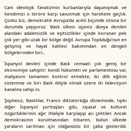
Cani ideolojik fanatizmin kurbanlarıyla dayanışmak ve
kendimizi o teröre karşı savunmak için harekete geçtik.
Çünkü biz, demokratik Avrupa’da acıklı biçimde istisna bir
durumda yaşıyoruz. Bask ülkesi üçüncü dünya denilen
alandaki adaletsizlik ve eşitsizlikler içinde kıvranan pek
çok yer gibi uzak bir bölge değil. Avrupa Topluluğu’nun en
gelişmiş ve hayat kalitesi bakımından en dengeli
bölgelerinden biri...
İspanyol devleti içinde Bask cemaati çok geniş bir
ekonomiye sahiptir; kendi hükümeti ve parlamentosu var,
maliyesini tamamen kontrol etmekte, iki dilli eğitim
sistemine ve biri Bask diliyle olmak üzere iki televizyon
kanalına sahip vs.
Şüphesiz, Basklılar, Franco diktatörlüğü döneminde, tıpkı
diğer İspanyol yurttaşları gibi, siyasal ve kültürel
özgürlüklerinin ağır ihlaliyle karşılaşıp acı çektiler. Ancak
demokrasinin kurulmasından itibaren, bütün ülkede
yaraların sarılması için olağanüstü bir çaba gösterildi.