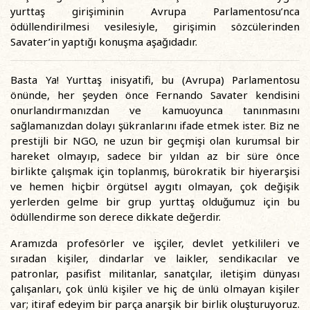
yurttaş girişiminin Avrupa Parlamentosu’nca
ödüllendirilmesi vesilesiyle, girişimin sözcülerinden
Savater’in yaptığı konuşma aşağıdadır.
Basta Ya! Yurttaş inisyatifi, bu (Avrupa) Parlamentosu
önünde, her şeyden önce Fernando Savater kendisini
onurlandırmanızdan ve kamuoyunca tanınmasını
sağlamanızdan dolayı şükranlarını ifade etmek ister. Biz ne
prestijli bir NGO, ne uzun bir geçmişi olan kurumsal bir
hareket olmayıp, sadece bir yıldan az bir süre önce
birlikte çalışmak için toplanmış, bürokratik bir hiyerarşisi
ve hemen hiçbir örgütsel aygıtı olmayan, çok değişik
yerlerden gelme bir grup yurttaş olduğumuz için bu
ödüllendirme son derece dikkate değerdir.
Aramızda profesörler ve işçiler, devlet yetkilileri ve
sıradan kişiler, dindarlar ve laikler, sendikacılar ve
patronlar, pasifist militanlar, sanatçılar, iletişim dünyası
çalışanları, çok ünlü kişiler ve hiç de ünlü olmayan kişiler
var; itiraf edeyim bir parça anarşik bir birlik oluşturuyoruz.