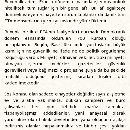
Bunun ilk adımı, Franco dönemi esnasında işlenmiş politik
nitelikteki tüm suçlar için bir genel aftı. Bu, af legaliteye
dönmek isteyen -cinayetten sorumlu olanlar da dahil- tüm
ETA mensuplarına yirmi yılı aşkındır yürürlüktedir.
Bununla birlikte ETA’nın faaliyetleri durmadı. Demokratik
dönem esnasında öldürülen 700 kurban olduğu
hesaplanıyor. Bugün, Bask ülkesinde yurttaşların büyük
kısmı için ne güvenlik ne ifade ne de politik örgütlenme
özgürlüğü vardır. Milliyetçi olmayan vekiller, tıpkı milliyetçi
olmayan işletme müdürleri, gazeteciler, güvenlik
görevlileri veya bağımsızlık projesine şu ya da bu şekilde
muhalif olduğunu göstermiş sıradan kişiler gibi
katledilmektedir.
Söz konusu olan sadece cinayetler değildir; sayısız işletme
ev ve araba yakılmakta, dükkân sahipleri ve büro
çalışanları her gün tehdide marûz kalmakta,
“İspanyollaşmış” addedilenler, yani anayasal olarak
yürürlükte olan hukuk devletinden yana olduğunu açıkça
belirtmiş olanlar hırpalanmakta ve binbir çeşit yoldan