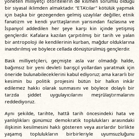
yöneten milliyetçi otoritelerin de kısmen sorumlu olduğu
bir siyasal iklimden almaktadır. “ETA’cılar” kötülük yapmak
için başka bir gezegenden gelmiş uzaylılar değiller, etnik
fanatizm ve kendi yurttaşlarının yarısından fazlasına ve
İspanyol addedilen her şeye karşı kin içinde yetişmiş
gençlerdir. Kafalara kazılan çarpıtılmış bir tarih ve yalan
bir antropoloji ile kendilerinin kurban, mağdur olduklarına
inandırılmış ve böylece cellada dönüştürülmüş gençlerdir.
Bask milliyetçileri, geçmişte asla var olmadığı halde,
bağımsız bir yeni devleti barışçıl yollardan yaratmak için
öneride bulunabileceklerini kabul ediyoruz; ama kararlı bir
kesimin bu politik projesini bütün bir halkın inkâr
edilemez hakkı olarak sunmasını ve böylece dolaylı bir
tarzda şiddet uygulayıcılarını meşrûlaştırmalarını
reddediyoruz.
Aynı şekilde, tarihte, hattâ tarih öncesindeki hata ve
yanlışlıkları günümüz demokratik toplulukları arasındaki
ilişkinin kesilmesini haklı gösteren veya asırlardır birlikte
yaşamış toplulukların birbirleriyle uyumsuzluğunu