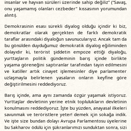
insanlar ve hayvan sürüleri üzerinde sahip değiliz” (“Savaş,
onu yaşamamış olanları cezbeder” kıssasının yorumundan
alıntı).
Demokrasinin esası sürekli diyalog olduğu içindir ki biz,
demokratlar olarak gerçekten de farklı demokratik
taraflar arasındaki diyaloğun savunucularıyız. Ancak tam da
bu gönülden duyduğumuz demokratik diyalog eğiliminden
dolayıdır ki, terörist şiddetin empoze ettiği diyaloğu,
yurttaşların politik gündeminin barış içinde birlikte
yaşama göreneğini saptıranlar tarafından tayin edilmesini
ve katiller artık cinayet işlemesinler diye parlamenter
uzlaşmayla belirlenen yasaların onların keyfine göre
değiştirilmesini reddediyoruz.
Barış içinde, ama aynı zamanda özgür yaşamak istiyoruz.
Yurttaşlar devletinin yerine etnik toplulukların devletinin
konulmasını reddediyoruz. İşte bu yüzden, anayasal ilkeleri
savunmak ve teröristlere yeter! demek için sokağa indik.
Ve işte size bundan dolayı Avrupa Parlamentosu üyelerine
bu Sakharov ödülü için şükranlarımızı sunduktan sonra, sizi