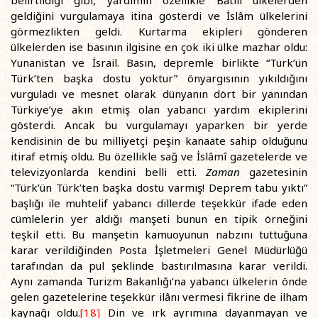
belirtildiği gibi, yardımın özellikle Batılı ülkelerden
geldiğini vurgulamaya itina gösterdi ve İslâm ülkelerini
görmezlikten geldi. Kurtarma ekipleri gönderen
ülkelerden ise basının ilgisine en çok iki ülke mazhar oldu:
Yunanistan ve İsrail. Basın, depremle birlikte “Türk’ün
Türk’ten başka dostu yoktur” önyargısının yıkıldığını
vurguladı ve mesnet olarak dünyanın dört bir yanından
Türkiye’ye akın etmiş olan yabancı yardım ekiplerini
gösterdi. Ancak bu vurgulamayı yaparken bir yerde
kendisinin de bu milliyetçi peşin kanaate sahip olduğunu
itiraf etmiş oldu. Bu özellikle sağ ve İslâmî gazetelerde ve
televizyonlarda kendini belli etti.
Zaman
gazetesinin
“Türk’ün Türk’ten başka dostu varmış! Deprem tabu yıktı”
başlığı ile muhtelif yabancı dillerde teşekkür ifade eden
cümlelerin yer aldığı manşeti bunun en tipik örneğini
teşkil etti. Bu manşetin kamuoyunun nabzını tuttuğuna
karar verildiğinden Posta İşletmeleri Genel Müdürlüğü
tarafından da pul şeklinde bastırılmasına karar verildi.
Aynı zamanda Turizm Bakanlığı’na yabancı ülkelerin önde
gelen gazetelerine teşekkür ilânı vermesi fikrine de ilham
kaynağı oldu.
[18]
Din ve ırk ayrımına dayanmayan ve