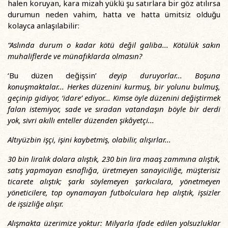
halen koruyan, kara mizah yüklü şu satırlara bir göz atılırsa
durumun neden vahim, hatta ve hatta ümitsiz olduğu
kolayca anlaşılabilir:
“Aslında durum o kadar kötü değil galiba... Kötülük sakın
muhaliflerde ve münafıklarda olmasın?
‘Bu düzen değişsin’
deyip duruyorlar... Boşuna
konuşmaktalar... Herkes düzenini kurmuş, bir yolunu bulmuş,
geçinip gidiyor, ‘idare’ ediyor... Kimse öyle düzenini değiştirmek
falan istemiyor, sade ve sıradan vatandaşın böyle bir derdi
yok, sivri akıllı enteller düzenden şikâyetçi...
Altıyüzbin işçi, işini kaybetmiş, olabilir, alışırlar...
30 bin liralık dolara alıştık, 230 bin lira maaş zammına alıştık,
satış yapmayan esnaflığa, üretmeyen sanayiciliğe, müşterisiz
ticarete alıştık; şarkı söylemeyen şarkıcılara, yönetmeyen
yöneticilere, top oynamayan futbolculara hep alıştık, işsizler
de işsizliğe alışır.
Alışmakta üzerimize yoktur: Milyarla ifade edilen yolsuzluklar