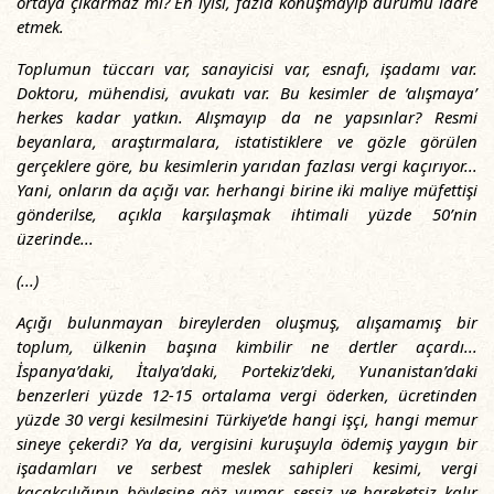
ortaya çıkarmaz mı? En iyisi, fazla konuşmayıp durumu idare
etmek.
Toplumun tüccarı var, sanayicisi var, esnafı, işadamı var.
Doktoru, mühendisi, avukatı var. Bu kesimler de ‘alışmaya’
herkes kadar yatkın. Alışmayıp da ne yapsınlar? Resmi
beyanlara, araştırmalara, istatistiklere ve gözle görülen
gerçeklere göre, bu kesimlerin yarıdan fazlası vergi kaçırıyor...
Yani, onların da açığı var. herhangi birine iki maliye müfettişi
gönderilse, açıkla karşılaşmak ihtimali yüzde 50’nin
üzerinde...
(...)
Açığı bulunmayan bireylerden oluşmuş, alışamamış bir
toplum, ülkenin başına kimbilir ne dertler açardı...
İspanya’daki, İtalya’daki, Portekiz’deki, Yunanistan’daki
benzerleri yüzde 12-15 ortalama vergi öderken, ücretinden
yüzde 30 vergi kesilmesini Türkiye’de hangi işçi, hangi memur
sineye çekerdi? Ya da, vergisini kuruşuyla ödemiş yaygın bir
işadamları ve serbest meslek sahipleri kesimi, vergi
kaçakçılığının böylesine göz yumar, sessiz ve hareketsiz kalır