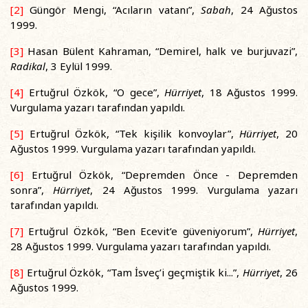
[2]
Güngör Mengi, “Acıların vatanı”,
Sabah
, 24 Ağustos
1999.
[3]
Hasan Bülent Kahraman, “Demirel, halk ve burjuvazi”,
Radikal
, 3 Eylül 1999.
[4]
Ertuğrul Özkök, “O gece”,
Hürriyet
, 18 Ağustos 1999.
Vurgulama yazarı tarafından yapıldı.
[5]
Ertuğrul Özkök, “Tek kişilik konvoylar”,
Hürriyet
, 20
Ağustos 1999. Vurgulama yazarı tarafından yapıldı.
[6]
Ertuğrul Özkök, “Depremden Önce - Depremden
sonra”,
Hürriyet
, 24 Ağustos 1999. Vurgulama yazarı
tarafından yapıldı.
[7]
Ertuğrul Özkök, “Ben Ecevit’e güveniyorum”,
Hürriyet
,
28 Ağustos 1999. Vurgulama yazarı tarafından yapıldı.
[8]
Ertuğrul Özkök, “Tam İsveç’i geçmiştik ki...”,
Hürriyet
, 26
Ağustos 1999.