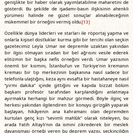
genişlikte bir haber olarak yayımlatabilme maharetini de
gösterdi. Bu şekilde de işadamı-basın ilişkisinin ahenkli
yürümesi halinde ne güzel sonuçlar alınabileceğinin
mükemmel bir örneğini vermiş oldu.
[13]
Özellikle dünya liderleri ve starları ile röportaj yapma ve
onlarla kişisel dostluklar kurma gibi bir tercihi olan seçkin
gazetecimiz Leyla Umar ise depremle uzaktan yakından
bir ilgisi olmayan sıradan bir bel ağrısını vesile ederek
elitizmin bir başka nefis örneğini verdi. Umar yazısının
önemli bir kısmını, İstanbul’un ve Türkiye’nin kremanın
kreması bir tıp merkezinin başkanına nasıl sadece bir
telefonla ulaştığını, keza aynı evsafta bir hastahaneye nasıl
“yirmi dakika” içinde gittiğini ve kapıda bizzat bölüm
başkanı profesör tarafından karşılandığını anlatmaya
ayırmakta herhangi bir mahzur görmedi. Böyle ilginç ve
herkesi yakından ilgilendiren bir konuyu girizgâh yaparak
başlayan, hikâyenin ana kahramanı olan depremden
kurtulan genç kızı “sevimli mahlûk” olarak niteleyen, bu
arada Fatih Altaylı’nın da ismini zikrederek bir meslek
dayanışması örneği veren bu deprem yazısı, seçkinciliğin