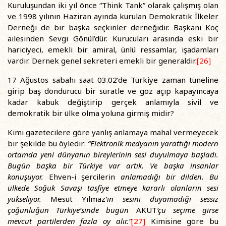
Kuruluşundan iki yıl önce “Think Tank” olarak çalışmış olan
ve 1998 yılının Haziran ayında kurulan Demokratik İlkeler
Derneği de bir başka seçkinler derneğidir. Başkanı Koç
ailesinden Sevgi Gönül’dür. Kurucuları arasında eski bir
hariciyeci, emekli bir amiral, ünlü ressamlar, işadamları
vardır. Dernek genel sekreteri emekli bir generaldir.
[26]
17 Ağustos sabahı saat 03.02’de Türkiye zaman tüneline
girip baş döndürücü bir süratle ve göz açıp kapayıncaya
kadar kabuk değiştirip gerçek anlamıyla sivil ve
demokratik bir ülke olma yoluna girmiş midir?
Kimi gazetecilere göre yanlış anlamaya mahal vermeyecek
bir şekilde bu öyledir:
“Elektronik medyanın yarattığı modern
ortamda yeni dünyanın bireylerinin sesi duyulmaya başladı.
Bugün başka bir Türkiye var artık. Ve başka insanlar
konuşuyor.
Ehven-i şercilerin
anlamadığı bir dilden. Bu
ülkede Soğuk Savaşı tasfiye etmeye kararlı olanların sesi
yükseliyor.
Mesut Yılmaz
’ın sesini duyamadığı sessiz
çoğunluğun Türkiye’sinde bugün
AKUT
’çu seçime girse
mevcut partilerden fazla oy alır.”
[27]
Kimisine göre bu