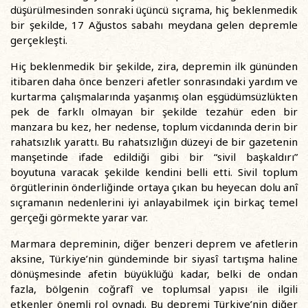
düşürülmesinden sonraki üçüncü sıçrama, hiç beklenmedik
bir şekilde, 17 Ağustos sabahı meydana gelen depremle
gerçekleşti.
Hiç beklenmedik bir şekilde, zira, depremin ilk gününden
itibaren daha önce benzeri afetler sonrasındaki yardım ve
kurtarma çalışmalarında yaşanmış olan eşgüdümsüzlükten
pek de farklı olmayan bir şekilde tezahür eden bir
manzara bu kez, her nedense, toplum vicdanında derin bir
rahatsızlık yarattı. Bu rahatsızlığın düzeyi de bir gazetenin
manşetinde ifade edildiği gibi bir “sivil başkaldırı”
boyutuna varacak şekilde kendini belli etti. Sivil toplum
örgütlerinin önderliğinde ortaya çıkan bu heyecan dolu anî
sıçramanın nedenlerini iyi anlayabilmek için birkaç temel
gerçeği görmekte yarar var.
Marmara depreminin, diğer benzeri deprem ve afetlerin
aksine, Türkiye’nin gündeminde bir siyasî tartışma haline
dönüşmesinde afetin büyüklüğü kadar, belki de ondan
fazla, bölgenin coğrafî ve toplumsal yapısı ile ilgili
etkenler önemli rol oynadı. Bu depremi Türkiye’nin diğer