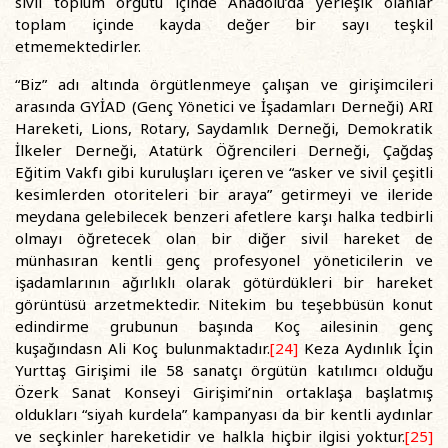
sivil toplum örgütü içinde Anadolu’da yerleşik olanlar
toplam içinde kayda değer bir sayı teşkil
etmemektedirler.
“Biz” adı altında örgütlenmeye çalışan ve girişimcileri
arasında GYİAD (Genç Yönetici ve İşadamları Derneği) ARI
Hareketi, Lions, Rotary, Saydamlık Derneği, Demokratik
İlkeler Derneği, Atatürk Öğrencileri Derneği, Çağdaş
Eğitim Vakfı gibi kuruluşları içeren ve “asker ve sivil çeşitli
kesimlerden otoriteleri bir araya” getirmeyi ve ileride
meydana gelebilecek benzeri afetlere karşı halka tedbirli
olmayı öğretecek olan bir diğer sivil hareket de
münhasıran kentli genç profesyonel yöneticilerin ve
işadamlarının ağırlıklı olarak götürdükleri bir hareket
görüntüsü arzetmektedir. Nitekim bu teşebbüsün konut
edindirme grubunun başında Koç ailesinin genç
kuşağındasn Ali Koç bulunmaktadır.
[24]
Keza Aydınlık İçin
Yurttaş Girişimi ile 58 sanatçı örgütün katılımcı olduğu
Özerk Sanat Konseyi Girişimi’nin ortaklaşa başlatmış
oldukları “siyah kurdela” kampanyası da bir kentli aydınlar
ve seçkinler hareketidir ve halkla hiçbir ilgisi yoktur.
[25]