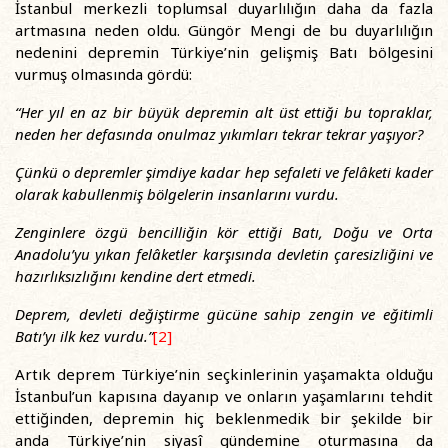
İstanbul merkezli toplumsal duyarlılığın daha da fazla
artmasına neden oldu. Güngör Mengi de bu duyarlılığın
nedenini depremin Türkiye’nin gelişmiş Batı bölgesini
vurmuş olmasında gördü:
“Her yıl en az bir büyük depremin alt üst ettiği bu topraklar,
neden her defasında onulmaz yıkımları tekrar tekrar yaşıyor?
Çünkü o depremler şimdiye kadar hep sefaleti ve felâketi kader
olarak kabullenmiş bölgelerin insanlarını vurdu.
Zenginlere özgü bencilliğin kör ettiği Batı, Doğu ve Orta
Anadolu’yu yıkan felâketler karşısında devletin çaresizliğini ve
hazırlıksızlığını kendine dert etmedi.
Deprem, devleti değiştirme gücüne sahip zengin ve eğitimli
Batı’yı ilk kez vurdu.”
[2]
Artık deprem Türkiye’nin seçkinlerinin yaşamakta olduğu
İstanbul’un kapısına dayanıp ve onların yaşamlarını tehdit
ettiğinden, depremin hiç beklenmedik bir şekilde bir
anda Türkiye’nin siyasî gündemine oturmasına da