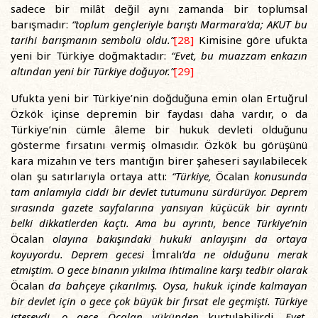
sadece bir milât değil aynı zamanda bir toplumsal
barışmadır:
“toplum gençleriyle barıştı Marmara’da; AKUT bu
tarihi barışmanın sembolü oldu.”
[28]
Kimisine göre ufukta
yeni bir Türkiye doğmaktadır:
“Evet, bu muazzam enkazın
altından yeni bir Türkiye doğuyor.”
[29]
Ufukta yeni bir Türkiye’nin doğduğuna emin olan Ertuğrul
Özkök içinse depremin bir faydası daha vardır, o da
Türkiye’nin cümle âleme bir hukuk devleti olduğunu
gösterme fırsatını vermiş olmasıdır. Özkök bu görüşünü
kara mizahın ve ters mantığın birer şaheseri sayılabilecek
olan şu satırlarıyla ortaya attı:
“Türkiye,
Öcalan
konusunda
tam anlamıyla ciddi bir devlet tutumunu sürdürüyor. Deprem
sırasında gazete sayfalarına yansıyan küçücük bir ayrıntı
belki dikkatlerden kaçtı. Ama bu ayrıntı, bence Türkiye’nin
Öcalan
olayına bakışındaki hukuki anlayışını da ortaya
koyuyordu. Deprem gecesi
İmralı
’da ne olduğunu merak
etmiştim. O gece binanın yıkılma ihtimaline karşı tedbir olarak
Öcalan
da bahçeye çıkarılmış. Oysa, hukuk içinde kalmayan
bir devlet için o gece çok büyük bir fırsat ele geçmişti. Türkiye
isteseydi, o gece Öcalan yükünden
kurtulabilirdi
. Evet,