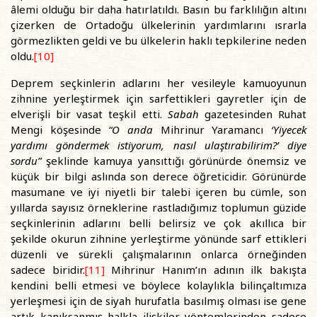
âlemi olduğu bir daha hatırlatıldı. Basın bu farklılığın altını
çizerken de Ortadoğu ülkelerinin yardımlarını ısrarla
görmezlikten geldi ve bu ülkelerin haklı tepkilerine neden
oldu.
[10]
Deprem seçkinlerin adlarını her vesileyle kamuoyunun
zihnine yerleştirmek için sarfettikleri gayretler için de
elverişli bir vasat teşkil etti.
Sabah
gazetesinden Ruhat
Mengi köşesinde
“O anda
Mihrinur Yaramancı
‘Yiyecek
yardımı göndermek istiyorum, nasıl ulaştırabilirim?’ diye
sordu”
şeklinde kamuya yansıttığı görünürde önemsiz ve
küçük bir bilgi aslında son derece öğreticidir. Görünürde
masumane ve iyi niyetli bir talebi içeren bu cümle, son
yıllarda sayısız örneklerine rastladığımız toplumun güzide
seçkinlerinin adlarını belli belirsiz ve çok akıllıca bir
şekilde okurun zihnine yerleştirme yönünde sarf ettikleri
düzenli ve sürekli çalışmalarının onlarca örneğinden
sadece biridir.
[11]
Mihrinur Hanım’ın adının ilk bakışta
kendini belli etmesi ve böylece kolaylıkla bilinçaltımıza
yerleşmesi için de siyah hurufatla basılmış olması ise gene
artık kanıksanmış halkla ilişkiler yöntemlerinden sadece