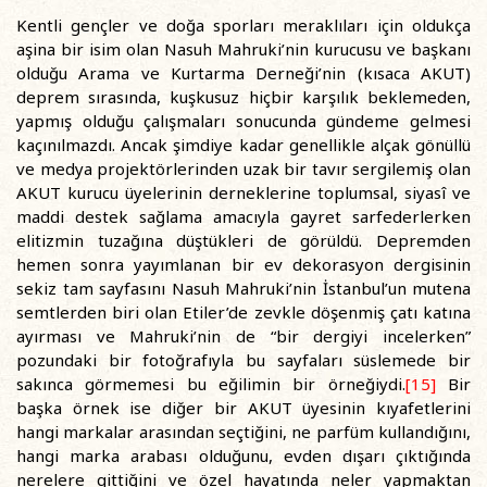
Kentli gençler ve doğa sporları meraklıları için oldukça
aşina bir isim olan Nasuh Mahruki’nin kurucusu ve başkanı
olduğu Arama ve Kurtarma Derneği’nin (kısaca AKUT)
deprem sırasında, kuşkusuz hiçbir karşılık beklemeden,
yapmış olduğu çalışmaları sonucunda gündeme gelmesi
kaçınılmazdı. Ancak şimdiye kadar genellikle alçak gönüllü
ve medya projektörlerinden uzak bir tavır sergilemiş olan
AKUT kurucu üyelerinin derneklerine toplumsal, siyasî ve
maddi destek sağlama amacıyla gayret sarfederlerken
elitizmin tuzağına düştükleri de görüldü. Depremden
hemen sonra yayımlanan bir ev dekorasyon dergisinin
sekiz tam sayfasını Nasuh Mahruki’nin İstanbul’un mutena
semtlerden biri olan Etiler’de zevkle döşenmiş çatı katına
ayırması ve Mahruki’nin de “bir dergiyi incelerken”
pozundaki bir fotoğrafıyla bu sayfaları süslemede bir
sakınca görmemesi bu eğilimin bir örneğiydi.
[15]
Bir
başka örnek ise diğer bir AKUT üyesinin kıyafetlerini
hangi markalar arasından seçtiğini, ne parfüm kullandığını,
hangi marka arabası olduğunu, evden dışarı çıktığında
nerelere gittiğini ve özel hayatında neler yapmaktan