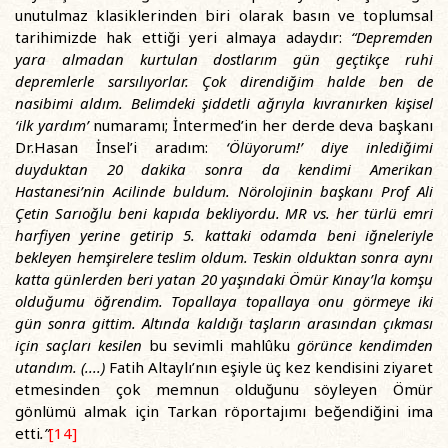
unutulmaz klasiklerinden biri olarak basın ve toplumsal
tarihimizde hak ettiği yeri almaya adaydır:
“Depremden
yara almadan kurtulan dostlarım gün geçtikçe ruhi
depremlerle sarsılıyorlar. Çok direndiğim halde ben de
nasibimi aldım. Belimdeki şiddetli ağrıyla kıvranırken kişisel
‘ilk yardım’
numaramı; İntermed’in her derde deva başkanı
Dr.Hasan İnsel’i aradım:
‘Ölüyorum!’ diye inlediğimi
duyduktan 20 dakika sonra da kendimi Amerikan
Hastanesi’nin Acilinde buldum. Nörolojinin başkanı Prof Ali
Çetin Sarıoğlu beni kapıda bekliyordu. MR vs. her türlü emri
harfiyen yerine getirip 5. kattaki odamda beni iğneleriyle
bekleyen hemşirelere teslim oldum. Teskin olduktan sonra aynı
katta günlerden beri yatan 20 yaşındaki Ömür Kınay’la komşu
olduğumu öğrendim. Topallaya topallaya onu görmeye iki
gün sonra gittim. Altında kaldığı taşların arasından çıkması
için saçları kesilen
bu sevimli mahlûku
görünce kendimden
utandım. (....)
Fatih Altaylı’nın eşiyle üç kez kendisini ziyaret
etmesinden çok memnun olduğunu söyleyen Ömür
gönlümü almak için Tarkan röportajımı beğendiğini ima
etti
.”
[14]