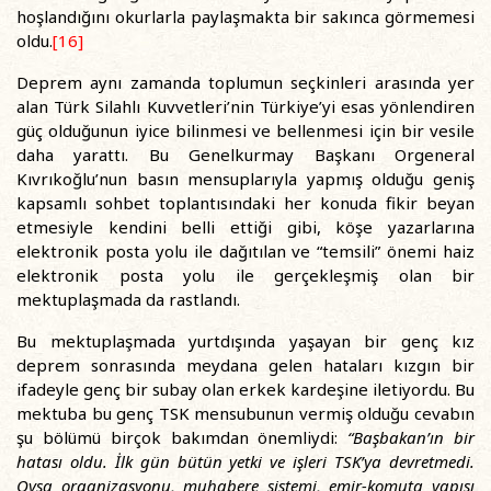
hoşlandığını okurlarla paylaşmakta bir sakınca görmemesi
oldu.
[16]
Deprem aynı zamanda toplumun seçkinleri arasında yer
alan Türk Silahlı Kuvvetleri’nin Türkiye’yi esas yönlendiren
güç olduğunun iyice bilinmesi ve bellenmesi için bir vesile
daha yarattı. Bu Genelkurmay Başkanı Orgeneral
Kıvrıkoğlu’nun basın mensuplarıyla yapmış olduğu geniş
kapsamlı sohbet toplantısındaki her konuda fikir beyan
etmesiyle kendini belli ettiği gibi, köşe yazarlarına
elektronik posta yolu ile dağıtılan ve “temsili” önemi haiz
elektronik posta yolu ile gerçekleşmiş olan bir
mektuplaşmada da rastlandı.
Bu mektuplaşmada yurtdışında yaşayan bir genç kız
deprem sonrasında meydana gelen hataları kızgın bir
ifadeyle genç bir subay olan erkek kardeşine iletiyordu. Bu
mektuba bu genç TSK mensubunun vermiş olduğu cevabın
şu bölümü birçok bakımdan önemliydi:
“Başbakan’ın bir
hatası oldu. İlk gün bütün yetki ve işleri TSK’ya devretmedi.
Oysa organizasyonu, muhabere sistemi, emir-komuta yapısı