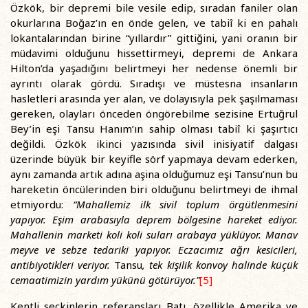
Özkök, bir depremi bile vesile edip, sıradan faniler olan
okurlarına Boğaz’ın en önde gelen, ve tabiî ki en pahalı
lokantalarından birine “yıllardır” gittiğini, yani oranın bir
müdavimi olduğunu hissettirmeyi, depremi de Ankara
Hilton’da yaşadığını belirtmeyi her nedense önemli bir
ayrıntı olarak gördü. Sıradışı ve müstesna insanların
hasletleri arasında yer alan, ve dolayısıyla pek şaşılmaması
gereken, olayları önceden öngörebilme sezisine Ertuğrul
Bey’in eşi Tansu Hanım’ın sahip olması tabiî ki şaşırtıcı
değildi. Özkök ikinci yazısında sivil inisiyatif dalgası
üzerinde büyük bir keyifle sörf yapmaya devam ederken,
aynı zamanda artık adına aşina olduğumuz eşi Tansu’nun bu
hareketin öncülerinden biri olduğunu belirtmeyi de ihmal
etmiyordu:
“Mahallemiz ilk sivil toplum örgütlenmesini
yapıyor. Eşim arabasıyla deprem bölgesine hareket ediyor.
Mahallenin marketi koli koli suları arabaya yüklüyor. Manav
meyve ve sebze tedariki yapıyor. Eczacımız ağrı kesicileri,
antibiyotikleri veriyor.
Tansu
, tek kişilik konvoy halinde küçük
cemaatimizin yardım yükünü götürüyor.”
[5]
Kentli seçkinlerin referansları Batı, özellikle Amerika ve