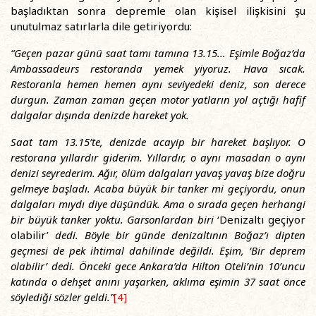
başladıktan sonra depremle olan kişisel ilişkisini şu
unutulmaz satırlarla dile getiriyordu:
“Geçen pazar günü saat tamı tamına 13.15... Eşimle Boğaz’da
Ambassadeurs restoranda yemek yiyoruz. Hava sıcak.
Restoranla hemen hemen aynı seviyedeki deniz, son derece
durgun. Zaman zaman geçen motor yatların yol açtığı hafif
dalgalar dışında denizde hareket yok.
Saat tam 13.15’te, denizde acayip bir hareket başlıyor. O
restorana yıllardır giderim. Yıllardır, o aynı masadan o aynı
denizi seyrederim. Ağır, ölüm dalgaları yavaş yavaş bize doğru
gelmeye başladı. Acaba büyük bir tanker mi geçiyordu, onun
dalgaları mıydı diye düşündük. Ama o sırada geçen herhangi
bir büyük tanker yoktu. Garsonlardan biri
‘Denizaltı geçiyor
olabilir’
dedi. Böyle bir günde denizaltının Boğaz’ı dipten
geçmesi de pek ihtimal dahilinde değildi. Eşim, ‘Bir deprem
olabilir’ dedi. Önceki gece Ankara’da Hilton Oteli’nin 10’uncu
katında o dehşet anını yaşarken, aklıma eşimin 37 saat önce
söylediği sözler geldi.”
[4]