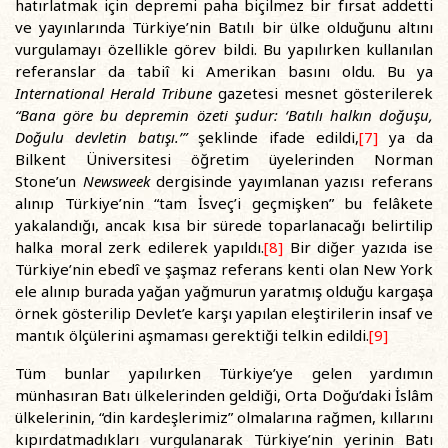
hatırlatmak için depremi paha biçilmez bir fırsat addetti
ve yayınlarında Türkiye’nin Batılı bir ülke olduğunu altını
vurgulamayı özellikle görev bildi. Bu yapılırken kullanılan
referanslar da tabiî ki Amerikan basını oldu. Bu ya
International Herald Tribune
gazetesi mesnet gösterilerek
“Bana göre bu depremin özeti şudur: ‘Batılı halkın doğuşu,
Doğulu devletin batışı.’”
şeklinde ifade edildi,
[7]
ya da
Bilkent Üniversitesi öğretim üyelerinden Norman
Stone’un
Newsweek
dergisinde yayımlanan yazısı referans
alınıp Türkiye’nin “tam İsveç’i geçmişken” bu felâkete
yakalandığı, ancak kısa bir sürede toparlanacağı belirtilip
halka moral zerk edilerek yapıldı.
[8]
Bir diğer yazıda ise
Türkiye’nin ebedî ve şaşmaz referans kenti olan New York
ele alınıp burada yağan yağmurun yaratmış olduğu kargaşa
örnek gösterilip Devlet’e karşı yapılan eleştirilerin insaf ve
mantık ölçülerini aşmaması gerektiği telkin edildi.
[9]
Tüm bunlar yapılırken Türkiye’ye gelen yardımın
münhasıran Batı ülkelerinden geldiği, Orta Doğu’daki İslâm
ülkelerinin, “din kardeşlerimiz” olmalarına rağmen, kıllarını
kıpırdatmadıkları vurgulanarak Türkiye’nin yerinin Batı