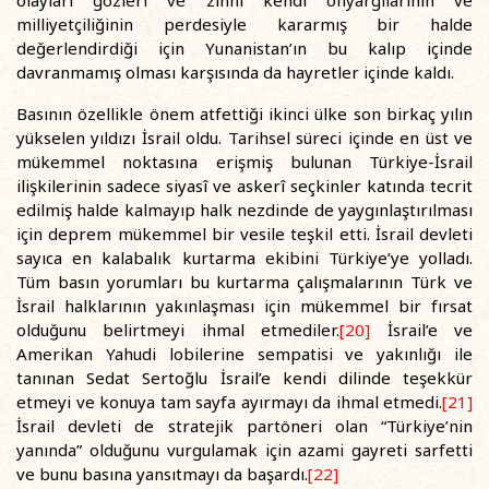
olayları gözleri ve zihni kendi önyargılarının ve
milliyetçiliğinin perdesiyle kararmış bir halde
değerlendirdiği için Yunanistan’ın bu kalıp içinde
davranmamış olması karşısında da hayretler içinde kaldı.
Basının özellikle önem atfettiği ikinci ülke son birkaç yılın
yükselen yıldızı İsrail oldu. Tarihsel süreci içinde en üst ve
mükemmel noktasına erişmiş bulunan Türkiye-İsrail
ilişkilerinin sadece siyasî ve askerî seçkinler katında tecrit
edilmiş halde kalmayıp halk nezdinde de yaygınlaştırılması
için deprem mükemmel bir vesile teşkil etti. İsrail devleti
sayıca en kalabalık kurtarma ekibini Türkiye’ye yolladı.
Tüm basın yorumları bu kurtarma çalışmalarının Türk ve
İsrail halklarının yakınlaşması için mükemmel bir fırsat
olduğunu belirtmeyi ihmal etmediler.
[20]
İsrail’e ve
Amerikan Yahudi lobilerine sempatisi ve yakınlığı ile
tanınan Sedat Sertoğlu İsrail’e kendi dilinde teşekkür
etmeyi ve konuya tam sayfa ayırmayı da ihmal etmedi.
[21]
İsrail devleti de stratejik partöneri olan “Türkiye’nin
yanında” olduğunu vurgulamak için azami gayreti sarfetti
ve bunu basına yansıtmayı da başardı.
[22]