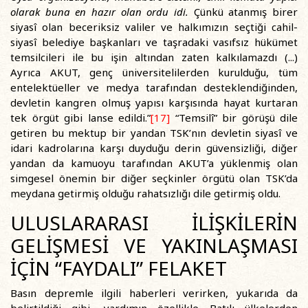
olarak buna en hazır olan ordu idi.
Çünkü atanmış birer
siyasî olan beceriksiz valiler ve halkımızın seçtiği cahil-
siyasî belediye başkanları ve taşradaki vasıfsız hükümet
temsilcileri ile bu işin altından zaten kalkılamazdı (...)
Ayrıca AKUT, genç üniversitelilerden kurulduğu, tüm
entelektüeller ve medya tarafından desteklendiğinden,
devletin kangren olmuş yapısı karşısında hayat kurtaran
tek örgüt gibi lanse edildi.”
[17]
“Temsilî” bir görüşü dile
getiren bu mektup bir yandan TSK’nın devletin siyasî ve
idari kadrolarına karşı duyduğu derin güvensizliği, diğer
yandan da kamuoyu tarafından AKUT’a yüklenmiş olan
simgesel önemin bir diğer seçkinler örgütü olan TSK’da
meydana getirmiş olduğu rahatsızlığı dile getirmiş oldu.
ULUSLARARASI İLİŞKİLERİN
GELİŞMESİ VE YAKINLAŞMASI
İÇİN “FAYDALI” FELAKET
Basın depremle ilgili haberleri verirken, yukarıda da