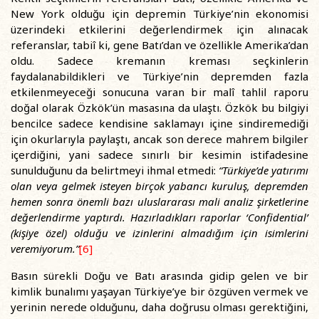
New York olduğu için depremin Türkiye’nin ekonomisi
üzerindeki etkilerini değerlendirmek için alınacak
referanslar, tabiî ki, gene Batı’dan ve özellikle Amerika’dan
oldu. Sadece kremanın kreması seçkinlerin
faydalanabildikleri ve Türkiye’nin depremden fazla
etkilenmeyeceği sonucuna varan bir malî tahlil raporu
doğal olarak Özkök’ün masasına da ulaştı. Özkök bu bilgiyi
bencilce sadece kendisine saklamayı içine sindiremediği
için okurlarıyla paylaştı, ancak son derece mahrem bilgiler
içerdiğini, yani sadece sınırlı bir kesimin istifadesine
sunulduğunu da belirtmeyi ihmal etmedi:
“Türkiye’de yatırımı
olan veya gelmek isteyen birçok yabancı kuruluş, depremden
hemen sonra önemli bazı uluslararası mali analiz şirketlerine
değerlendirme yaptırdı. Hazırladıkları raporlar ‘Confidential’
(kişiye özel) olduğu ve izinlerini almadığım için isimlerini
veremiyorum.”
[6]
Basın sürekli Doğu ve Batı arasında gidip gelen ve bir
kimlik bunalımı yaşayan Türkiye’ye bir özgüven vermek ve
yerinin nerede olduğunu, daha doğrusu olması gerektiğini,