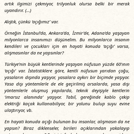
artık ilgimizi çekmiyor, trilyonluk olursa belki bir merak
uyandırır. (...)
Alıştık, çünkü ‘açığımız’ var.
Örneğin İstanbul’da, Ankara’da, İzmir’de, Adana’da yaşayan
milyonlarca insanımızı düşünelim. Bu milyonlarca insanın
kendileri ve çocukları için en hayati konuda ‘açığı’ varsa,
alışmasınlar da ne yapsınlar?
Türkiye’nin büyük kentlerinde yaşayan nüfusun yüzde 60’ının
‘açığı’ var. İstatistiklere göre, kentli nüfusun yarıdan çoğu,
yasaların dışında yaşıyor, yasalara aykırı bir biçimde yaşıyor.
Yasa dışı yöntemlerle de ele geçirilmiş arsalarda, yasa dışı
yöntemlerle oluşmuş yapılarda, teknik deyişiyle kentlerin
‘imarsız alanında’ yaşıyor. Tabiî, gereğinde kablo çekip
elektriği kaçak kullanabiliyor, bir yolunu bulup suyu evine
ulaştırıyor, vb.
En hayati konuda açığı bulunan bu insanlar, alışmasın da ne
yapsın? Biraz diklenseler, birileri açıklarından yakalayıp