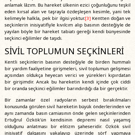
anlamak lâzım. Bu hareket ülkenin ezici çoğunluğunu teşkil
eden kırsal alan ve taşrayla özdeşleşen kesimle, yani tek
kelimeyle halkla, pek bir ilgisi yoktur.
[3]
Kentten doğan ve
seçkinlerin inisiyatifiyle kıvılcım alıp basının desteğiyle de
yayılan böyle bir hareket tabiatı gereği kendi bünyesinde
seçkinci eğilimler de taşıdı.
SİVİL TOPLUMUN SEÇKİNLERİ
Kentli seçkinlerin basının desteğiyle de birden hummalı
bir yardım faaliyetine girişmeleri, sivil toplumun gelişmesi
açısından oldukça heyecan verici ve yürekleri kıpırdatan
bir girişimdir. Ancak bu hareketin kendi içinde çok ciddi
bir oranda seçkinci eğilimler barındırdığı da bir gerçektir.
Bir zamanlar özel radyoların serbest bırakılmaları
konusunda görülen sivil hareketin büyük önderlerinden ve
aynı zamanda basın camiasının önde gelen seçkinlerinden
Ertuğrul Özkök’ün kendisinin depremi nasıl yaşamış
olduğunu anlatması bir elitizm şaheseridir. Özkök sivil
inisiyatif dalgasını yakalayıp üzerinde sörf yapmaya