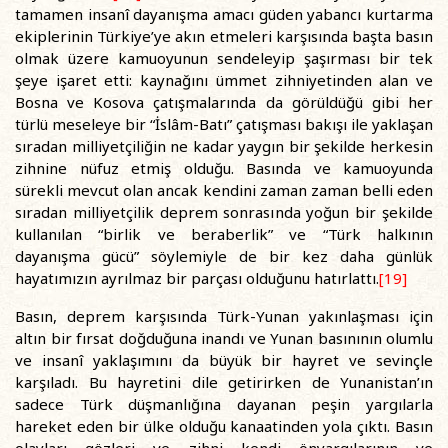
tamamen insanî dayanışma amacı güden yabancı kurtarma
ekiplerinin Türkiye’ye akın etmeleri karşısında başta basın
olmak üzere kamuoyunun sendeleyip şaşırması bir tek
şeye işaret etti: kaynağını ümmet zihniyetinden alan ve
Bosna ve Kosova çatışmalarında da görüldüğü gibi her
türlü meseleye bir “İslâm-Batı” çatışması bakışı ile yaklaşan
sıradan milliyetçiliğin ne kadar yaygın bir şekilde herkesin
zihnine nüfuz etmiş olduğu. Basında ve kamuoyunda
sürekli mevcut olan ancak kendini zaman zaman belli eden
sıradan milliyetçilik deprem sonrasında yoğun bir şekilde
kullanılan “birlik ve beraberlik” ve “Türk halkının
dayanışma gücü” söylemiyle de bir kez daha günlük
hayatımızın ayrılmaz bir parçası olduğunu hatırlattı.
[19]
Basın, deprem karşısında Türk-Yunan yakınlaşması için
altın bir fırsat doğduğuna inandı ve Yunan basınının olumlu
ve insanî yaklaşımını da büyük bir hayret ve sevinçle
karşıladı. Bu hayretini dile getirirken de Yunanistan’ın
sadece Türk düşmanlığına dayanan peşin yargılarla
hareket eden bir ülke olduğu kanaatinden yola çıktı. Basın