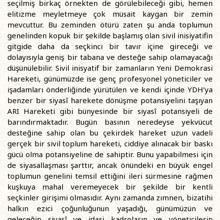
seçilmiş birkaç örnekten de görülebileceği gibi, hemen
elitizme meyletmeye çok müsait kaygan bir zemin
mevcuttur. Bu zeminden ötürü zaten şu anda toplumun
genelinden kopuk bir şekilde başlamış olan sivil inisiyatifin
gitgide daha da seçkinci bir tavır içine gireceği ve
dolayısıyla geniş bir tabana ve desteğe sahip olamayacağı
düşünülebilir. Sivil inisyatif bir zamanların Yeni Demokrasi
Hareketi, günümüzde ise genç profesyonel yöneticiler ve
işadamları önderliğinde yürütülen ve kendi içinde YDH’ya
benzer bir siyasî harekete dönüşme potansiyelini taşıyan
ARI Hareketi gibi bünyesinde bir siyasî potansiyeli de
barındırmaktadır. Bugün basının neredeyse yekvücut
desteğine sahip olan bu çekirdek hareket uzun vadeli
gerçek bir sivil toplum hareketi, ciddiye alınacak bir baskı
gücü olma potansiyeline de sahiptir. Bunu yapabilmesi için
de siyasallaşması şarttır, ancak önündeki en büyük engel
toplumun genelini temsil ettiğini ileri sürmesine rağmen
kuşkuya mahal veremeyecek bir şekilde bir kentli
seçkinler girişimi olmasıdır. Aynı zamanda zımnen, bizatihi
halkın ezici çoğunluğunun yaşadığı, günümüzün ve
geleceğin siyasî ve idari kadroların ve yöneticilerin