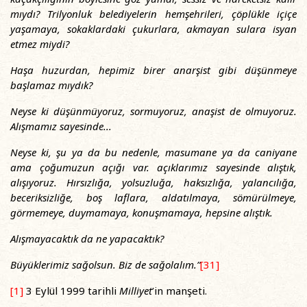
mıydı? Trilyonluk belediyelerin hemşehrileri, çöplükle içiçe
yaşamaya, sokaklardaki çukurlara, akmayan sulara isyan
etmez miydi?
Haşa huzurdan, hepimiz birer anarşist gibi düşünmeye
başlamaz mıydık?
Neyse ki düşünmüyoruz, sormuyoruz, anaşist de olmuyoruz.
Alışmamız sayesinde...
Neyse ki, şu ya da bu nedenle, masumane ya da caniyane
ama çoğumuzun açığı var. açıklarımız sayesinde alıştık,
alışıyoruz. Hırsızlığa, yolsuzluğa, haksızlığa, yalancılığa,
beceriksizliğe, boş laflara, aldatılmaya, sömürülmeye,
görmemeye, duymamaya, konuşmamaya, hepsine alıştık.
Alışmayacaktık da ne yapacaktık?
Büyüklerimiz sağolsun. Biz de sağolalım.”
[31]
[1]
3 Eylül 1999 tarihli
Milliyet
’in manşeti.