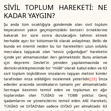
SİVİL TOPLUM HAREKETİ: NE
KADAR YAYGIN?
Şu anda tüm sıcaklığıyla gündemde olan sivil toplum
heyecanının yakın geçmişimizdeki benzeri örneklerine
bakarak bir süre sonra durulacağını tahmin etmek
herhalde aşırı bir kötümserlik olarak anlaşılmaz. Belki de
bunda en önemli neden bu tür hareketleri uzun soluklu
mecralara taşıyacak olan “sessiz çoğunluğun” hareketin
içinde yer almamasından ileri gelmektedir. Bunu anlamak
için depremi Devlet’in yeniden yapılanmasında ve
demokratikleşmesinde bir “milât” olarak kabul eden ve 63
sivil toplum teşkilâtının imzalarını taşıyan metnin kimler
tarafından imza edildiğini incelemek yeterlidir.
[23]
İmza
edenler arasında sendikaların tamamı yer almamaktadır.
Sermaye kesimini temsil eden ve toplumun en ağır
toplarından olan TÜSİAD ve TOBB yoktur. Genç
işadamlarını ve yöneticilerini temsil eden ARI Hareketi,
TÜGİAD ve GYİAD’dan sadece GYİAD yer almaktadır. 63