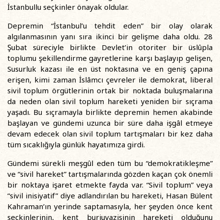
İstanbullu seçkinler önayak oldular.
Depremin “İstanbul’u tehdit eden” bir olay olarak
algılanmasının yanı sıra ikinci bir gelişme daha oldu. 28
Şubat süreciyle birlikte Devlet’in otoriter bir üslûpla
toplumu şekillendirme gayretlerine karşı başlayıp gelişen,
Susurluk kazası ile en üst noktasına ve en geniş çapına
erişen, kimi zaman İslâmcı çevreler ile demokrat, liberal
sivil toplum örgütlerinin ortak bir noktada buluşmalarına
da neden olan sivil toplum hareketi yeniden bir sıçrama
yaşadı. Bu sıçramayla birlikte depremin hemen akabinde
başlayan ve gündemi uzunca bir süre daha işgâl etmeye
devam edecek olan sivil toplum tartışmaları bir kez daha
tüm sıcaklığıyla günlük hayatımıza girdi.
Gündemi sürekli meşgûl eden tüm bu “demokratikleşme”
ve “sivil hareket” tartışmalarında gözden kaçan çok önemli
bir noktaya işaret etmekte fayda var. “Sivil toplum” veya
“sivil inisiyatif” diye adlandırılan bu hareketi, Hasan Bülent
Kahraman’ın yerinde saptamasıyla, her şeyden önce kent
seçkinlerinin, kent burjuvazisinin hareketi olduğunu