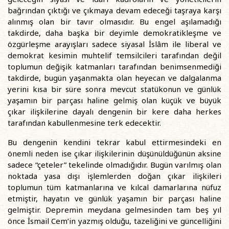
bağrından çıktığı ve çıkmaya devam edeceği taşraya karşı
alınmış olan bir tavır olmasıdır. Bu engel aşılamadığı
takdirde, daha başka bir deyimle demokratikleşme ve
özgürleşme arayışları sadece siyasal İslâm ile liberal ve
demokrat kesimin muhtelif temsilcileri tarafından değil
toplumun değişik katmanları tarafından benimsenmediği
takdirde, bugün yaşanmakta olan heyecan ve dalgalanma
yerini kısa bir süre sonra mevcut statükonun ve günlük
yaşamın bir parçası haline gelmiş olan küçük ve büyük
çıkar ilişkilerine dayalı dengenin bir kere daha herkes
tarafından kabullenmesine terk edecektir.
Bu dengenin kendini tekrar kabul ettirmesindeki en
önemli neden ise çıkar ilişkilerinin düşünüldüğünün aksine
sadece “çeteler” tekelinde olmadığıdır. Bugün varılmış olan
noktada yasa dışı işlemlerden doğan çıkar ilişkileri
toplumun tüm katmanlarına ve kılcal damarlarına nüfuz
etmiştir, hayatın ve günlük yaşamın bir parçası haline
gelmiştir. Depremin meydana gelmesinden tam beş yıl
önce İsmail Cem’in yazmış olduğu, tazeliğini ve güncelliğini