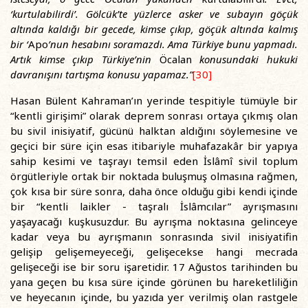
‘kurtulabilirdi’. Gölcük’te yüzlerce asker ve subayın göçük
altında kaldığı bir gecede, kimse çıkıp, göçük altında kalmış
bir ‘
Apo
’nun hesabını soramazdı. Ama Türkiye bunu yapmadı.
Artık kimse çıkıp Türkiye’nin
Öcalan
konusundaki hukuki
davranışını tartışma konusu yapamaz.”
[30]
Hasan Bülent Kahraman’ın yerinde tespitiyle tümüyle bir
“kentli girişimi” olarak deprem sonrası ortaya çıkmış olan
bu sivil inisiyatif, gücünü halktan aldığını söylemesine ve
geçici bir süre için esas itibariyle muhafazakâr bir yapıya
sahip kesimi ve taşrayı temsil eden İslâmî sivil toplum
örgütleriyle ortak bir noktada buluşmuş olmasına rağmen,
çok kısa bir süre sonra, daha önce olduğu gibi kendi içinde
bir “kentli laikler - taşralı İslâmcılar” ayrışmasını
yaşayacağı kuşkusuzdur. Bu ayrışma noktasına gelinceye
kadar veya bu ayrışmanın sonrasında sivil inisiyatifin
gelişip gelişemeyeceği, gelişecekse hangi mecrada
gelişeceği ise bir soru işaretidir. 17 Ağustos tarihinden bu
yana geçen bu kısa süre içinde görünen bu hareketliliğin
ve heyecanın içinde, bu yazıda yer verilmiş olan rastgele