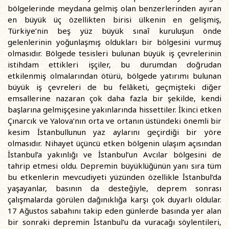
bölgelerinde meydana gelmiş olan benzerlerinden ayıran
en büyük üç özellikten birisi ülkenin en gelişmiş,
Türkiye’nin beş yüz büyük sınaî kuruluşun önde
gelenlerinin yoğunlaşmış oldukları bir bölgesini vurmuş
olmasıdır. Bölgede tesisleri bulunan büyük iş çevrelerinin
istihdam ettikleri işçiler, bu durumdan doğrudan
etkilenmiş olmalarından ötürü, bölgede yatırımı bulunan
büyük iş çevreleri de bu felâketi, geçmişteki diğer
emsallerine nazaran çok daha fazla bir şekilde, kendi
başlarına gelmişçesine yakınlarında hissettiler. İkinci etken
Çınarcık ve Yalova’nın orta ve ortanın üstündeki önemli bir
kesim İstanbullunun yaz aylarını geçirdiği bir yöre
olmasıdır. Nihayet üçüncü etken bölgenin ulaşım açısından
İstanbul’a yakınlığı ve İstanbul’un Avcılar bölgesini de
tahrip etmesi oldu. Depremin büyüklüğünün yanı sıra tüm
bu etkenlerin mevcudiyeti yüzünden özellikle İstanbul’da
yaşayanlar, basının da desteğiyle, deprem sonrası
çalışmalarda görülen dağınıklığa karşı çok duyarlı oldular.
17 Ağustos sabahını takip eden günlerde basında yer alan
bir sonraki depremin İstanbul’u da vuracağı söylentileri,