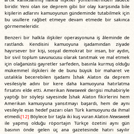
biridir. Yeni olan ise deprem gibi bir olay karşısında bile
kişilerin adlarını kamuoyunun gündeminde tutabilmek için
bu usullere rağbet etmeye devam etmede bir sakınca
görmemeleridir.
Benzeri bir halkla ilişkiler operasyonuna iş âleminde de
rastlandı. Kendisini kamuoyuna işadamından ziyade
hayırsever bir kişi, sosyal demokrat bir insan, bir aydın,
bir sivil toplum savunucusu olarak tanıtmak ve mal etmek
için olağanüstü gayretler sarfeden, basınla kurmuş olduğu
mükemmel ilişkileri ile de bunu büyük bir maharet ve
ustalıkla becerebilen işadamı İshak Alaton da deprem
vesilesiyle adını bir kere daha kamuoyuna hatırlatma
fırsatını elde etti. Amerikan
Newsweek
dergisi muhabiriyle
yaptığı bir söyleşi sayesinde İshak Alaton fikirlerini hem
Amerikan kamuoyuna yansıtmayı başardı, hem de aynı
vesileyle esas hedef pazarı olan Türk kamuoyunu da ihmal
etmedi.
[12]
Böylece bir taşla iki kuş vuran Alaton
Newsweek
ile yapmış olduğu röportajın Türkçe özetini aynı gün
basının önde gelen üç ana gazetesinde hatırı sayılır