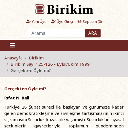
Yeni Üye
Üye Girişi
Sepetim (
0
)
ARA
Anasayfa
Birikim
Birikim Sayı 125-126 - Eylül/Ekim 1999
Gerçekten Öyle mi?
Gerçekten Öyle mi?
Rıfat N. Bali
Türkiye 28 Şubat süreci ile başlayan ve günümüze kadar
gelen demokratikleşme ve sivilleşme tartışmalarının ikinci
sıçramasını Susurluk kazası ile yaşamıştı. Susurluk’un siyasal
seçkinlerin gayretleriyle toplumun gündeminden