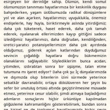
esirgeyen bir derinliğe sahip. Ölümün, kendi somut
ölümümüzün tanınması hayatlarımıza bir keskinlik duygusu
bahşederken, yaşam üslûbumuzda radikal dönüşümlere
yol ve alan açarken, hayatlarımızı; uyuşuklukla, önemsiz
endişelerle, hay huyla, biriktirmeyle aslında yitirdiğimiz;
daha çok tüketerek, haset ederek, daha çok tamah
ederek, oyalanarak ellerimizden kayıp gittiğini sadece
izlediğimiz hayatlarımızı, daha doğrudan, kendiliğinden,
üretici-yaratıcı potansiyellerimizin daha çok ayırdında
olduğumuz, giderek açılan katlarından duyduğumuz
sevincin çoğaldığı hayatlara doğru bükmemizin
olanaklarını sağlayabilir. Söylediklerim bunca acıdan,
yitimden, ızdırabtan sonra bir üşüşme, talan etme
tutumuna mı işaret ediyor? Daha çok şu: İç dünyalarımızda
ve dışımızda olup bitenlerin izini sürmede yeterince
sebatkâr davranabilir, ortaya dökülüveren her şeyin bu
sefer bir unutuluş örtüsü altında geçiştirilmesine müsaade
etmez, yeterince cesur olabilir, şimdi atmaya başladığımız
adımların sonuçlarını hiçbir ürküntüye kapılmadan
göğüsleme kahramanlığını gösterebilirsek, bundan sonra
ne kişisel ne de toplumsal hayatlarımızda hiçbir şeyin