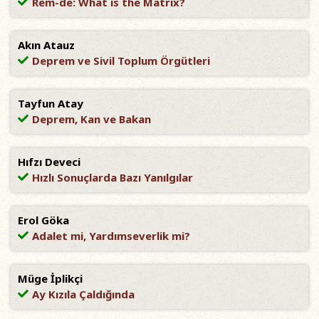
Rem-de: What is the Matrix?
Akın Atauz
Deprem ve Sivil Toplum Örgütleri
Tayfun Atay
Deprem, Kan ve Bakan
Hıfzı Deveci
Hızlı Sonuçlarda Bazı Yanılgılar
Erol Göka
Adalet mi, Yardımseverlik mi?
Müge İplikçi
Ay Kızıla Çaldığında