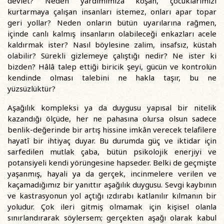
devlet? Neden yardımımıza koşan, çocuklarımızı
kurtarmaya çalışan insanları istemez, onları apar topar
geri yollar? Neden onların bütün uyarılarına rağmen,
içinde canlı kalmış insanların olabileceği enkazları acele
kaldırmak ister? Nasıl böylesine zalim, insafsız, küstah
olabilir? Sürekli gizlemeye çalıştığı nedir? Ne ister ki
bizden? Hâlâ talep ettiği biricik şeyi, gücün ve kontrolün
kendinde olması talebini ne hakla taşır, bu ne
yüzsüzlüktür?
Aşağılık kompleksi ya da duygusu yapısal bir nitelik
kazandığı ölçüde, her ne pahasına olursa olsun sadece
benlik-değerinde bir artış hissine imkân verecek telafilere
hayatî bir ihtiyaç duyar. Bu durumda güç ve iktidar için
sarfedilen mutlak çaba, bütün psikolojik enerjiyi ve
potansiyeli kendi yörüngesine hapseder. Belki de geçmişte
yaşanmış, hayali ya da gerçek, incinmelere verilen ve
kaçamadığımız bir yanıttır aşağılık duygusu. Sevgi kaybının
ve kastrasyonun yol açtığı ızdırabı katlanılır kılmanın bir
yoludur. Çok ileri gitmiş olmamak için kişisel olanla
sınırlandırarak söylersem; gerçekten aşağı olarak kabul