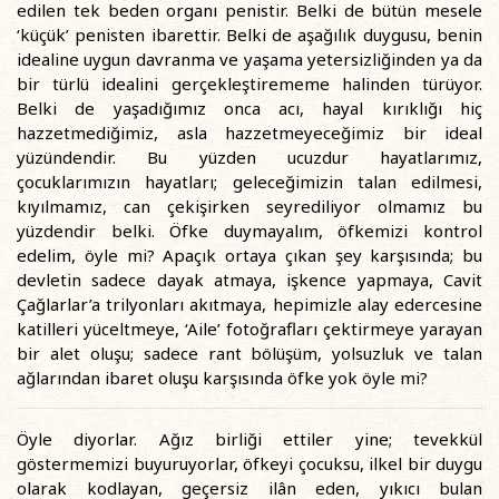
edilen tek beden organı penistir. Belki de bütün mesele
‘küçük’ penisten ibarettir. Belki de aşağılık duygusu, benin
idealine uygun davranma ve yaşama yetersizliğinden ya da
bir türlü idealini gerçekleştirememe halinden türüyor.
Belki de yaşadığımız onca acı, hayal kırıklığı hiç
hazzetmediğimiz, asla hazzetmeyeceğimiz bir ideal
yüzündendir. Bu yüzden ucuzdur hayatlarımız,
çocuklarımızın hayatları; geleceğimizin talan edilmesi,
kıyılmamız, can çekişirken seyrediliyor olmamız bu
yüzdendir belki. Öfke duymayalım, öfkemizi kontrol
edelim, öyle mi? Apaçık ortaya çıkan şey karşısında; bu
devletin sadece dayak atmaya, işkence yapmaya, Cavit
Çağlarlar’a trilyonları akıtmaya, hepimizle alay edercesine
katilleri yüceltmeye, ‘Aile’ fotoğrafları çektirmeye yarayan
bir alet oluşu; sadece rant bölüşüm, yolsuzluk ve talan
ağlarından ibaret oluşu karşısında öfke yok öyle mi?
Öyle diyorlar. Ağız birliği ettiler yine; tevekkül
göstermemizi buyuruyorlar, öfkeyi çocuksu, ilkel bir duygu
olarak kodlayan, geçersiz ilân eden, yıkıcı bulan