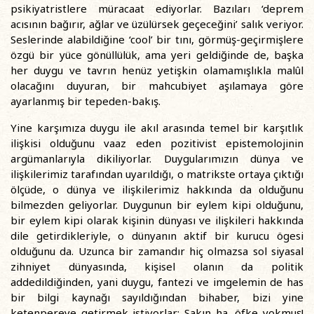
psikiyatristlere müracaat ediyorlar. Bazıları ‘deprem
acısının bağırır, ağlar ve üzülürsek geçeceğini’ salık veriyor.
Seslerinde alabildiğine ‘cool’ bir tını, görmüş-geçirmişlere
özgü bir yüce gönüllülük, ama yeri geldiğinde de, başka
her duygu ve tavrın henüz yetişkin olamamışlıkla malûl
olacağını duyuran, bir mahcubiyet aşılamaya göre
ayarlanmış bir tepeden-bakış.
Yine karşımıza duygu ile akıl arasında temel bir karşıtlık
ilişkisi olduğunu vaaz eden pozitivist epistemolojinin
argümanlarıyla dikiliyorlar. Duygularımızın dünya ve
ilişkilerimiz tarafından uyarıldığı, o matrikste ortaya çıktığı
ölçüde, o dünya ve ilişkilerimiz hakkında da olduğunu
bilmezden geliyorlar. Duygunun bir eylem kipi olduğunu,
bir eylem kipi olarak kişinin dünyası ve ilişkileri hakkında
dile getirdikleriyle, o dünyanın aktif bir kurucu ögesi
olduğunu da. Uzunca bir zamandır hiç olmazsa sol siyasal
zihniyet dünyasında, kişisel olanın da politik
addedildiğinden, yani duygu, fantezi ve imgelemin de has
bir bilgi kaynağı sayıldığından bihaber, bizi yine
ketenpereye getirmek istiyorlar: Sakın ha, öfke yokmuş!