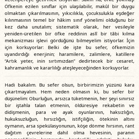
Öfkenin ezilen sınıflar için ulaşılabilir, makûl bir duygu
olmaktan çıkarılmasının, yıkıcılıkla, çocuksulukla eşdeğer
kılınmasının temel bir hâkim sınıf yönelimi olduğunu bir
kez daha unutalım; sistematik olarak, her vesileyle
yeniden-üretilen bir öfke reddinin aslî bir tâbi kılma
mekanizması işlevi gördüğünü bilmeyelim istiyorlar. İçin
için korkuyorlar: Belki de işte bu sefer, öfkemizin
uyandırdığı enerjinin; haramilere, zalimlere, katillere
“Artık yeter, inin sırtımızdan” dedirtecek bir cesaret,
kahramanlık ve kararlılığı ateşleyeceğinden korkuyorlar.
Hadi bakalım. Bu sefer olsun, birbirimizin yüzünü kara
çıkartmayalım. Hem neden olmasın ki, bu sefer bir
düşünelim: Oburluğun, arsızca tüketmenin, her şeyi sınırsız
bir iştahla talan etmenin, öldüresiye rekabetin ve
didişmenin, para ve ayak oyunlarının, haksızlığın,
hukuksuzluğun, hırsızlığın, istifçiliğin, ötekinin altını
oymanın, arsa spekülasyonunun, köşe dönme hırsının, rant
dağıtım çevrelerine dahil olma hevesinin, paranın