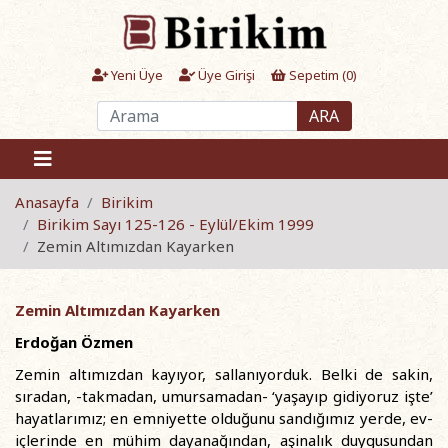
Yeni Üye
Üye Girişi
Sepetim (
0
)
ARA
Anasayfa
Birikim
Birikim Sayı 125-126 - Eylül/Ekim 1999
Zemin Altımızdan Kayarken
Zemin Altımızdan Kayarken
Erdoğan Özmen
Zemin altımızdan kayıyor, sallanıyorduk. Belki de sakin,
sıradan, -takmadan, umursamadan- ‘yaşayıp gidiyoruz işte’
hayatlarımız; en emniyette olduğunu sandığımız yerde, ev-
içlerinde en mühim dayanağından, aşinalık duygusundan