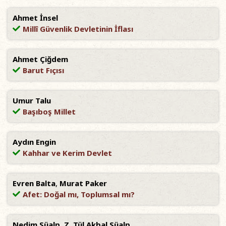
Ahmet İnsel
Millî Güvenlik Devletinin İflası
Ahmet Çiğdem
Barut Fıçısı
Umur Talu
Başıboş Millet
Aydın Engin
Kahhar ve Kerim Devlet
Evren Balta
,
Murat Paker
Afet: Doğal mı, Toplumsal mı?
Nedim Süalp
,
Z. Tül Akbal Süalp