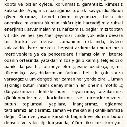
koptu ve bizler öylece, korunmasız, garantisiz, kimsesiz
kalakaldık. Ayağımızı bastığımız toprak kayıyordu. Bütün
güvencelerimizi, temel güven duygumuzu, belki de
önemlice miktarını ölümün inkârı için harcadığımız ruhsal
enerjimizi, savunmalarımızı, hafızamızı, bağlarımızı toptan
yitirdik ve her şeyi/her şeyimizi içinde yok eden devasa
bir korku ve dehşet zamanının ortasında, öylece
kalakaldık. İster herkesi, hepsini ardımızda unutup hızla
merdivenlere ya da pencerelere fırlamış olalım, isterse
odanın ortasında, yataklarımızda yığılıp kalmış; felç edici o
panik dalgası hiç bitmeyecekmişçesine uzadıkça, içimiz
tükendikçe yaşadıklarımızın farkına belli ki çok sonra
varacağız: Ölüm dehşeti her zaman her yerde zira. Ölümün
aşkınlığı bütün insanî deneyimlerin en önemli motifi: İç
dünyalarımızın dehlizlerinden; rüyalarımız, arzularımız,
güdülenmelerimiz, korkularımız ve dirençlerimizden,
bütün toplumsal yapılara, inançlarımız, eğlenme
tarzlarımız, anıtlarımız, zaman ve mekân alışkanlıklarımıza
değin. Ölüm ve yaşam karşılıklı bağımlı ve ölümün bütün
dehşeti ve yıkıcılığı karşısında, ölüm fikri bizi koruyan,