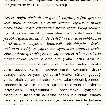
gerçekten de eskisi gibi kalamayacağı...
“Devlet, doğal afetlerde (ve günlük hayatta) şefkat gösteren
veya bunu esirgeyen bir varlık değildir. Toplumun maaşlı
memurudur. Devlet, kürsülerden beline kadar sarkıp kollarını
açarak halka, ‘devlet yardım elini uzatacaktır’ diyen bir
yaratık değildir. Bu, kendinde devletlilik vehmeden politikacı ve
bürokratların hayasız, babaerkil küstahlığıdır. Devlet,
toplumun verdiği işi yapan bir siyasi-idari örgüttür. Devleti
şahıslandıran görevliler, işlerini yapmazlarsa, o kürsülerden ve
makamlardan çekilip alınmalıdır”
(Taha Parla). Ama bu
devlet neden sadece ceberruttur, neden sadece devlet
olma gücünü kullanır, sadece yasak koymaya, dayak
atmaya, işkence yapmaya yarar? Neden sürekli gözdağı
verir, tehdit ve tembih eder, korku salar? Eleştiriye neden
tahammülü yoktur, neden sürekli toplumun taleplerini,
ihtiyaçlarını, duyarlılıklarını bastırmaya çalışmakla
meşgûldür, insanların acılarına neden hiç kulak asmaz?
İnsanlar göçük altlarında can çekişirken nerede bulunur