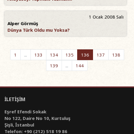
1 Ocak 2008 Salı
Alper Görmüş
Dünya Türk Oldu mu Yoksa?
1
...
133
134
135
136
137
138
139
...
144
İLETİŞİM
Eşref Efendi Sokak
No 122, Daire No 10, Kurtuluş
Şişli, İstanbul
Telefon: +90 (212) 518 19 86