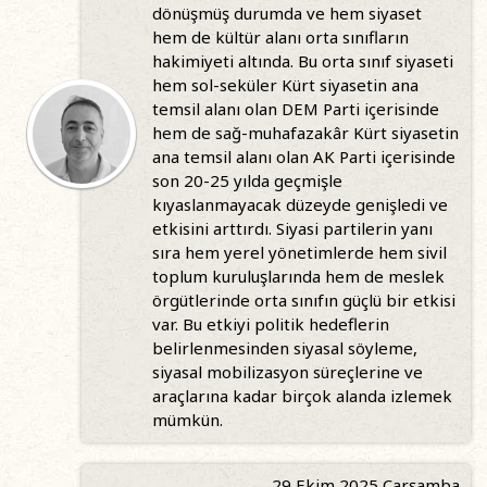
dönüşmüş durumda ve hem siyaset
hem de kültür alanı orta sınıfların
hakimiyeti altında. Bu orta sınıf siyaseti
hem sol-seküler Kürt siyasetin ana
temsil alanı olan DEM Parti içerisinde
hem de sağ-muhafazakâr Kürt siyasetin
ana temsil alanı olan AK Parti içerisinde
son 20-25 yılda geçmişle
kıyaslanmayacak düzeyde genişledi ve
etkisini arttırdı. Siyasi partilerin yanı
sıra hem yerel yönetimlerde hem sivil
toplum kuruluşlarında hem de meslek
örgütlerinde orta sınıfın güçlü bir etkisi
var. Bu etkiyi politik hedeflerin
belirlenmesinden siyasal söyleme,
siyasal mobilizasyon süreçlerine ve
araçlarına kadar birçok alanda izlemek
mümkün.
29 Ekim 2025 Çarşamba