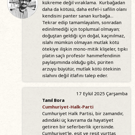
kükreme değil vıraklama. Kurbağadan
daha da kötüsü, daha esfel-i safilin olanı
kendisini panter sanan kurbağa…
Tekrar edip tamamlayalım, sonradan
edinilmediği için toplumsal olmayan;
doğuştan geldiği için doğal, kaçınılmaz,
ıslahı mümkün olmayan mutlak kötü
ötekiye ilişkin mono-mitik klişeler, tıpkı
platin saçlı profesör hanımefendinin
paylaşımında olduğu gibi, püriten
arzuyu büyütür, mutlak kötü ötekinin
ıslahını değil itlafını talep eder.
17 Eylül 2025 Çarşamba
Tanıl Bora
Cumhuriyet-Halk-Parti
Cumhuriyet Halk Partisi, bir zamandır,
adındaki üç kavrama da hayatiyet
getiren bir seferberlik içerisinde.
Cumhuriyet’le, eşit ve reşit yurttaş