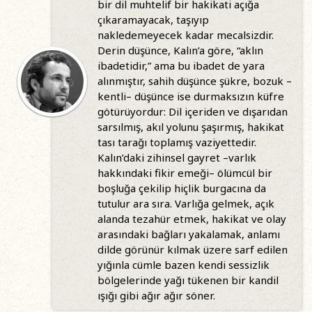
bir dil muhtelif bir hakikati açığa
çıkaramayacak, taşıyıp
nakledemeyecek kadar mecalsizdir.
Derin düşünce, Kalın’a göre, “aklın
ibadetidir,” ama bu ibadet de yara
alınmıştır, sahih düşünce şükre, bozuk –
kentli– düşünce ise durmaksızın küfre
götürüyordur: Dil içeriden ve dışarıdan
sarsılmış, akıl yolunu şaşırmış, hakikat
tası tarağı toplamış vaziyettedir.
Kalın’daki zihinsel gayret –varlık
hakkındaki fikir emeği– ölümcül bir
boşluğa çekilip hiçlik burgacına da
tutulur ara sıra. Varlığa gelmek, açık
alanda tezahür etmek, hakikat ve olay
arasındaki bağları yakalamak, anlamı
dilde görünür kılmak üzere sarf edilen
yığınla cümle bazen kendi sessizlik
bölgelerinde yağı tükenen bir kandil
ışığı gibi ağır ağır söner.