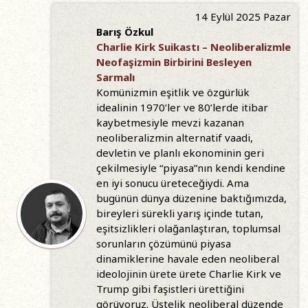
14 Eylül 2025 Pazar
Barış Özkul
Charlie Kirk Suikastı – Neoliberalizmle
Neofaşizmin Birbirini Besleyen
Sarmalı
Komünizmin eşitlik ve özgürlük
idealinin 1970’ler ve 80’lerde itibar
kaybetmesiyle mevzi kazanan
neoliberalizmin alternatif vaadi,
devletin ve planlı ekonominin geri
çekilmesiyle “piyasa”nın kendi kendine
en iyi sonucu üreteceğiydi. Ama
bugünün dünya düzenine baktığımızda,
bireyleri sürekli yarış içinde tutan,
eşitsizlikleri olağanlaştıran, toplumsal
sorunların çözümünü piyasa
dinamiklerine havale eden neoliberal
ideolojinin ürete ürete Charlie Kirk ve
Trump gibi faşistleri ürettiğini
görüyoruz. Üstelik neoliberal düzende