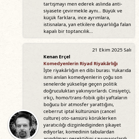
tartışmayı men ederek aslında anti-
siyasete çevirmekle aynı… Büyük ve
küçük farklara, ince ayrımlara,
istisnalara, yan etkilere duyarlılığa falan
kapalı bir toptancılık…
21 Ekim 2025 Salı
Kenan Erçel
Komedyenlerin Riyad Riyakârlığı
İşte riyakârlığın en dibi burası. Yukarıda
ismi anılan komedyenlerin çoğu son
senelerde yükselişe geçen politik
doğruculuktan yakınıyorlardı. Cinsiyetçi,
ırkçı, homo/trans-fobik gibi yaftaların
boğucu bir atmosfer yarattığını,
ceberrut iptal kültürünün (cancel
culture) oto-sansürü körüklerken
yaratıcılığı dizginlediginden şikayet
ediyorlar, komedinin tabulardan
arındılması gerektiğini savunuyorlardı.