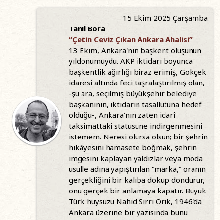
15 Ekim 2025 Çarşamba
Tanıl Bora
“Çetin Ceviz Çıkan Ankara Ahalisi”
13 Ekim, Ankara'nın başkent oluşunun
yıldönümüydü. AKP iktidarı boyunca
başkentlik ağırlığı biraz erimiş, Gökçek
idaresi altında feci taşralaştırılmış olan,
-şu ara, seçilmiş büyükşehir belediye
başkanının, iktidarın tasallutuna hedef
olduğu-, Ankara'nın zaten idarî
taksimattaki statüsüne indirgenmesini
istemem. Neresi olursa olsun; bir şehrin
hikâyesini hamasete boğmak, şehrin
imgesini kaplayan yaldızlar veya moda
usulle adına yapıştırılan “marka,” oranın
gerçekliğini bir kalıba döküp dondurur,
onu gerçek bir anlamaya kapatır. Büyük
Türk huysuzu Nahid Sırrı Örik, 1946'da
Ankara üzerine bir yazısında bunu