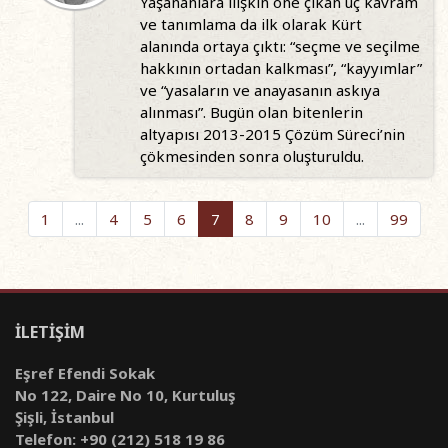
Yaşananlara ilişkin öne çıkan üç kavram
ve tanımlama da ilk olarak Kürt
alanında ortaya çıktı: “seçme ve seçilme
hakkının ortadan kalkması”, “kayyımlar”
ve “yasaların ve anayasanın askıya
alınması”. Bugün olan bitenlerin
altyapısı 2013-2015 Çözüm Süreci’nin
çökmesinden sonra oluşturuldu.
1
...
4
5
6
7
8
9
10
...
99
İLETİŞİM
Eşref Efendi Sokak
No 122, Daire No 10, Kurtuluş
Şişli, İstanbul
Telefon: +90 (212) 518 19 86