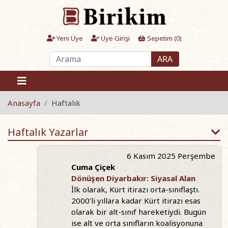
Yeni Üye
Üye Girişi
Sepetim (
0
)
ARA
Anasayfa
Haftalık
Haftalık Yazarlar
6 Kasım 2025 Perşembe
Cuma Çiçek
Dönüşen Diyarbakır: Siyasal Alan
İlk olarak, Kürt itirazı orta-sınıflaştı.
2000’li yıllara kadar Kürt itirazı esas
olarak bir alt-sınıf hareketiydi. Bugün
ise alt ve orta sınıfların koalisyonuna