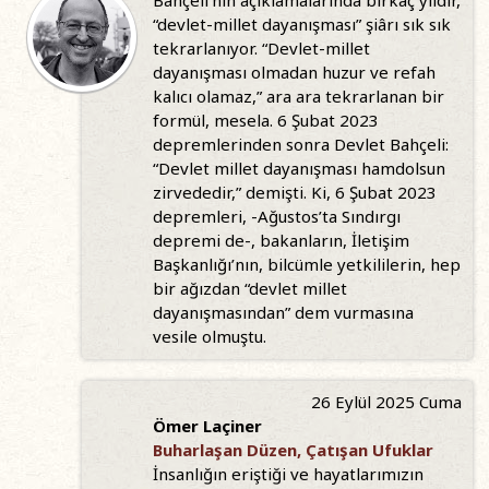
Bahçeli’nin açıklamalarında birkaç yıldır,
“devlet-millet dayanışması” şiârı sık sık
tekrarlanıyor. “Devlet-millet
dayanışması olmadan huzur ve refah
kalıcı olamaz,” ara ara tekrarlanan bir
formül, mesela. 6 Şubat 2023
depremlerinden sonra Devlet Bahçeli:
“Devlet millet dayanışması hamdolsun
zirvededir,” demişti. Ki, 6 Şubat 2023
depremleri, -Ağustos’ta Sındırgı
depremi de-, bakanların, İletişim
Başkanlığı’nın, bilcümle yetkililerin, hep
bir ağızdan “devlet millet
dayanışmasından” dem vurmasına
vesile olmuştu.
26 Eylül 2025 Cuma
Ömer Laçiner
Buharlaşan Düzen, Çatışan Ufuklar
İnsanlığın eriştiği ve hayatlarımızın