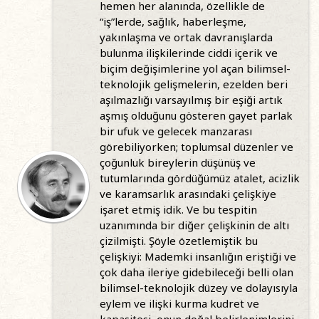
hemen her alanında, özellikle de
“iş”lerde, sağlık, haberleşme,
yakınlaşma ve ortak davranışlarda
bulunma ilişkilerinde ciddi içerik ve
biçim değişimlerine yol açan bilimsel-
teknolojik gelişmelerin, ezelden beri
aşılmazlığı varsayılmış bir eşiği artık
aşmış olduğunu gösteren gayet parlak
bir ufuk ve gelecek manzarası
görebiliyorken; toplumsal düzenler ve
çoğunluk bireylerin düşünüş ve
tutumlarında gördüğümüz atalet, acizlik
ve karamsarlık arasındaki çelişkiye
işaret etmiş idik. Ve bu tespitin
uzanımında bir diğer çelişkinin de altı
çizilmişti. Şöyle özetlemiştik bu
çelişkiyi: Mademki insanlığın eriştiği ve
çok daha ileriye gidebileceği belli olan
bilimsel-teknolojik düzey ve dolayısıyla
eylem ve ilişki kurma kudret ve