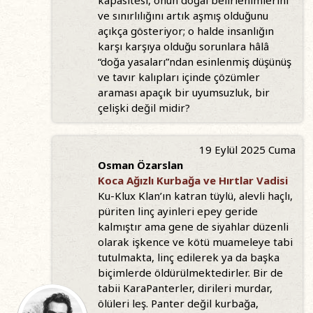
kapasitesi, onun doğal belirlenimlerini
ve sınırlılığını artık aşmış olduğunu
açıkça gösteriyor; o halde insanlığın
karşı karşıya olduğu sorunlara hâlâ
“doğa yasaları”ndan esinlenmiş düşünüş
ve tavır kalıpları içinde çözümler
araması apaçık bir uyumsuzluk, bir
çelişki değil midir?
19 Eylül 2025 Cuma
Osman Özarslan
Koca Ağızlı Kurbağa ve Hırtlar Vadisi
Ku-Klux Klan’ın katran tüylü, alevli haçlı,
püriten linç ayinleri epey geride
kalmıştır ama gene de siyahlar düzenli
olarak işkence ve kötü muameleye tabi
tutulmakta, linç edilerek ya da başka
biçimlerde öldürülmektedirler. Bir de
tabii KaraPanterler, dirileri murdar,
ölüleri leş. Panter değil kurbağa,