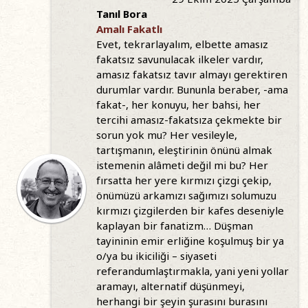
Tanıl Bora
Amalı Fakatlı
Evet, tekrarlayalım, elbette amasız
fakatsız savunulacak ilkeler vardır,
amasız fakatsız tavır almayı gerektiren
durumlar vardır. Bununla beraber, -ama
fakat-, her konuyu, her bahsi, her
tercihi amasız-fakatsıza çekmekte bir
sorun yok mu? Her vesileyle,
tartışmanın, eleştirinin önünü almak
istemenin alâmeti değil mi bu? Her
fırsatta her yere kırmızı çizgi çekip,
önümüzü arkamızı sağımızı solumuzu
kırmızı çizgilerden bir kafes deseniyle
kaplayan bir fanatizm… Düşman
tayininin emir erliğine koşulmuş bir ya
o/ya bu ikiciliği – siyaseti
referandumlaştırmakla, yani yeni yollar
aramayı, alternatif düşünmeyi,
herhangi bir şeyin şurasını burasını