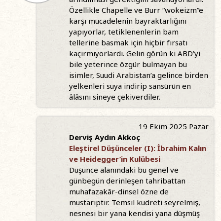
Özellikle Chapelle ve Burr “wokeizm”e
karşı mücadelenin bayraktarlığını
yapıyorlar, tetiklenenlerin bam
tellerine basmak için hiçbir fırsatı
kaçırmıyorlardı. Gelin görün ki ABD’yi
bile yeterince özgür bulmayan bu
isimler, Suudi Arabistan’a gelince birden
yelkenleri suya indirip sansürün en
âlâsını sineye çekiverdiler.
19 Ekim 2025 Pazar
Derviş Aydın Akkoç
Eleştirel Düşünceler (I): İbrahim Kalın
ve Heidegger’in Kulübesi
Düşünce alanındaki bu genel ve
günbegün derinleşen tahribattan
muhafazakâr-dinsel özne de
mustariptir. Temsil kudreti seyrelmiş,
nesnesi bir yana kendisi yana düşmüş