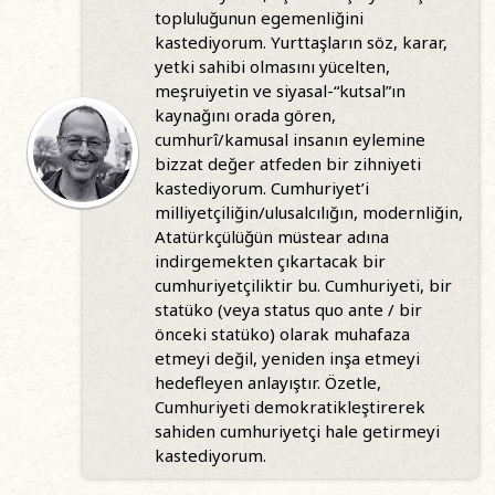
topluluğunun egemenliğini
kastediyorum. Yurttaşların söz, karar,
yetki sahibi olmasını yücelten,
meşruiyetin ve siyasal-“kutsal”ın
kaynağını orada gören,
cumhurî/kamusal insanın eylemine
bizzat değer atfeden bir zihniyeti
kastediyorum. Cumhuriyet’i
milliyetçiliğin/ulusalcılığın, modernliğin,
Atatürkçülüğün müstear adına
indirgemekten çıkartacak bir
cumhuriyetçiliktir bu. Cumhuriyeti, bir
statüko (veya status quo ante / bir
önceki statüko) olarak muhafaza
etmeyi değil, yeniden inşa etmeyi
hedefleyen anlayıştır. Özetle,
Cumhuriyeti demokratikleştirerek
sahiden cumhuriyetçi hale getirmeyi
kastediyorum.