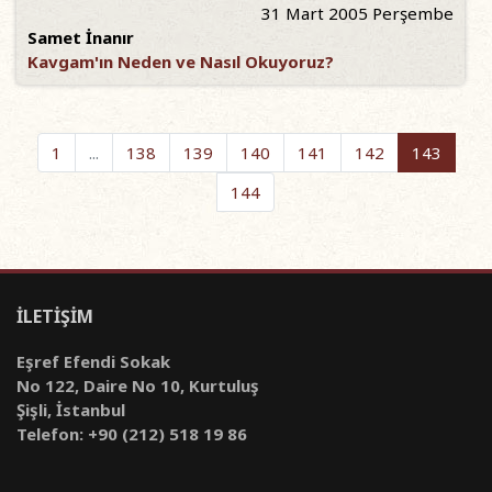
31 Mart 2005 Perşembe
Samet İnanır
Kavgam'ın Neden ve Nasıl Okuyoruz?
1
...
138
139
140
141
142
143
144
İLETİŞİM
Eşref Efendi Sokak
No 122, Daire No 10, Kurtuluş
Şişli, İstanbul
Telefon: +90 (212) 518 19 86