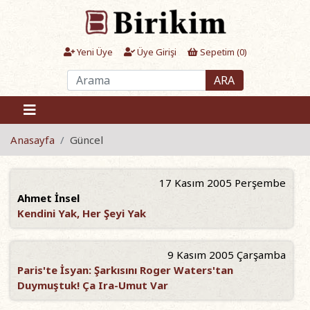
Yeni Üye
Üye Girişi
Sepetim (
0
)
ARA
Anasayfa
Güncel
17 Kasım 2005 Perşembe
Ahmet İnsel
Kendini Yak, Her Şeyi Yak
9 Kasım 2005 Çarşamba
Paris'te İsyan: Şarkısını Roger Waters'tan
Duymuştuk! Ça Ira-Umut Var