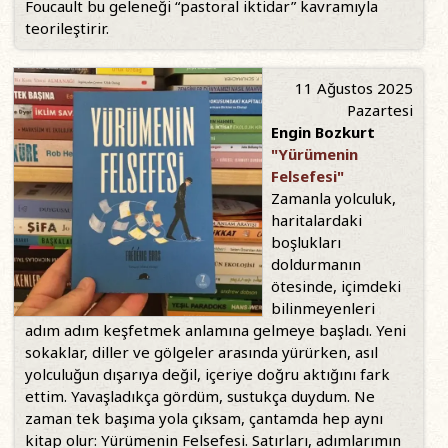
Foucault bu geleneği “pastoral iktidar” kavramıyla
teorileştirir.
11 Ağustos 2025
Pazartesi
Engin Bozkurt
"Yürümenin
Felsefesi"
Zamanla yolculuk,
haritalardaki
boşlukları
doldurmanın
ötesinde, içimdeki
bilinmeyenleri
adım adım keşfetmek anlamına gelmeye başladı. Yeni
sokaklar, diller ve gölgeler arasında yürürken, asıl
yolculuğun dışarıya değil, içeriye doğru aktığını fark
ettim. Yavaşladıkça gördüm, sustukça duydum. Ne
zaman tek başıma yola çıksam, çantamda hep aynı
kitap olur: Yürümenin Felsefesi. Satırları, adımlarımın