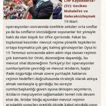
CHP Kaybederse?
(IV): Geciken
Muhalefet ve
Geleceksizleşmek
19 Mart
operasyonları sonrasında özellikle seküler orta sınıflar
ya da bu sınıfların sözcülüğüne soyunanlar bir yönüyle
haklı da olan büyük bir öfke içerisinde. Fakat bu
toplumsal kesimler mevcut rejime yönelik tepkilerini
ortaya koymakta çok geç kalmış görünüyorlar. Oysa ki
15 Temmuz sonrasında adım adım inşa olunan rejimin
çok katmanlı bir OHAL düzeneğine dayandığı, bu
mevcut ohal düzeneğinin Türkiye’yi bir operasyonlar
cumhuriyetine çevirdiği ve mevcut iktidarın, başta
ifade özgürlüğü olmak üzere yurttaşlık haklarını
rejimin hedefleri doğrultusunda stratejik olarak askıya
almak vasıtasıyla iş gördüğü; bu süreçte
cumhurbaşkanlığı güven oyuna dönüşen seçimlerin,
iktidarın meşruiyetini sağlamadaki temel rolü devam
etse de, iktidar bloğu açısından mevcut rejimin
arzuladığı sonuçları ürettiği ölçüde kabul gördüğü uzun