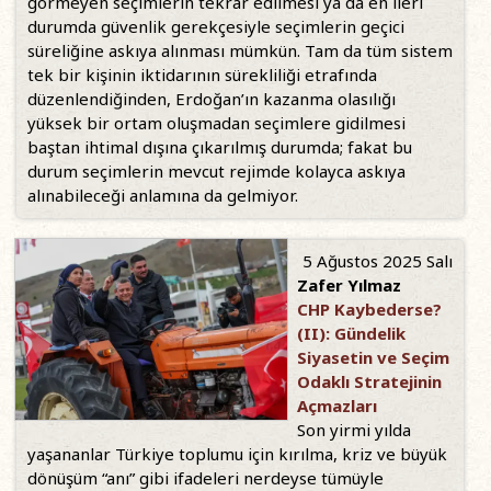
görmeyen seçimlerin tekrar edilmesi ya da en ileri
durumda güvenlik gerekçesiyle seçimlerin geçici
süreliğine askıya alınması mümkün. Tam da tüm sistem
tek bir kişinin iktidarının sürekliliği etrafında
düzenlendiğinden, Erdoğan’ın kazanma olasılığı
yüksek bir ortam oluşmadan seçimlere gidilmesi
baştan ihtimal dışına çıkarılmış durumda; fakat bu
durum seçimlerin mevcut rejimde kolayca askıya
alınabileceği anlamına da gelmiyor.
5 Ağustos 2025 Salı
Zafer Yılmaz
CHP Kaybederse?
(II): Gündelik
Siyasetin ve Seçim
Odaklı Stratejinin
Açmazları
Son yirmi yılda
yaşananlar Türkiye toplumu için kırılma, kriz ve büyük
dönüşüm “anı” gibi ifadeleri nerdeyse tümüyle