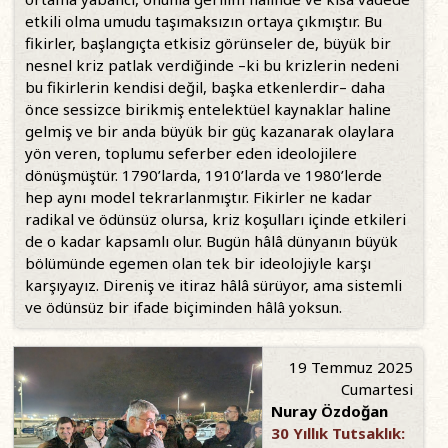
etkili olma umudu taşımaksızın ortaya çıkmıştır. Bu
fikirler, başlangıçta etkisiz görünseler de, büyük bir
nesnel kriz patlak verdiğinde –ki bu krizlerin nedeni
bu fikirlerin kendisi değil, başka etkenlerdir– daha
önce sessizce birikmiş entelektüel kaynaklar haline
gelmiş ve bir anda büyük bir güç kazanarak olaylara
yön veren, toplumu seferber eden ideolojilere
dönüşmüştür. 1790’larda, 1910’larda ve 1980’lerde
hep aynı model tekrarlanmıştır. Fikirler ne kadar
radikal ve ödünsüz olursa, kriz koşulları içinde etkileri
de o kadar kapsamlı olur. Bugün hâlâ dünyanın büyük
bölümünde egemen olan tek bir ideolojiyle karşı
karşıyayız. Direniş ve itiraz hâlâ sürüyor, ama sistemli
ve ödünsüz bir ifade biçiminden hâlâ yoksun.
19 Temmuz 2025
Cumartesi
Nuray Özdoğan
30 Yıllık Tutsaklık: