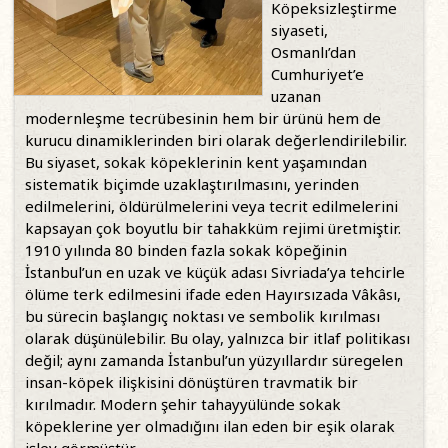
Köpeksizleştirme
siyaseti,
Osmanlı’dan
Cumhuriyet’e
uzanan
modernleşme tecrübesinin hem bir ürünü hem de
kurucu dinamiklerinden biri olarak değerlendirilebilir.
Bu siyaset, sokak köpeklerinin kent yaşamından
sistematik biçimde uzaklaştırılmasını, yerinden
edilmelerini, öldürülmelerini veya tecrit edilmelerini
kapsayan çok boyutlu bir tahakküm rejimi üretmiştir.
1910 yılında 80 binden fazla sokak köpeğinin
İstanbul’un en uzak ve küçük adası Sivriada’ya tehcirle
ölüme terk edilmesini ifade eden Hayırsızada Vâkâsı,
bu sürecin başlangıç noktası ve sembolik kırılması
olarak düşünülebilir. Bu olay, yalnızca bir itlaf politikası
değil; aynı zamanda İstanbul’un yüzyıllardır süregelen
insan-köpek ilişkisini dönüştüren travmatik bir
kırılmadır. Modern şehir tahayyülünde sokak
köpeklerine yer olmadığını ilan eden bir eşik olarak