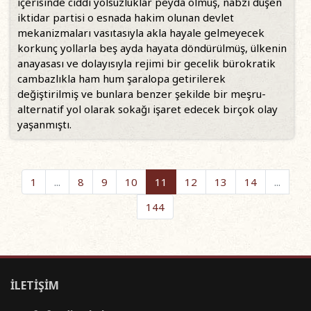
içerisinde ciddi yolsuzluklar peyda olmuş, nabzı düşen
iktidar partisi o esnada hakim olunan devlet
mekanizmaları vasıtasıyla akla hayale gelmeyecek
korkunç yollarla beş ayda hayata döndürülmüş, ülkenin
anayasası ve dolayısıyla rejimi bir gecelik bürokratik
cambazlıkla ham hum şaralopa getirilerek
değiştirilmiş ve bunlara benzer şekilde bir meşru-
alternatif yol olarak sokağı işaret edecek birçok olay
yaşanmıştı.
1
...
8
9
10
11
12
13
14
...
144
İLETİŞİM