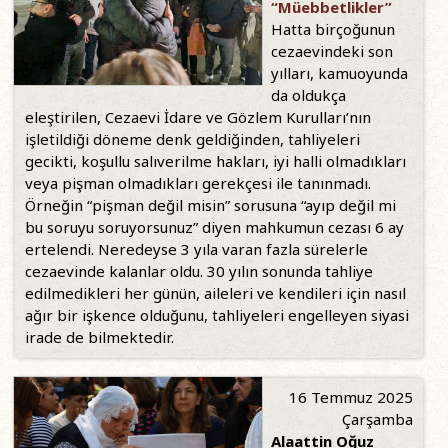
“Müebbetlikler”
Hatta birçoğunun
cezaevindeki son
yılları, kamuoyunda
da oldukça
eleştirilen, Cezaevi İdare ve Gözlem Kurulları’nın
işletildiği döneme denk geldiğinden, tahliyeleri
gecikti, koşullu salıverilme hakları, iyi halli olmadıkları
veya pişman olmadıkları gerekçesi ile tanınmadı.
Örneğin “pişman değil misin” sorusuna “ayıp değil mi
bu soruyu soruyorsunuz” diyen mahkumun cezası 6 ay
ertelendi. Neredeyse 3 yıla varan fazla sürelerle
cezaevinde kalanlar oldu. 30 yılın sonunda tahliye
edilmedikleri her günün, aileleri ve kendileri için nasıl
ağır bir işkence olduğunu, tahliyeleri engelleyen siyasi
irade de bilmektedir.
16 Temmuz 2025
Çarşamba
Alaattin Oğuz