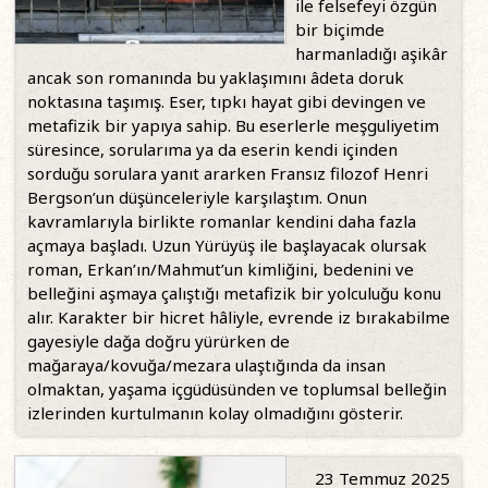
ile felsefeyi özgün
bir biçimde
harmanladığı aşikâr
ancak son romanında bu yaklaşımını âdeta doruk
noktasına taşımış. Eser, tıpkı hayat gibi devingen ve
metafizik bir yapıya sahip. Bu eserlerle meşguliyetim
süresince, sorularıma ya da eserin kendi içinden
sorduğu sorulara yanıt ararken Fransız filozof Henri
Bergson’un düşünceleriyle karşılaştım. Onun
kavramlarıyla birlikte romanlar kendini daha fazla
açmaya başladı. Uzun Yürüyüş ile başlayacak olursak
roman, Erkan’ın/Mahmut’un kimliğini, bedenini ve
belleğini aşmaya çalıştığı metafizik bir yolculuğu konu
alır. Karakter bir hicret hâliyle, evrende iz bırakabilme
gayesiyle dağa doğru yürürken de
mağaraya/kovuğa/mezara ulaştığında da insan
olmaktan, yaşama içgüdüsünden ve toplumsal belleğin
izlerinden kurtulmanın kolay olmadığını gösterir.
23 Temmuz 2025