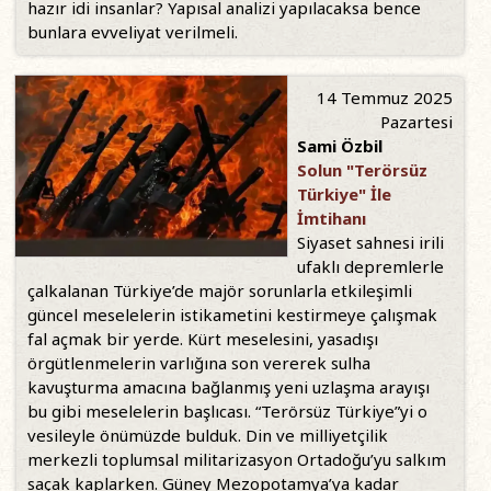
hazır idi insanlar? Yapısal analizi yapılacaksa bence
bunlara evveliyat verilmeli.
14 Temmuz 2025
Pazartesi
Sami Özbil
Solun "Terörsüz
Türkiye" İle
İmtihanı
Siyaset sahnesi irili
ufaklı depremlerle
çalkalanan Türkiye’de majör sorunlarla etkileşimli
güncel meselelerin istikametini kestirmeye çalışmak
fal açmak bir yerde. Kürt meselesini, yasadışı
örgütlenmelerin varlığına son vererek sulha
kavuşturma amacına bağlanmış yeni uzlaşma arayışı
bu gibi meselelerin başlıcası. “Terörsüz Türkiye”yi o
vesileyle önümüzde bulduk. Din ve milliyetçilik
merkezli toplumsal militarizasyon Ortadoğu’yu salkım
saçak kaplarken. Güney Mezopotamya’ya kadar