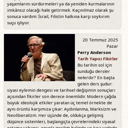
yaşamlarını sürdürmeleri ya da yeniden kurmalarının
imkânsız olacağı hale getirmek. Kaçınılmaz olarak şu
sonuca vardım: İsrail, Filistin halkına karşı soykırım
suçu işliyor.
20 Temmuz 2025
Pazar
Perry Anderson
Tarih Yapıcı Fikirler
Bu tarihin sol için
sunduğu dersler
nelerdir? En başta
gelen ders şudur:
siyasi eylemin dengesi ve tarihsel değişimin sonuçları
açısından fikirler son derece önemlidir. Modern çağda
büyük ideolojik etkiler yaratan üç temel örnekte de
aynı örüntü karşımıza çıkar: Aydınlanma, Marksizm ve
Neoliberalizm. Her üçünde de, oldukça gelişmiş
düşünce sistemleri, başlangıçta çevrelerindeki siyasal
ortama yabancı, onunla gerilim halinde ve kısa vadede