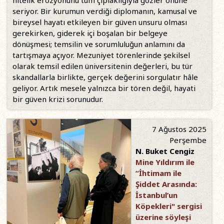
nitelik erozyonunu tüm çıplaklığıyla gözler önüne
seriyor. Bir kurumun verdiği diplomanın, kamusal ve
bireysel hayatı etkileyen bir güven unsuru olması
gerekirken, giderek içi boşalan bir belgeye
dönüşmesi; temsilin ve sorumluluğun anlamını da
tartışmaya açıyor. Mezuniyet törenlerinde şekilsel
olarak temsil edilen üniversitenin değerleri, bu tür
skandallarla birlikte, gerçek değerini sorgulatır hâle
geliyor. Artık mesele yalnızca bir tören değil, hayati
bir güven krizi sorunudur.
7 Ağustos 2025
Perşembe
N. Buket Cengiz
Mine Yıldırım ile
“İhtimam ile
Şiddet Arasında:
İstanbul’un
Köpekleri" sergisi
üzerine söyleşi