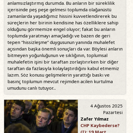
anlamsızlaştırmış durumda. Bu anların bir süreklilik
içerisinde peş peşe gelmesi toplumda olağanüstü
zamanlarda yaşadığımız hissini kuvvetlendirerek bu
süreçlerin her birinin kendisine has özelliklere sahip
olduğunu görmemize engel oluyor; fakat bu anların
toplumda yaratmayı amaçladığı ve bazen de geri
tepen “hissizleşme” duygusunun yanında muhalefet
açısından başka önemli sonuçları da var. Böylesi anların
bitmeyen yoğunluğunun ve sıklığının, toplumsal
muhalefetin işini bir taraftan zorlaştırırken bir diğer
taraftan da fazlasıyla kolaylaştırdığını kabul etmemiz
lazım. Söz konusu gelişmelerin yarattığı baskı ve
basınç toplumun mevcut rejimden acilen kurtulma
umudunu canlı tutuyor...
4 Ağustos 2025
Pazartesi
Zafer Yılmaz
CHP Kaybederse?
(I): 19 Mart