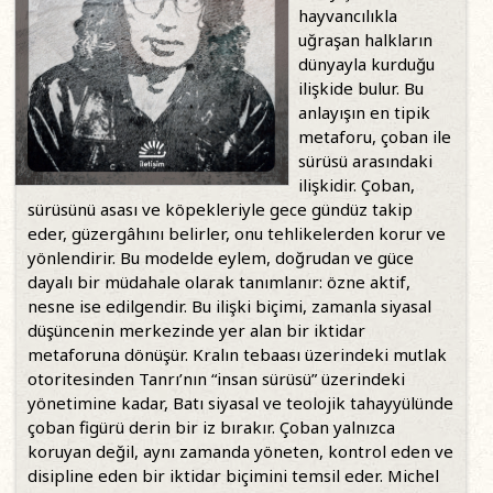
hayvancılıkla
uğraşan halkların
dünyayla kurduğu
ilişkide bulur. Bu
anlayışın en tipik
metaforu, çoban ile
sürüsü arasındaki
ilişkidir. Çoban,
sürüsünü asası ve köpekleriyle gece gündüz takip
eder, güzergâhını belirler, onu tehlikelerden korur ve
yönlendirir. Bu modelde eylem, doğrudan ve güce
dayalı bir müdahale olarak tanımlanır: özne aktif,
nesne ise edilgendir. Bu ilişki biçimi, zamanla siyasal
düşüncenin merkezinde yer alan bir iktidar
metaforuna dönüşür. Kralın tebaası üzerindeki mutlak
otoritesinden Tanrı’nın “insan sürüsü” üzerindeki
yönetimine kadar, Batı siyasal ve teolojik tahayyülünde
çoban figürü derin bir iz bırakır. Çoban yalnızca
koruyan değil, aynı zamanda yöneten, kontrol eden ve
disipline eden bir iktidar biçimini temsil eder. Michel