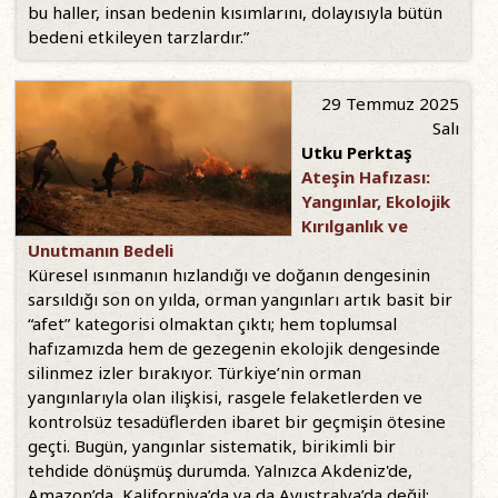
bu haller, insan bedenin kısımlarını, dolayısıyla bütün
bedeni etkileyen tarzlardır.”
29 Temmuz 2025
Salı
Utku Perktaş
Ateşin Hafızası:
Yangınlar, Ekolojik
Kırılganlık ve
Unutmanın Bedeli
Küresel ısınmanın hızlandığı ve doğanın dengesinin
sarsıldığı son on yılda, orman yangınları artık basit bir
“afet” kategorisi olmaktan çıktı; hem toplumsal
hafızamızda hem de gezegenin ekolojik dengesinde
silinmez izler bırakıyor. Türkiye’nin orman
yangınlarıyla olan ilişkisi, rasgele felaketlerden ve
kontrolsüz tesadüflerden ibaret bir geçmişin ötesine
geçti. Bugün, yangınlar sistematik, birikimli bir
tehdide dönüşmüş durumda. Yalnızca Akdeniz'de,
Amazon’da, Kaliforniya’da ya da Avustralya’da değil;