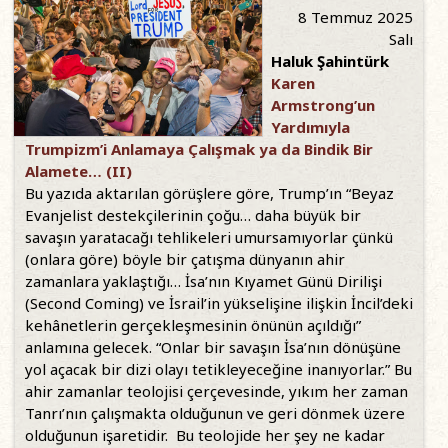
8 Temmuz 2025
Salı
Haluk Şahintürk
Karen
Armstrong’un
Yardımıyla
Trumpizm’i Anlamaya Çalışmak ya da Bindik Bir
Alamete… (II)
Bu yazıda aktarılan görüşlere göre, Trump’ın “Beyaz
Evanjelist destekçilerinin çoğu… daha büyük bir
savaşın yaratacağı tehlikeleri umursamıyorlar çünkü
(onlara göre) böyle bir çatışma dünyanın ahir
zamanlara yaklaştığı… İsa’nın Kıyamet Günü Dirilişi
(Second Coming) ve İsrail’in yükselişine ilişkin İncil’deki
kehânetlerin gerçekleşmesinin önünün açıldığı”
anlamına gelecek. “Onlar bir savaşın İsa’nın dönüşüne
yol açacak bir dizi olayı tetikleyeceğine inanıyorlar.” Bu
ahir zamanlar teolojisi çerçevesinde, yıkım her zaman
Tanrı’nın çalışmakta olduğunun ve geri dönmek üzere
olduğunun işaretidir. Bu teolojide her şey ne kadar