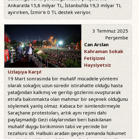
Ankara’da 15,8 milyar TL, İstanbul’da 19,3 milyar TL
ayırırken, İzmir’e 0 TL destek veriyor.
3 Temmuz 2025
Perşembe
Can Arslan
Kahraman Sokak
Fetişizmi
Haysiyetsiz
Uzlaşıya Karşı!
19 Mart sonrasında bir muhalif mücadele yöntemi
olarak sokağın; uzun süredir istirahatte olduğu hasta
yatağından kalkmış ve gerilip gözlerini ovuşturarak
etrafa bakınmakta olan mahmur bir seçenek olduğunu
söylemek yanlış olmaz. Kabaca bir isimlendirmeyle
Saraçhane protestoları, artık aynı rejimi dahi
paylaşmadığı Gezi olaylarından beri baskılanan
muhalif duygu birikiminin tabii ve yerinde bir
tezahürü idi. Halbuki aradan geçen zamanda hükumet