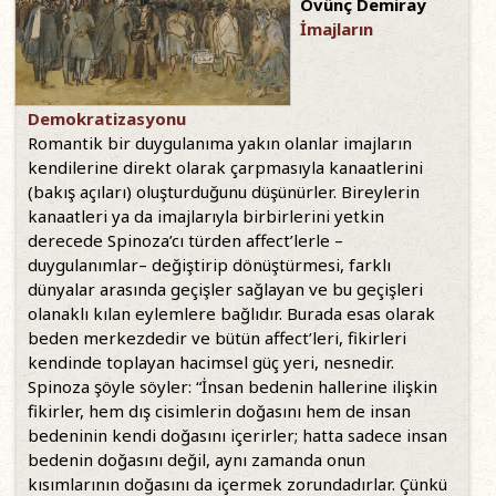
Övünç Demiray
İmajların
Demokratizasyonu
Romantik bir duygulanıma yakın olanlar imajların
kendilerine direkt olarak çarpmasıyla kanaatlerini
(bakış açıları) oluşturduğunu düşünürler. Bireylerin
kanaatleri ya da imajlarıyla birbirlerini yetkin
derecede Spinoza’cı türden affect’lerle –
duygulanımlar– değiştirip dönüştürmesi, farklı
dünyalar arasında geçişler sağlayan ve bu geçişleri
olanaklı kılan eylemlere bağlıdır. Burada esas olarak
beden merkezdedir ve bütün affect’leri, fikirleri
kendinde toplayan hacimsel güç yeri, nesnedir.
Spinoza şöyle söyler: “İnsan bedenin hallerine ilişkin
fikirler, hem dış cisimlerin doğasını hem de insan
bedeninin kendi doğasını içerirler; hatta sadece insan
bedenin doğasını değil, aynı zamanda onun
kısımlarının doğasını da içermek zorundadırlar. Çünkü