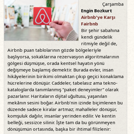
Çarşamba
Engin Bozkurt
Airbnb'ye Karşı
Fairbnb
Bir şehir sabahına
kendi gündelik
ritmiyle değil de,
Airbnb puan tablolarının gözde bölgeleriyle
başlıyorsa, sokaklarına rezervasyon algoritmalarının
gölgesi düşmüşse, orada kentsel hayatın yönü
değişmeye başlamış demektir. Burada evler, insan
hikâyelerinin birikimi olmaktan çıkıp geçici konaklama
hücrelerine dönüşür. Caddeler, tabelasız ama tekno-
kataloglarda tanımlanmış “paket deneyimler” olarak
pazarlanır. Haritaların dijital uğultusu, yaşanılan
mekânın sesini boğar. Airbnb’nin izinde biçimlenen bu
düzende sadece kiralar artmaz; mahalleler dönüşür,
komşuluk dağılır, insanlar yerinden edilir. Ve kentin
belleği, sessizce silinir. İşte tam da bu görünmeyen
dönüşümün ortasında, başka bir ihtimal filizlenir: