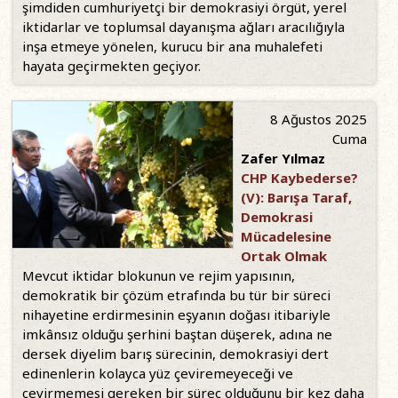
şimdiden cumhuriyetçi bir demokrasiyi örgüt, yerel
iktidarlar ve toplumsal dayanışma ağları aracılığıyla
inşa etmeye yönelen, kurucu bir ana muhalefeti
hayata geçirmekten geçiyor.
8 Ağustos 2025
Cuma
Zafer Yılmaz
CHP Kaybederse?
(V): Barışa Taraf,
Demokrasi
Mücadelesine
Ortak Olmak
Mevcut iktidar blokunun ve rejim yapısının,
demokratik bir çözüm etrafında bu tür bir süreci
nihayetine erdirmesinin eşyanın doğası itibariyle
imkânsız olduğu şerhini baştan düşerek, adına ne
dersek diyelim barış sürecinin, demokrasiyi dert
edinenlerin kolayca yüz çeviremeyeceği ve
çevirmemesi gereken bir süreç olduğunu bir kez daha