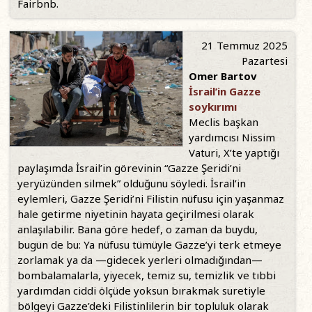
Fairbnb.
21 Temmuz 2025
Pazartesi
Omer Bartov
İsrail’in Gazze
soykırımı
Meclis başkan
yardımcısı Nissim
Vaturi, X’te yaptığı
paylaşımda İsrail’in görevinin “Gazze Şeridi’ni
yeryüzünden silmek” olduğunu söyledi. İsrail’in
eylemleri, Gazze Şeridi’ni Filistin nüfusu için yaşanmaz
hale getirme niyetinin hayata geçirilmesi olarak
anlaşılabilir. Bana göre hedef, o zaman da buydu,
bugün de bu: Ya nüfusu tümüyle Gazze’yi terk etmeye
zorlamak ya da —gidecek yerleri olmadığından—
bombalamalarla, yiyecek, temiz su, temizlik ve tıbbi
yardımdan ciddi ölçüde yoksun bırakmak suretiyle
bölgeyi Gazze’deki Filistinlilerin bir topluluk olarak