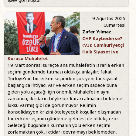
işlev görmüştür.
9 Ağustos 2025
Cumartesi
Zafer Yılmaz
CHP Kaybederse?
(VI): Cumhuriyetçi
Halk Siyaseti ve
Kurucu Muhalefet
19 Mart sonrası süreçte ana muhalefetin ısrarla erken
seçimi gündemde tutması oldukça anlaşılır; fakat
Türkiye’nin bir erken seçimden çok yeni bir siyasal
başlangıca ihtiyacı var ve erken seçim sadece buna
giden yolu açacağı için önemli. Muhalefetin aynı
zamanda, iktidarın böyle bir kararı almasını bekleme
lüksü varmış gibi de görünmüyor. Rejimin
konsolidasyon krizini öteleyecek koşullar oluşmadan
bir erken seçimin gündeme gelmesi de oldukça zor.
Geleceği bugünden kurmanın yolu erken seçimi
zorlamaktan çok, iktidarı devralmayı beklemeden,