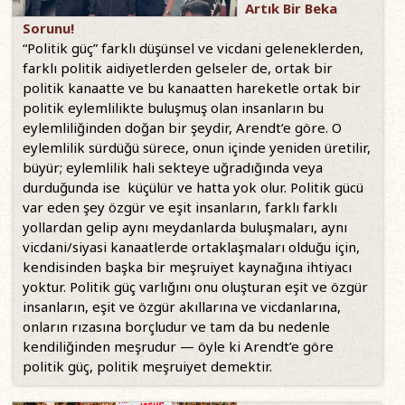
Artık Bir Beka
Sorunu!
“Politik güç” farklı düşünsel ve vicdani geleneklerden,
farklı politik aidiyetlerden gelseler de, ortak bir
politik kanaatte ve bu kanaatten hareketle ortak bir
politik eylemlilikte buluşmuş olan insanların bu
eylemliliğinden doğan bir şeydir, Arendt’e göre. O
eylemlilik sürdüğü sürece, onun içinde yeniden üretilir,
büyür; eylemlilik hali sekteye uğradığında veya
durduğunda ise küçülür ve hatta yok olur. Politik gücü
var eden şey özgür ve eşit insanların, farklı farklı
yollardan gelip aynı meydanlarda buluşmaları, aynı
vicdani/siyasi kanaatlerde ortaklaşmaları olduğu için,
kendisinden başka bir meşruiyet kaynağına ihtiyacı
yoktur. Politik güç varlığını onu oluşturan eşit ve özgür
insanların, eşit ve özgür akıllarına ve vicdanlarına,
onların rızasına borçludur ve tam da bu nedenle
kendiliğinden meşrudur — öyle ki Arendt’e göre
politik güç, politik meşruiyet demektir.