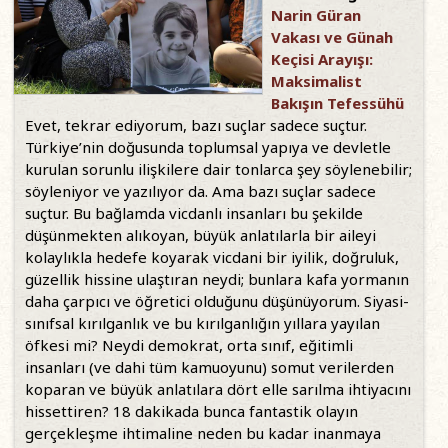
Narin Güran
Vakası ve Günah
Keçisi Arayışı:
Maksimalist
Bakışın Tefessühü
Evet, tekrar ediyorum, bazı suçlar sadece suçtur.
Türkiye’nin doğusunda toplumsal yapıya ve devletle
kurulan sorunlu ilişkilere dair tonlarca şey söylenebilir;
söyleniyor ve yazılıyor da. Ama bazı suçlar sadece
suçtur. Bu bağlamda vicdanlı insanları bu şekilde
düşünmekten alıkoyan, büyük anlatılarla bir aileyi
kolaylıkla hedefe koyarak vicdani bir iyilik, doğruluk,
güzellik hissine ulaştıran neydi; bunlara kafa yormanın
daha çarpıcı ve öğretici olduğunu düşünüyorum. Siyasi-
sınıfsal kırılganlık ve bu kırılganlığın yıllara yayılan
öfkesi mi? Neydi demokrat, orta sınıf, eğitimli
insanları (ve dahi tüm kamuoyunu) somut verilerden
koparan ve büyük anlatılara dört elle sarılma ihtiyacını
hissettiren? 18 dakikada bunca fantastik olayın
gerçekleşme ihtimaline neden bu kadar inanmaya